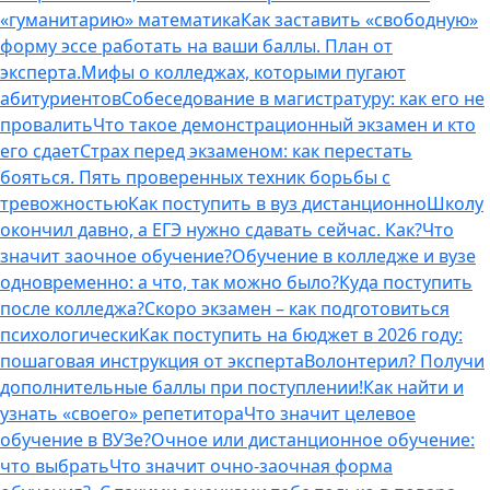
«гуманитарию» математика
Как заставить «свободную»
форму эссе работать на ваши баллы. План от
эксперта.
Мифы о колледжах, которыми пугают
абитуриентов
Собеседование в магистратуру: как его не
провалить
Что такое демонстрационный экзамен и кто
его сдает
Страх перед экзаменом: как перестать
бояться. Пять проверенных техник борьбы с
тревожностью
Как поступить в вуз дистанционно
Школу
окончил давно, а ЕГЭ нужно сдавать сейчас. Как?
Что
значит заочное обучение?
Обучение в колледже и вузе
одновременно: а что, так можно было?
Куда поступить
после колледжа?
Скоро экзамен – как подготовиться
психологически
Как поступить на бюджет в 2026 году:
пошаговая инструкция от эксперта
Волонтерил? Получи
дополнительные баллы при поступлении!
Как найти и
узнать «своего» репетитора
Что значит целевое
обучение в ВУЗе?
Очное или дистанционное обучение:
что выбрать
Что значит очно-заочная форма