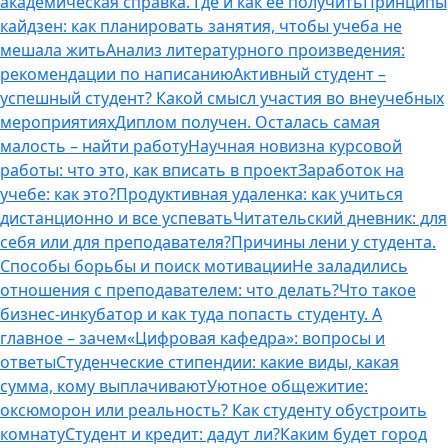
академическая справка. Где и как ее получить
Принципы
кайдзен: как планировать занятия, чтобы учеба не
мешала жить
Анализ литературного произведения:
рекомендации по написанию
Активный студент –
успешный студент? Какой смысл участия во внеучебных
мероприятиях
Диплом получен. Осталась самая
малость – найти работу
Научная новизна курсовой
работы: что это, как вписать в проект
Заработок на
учебе: как это?
Продуктивная удаленка: как учиться
дистанционно и все успевать
Читательский дневник: для
себя или для преподавателя?
Причины лени у студента.
Способы борьбы и поиск мотивации
Не заладились
отношения с преподавателем: что делать?
Что такое
бизнес-инкубатор и как туда попасть студенту. А
главное – зачем
«Цифровая кафедра»: вопросы и
ответы
Студенческие стипендии: какие виды, какая
сумма, кому выплачивают
Уютное общежитие:
оксюморон или реальность? Как студенту обустроить
комнату
Студент и кредит: дадут ли?
Каким будет город