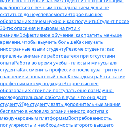
идти в волонтеры и зачем?
Студент и прокрастинация:
как бороться с вечным откладыванием дел и не
скатиться до неуспеваемости
Второе высшее
образование: зачем нужно и как получить
Студент после
30-ти: опасения и вызовы на пути к
знаниям
Эффективное обучение: как тратить меньше
времени, чтобы выучить больше
Как изучать
иностранные языки студенту
Резюме студента: как
привлечь внимание работодателя при отсутствии
опыта
Работа во время учебы - плюсы и минусы для
студента
Как сменить профессию после вуза: три пути,
сравнение и пошаговый план
Командная работа: какие
профессии и кому подходят
Второе высшее
образование: стоит ли поступать еще раз
Научно-
исследовательская работа в вузе: что она дает
студенту?
Где студенту взять дополнительные знания
бесплатно в условиях ограниченного доступа к
международным платформам
Востребованность,
популярность и необходимость второго высшего