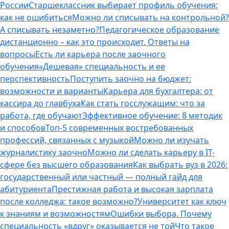
России
Старшеклассник выбирает профиль обучения:
как не ошибиться
Можно ли списывать на контрольной?
А списывать незаметно?
Педагогическое образование
дистанционно – как это происходит. Ответы на
вопросы
Есть ли карьера после заочного
обучения
«Дешевая» специальность и ее
перспективность
Поступить заочно на бюджет:
возможности и варианты
Карьера для бухгалтера: от
кассира до главбуха
Как стать госслужащим: что за
работа, где обучают
Эффективное обучение: 8 методик
и способов
Топ-5 современных востребованных
профессий, связанных с музыкой
Можно ли изучать
журналистику заочно
Можно ли сделать карьеру в IT-
сфере без высшего образования
Как выбрать вуз в 2026:
государственный или частный — полный гайд для
абитуриента
Престижная работа и высокая зарплата
после колледжа: такое возможно?
Университет как ключ
к знаниям и возможностям
Ошибки выбора. Почему
специальность «вдруг» оказывается не той
Что такое