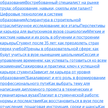
образования
Востребованный специалист на рынке
труда: образование, навыки, скиллы или талант?
Цифровые технологии в системе
образования
Аспирантура в строительной
отрасли
Научное исследование: все этапы
Перспективы
и карьера для выпускников вузов социологии
Мягкие и
жесткие навыки и их роль в обучении и построении
карьеры
Студент после 35 лет: как преодолеть страх
перед учебой
Тренды в образовательной сфере: как
будут учиться в вузе нынешние школьники
Сессия и
управление временем: как успевать готовиться ко всем
экзаменам
Стажировка и практика: ключ к успешной
карьере студента
Зависит ли карьера от уровня
образования?
Бакалавриат и его роль в формировании
профессионального пути
Как выбрать тему для
написания дипломного проекта в технических и
гуманитарных вузах
Плагиат в студенческой работе:
нормы и последствия
Как восстановиться в вузе после
отчисления: пошаговая инструкция, сроки и шансы
Как