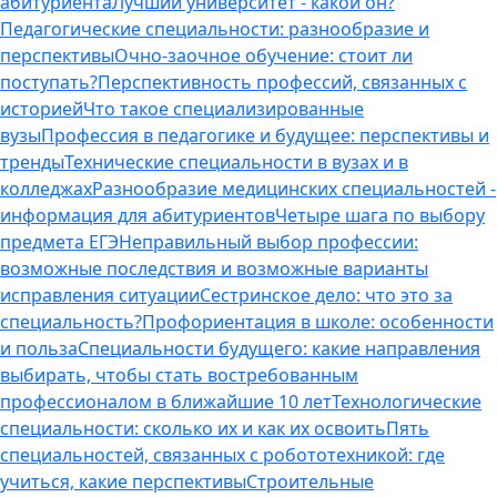
абитуриента
Лучший университет - какой он?
Педагогические специальности: разнообразие и
перспективы
Очно-заочное обучение: стоит ли
поступать?
Перспективность профессий, связанных с
историей
Что такое специализированные
вузы
Профессия в педагогике и будущее: перспективы и
тренды
Технические специальности в вузах и в
колледжах
Разнообразие медицинских специальностей -
информация для абитуриентов
Четыре шага по выбору
предмета ЕГЭ
Неправильный выбор профессии:
возможные последствия и возможные варианты
исправления ситуации
Сестринское дело: что это за
специальность?
Профориентация в школе: особенности
и польза
Специальности будущего: какие направления
выбирать, чтобы стать востребованным
профессионалом в ближайшие 10 лет
Технологические
специальности: сколько их и как их освоить
Пять
специальностей, связанных с робототехникой: где
учиться, какие перспективы
Строительные