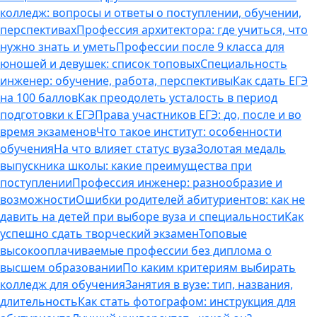
колледж: вопросы и ответы о поступлении, обучении,
перспективах
Профессия архитектора: где учиться, что
нужно знать и уметь
Профессии после 9 класса для
юношей и девушек: список топовых
Специальность
инженер: обучение, работа, перспективы
Как сдать ЕГЭ
на 100 баллов
Как преодолеть усталость в период
подготовки к ЕГЭ
Права участников ЕГЭ: до, после и во
время экзаменов
Что такое институт: особенности
обучения
На что влияет статус вуза
Золотая медаль
выпускника школы: какие преимущества при
поступлении
Профессия инженер: разнообразие и
возможности
Ошибки родителей абитуриентов: как не
давить на детей при выборе вуза и специальности
Как
успешно сдать творческий экзамен
Топовые
высокооплачиваемые профессии без диплома о
высшем образовании
По каким критериям выбирать
колледж для обучения
Занятия в вузе: тип, названия,
длительность
Как стать фотографом: инструкция для