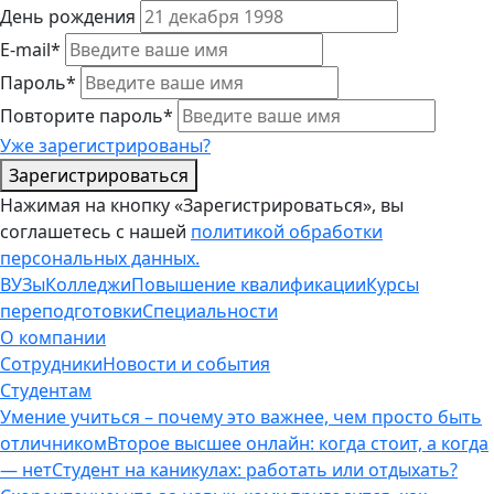
День рождения
E-mail*
Пароль*
Повторите пароль*
Уже зарегистрированы?
Зарегистрироваться
Нажимая на кнопку «Зарегистрироваться», вы
соглашетесь с нашей
политикой обработки
персональных данных.
ВУЗы
Колледжи
Повышение квалификации
Курсы
переподготовки
Специальности
О компании
Сотрудники
Новости и события
Студентам
Умение учиться – почему это важнее, чем просто быть
отличником
Второе высшее онлайн: когда стоит, а когда
— нет
Студент на каникулах: работать или отдыхать?