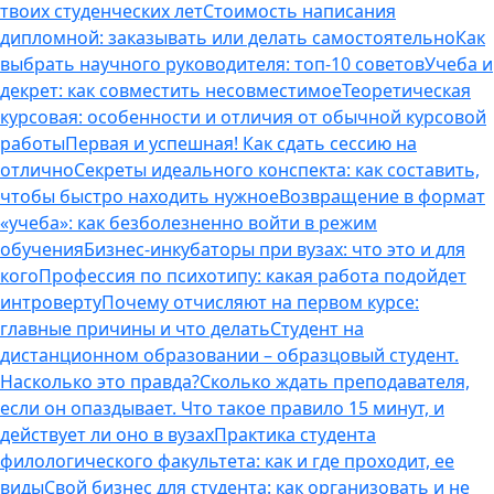
твоих студенческих лет
Стоимость написания
дипломной: заказывать или делать самостоятельно
Как
выбрать научного руководителя: топ-10 советов
Учеба и
декрет: как совместить несовместимое
Теоретическая
курсовая: особенности и отличия от обычной курсовой
работы
Первая и успешная! Как сдать сессию на
отлично
Секреты идеального конспекта: как составить,
чтобы быстро находить нужное
Возвращение в формат
«учеба»: как безболезненно войти в режим
обучения
Бизнес-инкубаторы при вузах: что это и для
кого
Профессия по психотипу: какая работа подойдет
интроверту
Почему отчисляют на первом курсе:
главные причины и что делать
Студент на
дистанционном образовании – образцовый студент.
Насколько это правда?
Сколько ждать преподавателя,
если он опаздывает. Что такое правило 15 минут, и
действует ли оно в вузах
Практика студента
филологического факультета: как и где проходит, ее
виды
Свой бизнес для студента: как организовать и не