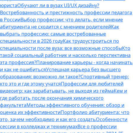
юриста
Обучают ли в вузах UI/UX дизайну?
Востребованность и престижность профессии педагога
в России
Выбор профессии: что делать, если мнение
абитуриента не сходится с мнением родителей
Как
выбрать профессию: самые востребованные
специальности в 2026 году
Как трудоустроиться по
специальности после вуза: все возможные способы
Кто
такой социальный работник и насколько перспективна
эта профессия?
Планирование карьеры - когда начинать
и как не ошибиться
Успешная карьера без высшего
образования: возможно ли такое?
Спортивный тренер:
кто это и где этому учатся
Профессии для любителей
видеоигр: как зарабатывать, не выходя из гейма
Кем и
где работать после окончания химического
факультета
Методы эффективного обучения: обзор и
оценка их эффективности
Портфолио абитуриента: что
это, зачем необходимо и как его создать
Особенности
сессии в колледжах и техникумах
Все о профессии