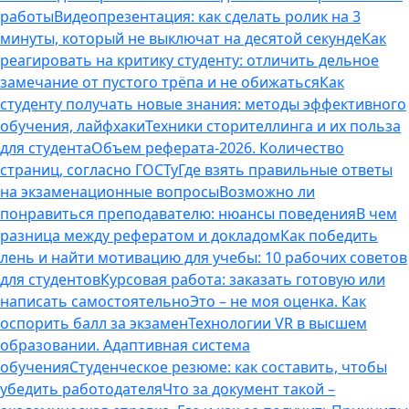
работы
Видеопрезентация: как сделать ролик на 3
минуты, который не выключат на десятой секунде
Как
реагировать на критику студенту: отличить дельное
замечание от пустого трёпа и не обижаться
Как
студенту получать новые знания: методы эффективного
обучения, лайфхаки
Техники сторителлинга и их польза
для студента
Объем реферата-2026. Количество
страниц, согласно ГОСТу
Где взять правильные ответы
на экзаменационные вопросы
Возможно ли
понравиться преподавателю: нюансы поведения
В чем
разница между рефератом и докладом
Как победить
лень и найти мотивацию для учебы: 10 рабочих советов
для студентов
Курсовая работа: заказать готовую или
написать самостоятельно
Это – не моя оценка. Как
оспорить балл за экзамен
Технологии VR в высшем
образовании. Адаптивная система
обучения
Студенческое резюме: как составить, чтобы
убедить работодателя
Что за документ такой –