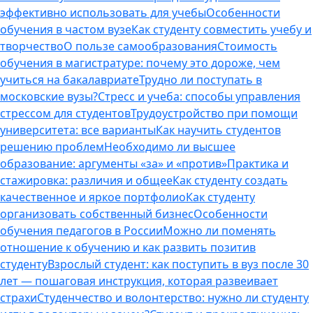
эффективно использовать для учебы
Особенности
обучения в частом вузе
Как студенту совместить учебу и
творчество
О пользе самообразования
Стоимость
обучения в магистратуре: почему это дороже, чем
учиться на бакалавриате
Трудно ли поступать в
московские вузы?
Стресс и учеба: способы управления
стрессом для студентов
Трудоустройство при помощи
университета: все варианты
Как научить студентов
решению проблем
Необходимо ли высшее
образование: аргументы «за» и «против»
Практика и
стажировка: различия и общее
Как студенту создать
качественное и яркое портфолио
Как студенту
организовать собственный бизнес
Особенности
обучения педагогов в России
Можно ли поменять
отношение к обучению и как развить позитив
студенту
Взрослый студент: как поступить в вуз после 30
лет — пошаговая инструкция, которая развеивает
страхи
Студенчество и волонтерство: нужно ли cтуденту