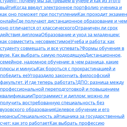
студент: почему мы застреваем в учебе и как из этого
выйти
Когда введут электронное портфолио ученика и
как оно поможет при поступлении
Как проходит экзамен
онлайн
Где получают дистанционное образование и чем
оно отличается от классического
Ограничен ли срок
действия диплома
Образование и уход за младенцем:
как совместить несовместимое
Учеба и работа: как
студенту совмещать и все успевать?
Формы обучения в
вузе. Как выбрать самую подходящую
Дистанционное,
семейное, надомное обучение: в чем разница, какие
плюсы и минусы
Как бороться с прокрастинацией и
победить ее
Угораздило закончить философский
факультет. И где теперь работать?
ДПО: разница между
профессиональной переподготовкой и повышением
квалификации
Программист и диплом: можно ли
получить востребованную специальность без
вузовского образования
Целевое обучение и его
нюансы
Специальность айтишника за государственный
счет: как это работает
Как выбрать профессию