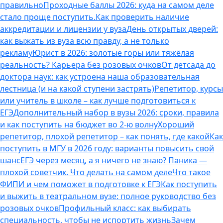
правильно
Проходные баллы 2026: куда на самом деле
стало проще поступить.
Как проверить наличие
аккредитации и лицензии у вуза
День открытых дверей:
как выжать из вуза всю правду, а не только
рекламу
Юрист в 2026: золотые горы или тяжёлая
реальность? Карьера без розовых очков
От детсада до
доктора наук: как устроена наша образовательная
лестница (и на какой ступени застрять)
Репетитор, курсы
или учитель в школе – как лучше подготовиться к
ЕГЭ
Дополнительный набор в вузы 2026: сроки, правила
и как поступить на бюджет во 2‑ю волну
Хороший
репетитор, плохой репетитор – как понять, где какой
Как
поступить в МГУ в 2026 году: варианты повысить свой
шанс
ЕГЭ через месяц, а я ничего не знаю? Паника —
плохой советчик. Что делать на самом деле
Что такое
ФИПИ и чем поможет в подготовке к ЕГЭ
Как поступить
и выжить в театральном вузе: полное руководство без
розовых очков
Профильный класс: как выбирать
специальность, чтобы не испортить жизнь
Зачем