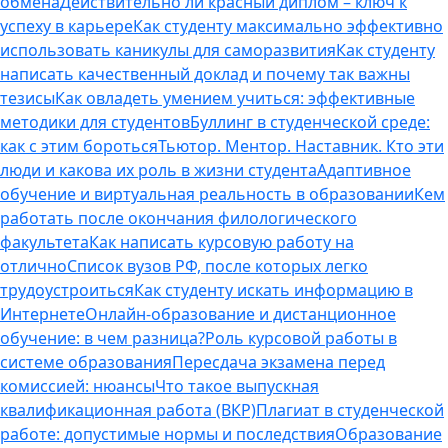
обмена
Действительно ли красный диплом – ключ к
успеху в карьере
Как студенту максимально эффективно
использовать каникулы для саморазвития
Как студенту
написать качественный доклад и почему так важны
тезисы
Как овладеть умением учиться: эффективные
методики для студентов
Буллинг в студенческой среде:
как с этим бороться
Тьютор. Ментор. Наставник. Кто эти
люди и какова их роль в жизни студента
Адаптивное
обучение и виртуальная реальность в образовании
Кем
работать после окончания филологического
факультета
Как написать курсовую работу на
отлично
Список вузов РФ, после которых легко
трудоустроиться
Как студенту искать информацию в
Интернете
Онлайн-образование и дистанционное
обучение: в чем разница?
Роль курсовой работы в
системе образования
Пересдача экзамена перед
комиссией: нюансы
Что такое выпускная
квалификационная работа (ВКР)
Плагиат в студенческой
работе: допустимые нормы и последствия
Образование