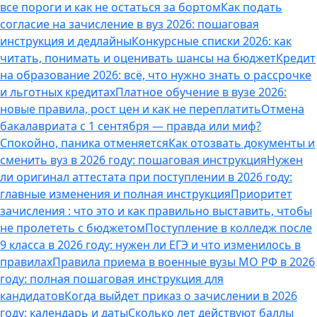
все пороги и как не остаться за бортом
Как подать
согласие на зачисление в вуз 2026: пошаговая
инструкция и дедлайны
Конкурсные списки 2026: как
читать, понимать и оценивать шансы на бюджет
Кредит
на образование 2026: всё, что нужно знать о рассрочке
и льготных кредитах
Платное обучение в вузе 2026:
новые правила, рост цен и как не переплатить
Отмена
бакалавриата с 1 сентября — правда или миф?
Спокойно, паника отменяется
Как отозвать документы и
сменить вуз в 2026 году: пошаговая инструкция
Нужен
ли оригинал аттестата при поступлении в 2026 году:
главные изменения и полная инструкция
Приоритет
зачисления : что это и как правильно выставить, чтобы
не пролететь с бюджетом
Поступление в колледж после
9 класса в 2026 году: нужен ли ЕГЭ и что изменилось в
правилах
Правила приема в военные вузы МО РФ в 2026
году: полная пошаговая инструкция для
кандидатов
Когда выйдет приказ о зачислении в 2026
году: календарь и даты
Сколько лет действуют баллы