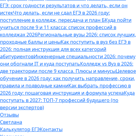
ЕГЭ: срок годности результатов и что делать, если он
истек
Что делать, если не сдал ЕГЭ в 2026 году:
поступление в колледж, пересдача и план Б
Куда пойти
учиться после 9 и 11 класса: список профессий в
колледжах 2026
Региональные вузы 2026: список лучших,
проходные баллы и цены
Как поступить в вуз без ЕГЭ в
2026: полная инструкция для всех категорий
абитуриентов
Инженерные специальности 2026: почему
они обогнали IT и куда поступать
Колледж vs Вуз в 2026:
две траектории после 9 класса. Плюсы и минусы
Целевое
обучение в 2026 году: как получить направление, сроки,
правила и подводные камни
Как выбрать профессию в
2026 году: пошаговая инструкция и формула успеха
Куда
поступать в 2027: ТОП-7 профессий будущего (по
версии экспертов)
Отзывы
Светлана
Калькулятор ЕГЭ
Контакты