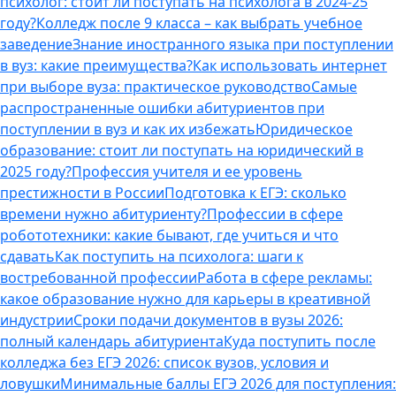
психолог: стоит ли поступать на психолога в 2024-25
году?
Колледж после 9 класса – как выбрать учебное
заведение
Знание иностранного языка при поступлении
в вуз: какие преимущества?
Как использовать интернет
при выборе вуза: практическое руководство
Самые
распространенные ошибки абитуриентов при
поступлении в вуз и как их избежать
Юридическое
образование: стоит ли поступать на юридический в
2025 году?
Профессия учителя и ее уровень
престижности в России
Подготовка к ЕГЭ: сколько
времени нужно абитуриенту?
Профессии в сфере
робототехники: какие бывают, где учиться и что
сдавать
Как поступить на психолога: шаги к
востребованной профессии
Работа в сфере рекламы:
какое образование нужно для карьеры в креативной
индустрии
Сроки подачи документов в вузы 2026:
полный календарь абитуриента
Куда поступить после
колледжа без ЕГЭ 2026: список вузов, условия и
ловушки
Минимальные баллы ЕГЭ 2026 для поступления: