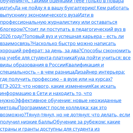
обучения?
«С такими оценками тебе только в повара
идти!»
Да не пойду я в вашу бухгалтерию! Кем работать
выпускнику экономического вуза
Идти в
профессиональную журналистику или оставаться
блогером?
Стоит ли поступать в педагогический вуз в
2026 году?
Топовый вуз и успешная карьера – есть ли
взаимосвязь?
Насколько быстро можно написать
хороший реферат: за день, за два?
Способы сэкономить
на учебе для студента-платника
Куда пойти учиться: все
виды образования в России
Квалификация и
специальность – в чем разница
Дизайнер интерьера:
где получить профессию – в вузе или на курсах?
ЕГЭ-2023: что нового, какие изменения
Как искать
информацию в Сети и находить то, что
нужно
Эффективное обучение: новые неожиданные
методы
Программист после колледжа: как это
возможно?
Тянул-тянул, но не дотянул: что делать, если
получил низкие баллы
Обучение за рубежом: какие
страны и гранты доступны для студента из