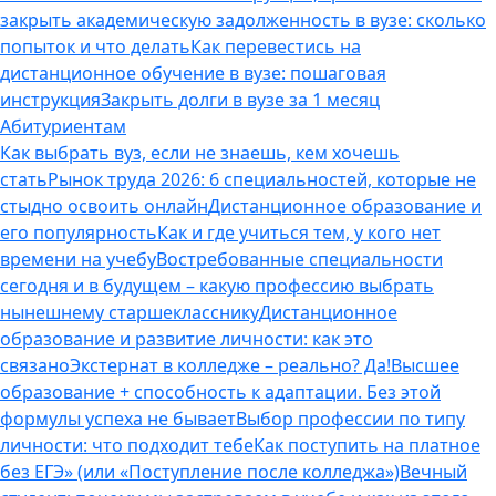
закрыть академическую задолженность в вузе: сколько
попыток и что делать
Как перевестись на
дистанционное обучение в вузе: пошаговая
инструкция
Закрыть долги в вузе за 1 месяц
Абитуриентам
Как выбрать вуз, если не знаешь, кем хочешь
стать
Рынок труда 2026: 6 специальностей, которые не
стыдно освоить онлайн
Дистанционное образование и
его популярность
Как и где учиться тем, у кого нет
времени на учебу
Востребованные специальности
сегодня и в будущем – какую профессию выбрать
нынешнему старшекласснику
Дистанционное
образование и развитие личности: как это
связано
Экстернат в колледже – реально? Да!
Высшее
образование + способность к адаптации. Без этой
формулы успеха не бывает
Выбор профессии по типу
личности: что подходит тебе
Как поступить на платное
без ЕГЭ» (или «Поступление после колледжа»)
Вечный