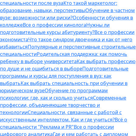
специальности после вуза
Кто такой маркетолог:
образование, навыки, перспективы
Обучение в частном
вузе: возможности или риски?
Особенности обучения в
колледже
Все о профессии кинолога
Нужны ли
подготовительные курсы абитуриенту?
Все о профессии
экономиста
Что такое синдром двоечника и как от него
избавиться
Популярные и перспективные строительные
специальности
Родительская поддержка: как помочь
ребенку в выборе университета
Как выбрать профессию
по душе и не ошибиться в выборе
Подготовительные
программы и курсы для поступления в вуз: как
выбрать
Как выбрать специальность при обучении в
юридическом вузе
Обучение по программам
психологии: где, как и сколько учиться
Современные
профессии, объединяющие творчество и
технологии
Специальности, связанные с работой с
искусственным интеллектом. Как и где учиться?
Всё о
специальности "Реклама и PR"
Все о профессии
цифрового аналитика
Где и кем работать с дипломом