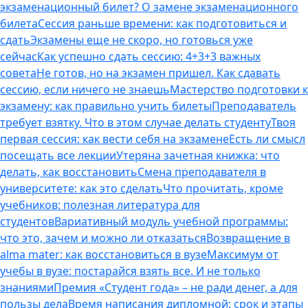
экзаменационный билет? О замене экзаменационного
билета
Сессия раньше времени: как подготовиться и
сдать
Экзамены еще не скоро, но готовься уже
сейчас
Как успешно сдать сессию: 4+3+3 важных
совета
Не готов, но на экзамен пришел. Как сдавать
сессию, если ничего не знаешь
Мастерство подготовки к
экзамену: как правильно учить билеты
Преподаватель
требует взятку. Что в этом случае делать студенту
Твоя
первая сессия: как вести себя на экзамене
Есть ли смысл
посещать все лекции
Утеряна зачетная книжка: что
делать, как восстановить
Смена преподавателя в
университете: как это сделать
Что прочитать, кроме
учебников: полезная литература для
студентов
Вариативный модуль учебной программы:
что это, зачем и можно ли отказаться
Возвращение в
alma mater: как восстановиться в вузе
Максимум от
учебы в вузе: постарайся взять все. И не только
знаниями
Премия «Студент года» – не ради денег, а для
пользы дела
Время написания дипломной: срок и этапы