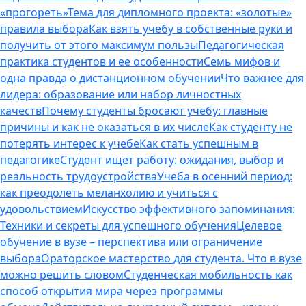
«прогореть»
Тема для дипломного проекта: «золотые»
правила выбора
Как взять учебу в собственные руки и
получить от этого максимум пользы
Педагогическая
практика студентов и ее особенности
Семь мифов и
одна правда о дистанционном обучении
Что важнее для
лидера: образование или набор личностных
качеств
Почему студенты бросают учебу: главные
причины и как не оказаться в их числе
Как студенту не
потерять интерес к учебе
Как стать успешным в
педагогике
Студент ищет работу: ожидания, выбор и
реальность трудоустройства
Учеба в осенний период:
как преодолеть меланхолию и учиться с
удовольствием
Искусство эффективного запоминания:
Техники и секреты для успешного обучения
Целевое
обучение в вузе – перспектива или ограничение
выбора
Ораторское мастерство для студента. Что в вузе
можно решить словом
Студенческая мобильность как
способ открытия мира через программы