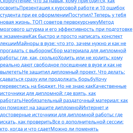
Скорочтение: что за навык, кому пригодится, как
освоить
Презентация к курсовой работе и 10 ошибок
студента при ее оформлении
Поступил? Теперь у тебя
новая жизнь. ТОП советов первокурснику
Метод
мозгового штурма и его эффективность при подготовке
к экзаменам
Как быстро и просто написать конспект
лекции
Майноры в вузе: что это, зачем нужно и как не
прогадать с выбором
Сбор материала для дипломной
работы: где, как, сколько
Ходить или не ходить: кому
реально дают свободное посещение в вузе и как не
вылететь
Не защитил дипломный проект. Что делать:
сдаваться сразу или продолжать борьбу
Хочу
перевестись на бюджет. Но не знаю как
Качественные
источники для дипломной: где взять, как
работать
Необязательный раздаточный материал: как
он поможет на защите дипломной
Интернет и
достоверные источники для дипломной работы: где
искать, как проверить
Все о дополнительной сессии:
кто, когда и что сдает
Можно ли поменять