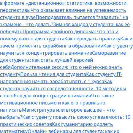
в формате «дистанционно»: статистика, возможности,
перспективы
Что оказывает влияние на успеваемость
студента в вузе
Преподаватель пытается "завалить" на
экзамене - что делать?
Зимняя хандра у студента: как ее
победить
Программа двойного диплома: что это и
почему важно для студента
Как пересдать практику
Как и
зачем применять скрайбинг в образовании
Как студенту
научиться концентрировать внимание
Саморазвитие
для студента: как стать лучшей версией
себя
Дополнительная сессия: что о ней нужно знать
студенту
Польза чтения для студента
Как студенту IT-
направления начать зарабатывать с 1 курса
Как
студенту научиться сосредоточенности: 10 методик и
способов для концентрации внимания
Что такое
мотивационное письмо и как его правильно
написать
Магистратура или второе высшее – что
выбрать?
Как студенту повысить свою успеваемость: 10
практических советов
Как гуманитарию одолеть
математику
Онлайн- вебинары для студента: как их