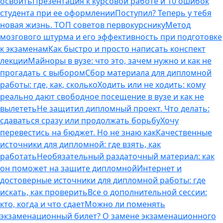
освоить
Презентация к курсовой работе и 10 ошибок
студента при ее оформлении
Поступил? Теперь у тебя
новая жизнь. ТОП советов первокурснику
Метод
мозгового штурма и его эффективность при подготовке
к экзаменам
Как быстро и просто написать конспект
лекции
Майноры в вузе: что это, зачем нужно и как не
прогадать с выбором
Сбор материала для дипломной
работы: где, как, сколько
Ходить или не ходить: кому
реально дают свободное посещение в вузе и как не
вылететь
Не защитил дипломный проект. Что делать:
сдаваться сразу или продолжать борьбу
Хочу
перевестись на бюджет. Но не знаю как
Качественные
источники для дипломной: где взять, как
работать
Необязательный раздаточный материал: как
он поможет на защите дипломной
Интернет и
достоверные источники для дипломной работы: где
искать, как проверить
Все о дополнительной сессии:
кто, когда и что сдает
Можно ли поменять
экзаменационный билет? О замене экзаменационного