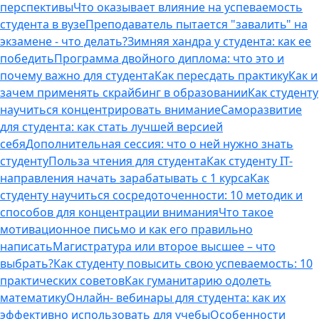
перспективы
Что оказывает влияние на успеваемость
студента в вузе
Преподаватель пытается "завалить" на
экзамене - что делать?
Зимняя хандра у студента: как ее
победить
Программа двойного диплома: что это и
почему важно для студента
Как пересдать практику
Как и
зачем применять скрайбинг в образовании
Как студенту
научиться концентрировать внимание
Саморазвитие
для студента: как стать лучшей версией
себя
Дополнительная сессия: что о ней нужно знать
студенту
Польза чтения для студента
Как студенту IT-
направления начать зарабатывать с 1 курса
Как
студенту научиться сосредоточенности: 10 методик и
способов для концентрации внимания
Что такое
мотивационное письмо и как его правильно
написать
Магистратура или второе высшее – что
выбрать?
Как студенту повысить свою успеваемость: 10
практических советов
Как гуманитарию одолеть
математику
Онлайн- вебинары для студента: как их
эффективно использовать для учебы
Особенности