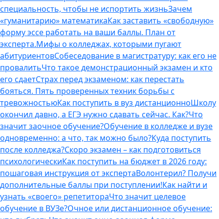
специальность, чтобы не испортить жизнь
Зачем
«гуманитарию» математика
Как заставить «свободную»
форму эссе работать на ваши баллы. План от
эксперта.
Мифы о колледжах, которыми пугают
абитуриентов
Собеседование в магистратуру: как его не
провалить
Что такое демонстрационный экзамен и кто
его сдает
Страх перед экзаменом: как перестать
бояться. Пять проверенных техник борьбы с
тревожностью
Как поступить в вуз дистанционно
Школу
окончил давно, а ЕГЭ нужно сдавать сейчас. Как?
Что
значит заочное обучение?
Обучение в колледже и вузе
одновременно: а что, так можно было?
Куда поступить
после колледжа?
Скоро экзамен – как подготовиться
психологически
Как поступить на бюджет в 2026 году:
пошаговая инструкция от эксперта
Волонтерил? Получи
дополнительные баллы при поступлении!
Как найти и
узнать «своего» репетитора
Что значит целевое
обучение в ВУЗе?
Очное или дистанционное обучение: