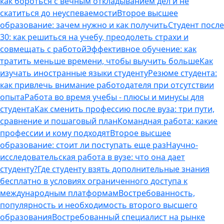
как бороться с вечным откладыванием дел и не
скатиться до неуспеваемости
Второе высшее
образование: зачем нужно и как получить
Студент после
30: как решиться на учебу, преодолеть страхи и
совмещать с работой
Эффективное обучение: как
тратить меньше времени, чтобы выучить больше
Как
изучать иностранные языки студенту
Резюме студента:
как привлечь внимание работодателя при отсутствии
опыта
Работа во время учебы - плюсы и минусы для
студента
Как сменить профессию после вуза: три пути,
сравнение и пошаговый план
Командная работа: какие
профессии и кому подходят
Второе высшее
образование: стоит ли поступать еще раз
Научно-
исследовательская работа в вузе: что она дает
студенту?
Где студенту взять дополнительные знания
бесплатно в условиях ограниченного доступа к
международным платформам
Востребованность,
популярность и необходимость второго высшего
образования
Востребованный специалист на рынке