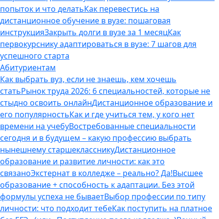
попыток и что делать
Как перевестись на
дистанционное обучение в вузе: пошаговая
инструкция
Закрыть долги в вузе за 1 месяц
Как
первокурснику адаптироваться в вузе: 7 шагов для
успешного старта
Абитуриентам
Как выбрать вуз, если не знаешь, кем хочешь
стать
Рынок труда 2026: 6 специальностей, которые не
стыдно освоить онлайн
Дистанционное образование и
его популярность
Как и где учиться тем, у кого нет
времени на учебу
Востребованные специальности
сегодня и в будущем – какую профессию выбрать
нынешнему старшекласснику
Дистанционное
образование и развитие личности: как это
связано
Экстернат в колледже – реально? Да!
Высшее
образование + способность к адаптации. Без этой
формулы успеха не бывает
Выбор профессии по типу
личности: что подходит тебе
Как поступить на платное