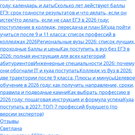
году: календарь и даты
Сколько лет действуют баллы
ЕГЭ: срок годности результатов и что делать, если он
истек
Что делать, если не сдал ЕГЭ в 2026 году:
поступление в колледж, пересдача и план Б
Куда пойти
учиться после 9 и 11 класса: список профессий в
колледжах 2026
Региональные вузы 2026: список лучших,
проходные баллы и цены
Как поступить в вуз без ЕГЭ в
2026: полная инструкция для всех категорий
абитуриентов
Инженерные специальности 2026: почему
они обогнали IT и куда поступать
Колледж vs Вуз в 2026:
две траектории после 9 класса. Плюсы и минусы
Целевое
обучение в 2026 году: как получить направление, сроки,
правила и подводные камни
Как выбрать профессию в
2026 году: пошаговая инструкция и формула успеха
Куда
поступать в 2027: ТОП-7 профессий будущего (по
версии экспертов)
Отзывы
Светлана