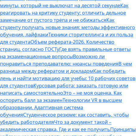
минуты, который не выключат на десятой секунде
Как
реагировать на критику студенту: отличить дельное
замечание от пустого трёпа и не обижаться
Как
студенту получать новые знания: методы эффективного
обучения, лайфхаки
Техники сторителлинга и их польза
для студента
Объем реферата-2026. Количество
страниц, согласно ГОСТу
Где взять правильные ответы
на экзаменационные вопросы
Возможно ли
понравиться преподавателю: нюансы поведения
В чем
разница между рефератом и докладом
Как победить
лень и найти мотивацию для учебы: 10 рабочих советов
для студентов
Курсовая работа: заказать готовую или
написать самостоятельно
Это – не моя оценка. Как
оспорить балл за экзамен
Технологии VR в высшем
образовании. Адаптивная система
обучения
Студенческое резюме: как составить, чтобы
убедить работодателя
Что за документ такой –
академическая справка. Где и как ее получить
Принципы