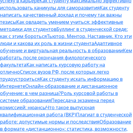
успеху в карьере
Как студенту максимально эффективно
использовать каникулы для саморазвития
Как студенту
написать качественный доклад и почему так важны
тезисы
Как овладеть умением учиться: эффективные
методики для студентов
Буллинг в студенческой среде:
как с этим бороться
Тьютор. Ментор. Наставник. Кто эти
люди и какова их роль в жизни студента
Адаптивное
обучение и виртуальная реальность в образовании
Кем
работать после окончания филологического
факультета
Как написать курсовую работу на
отлично
Список вузов РФ, после которых легко
трудоустроиться
Как студенту искать информацию в
Интернете
Онлайн-образование и дистанционное
обучение: в чем разница?
Роль курсовой работы в
системе образования
Пересдача экзамена перед
комиссией: нюансы
Что такое выпускная
квалификационная работа (ВКР)
Плагиат в студенческой
работе: допустимые нормы и последствия
Образование
в формате «дистанционно»: статистика, возможности,