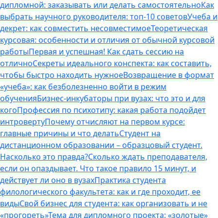
дипломной: заказывать или делать самостоятельно
Как
выбрать научного руководителя: топ-10 советов
Учеба и
декрет: как совместить несовместимое
Теоретическая
курсовая: особенности и отличия от обычной курсовой
работы
Первая и успешная! Как сдать сессию на
отлично
Секреты идеального конспекта: как составить,
чтобы быстро находить нужное
Возвращение в формат
«учеба»: как безболезненно войти в режим
обучения
Бизнес-инкубаторы при вузах: что это и для
кого
Профессия по психотипу: какая работа подойдет
интроверту
Почему отчисляют на первом курсе:
главные причины и что делать
Студент на
дистанционном образовании – образцовый студент.
Насколько это правда?
Сколько ждать преподавателя,
если он опаздывает. Что такое правило 15 минут, и
действует ли оно в вузах
Практика студента
филологического факультета: как и где проходит, ее
виды
Свой бизнес для студента: как организовать и не
«прогореть»
Тема для дипломного проекта: «золотые»