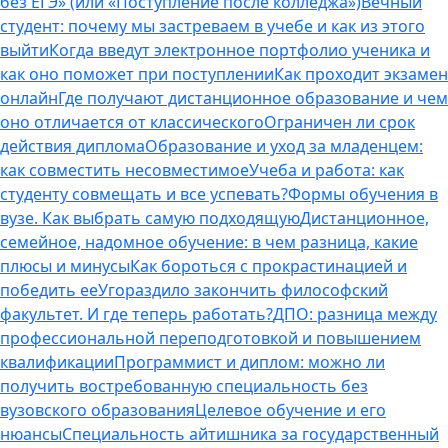
без ЕГЭ» (или «Поступление после колледжа»)
Вечный
студент: почему мы застреваем в учебе и как из этого
выйти
Когда введут электронное портфолио ученика и
как оно поможет при поступлении
Как проходит экзамен
онлайн
Где получают дистанционное образование и чем
оно отличается от классического
Ограничен ли срок
действия диплома
Образование и уход за младенцем:
как совместить несовместимое
Учеба и работа: как
студенту совмещать и все успевать?
Формы обучения в
вузе. Как выбрать самую подходящую
Дистанционное,
семейное, надомное обучение: в чем разница, какие
плюсы и минусы
Как бороться с прокрастинацией и
победить ее
Угораздило закончить философский
факультет. И где теперь работать?
ДПО: разница между
профессиональной переподготовкой и повышением
квалификации
Программист и диплом: можно ли
получить востребованную специальность без
вузовского образования
Целевое обучение и его
нюансы
Специальность айтишника за государственный