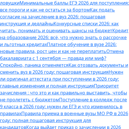
ловушки
Минимальные баллы ЕГЭ 2026 для поступления:
все пороги и как не остаться за бортом
Как подать
согласие на зачисление в вуз 2026: пошаговая
инструкция и дедлайны
Конкурсные списки 2026: как
читать, понимать и оценивать шансы на бюджет
Кредит
на образование 2026: всё, что нужно знать о рассрочке
и льготных кредитах
Платное обучение в вузе 2026:
новые правила, рост цен и как не переплатить
Отмена
бакалавриата с 1 сентября — правда или миф?
Спокойно, паника отменяется
Как отозвать документы и
сменить вуз в 2026 году: пошаговая инструкция
Нужен
ли оригинал аттестата при поступлении в 2026 году:
главные изменения и полная инструкция
Приоритет
зачисления : что это и как правильно выставить, чтобы
не пролететь с бюджетом
Поступление в колледж после
9 класса в 2026 году: нужен ли ЕГЭ и что изменилось в
правилах
Правила приема в военные вузы МО РФ в 2026
году: полная пошаговая инструкция для
кандидатов
Когда выйдет приказ о зачислении в 2026