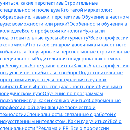
учиться, какие перспективы
Строительные
специальности после вуза
Кто такой маркетолог:
образование, навыки, перспективы
Обучение в частном
вузе: возможности или риски?
Особенности обучения в
колледже
Все о профессии кинолога
Нужны ли
подготовительные курсы абитуриенту?
Все о профессии
экономиста
Что такое синдром двоечника и как от него
избавиться
Популярные и перспективные строительные
специальности
Родительская поддержка: как помочь
ребенку в выборе университета
Как выбрать профессию
по душе и не ошибиться в выборе
Подготовительные
программы и курсы для поступления в вуз: как
выбрать
Как выбрать специальность при обучении в
юридическом вузе
Обучение по программам
психологии: где, как и сколько учиться
Современные
профессии, объединяющие творчество и
технологии
Специальности, связанные с работой с
искусственным интеллектом. Как и где учиться?
Всё о
специальности "Реклама и PR"
Все о профессии