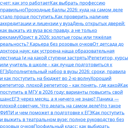
счет: как это работает
Как выбрать профессию
правильно
Проходные баллы 2026: куда на самом деле
стало проще поступить.
Как проверить наличие
аккредитации и лицензии у вуза
День открытых дверей:
как выжать из вуза всю правду, а не только
рекламу
Юрист в 2026: золотые горы или тяжёлая
реальность? Карьера без розовых очков
От детсада до
доктора наук: как устроена наша образовательная
лестница (и на какой ступени застрять)
Репетитор, курсы
или учитель в школе – как лучше подготовиться к
ЕГЭ
Дополнительный набор в вузы 2026: сроки, правила
и как поступить на бюджет во 2‑ю волну
Хороший
репетитор, плохой репетитор – как понять, где какой
Как
поступить в МГУ в 2026 году: варианты повысить свой
шанс
ЕГЭ через месяц, а я ничего не знаю? Паника —
плохой советчик. Что делать на самом деле
Что такое
ФИПИ и чем поможет в подготовке к ЕГЭ
Как поступить
и выжить в театральном вузе: полное руководство без
розовых очков
Профильный класс: как выбирать