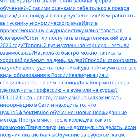
что выбрать
Что значит очно-заочная форма
обучения?
«С такими оценками тебе только в повара
идти!»
Да не пойду я в вашу бухгалтерию! Кем работать
выпускнику экономического вуза
Идти в
профессиональную журналистику или оставаться
блогером?
Стоит ли поступать в педагогический вуз в
2026 году?
Топовый вуз и успешная карьера – есть ли
взаимосвязь?
Насколько быстро можно написать
хороший реферат: за день, за два?
Способы сэкономить
на учебе для студента-платника
Куда пойти учиться: все
виды образования в России
Квалификация и
специальность – в чем разница
Дизайнер интерьера:
где получить профессию – в вузе или на курсах?
ЕГЭ-2023: что нового, какие изменения
Как искать
информацию в Сети и находить то, что
нужно
Эффективное обучение: новые неожиданные
методы
Программист после колледжа: как это
возможно?
Тянул-тянул, но не дотянул: что делать, если
получил низкие баллы
Обучение за рубежом: какие