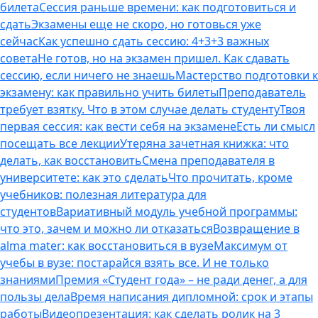
билета
Сессия раньше времени: как подготовиться и
сдать
Экзамены еще не скоро, но готовься уже
сейчас
Как успешно сдать сессию: 4+3+3 важных
совета
Не готов, но на экзамен пришел. Как сдавать
сессию, если ничего не знаешь
Мастерство подготовки к
экзамену: как правильно учить билеты
Преподаватель
требует взятку. Что в этом случае делать студенту
Твоя
первая сессия: как вести себя на экзамене
Есть ли смысл
посещать все лекции
Утеряна зачетная книжка: что
делать, как восстановить
Смена преподавателя в
университете: как это сделать
Что прочитать, кроме
учебников: полезная литература для
студентов
Вариативный модуль учебной программы:
что это, зачем и можно ли отказаться
Возвращение в
alma mater: как восстановиться в вузе
Максимум от
учебы в вузе: постарайся взять все. И не только
знаниями
Премия «Студент года» – не ради денег, а для
пользы дела
Время написания дипломной: срок и этапы
работы
Видеопрезентация: как сделать ролик на 3