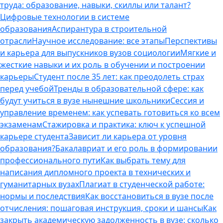
труда: образование, навыки, скиллы или талант?
Цифровые технологии в системе
образования
Аспирантура в строительной
отрасли
Научное исследование: все этапы
Перспективы
и карьера для выпускников вузов социологии
Мягкие и
жесткие навыки и их роль в обучении и построении
карьеры
Студент после 35 лет: как преодолеть страх
перед учебой
Тренды в образовательной сфере: как
будут учиться в вузе нынешние школьники
Сессия и
управление временем: как успевать готовиться ко всем
экзаменам
Стажировка и практика: ключ к успешной
карьере студента
Зависит ли карьера от уровня
образования?
Бакалавриат и его роль в формировании
профессионального пути
Как выбрать тему для
написания дипломного проекта в технических и
гуманитарных вузах
Плагиат в студенческой работе:
нормы и последствия
Как восстановиться в вузе после
отчисления: пошаговая инструкция, сроки и шансы
Как
закрыть академическую задолженность в вузе: сколько