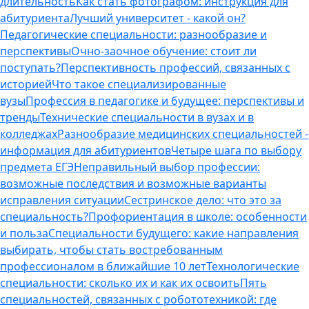
длительность
Как стать фотографом: инструкция для
абитуриента
Лучший университет - какой он?
Педагогические специальности: разнообразие и
перспективы
Очно-заочное обучение: стоит ли
поступать?
Перспективность профессий, связанных с
историей
Что такое специализированные
вузы
Профессия в педагогике и будущее: перспективы и
тренды
Технические специальности в вузах и в
колледжах
Разнообразие медицинских специальностей -
информация для абитуриентов
Четыре шага по выбору
предмета ЕГЭ
Неправильный выбор профессии:
возможные последствия и возможные варианты
исправления ситуации
Сестринское дело: что это за
специальность?
Профориентация в школе: особенности
и польза
Специальности будущего: какие направления
выбирать, чтобы стать востребованным
профессионалом в ближайшие 10 лет
Технологические
специальности: сколько их и как их освоить
Пять
специальностей, связанных с робототехникой: где