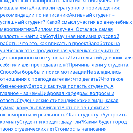
кайдзен: как планировать занятия, чтобы учеба не
мешала жить
Анализ литературного произведения:
рекомендации по написанию
Активный студент –
успешный студент? Какой смысл участия во внеучебных
мероприятиях
Диплом получен. Осталась самая
малость – найти работу
Научная новизна курсовой
работы: что это, как вписать в проект
Заработок на
учебе: как это?
Продуктивная удаленка: как учиться
дистанционно и все успевать
Читательский дневник: для
себя или для преподавателя?
Причины лени у студента.
Способы борьбы и поиск мотивации
Не заладились
отношения с преподавателем: что делать?
Что такое
бизнес-инкубатор и как туда попасть студенту. А
главное – зачем
«Цифровая кафедра»: вопросы и
ответы
Студенческие стипендии: какие виды, какая
сумма, кому выплачивают
Уютное общежитие:
оксюморон или реальность? Как студенту обустроить
комнату
Студент и кредит: дадут ли?
Каким будет город
твоих студенческих лет
Стоимость написания