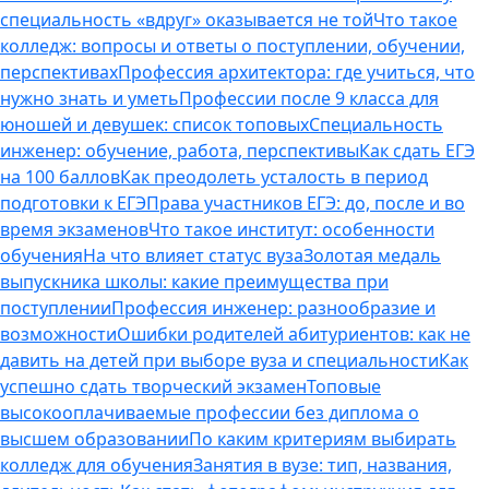
специальность «вдруг» оказывается не той
Что такое
колледж: вопросы и ответы о поступлении, обучении,
перспективах
Профессия архитектора: где учиться, что
нужно знать и уметь
Профессии после 9 класса для
юношей и девушек: список топовых
Специальность
инженер: обучение, работа, перспективы
Как сдать ЕГЭ
на 100 баллов
Как преодолеть усталость в период
подготовки к ЕГЭ
Права участников ЕГЭ: до, после и во
время экзаменов
Что такое институт: особенности
обучения
На что влияет статус вуза
Золотая медаль
выпускника школы: какие преимущества при
поступлении
Профессия инженер: разнообразие и
возможности
Ошибки родителей абитуриентов: как не
давить на детей при выборе вуза и специальности
Как
успешно сдать творческий экзамен
Топовые
высокооплачиваемые профессии без диплома о
высшем образовании
По каким критериям выбирать
колледж для обучения
Занятия в вузе: тип, названия,