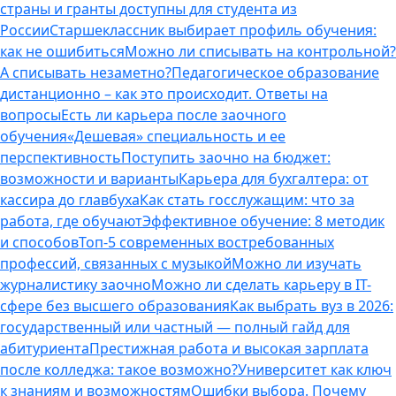
страны и гранты доступны для студента из
России
Старшеклассник выбирает профиль обучения:
как не ошибиться
Можно ли списывать на контрольной?
А списывать незаметно?
Педагогическое образование
дистанционно – как это происходит. Ответы на
вопросы
Есть ли карьера после заочного
обучения
«Дешевая» специальность и ее
перспективность
Поступить заочно на бюджет:
возможности и варианты
Карьера для бухгалтера: от
кассира до главбуха
Как стать госслужащим: что за
работа, где обучают
Эффективное обучение: 8 методик
и способов
Топ-5 современных востребованных
профессий, связанных с музыкой
Можно ли изучать
журналистику заочно
Можно ли сделать карьеру в IT-
сфере без высшего образования
Как выбрать вуз в 2026:
государственный или частный — полный гайд для
абитуриента
Престижная работа и высокая зарплата
после колледжа: такое возможно?
Университет как ключ
к знаниям и возможностям
Ошибки выбора. Почему