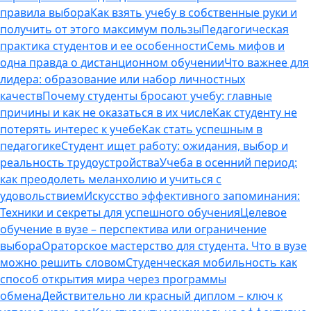
правила выбора
Как взять учебу в собственные руки и
получить от этого максимум пользы
Педагогическая
практика студентов и ее особенности
Семь мифов и
одна правда о дистанционном обучении
Что важнее для
лидера: образование или набор личностных
качеств
Почему студенты бросают учебу: главные
причины и как не оказаться в их числе
Как студенту не
потерять интерес к учебе
Как стать успешным в
педагогике
Студент ищет работу: ожидания, выбор и
реальность трудоустройства
Учеба в осенний период:
как преодолеть меланхолию и учиться с
удовольствием
Искусство эффективного запоминания:
Техники и секреты для успешного обучения
Целевое
обучение в вузе – перспектива или ограничение
выбора
Ораторское мастерство для студента. Что в вузе
можно решить словом
Студенческая мобильность как
способ открытия мира через программы
обмена
Действительно ли красный диплом – ключ к