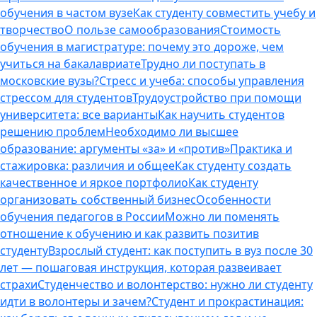
обучения в частом вузе
Как студенту совместить учебу и
творчество
О пользе самообразования
Стоимость
обучения в магистратуре: почему это дороже, чем
учиться на бакалавриате
Трудно ли поступать в
московские вузы?
Стресс и учеба: способы управления
стрессом для студентов
Трудоустройство при помощи
университета: все варианты
Как научить студентов
решению проблем
Необходимо ли высшее
образование: аргументы «за» и «против»
Практика и
стажировка: различия и общее
Как студенту создать
качественное и яркое портфолио
Как студенту
организовать собственный бизнес
Особенности
обучения педагогов в России
Можно ли поменять
отношение к обучению и как развить позитив
студенту
Взрослый студент: как поступить в вуз после 30
лет — пошаговая инструкция, которая развеивает
страхи
Студенчество и волонтерство: нужно ли cтуденту
идти в волонтеры и зачем?
Студент и прокрастинация: