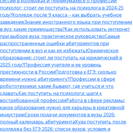
сессии в колледжах и техникумах
Все о профессии
психолог: стоит ли поступать на психолога в 2024-25
году?
Колледж после 9 класса – как выбрать учебное
заведение
Знание иностранного языка при поступлении
в вуз: какие преимущества?
Как использовать интернет
при выборе вуза: практическое руководство
Самые
распространенные ошибки абитуриентов при
поступлении в вуз и как их избежать
Юридическое
образование: стоит ли поступать на юридический в
2025 году?
Профессия учителя и ее уровень
престижности в России
Подготовка к ЕГЭ: сколько
времени нужно абитуриенту?
Профессии в сфере
робототехники: какие бывают, где учиться и что
сдавать
Как поступить на психолога: шаги к
востребованной профессии
Работа в сфере рекламы:
какое образование нужно для карьеры в креативной
индустрии
Сроки подачи документов в вузы 2026:
полный календарь абитуриента
Куда поступить после
колледжа без ЕГЭ 2026: список вузов, условия и