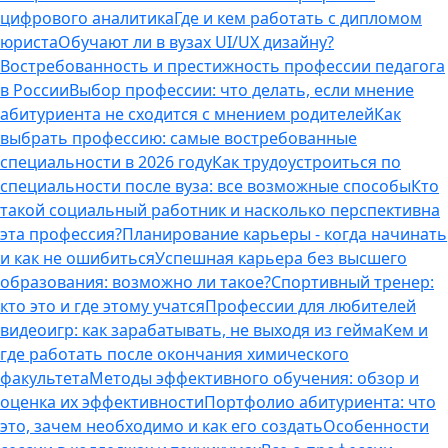
цифрового аналитика
Где и кем работать с дипломом
юриста
Обучают ли в вузах UI/UX дизайну?
Востребованность и престижность профессии педагога
в России
Выбор профессии: что делать, если мнение
абитуриента не сходится с мнением родителей
Как
выбрать профессию: самые востребованные
специальности в 2026 году
Как трудоустроиться по
специальности после вуза: все возможные способы
Кто
такой социальный работник и насколько перспективна
эта профессия?
Планирование карьеры - когда начинать
и как не ошибиться
Успешная карьера без высшего
образования: возможно ли такое?
Спортивный тренер:
кто это и где этому учатся
Профессии для любителей
видеоигр: как зарабатывать, не выходя из гейма
Кем и
где работать после окончания химического
факультета
Методы эффективного обучения: обзор и
оценка их эффективности
Портфолио абитуриента: что
это, зачем необходимо и как его создать
Особенности