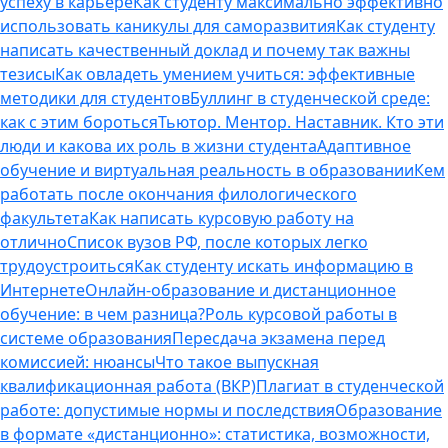
успеху в карьере
Как студенту максимально эффективно
использовать каникулы для саморазвития
Как студенту
написать качественный доклад и почему так важны
тезисы
Как овладеть умением учиться: эффективные
методики для студентов
Буллинг в студенческой среде:
как с этим бороться
Тьютор. Ментор. Наставник. Кто эти
люди и какова их роль в жизни студента
Адаптивное
обучение и виртуальная реальность в образовании
Кем
работать после окончания филологического
факультета
Как написать курсовую работу на
отлично
Список вузов РФ, после которых легко
трудоустроиться
Как студенту искать информацию в
Интернете
Онлайн-образование и дистанционное
обучение: в чем разница?
Роль курсовой работы в
системе образования
Пересдача экзамена перед
комиссией: нюансы
Что такое выпускная
квалификационная работа (ВКР)
Плагиат в студенческой
работе: допустимые нормы и последствия
Образование
в формате «дистанционно»: статистика, возможности,