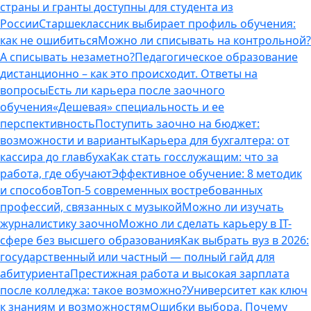
страны и гранты доступны для студента из
России
Старшеклассник выбирает профиль обучения:
как не ошибиться
Можно ли списывать на контрольной?
А списывать незаметно?
Педагогическое образование
дистанционно – как это происходит. Ответы на
вопросы
Есть ли карьера после заочного
обучения
«Дешевая» специальность и ее
перспективность
Поступить заочно на бюджет:
возможности и варианты
Карьера для бухгалтера: от
кассира до главбуха
Как стать госслужащим: что за
работа, где обучают
Эффективное обучение: 8 методик
и способов
Топ-5 современных востребованных
профессий, связанных с музыкой
Можно ли изучать
журналистику заочно
Можно ли сделать карьеру в IT-
сфере без высшего образования
Как выбрать вуз в 2026:
государственный или частный — полный гайд для
абитуриента
Престижная работа и высокая зарплата
после колледжа: такое возможно?
Университет как ключ
к знаниям и возможностям
Ошибки выбора. Почему