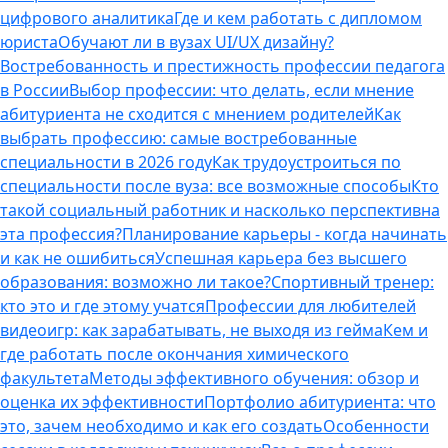
цифрового аналитика
Где и кем работать с дипломом
юриста
Обучают ли в вузах UI/UX дизайну?
Востребованность и престижность профессии педагога
в России
Выбор профессии: что делать, если мнение
абитуриента не сходится с мнением родителей
Как
выбрать профессию: самые востребованные
специальности в 2026 году
Как трудоустроиться по
специальности после вуза: все возможные способы
Кто
такой социальный работник и насколько перспективна
эта профессия?
Планирование карьеры - когда начинать
и как не ошибиться
Успешная карьера без высшего
образования: возможно ли такое?
Спортивный тренер:
кто это и где этому учатся
Профессии для любителей
видеоигр: как зарабатывать, не выходя из гейма
Кем и
где работать после окончания химического
факультета
Методы эффективного обучения: обзор и
оценка их эффективности
Портфолио абитуриента: что
это, зачем необходимо и как его создать
Особенности