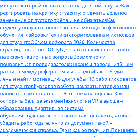
минуты, который не выключат на десятой секунде
Как
реагировать на критику студенту: отличить дельное
замечание от пустого трёпа и не обижаться
Как
студенту получать новые знания: методы эффективного
обучения, лайфхаки
Техники сторителлинга и их польза
для студента
Объем реферата-2026. Количество
страниц, согласно ГОСТу
Где взять правильные ответы
на экзаменационные вопросы
Возможно ли
понравиться преподавателю: нюансы поведения
В чем
разница между рефератом и докладом
Как победить
лень и найти мотивацию для учебы: 10 рабочих советов
для студентов
Курсовая работа: заказать готовую или
написать самостоятельно
Это – не моя оценка. Как
оспорить балл за экзамен
Технологии VR в высшем
образовании. Адаптивная система
обучения
Студенческое резюме: как составить, чтобы
убедить работодателя
Что за документ такой –
академическая справка. Где и как ее получить
Принципы