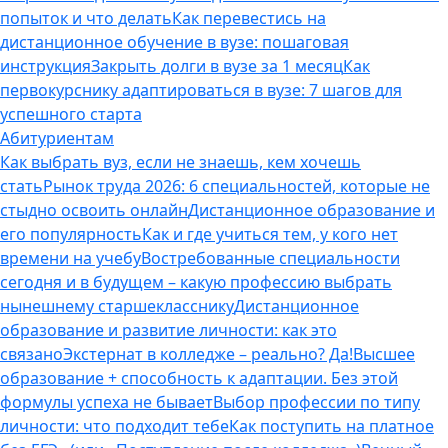
попыток и что делать
Как перевестись на
дистанционное обучение в вузе: пошаговая
инструкция
Закрыть долги в вузе за 1 месяц
Как
первокурснику адаптироваться в вузе: 7 шагов для
успешного старта
Абитуриентам
Как выбрать вуз, если не знаешь, кем хочешь
стать
Рынок труда 2026: 6 специальностей, которые не
стыдно освоить онлайн
Дистанционное образование и
его популярность
Как и где учиться тем, у кого нет
времени на учебу
Востребованные специальности
сегодня и в будущем – какую профессию выбрать
нынешнему старшекласснику
Дистанционное
образование и развитие личности: как это
связано
Экстернат в колледже – реально? Да!
Высшее
образование + способность к адаптации. Без этой
формулы успеха не бывает
Выбор профессии по типу
личности: что подходит тебе
Как поступить на платное