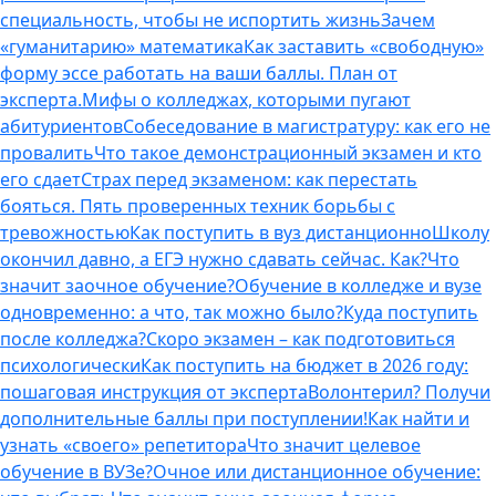
специальность, чтобы не испортить жизнь
Зачем
«гуманитарию» математика
Как заставить «свободную»
форму эссе работать на ваши баллы. План от
эксперта.
Мифы о колледжах, которыми пугают
абитуриентов
Собеседование в магистратуру: как его не
провалить
Что такое демонстрационный экзамен и кто
его сдает
Страх перед экзаменом: как перестать
бояться. Пять проверенных техник борьбы с
тревожностью
Как поступить в вуз дистанционно
Школу
окончил давно, а ЕГЭ нужно сдавать сейчас. Как?
Что
значит заочное обучение?
Обучение в колледже и вузе
одновременно: а что, так можно было?
Куда поступить
после колледжа?
Скоро экзамен – как подготовиться
психологически
Как поступить на бюджет в 2026 году:
пошаговая инструкция от эксперта
Волонтерил? Получи
дополнительные баллы при поступлении!
Как найти и
узнать «своего» репетитора
Что значит целевое
обучение в ВУЗе?
Очное или дистанционное обучение: