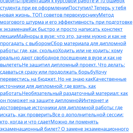
освоить
Презентация к курсовой работе и 10 ошибок
студента при ее оформлении
Поступил? Теперь у тебя
новая жизнь. ТОП советов первокурснику
Метод
мозгового штурма и его эффективность при подготовке
к экзаменам
Как быстро и просто написать конспект
лекции
Майноры в вузе: что это, зачем нужно и как не
прогадать с выбором
Сбор материала для дипломной
работы: где, как, сколько
Ходить или не ходить: кому
реально дают свободное посещение в вузе и как не
вылететь
Не защитил дипломный проект. Что делать:
сдаваться сразу или продолжать борьбу
Хочу
перевестись на бюджет. Но не знаю как
Качественные
источники для дипломной: где взять, как
работать
Необязательный раздаточный материал: как
он поможет на защите дипломной
Интернет и
достоверные источники для дипломной работы: где
искать, как проверить
Все о дополнительной сессии:
кто, когда и что сдает
Можно ли поменять
экзаменационный билет? О замене экзаменационного