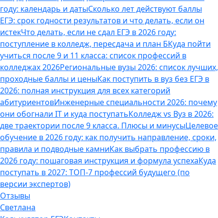
году: календарь и даты
Сколько лет действуют баллы
ЕГЭ: срок годности результатов и что делать, если он
истек
Что делать, если не сдал ЕГЭ в 2026 году:
поступление в колледж, пересдача и план Б
Куда пойти
учиться после 9 и 11 класса: список профессий в
колледжах 2026
Региональные вузы 2026: список лучших,
проходные баллы и цены
Как поступить в вуз без ЕГЭ в
2026: полная инструкция для всех категорий
абитуриентов
Инженерные специальности 2026: почему
они обогнали IT и куда поступать
Колледж vs Вуз в 2026:
две траектории после 9 класса. Плюсы и минусы
Целевое
обучение в 2026 году: как получить направление, сроки,
правила и подводные камни
Как выбрать профессию в
2026 году: пошаговая инструкция и формула успеха
Куда
поступать в 2027: ТОП-7 профессий будущего (по
версии экспертов)
Отзывы
Светлана