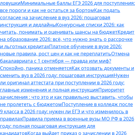
ловушки
Минимальные баллы ЕГЭ 2026 для поступления:
все пороги и как не остаться за бортом
Как подать
согласие на зачисление в вуз 2026: пошаговая
инструкция и дедлайны
Конкурсные списки 2026: как
читать, понимать и оценивать шансы на бюджет
Кредит
на образование 2026: всё, что нужно знать о рассрочке
и льготных кредитах
Платное обучение в вузе 2026:
новые правила, рост цен и как не переплатить
Отмена
бакалавриата с 1 сентября — правда или миф?
Спокойно, паника отменяется
Как отозвать документы и
сменить вуз в 2026 году: пошаговая инструкция
Нужен
ли оригинал аттестата при поступлении в 2026 году:
главные изменения и полная инструкция
Приоритет
зачисления : что это и как правильно выставить, чтобы
не пролететь с бюджетом
Поступление в колледж после
9 класса в 2026 году: нужен ли ЕГЭ и что изменилось в
правилах
Правила приема в военные вузы МО РФ в 2026
году: полная пошаговая инструкция для
кандидатов
Когда выйдет приказ о зачислении в 2026