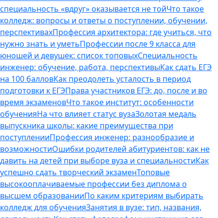
специальность «вдруг» оказывается не той
Что такое
колледж: вопросы и ответы о поступлении, обучении,
перспективах
Профессия архитектора: где учиться, что
нужно знать и уметь
Профессии после 9 класса для
юношей и девушек: список топовых
Специальность
инженер: обучение, работа, перспективы
Как сдать ЕГЭ
на 100 баллов
Как преодолеть усталость в период
подготовки к ЕГЭ
Права участников ЕГЭ: до, после и во
время экзаменов
Что такое институт: особенности
обучения
На что влияет статус вуза
Золотая медаль
выпускника школы: какие преимущества при
поступлении
Профессия инженер: разнообразие и
возможности
Ошибки родителей абитуриентов: как не
давить на детей при выборе вуза и специальности
Как
успешно сдать творческий экзамен
Топовые
высокооплачиваемые профессии без диплома о
высшем образовании
По каким критериям выбирать
колледж для обучения
Занятия в вузе: тип, названия,