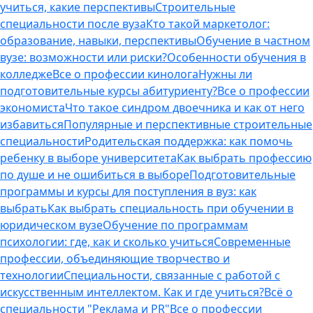
учиться, какие перспективы
Строительные
специальности после вуза
Кто такой маркетолог:
образование, навыки, перспективы
Обучение в частном
вузе: возможности или риски?
Особенности обучения в
колледже
Все о профессии кинолога
Нужны ли
подготовительные курсы абитуриенту?
Все о профессии
экономиста
Что такое синдром двоечника и как от него
избавиться
Популярные и перспективные строительные
специальности
Родительская поддержка: как помочь
ребенку в выборе университета
Как выбрать профессию
по душе и не ошибиться в выборе
Подготовительные
программы и курсы для поступления в вуз: как
выбрать
Как выбрать специальность при обучении в
юридическом вузе
Обучение по программам
психологии: где, как и сколько учиться
Современные
профессии, объединяющие творчество и
технологии
Специальности, связанные с работой с
искусственным интеллектом. Как и где учиться?
Всё о
специальности "Реклама и PR"
Все о профессии