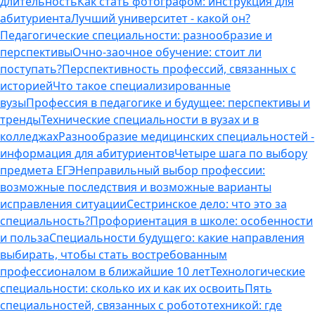
длительность
Как стать фотографом: инструкция для
абитуриента
Лучший университет - какой он?
Педагогические специальности: разнообразие и
перспективы
Очно-заочное обучение: стоит ли
поступать?
Перспективность профессий, связанных с
историей
Что такое специализированные
вузы
Профессия в педагогике и будущее: перспективы и
тренды
Технические специальности в вузах и в
колледжах
Разнообразие медицинских специальностей -
информация для абитуриентов
Четыре шага по выбору
предмета ЕГЭ
Неправильный выбор профессии:
возможные последствия и возможные варианты
исправления ситуации
Сестринское дело: что это за
специальность?
Профориентация в школе: особенности
и польза
Специальности будущего: какие направления
выбирать, чтобы стать востребованным
профессионалом в ближайшие 10 лет
Технологические
специальности: сколько их и как их освоить
Пять
специальностей, связанных с робототехникой: где