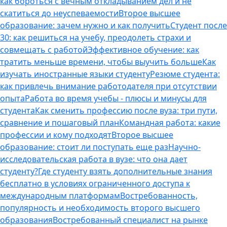
как бороться с вечным откладыванием дел и не
скатиться до неуспеваемости
Второе высшее
образование: зачем нужно и как получить
Студент после
30: как решиться на учебу, преодолеть страхи и
совмещать с работой
Эффективное обучение: как
тратить меньше времени, чтобы выучить больше
Как
изучать иностранные языки студенту
Резюме студента:
как привлечь внимание работодателя при отсутствии
опыта
Работа во время учебы - плюсы и минусы для
студента
Как сменить профессию после вуза: три пути,
сравнение и пошаговый план
Командная работа: какие
профессии и кому подходят
Второе высшее
образование: стоит ли поступать еще раз
Научно-
исследовательская работа в вузе: что она дает
студенту?
Где студенту взять дополнительные знания
бесплатно в условиях ограниченного доступа к
международным платформам
Востребованность,
популярность и необходимость второго высшего
образования
Востребованный специалист на рынке