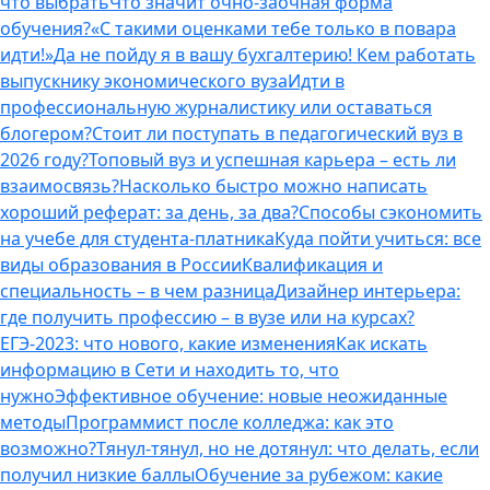
что выбрать
Что значит очно-заочная форма
обучения?
«С такими оценками тебе только в повара
идти!»
Да не пойду я в вашу бухгалтерию! Кем работать
выпускнику экономического вуза
Идти в
профессиональную журналистику или оставаться
блогером?
Стоит ли поступать в педагогический вуз в
2026 году?
Топовый вуз и успешная карьера – есть ли
взаимосвязь?
Насколько быстро можно написать
хороший реферат: за день, за два?
Способы сэкономить
на учебе для студента-платника
Куда пойти учиться: все
виды образования в России
Квалификация и
специальность – в чем разница
Дизайнер интерьера:
где получить профессию – в вузе или на курсах?
ЕГЭ-2023: что нового, какие изменения
Как искать
информацию в Сети и находить то, что
нужно
Эффективное обучение: новые неожиданные
методы
Программист после колледжа: как это
возможно?
Тянул-тянул, но не дотянул: что делать, если
получил низкие баллы
Обучение за рубежом: какие