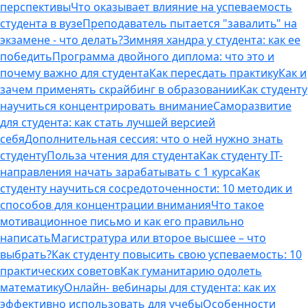
перспективы
Что оказывает влияние на успеваемость
студента в вузе
Преподаватель пытается "завалить" на
экзамене - что делать?
Зимняя хандра у студента: как ее
победить
Программа двойного диплома: что это и
почему важно для студента
Как пересдать практику
Как и
зачем применять скрайбинг в образовании
Как студенту
научиться концентрировать внимание
Саморазвитие
для студента: как стать лучшей версией
себя
Дополнительная сессия: что о ней нужно знать
студенту
Польза чтения для студента
Как студенту IT-
направления начать зарабатывать с 1 курса
Как
студенту научиться сосредоточенности: 10 методик и
способов для концентрации внимания
Что такое
мотивационное письмо и как его правильно
написать
Магистратура или второе высшее – что
выбрать?
Как студенту повысить свою успеваемость: 10
практических советов
Как гуманитарию одолеть
математику
Онлайн- вебинары для студента: как их
эффективно использовать для учебы
Особенности