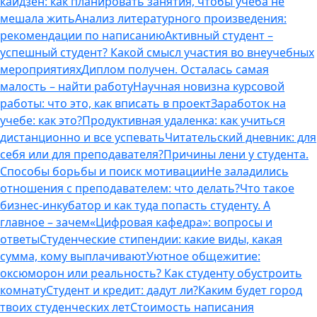
кайдзен: как планировать занятия, чтобы учеба не
мешала жить
Анализ литературного произведения:
рекомендации по написанию
Активный студент –
успешный студент? Какой смысл участия во внеучебных
мероприятиях
Диплом получен. Осталась самая
малость – найти работу
Научная новизна курсовой
работы: что это, как вписать в проект
Заработок на
учебе: как это?
Продуктивная удаленка: как учиться
дистанционно и все успевать
Читательский дневник: для
себя или для преподавателя?
Причины лени у студента.
Способы борьбы и поиск мотивации
Не заладились
отношения с преподавателем: что делать?
Что такое
бизнес-инкубатор и как туда попасть студенту. А
главное – зачем
«Цифровая кафедра»: вопросы и
ответы
Студенческие стипендии: какие виды, какая
сумма, кому выплачивают
Уютное общежитие:
оксюморон или реальность? Как студенту обустроить
комнату
Студент и кредит: дадут ли?
Каким будет город
твоих студенческих лет
Стоимость написания