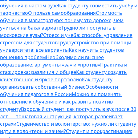
обучения в частом вузе
Как студенту совместить учебу и
творчество
О пользе самообразования
Стоимость
обучения в магистратуре: почему это дороже, чем
учиться на бакалавриате
Трудно ли поступать в
московские вузы?
Стресс и учеба: способы управления
стрессом для студентов
Трудоустройство при помощи
университета: все варианты
Как научить студентов
решению проблем
Необходимо ли высшее
образование: аргументы «за» и «против»
Практика и
стажировка: различия и общее
Как студенту создать
качественное и яркое портфолио
Как студенту
организовать собственный бизнес
Особенности
обучения педагогов в России
Можно ли поменять
отношение к обучению и как развить позитив
студенту
Взрослый студент: как поступить в вуз после 30
лет — пошаговая инструкция, которая развеивает
страхи
Студенчество и волонтерство: нужно ли cтуденту
идти в волонтеры и зачем?
Студент и прокрастинация: