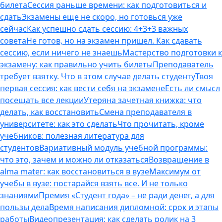
билета
Сессия раньше времени: как подготовиться и
сдать
Экзамены еще не скоро, но готовься уже
сейчас
Как успешно сдать сессию: 4+3+3 важных
совета
Не готов, но на экзамен пришел. Как сдавать
сессию, если ничего не знаешь
Мастерство подготовки к
экзамену: как правильно учить билеты
Преподаватель
требует взятку. Что в этом случае делать студенту
Твоя
первая сессия: как вести себя на экзамене
Есть ли смысл
посещать все лекции
Утеряна зачетная книжка: что
делать, как восстановить
Смена преподавателя в
университете: как это сделать
Что прочитать, кроме
учебников: полезная литература для
студентов
Вариативный модуль учебной программы:
что это, зачем и можно ли отказаться
Возвращение в
alma mater: как восстановиться в вузе
Максимум от
учебы в вузе: постарайся взять все. И не только
знаниями
Премия «Студент года» – не ради денег, а для
пользы дела
Время написания дипломной: срок и этапы
работы
Видеопрезентация: как сделать ролик на 3