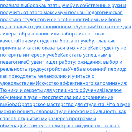
правила выбора
Как взять учебу в собственные руки и
получить от этого максимум пользы
Педагогическая
практика студентов и ее особенности
Семь мифов и
одна правда о дистанционном обучении
Что важнее для
лидера: образование или набор личностных
качеств
Почему студенты бросают учебу: главные
причины и как не оказаться в их числе
Как студенту не
потерять интерес к учебе
Как стать успешным в
педагогике
Студент ищет работу: ожидания, выбор и
реальность трудоустройства
Учеба в осенний период:
как преодолеть меланхолию и учиться с
удовольствием
Искусство эффективного запоминания:
Техники и секреты для успешного обучения
Целевое
обучение в вузе – перспектива или ограничение
выбора
Ораторское мастерство для студента. Что в вузе
можно решить словом
Студенческая мобильность как
способ открытия мира через программы
обмена
Действительно ли красный диплом – ключ к