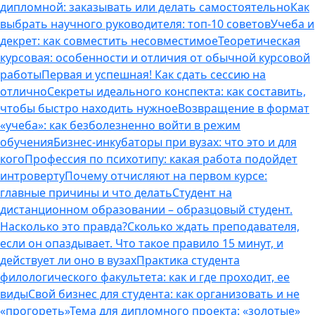
дипломной: заказывать или делать самостоятельно
Как
выбрать научного руководителя: топ-10 советов
Учеба и
декрет: как совместить несовместимое
Теоретическая
курсовая: особенности и отличия от обычной курсовой
работы
Первая и успешная! Как сдать сессию на
отлично
Секреты идеального конспекта: как составить,
чтобы быстро находить нужное
Возвращение в формат
«учеба»: как безболезненно войти в режим
обучения
Бизнес-инкубаторы при вузах: что это и для
кого
Профессия по психотипу: какая работа подойдет
интроверту
Почему отчисляют на первом курсе:
главные причины и что делать
Студент на
дистанционном образовании – образцовый студент.
Насколько это правда?
Сколько ждать преподавателя,
если он опаздывает. Что такое правило 15 минут, и
действует ли оно в вузах
Практика студента
филологического факультета: как и где проходит, ее
виды
Свой бизнес для студента: как организовать и не
«прогореть»
Тема для дипломного проекта: «золотые»