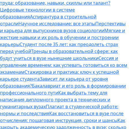
труда: образование, навыки, скиллы или талант?
Цифровые технологии в системе
образования
Аспирантура в строительной
отрасли
Научное исследование: все этапы
Перспективы
и карьера для выпускников вузов социологии
Мягкие и
жесткие навыки и их роль в обучении и построении
карьеры
Студент после 35 лет: как преодолеть страх
перед учебой
Тренды в образовательной сфере: как
будут учиться в вузе нынешние школьники
Сессия и
управление временем: как успевать готовиться ко всем
экзаменам
Стажировка и практика: ключ к успешной
карьере студента
Зависит ли карьера от уровня
образования?
Бакалавриат и его роль в формировании
профессионального пути
Как выбрать тему для
написания дипломного проекта в технических и
гуманитарных вузах
Плагиат в студенческой работе:
нормы и последствия
Как восстановиться в вузе после
отчисления: пошаговая инструкция, сроки и шансы
Как
закрыть академическую задолженность в вузе: сколько