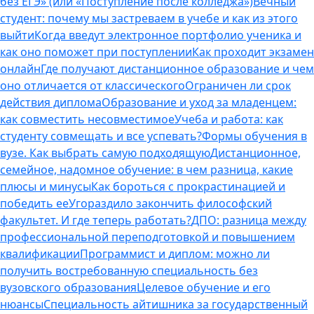
без ЕГЭ» (или «Поступление после колледжа»)
Вечный
студент: почему мы застреваем в учебе и как из этого
выйти
Когда введут электронное портфолио ученика и
как оно поможет при поступлении
Как проходит экзамен
онлайн
Где получают дистанционное образование и чем
оно отличается от классического
Ограничен ли срок
действия диплома
Образование и уход за младенцем:
как совместить несовместимое
Учеба и работа: как
студенту совмещать и все успевать?
Формы обучения в
вузе. Как выбрать самую подходящую
Дистанционное,
семейное, надомное обучение: в чем разница, какие
плюсы и минусы
Как бороться с прокрастинацией и
победить ее
Угораздило закончить философский
факультет. И где теперь работать?
ДПО: разница между
профессиональной переподготовкой и повышением
квалификации
Программист и диплом: можно ли
получить востребованную специальность без
вузовского образования
Целевое обучение и его
нюансы
Специальность айтишника за государственный