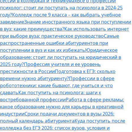
сессии в колледжах и техникумах
Все о профессии
психолог: стоит ли поступать на психолога в 2024-25
году?
Колледж после 9 класса – как выбрать учебное
заведение
Знание иностранного языка при поступлении
в вуз: какие преимущества?
Как использовать интернет
при выборе вуза: практическое руководство
Самые
распространенные ошибки абитуриентов при
поступлении в вуз и как их избежать
Юридическое
образование: стоит ли поступать на юридический в
2025 году?
Профессия учителя и ее уровень
престижности в России
Подготовка к ЕГЭ: сколько
времени нужно абитуриенту?
Профессии в сфере
робототехники: какие бывают, где учиться и что
сдавать
Как поступить на психолога: шаги к
востребованной профессии
Работа в сфере рекламы:
какое образование нужно для карьеры в креативной
индустрии
Сроки подачи документов в вузы 2026:
полный календарь абитуриента
Куда поступить после
колледжа без ЕГЭ 2026: список вузов, условия и