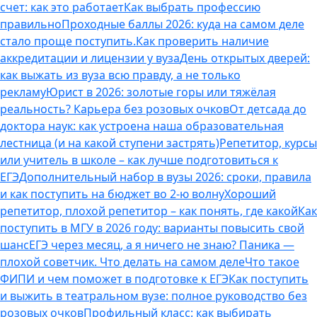
счет: как это работает
Как выбрать профессию
правильно
Проходные баллы 2026: куда на самом деле
стало проще поступить.
Как проверить наличие
аккредитации и лицензии у вуза
День открытых дверей:
как выжать из вуза всю правду, а не только
рекламу
Юрист в 2026: золотые горы или тяжёлая
реальность? Карьера без розовых очков
От детсада до
доктора наук: как устроена наша образовательная
лестница (и на какой ступени застрять)
Репетитор, курсы
или учитель в школе – как лучше подготовиться к
ЕГЭ
Дополнительный набор в вузы 2026: сроки, правила
и как поступить на бюджет во 2‑ю волну
Хороший
репетитор, плохой репетитор – как понять, где какой
Как
поступить в МГУ в 2026 году: варианты повысить свой
шанс
ЕГЭ через месяц, а я ничего не знаю? Паника —
плохой советчик. Что делать на самом деле
Что такое
ФИПИ и чем поможет в подготовке к ЕГЭ
Как поступить
и выжить в театральном вузе: полное руководство без
розовых очков
Профильный класс: как выбирать