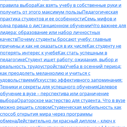
правила выбора
Как взять учебу в собственные руки и
получить от этого максимум пользы
Педагогическая
практика студентов и ее особенности
Семь мифов и
одна правда о дистанционном обучении
Что важнее для
лидера: образование или набор личностных
качеств
Почему студенты бросают учебу: главные
причины и как не оказаться в их числе
Как студенту не
потерять интерес к учебе
Как стать успешным в
педагогике
Студент ищет работу: ожидания, выбор и
реальность трудоустройства
Учеба в осенний период:
как преодолеть меланхолию и учиться с
удовольствием
Искусство эффективного запоминания:
Техники и секреты для успешного обучения
Целевое
обучение в вузе – перспектива или ограничение
выбора
Ораторское мастерство для студента. Что в вузе
можно решить словом
Студенческая мобильность как
способ открытия мира через программы
обмена
Действительно ли красный диплом – ключ к