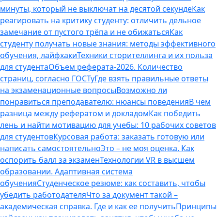
минуты, который не выключат на десятой секунде
Как
реагировать на критику студенту: отличить дельное
замечание от пустого трёпа и не обижаться
Как
студенту получать новые знания: методы эффективного
обучения, лайфхаки
Техники сторителлинга и их польза
для студента
Объем реферата-2026. Количество
страниц, согласно ГОСТу
Где взять правильные ответы
на экзаменационные вопросы
Возможно ли
понравиться преподавателю: нюансы поведения
В чем
разница между рефератом и докладом
Как победить
лень и найти мотивацию для учебы: 10 рабочих советов
для студентов
Курсовая работа: заказать готовую или
написать самостоятельно
Это – не моя оценка. Как
оспорить балл за экзамен
Технологии VR в высшем
образовании. Адаптивная система
обучения
Студенческое резюме: как составить, чтобы
убедить работодателя
Что за документ такой –
академическая справка. Где и как ее получить
Принципы