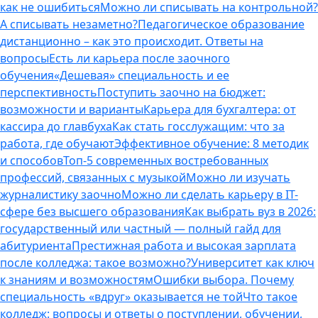
как не ошибиться
Можно ли списывать на контрольной?
А списывать незаметно?
Педагогическое образование
дистанционно – как это происходит. Ответы на
вопросы
Есть ли карьера после заочного
обучения
«Дешевая» специальность и ее
перспективность
Поступить заочно на бюджет:
возможности и варианты
Карьера для бухгалтера: от
кассира до главбуха
Как стать госслужащим: что за
работа, где обучают
Эффективное обучение: 8 методик
и способов
Топ-5 современных востребованных
профессий, связанных с музыкой
Можно ли изучать
журналистику заочно
Можно ли сделать карьеру в IT-
сфере без высшего образования
Как выбрать вуз в 2026:
государственный или частный — полный гайд для
абитуриента
Престижная работа и высокая зарплата
после колледжа: такое возможно?
Университет как ключ
к знаниям и возможностям
Ошибки выбора. Почему
специальность «вдруг» оказывается не той
Что такое
колледж: вопросы и ответы о поступлении, обучении,