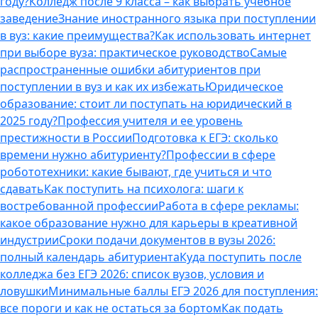
году?
Колледж после 9 класса – как выбрать учебное
заведение
Знание иностранного языка при поступлении
в вуз: какие преимущества?
Как использовать интернет
при выборе вуза: практическое руководство
Самые
распространенные ошибки абитуриентов при
поступлении в вуз и как их избежать
Юридическое
образование: стоит ли поступать на юридический в
2025 году?
Профессия учителя и ее уровень
престижности в России
Подготовка к ЕГЭ: сколько
времени нужно абитуриенту?
Профессии в сфере
робототехники: какие бывают, где учиться и что
сдавать
Как поступить на психолога: шаги к
востребованной профессии
Работа в сфере рекламы:
какое образование нужно для карьеры в креативной
индустрии
Сроки подачи документов в вузы 2026:
полный календарь абитуриента
Куда поступить после
колледжа без ЕГЭ 2026: список вузов, условия и
ловушки
Минимальные баллы ЕГЭ 2026 для поступления:
все пороги и как не остаться за бортом
Как подать