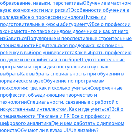
образование, навыки, перспективы
Обучение в частном
вузе: возможности или риски?
Особенности обучения в
колледже
Все о профессии кинолога
Нужны ли
подготовительные курсы абитуриенту?
Все о профессии
экономиста
Что такое синдром двоечника и как от него
избавиться
Популярные и перспективные строительные
специальности
Родительская поддержка: как помочь
ребенку в выборе университета
Как выбрать профессию
по душе и не ошибиться в выборе
Подготовительные
программы и курсы для поступления в вуз: как
выбрать
Как выбрать специальность при обучении в
юридическом вузе
Обучение по программам
психологии: где, как и сколько учиться
Современные
профессии, объединяющие творчество и
технологии
Специальности, связанные с работой с
искусственным интеллектом. Как и где учиться?
Всё о
специальности "Реклама и PR"
Все о профессии
цифрового аналитика
Где и кем работать с дипломом
юриста
Обучают ли в вузах UI/UX дизайну?