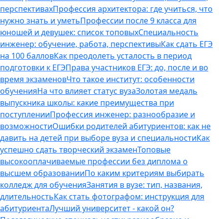
перспективах
Профессия архитектора: где учиться, что
нужно знать и уметь
Профессии после 9 класса для
юношей и девушек: список топовых
Специальность
инженер: обучение, работа, перспективы
Как сдать ЕГЭ
на 100 баллов
Как преодолеть усталость в период
подготовки к ЕГЭ
Права участников ЕГЭ: до, после и во
время экзаменов
Что такое институт: особенности
обучения
На что влияет статус вуза
Золотая медаль
выпускника школы: какие преимущества при
поступлении
Профессия инженер: разнообразие и
возможности
Ошибки родителей абитуриентов: как не
давить на детей при выборе вуза и специальности
Как
успешно сдать творческий экзамен
Топовые
высокооплачиваемые профессии без диплома о
высшем образовании
По каким критериям выбирать
колледж для обучения
Занятия в вузе: тип, названия,
длительность
Как стать фотографом: инструкция для
абитуриента
Лучший университет - какой он?