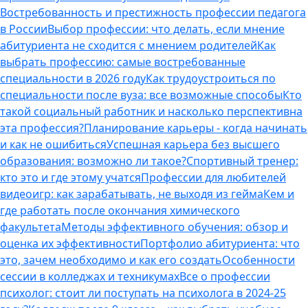
Востребованность и престижность профессии педагога
в России
Выбор профессии: что делать, если мнение
абитуриента не сходится с мнением родителей
Как
выбрать профессию: самые востребованные
специальности в 2026 году
Как трудоустроиться по
специальности после вуза: все возможные способы
Кто
такой социальный работник и насколько перспективна
эта профессия?
Планирование карьеры - когда начинать
и как не ошибиться
Успешная карьера без высшего
образования: возможно ли такое?
Спортивный тренер:
кто это и где этому учатся
Профессии для любителей
видеоигр: как зарабатывать, не выходя из гейма
Кем и
где работать после окончания химического
факультета
Методы эффективного обучения: обзор и
оценка их эффективности
Портфолио абитуриента: что
это, зачем необходимо и как его создать
Особенности
сессии в колледжах и техникумах
Все о профессии
психолог: стоит ли поступать на психолога в 2024-25