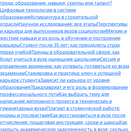
труда: образование, навыки, скиллы или талант?
Цифровые технологии в системе
образования
Аспирантура в строительной
отрасли
Научное исследование: все этапы
Перспективы
и карьера для выпускников вузов социологии
Мягкие и
жесткие навыки и их роль в обучении и построении
карьеры
Студент после 35 лет: как преодолеть страх
перед учебой
Тренды в образовательной сфере: как
будут учиться в вузе нынешние школьники
Сессия и
управление временем: как успевать готовиться ко всем
экзаменам
Стажировка и практика: ключ к успешной
карьере студента
Зависит ли карьера от уровня
образования?
Бакалавриат и его роль в формировании
профессионального пути
Как выбрать тему для
написания дипломного проекта в технических и
гуманитарных вузах
Плагиат в студенческой работе:
нормы и последствия
Как восстановиться в вузе после
отчисления: пошаговая инструкция, сроки и шансы
Как
закрыть академическую задолженность в вузе: сколько