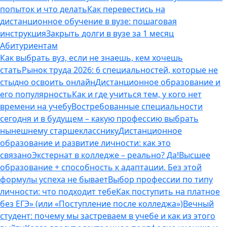
попыток и что делать
Как перевестись на
дистанционное обучение в вузе: пошаговая
инструкция
Закрыть долги в вузе за 1 месяц
Абитуриентам
Как выбрать вуз, если не знаешь, кем хочешь
стать
Рынок труда 2026: 6 специальностей, которые не
стыдно освоить онлайн
Дистанционное образование и
его популярность
Как и где учиться тем, у кого нет
времени на учебу
Востребованные специальности
сегодня и в будущем – какую профессию выбрать
нынешнему старшекласснику
Дистанционное
образование и развитие личности: как это
связано
Экстернат в колледже – реально? Да!
Высшее
образование + способность к адаптации. Без этой
формулы успеха не бывает
Выбор профессии по типу
личности: что подходит тебе
Как поступить на платное
без ЕГЭ» (или «Поступление после колледжа»)
Вечный
студент: почему мы застреваем в учебе и как из этого