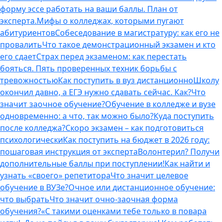
форму эссе работать на ваши баллы. План от
эксперта.
Мифы о колледжах, которыми пугают
абитуриентов
Собеседование в магистратуру: как его не
провалить
Что такое демонстрационный экзамен и кто
его сдает
Страх перед экзаменом: как перестать
бояться. Пять проверенных техник борьбы с
тревожностью
Как поступить в вуз дистанционно
Школу
окончил давно, а ЕГЭ нужно сдавать сейчас. Как?
Что
значит заочное обучение?
Обучение в колледже и вузе
одновременно: а что, так можно было?
Куда поступить
после колледжа?
Скоро экзамен – как подготовиться
психологически
Как поступить на бюджет в 2026 году:
пошаговая инструкция от эксперта
Волонтерил? Получи
дополнительные баллы при поступлении!
Как найти и
узнать «своего» репетитора
Что значит целевое
обучение в ВУЗе?
Очное или дистанционное обучение:
что выбрать
Что значит очно-заочная форма
обучения?
«С такими оценками тебе только в повара