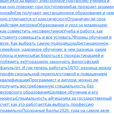
выйти
Когда введут электронное портфолио ученика и
как оно поможет при поступлении
Как проходит экзамен
онлайн
Где получают дистанционное образование и чем
оно отличается от классического
Ограничен ли срок
действия диплома
Образование и уход за младенцем:
как совместить несовместимое
Учеба и работа: как
студенту совмещать и все успевать?
Формы обучения в
вузе. Как выбрать самую подходящую
Дистанционное,
семейное, надомное обучение: в чем разница, какие
плюсы и минусы
Как бороться с прокрастинацией и
победить ее
Угораздило закончить философский
факультет. И где теперь работать?
ДПО: разница между
профессиональной переподготовкой и повышением
квалификации
Программист и диплом: можно ли
получить востребованную специальность без
вузовского образования
Целевое обучение и его
нюансы
Специальность айтишника за государственный
счет: как это работает
Как выбрать профессию
правильно
Проходные баллы 2026: куда на самом деле