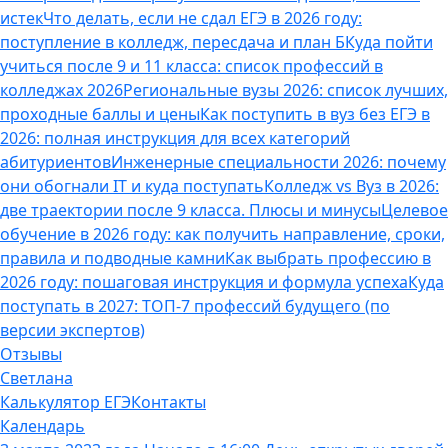
истек
Что делать, если не сдал ЕГЭ в 2026 году:
поступление в колледж, пересдача и план Б
Куда пойти
учиться после 9 и 11 класса: список профессий в
колледжах 2026
Региональные вузы 2026: список лучших,
проходные баллы и цены
Как поступить в вуз без ЕГЭ в
2026: полная инструкция для всех категорий
абитуриентов
Инженерные специальности 2026: почему
они обогнали IT и куда поступать
Колледж vs Вуз в 2026:
две траектории после 9 класса. Плюсы и минусы
Целевое
обучение в 2026 году: как получить направление, сроки,
правила и подводные камни
Как выбрать профессию в
2026 году: пошаговая инструкция и формула успеха
Куда
поступать в 2027: ТОП-7 профессий будущего (по
версии экспертов)
Отзывы
Светлана
Калькулятор ЕГЭ
Контакты
Календарь