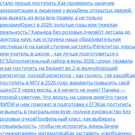
стало проще поступить.
Как проверить наличие
аккредитации и лицензии у вуза
День открытых дверей:
как выжать из вуза всю правду, а не только
рекламу
Юрист в 2026: золотые горы или тяжёлая
реальность? Карьера без розовых очков
От детсада до
доктора наук: как устроена наша образовательная
лестница (и на какой ступени застрять)
Репетитор, курсы
или учитель в школе – как лучше подготовиться к
ЕГЭ
Дополнительный набор в вузы 2026: сроки, правила
и как поступить на бюджет во 2‑ю волну
Хороший
репетитор, плохой репетитор – как понять, где какой
Как
поступить в МГУ в 2026 году: варианты повысить свой
шанс
ЕГЭ через месяц, а я ничего не знаю? Паника —
плохой советчик. Что делать на самом деле
Что такое
ФИПИ и чем поможет в подготовке к ЕГЭ
Как поступить
и выжить в театральном вузе: полное руководство без
розовых очков
Профильный класс: как выбирать
специальность, чтобы не испортить жизнь
Зачем
«гуманитарию» математика
Как заставить «свободную»