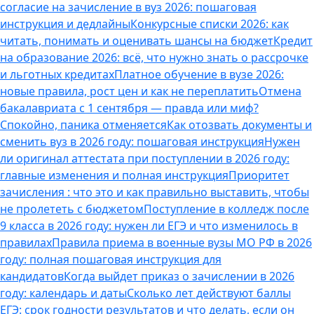
согласие на зачисление в вуз 2026: пошаговая
инструкция и дедлайны
Конкурсные списки 2026: как
читать, понимать и оценивать шансы на бюджет
Кредит
на образование 2026: всё, что нужно знать о рассрочке
и льготных кредитах
Платное обучение в вузе 2026:
новые правила, рост цен и как не переплатить
Отмена
бакалавриата с 1 сентября — правда или миф?
Спокойно, паника отменяется
Как отозвать документы и
сменить вуз в 2026 году: пошаговая инструкция
Нужен
ли оригинал аттестата при поступлении в 2026 году:
главные изменения и полная инструкция
Приоритет
зачисления : что это и как правильно выставить, чтобы
не пролететь с бюджетом
Поступление в колледж после
9 класса в 2026 году: нужен ли ЕГЭ и что изменилось в
правилах
Правила приема в военные вузы МО РФ в 2026
году: полная пошаговая инструкция для
кандидатов
Когда выйдет приказ о зачислении в 2026
году: календарь и даты
Сколько лет действуют баллы
ЕГЭ: срок годности результатов и что делать, если он