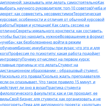
дипломной: заказывать или делать самостоятельно
Как
выбрать научного руководителя: топ-10 советов
Учеба и
декрет: как совместить несовместимое
Теоретическая
курсовая: особенности и отличия от обычной курсовой
работы
Первая и успешная! Как сдать сессию на
отлично
Секреты идеального конспекта: как составить,
чтобы быстро находить нужное
Возвращение в формат
«учеба»: как безболезненно войти в режим
обучения
Бизнес-инкубаторы при вузах: что это и для
кого
Профессия по психотипу: какая работа подойдет
интроверту
Почему отчисляют на первом курсе:
главные причины и что делать
Студент на
дистанционном образовании – образцовый студент.
Насколько это правда?
Сколько ждать преподавателя,
если он опаздывает. Что такое правило 15 минут, и
действует ли оно в вузах
Практика студента
филологического факультета: как и где проходит, ее
виды
Свой бизнес для студента: как организовать и не
«прогореть»
Тема для дипломного проекта: «золотые»