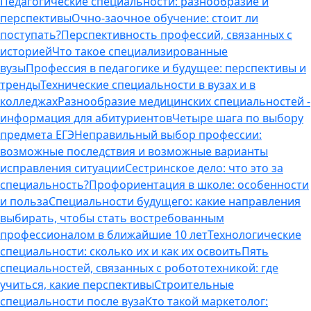
Педагогические специальности: разнообразие и
перспективы
Очно-заочное обучение: стоит ли
поступать?
Перспективность профессий, связанных с
историей
Что такое специализированные
вузы
Профессия в педагогике и будущее: перспективы и
тренды
Технические специальности в вузах и в
колледжах
Разнообразие медицинских специальностей -
информация для абитуриентов
Четыре шага по выбору
предмета ЕГЭ
Неправильный выбор профессии:
возможные последствия и возможные варианты
исправления ситуации
Сестринское дело: что это за
специальность?
Профориентация в школе: особенности
и польза
Специальности будущего: какие направления
выбирать, чтобы стать востребованным
профессионалом в ближайшие 10 лет
Технологические
специальности: сколько их и как их освоить
Пять
специальностей, связанных с робототехникой: где
учиться, какие перспективы
Строительные
специальности после вуза
Кто такой маркетолог: