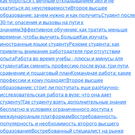
как бороться с вечным откладыванием дел и не
скатиться до неуспеваемости
Второе высшее
образование: зачем нужно и как получить
Студент после
30-ти: опасения и вызовы на пути к
знаниям
Эффективное обучение: как тратить меньше
времени, чтобы выучить больше
Как изучать
иностранные языки студенту
Резюме студента: как
привлечь внимание работодателя при отсутствии
опыта
Работа во время учебы - плюсы и минусы для
студента
Как сменить профессию после вуза: три пути,
сравнение и пошаговый план
Командная работа: какие
профессии и кому подходят
Второе высшее
образование: стоит ли поступать еще раз
Научно-
исследовательская работа в вузе: что она дает
студенту?
Где студенту взять дополнительные знания
бесплатно в условиях ограниченного доступа к
международным платформам
Востребованность,
популярность и необходимость второго высшего
образования
Востребованный специалист на рынке