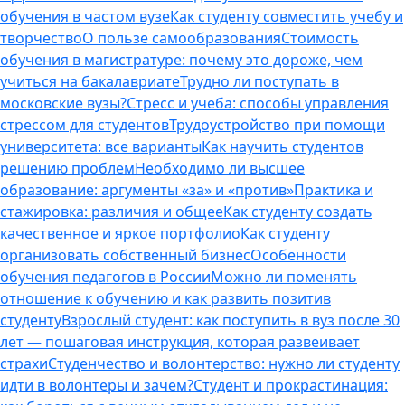
обучения в частом вузе
Как студенту совместить учебу и
творчество
О пользе самообразования
Стоимость
обучения в магистратуре: почему это дороже, чем
учиться на бакалавриате
Трудно ли поступать в
московские вузы?
Стресс и учеба: способы управления
стрессом для студентов
Трудоустройство при помощи
университета: все варианты
Как научить студентов
решению проблем
Необходимо ли высшее
образование: аргументы «за» и «против»
Практика и
стажировка: различия и общее
Как студенту создать
качественное и яркое портфолио
Как студенту
организовать собственный бизнес
Особенности
обучения педагогов в России
Можно ли поменять
отношение к обучению и как развить позитив
студенту
Взрослый студент: как поступить в вуз после 30
лет — пошаговая инструкция, которая развеивает
страхи
Студенчество и волонтерство: нужно ли cтуденту
идти в волонтеры и зачем?
Студент и прокрастинация: