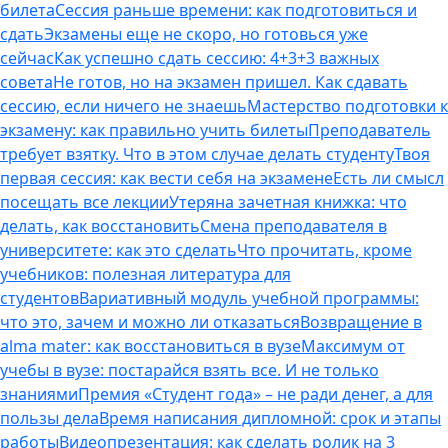
билета
Сессия раньше времени: как подготовиться и
сдать
Экзамены еще не скоро, но готовься уже
сейчас
Как успешно сдать сессию: 4+3+3 важных
совета
Не готов, но на экзамен пришел. Как сдавать
сессию, если ничего не знаешь
Мастерство подготовки к
экзамену: как правильно учить билеты
Преподаватель
требует взятку. Что в этом случае делать студенту
Твоя
первая сессия: как вести себя на экзамене
Есть ли смысл
посещать все лекции
Утеряна зачетная книжка: что
делать, как восстановить
Смена преподавателя в
университете: как это сделать
Что прочитать, кроме
учебников: полезная литература для
студентов
Вариативный модуль учебной программы:
что это, зачем и можно ли отказаться
Возвращение в
alma mater: как восстановиться в вузе
Максимум от
учебы в вузе: постарайся взять все. И не только
знаниями
Премия «Студент года» – не ради денег, а для
пользы дела
Время написания дипломной: срок и этапы
работы
Видеопрезентация: как сделать ролик на 3