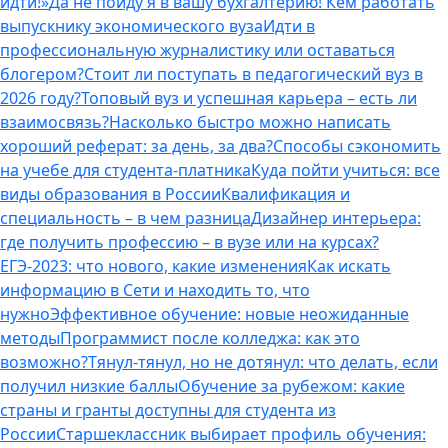
идти!»
Да не пойду я в вашу бухгалтерию! Кем работать
выпускнику экономического вуза
Идти в
профессиональную журналистику или оставаться
блогером?
Стоит ли поступать в педагогический вуз в
2026 году?
Топовый вуз и успешная карьера – есть ли
взаимосвязь?
Насколько быстро можно написать
хороший реферат: за день, за два?
Способы сэкономить
на учебе для студента-платника
Куда пойти учиться: все
виды образования в России
Квалификация и
специальность – в чем разница
Дизайнер интерьера:
где получить профессию – в вузе или на курсах?
ЕГЭ-2023: что нового, какие изменения
Как искать
информацию в Сети и находить то, что
нужно
Эффективное обучение: новые неожиданные
методы
Программист после колледжа: как это
возможно?
Тянул-тянул, но не дотянул: что делать, если
получил низкие баллы
Обучение за рубежом: какие
страны и гранты доступны для студента из
России
Старшеклассник выбирает профиль обучения: