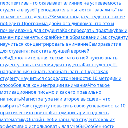
перспективы
Что оказывает влияние на успеваемость
студента в вузе
Преподаватель пытается "завалить" на
экзамене - что делать?
Зимняя хандра у студента: как ее
победить
Программа двойного диплома: что это и
почему важно для студента
Как пересдать практику
Как и
зачем применять скрайбинг в образовании
Как студенту
научиться концентрировать внимание
Саморазвитие
для студента: как стать лучшей версией
себя
Дополнительная сессия: что о ней нужно знать
студенту
Польза чтения для студента
Как студенту IT-
направления начать зарабатывать с 1 курса
Как
студенту научиться сосредоточенности: 10 методик и
способов для концентрации внимания
Что такое
мотивационное письмо и как его правильно
написать
Магистратура или второе высшее – что
выбрать?
Как студенту повысить свою успеваемость: 10
практических советов
Как гуманитарию одолеть
математику
Онлайн- вебинары для студента: как их
эффективно использовать для учебы
Особенности