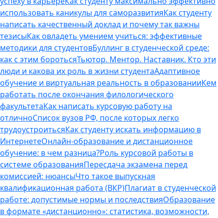
успеху в карьере
Как студенту максимально эффективно
использовать каникулы для саморазвития
Как студенту
написать качественный доклад и почему так важны
тезисы
Как овладеть умением учиться: эффективные
методики для студентов
Буллинг в студенческой среде:
как с этим бороться
Тьютор. Ментор. Наставник. Кто эти
люди и какова их роль в жизни студента
Адаптивное
обучение и виртуальная реальность в образовании
Кем
работать после окончания филологического
факультета
Как написать курсовую работу на
отлично
Список вузов РФ, после которых легко
трудоустроиться
Как студенту искать информацию в
Интернете
Онлайн-образование и дистанционное
обучение: в чем разница?
Роль курсовой работы в
системе образования
Пересдача экзамена перед
комиссией: нюансы
Что такое выпускная
квалификационная работа (ВКР)
Плагиат в студенческой
работе: допустимые нормы и последствия
Образование
в формате «дистанционно»: статистика, возможности,