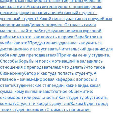
кайдзен: как планировать занятия, чтобы учеба не
мешала жить
Анализ литературного произведения:
рекомендации по написанию
Активный студент –
успешный студент? Какой смысл участия во внеучебных
мероприятиях
Диплом получен. Осталась самая
малость – найти работу
Научная новизна курсовой
работы: что это, как вписать в проект
Заработок на
учебе: как это?
Продуктивная удаленка: как учиться
дистанционно и все успевать
Читательский дневник: для
себя или для преподавателя?
Причины лени у студента.
Способы борьбы и поиск мотивации
Не заладились
отношения с преподавателем: что делать?
Что такое
бизнес-инкубатор и как туда попасть студенту. А
главное – зачем
«Цифровая кафедра»: вопросы и
ответы
Студенческие стипендии: какие виды, какая
сумма, кому выплачивают
Уютное общежитие:
оксюморон или реальность? Как студенту обустроить
комнату
Студент и кредит: дадут ли?
Каким будет город
твоих студенческих лет
Стоимость написания