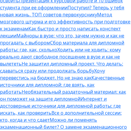
освоить
Презентация к курсовой работе и 10 ошибок
студента при ее оформлении
Поступил? Теперь у тебя
новая жизнь. ТОП советов первокурснику
Метод
мозгового штурма и его эффективность при подготовке
к экзаменам
Как быстро и просто написать конспект
лекции
Майноры в вузе: что это, зачем нужно и как не
прогадать с выбором
Сбор материала для дипломной
работы: где, как, сколько
Ходить или не ходить: кому
реально дают свободное посещение в вузе и как не
вылететь
Не защитил дипломный проект. Что делать:
сдаваться сразу или продолжать борьбу
Хочу
перевестись на бюджет. Но не знаю как
Качественные
источники для дипломной: где взять, как
работать
Необязательный раздаточный материал: как
он поможет на защите дипломной
Интернет и
достоверные источники для дипломной работы: где
искать, как проверить
Все о дополнительной сессии:
кто, когда и что сдает
Можно ли поменять
экзаменационный билет? О замене экзаменационного