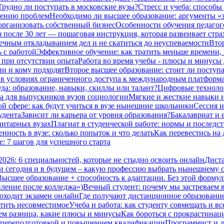
Трудно ли поступать в московские вузы?
Стресс и учеба: способы
шению проблем
Необходимо ли высшее образование: аргументы «з
организовать собственный бизнес
Особенности обучения педагог
з после 30 лет — пошаговая инструкция, которая развеивает стра
вечным откладыванием дел и не скатиться до неуспеваемости
Втор
ь с работой
Эффективное обучение: как тратить меньше времени,
 при отсутствии опыта
Работа во время учебы - плюсы и минусы 
ии и кому подходят
Второе высшее образование: стоит ли поступа
о в условиях ограниченного доступа к международным платформ
да: образование, навыки, скиллы или талант?
Цифровые технолог
а для выпускников вузов социологии
Мягкие и жесткие навыки и
ой сфере: как будут учиться в вузе нынешние школьники
Сессия и
удента
Зависит ли карьера от уровня образования?
Бакалавриат и 
нитарных вузах
Плагиат в студенческой работе: нормы и последс
нность в вузе: сколько попыток и что делать
Как перевестись на
е: 7 шагов для успешного старта
2026: 6 специальностей, которые не стыдно освоить онлайн
Диста
и сегодня и в будущем – какую профессию выбрать нынешнему 
Высшее образование + способность к адаптации. Без этой формул
пление после колледжа»)
Вечный студент: почему мы застреваем в
оходит экзамен онлайн
Где получают дистанционное образование 
стить несовместимое
Учеба и работа: как студенту совмещать и вс
чем разница, какие плюсы и минусы
Как бороться с прокрастинац
 переподготовкой и повышением квалификации
Программист и д