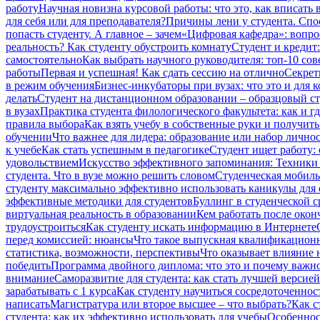
работу
Научная новизна курсовой работы: что это, как вписать 
для себя или для преподавателя?
Причины лени у студента. Сп
попасть студенту. А главное – зачем
«Цифровая кафедра»: вопро
реальность? Как студенту обустроить комнату
Студент и кредит:
самостоятельно
Как выбрать научного руководителя: топ-10 сов
работы
Первая и успешная! Как сдать сессию на отлично
Секрет
в режим обучения
Бизнес-инкубаторы при вузах: что это и для к
делать
Студент на дистанционном образовании – образцовый сту
в вузах
Практика студента филологического факультета: как и гд
правила выбора
Как взять учебу в собственные руки и получит
обучении
Что важнее для лидера: образование или набор лично
к учебе
Как стать успешным в педагогике
Студент ищет работу:
удовольствием
Искусство эффективного запоминания: Техники 
студента. Что в вузе можно решить словом
Студенческая мобиль
студенту максимально эффективно использовать каникулы для 
эффективные методики для студентов
Буллинг в студенческой ср
виртуальная реальность в образовании
Кем работать после окон
трудоустроиться
Как студенту искать информацию в Интернете
перед комиссией: нюансы
Что такое выпускная квалификационн
статистика, возможности, перспективы
Что оказывает влияние н
победить
Программа двойного диплома: что это и почему важно
внимание
Саморазвитие для студента: как стать лучшей версией
зарабатывать с 1 курса
Как студенту научиться сосредоточеннос
написать
Магистратура или второе высшее – что выбрать?
Как с
студента: как их эффективно использовать для учебы
Особеннос