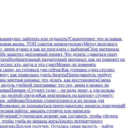
 каникулах: работать или отдыхать?
Скорочтение: что за навык,
 новая жизнь. ТОП советов первокурснику
Метод мозгового
о, зачем нужно и как не прогадать с выбором
Сбор материала
ь
Не защитил дипломный проект. Что делать: сдаваться сразу
тать
Необязательный раздаточный материал: как он поможет на
ссии: кто, когда и что сдает
Можно ли поменять
 скоро, но готовься уже сейчас
Как успешно сдать сессию:
мену: как правильно учить билеты
Преподаватель требует
на зачетная книжка: что делать, как восстановить
Смена
модуль учебной программы: что это, зачем и можно ли
ниями
Премия «Студент года» – не ради денег, а для пользы
 на десятой секунде
Как реагировать на критику студенту:
ия, лайфхаки
Техники сторителлинга и их польза для
Возможно ли понравиться преподавателю: нюансы поведения
В
рсовая работа: заказать готовую или написать
обучения
Студенческое резюме: как составить, чтобы убедить
, чтобы учеба не мешала жить
Анализ литературного
приятиях
Диплом получен. Осталась самая малость – найти