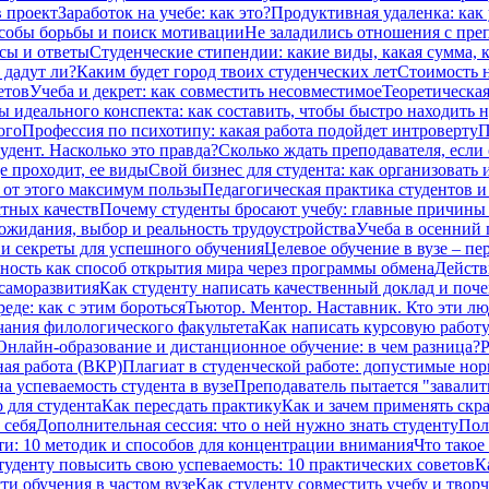
в проект
Заработок на учебе: как это?
Продуктивная удаленка: как 
особы борьбы и поиск мотивации
Не заладились отношения с преп
сы и ответы
Студенческие стипендии: какие виды, какая сумма,
 дадут ли?
Каким будет город твоих студенческих лет
Стоимость н
етов
Учеба и декрет: как совместить несовместимое
Теоретическая
ы идеального конспекта: как составить, чтобы быстро находить 
ого
Профессия по психотипу: какая работа подойдет интроверту
П
дент. Насколько это правда?
Сколько ждать преподавателя, если 
е проходит, ее виды
Свой бизнес для студента: как организовать 
ь от этого максимум пользы
Педагогическая практика студентов и
стных качеств
Почему студенты бросают учебу: главные причины и
 ожидания, выбор и реальность трудоустройства
Учеба в осенний 
и секреты для успешного обучения
Целевое обучение в вузе – п
ность как способ открытия мира через программы обмена
Действ
саморазвития
Как студенту написать качественный доклад и поч
еде: как с этим бороться
Тьютор. Ментор. Наставник. Кто эти лю
чания филологического факультета
Как написать курсовую работу
Онлайн-образование и дистанционное обучение: в чем разница?
Р
ая работа (ВКР)
Плагиат в студенческой работе: допустимые но
а успеваемость студента в вузе
Преподаватель пытается "завалить
 для студента
Как пересдать практику
Как и зачем применять скр
 себя
Дополнительная сессия: что о ней нужно знать студенту
Пол
ти: 10 методик и способов для концентрации внимания
Что такое
туденту повысить свою успеваемость: 10 практических советов
К
ти обучения в частом вузе
Как студенту совместить учебу и твор