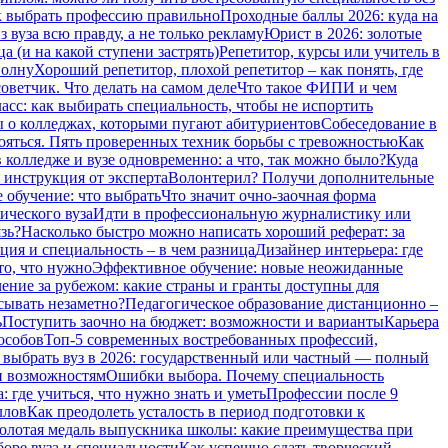
 выбрать профессию правильно
Проходные баллы 2026: куда на
 вуза всю правду, а не только рекламу
Юрист в 2026: золотые
а (и на какой ступени застрять)
Репетитор, курсы или учитель в
волну
Хороший репетитор, плохой репетитор – как понять, где
оветчик. Что делать на самом деле
Что такое ФИПИ и чем
сс: как выбирать специальность, чтобы не испортить
о колледжах, которыми пугают абитуриентов
Собеседование в
бояться. Пять проверенных техник борьбы с тревожностью
Как
 колледже и вузе одновременно: а что, так можно было?
Куда
 инструкция от эксперта
Волонтерил? Получи дополнительные
 обучение: что выбрать
Что значит очно-заочная форма
ического вуза
Идти в профессиональную журналистику или
зь?
Насколько быстро можно написать хороший реферат: за
ия и специальность – в чем разница
Дизайнер интерьера: где
то, что нужно
Эффективное обучение: новые неожиданные
ение за рубежом: какие страны и гранты доступны для
сывать незаметно?
Педагогическое образование дистанционно –
ь
Поступить заочно на бюджет: возможности и варианты
Карьера
особов
Топ-5 современных востребованных профессий,
 выбрать вуз в 2026: государственный или частный — полный
и возможностям
Ошибки выбора. Почему специальность
 где учиться, что нужно знать и уметь
Профессии после 9
ллов
Как преодолеть усталость в период подготовки к
олотая медаль выпускника школы: какие преимущества при
боре вуза и специальности
Как успешно сдать творческий