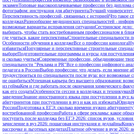
экзамен
Топовые высокооплачиваемые профессии без диплома 
фотографом: инструкция для абитуриента
Лучший университет 
Перспективность профессий, связанных с историей
Что такое 
колледжах
Разнообразие медицинских специальностей - информ
возможные варианты исправления ситуации
Сестринское дело: 
выбирать, чтобы стать востребованным профессионалом в бли
где учиться, какие перспективы
Строительные специальности по
Особенности обучения в колледже
Все о профессии кинолога
Ну
избавиться
Популярные и перспективные строительные специа
выборе
Подготовительные программы и курсы для поступления 
и сколько учиться
Современные профессии, объединяющие твор
специальности "Реклама и PR"
Все о профессии цифрового ана
педагога в России
Выбор профессии: что делать, если мнение а
трудоустроиться по специальности после вуза: все возможные 
не ошибиться
Успешная карьера без высшего образования: возм
из гейма
Кем и где работать после окончания химического факул
как его создать
Особенности сессии в колледжах и техникумах
В
заведение
Знание иностранного языка при поступлении в вуз: 
абитуриентов при поступлении в вуз и как их избежать
Юридиче
России
Подготовка к ЕГЭ: сколько времени нужно абитуриенту
востребованной профессии
Работа в сфере рекламы: какое обр
поступить после колледжа без ЕГЭ 2026: список вузов, услови
зачисление в вуз 2026: пошаговая инструкция и дедлайны
Конку
рассрочке и льготных кредитах
Платное обучение в вузе 2026: н