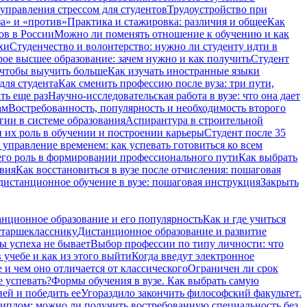
 управления стрессом для студентов
Трудоустройство при
а» и «против»
Практика и стажировка: различия и общее
Как
ов в России
Можно ли поменять отношение к обучению и как
хи
Студенчество и волонтерство: нужно ли cтуденту идти в
ое высшее образование: зачем нужно и как получить
Студент
 чтобы выучить больше
Как изучать иностранные языки
для студента
Как сменить профессию после вуза: три пути,
ть еще раз
Научно-исследовательская работа в вузе: что она дает
ам
Востребованность, популярность и необходимость второго
ии в системе образования
Аспирантура в строительной
 их роль в обучении и построении карьеры
Студент после 35
 управление временем: как успевать готовиться ко всем
его роль в формировании профессионального пути
Как выбрать
твия
Как восстановиться в вузе после отчисления: пошаговая
 дистанционное обучение в вузе: пошаговая инструкция
Закрыть
нционное образование и его популярность
Как и где учиться
старшекласснику
Дистанционное образование и развитие
ы успеха не бывает
Выбор профессии по типу личности: что
 учебе и как из этого выйти
Когда введут электронное
и чем оно отличается от классического
Ограничен ли срок
е успевать?
Формы обучения в вузе. Как выбрать самую
ией и победить ее
Угораздило закончить философский факультет.
иплом: можно ли получить востребованную специальность без