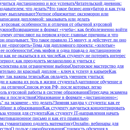
учиться дистанционно и все успевать
Читательский дневник:
одавателем: что делать?
Что такое бизнес-инкубатор и как туда
 кому выплачивают
Уютное общежитие: оксюморон или
аписания дипломной: заказывать или делать
 курсовая: особенности и отличия от обычной курсовой
нужное
Возвращение в формат «учеба»: как безболезненно войти
очему отчисляют на первом курсе: главные причины и что
он опаздывает. Что такое правило 15 минут, и действует ли оно
и не «прогореть»
Тема для дипломного проекта: «золотые»
 ее особенности
Семь мифов и одна правда о дистанционном
 как не оказаться в их числе
Как студенту не потерять интерес
период: как преодолеть меланхолию и учиться с
ерспектива или ограничение выбора
Ораторское мастерство для
ительно ли красный диплом – ключ к успеху в карьере
Как
ему так важны тезисы
Как овладеть умением учиться:
ди и какова их роль в жизни студента
Адаптивное обучение и
 на отлично
Список вузов РФ, после которых легко
оль курсовой работы в системе образования
Пересдача экзамена
рмы и последствия
Образование в формате «дистанционно»:
" на экзамене - что делать?
Зимняя хандра у студента: как ее
айбинг в образовании
Как студенту научиться концентрировать
ьза чтения для студента
Как студенту IT-направления начать
 мотивационное письмо и как его правильно
ак гуманитарию одолеть математику
Онлайн- вебинары для
чество
О пользе самообразования
Стоимость обучения в