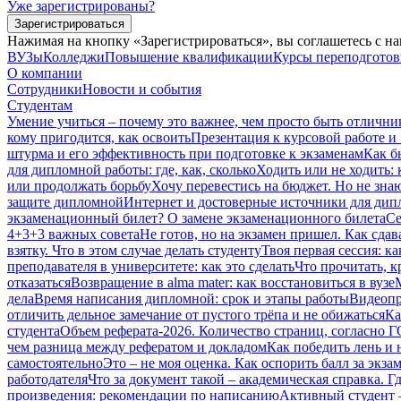
Уже зарегистрированы?
Зарегистрироваться
Нажимая на кнопку «Зарегистрироваться», вы соглашетесь с н
ВУЗы
Колледжи
Повышение квалификации
Курсы переподгото
О компании
Сотрудники
Новости и события
Студентам
Умение учиться – почему это важнее, чем просто быть отлични
кому пригодится, как освоить
Презентация к курсовой работе и
штурма и его эффективность при подготовке к экзаменам
Как б
для дипломной работы: где, как, сколько
Ходить или не ходить: 
или продолжать борьбу
Хочу перевестись на бюджет. Но не зна
защите дипломной
Интернет и достоверные источники для дипл
экзаменационный билет? О замене экзаменационного билета
Се
4+3+3 важных совета
Не готов, но на экзамен пришел. Как сдав
взятку. Что в этом случае делать студенту
Твоя первая сессия: ка
преподавателя в университете: как это сделать
Что прочитать, к
отказаться
Возвращение в alma mater: как восстановиться в вузе
дела
Время написания дипломной: срок и этапы работы
Видеопр
отличить дельное замечание от пустого трёпа и не обижаться
Ка
студента
Объем реферата-2026. Количество страниц, согласно 
чем разница между рефератом и докладом
Как победить лень и 
самостоятельно
Это – не моя оценка. Как оспорить балл за экза
работодателя
Что за документ такой – академическая справка. Гд
произведения: рекомендации по написанию
Активный студент 