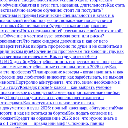
я обучения
Занятия в вузе: тип, названия, длительность
Как стать
пективы
Очно-заочное обучение: стоит ли поступать?
спективы и тренды
Технические специальности в вузах и в
равильный выбор профессии: возможные последствия и
 и польза
Специальности будущего: какие направления
их освоить
Пять специальностей, связанных с робототехникой:
вы
Обучение в частном вузе: возможности или риски?
 экономиста
Что такое синдром двоечника и как от него
ниверситета
Как выбрать профессию по душе и не ошибиться в
ридическом вузе
Обучение по программам психологии: где, как
сственным интеллектом. Как и где учиться?
Всё о
 UI/UX дизайну?
Востребованность и престижность профессии
сию: самые востребованные специальности в 2026 году
Как
а эта профессия?
Планирование карьеры - когда начинать и как
фессии для любителей видеоигр: как зарабатывать, не выходя
тивности
Портфолио абитуриента: что это, зачем необходимо и
4-25 году?
Колледж после 9 класса – как выбрать учебное
 практическое руководство
Самые распространенные ошибки
оду?
Профессия учителя и ее уровень престижности в
 что сдавать
Как поступить на психолога: шаги к
 документов в вузы 2026: полный календарь абитуриента
Куда
роги и как не остаться за бортом
Как подать согласие на
а бюджет
Кредит на образование 2026: всё, что нужно знать о
а с 1 сентября — правда или миф? Спокойно, паника