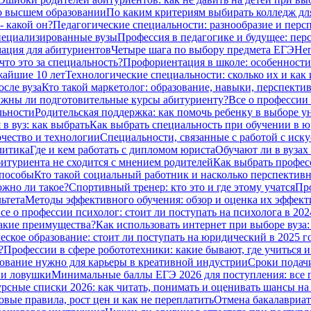
о высшем образовании
По каким критериям выбирать колледж дл
- какой он?
Педагогические специальности: разнообразие и перс
специализированные вузы
Профессия в педагогике и будущее: пер
ация для абитуриентов
Четыре шага по выбору предмета ЕГЭ
Неп
что это за специальность?
Профориентация в школе: особенности
жайшие 10 лет
Технологические специальности: сколько их и как 
сле вуза
Кто такой маркетолог: образование, навыки, перспекти
жны ли подготовительные курсы абитуриенту?
Все о профессии
льности
Родительская поддержка: как помочь ребенку в выборе у
в вуз: как выбрать
Как выбрать специальность при обучении в ю
чество и технологии
Специальности, связанные с работой с иску
литика
Где и кем работать с дипломом юриста
Обучают ли в вузах
битуриента не сходится с мнением родителей
Как выбрать профес
способы
Кто такой социальный работник и насколько перспективн
ожно ли такое?
Спортивный тренер: кто это и где этому учатся
Про
ьтета
Методы эффективного обучения: обзор и оценка их эффек
се о профессии психолог: стоит ли поступать на психолога в 202
какие преимущества?
Как использовать интернет при выборе вуза:
ское образование: стоит ли поступать на юридический в 2025 г
?
Профессии в сфере робототехники: какие бывают, где учиться и
азование нужно для карьеры в креативной индустрии
Сроки подачи
я и ловушки
Минимальные баллы ЕГЭ 2026 для поступления: все по
рсные списки 2026: как читать, понимать и оценивать шансы н
овые правила, рост цен и как не переплатить
Отмена бакалавриат