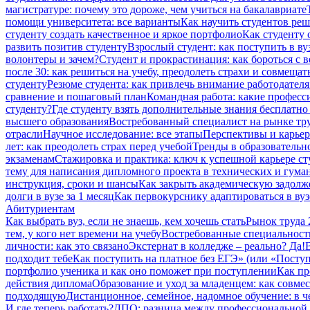
магистратуре: почему это дороже, чем учиться на бакалавриате
помощи университета: все варианты
Как научить студентов ре
студенту создать качественное и яркое портфолио
Как студенту 
развить позитив студенту
Взрослый студент: как поступить в ву
волонтеры и зачем?
Студент и прокрастинация: как бороться с 
после 30: как решиться на учебу, преодолеть страхи и совмещат
студенту
Резюме студента: как привлечь внимание работодателя
сравнение и пошаговый план
Командная работа: какие професс
студенту?
Где студенту взять дополнительные знания бесплатн
высшего образования
Востребованный специалист на рынке тру
отрасли
Научное исследование: все этапы
Перспективы и карьер
лет: как преодолеть страх перед учебой
Тренды в образовательн
экзаменам
Стажировка и практика: ключ к успешной карьере ст
тему для написания дипломного проекта в технических и гума
инструкция, сроки и шансы
Как закрыть академическую задолже
долги в вузе за 1 месяц
Как первокурснику адаптироваться в вуз
Абитуриентам
Как выбрать вуз, если не знаешь, кем хочешь стать
Рынок труда 
тем, у кого нет времени на учебу
Востребованные специальност
личности: как это связано
Экстернат в колледже – реально? Да!
подходит тебе
Как поступить на платное без ЕГЭ» (или «Посту
портфолио ученика и как оно поможет при поступлении
Как пр
действия диплома
Образование и уход за младенцем: как совме
подходящую
Дистанционное, семейное, надомное обучение: в 
И где теперь работать?
ДПО: разница между профессиональной