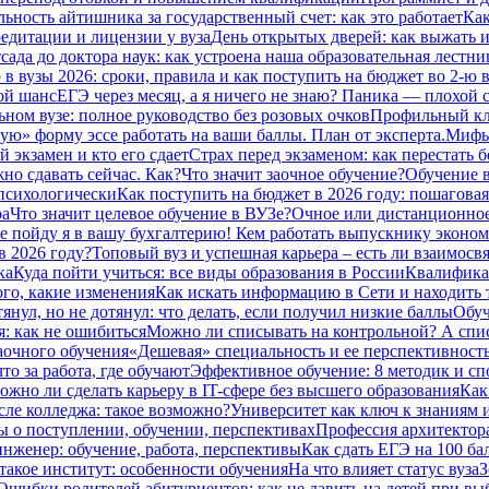
ьность айтишника за государственный счет: как это работает
Как
едитации и лицензии у вуза
День открытых дверей: как выжать из
сада до доктора наук: как устроена наша образовательная лестниц
в вузы 2026: сроки, правила и как поступить на бюджет во 2‑ю 
ой шанс
ЕГЭ через месяц, а я ничего не знаю? Паника — плохой с
ьном вузе: полное руководство без розовых очков
Профильный кла
ую» форму эссе работать на ваши баллы. План от эксперта.
Мифы 
 экзамен и кто его сдает
Страх перед экзаменом: как перестать 
но сдавать сейчас. Как?
Что значит заочное обучение?
Обучение в
 психологически
Как поступить на бюджет в 2026 году: пошаговая
ра
Что значит целевое обучение в ВУЗе?
Очное или дистанционное
е пойду я в вашу бухгалтерию! Кем работать выпускнику эконом
в 2026 году?
Топовый вуз и успешная карьера – есть ли взаимосвя
ка
Куда пойти учиться: все виды образования в России
Квалификац
ого, какие изменения
Как искать информацию в Сети и находить 
тянул, но не дотянул: что делать, если получил низкие баллы
Обуч
: как не ошибиться
Можно ли списывать на контрольной? А спи
заочного обучения
«Дешевая» специальность и ее перспективност
то за работа, где обучают
Эффективное обучение: 8 методик и сп
ожно ли сделать карьеру в IT-сфере без высшего образования
Как
сле колледжа: такое возможно?
Университет как ключ к знаниям 
ты о поступлении, обучении, перспективах
Профессия архитектора:
нженер: обучение, работа, перспективы
Как сдать ЕГЭ на 100 ба
такое институт: особенности обучения
На что влияет статус вуза
З
Ошибки родителей абитуриентов: как не давить на детей при вы