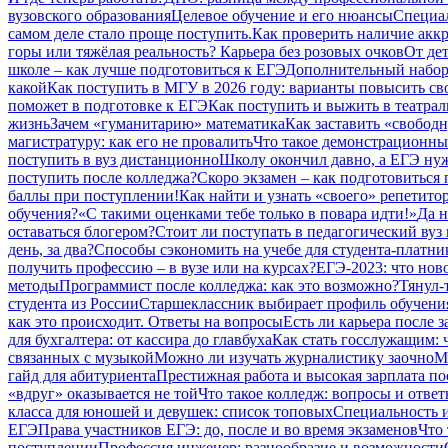
вузовского образования
Целевое обучение и его нюансы
Специал
самом деле стало проще поступить.
Как проверить наличие аккр
горы или тяжёлая реальность? Карьера без розовых очков
От дет
школе – как лучше подготовиться к ЕГЭ
Дополнительный набор 
какой
Как поступить в МГУ в 2026 году: варианты повысить св
поможет в подготовке к ЕГЭ
Как поступить и выжить в театрал
жизнь
Зачем «гуманитарию» математика
Как заставить «свободн
магистратуру: как его не провалить
Что такое демонстрационный
поступить в вуз дистанционно
Школу окончил давно, а ЕГЭ нуж
поступить после колледжа?
Скоро экзамен – как подготовиться
баллы при поступлении!
Как найти и узнать «своего» репетито
обучения?
«С такими оценками тебе только в повара идти!»
Да н
оставаться блогером?
Стоит ли поступать в педагогический вуз 
день, за два?
Способы сэкономить на учебе для студента-платни
получить профессию – в вузе или на курсах?
ЕГЭ-2023: что нов
методы
Программист после колледжа: как это возможно?
Тянул-
студента из России
Старшеклассник выбирает профиль обучения
как это происходит. Ответы на вопросы
Есть ли карьера после 
для бухгалтера: от кассира до главбуха
Как стать госслужащим: ч
связанных с музыкой
Можно ли изучать журналистику заочно
М
гайд для абитуриента
Престижная работа и высокая зарплата по
«вдруг» оказывается не той
Что такое колледж: вопросы и отве
класса для юношей и девушек: список топовых
Специальность и
ЕГЭ
Права участников ЕГЭ: до, после и во время экзаменов
Что 
поступлении
Профессия инженер: разнообразие и возможности