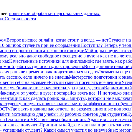
ашей
политикой обработки персональных данных.
вки
Специальности
ком
Второе высшее онлайн: когда стоит, а когда — нет
Студент на
 10 ошибок студента при ее оформлении
Поступил? Теперь у тебя
ыстро и просто написать конспект лекции
Майноры в вузе: что эт
кому реально дают свободное посещение в вузе и как не вылетет
ю как
Качественные источники для дипломной: где взять, как рабо
омной работы: где искать, как проверить
Все о дополнительной се
ссия раньше времени: как подготовиться и сдать
Экзамены еще не
ать сессию, если ничего не знаешь
Мастерство подготовки к экза
к вести себя на экзамене
Есть ли смысл посещать все лекции
Утеря
роме учебников: полезная литература для студентов
Вариативный 
Максимум от учебы в вузе: постарайся взять все. И не только зна
езентация: как сделать ролик на 3 минуты, который не выключат
к студенту получать новые знания: методы эффективного обучен
ГОСТу
Где взять правильные ответы на экзаменационные вопросы
найти мотивацию для учебы: 10 рабочих советов для студентов
Ку
мен
Технологии VR в высшем образовании. Адаптивная система 
е и как ее получить
Принципы кайдзен: как планировать занятия
– успешный студент? Какой смысл участия во внеучебных меро