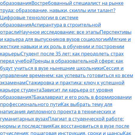
образования
Востребованный специалист на рынке
труда: образование, навыки, скиллы или талант?
Цифровые технологии в системе
образования
Аспирантура в строительной
отрасли
Научное исследование: все этапы
Перспективы
и карьера для выпускников вузов социологии
Мягкие и
жесткие навыки и их роль в обучении и построении
карьеры
Студент после 35 лет: как преодолеть страх
перед учебой
Тренды в образовательной сфере: как
будут учиться в вузе нынешние школьники
Сессия и
управление временем: как успевать готовиться ко всем
экзаменам
Стажировка и практика: ключ к успешной
карьере студента
Зависит ли карьера от уровня
образования?
Бакалавриат и его роль в формировании
профессионального пути
Как выбрать тему для
написания дипломного проекта в технических и
гуманитарных вузах
Плагиат в студенческой работе:
нормы и последствия
Как восстановиться в вузе после
отчисления: пошаговая инструкция, сроки и шансы
Как