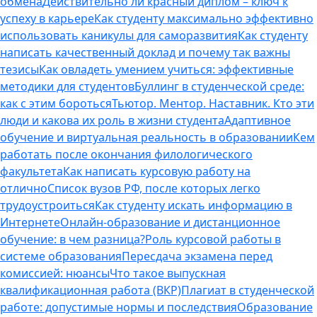
обмена
Действительно ли красный диплом – ключ к
успеху в карьере
Как студенту максимально эффективно
использовать каникулы для саморазвития
Как студенту
написать качественный доклад и почему так важны
тезисы
Как овладеть умением учиться: эффективные
методики для студентов
Буллинг в студенческой среде:
как с этим бороться
Тьютор. Ментор. Наставник. Кто эти
люди и какова их роль в жизни студента
Адаптивное
обучение и виртуальная реальность в образовании
Кем
работать после окончания филологического
факультета
Как написать курсовую работу на
отлично
Список вузов РФ, после которых легко
трудоустроиться
Как студенту искать информацию в
Интернете
Онлайн-образование и дистанционное
обучение: в чем разница?
Роль курсовой работы в
системе образования
Пересдача экзамена перед
комиссией: нюансы
Что такое выпускная
квалификационная работа (ВКР)
Плагиат в студенческой
работе: допустимые нормы и последствия
Образование