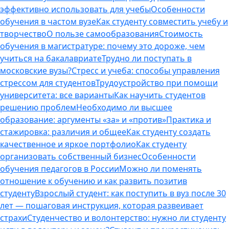
эффективно использовать для учебы
Особенности
обучения в частом вузе
Как студенту совместить учебу и
творчество
О пользе самообразования
Стоимость
обучения в магистратуре: почему это дороже, чем
учиться на бакалавриате
Трудно ли поступать в
московские вузы?
Стресс и учеба: способы управления
стрессом для студентов
Трудоустройство при помощи
университета: все варианты
Как научить студентов
решению проблем
Необходимо ли высшее
образование: аргументы «за» и «против»
Практика и
стажировка: различия и общее
Как студенту создать
качественное и яркое портфолио
Как студенту
организовать собственный бизнес
Особенности
обучения педагогов в России
Можно ли поменять
отношение к обучению и как развить позитив
студенту
Взрослый студент: как поступить в вуз после 30
лет — пошаговая инструкция, которая развеивает
страхи
Студенчество и волонтерство: нужно ли cтуденту