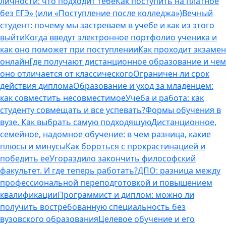
личности: что подходит тебе
Как поступить на платное
без ЕГЭ» (или «Поступление после колледжа»)
Вечный
студент: почему мы застреваем в учебе и как из этого
выйти
Когда введут электронное портфолио ученика и
как оно поможет при поступлении
Как проходит экзамен
онлайн
Где получают дистанционное образование и чем
оно отличается от классического
Ограничен ли срок
действия диплома
Образование и уход за младенцем:
как совместить несовместимое
Учеба и работа: как
студенту совмещать и все успевать?
Формы обучения в
вузе. Как выбрать самую подходящую
Дистанционное,
семейное, надомное обучение: в чем разница, какие
плюсы и минусы
Как бороться с прокрастинацией и
победить ее
Угораздило закончить философский
факультет. И где теперь работать?
ДПО: разница между
профессиональной переподготовкой и повышением
квалификации
Программист и диплом: можно ли
получить востребованную специальность без
вузовского образования
Целевое обучение и его