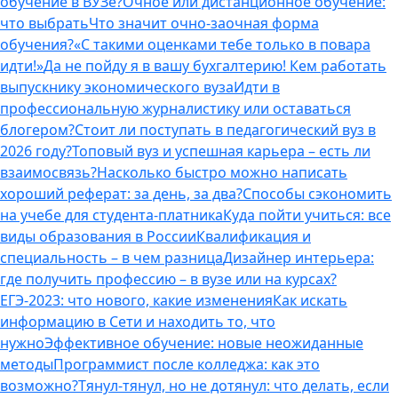
обучение в ВУЗе?
Очное или дистанционное обучение:
что выбрать
Что значит очно-заочная форма
обучения?
«С такими оценками тебе только в повара
идти!»
Да не пойду я в вашу бухгалтерию! Кем работать
выпускнику экономического вуза
Идти в
профессиональную журналистику или оставаться
блогером?
Стоит ли поступать в педагогический вуз в
2026 году?
Топовый вуз и успешная карьера – есть ли
взаимосвязь?
Насколько быстро можно написать
хороший реферат: за день, за два?
Способы сэкономить
на учебе для студента-платника
Куда пойти учиться: все
виды образования в России
Квалификация и
специальность – в чем разница
Дизайнер интерьера:
где получить профессию – в вузе или на курсах?
ЕГЭ-2023: что нового, какие изменения
Как искать
информацию в Сети и находить то, что
нужно
Эффективное обучение: новые неожиданные
методы
Программист после колледжа: как это
возможно?
Тянул-тянул, но не дотянул: что делать, если