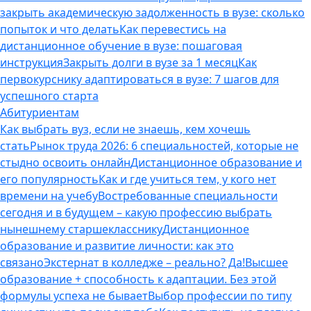
закрыть академическую задолженность в вузе: сколько
попыток и что делать
Как перевестись на
дистанционное обучение в вузе: пошаговая
инструкция
Закрыть долги в вузе за 1 месяц
Как
первокурснику адаптироваться в вузе: 7 шагов для
успешного старта
Абитуриентам
Как выбрать вуз, если не знаешь, кем хочешь
стать
Рынок труда 2026: 6 специальностей, которые не
стыдно освоить онлайн
Дистанционное образование и
его популярность
Как и где учиться тем, у кого нет
времени на учебу
Востребованные специальности
сегодня и в будущем – какую профессию выбрать
нынешнему старшекласснику
Дистанционное
образование и развитие личности: как это
связано
Экстернат в колледже – реально? Да!
Высшее
образование + способность к адаптации. Без этой
формулы успеха не бывает
Выбор профессии по типу