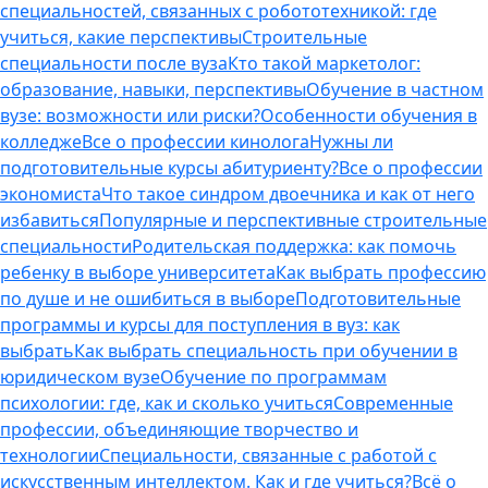
специальностей, связанных с робототехникой: где
учиться, какие перспективы
Строительные
специальности после вуза
Кто такой маркетолог:
образование, навыки, перспективы
Обучение в частном
вузе: возможности или риски?
Особенности обучения в
колледже
Все о профессии кинолога
Нужны ли
подготовительные курсы абитуриенту?
Все о профессии
экономиста
Что такое синдром двоечника и как от него
избавиться
Популярные и перспективные строительные
специальности
Родительская поддержка: как помочь
ребенку в выборе университета
Как выбрать профессию
по душе и не ошибиться в выборе
Подготовительные
программы и курсы для поступления в вуз: как
выбрать
Как выбрать специальность при обучении в
юридическом вузе
Обучение по программам
психологии: где, как и сколько учиться
Современные
профессии, объединяющие творчество и
технологии
Специальности, связанные с работой с
искусственным интеллектом. Как и где учиться?
Всё о