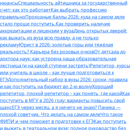
нюансы
Специальность айтишника за государственный
счет: как это работает
Как выбрать профессию
правильно
Проходные баллы 2026: куда на самом деле
стало проще поступить.
Как проверить наличие
аккредитации и лицензии у вуза
День открытых дверей:
как выжать из вуза всю правду, а не только
рекламу
Юрист в 2026: золотые горы или тяжёлая
реальность? Карьера без розовых очков
От детсада до
доктора наук: как устроена наша образовательная
лестница (и на какой ступени застрять)
Репетитор, курсы
или учитель в школе – как лучше подготовиться к
ЕГЭ
Дополнительный набор в вузы 2026: сроки, правила
и как поступить на бюджет во 2‑ю волну
Хороший
репетитор, плохой репетитор – как понять, где какой
Как
поступить в МГУ в 2026 году: варианты повысить свой
шанс
ЕГЭ через месяц, а я ничего не знаю? Паника —
плохой советчик. Что делать на самом деле
Что такое
ФИПИ и чем поможет в подготовке к ЕГЭ
Как поступить
и выжить в театральном вузе: полное руководство без