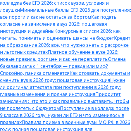
колледжа без ЕГЭ 2026: список вузов, условия и
ловушки
Минимальные баллы ЕГЭ 2026 для поступления:
все пороги и как не остаться за бортом
Как подать
согласие на зачисление в вуз 2026: пошаговая
инструкция и дедлайны
Конкурсные списки 2026: как
читать, понимать и оценивать шансы на бюджет
Кредит
на образование 2026: всё, что нужно знать о рассрочке
и льготных кредитах
Платное обучение в вузе 2026:
новые правила, рост цен и как не переплатить
Отмена
бакалавриата с 1 сентября — правда или миф?
Спокойно, паника отменяется
Как отозвать документы и
сменить вуз в 2026 году: пошаговая инструкция
Нужен
ли оригинал аттестата при поступлении в 2026 году:
главные изменения и полная инструкция
Приоритет
зачисления : что это и как правильно выставить, чтобы
не пролететь с бюджетом
Поступление в колледж после
9 класса в 2026 году: нужен ли ЕГЭ и что изменилось в
правилах
Правила приема в военные вузы МО РФ в 2026
году: полная пошаговая инструкция для