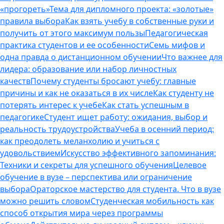
«прогореть»
Тема для дипломного проекта: «золотые»
правила выбора
Как взять учебу в собственные руки и
получить от этого максимум пользы
Педагогическая
практика студентов и ее особенности
Семь мифов и
одна правда о дистанционном обучении
Что важнее для
лидера: образование или набор личностных
качеств
Почему студенты бросают учебу: главные
причины и как не оказаться в их числе
Как студенту не
потерять интерес к учебе
Как стать успешным в
педагогике
Студент ищет работу: ожидания, выбор и
реальность трудоустройства
Учеба в осенний период:
как преодолеть меланхолию и учиться с
удовольствием
Искусство эффективного запоминания:
Техники и секреты для успешного обучения
Целевое
обучение в вузе – перспектива или ограничение
выбора
Ораторское мастерство для студента. Что в вузе
можно решить словом
Студенческая мобильность как
способ открытия мира через программы