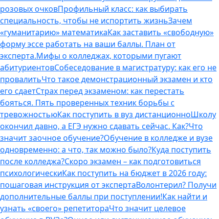
розовых очков
Профильный класс: как выбирать
специальность, чтобы не испортить жизнь
Зачем
«гуманитарию» математика
Как заставить «свободную»
форму эссе работать на ваши баллы. План от
эксперта.
Мифы о колледжах, которыми пугают
абитуриентов
Собеседование в магистратуру: как его не
провалить
Что такое демонстрационный экзамен и кто
его сдает
Страх перед экзаменом: как перестать
бояться. Пять проверенных техник борьбы с
тревожностью
Как поступить в вуз дистанционно
Школу
окончил давно, а ЕГЭ нужно сдавать сейчас. Как?
Что
значит заочное обучение?
Обучение в колледже и вузе
одновременно: а что, так можно было?
Куда поступить
после колледжа?
Скоро экзамен – как подготовиться
психологически
Как поступить на бюджет в 2026 году:
пошаговая инструкция от эксперта
Волонтерил? Получи
дополнительные баллы при поступлении!
Как найти и
узнать «своего» репетитора
Что значит целевое