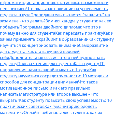
в формате «дистанционно»: статистика, возможности,
перспективы
Что оказывает влияние на успеваемость
студента в вузе
Преподаватель пытается "завалить" на
экзамене - что делать?
Зимняя хандра у студента: как ее
победить
Программа двойного диплома: что это и
почему важно для студента
Как пересдать практику
Как и
зачем применять скрайбинг в образовании
Как студенту
научиться концентрировать внимание
Саморазвитие
для студента: как стать лучшей версией
себя
Дополнительная сессия: что о ней нужно знать
студенту
Польза чтения для студента
Как студенту IT-
направления начать зарабатывать с 1 курса
Как
студенту научиться сосредоточенности: 10 методик и
способов для концентрации внимания
Что такое
мотивационное письмо и как его правильно
написать
Магистратура или второе высшее – что
выбрать?
Как студенту повысить свою успеваемость: 10
практических советов
Как гуманитарию одолеть
математику
Онлайн- вебинары для студента: как их