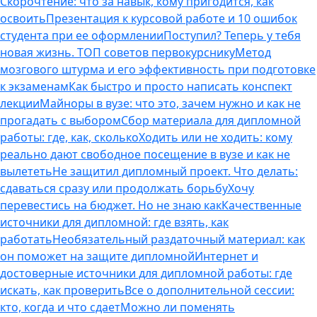
Скорочтение: что за навык, кому пригодится, как
освоить
Презентация к курсовой работе и 10 ошибок
студента при ее оформлении
Поступил? Теперь у тебя
новая жизнь. ТОП советов первокурснику
Метод
мозгового штурма и его эффективность при подготовке
к экзаменам
Как быстро и просто написать конспект
лекции
Майноры в вузе: что это, зачем нужно и как не
прогадать с выбором
Сбор материала для дипломной
работы: где, как, сколько
Ходить или не ходить: кому
реально дают свободное посещение в вузе и как не
вылететь
Не защитил дипломный проект. Что делать:
сдаваться сразу или продолжать борьбу
Хочу
перевестись на бюджет. Но не знаю как
Качественные
источники для дипломной: где взять, как
работать
Необязательный раздаточный материал: как
он поможет на защите дипломной
Интернет и
достоверные источники для дипломной работы: где
искать, как проверить
Все о дополнительной сессии:
кто, когда и что сдает
Можно ли поменять