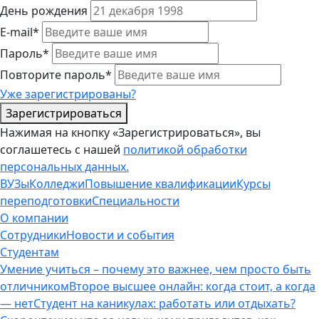
День рождения
E-mail*
Пароль*
Повторите пароль*
Уже зарегистрированы?
Зарегистрироваться
Нажимая на кнопку «Зарегистрироваться», вы
соглашетесь с нашей
политикой обработки
персональных данных.
ВУЗы
Колледжи
Повышение квалификации
Курсы
переподготовки
Специальности
О компании
Сотрудники
Новости и события
Студентам
Умение учиться – почему это важнее, чем просто быть
отличником
Второе высшее онлайн: когда стоит, а когда
— нет
Студент на каникулах: работать или отдыхать?