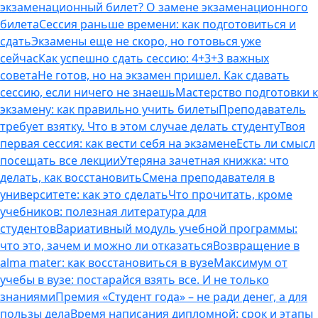
экзаменационный билет? О замене экзаменационного
билета
Сессия раньше времени: как подготовиться и
сдать
Экзамены еще не скоро, но готовься уже
сейчас
Как успешно сдать сессию: 4+3+3 важных
совета
Не готов, но на экзамен пришел. Как сдавать
сессию, если ничего не знаешь
Мастерство подготовки к
экзамену: как правильно учить билеты
Преподаватель
требует взятку. Что в этом случае делать студенту
Твоя
первая сессия: как вести себя на экзамене
Есть ли смысл
посещать все лекции
Утеряна зачетная книжка: что
делать, как восстановить
Смена преподавателя в
университете: как это сделать
Что прочитать, кроме
учебников: полезная литература для
студентов
Вариативный модуль учебной программы:
что это, зачем и можно ли отказаться
Возвращение в
alma mater: как восстановиться в вузе
Максимум от
учебы в вузе: постарайся взять все. И не только
знаниями
Премия «Студент года» – не ради денег, а для
пользы дела
Время написания дипломной: срок и этапы