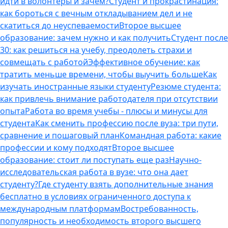
идти в волонтеры и зачем?
Студент и прокрастинация:
как бороться с вечным откладыванием дел и не
скатиться до неуспеваемости
Второе высшее
образование: зачем нужно и как получить
Студент после
30: как решиться на учебу, преодолеть страхи и
совмещать с работой
Эффективное обучение: как
тратить меньше времени, чтобы выучить больше
Как
изучать иностранные языки студенту
Резюме студента:
как привлечь внимание работодателя при отсутствии
опыта
Работа во время учебы - плюсы и минусы для
студента
Как сменить профессию после вуза: три пути,
сравнение и пошаговый план
Командная работа: какие
профессии и кому подходят
Второе высшее
образование: стоит ли поступать еще раз
Научно-
исследовательская работа в вузе: что она дает
студенту?
Где студенту взять дополнительные знания
бесплатно в условиях ограниченного доступа к
международным платформам
Востребованность,
популярность и необходимость второго высшего