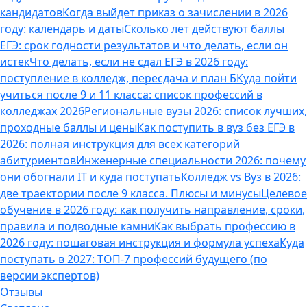
кандидатов
Когда выйдет приказ о зачислении в 2026
году: календарь и даты
Сколько лет действуют баллы
ЕГЭ: срок годности результатов и что делать, если он
истек
Что делать, если не сдал ЕГЭ в 2026 году:
поступление в колледж, пересдача и план Б
Куда пойти
учиться после 9 и 11 класса: список профессий в
колледжах 2026
Региональные вузы 2026: список лучших,
проходные баллы и цены
Как поступить в вуз без ЕГЭ в
2026: полная инструкция для всех категорий
абитуриентов
Инженерные специальности 2026: почему
они обогнали IT и куда поступать
Колледж vs Вуз в 2026:
две траектории после 9 класса. Плюсы и минусы
Целевое
обучение в 2026 году: как получить направление, сроки,
правила и подводные камни
Как выбрать профессию в
2026 году: пошаговая инструкция и формула успеха
Куда
поступать в 2027: ТОП-7 профессий будущего (по
версии экспертов)
Отзывы