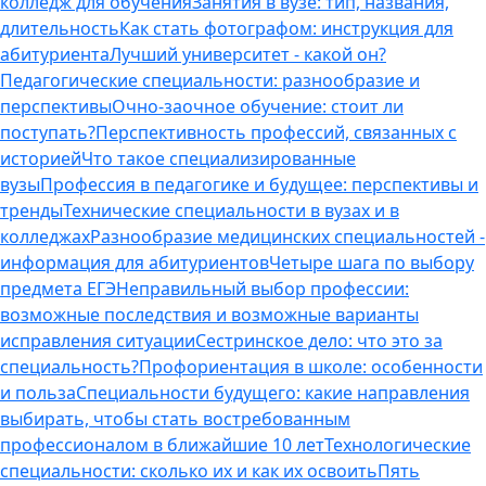
колледж для обучения
Занятия в вузе: тип, названия,
длительность
Как стать фотографом: инструкция для
абитуриента
Лучший университет - какой он?
Педагогические специальности: разнообразие и
перспективы
Очно-заочное обучение: стоит ли
поступать?
Перспективность профессий, связанных с
историей
Что такое специализированные
вузы
Профессия в педагогике и будущее: перспективы и
тренды
Технические специальности в вузах и в
колледжах
Разнообразие медицинских специальностей -
информация для абитуриентов
Четыре шага по выбору
предмета ЕГЭ
Неправильный выбор профессии:
возможные последствия и возможные варианты
исправления ситуации
Сестринское дело: что это за
специальность?
Профориентация в школе: особенности
и польза
Специальности будущего: какие направления
выбирать, чтобы стать востребованным
профессионалом в ближайшие 10 лет
Технологические
специальности: сколько их и как их освоить
Пять