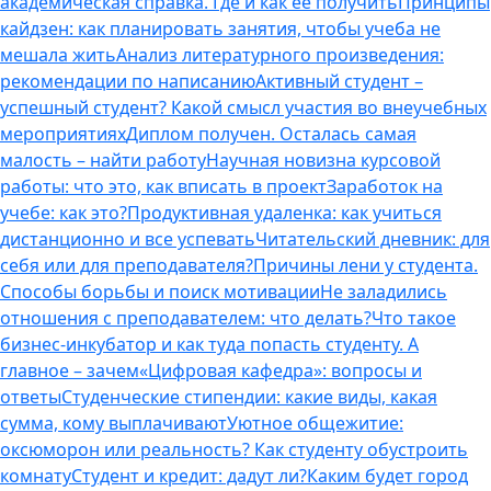
академическая справка. Где и как ее получить
Принципы
кайдзен: как планировать занятия, чтобы учеба не
мешала жить
Анализ литературного произведения:
рекомендации по написанию
Активный студент –
успешный студент? Какой смысл участия во внеучебных
мероприятиях
Диплом получен. Осталась самая
малость – найти работу
Научная новизна курсовой
работы: что это, как вписать в проект
Заработок на
учебе: как это?
Продуктивная удаленка: как учиться
дистанционно и все успевать
Читательский дневник: для
себя или для преподавателя?
Причины лени у студента.
Способы борьбы и поиск мотивации
Не заладились
отношения с преподавателем: что делать?
Что такое
бизнес-инкубатор и как туда попасть студенту. А
главное – зачем
«Цифровая кафедра»: вопросы и
ответы
Студенческие стипендии: какие виды, какая
сумма, кому выплачивают
Уютное общежитие:
оксюморон или реальность? Как студенту обустроить
комнату
Студент и кредит: дадут ли?
Каким будет город