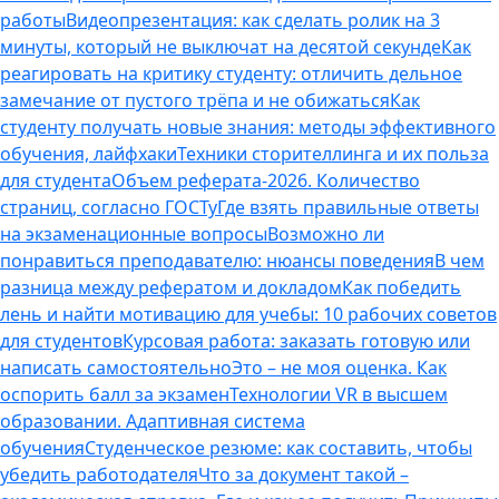
работы
Видеопрезентация: как сделать ролик на 3
минуты, который не выключат на десятой секунде
Как
реагировать на критику студенту: отличить дельное
замечание от пустого трёпа и не обижаться
Как
студенту получать новые знания: методы эффективного
обучения, лайфхаки
Техники сторителлинга и их польза
для студента
Объем реферата-2026. Количество
страниц, согласно ГОСТу
Где взять правильные ответы
на экзаменационные вопросы
Возможно ли
понравиться преподавателю: нюансы поведения
В чем
разница между рефератом и докладом
Как победить
лень и найти мотивацию для учебы: 10 рабочих советов
для студентов
Курсовая работа: заказать готовую или
написать самостоятельно
Это – не моя оценка. Как
оспорить балл за экзамен
Технологии VR в высшем
образовании. Адаптивная система
обучения
Студенческое резюме: как составить, чтобы
убедить работодателя
Что за документ такой –