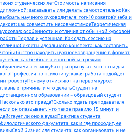
твоих студенческих лет
Стоимость написания
дипломной: заказывать или делать самостоятельно
Как
выбрать научного руководителя: топ-10 советов
Учеба и
декрет: как совместить несовместимое
Теоретическая
курсовая: особенности и отличия от обычной курсовой
работы
Первая и успешная! Как сдать сессию на
отлично
Секреты идеального конспекта: как составить,
чтобы быстро находить нужное
Возвращение в формат
«учеба»: как безболезненно войти в режим
обучения
Бизнес-инкубаторы при вузах: что это и для
кого
Профессия по психотипу: какая работа подойдет
интроверту
Почему отчисляют на первом курсе:
главные причины и что делать
Студент на
дистанционном образовании – образцовый студент.
Насколько это правда?
Сколько ждать преподавателя,
если он опаздывает. Что такое правило 15 минут, и
действует ли оно в вузах
Практика студента
филологического факультета: как и где проходит, ее
виды
Свой бизнес для студента: как организовать и не