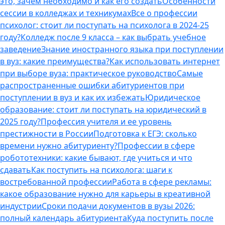
это, зачем необходимо и как его создать
Особенности
сессии в колледжах и техникумах
Все о профессии
психолог: стоит ли поступать на психолога в 2024-25
году?
Колледж после 9 класса – как выбрать учебное
заведение
Знание иностранного языка при поступлении
в вуз: какие преимущества?
Как использовать интернет
при выборе вуза: практическое руководство
Самые
распространенные ошибки абитуриентов при
поступлении в вуз и как их избежать
Юридическое
образование: стоит ли поступать на юридический в
2025 году?
Профессия учителя и ее уровень
престижности в России
Подготовка к ЕГЭ: сколько
времени нужно абитуриенту?
Профессии в сфере
робототехники: какие бывают, где учиться и что
сдавать
Как поступить на психолога: шаги к
востребованной профессии
Работа в сфере рекламы:
какое образование нужно для карьеры в креативной
индустрии
Сроки подачи документов в вузы 2026:
полный календарь абитуриента
Куда поступить после