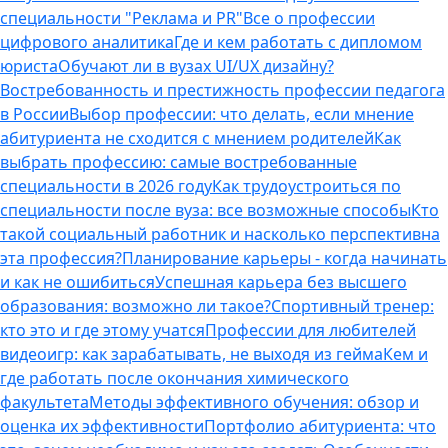
специальности "Реклама и PR"
Все о профессии
цифрового аналитика
Где и кем работать с дипломом
юриста
Обучают ли в вузах UI/UX дизайну?
Востребованность и престижность профессии педагога
в России
Выбор профессии: что делать, если мнение
абитуриента не сходится с мнением родителей
Как
выбрать профессию: самые востребованные
специальности в 2026 году
Как трудоустроиться по
специальности после вуза: все возможные способы
Кто
такой социальный работник и насколько перспективна
эта профессия?
Планирование карьеры - когда начинать
и как не ошибиться
Успешная карьера без высшего
образования: возможно ли такое?
Спортивный тренер:
кто это и где этому учатся
Профессии для любителей
видеоигр: как зарабатывать, не выходя из гейма
Кем и
где работать после окончания химического
факультета
Методы эффективного обучения: обзор и
оценка их эффективности
Портфолио абитуриента: что