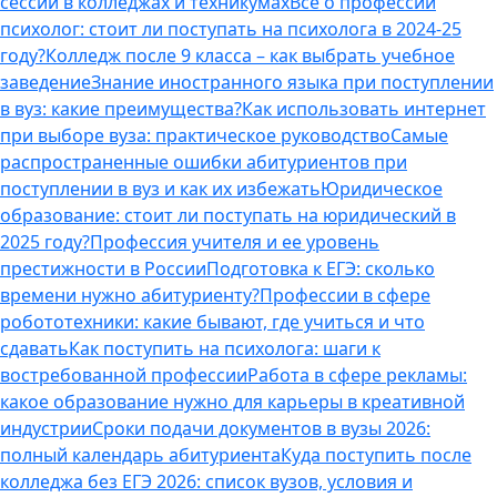
сессии в колледжах и техникумах
Все о профессии
психолог: стоит ли поступать на психолога в 2024-25
году?
Колледж после 9 класса – как выбрать учебное
заведение
Знание иностранного языка при поступлении
в вуз: какие преимущества?
Как использовать интернет
при выборе вуза: практическое руководство
Самые
распространенные ошибки абитуриентов при
поступлении в вуз и как их избежать
Юридическое
образование: стоит ли поступать на юридический в
2025 году?
Профессия учителя и ее уровень
престижности в России
Подготовка к ЕГЭ: сколько
времени нужно абитуриенту?
Профессии в сфере
робототехники: какие бывают, где учиться и что
сдавать
Как поступить на психолога: шаги к
востребованной профессии
Работа в сфере рекламы:
какое образование нужно для карьеры в креативной
индустрии
Сроки подачи документов в вузы 2026:
полный календарь абитуриента
Куда поступить после
колледжа без ЕГЭ 2026: список вузов, условия и