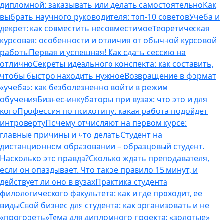
дипломной: заказывать или делать самостоятельно
Как
выбрать научного руководителя: топ-10 советов
Учеба и
декрет: как совместить несовместимое
Теоретическая
курсовая: особенности и отличия от обычной курсовой
работы
Первая и успешная! Как сдать сессию на
отлично
Секреты идеального конспекта: как составить,
чтобы быстро находить нужное
Возвращение в формат
«учеба»: как безболезненно войти в режим
обучения
Бизнес-инкубаторы при вузах: что это и для
кого
Профессия по психотипу: какая работа подойдет
интроверту
Почему отчисляют на первом курсе:
главные причины и что делать
Студент на
дистанционном образовании – образцовый студент.
Насколько это правда?
Сколько ждать преподавателя,
если он опаздывает. Что такое правило 15 минут, и
действует ли оно в вузах
Практика студента
филологического факультета: как и где проходит, ее
виды
Свой бизнес для студента: как организовать и не
«прогореть»
Тема для дипломного проекта: «золотые»