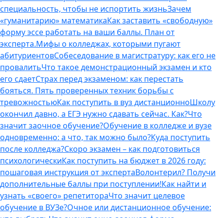
специальность, чтобы не испортить жизнь
Зачем
«гуманитарию» математика
Как заставить «свободную»
форму эссе работать на ваши баллы. План от
эксперта.
Мифы о колледжах, которыми пугают
абитуриентов
Собеседование в магистратуру: как его не
провалить
Что такое демонстрационный экзамен и кто
его сдает
Страх перед экзаменом: как перестать
бояться. Пять проверенных техник борьбы с
тревожностью
Как поступить в вуз дистанционно
Школу
окончил давно, а ЕГЭ нужно сдавать сейчас. Как?
Что
значит заочное обучение?
Обучение в колледже и вузе
одновременно: а что, так можно было?
Куда поступить
после колледжа?
Скоро экзамен – как подготовиться
психологически
Как поступить на бюджет в 2026 году:
пошаговая инструкция от эксперта
Волонтерил? Получи
дополнительные баллы при поступлении!
Как найти и
узнать «своего» репетитора
Что значит целевое
обучение в ВУЗе?
Очное или дистанционное обучение: