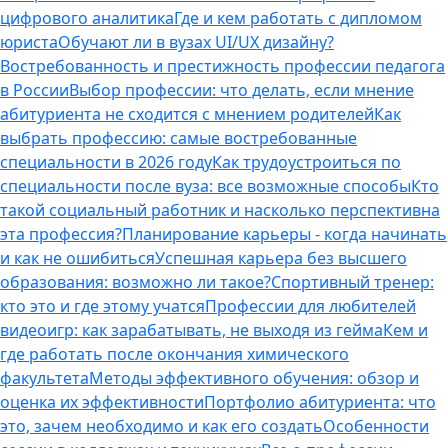
цифрового аналитика
Где и кем работать с дипломом
юриста
Обучают ли в вузах UI/UX дизайну?
Востребованность и престижность профессии педагога
в России
Выбор профессии: что делать, если мнение
абитуриента не сходится с мнением родителей
Как
выбрать профессию: самые востребованные
специальности в 2026 году
Как трудоустроиться по
специальности после вуза: все возможные способы
Кто
такой социальный работник и насколько перспективна
эта профессия?
Планирование карьеры - когда начинать
и как не ошибиться
Успешная карьера без высшего
образования: возможно ли такое?
Спортивный тренер:
кто это и где этому учатся
Профессии для любителей
видеоигр: как зарабатывать, не выходя из гейма
Кем и
где работать после окончания химического
факультета
Методы эффективного обучения: обзор и
оценка их эффективности
Портфолио абитуриента: что
это, зачем необходимо и как его создать
Особенности