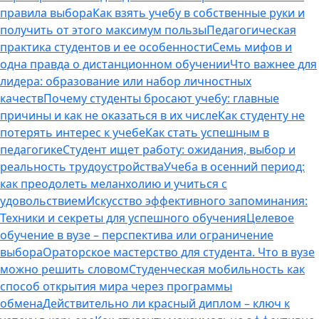
правила выбора
Как взять учебу в собственные руки и
получить от этого максимум пользы
Педагогическая
практика студентов и ее особенности
Семь мифов и
одна правда о дистанционном обучении
Что важнее для
лидера: образование или набор личностных
качеств
Почему студенты бросают учебу: главные
причины и как не оказаться в их числе
Как студенту не
потерять интерес к учебе
Как стать успешным в
педагогике
Студент ищет работу: ожидания, выбор и
реальность трудоустройства
Учеба в осенний период:
как преодолеть меланхолию и учиться с
удовольствием
Искусство эффективного запоминания:
Техники и секреты для успешного обучения
Целевое
обучение в вузе – перспектива или ограничение
выбора
Ораторское мастерство для студента. Что в вузе
можно решить словом
Студенческая мобильность как
способ открытия мира через программы
обмена
Действительно ли красный диплом – ключ к