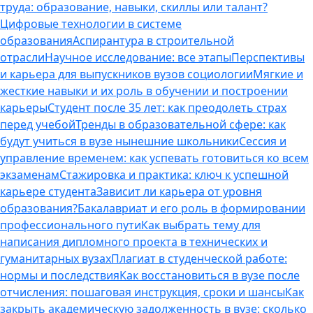
труда: образование, навыки, скиллы или талант?
Цифровые технологии в системе
образования
Аспирантура в строительной
отрасли
Научное исследование: все этапы
Перспективы
и карьера для выпускников вузов социологии
Мягкие и
жесткие навыки и их роль в обучении и построении
карьеры
Студент после 35 лет: как преодолеть страх
перед учебой
Тренды в образовательной сфере: как
будут учиться в вузе нынешние школьники
Сессия и
управление временем: как успевать готовиться ко всем
экзаменам
Стажировка и практика: ключ к успешной
карьере студента
Зависит ли карьера от уровня
образования?
Бакалавриат и его роль в формировании
профессионального пути
Как выбрать тему для
написания дипломного проекта в технических и
гуманитарных вузах
Плагиат в студенческой работе:
нормы и последствия
Как восстановиться в вузе после
отчисления: пошаговая инструкция, сроки и шансы
Как
закрыть академическую задолженность в вузе: сколько