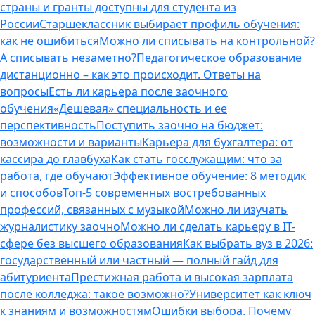
страны и гранты доступны для студента из
России
Старшеклассник выбирает профиль обучения:
как не ошибиться
Можно ли списывать на контрольной?
А списывать незаметно?
Педагогическое образование
дистанционно – как это происходит. Ответы на
вопросы
Есть ли карьера после заочного
обучения
«Дешевая» специальность и ее
перспективность
Поступить заочно на бюджет:
возможности и варианты
Карьера для бухгалтера: от
кассира до главбуха
Как стать госслужащим: что за
работа, где обучают
Эффективное обучение: 8 методик
и способов
Топ-5 современных востребованных
профессий, связанных с музыкой
Можно ли изучать
журналистику заочно
Можно ли сделать карьеру в IT-
сфере без высшего образования
Как выбрать вуз в 2026:
государственный или частный — полный гайд для
абитуриента
Престижная работа и высокая зарплата
после колледжа: такое возможно?
Университет как ключ
к знаниям и возможностям
Ошибки выбора. Почему