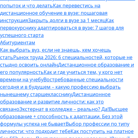
попыток и что делать
Как перевестись на
дистанционное обучение в вузе: пошаговая
инструкция
Закрыть долги в вузе за 1 месяц
Как
первокурснику адаптироваться в вузе: 7 шагов для
успешного старта
Абитуриентам
Как выбрать вуз, если не знаешь, кем хочешь
стать
Рынок труда 2026: 6 специальностей, которые не
стыдно освоить онлайн
Дистанционное образование и
его популярность
Как и где учиться тем, у кого нет
времени на учебу
Востребованные специальности
сегодня и в будущем – какую профессию выбрать
нынешнему старшекласснику
Дистанционное
образование и развитие личности: как это
связано
Экстернат в колледже – реально? Да!
Высшее
образование + способность к адаптации. Без этой
формулы успеха не бывает
Выбор профессии по типу
личности: что подходит тебе
Как поступить на платное