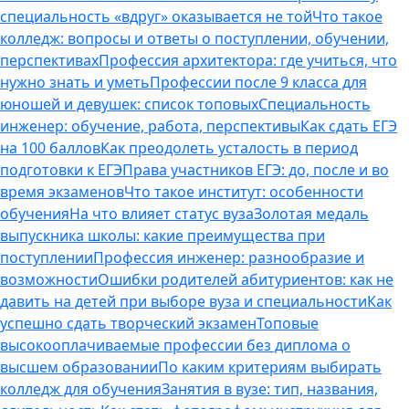
специальность «вдруг» оказывается не той
Что такое
колледж: вопросы и ответы о поступлении, обучении,
перспективах
Профессия архитектора: где учиться, что
нужно знать и уметь
Профессии после 9 класса для
юношей и девушек: список топовых
Специальность
инженер: обучение, работа, перспективы
Как сдать ЕГЭ
на 100 баллов
Как преодолеть усталость в период
подготовки к ЕГЭ
Права участников ЕГЭ: до, после и во
время экзаменов
Что такое институт: особенности
обучения
На что влияет статус вуза
Золотая медаль
выпускника школы: какие преимущества при
поступлении
Профессия инженер: разнообразие и
возможности
Ошибки родителей абитуриентов: как не
давить на детей при выборе вуза и специальности
Как
успешно сдать творческий экзамен
Топовые
высокооплачиваемые профессии без диплома о
высшем образовании
По каким критериям выбирать
колледж для обучения
Занятия в вузе: тип, названия,