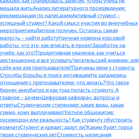
кайдзен: как планировать занятия, чтобы учеба не
мешала жить
Анализ литературного произведения:
рекомендации по написанию
Активный студент –
успешный студент? Какой смысл участия во внеучебных
мероприятиях
Диплом получен. Осталась самая
малость – найти работу
Научная новизна курсовой
работы: что это, как вписать в проект
Заработок на
учебе: как это?
Продуктивная удаленка: как учиться
дистанционно и все успевать
Читательский дневник: для
себя или для преподавателя?
Причины лени у студента.
Способы борьбы и поиск мотивации
Не заладились
отношения с преподавателем: что делать?
Что такое
бизнес-инкубатор и как туда попасть студенту. А
главное – зачем
«Цифровая кафедра»: вопросы и
ответы
Студенческие стипендии: какие виды, какая
сумма, кому выплачивают
Уютное общежитие:
оксюморон или реальность? Как студенту обустроить
комнату
Студент и кредит: дадут ли?
Каким будет город
твоих студенческих лет
Стоимость написания