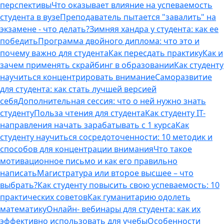
перспективы
Что оказывает влияние на успеваемость
студента в вузе
Преподаватель пытается "завалить" на
экзамене - что делать?
Зимняя хандра у студента: как ее
победить
Программа двойного диплома: что это и
почему важно для студента
Как пересдать практику
Как и
зачем применять скрайбинг в образовании
Как студенту
научиться концентрировать внимание
Саморазвитие
для студента: как стать лучшей версией
себя
Дополнительная сессия: что о ней нужно знать
студенту
Польза чтения для студента
Как студенту IT-
направления начать зарабатывать с 1 курса
Как
студенту научиться сосредоточенности: 10 методик и
способов для концентрации внимания
Что такое
мотивационное письмо и как его правильно
написать
Магистратура или второе высшее – что
выбрать?
Как студенту повысить свою успеваемость: 10
практических советов
Как гуманитарию одолеть
математику
Онлайн- вебинары для студента: как их
эффективно использовать для учебы
Особенности