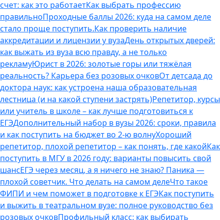
счет: как это работает
Как выбрать профессию
правильно
Проходные баллы 2026: куда на самом деле
стало проще поступить.
Как проверить наличие
аккредитации и лицензии у вуза
День открытых дверей:
как выжать из вуза всю правду, а не только
рекламу
Юрист в 2026: золотые горы или тяжёлая
реальность? Карьера без розовых очков
От детсада до
доктора наук: как устроена наша образовательная
лестница (и на какой ступени застрять)
Репетитор, курсы
или учитель в школе – как лучше подготовиться к
ЕГЭ
Дополнительный набор в вузы 2026: сроки, правила
и как поступить на бюджет во 2‑ю волну
Хороший
репетитор, плохой репетитор – как понять, где какой
Как
поступить в МГУ в 2026 году: варианты повысить свой
шанс
ЕГЭ через месяц, а я ничего не знаю? Паника —
плохой советчик. Что делать на самом деле
Что такое
ФИПИ и чем поможет в подготовке к ЕГЭ
Как поступить
и выжить в театральном вузе: полное руководство без
розовых очков
Профильный класс: как выбирать