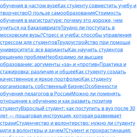
обучения в частом вузе
Как студенту совместить учебу и
творчество
О пользе самообразования
Стоимость
обучения в магистратуре: почему это дороже, чем
учиться на бакалавриате
Трудно ли поступать в
московские вузы?
Стресс и учеба: способы управления
стрессом для студентов
Трудоустройство при помощи
университета: все варианты
Как научить студентов
решению проблем
Необходимо ли высшее
образование: аргументы «за» и «против»
Практика и
стажировка: различия и общее
Как студенту создать
качественное и яркое портфолио
Как студенту
организовать собственный бизнес
Особенности
обучения педагогов в России
Можно ли поменять
отношение к обучению и как развить позитив
студенту
Взрослый студент: как поступить в вуз после 30
лет — пошаговая инструкция, которая развеивает
страхи
Студенчество и волонтерство: нужно ли cтуденту
идти в волонтеры и зачем?
Студент и прокрастинация: