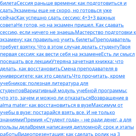
билета
Сессия раньше времени: как подготовиться и
сдать
Экзамены еще не скоро, но готовься уже
сейчас
Как успешно сдать сессию: 4+3+3 важных
совета
Не готов, но на экзамен пришел. Как сдавать
сессию, если ничего не знаешь
Мастерство подготовки к
экзамену: как правильно учить билеты
Преподаватель
требует взятку. Что в этом случае делать студенту
Твоя
первая сессия: как вести себя на экзамене
Есть ли смысл
посещать все лекции
Утеряна зачетная книжка: что
делать, как восстановить
Смена преподавателя в
университете: как это сделать
Что прочитать, кроме
учебников: полезная литература для
студентов
Вариативный модуль учебной программы:
что это, зачем и можно ли отказаться
Возвращение в
alma mater: как восстановиться в вузе
Максимум от
учебы в вузе: постарайся взять все. И не только
знаниями
Премия «Студент года» – не ради денег, а для
пользы дела
Время написания дипломной: срок и этапы
работы
Видеопрезентация: как сделать ролик на 3