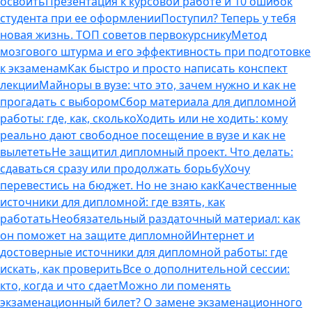
освоить
Презентация к курсовой работе и 10 ошибок
студента при ее оформлении
Поступил? Теперь у тебя
новая жизнь. ТОП советов первокурснику
Метод
мозгового штурма и его эффективность при подготовке
к экзаменам
Как быстро и просто написать конспект
лекции
Майноры в вузе: что это, зачем нужно и как не
прогадать с выбором
Сбор материала для дипломной
работы: где, как, сколько
Ходить или не ходить: кому
реально дают свободное посещение в вузе и как не
вылететь
Не защитил дипломный проект. Что делать:
сдаваться сразу или продолжать борьбу
Хочу
перевестись на бюджет. Но не знаю как
Качественные
источники для дипломной: где взять, как
работать
Необязательный раздаточный материал: как
он поможет на защите дипломной
Интернет и
достоверные источники для дипломной работы: где
искать, как проверить
Все о дополнительной сессии:
кто, когда и что сдает
Можно ли поменять
экзаменационный билет? О замене экзаменационного