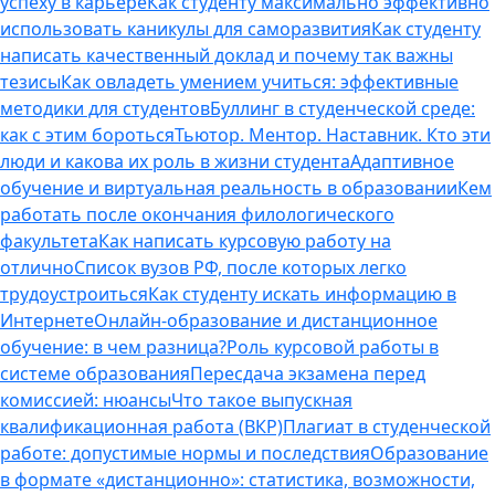
успеху в карьере
Как студенту максимально эффективно
использовать каникулы для саморазвития
Как студенту
написать качественный доклад и почему так важны
тезисы
Как овладеть умением учиться: эффективные
методики для студентов
Буллинг в студенческой среде:
как с этим бороться
Тьютор. Ментор. Наставник. Кто эти
люди и какова их роль в жизни студента
Адаптивное
обучение и виртуальная реальность в образовании
Кем
работать после окончания филологического
факультета
Как написать курсовую работу на
отлично
Список вузов РФ, после которых легко
трудоустроиться
Как студенту искать информацию в
Интернете
Онлайн-образование и дистанционное
обучение: в чем разница?
Роль курсовой работы в
системе образования
Пересдача экзамена перед
комиссией: нюансы
Что такое выпускная
квалификационная работа (ВКР)
Плагиат в студенческой
работе: допустимые нормы и последствия
Образование
в формате «дистанционно»: статистика, возможности,