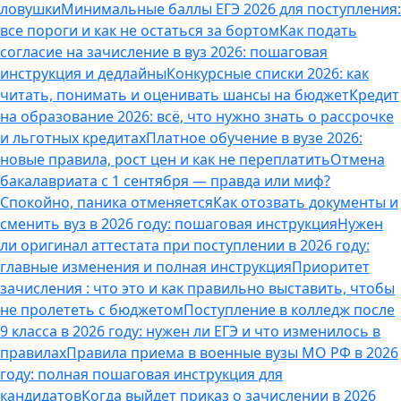
ловушки
Минимальные баллы ЕГЭ 2026 для поступления:
все пороги и как не остаться за бортом
Как подать
согласие на зачисление в вуз 2026: пошаговая
инструкция и дедлайны
Конкурсные списки 2026: как
читать, понимать и оценивать шансы на бюджет
Кредит
на образование 2026: всё, что нужно знать о рассрочке
и льготных кредитах
Платное обучение в вузе 2026:
новые правила, рост цен и как не переплатить
Отмена
бакалавриата с 1 сентября — правда или миф?
Спокойно, паника отменяется
Как отозвать документы и
сменить вуз в 2026 году: пошаговая инструкция
Нужен
ли оригинал аттестата при поступлении в 2026 году:
главные изменения и полная инструкция
Приоритет
зачисления : что это и как правильно выставить, чтобы
не пролететь с бюджетом
Поступление в колледж после
9 класса в 2026 году: нужен ли ЕГЭ и что изменилось в
правилах
Правила приема в военные вузы МО РФ в 2026
году: полная пошаговая инструкция для
кандидатов
Когда выйдет приказ о зачислении в 2026