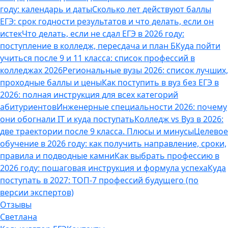
году: календарь и даты
Сколько лет действуют баллы
ЕГЭ: срок годности результатов и что делать, если он
истек
Что делать, если не сдал ЕГЭ в 2026 году:
поступление в колледж, пересдача и план Б
Куда пойти
учиться после 9 и 11 класса: список профессий в
колледжах 2026
Региональные вузы 2026: список лучших,
проходные баллы и цены
Как поступить в вуз без ЕГЭ в
2026: полная инструкция для всех категорий
абитуриентов
Инженерные специальности 2026: почему
они обогнали IT и куда поступать
Колледж vs Вуз в 2026:
две траектории после 9 класса. Плюсы и минусы
Целевое
обучение в 2026 году: как получить направление, сроки,
правила и подводные камни
Как выбрать профессию в
2026 году: пошаговая инструкция и формула успеха
Куда
поступать в 2027: ТОП-7 профессий будущего (по
версии экспертов)
Отзывы
Светлана