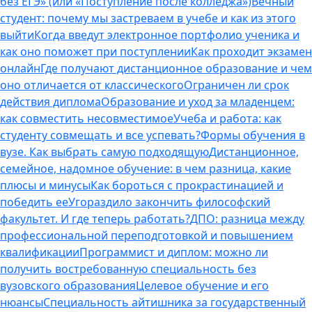
без ЕГЭ» (или «Поступление после колледжа»)
Вечный
студент: почему мы застреваем в учебе и как из этого
выйти
Когда введут электронное портфолио ученика и
как оно поможет при поступлении
Как проходит экзамен
онлайн
Где получают дистанционное образование и чем
оно отличается от классического
Ограничен ли срок
действия диплома
Образование и уход за младенцем:
как совместить несовместимое
Учеба и работа: как
студенту совмещать и все успевать?
Формы обучения в
вузе. Как выбрать самую подходящую
Дистанционное,
семейное, надомное обучение: в чем разница, какие
плюсы и минусы
Как бороться с прокрастинацией и
победить ее
Угораздило закончить философский
факультет. И где теперь работать?
ДПО: разница между
профессиональной переподготовкой и повышением
квалификации
Программист и диплом: можно ли
получить востребованную специальность без
вузовского образования
Целевое обучение и его
нюансы
Специальность айтишника за государственный