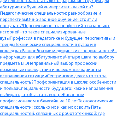
длительность
Как стать фотографом: инструкция для
абитуриента
Лучший университет - какой он?
Педагогические специальности: разнообразие и
перспективы
Очно-заочное обучение: стоит ли
поступать?
Перспективность профессий, связанных с
историей
Что такое специализированные
вузы
Профессия в педагогике и будущее: перспективы и
тренды
Технические специальности в вузах и в
колледжах
Разнообразие медицинских специальностей -
информация для абитуриентов
Четыре шага по выбору
предмета ЕГЭ
Неправильный выбор профессии:
возможные последствия и возможные варианты
исправления ситуации
Сестринское дело: что это за
специальность?
Профориентация в школе: особенности
и польза
Специальности будущего: какие направления
выбирать, чтобы стать востребованным
профессионалом в ближайшие 10 лет
Технологические
специальности: сколько их и как их освоить
Пять
специальностей, связанных с робототехникой: где