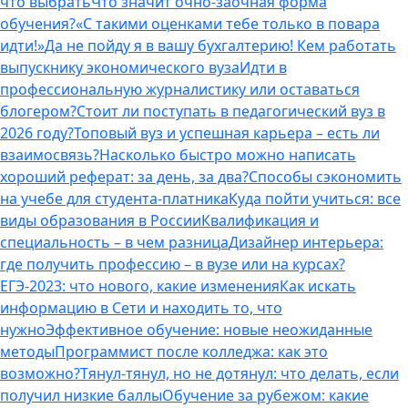
что выбрать
Что значит очно-заочная форма
обучения?
«С такими оценками тебе только в повара
идти!»
Да не пойду я в вашу бухгалтерию! Кем работать
выпускнику экономического вуза
Идти в
профессиональную журналистику или оставаться
блогером?
Стоит ли поступать в педагогический вуз в
2026 году?
Топовый вуз и успешная карьера – есть ли
взаимосвязь?
Насколько быстро можно написать
хороший реферат: за день, за два?
Способы сэкономить
на учебе для студента-платника
Куда пойти учиться: все
виды образования в России
Квалификация и
специальность – в чем разница
Дизайнер интерьера:
где получить профессию – в вузе или на курсах?
ЕГЭ-2023: что нового, какие изменения
Как искать
информацию в Сети и находить то, что
нужно
Эффективное обучение: новые неожиданные
методы
Программист после колледжа: как это
возможно?
Тянул-тянул, но не дотянул: что делать, если
получил низкие баллы
Обучение за рубежом: какие