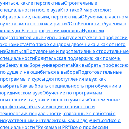
учиться, какие перспективы
Строительные
специальности после вуза
Кто такой маркетолог:
образование, навыки, перспективы
Обучение в частном
вузе: возможности или риски?
Особенности обучения в
колледже
Все о профессии кинолога
Нужны ли
подготовительные курсы абитуриенту?
Все о профессии
экономиста
Что такое синдром двоечника и как от него
избавиться
Популярные и перспективные строительные
специальности
Родительская поддержка: как помочь
ребенку в выборе университета
Как выбрать профессию
по душе и не ошибиться в выборе
Подготовительные
программы и курсы для поступления в вуз: как
выбрать
Как выбрать специальность при обучении в
юридическом вузе
Обучение по программам
психологии: где, как и сколько учиться
Современные
профессии, объединяющие творчество и
технологии
Специальности, связанные с работой с
искусственным интеллектом. Как и где учиться?
Всё о
специальности "Реклама и PR"
Все о профессии