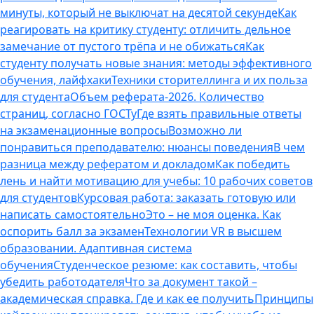
минуты, который не выключат на десятой секунде
Как
реагировать на критику студенту: отличить дельное
замечание от пустого трёпа и не обижаться
Как
студенту получать новые знания: методы эффективного
обучения, лайфхаки
Техники сторителлинга и их польза
для студента
Объем реферата-2026. Количество
страниц, согласно ГОСТу
Где взять правильные ответы
на экзаменационные вопросы
Возможно ли
понравиться преподавателю: нюансы поведения
В чем
разница между рефератом и докладом
Как победить
лень и найти мотивацию для учебы: 10 рабочих советов
для студентов
Курсовая работа: заказать готовую или
написать самостоятельно
Это – не моя оценка. Как
оспорить балл за экзамен
Технологии VR в высшем
образовании. Адаптивная система
обучения
Студенческое резюме: как составить, чтобы
убедить работодателя
Что за документ такой –
академическая справка. Где и как ее получить
Принципы