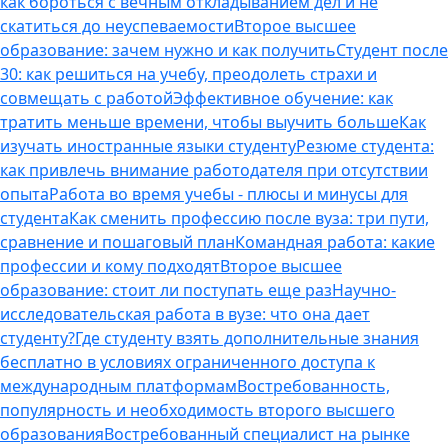
как бороться с вечным откладыванием дел и не
скатиться до неуспеваемости
Второе высшее
образование: зачем нужно и как получить
Студент после
30: как решиться на учебу, преодолеть страхи и
совмещать с работой
Эффективное обучение: как
тратить меньше времени, чтобы выучить больше
Как
изучать иностранные языки студенту
Резюме студента:
как привлечь внимание работодателя при отсутствии
опыта
Работа во время учебы - плюсы и минусы для
студента
Как сменить профессию после вуза: три пути,
сравнение и пошаговый план
Командная работа: какие
профессии и кому подходят
Второе высшее
образование: стоит ли поступать еще раз
Научно-
исследовательская работа в вузе: что она дает
студенту?
Где студенту взять дополнительные знания
бесплатно в условиях ограниченного доступа к
международным платформам
Востребованность,
популярность и необходимость второго высшего
образования
Востребованный специалист на рынке