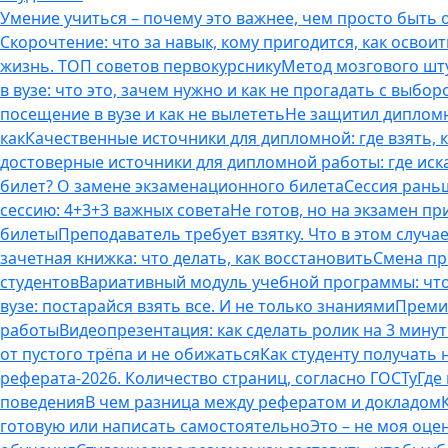
Умение учиться – почему это важнее, чем просто быть
Скорочтение: что за навык, кому пригодится, как освоит
жизнь. ТОП советов первокурснику
Метод мозгового шту
в вузе: что это, зачем нужно и как не прогадать с выбор
посещение в вузе и как не вылететь
Не защитил дипломн
как
Качественные источники для дипломной: где взять, 
достоверные источники для дипломной работы: где иска
билет? О замене экзаменационного билета
Сессия раньш
сессию: 4+3+3 важных совета
Не готов, но на экзамен пр
билеты
Преподаватель требует взятку. Что в этом случае
зачетная книжка: что делать, как восстановить
Смена пр
студентов
Вариативный модуль учебной программы: что 
вузе: постарайся взять все. И не только знаниями
Премия
работы
Видеопрезентация: как сделать ролик на 3 мину
от пустого трёпа и не обижаться
Как студенту получать
реферата-2026. Количество страниц, согласно ГОСТу
Где
поведения
В чем разница между рефератом и докладом
готовую или написать самостоятельно
Это – не моя оце