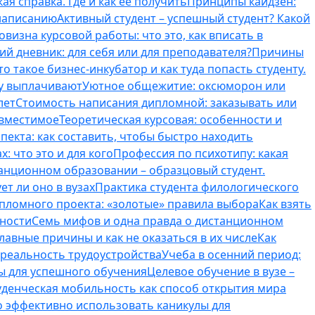
ая справка. Где и как ее получить
Принципы кайдзен:
 написанию
Активный студент – успешный студент? Какой
овизна курсовой работы: что это, как вписать в
ий дневник: для себя или для преподавателя?
Причины
то такое бизнес-инкубатор и как туда попасть студенту.
му выплачивают
Уютное общежитие: оксюморон или
лет
Стоимость написания дипломной: заказывать или
овместимое
Теоретическая курсовая: особенности и
пекта: как составить, чтобы быстро находить
: что это и для кого
Профессия по психотипу: какая
танционном образовании – образцовый студент.
ет ли оно в вузах
Практика студента филологического
ипломного проекта: «золотые» правила выбора
Как взять
нности
Семь мифов и одна правда о дистанционном
лавные причины и как не оказаться в их числе
Как
 реальность трудоустройства
Учеба в осенний период:
ты для успешного обучения
Целевое обучение в вузе –
уденческая мобильность как способ открытия мира
о эффективно использовать каникулы для