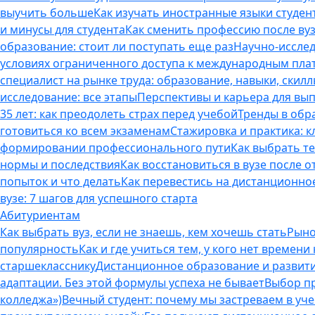
выучить больше
Как изучать иностранные языки студен
и минусы для студента
Как сменить профессию после вуз
образование: стоит ли поступать еще раз
Научно-исследо
условиях ограниченного доступа к международным пл
специалист на рынке труда: образование, навыки, скилл
исследование: все этапы
Перспективы и карьера для вып
35 лет: как преодолеть страх перед учебой
Тренды в обр
готовиться ко всем экзаменам
Стажировка и практика: к
формировании профессионального пути
Как выбрать т
нормы и последствия
Как восстановиться в вузе после 
попыток и что делать
Как перевестись на дистанционное
вузе: 7 шагов для успешного старта
Абитуриентам
Как выбрать вуз, если не знаешь, кем хочешь стать
Рыно
популярность
Как и где учиться тем, у кого нет времени
старшекласснику
Дистанционное образование и развитие
адаптации. Без этой формулы успеха не бывает
Выбор пр
колледжа»)
Вечный студент: почему мы застреваем в учеб