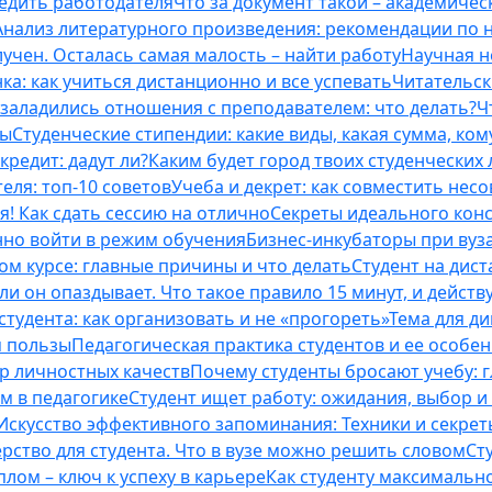
бедить работодателя
Что за документ такой – академическ
Анализ литературного произведения: рекомендации по
учен. Осталась самая малость – найти работу
Научная н
ка: как учиться дистанционно и все успевать
Читательск
 заладились отношения с преподавателем: что делать?
Ч
ты
Студенческие стипендии: какие виды, какая сумма, ко
кредит: дадут ли?
Каким будет город твоих студенческих 
еля: топ-10 советов
Учеба и декрет: как совместить нес
я! Как сдать сессию на отлично
Секреты идеального конс
нно войти в режим обучения
Бизнес-инкубаторы при вузах
м курсе: главные причины и что делать
Студент на дис
и он опаздывает. Что такое правило 15 минут, и действу
студента: как организовать и не «прогореть»
Тема для д
м пользы
Педагогическая практика студентов и ее особе
ор личностных качеств
Почему студенты бросают учебу: г
м в педагогике
Студент ищет работу: ожидания, выбор и
Искусство эффективного запоминания: Техники и секре
рство для студента. Что в вузе можно решить словом
Ст
лом – ключ к успеху в карьере
Как студенту максимальн