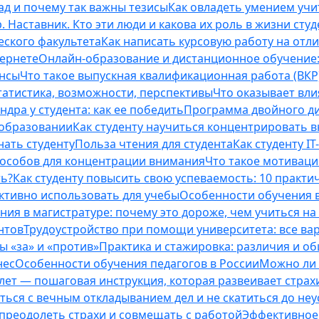
ад и почему так важны тезисы
Как овладеть умением учи
 Наставник. Кто эти люди и какова их роль в жизни студ
еского факультета
Как написать курсовую работу на отл
тернете
Онлайн-образование и дистанционное обучение:
ансы
Что такое выпускная квалификационная работа (ВКР
татистика, возможности, перспективы
Что оказывает вли
ндра у студента: как ее победить
Программа двойного дип
 образовании
Как студенту научиться концентрировать 
нать студенту
Польза чтения для студента
Как студенту I
способов для концентрации внимания
Что такое мотиваци
ть?
Как студенту повысить свою успеваемость: 10 практи
ективно использовать для учебы
Особенности обучения в
ния в магистратуре: почему это дороже, чем учиться на
нтов
Трудоустройство при помощи университета: все ва
 «за» и «против»
Практика и стажировка: различия и о
нес
Особенности обучения педагогов в России
Можно ли 
0 лет — пошаговая инструкция, которая развеивает страх
оться с вечным откладыванием дел и не скатиться до не
, преодолеть страхи и совмещать с работой
Эффективное 