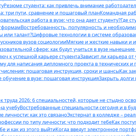
ту
Резюме студента: как привлечь внимание работодател
а: три пути, сравнение и пошаговый план
Командная раб
вательская работа в вузе: что она дает студенту?
Где с
атформам
Востребованность, популярность и необходим
ы или талант?
Цифровые технологии в системе образова
ускников вузов социологии
Мягкие и жесткие навыки и 
азовательной сфере: как будут учиться в вузе нынешни
люч к успешной карьере студента
Зависит ли карьера от
ему для написания дипломного проекта в технических и 
отчисления: пошаговая инструкция, сроки и шансы
Как за
 обучение в вузе: пошаговая инструкция
Закрыть долги в
к труда 2026: 6 специальностей, которые не стыдно осв
 на учебу
Востребованные специальности сегодня и в б
 личности: как это связано
Экстернат в колледже – реал
офессии по типу личности: что подходит тебе
Как посту
е и как из этого выйти
Когда введут электронное портф