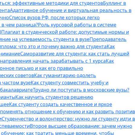
ться: эффективные методики для студентов
Буллинг в
ента
Адаптивное обучение и виртуальная реальность в
ично
Список вузов РФ, после которых легко
 в чем разница?
Роль курсовой работы в системе
)
Плагиат в студенческой работе: допустимые нормы и
яние на успеваемость студента в вузе
Преподаватель
лома: что это и почему важно для студента
Как
внимание
Саморазвитие для студента: как стать лучшей
T-направления начать зарабатывать с 1 курса
Как
онное письмо и как его правильно
ческих советов
Как гуманитарию одолеть
 частом вузе
Как студенту совместить учебу и
 бакалавриате
Трудно ли поступать в московские вузы?
рианты
Как научить студентов решению
бщее
Как студенту создать качественное и яркое
поменять отношение к обучению и как развить позитив
и
Студенчество и волонтерство: нужно ли cтуденту идти в
успеваемости
Второе высшее образование: зачем нужно
обучение: как тратить меньше времени, чтобы