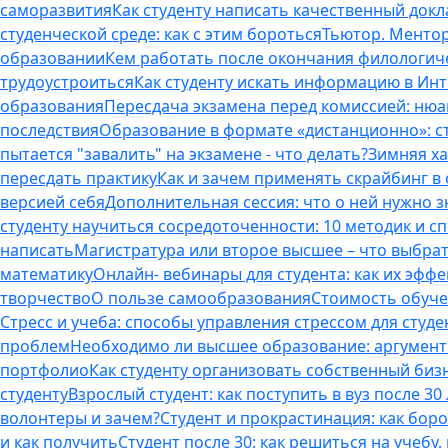
саморазвития
Как студенту написать качественный докл
студенческой среде: как с этим бороться
Тьютор. Ментор.
образовании
Кем работать после окончания филологич
трудоустроиться
Как студенту искать информацию в Ин
образования
Пересдача экзамена перед комиссией: ню
последствия
Образование в формате «дистанционно»: с
пытается "завалить" на экзамене - что делать?
Зимняя ха
пересдать практику
Как и зачем применять скрайбинг в
версией себя
Дополнительная сессия: что о ней нужно з
студенту научиться сосредоточенности: 10 методик и 
написать
Магистратура или второе высшее – что выбра
математику
Онлайн- вебинары для студента: как их эфф
творчество
О пользе самообразования
Стоимость обуче
Стресс и учеба: способы управления стрессом для студе
проблем
Необходимо ли высшее образование: аргументы
портфолио
Как студенту организовать собственный биз
студенту
Взрослый студент: как поступить в вуз после 3
волонтеры и зачем?
Студент и прокрастинация: как бор
и как получить
Студент после 30: как решиться на учебу