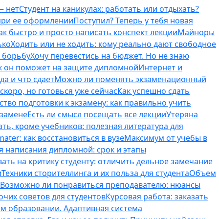
— нет
Студент на каникулах: работать или отдыхать?
 при ее оформлении
Поступил? Теперь у тебя новая
ак быстро и просто написать конспект лекции
Майноры
ько
Ходить или не ходить: кому реально дают свободное
ь борьбу
Хочу перевестись на бюджет. Но не знаю
к он поможет на защите дипломной
Интернет и
да и что сдает
Можно ли поменять экзаменационный
скоро, но готовься уже сейчас
Как успешно сдать
тво подготовки к экзамену: как правильно учить
кзамене
Есть ли смысл посещать все лекции
Утеряна
ть, кроме учебников: полезная литература для
ater: как восстановиться в вузе
Максимум от учебы в
я написания дипломной: срок и этапы
вать на критику студенту: отличить дельное замечание
и
Техники сторителлинга и их польза для студента
Объем
Возможно ли понравиться преподавателю: нюансы
очих советов для студентов
Курсовая работа: заказать
ем образовании. Адаптивная система