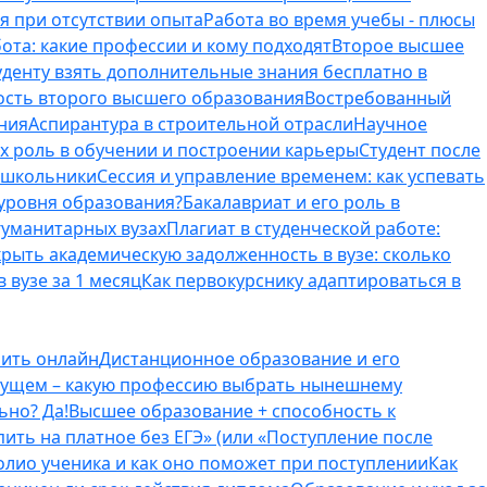
я при отсутствии опыта
Работа во время учебы - плюсы
ота: какие профессии и кому подходят
Второе высшее
туденту взять дополнительные знания бесплатно в
ость второго высшего образования
Востребованный
ния
Аспирантура в строительной отрасли
Научное
их роль в обучении и построении карьеры
Студент после
е школьники
Сессия и управление временем: как успевать
 уровня образования?
Бакалавриат и его роль в
гуманитарных вузах
Плагиат в студенческой работе:
крыть академическую задолженность в вузе: сколько
 вузе за 1 месяц
Как первокурснику адаптироваться в
оить онлайн
Дистанционное образование и его
удущем – какую профессию выбрать нынешнему
ьно? Да!
Высшее образование + способность к
пить на платное без ЕГЭ» (или «Поступление после
олио ученика и как оно поможет при поступлении
Как