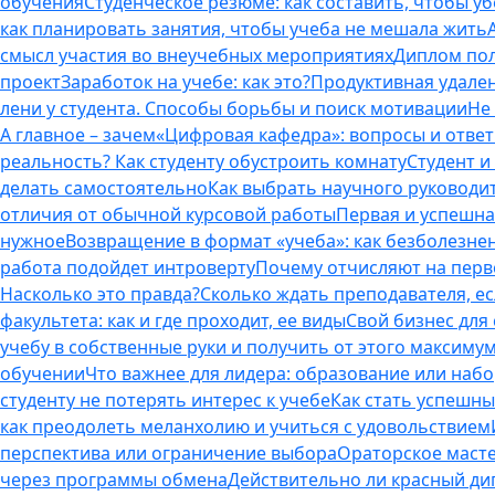
обучения
Студенческое резюме: как составить, чтобы у
как планировать занятия, чтобы учеба не мешала жить
смысл участия во внеучебных мероприятиях
Диплом пол
проект
Заработок на учебе: как это?
Продуктивная удален
лени у студента. Способы борьбы и поиск мотивации
Не
А главное – зачем
«Цифровая кафедра»: вопросы и отве
реальность? Как студенту обустроить комнату
Студент и 
делать самостоятельно
Как выбрать научного руководит
отличия от обычной курсовой работы
Первая и успешна
нужное
Возвращение в формат «учеба»: как безболезне
работа подойдет интроверту
Почему отчисляют на перво
Насколько это правда?
Сколько ждать преподавателя, есл
факультета: как и где проходит, ее виды
Свой бизнес для 
учебу в собственные руки и получить от этого максиму
обучении
Что важнее для лидера: образование или наб
студенту не потерять интерес к учебе
Как стать успешны
как преодолеть меланхолию и учиться с удовольствием
перспектива или ограничение выбора
Ораторское масте
через программы обмена
Действительно ли красный дип