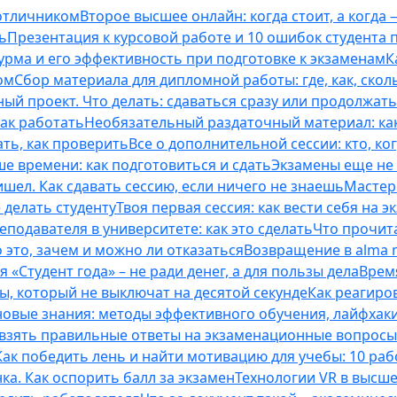
 отличником
Второе высшее онлайн: когда стоит, а когда 
ь
Презентация к курсовой работе и 10 ошибок студента
рма и его эффективность при подготовке к экзаменам
К
ом
Сбор материала для дипломной работы: где, как, скол
ый проект. Что делать: сдаваться сразу или продолжат
как работать
Необязательный раздаточный материал: ка
ть, как проверить
Все о дополнительной сессии: кто, ког
е времени: как подготовиться и сдать
Экзамены еще не 
ишел. Как сдавать сессию, если ничего не знаешь
Мастерс
 делать студенту
Твоя первая сессия: как вести себя на э
еподавателя в университете: как это сделать
Что прочита
это, зачем и можно ли отказаться
Возвращение в alma m
 «Студент года» – не ради денег, а для пользы дела
Врем
ты, который не выключат на десятой секунде
Как реагиро
 новые знания: методы эффективного обучения, лайфхак
 взять правильные ответы на экзаменационные вопросы
Как победить лень и найти мотивацию для учебы: 10 раб
нка. Как оспорить балл за экзамен
Технологии VR в высш