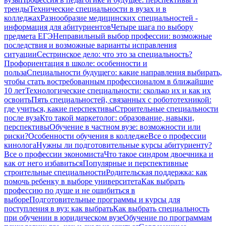
тренды
Технические специальности в вузах и в
колледжах
Разнообразие медицинских специальностей -
информация для абитуриентов
Четыре шага по выбору
предмета ЕГЭ
Неправильный выбор профессии: возможные
последствия и возможные варианты исправления
ситуации
Сестринское дело: что это за специальность?
Профориентация в школе: особенности и
польза
Специальности будущего: какие направления выбирать,
чтобы стать востребованным профессионалом в ближайшие
10 лет
Технологические специальности: сколько их и как их
освоить
Пять специальностей, связанных с робототехникой:
где учиться, какие перспективы
Строительные специальности
после вуза
Кто такой маркетолог: образование, навыки,
перспективы
Обучение в частном вузе: возможности или
риски?
Особенности обучения в колледже
Все о профессии
кинолога
Нужны ли подготовительные курсы абитуриенту?
Все о профессии экономиста
Что такое синдром двоечника и
как от него избавиться
Популярные и перспективные
строительные специальности
Родительская поддержка: как
помочь ребенку в выборе университета
Как выбрать
профессию по душе и не ошибиться в
выборе
Подготовительные программы и курсы для
поступления в вуз: как выбрать
Как выбрать специальность
при обучении в юридическом вузе
Обучение по программам