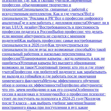
психологии: где, как и сколько учиться
Современные
профессии, объединяющие творчество и
технологии
Специальности, связанные с работой с
искусственным интеллектом. Как и где учиться?
Всё о
специальности "Реклама и PR"
Все о профессии цифрового
аналитика
Где и кем работать с дипломом юриста
Обучают ли в
вузах UI/UX дизайну?
Востребованность и престижность
профессии педагога в России
Выбор профессии: что делать,
если мнение абитуриента не сходится с мнением
родителей
Как выбрать профессию: самые востребованные
специальности в 2026 году
Как трудоустроиться по
специальности после вуза: все возможные способы
Кто такой
социальный работник и насколько перспективна эта
профессия?
Планирование карьеры - когда начинать и как не
ошибиться
Успешная карьера без высшего образования:
возможно ли такое?
Спортивный тренер: кто это и где этому
учатся
Профессии для любителей видеоигр: как зарабатывать,
не выходя из гейма
Кем и где работать после окончания
химического факультета
Методы эффективного обучения:
обзор и оценка их эффективности
Портфолио абитуриента:
что это, зачем необходимо и как его создать
Особенности
сессии в колледжах и техникумах
Все о профессии психолог:
стоит ли поступать на психолога в 2024-25 году?
Колледж
после 9 класса – как выбрать учебное заведение
Знание
иностранного языка при поступлении в вуз: какие