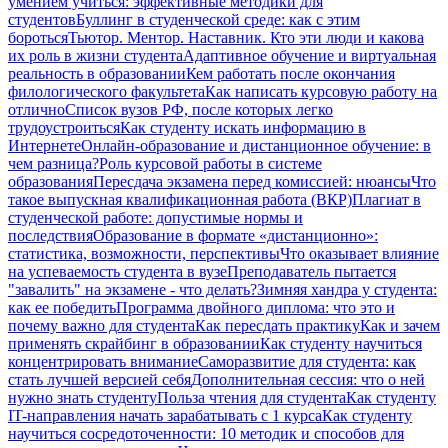
умением учиться: эффективные методики для
студентов
Буллинг в студенческой среде: как с этим
бороться
Тьютор. Ментор. Наставник. Кто эти люди и какова
их роль в жизни студента
Адаптивное обучение и виртуальная
реальность в образовании
Кем работать после окончания
филологического факультета
Как написать курсовую работу на
отлично
Список вузов РФ, после которых легко
трудоустроиться
Как студенту искать информацию в
Интернете
Онлайн-образование и дистанционное обучение: в
чем разница?
Роль курсовой работы в системе
образования
Пересдача экзамена перед комиссией: нюансы
Что
такое выпускная квалификационная работа (ВКР)
Плагиат в
студенческой работе: допустимые нормы и
последствия
Образование в формате «дистанционно»:
статистика, возможности, перспективы
Что оказывает влияние
на успеваемость студента в вузе
Преподаватель пытается
"завалить" на экзамене - что делать?
Зимняя хандра у студента:
как ее победить
Программа двойного диплома: что это и
почему важно для студента
Как пересдать практику
Как и зачем
применять скрайбинг в образовании
Как студенту научиться
концентрировать внимание
Саморазвитие для студента: как
стать лучшей версией себя
Дополнительная сессия: что о ней
нужно знать студенту
Польза чтения для студента
Как студенту
IT-направления начать зарабатывать с 1 курса
Как студенту
научиться сосредоточенности: 10 методик и способов для