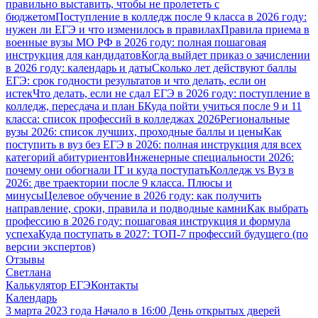
правильно выставить, чтобы не пролететь с
бюджетом
Поступление в колледж после 9 класса в 2026 году:
нужен ли ЕГЭ и что изменилось в правилах
Правила приема в
военные вузы МО РФ в 2026 году: полная пошаговая
инструкция для кандидатов
Когда выйдет приказ о зачислении
в 2026 году: календарь и даты
Сколько лет действуют баллы
ЕГЭ: срок годности результатов и что делать, если он
истек
Что делать, если не сдал ЕГЭ в 2026 году: поступление в
колледж, пересдача и план Б
Куда пойти учиться после 9 и 11
класса: список профессий в колледжах 2026
Региональные
вузы 2026: список лучших, проходные баллы и цены
Как
поступить в вуз без ЕГЭ в 2026: полная инструкция для всех
категорий абитуриентов
Инженерные специальности 2026:
почему они обогнали IT и куда поступать
Колледж vs Вуз в
2026: две траектории после 9 класса. Плюсы и
минусы
Целевое обучение в 2026 году: как получить
направление, сроки, правила и подводные камни
Как выбрать
профессию в 2026 году: пошаговая инструкция и формула
успеха
Куда поступать в 2027: ТОП-7 профессий будущего (по
версии экспертов)
Отзывы
Светлана
Калькулятор ЕГЭ
Контакты
Календарь
3 марта 2023 года Начало в 16:00 День открытых дверей