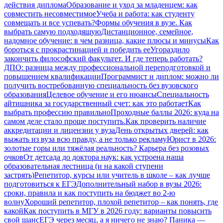
действия диплома
Образование и уход за младенцем: как
совместить несовместимое
Учеба и работа: как студенту
совмещать и все успевать?
Формы обучения в вузе. Как
выбрать самую подходящую
Дистанционное, семейное,
надомное обучение: в чем разница, какие плюсы и минусы
Как
бороться с прокрастинацией и победить ее
Угораздило
закончить философский факультет. И где теперь работать?
ДПО: разница между профессиональной переподготовкой и
повышением квалификации
Программист и диплом: можно ли
получить востребованную специальность без вузовского
образования
Целевое обучение и его нюансы
Специальность
айтишника за государственный счет: как это работает
Как
выбрать профессию правильно
Проходные баллы 2026: куда на
самом деле стало проще поступить.
Как проверить наличие
аккредитации и лицензии у вуза
День открытых дверей: как
выжать из вуза всю правду, а не только рекламу
Юрист в 2026:
золотые горы или тяжёлая реальность? Карьера без розовых
очков
От детсада до доктора наук: как устроена наша
образовательная лестница (и на какой ступени
застрять)
Репетитор, курсы или учитель в школе – как лучше
подготовиться к ЕГЭ
Дополнительный набор в вузы 2026:
сроки, правила и как поступить на бюджет во 2‑ю
волну
Хороший репетитор, плохой репетитор – как понять, где
какой
Как поступить в МГУ в 2026 году: варианты повысить
свой шанс
ЕГЭ через месяц, а я ничего не знаю? Паника —