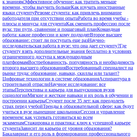
к знаниям
Эффективное обучение: как тратить меньше
времени, чтобы выучить больше
Как изучать иностранные
языки студенту
Резюме студента: как привлечь внимание
работодателя при отсутствии опыта
Работа во время учебы -
плюсы и минусы для студента
Как сменить профессию после
вуза: три пути, сравнение и пошаговый план
Командная
работа: какие профессии и кому подходят
Второе высшее
образование: стоит ли поступать еще раз
Научно-
исследовательская работа в вузе: что она дает студенту?
Где
студенту взять дополнительные знания бесплатно в условиях
ограниченного доступа к международным
платформам
Востребованность, популярность и необходимость
второго высшего образования
Востребованный специалист на
рынке труда: образование, навыки, скиллы или талант?
Цифровые технологии в системе образования
Аспирантура в
строительной отрасли
Научное исследование: все
этапы
Перспективы и карьера для выпускников вузов
социологии
Мягкие и жесткие навыки и их роль в обучении и
построении карьеры
Студент после 35 лет: как преодолеть
страх перед учебой
Тренды в образовательной сфере: как будут
учиться в вузе нынешние школьники
Сессия и управление
временем: как успевать готовиться ко всем
экзаменам
Стажировка и практика: ключ к успешной карьере
студента
Зависит ли карьера от уровня образования?
Бакалавриат и его роль в формировании профессионального