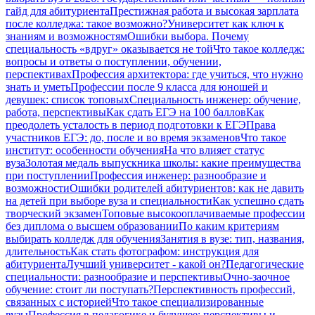
гайд для абитуриента
Престижная работа и высокая зарплата
после колледжа: такое возможно?
Университет как ключ к
знаниям и возможностям
Ошибки выбора. Почему
специальность «вдруг» оказывается не той
Что такое колледж:
вопросы и ответы о поступлении, обучении,
перспективах
Профессия архитектора: где учиться, что нужно
знать и уметь
Профессии после 9 класса для юношей и
девушек: список топовых
Специальность инженер: обучение,
работа, перспективы
Как сдать ЕГЭ на 100 баллов
Как
преодолеть усталость в период подготовки к ЕГЭ
Права
участников ЕГЭ: до, после и во время экзаменов
Что такое
институт: особенности обучения
На что влияет статус
вуза
Золотая медаль выпускника школы: какие преимущества
при поступлении
Профессия инженер: разнообразие и
возможности
Ошибки родителей абитуриентов: как не давить
на детей при выборе вуза и специальности
Как успешно сдать
творческий экзамен
Топовые высокооплачиваемые профессии
без диплома о высшем образовании
По каким критериям
выбирать колледж для обучения
Занятия в вузе: тип, названия,
длительность
Как стать фотографом: инструкция для
абитуриента
Лучший университет - какой он?
Педагогические
специальности: разнообразие и перспективы
Очно-заочное
обучение: стоит ли поступать?
Перспективность профессий,
связанных с историей
Что такое специализированные
вузы
Профессия в педагогике и будущее: перспективы и