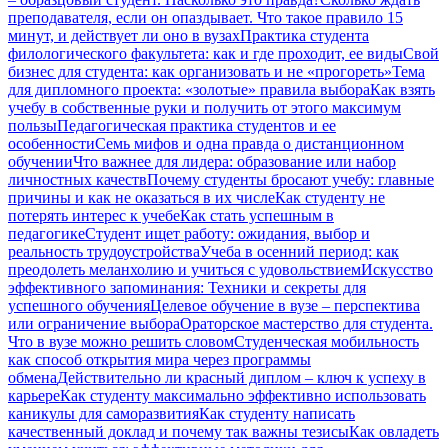
преподавателя, если он опаздывает. Что такое правило 15
минут, и действует ли оно в вузах
Практика студента
филологического факультета: как и где проходит, ее виды
Свой
бизнес для студента: как организовать и не «прогореть»
Тема
для дипломного проекта: «золотые» правила выбора
Как взять
учебу в собственные руки и получить от этого максимум
пользы
Педагогическая практика студентов и ее
особенности
Семь мифов и одна правда о дистанционном
обучении
Что важнее для лидера: образование или набор
личностных качеств
Почему студенты бросают учебу: главные
причины и как не оказаться в их числе
Как студенту не
потерять интерес к учебе
Как стать успешным в
педагогике
Студент ищет работу: ожидания, выбор и
реальность трудоустройства
Учеба в осенний период: как
преодолеть меланхолию и учиться с удовольствием
Искусство
эффективного запоминания: Техники и секреты для
успешного обучения
Целевое обучение в вузе – перспектива
или ограничение выбора
Ораторское мастерство для студента.
Что в вузе можно решить словом
Студенческая мобильность
как способ открытия мира через программы
обмена
Действительно ли красный диплом – ключ к успеху в
карьере
Как студенту максимально эффективно использовать
каникулы для саморазвития
Как студенту написать
качественный доклад и почему так важны тезисы
Как овладеть