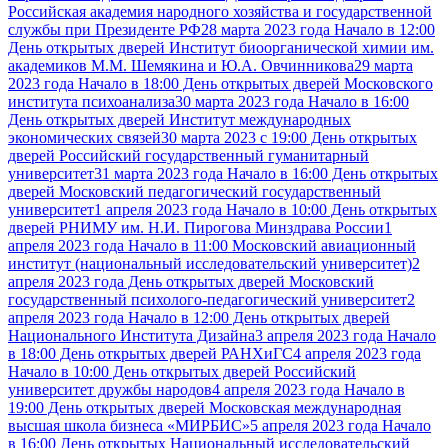
Российская академия народного хозяйства и государственной
службы при Президенте РФ
28 марта 2023 года Начало в 12:00
День открытых дверей Институт биоорганической химии им.
академиков М.М. Шемякина и Ю.А. Овчинникова
29 марта
2023 года Начало в 18:00 День открытых дверей Московского
института психоанализа
30 марта 2023 года Начало в 16:00
День открытых дверей Институт международных
экономических связей
30 марта 2023 с 19:00 День открытых
дверей Российский государственный гуманитарный
университет
31 марта 2023 года Начало в 16:00 День открытых
дверей Московский педагогический государственный
университет
1 апреля 2023 года Начало в 10:00 День открытых
дверей РНИМУ им. Н.И. Пирогова Минздрава России
1
апреля 2023 года Начало в 11:00 Московский авиационный
институт (национальный исследовательский университет)
2
апреля 2023 года День открытых дверей Московский
государственный психолого-педагогический университет
2
апреля 2023 года Начало в 12:00 День открытых дверей
Национального Института Дизайна
3 апреля 2023 года Начало
в 18:00 День открытых дверей РАНХиГС
4 апреля 2023 года
Начало в 10:00 День открытых дверей Российский
университет дружбы народов
4 апреля 2023 года Начало в
19:00 День открытых дверей Московская международная
высшая школа бизнеса «МИРБИС»
5 апреля 2023 года Начало
в 16:00 День открытых Национальный исследовательский