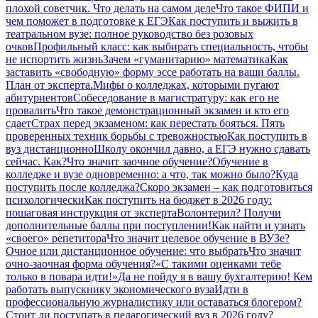
плохой советчик. Что делать на самом деле
Что такое ФИПИ и
чем поможет в подготовке к ЕГЭ
Как поступить и выжить в
театральном вузе: полное руководство без розовых
очков
Профильный класс: как выбирать специальность, чтобы
не испортить жизнь
Зачем «гуманитарию» математика
Как
заставить «свободную» форму эссе работать на ваши баллы.
План от эксперта.
Мифы о колледжах, которыми пугают
абитуриентов
Собеседование в магистратуру: как его не
провалить
Что такое демонстрационный экзамен и кто его
сдает
Страх перед экзаменом: как перестать бояться. Пять
проверенных техник борьбы с тревожностью
Как поступить в
вуз дистанционно
Школу окончил давно, а ЕГЭ нужно сдавать
сейчас. Как?
Что значит заочное обучение?
Обучение в
колледже и вузе одновременно: а что, так можно было?
Куда
поступить после колледжа?
Скоро экзамен – как подготовиться
психологически
Как поступить на бюджет в 2026 году:
пошаговая инструкция от эксперта
Волонтерил? Получи
дополнительные баллы при поступлении!
Как найти и узнать
«своего» репетитора
Что значит целевое обучение в ВУЗе?
Очное или дистанционное обучение: что выбрать
Что значит
очно-заочная форма обучения?
«С такими оценками тебе
только в повара идти!»
Да не пойду я в вашу бухгалтерию! Кем
работать выпускнику экономического вуза
Идти в
профессиональную журналистику или оставаться блогером?
Стоит ли поступать в педагогический вуз в 2026 году?