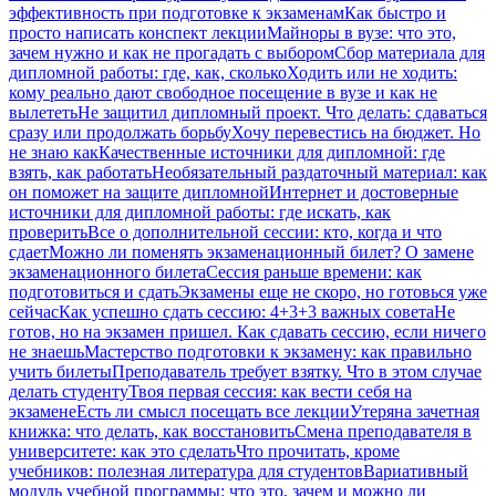
эффективность при подготовке к экзаменам
Как быстро и
просто написать конспект лекции
Майноры в вузе: что это,
зачем нужно и как не прогадать с выбором
Сбор материала для
дипломной работы: где, как, сколько
Ходить или не ходить:
кому реально дают свободное посещение в вузе и как не
вылететь
Не защитил дипломный проект. Что делать: сдаваться
сразу или продолжать борьбу
Хочу перевестись на бюджет. Но
не знаю как
Качественные источники для дипломной: где
взять, как работать
Необязательный раздаточный материал: как
он поможет на защите дипломной
Интернет и достоверные
источники для дипломной работы: где искать, как
проверить
Все о дополнительной сессии: кто, когда и что
сдает
Можно ли поменять экзаменационный билет? О замене
экзаменационного билета
Сессия раньше времени: как
подготовиться и сдать
Экзамены еще не скоро, но готовься уже
сейчас
Как успешно сдать сессию: 4+3+3 важных совета
Не
готов, но на экзамен пришел. Как сдавать сессию, если ничего
не знаешь
Мастерство подготовки к экзамену: как правильно
учить билеты
Преподаватель требует взятку. Что в этом случае
делать студенту
Твоя первая сессия: как вести себя на
экзамене
Есть ли смысл посещать все лекции
Утеряна зачетная
книжка: что делать, как восстановить
Смена преподавателя в
университете: как это сделать
Что прочитать, кроме
учебников: полезная литература для студентов
Вариативный
модуль учебной программы: что это, зачем и можно ли