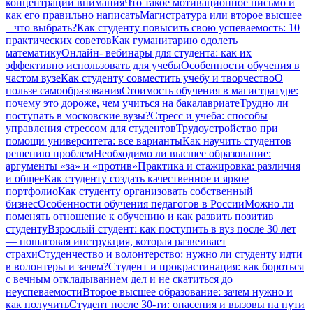
концентрации внимания
Что такое мотивационное письмо и
как его правильно написать
Магистратура или второе высшее
– что выбрать?
Как студенту повысить свою успеваемость: 10
практических советов
Как гуманитарию одолеть
математику
Онлайн- вебинары для студента: как их
эффективно использовать для учебы
Особенности обучения в
частом вузе
Как студенту совместить учебу и творчество
О
пользе самообразования
Стоимость обучения в магистратуре:
почему это дороже, чем учиться на бакалавриате
Трудно ли
поступать в московские вузы?
Стресс и учеба: способы
управления стрессом для студентов
Трудоустройство при
помощи университета: все варианты
Как научить студентов
решению проблем
Необходимо ли высшее образование:
аргументы «за» и «против»
Практика и стажировка: различия
и общее
Как студенту создать качественное и яркое
портфолио
Как студенту организовать собственный
бизнес
Особенности обучения педагогов в России
Можно ли
поменять отношение к обучению и как развить позитив
студенту
Взрослый студент: как поступить в вуз после 30 лет
— пошаговая инструкция, которая развеивает
страхи
Студенчество и волонтерство: нужно ли cтуденту идти
в волонтеры и зачем?
Студент и прокрастинация: как бороться
с вечным откладыванием дел и не скатиться до
неуспеваемости
Второе высшее образование: зачем нужно и
как получить
Студент после 30-ти: опасения и вызовы на пути