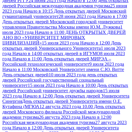
дверей РГГУ
24 июня 2023 года Начало в 12:00 день открытых
дверей Российская международная академия туризма
25 июня
2023 года Начало в 10:15 День открытых дверей Московский
гуманитарный университет
28 июня 2023 года Начало в 17:00
День открытых дверей Московский городской университет
управления Правительства Москвы имени Ю.М. Лужкова
1
июля 2023 года Начало в 11:00 ДЕНЬ ОТКРЫТЫХ ДВЕРЕЙ
АНО ВО «УНИВЕРСИТЕТ МИРОВЫХ
ЦИВИЛИЗАЦИЙ»
15 июля 2023 года Начало в 12:00 День
открытых дверей Универсального Университета
1 июля 2023
года Начало в 14:00 открытых дверей в ИГУМО
8 июля 2023
года Начало в 11:00 День открытых дверей МИРЭА –
Российский технологический университет
9 июля 2023 года
Начало в 11:00 Московский Университет имени С.Ю. Витте
День открытых дверей
10 июля 2023 года день открытых
дверей Российский государственный социальный
университет
15 июля 2023 года Начало в 10:00 День открытых
дверей Российский университет дружбы народов
15 июля
2023 года Начало в 12:00 День открытых дверей Университета
Синергия
День открытых дверей Университета имени О.Е.
Кутафина (МГЮА
12 августа 2023 года 10.00 День открытых
дверей Московского филиала Российской международной
академии туризма
26 августа 2023 года Начало в 12:00
Российская международная академия туризма
27 августа 2023
года Начало в 12:00 День открытых дверей Университета