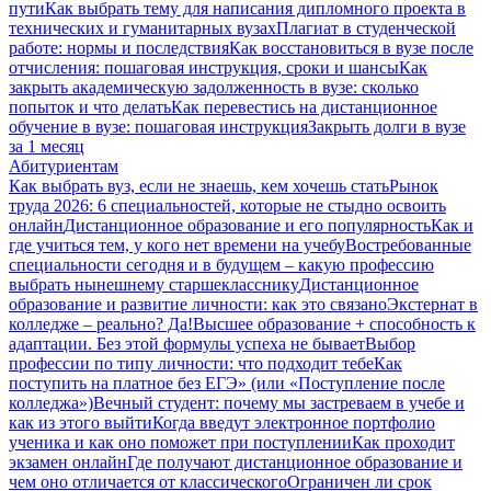
пути
Как выбрать тему для написания дипломного проекта в
технических и гуманитарных вузах
Плагиат в студенческой
работе: нормы и последствия
Как восстановиться в вузе после
отчисления: пошаговая инструкция, сроки и шансы
Как
закрыть академическую задолженность в вузе: сколько
попыток и что делать
Как перевестись на дистанционное
обучение в вузе: пошаговая инструкция
Закрыть долги в вузе
за 1 месяц
Абитуриентам
Как выбрать вуз, если не знаешь, кем хочешь стать
Рынок
труда 2026: 6 специальностей, которые не стыдно освоить
онлайн
Дистанционное образование и его популярность
Как и
где учиться тем, у кого нет времени на учебу
Востребованные
специальности сегодня и в будущем – какую профессию
выбрать нынешнему старшекласснику
Дистанционное
образование и развитие личности: как это связано
Экстернат в
колледже – реально? Да!
Высшее образование + способность к
адаптации. Без этой формулы успеха не бывает
Выбор
профессии по типу личности: что подходит тебе
Как
поступить на платное без ЕГЭ» (или «Поступление после
колледжа»)
Вечный студент: почему мы застреваем в учебе и
как из этого выйти
Когда введут электронное портфолио
ученика и как оно поможет при поступлении
Как проходит
экзамен онлайн
Где получают дистанционное образование и
чем оно отличается от классического
Ограничен ли срок