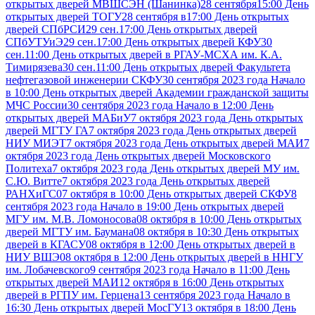
открытых дверей МВШСЭН (Шанинка)
28 сентября15:00 День
открытых дверей ТОГУ
28 сентября в17:00 День открытых
дверей СПбРСИ
29 сен.17:00 День открытых дверей
СПбУТУиЭ
29 сен.17:00 День открытых дверей КФУ
30
сен.11:00 День открытых дверей в РГАУ-МСХА им. К.А.
Тимирязева
30 сен.11:00 День открытых дверей Факультета
нефтегазовой инженерии СКФУ
30 сентября 2023 года Начало
в 10:00 День открытых дверей Академии гражданской защиты
МЧС России
30 сентября 2023 года Начало в 12:00 День
открытых дверей МАБиУ
7 октября 2023 года День открытых
дверей МГТУ ГА
7 октября 2023 года День открытых дверей
НИУ МИЭТ
7 октября 2023 года День открытых дверей МАИ
7
октября 2023 года День открытых дверей Московского
Политеха
7 октября 2023 года День открытых дверей МУ им.
С.Ю. Витте
7 октября 2023 года День открытых дверей
РАНХиГС
07 октября в 10:00 День открытых дверей СКФУ
8
сентября 2023 года Начало в 19:00 День открытых дверей
МГУ им. М.В. Ломоносова
08 октября в 10:00 День открытых
дверей МГТУ им. Баумана
08 октября в 10:30 День открытых
дверей в КГАСУ
08 октября в 12:00 День открытых дверей в
НИУ ВШЭ
08 октября в 12:00 День открытых дверей в ННГУ
им. Лобачевского
9 сентября 2023 года Начало в 11:00 День
открытых дверей МАИ
12 октября в 16:00 День открытых
дверей в РГПУ им. Герцена
13 сентября 2023 года Начало в
16:30 День открытых дверей МосГУ
13 октября в 18:00 День