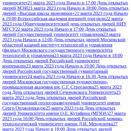
университет
21 марта 2023 года Начало в 17:00 День открытых
дверей МЭИ
21 марта 2023 года Начало в 18:00 День открытых
дверей «Высшая школа экономики»
21 марта 2023 года Начало
в 19:00 Всероссийская академия внешней торговли
22 марта
2023 года Общеуниверситетский день открытых дверей НИУ
МГСУ
22 марта 2023 года Начало в 17:00 День открытых
дверей Государственный университет управления
23 марта
2023 года Начало в 12:00 День открытых дверей Московский
областной казачий институт технологий и управления
(филиал) Московского государственного университета
технологий и управления
23 марта 2023 года Начало в 18:00
День открытых дверей Российский университет
кооперации
23 марта 2023 года Начало в 19:00 День открытых
дверей Российский государственный гуманитарный
университет
24 марта 2023 года Начало в 16:30 День открытых
дверей Московская государственная художественно-
промышленная академия им. С.Г. Строганова
25 марта 2023
года День открытых дверей Сеченовского Университета
25
марта 2023 года День открытых дверей Российский
государственный геологоразведочный университет имени
Серго Орджоникидзе
25 марта 2023 года День открытых
дверей Университета имени О.Е. Кутафина (МГЮА)
27 марта
2023 года 16:00 День открытых дверей Российский химико-
технологический университет имени Д.И. Менделеева
27
марта 2023 года Начало в 18:00 День открытых дверей