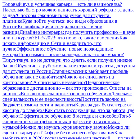
Топовый вуз и успешная карьера – есть ли взаимосвязь?
Насколько быстро можно написать хороший реферат: за день,
за два?
Способы сэкономить на учебе для студента-
платника
Куда пойти учиться: все виды образования в
России
Квалификация и специальность – в чем
разница
Дизайнер интерьера: где получить профессию – в вузе
или на курсах?
ЕГЭ-2023: что нового, какие изменения
Как
искать информацию в Сети и находить то, что
нужно
Эффективное обучение: новые неожиданные
методы
Программист после колледжа: как это возможно?
Тянул-тянул, но не дотянул: что делать, если получил низкие
баллы
Обучение за рубежом: какие страны и гранты доступны
для студента из России
Старшеклассник выбирает профиль
обучения: как не ошибиться
Можно ли списывать на
контрольной? А списывать незаметно?
Педагогическое
образование дистанционно – как это происходит. Ответы на
вопросы
Есть ли карьера после заочного обучения
«Дешевая»
специальность и ее перспективность
Поступить заочно на
бюджет: возможности и варианты
Карьера для бухгалтера: от
кассира до главбуха
Как стать госслужащим: что за работа, где
обучают
Эффективное обучение: 8 методик и способов
Топ-5
современных востребованных профессий, связанных с
музыкой
Можно ли изучать журналистику заочно
Можно ли
сделать карьеру в IT-сфере без высшего образования
Как
выбрать вуз в 2026: государственный или частный — полный