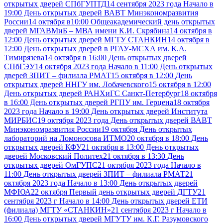
открытых дверей СПбГУПТД
14 сентября 2023 года Начало в
19:00 День открытых дверей ВАВТ Минэкономразвития
России
14 октября в10:00 Общеакадемический день открытых
дверей МГАВМиБ – МВА имени К.И. Скрябина
14 октября в
12:00 День открытых дверей МГТУ СТАНКИН
14 октября в
12:00 День открытых дверей в РГАУ-МСХА им. К.А.
Тимирязева
14 октября в 16:00 День открытых дверей
СПбГЭУ
14 октября 2023 года Начало в 11:00 День открытых
дверей ЗПИТ – филиала РМАТ
15 октября в 12:00 День
открытых дверей ННГУ им. Лобачевского
15 октября в 12:00
День открытых дверей РАНХиГС Санкт-Петербург
18 октября
в 16:00 День открытых дверей РГПУ им. Герцена
18 октября
2023 года Начало в 19:00 День открытых дверей Института
МИРБИС
19 октября 2023 года День открытых дверей ВАВТ
Минэкономразвития России
19 октября День открытых
лабораторий на Ломоносова ИТМО
20 октября в 18:00 День
открытых дверей КФУ
21 октября в 13:00 День открытых
дверей Московский Политех
21 октября в 13:30 День
открытых дверей ОмГУПС
21 октября 2023 года Начало в
11:00 День открытых дверей ЗПИТ – филиала РМАТ
21
октября 2023 года Начало в 13:00 День открытых дверей
МФЮА
22 октября Первый день открытых дверей ДГТУ
21
сентября 2023 г Начало в 14:00 День открытых дверей ЕТИ
(филиала) МГТУ «СТАНКИН»
21 сентября 2023 г Начало в
16:00 День открытых дверей МГУТУ им. К.Г. Разумовского