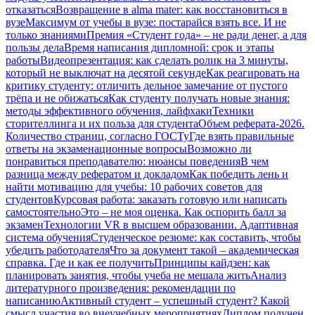
отказаться
Возвращение в alma mater: как восстановиться в
вузе
Максимум от учебы в вузе: постарайся взять все. И не
только знаниями
Премия «Студент года» – не ради денег, а для
пользы дела
Время написания дипломной: срок и этапы
работы
Видеопрезентация: как сделать ролик на 3 минуты,
который не выключат на десятой секунде
Как реагировать на
критику студенту: отличить дельное замечание от пустого
трёпа и не обижаться
Как студенту получать новые знания:
методы эффективного обучения, лайфхаки
Техники
сторителлинга и их польза для студента
Объем реферата-2026.
Количество страниц, согласно ГОСТу
Где взять правильные
ответы на экзаменационные вопросы
Возможно ли
понравиться преподавателю: нюансы поведения
В чем
разница между рефератом и докладом
Как победить лень и
найти мотивацию для учебы: 10 рабочих советов для
студентов
Курсовая работа: заказать готовую или написать
самостоятельно
Это – не моя оценка. Как оспорить балл за
экзамен
Технологии VR в высшем образовании. Адаптивная
система обучения
Студенческое резюме: как составить, чтобы
убедить работодателя
Что за документ такой – академическая
справка. Где и как ее получить
Принципы кайдзен: как
планировать занятия, чтобы учеба не мешала жить
Анализ
литературного произведения: рекомендации по
написанию
Активный студент – успешный студент? Какой
смысл участия во внеучебных мероприятиях
Диплом получен.