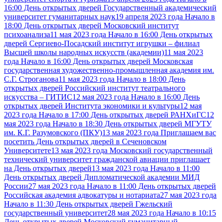
16:00 День открытых дверей Государственный академический
университет гуманитарных наук
19 апреля 2023 года Начало в
18:00 День открытых дверей Московский институт
психоанализа
11 мая 2023 года Начало в 16:00 День открытых
дверей Сергиево-Посадский институт игрушки – филиал
Высшей школы народных искусств (академии)
11 мая 2023
года Начало в 16:00 День открытых дверей Московская
государственная художественно-промышленная академия им.
С.Г. Строганова
11 мая 2023 года Начало в 18:00 День
открытых дверей Российский институт театрального
искусства – ГИТИС
12 мая 2023 года Начало в 16:00 День
открытых дверей Института экономики и культуры
12 мая
2023 года Начало в 17:00 День открытых дверей РАНХиГС
12
мая 2023 года Начало в 18:30 День открытых дверей МГУТУ
им. К.Г. Разумовского (ПКУ)
13 мая 2023 года Приглашаем вас
посетить День открытых дверей в Сеченовском
Университете
13 мая 2023 года Московский государственный
технический университет гражданской авиации приглашает
на День открытых дверей
13 мая 2023 года Начало в 11:00
День открытых дверей Дипломатической академии МИД
России
27 мая 2023 года Начало в 11:00 День открытых дверей
Российская академия адвокатуры и нотариата
27 мая 2023 года
Начало в 11:30 День открытых дверей Гжельский
государственный университет
28 мая 2023 года Начало в 10:15
День открытых дверей Московский гуманитарный