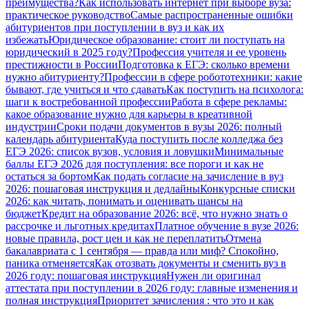
преимущества?
Как использовать интернет при выборе вуза:
практическое руководство
Самые распространенные ошибки
абитуриентов при поступлении в вуз и как их
избежать
Юридическое образование: стоит ли поступать на
юридический в 2025 году?
Профессия учителя и ее уровень
престижности в России
Подготовка к ЕГЭ: сколько времени
нужно абитуриенту?
Профессии в сфере робототехники: какие
бывают, где учиться и что сдавать
Как поступить на психолога:
шаги к востребованной профессии
Работа в сфере рекламы:
какое образование нужно для карьеры в креативной
индустрии
Сроки подачи документов в вузы 2026: полный
календарь абитуриента
Куда поступить после колледжа без
ЕГЭ 2026: список вузов, условия и ловушки
Минимальные
баллы ЕГЭ 2026 для поступления: все пороги и как не
остаться за бортом
Как подать согласие на зачисление в вуз
2026: пошаговая инструкция и дедлайны
Конкурсные списки
2026: как читать, понимать и оценивать шансы на
бюджет
Кредит на образование 2026: всё, что нужно знать о
рассрочке и льготных кредитах
Платное обучение в вузе 2026:
новые правила, рост цен и как не переплатить
Отмена
бакалавриата с 1 сентября — правда или миф? Спокойно,
паника отменяется
Как отозвать документы и сменить вуз в
2026 году: пошаговая инструкция
Нужен ли оригинал
аттестата при поступлении в 2026 году: главные изменения и
полная инструкция
Приоритет зачисления : что это и как