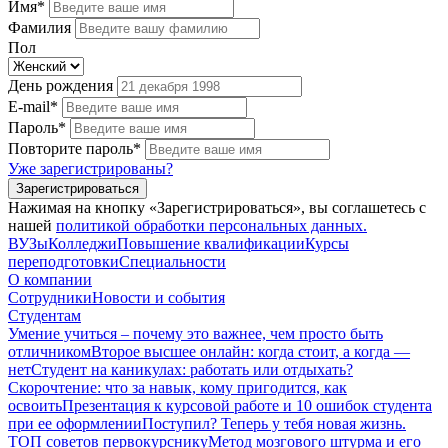
Имя*
Фамилия
Пол
День рождения
E-mail*
Пароль*
Повторите пароль*
Уже зарегистрированы?
Зарегистрироваться
Нажимая на кнопку «Зарегистрироваться», вы соглашетесь с
нашей
политикой обработки персональных данных.
ВУЗы
Колледжи
Повышение квалификации
Курсы
переподготовки
Специальности
О компании
Сотрудники
Новости и события
Студентам
Умение учиться – почему это важнее, чем просто быть
отличником
Второе высшее онлайн: когда стоит, а когда —
нет
Студент на каникулах: работать или отдыхать?
Скорочтение: что за навык, кому пригодится, как
освоить
Презентация к курсовой работе и 10 ошибок студента
при ее оформлении
Поступил? Теперь у тебя новая жизнь.
ТОП советов первокурснику
Метод мозгового штурма и его