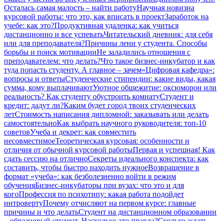
Осталась самая малость – найти работу
Научная новизна
курсовой работы: что это, как вписать в проект
Заработок на
учебе: как это?
Продуктивная удаленка: как учиться
дистанционно и все успевать
Читательский дневник: для себя
или для преподавателя?
Причины лени у студента. Способы
борьбы и поиск мотивации
Не заладились отношения с
преподавателем: что делать?
Что такое бизнес-инкубатор и как
туда попасть студенту. А главное – зачем
«Цифровая кафедра»:
вопросы и ответы
Студенческие стипендии: какие виды, какая
сумма, кому выплачивают
Уютное общежитие: оксюморон или
реальность? Как студенту обустроить комнату
Студент и
кредит: дадут ли?
Каким будет город твоих студенческих
лет
Стоимость написания дипломной: заказывать или делать
самостоятельно
Как выбрать научного руководителя: топ-10
советов
Учеба и декрет: как совместить
несовместимое
Теоретическая курсовая: особенности и
отличия от обычной курсовой работы
Первая и успешная! Как
сдать сессию на отлично
Секреты идеального конспекта: как
составить, чтобы быстро находить нужное
Возвращение в
формат «учеба»: как безболезненно войти в режим
обучения
Бизнес-инкубаторы при вузах: что это и для
кого
Профессия по психотипу: какая работа подойдет
интроверту
Почему отчисляют на первом курсе: главные
причины и что делать
Студент на дистанционном образовании
– образцовый студент. Насколько это правда?
Сколько ждать