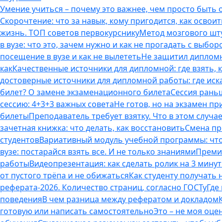
Умение учиться – почему это важнее, чем просто быть
Скорочтение: что за навык, кому пригодится, как освоит
жизнь. ТОП советов первокурснику
Метод мозгового шту
в вузе: что это, зачем нужно и как не прогадать с выбор
посещение в вузе и как не вылететь
Не защитил дипломн
как
Качественные источники для дипломной: где взять, 
достоверные источники для дипломной работы: где иска
билет? О замене экзаменационного билета
Сессия раньш
сессию: 4+3+3 важных совета
Не готов, но на экзамен пр
билеты
Преподаватель требует взятку. Что в этом случае
зачетная книжка: что делать, как восстановить
Смена пр
студентов
Вариативный модуль учебной программы: что 
вузе: постарайся взять все. И не только знаниями
Премия
работы
Видеопрезентация: как сделать ролик на 3 мину
от пустого трёпа и не обижаться
Как студенту получать
реферата-2026. Количество страниц, согласно ГОСТу
Где
поведения
В чем разница между рефератом и докладом
готовую или написать самостоятельно
Это – не моя оце