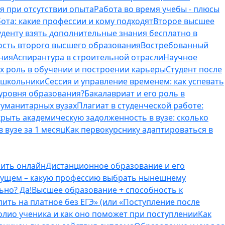
я при отсутствии опыта
Работа во время учебы - плюсы
ота: какие профессии и кому подходят
Второе высшее
туденту взять дополнительные знания бесплатно в
ость второго высшего образования
Востребованный
ния
Аспирантура в строительной отрасли
Научное
их роль в обучении и построении карьеры
Студент после
е школьники
Сессия и управление временем: как успевать
 уровня образования?
Бакалавриат и его роль в
гуманитарных вузах
Плагиат в студенческой работе:
крыть академическую задолженность в вузе: сколько
 вузе за 1 месяц
Как первокурснику адаптироваться в
оить онлайн
Дистанционное образование и его
удущем – какую профессию выбрать нынешнему
ьно? Да!
Высшее образование + способность к
пить на платное без ЕГЭ» (или «Поступление после
олио ученика и как оно поможет при поступлении
Как