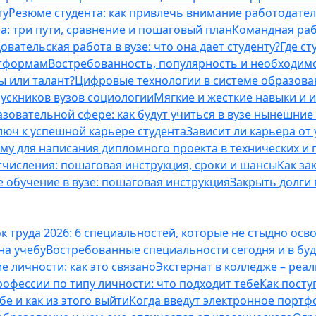
ту
Резюме студента: как привлечь внимание работодател
а: три пути, сравнение и пошаговый план
Командная раб
вательская работа в вузе: что она дает студенту?
Где с
атформам
Востребованность, популярность и необходим
ы или талант?
Цифровые технологии в системе образова
ускников вузов социологии
Мягкие и жесткие навыки и 
азовательной сфере: как будут учиться в вузе нынешни
люч к успешной карьере студента
Зависит ли карьера от
ему для написания дипломного проекта в технических и 
отчисления: пошаговая инструкция, сроки и шансы
Как за
 обучение в вузе: пошаговая инструкция
Закрыть долги в
к труда 2026: 6 специальностей, которые не стыдно осв
 на учебу
Востребованные специальности сегодня и в б
 личности: как это связано
Экстернат в колледже – реал
офессии по типу личности: что подходит тебе
Как посту
е и как из этого выйти
Когда введут электронное портф