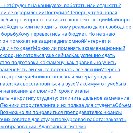
— нет
Студент на каникулах: работать или отдыхать?
 при ее оформлении
Поступил? Теперь у тебя новая
ак быстро и просто написать конспект лекции
Майноры
ько
Ходить или не ходить: кому реально дают свободное
ь борьбу
Хочу перевестись на бюджет. Но не знаю
к он поможет на защите дипломной
Интернет и
да и что сдает
Можно ли поменять экзаменационный
скоро, но готовься уже сейчас
Как успешно сдать
тво подготовки к экзамену: как правильно учить
кзамене
Есть ли смысл посещать все лекции
Утеряна
ть, кроме учебников: полезная литература для
ater: как восстановиться в вузе
Максимум от учебы в
я написания дипломной: срок и этапы
вать на критику студенту: отличить дельное замечание
и
Техники сторителлинга и их польза для студента
Объем
Возможно ли понравиться преподавателю: нюансы
очих советов для студентов
Курсовая работа: заказать
ем образовании. Адаптивная система