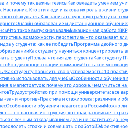
ад и почему так важны тезисы
Как овладеть умением учи
 Наставник. Кто эти люди и какова их роль в жизни студ
еского факультета
Как написать курсовую работу на отл
тернете
Онлайн-образование и дистанционное обучение:
ансы
Что такое выпускная квалификационная работа (ВКР
татистика, возможности, перспективы
Что оказывает вли
ндра у студента: как ее победить
Программа двойного дип
 образовании
Как студенту научиться концентрировать 
нать студенту
Польза чтения для студента
Как студенту I
способов для концентрации внимания
Что такое мотиваци
ть?
Как студенту повысить свою успеваемость: 10 практи
ективно использовать для учебы
Особенности обучения в
ния в магистратуре: почему это дороже, чем учиться на
нтов
Трудоустройство при помощи университета: все ва
 «за» и «против»
Практика и стажировка: различия и о
нес
Особенности обучения педагогов в России
Можно ли 
0 лет — пошаговая инструкция, которая развеивает страх
оться с вечным откладыванием дел и не скатиться до не
, преодолеть страхи и совмещать с работой
Эффективное 