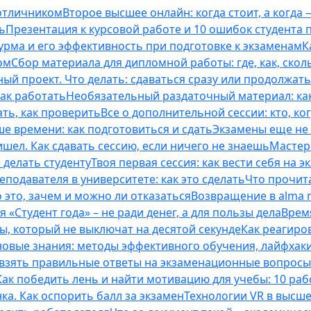
 отличником
Второе высшее онлайн: когда стоит, а когда 
ь
Презентация к курсовой работе и 10 ошибок студента
рма и его эффективность при подготовке к экзаменам
К
ом
Сбор материала для дипломной работы: где, как, скол
ый проект. Что делать: сдаваться сразу или продолжат
как работать
Необязательный раздаточный материал: ка
ть, как проверить
Все о дополнительной сессии: кто, ког
е времени: как подготовиться и сдать
Экзамены еще не 
ишел. Как сдавать сессию, если ничего не знаешь
Мастерс
 делать студенту
Твоя первая сессия: как вести себя на э
еподавателя в университете: как это сделать
Что прочита
это, зачем и можно ли отказаться
Возвращение в alma m
 «Студент года» – не ради денег, а для пользы дела
Врем
ты, который не выключат на десятой секунде
Как реагиро
 новые знания: методы эффективного обучения, лайфхак
 взять правильные ответы на экзаменационные вопросы
Как победить лень и найти мотивацию для учебы: 10 раб
нка. Как оспорить балл за экзамен
Технологии VR в высш