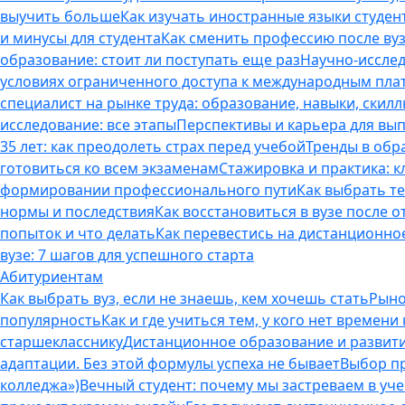
выучить больше
Как изучать иностранные языки студен
и минусы для студента
Как сменить профессию после вуз
образование: стоит ли поступать еще раз
Научно-исследо
условиях ограниченного доступа к международным пл
специалист на рынке труда: образование, навыки, скилл
исследование: все этапы
Перспективы и карьера для вып
35 лет: как преодолеть страх перед учебой
Тренды в обр
готовиться ко всем экзаменам
Стажировка и практика: к
формировании профессионального пути
Как выбрать т
нормы и последствия
Как восстановиться в вузе после 
попыток и что делать
Как перевестись на дистанционное
вузе: 7 шагов для успешного старта
Абитуриентам
Как выбрать вуз, если не знаешь, кем хочешь стать
Рыно
популярность
Как и где учиться тем, у кого нет времени
старшекласснику
Дистанционное образование и развитие
адаптации. Без этой формулы успеха не бывает
Выбор пр
колледжа»)
Вечный студент: почему мы застреваем в учеб