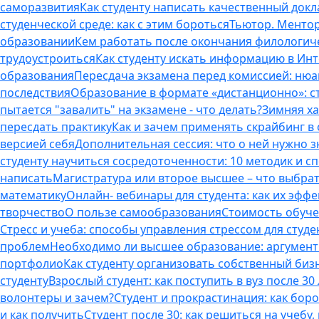
саморазвития
Как студенту написать качественный докл
студенческой среде: как с этим бороться
Тьютор. Ментор.
образовании
Кем работать после окончания филологич
трудоустроиться
Как студенту искать информацию в Ин
образования
Пересдача экзамена перед комиссией: ню
последствия
Образование в формате «дистанционно»: с
пытается "завалить" на экзамене - что делать?
Зимняя ха
пересдать практику
Как и зачем применять скрайбинг в
версией себя
Дополнительная сессия: что о ней нужно з
студенту научиться сосредоточенности: 10 методик и 
написать
Магистратура или второе высшее – что выбра
математику
Онлайн- вебинары для студента: как их эфф
творчество
О пользе самообразования
Стоимость обуче
Стресс и учеба: способы управления стрессом для студе
проблем
Необходимо ли высшее образование: аргументы
портфолио
Как студенту организовать собственный биз
студенту
Взрослый студент: как поступить в вуз после 3
волонтеры и зачем?
Студент и прокрастинация: как бор
и как получить
Студент после 30: как решиться на учебу