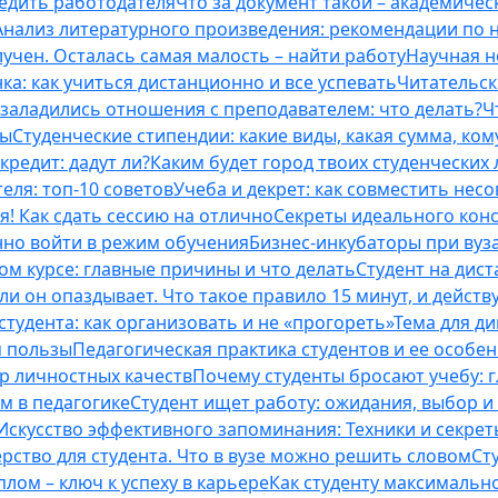
бедить работодателя
Что за документ такой – академическ
Анализ литературного произведения: рекомендации по
учен. Осталась самая малость – найти работу
Научная н
ка: как учиться дистанционно и все успевать
Читательск
 заладились отношения с преподавателем: что делать?
Ч
ты
Студенческие стипендии: какие виды, какая сумма, ко
кредит: дадут ли?
Каким будет город твоих студенческих 
еля: топ-10 советов
Учеба и декрет: как совместить нес
я! Как сдать сессию на отлично
Секреты идеального конс
нно войти в режим обучения
Бизнес-инкубаторы при вузах
м курсе: главные причины и что делать
Студент на дис
и он опаздывает. Что такое правило 15 минут, и действу
студента: как организовать и не «прогореть»
Тема для д
м пользы
Педагогическая практика студентов и ее особе
ор личностных качеств
Почему студенты бросают учебу: г
м в педагогике
Студент ищет работу: ожидания, выбор и
Искусство эффективного запоминания: Техники и секре
рство для студента. Что в вузе можно решить словом
Ст
лом – ключ к успеху в карьере
Как студенту максимальн