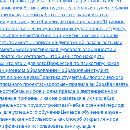
ая справка. Где и как ее получить
Принципы кайдзен:
 написанию
Активный студент – успешный студент? Какой
овизна курсовой работы: что это, как вписать в
ий дневник: для себя или для преподавателя?
Причины
то такое бизнес-инкубатор и как туда попасть студенту.
му выплачивают
Уютное общежитие: оксюморон или
лет
Стоимость написания дипломной: заказывать или
овместимое
Теоретическая курсовая: особенности и
пекта: как составить, чтобы быстро находить
: что это и для кого
Профессия по психотипу: какая
танционном образовании – образцовый студент.
ет ли оно в вузах
Практика студента филологического
ипломного проекта: «золотые» правила выбора
Как взять
нности
Семь мифов и одна правда о дистанционном
лавные причины и как не оказаться в их числе
Как
 реальность трудоустройства
Учеба в осенний период:
ты для успешного обучения
Целевое обучение в вузе –
уденческая мобильность как способ открытия мира
о эффективно использовать каникулы для