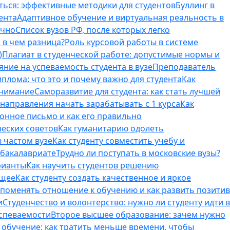
ться: эффективные методики для студентов
Буллинг в
ента
Адаптивное обучение и виртуальная реальность в
ично
Список вузов РФ, после которых легко
 в чем разница?
Роль курсовой работы в системе
)
Плагиат в студенческой работе: допустимые нормы и
яние на успеваемость студента в вузе
Преподаватель
лома: что это и почему важно для студента
Как
внимание
Саморазвитие для студента: как стать лучшей
T-направления начать зарабатывать с 1 курса
Как
онное письмо и как его правильно
ческих советов
Как гуманитарию одолеть
 частом вузе
Как студенту совместить учебу и
 бакалавриате
Трудно ли поступать в московские вузы?
рианты
Как научить студентов решению
бщее
Как студенту создать качественное и яркое
поменять отношение к обучению и как развить позитив
и
Студенчество и волонтерство: нужно ли cтуденту идти в
успеваемости
Второе высшее образование: зачем нужно
обучение: как тратить меньше времени, чтобы