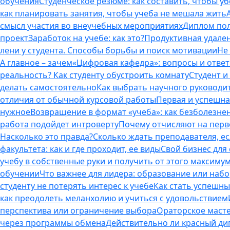
обучения
Студенческое резюме: как составить, чтобы у
как планировать занятия, чтобы учеба не мешала жить
смысл участия во внеучебных мероприятиях
Диплом пол
проект
Заработок на учебе: как это?
Продуктивная удален
лени у студента. Способы борьбы и поиск мотивации
Не
А главное – зачем
«Цифровая кафедра»: вопросы и отве
реальность? Как студенту обустроить комнату
Студент и 
делать самостоятельно
Как выбрать научного руководит
отличия от обычной курсовой работы
Первая и успешна
нужное
Возвращение в формат «учеба»: как безболезне
работа подойдет интроверту
Почему отчисляют на перво
Насколько это правда?
Сколько ждать преподавателя, есл
факультета: как и где проходит, ее виды
Свой бизнес для 
учебу в собственные руки и получить от этого максиму
обучении
Что важнее для лидера: образование или наб
студенту не потерять интерес к учебе
Как стать успешны
как преодолеть меланхолию и учиться с удовольствием
перспектива или ограничение выбора
Ораторское масте
через программы обмена
Действительно ли красный дип