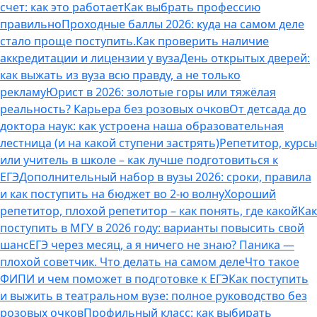
счет: как это работает
Как выбрать профессию
правильно
Проходные баллы 2026: куда на самом деле
стало проще поступить.
Как проверить наличие
аккредитации и лицензии у вуза
День открытых дверей:
как выжать из вуза всю правду, а не только
рекламу
Юрист в 2026: золотые горы или тяжёлая
реальность? Карьера без розовых очков
От детсада до
доктора наук: как устроена наша образовательная
лестница (и на какой ступени застрять)
Репетитор, курсы
или учитель в школе – как лучше подготовиться к
ЕГЭ
Дополнительный набор в вузы 2026: сроки, правила
и как поступить на бюджет во 2‑ю волну
Хороший
репетитор, плохой репетитор – как понять, где какой
Как
поступить в МГУ в 2026 году: варианты повысить свой
шанс
ЕГЭ через месяц, а я ничего не знаю? Паника —
плохой советчик. Что делать на самом деле
Что такое
ФИПИ и чем поможет в подготовке к ЕГЭ
Как поступить
и выжить в театральном вузе: полное руководство без
розовых очков
Профильный класс: как выбирать