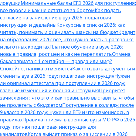
ловушки
Минимальные баллы ЕГЭ 2026 для поступления:
все пороги и как не остаться за бортом
Как подать
согласие на зачисление в вуз 2026: пошаговая
инструкция и дедлайны
Конкурсные списки 2026: как
читать, понимать и оценивать шансы на бюджет
Кредит
на образование 2026: всё, что нужно знать о рассрочке
и льготных кредитах
Платное обучение в вузе 2026:
новые правила, рост цен и как не переплатить
Отмена
бакалавриата с 1 сентября — правда или миф?
Спокойно, паника отменяется
Как отозвать документы и
сменить вуз в 2026 году: пошаговая инструкция
Нужен
ли оригинал аттестата при поступлении в 2026 году:
главные изменения и полная инструкция
Приоритет
зачисления : что это и как правильно выставить, чтобы
не пролететь с бюджетом
Поступление в колледж после
9 класса в 2026 году: нужен ли ЕГЭ и что изменилось в
правилах
Правила приема в военные вузы МО РФ в 2026
году: полная пошаговая инструкция для
кандидатов
Когда выйдет приказ о зачислении в 2026