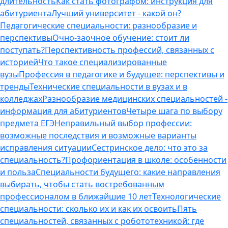
длительность
Как стать фотографом: инструкция для
абитуриента
Лучший университет - какой он?
Педагогические специальности: разнообразие и
перспективы
Очно-заочное обучение: стоит ли
поступать?
Перспективность профессий, связанных с
историей
Что такое специализированные
вузы
Профессия в педагогике и будущее: перспективы и
тренды
Технические специальности в вузах и в
колледжах
Разнообразие медицинских специальностей -
информация для абитуриентов
Четыре шага по выбору
предмета ЕГЭ
Неправильный выбор профессии:
возможные последствия и возможные варианты
исправления ситуации
Сестринское дело: что это за
специальность?
Профориентация в школе: особенности
и польза
Специальности будущего: какие направления
выбирать, чтобы стать востребованным
профессионалом в ближайшие 10 лет
Технологические
специальности: сколько их и как их освоить
Пять
специальностей, связанных с робототехникой: где