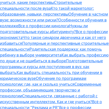
учиться, какие перспективы
Строительные
специальности после вуза
Кто такой маркетолог:
образование, навыки, перспективы
Обучение в частном
вузе: возможности или риски?
Особенности обучения в
колледже
Все о профессии кинолога
Нужны ли
подготовительные курсы абитуриенту?
Все о профессии
экономиста
Что такое синдром двоечника и как от него
избавиться
Популярные и перспективные строительные
специальности
Родительская поддержка: как помочь
ребенку в выборе университета
Как выбрать профессию
по душе и не ошибиться в выборе
Подготовительные
программы и курсы для поступления в вуз: как
выбрать
Как выбрать специальность при обучении в
юридическом вузе
Обучение по программам
психологии: где, как и сколько учиться
Современные
профессии, объединяющие творчество и
технологии
Специальности, связанные с работой с
искусственным интеллектом. Как и где учиться?
Всё о
специальности "Реклама и PR"
Все о профессии