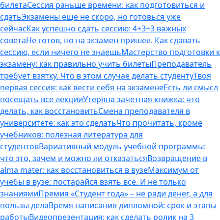
билета
Сессия раньше времени: как подготовиться и
сдать
Экзамены еще не скоро, но готовься уже
сейчас
Как успешно сдать сессию: 4+3+3 важных
совета
Не готов, но на экзамен пришел. Как сдавать
сессию, если ничего не знаешь
Мастерство подготовки к
экзамену: как правильно учить билеты
Преподаватель
требует взятку. Что в этом случае делать студенту
Твоя
первая сессия: как вести себя на экзамене
Есть ли смысл
посещать все лекции
Утеряна зачетная книжка: что
делать, как восстановить
Смена преподавателя в
университете: как это сделать
Что прочитать, кроме
учебников: полезная литература для
студентов
Вариативный модуль учебной программы:
что это, зачем и можно ли отказаться
Возвращение в
alma mater: как восстановиться в вузе
Максимум от
учебы в вузе: постарайся взять все. И не только
знаниями
Премия «Студент года» – не ради денег, а для
пользы дела
Время написания дипломной: срок и этапы
работы
Видеопрезентация: как сделать ролик на 3