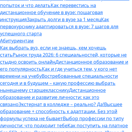
попыток и что делать
Как перевестись на
дистанционное обучение в вузе: пошаговая
инструкция
Закрыть долги в вузе за 1 месяц
Как
первокурснику адаптироваться в вузе: 7 шагов для
успешного старта
Абитуриентам
Как выбрать вуз, если не знаешь, кем хочешь
стать
Рынок труда 2026: 6 специальностей, которые не
стыдно освоить онлайн
Дистанционное образование и
его популярность
Как и где учиться тем, у кого нет
времени на учебу
Востребованные специальности
сегодня и в будущем – какую профессию выбрать
нынешнему старшекласснику
Дистанционное
образование и развитие личности: как это
связано
Экстернат в колледже – реально? Да!
Высшее
образование + способность к адаптации. Без этой
формулы успеха не бывает
Выбор профессии по типу
личности: что подходит тебе
Как поступить на платное