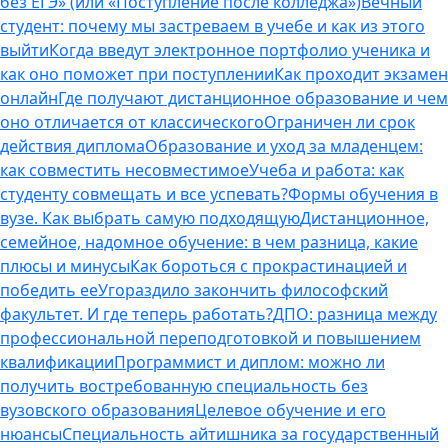
без ЕГЭ» (или «Поступление после колледжа»)
Вечный
студент: почему мы застреваем в учебе и как из этого
выйти
Когда введут электронное портфолио ученика и
как оно поможет при поступлении
Как проходит экзамен
онлайн
Где получают дистанционное образование и чем
оно отличается от классического
Ограничен ли срок
действия диплома
Образование и уход за младенцем:
как совместить несовместимое
Учеба и работа: как
студенту совмещать и все успевать?
Формы обучения в
вузе. Как выбрать самую подходящую
Дистанционное,
семейное, надомное обучение: в чем разница, какие
плюсы и минусы
Как бороться с прокрастинацией и
победить ее
Угораздило закончить философский
факультет. И где теперь работать?
ДПО: разница между
профессиональной переподготовкой и повышением
квалификации
Программист и диплом: можно ли
получить востребованную специальность без
вузовского образования
Целевое обучение и его
нюансы
Специальность айтишника за государственный