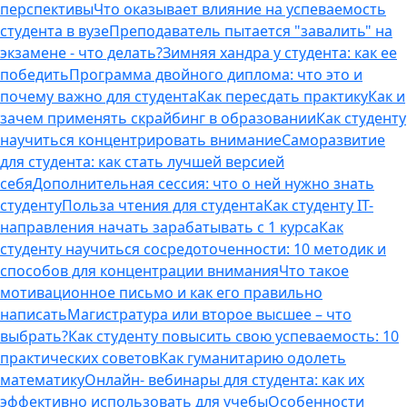
перспективы
Что оказывает влияние на успеваемость
студента в вузе
Преподаватель пытается "завалить" на
экзамене - что делать?
Зимняя хандра у студента: как ее
победить
Программа двойного диплома: что это и
почему важно для студента
Как пересдать практику
Как и
зачем применять скрайбинг в образовании
Как студенту
научиться концентрировать внимание
Саморазвитие
для студента: как стать лучшей версией
себя
Дополнительная сессия: что о ней нужно знать
студенту
Польза чтения для студента
Как студенту IT-
направления начать зарабатывать с 1 курса
Как
студенту научиться сосредоточенности: 10 методик и
способов для концентрации внимания
Что такое
мотивационное письмо и как его правильно
написать
Магистратура или второе высшее – что
выбрать?
Как студенту повысить свою успеваемость: 10
практических советов
Как гуманитарию одолеть
математику
Онлайн- вебинары для студента: как их
эффективно использовать для учебы
Особенности