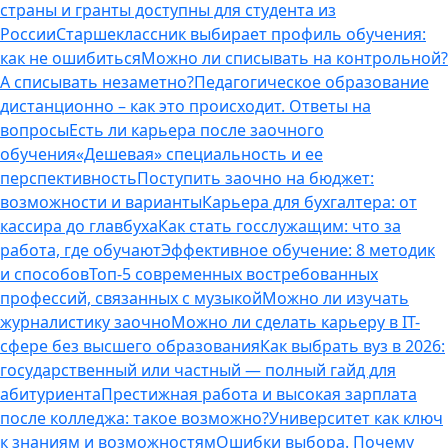
страны и гранты доступны для студента из
России
Старшеклассник выбирает профиль обучения:
как не ошибиться
Можно ли списывать на контрольной?
А списывать незаметно?
Педагогическое образование
дистанционно – как это происходит. Ответы на
вопросы
Есть ли карьера после заочного
обучения
«Дешевая» специальность и ее
перспективность
Поступить заочно на бюджет:
возможности и варианты
Карьера для бухгалтера: от
кассира до главбуха
Как стать госслужащим: что за
работа, где обучают
Эффективное обучение: 8 методик
и способов
Топ-5 современных востребованных
профессий, связанных с музыкой
Можно ли изучать
журналистику заочно
Можно ли сделать карьеру в IT-
сфере без высшего образования
Как выбрать вуз в 2026:
государственный или частный — полный гайд для
абитуриента
Престижная работа и высокая зарплата
после колледжа: такое возможно?
Университет как ключ
к знаниям и возможностям
Ошибки выбора. Почему