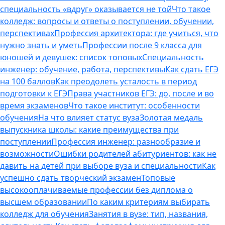
специальность «вдруг» оказывается не той
Что такое
колледж: вопросы и ответы о поступлении, обучении,
перспективах
Профессия архитектора: где учиться, что
нужно знать и уметь
Профессии после 9 класса для
юношей и девушек: список топовых
Специальность
инженер: обучение, работа, перспективы
Как сдать ЕГЭ
на 100 баллов
Как преодолеть усталость в период
подготовки к ЕГЭ
Права участников ЕГЭ: до, после и во
время экзаменов
Что такое институт: особенности
обучения
На что влияет статус вуза
Золотая медаль
выпускника школы: какие преимущества при
поступлении
Профессия инженер: разнообразие и
возможности
Ошибки родителей абитуриентов: как не
давить на детей при выборе вуза и специальности
Как
успешно сдать творческий экзамен
Топовые
высокооплачиваемые профессии без диплома о
высшем образовании
По каким критериям выбирать
колледж для обучения
Занятия в вузе: тип, названия,