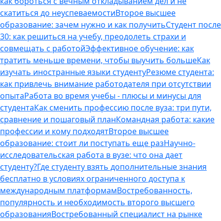
как бороться с вечным откладыванием дел и не
скатиться до неуспеваемости
Второе высшее
образование: зачем нужно и как получить
Студент после
30: как решиться на учебу, преодолеть страхи и
совмещать с работой
Эффективное обучение: как
тратить меньше времени, чтобы выучить больше
Как
изучать иностранные языки студенту
Резюме студента:
как привлечь внимание работодателя при отсутствии
опыта
Работа во время учебы - плюсы и минусы для
студента
Как сменить профессию после вуза: три пути,
сравнение и пошаговый план
Командная работа: какие
профессии и кому подходят
Второе высшее
образование: стоит ли поступать еще раз
Научно-
исследовательская работа в вузе: что она дает
студенту?
Где студенту взять дополнительные знания
бесплатно в условиях ограниченного доступа к
международным платформам
Востребованность,
популярность и необходимость второго высшего
образования
Востребованный специалист на рынке