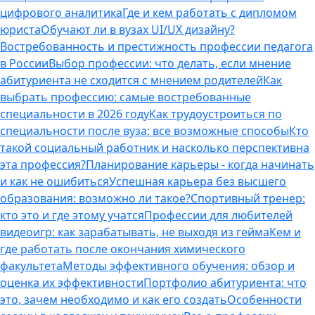
цифрового аналитика
Где и кем работать с дипломом
юриста
Обучают ли в вузах UI/UX дизайну?
Востребованность и престижность профессии педагога
в России
Выбор профессии: что делать, если мнение
абитуриента не сходится с мнением родителей
Как
выбрать профессию: самые востребованные
специальности в 2026 году
Как трудоустроиться по
специальности после вуза: все возможные способы
Кто
такой социальный работник и насколько перспективна
эта профессия?
Планирование карьеры - когда начинать
и как не ошибиться
Успешная карьера без высшего
образования: возможно ли такое?
Спортивный тренер:
кто это и где этому учатся
Профессии для любителей
видеоигр: как зарабатывать, не выходя из гейма
Кем и
где работать после окончания химического
факультета
Методы эффективного обучения: обзор и
оценка их эффективности
Портфолио абитуриента: что
это, зачем необходимо и как его создать
Особенности