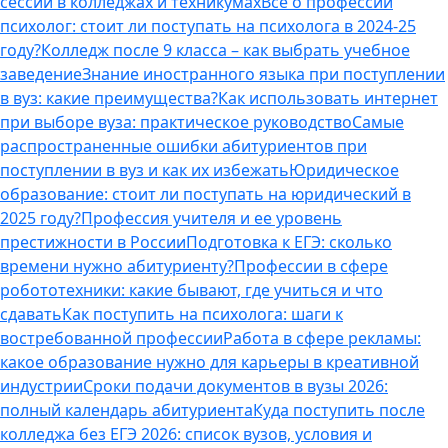
сессии в колледжах и техникумах
Все о профессии
психолог: стоит ли поступать на психолога в 2024-25
году?
Колледж после 9 класса – как выбрать учебное
заведение
Знание иностранного языка при поступлении
в вуз: какие преимущества?
Как использовать интернет
при выборе вуза: практическое руководство
Самые
распространенные ошибки абитуриентов при
поступлении в вуз и как их избежать
Юридическое
образование: стоит ли поступать на юридический в
2025 году?
Профессия учителя и ее уровень
престижности в России
Подготовка к ЕГЭ: сколько
времени нужно абитуриенту?
Профессии в сфере
робототехники: какие бывают, где учиться и что
сдавать
Как поступить на психолога: шаги к
востребованной профессии
Работа в сфере рекламы:
какое образование нужно для карьеры в креативной
индустрии
Сроки подачи документов в вузы 2026:
полный календарь абитуриента
Куда поступить после
колледжа без ЕГЭ 2026: список вузов, условия и