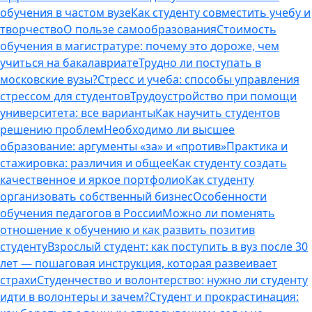
обучения в частом вузе
Как студенту совместить учебу и
творчество
О пользе самообразования
Стоимость
обучения в магистратуре: почему это дороже, чем
учиться на бакалавриате
Трудно ли поступать в
московские вузы?
Стресс и учеба: способы управления
стрессом для студентов
Трудоустройство при помощи
университета: все варианты
Как научить студентов
решению проблем
Необходимо ли высшее
образование: аргументы «за» и «против»
Практика и
стажировка: различия и общее
Как студенту создать
качественное и яркое портфолио
Как студенту
организовать собственный бизнес
Особенности
обучения педагогов в России
Можно ли поменять
отношение к обучению и как развить позитив
студенту
Взрослый студент: как поступить в вуз после 30
лет — пошаговая инструкция, которая развеивает
страхи
Студенчество и волонтерство: нужно ли cтуденту
идти в волонтеры и зачем?
Студент и прокрастинация: