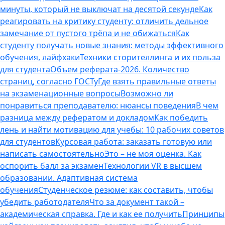
минуты, который не выключат на десятой секунде
Как
реагировать на критику студенту: отличить дельное
замечание от пустого трёпа и не обижаться
Как
студенту получать новые знания: методы эффективного
обучения, лайфхаки
Техники сторителлинга и их польза
для студента
Объем реферата-2026. Количество
страниц, согласно ГОСТу
Где взять правильные ответы
на экзаменационные вопросы
Возможно ли
понравиться преподавателю: нюансы поведения
В чем
разница между рефератом и докладом
Как победить
лень и найти мотивацию для учебы: 10 рабочих советов
для студентов
Курсовая работа: заказать готовую или
написать самостоятельно
Это – не моя оценка. Как
оспорить балл за экзамен
Технологии VR в высшем
образовании. Адаптивная система
обучения
Студенческое резюме: как составить, чтобы
убедить работодателя
Что за документ такой –
академическая справка. Где и как ее получить
Принципы