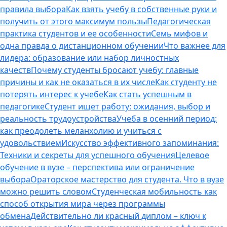
правила выбора
Как взять учебу в собственные руки и
получить от этого максимум пользы
Педагогическая
практика студентов и ее особенности
Семь мифов и
одна правда о дистанционном обучении
Что важнее для
лидера: образование или набор личностных
качеств
Почему студенты бросают учебу: главные
причины и как не оказаться в их числе
Как студенту не
потерять интерес к учебе
Как стать успешным в
педагогике
Студент ищет работу: ожидания, выбор и
реальность трудоустройства
Учеба в осенний период:
как преодолеть меланхолию и учиться с
удовольствием
Искусство эффективного запоминания:
Техники и секреты для успешного обучения
Целевое
обучение в вузе – перспектива или ограничение
выбора
Ораторское мастерство для студента. Что в вузе
можно решить словом
Студенческая мобильность как
способ открытия мира через программы
обмена
Действительно ли красный диплом – ключ к