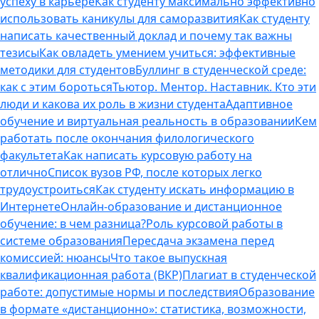
успеху в карьере
Как студенту максимально эффективно
использовать каникулы для саморазвития
Как студенту
написать качественный доклад и почему так важны
тезисы
Как овладеть умением учиться: эффективные
методики для студентов
Буллинг в студенческой среде:
как с этим бороться
Тьютор. Ментор. Наставник. Кто эти
люди и какова их роль в жизни студента
Адаптивное
обучение и виртуальная реальность в образовании
Кем
работать после окончания филологического
факультета
Как написать курсовую работу на
отлично
Список вузов РФ, после которых легко
трудоустроиться
Как студенту искать информацию в
Интернете
Онлайн-образование и дистанционное
обучение: в чем разница?
Роль курсовой работы в
системе образования
Пересдача экзамена перед
комиссией: нюансы
Что такое выпускная
квалификационная работа (ВКР)
Плагиат в студенческой
работе: допустимые нормы и последствия
Образование
в формате «дистанционно»: статистика, возможности,