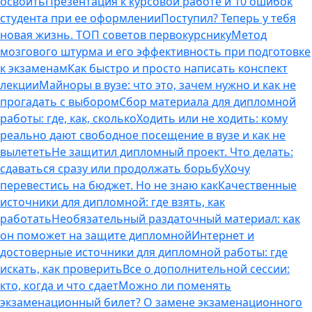
освоить
Презентация к курсовой работе и 10 ошибок
студента при ее оформлении
Поступил? Теперь у тебя
новая жизнь. ТОП советов первокурснику
Метод
мозгового штурма и его эффективность при подготовке
к экзаменам
Как быстро и просто написать конспект
лекции
Майноры в вузе: что это, зачем нужно и как не
прогадать с выбором
Сбор материала для дипломной
работы: где, как, сколько
Ходить или не ходить: кому
реально дают свободное посещение в вузе и как не
вылететь
Не защитил дипломный проект. Что делать:
сдаваться сразу или продолжать борьбу
Хочу
перевестись на бюджет. Но не знаю как
Качественные
источники для дипломной: где взять, как
работать
Необязательный раздаточный материал: как
он поможет на защите дипломной
Интернет и
достоверные источники для дипломной работы: где
искать, как проверить
Все о дополнительной сессии:
кто, когда и что сдает
Можно ли поменять
экзаменационный билет? О замене экзаменационного