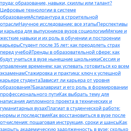
труда: образование, навыки, скиллы или талант?
Цифровые технологии в системе
образования
Аспирантура в строительной
отрасли
Научное исследование: все этапы
Перспективы
и карьера для выпускников вузов социологии
Мягкие и
жесткие навыки и их роль в обучении и построении
карьеры
Студент после 35 лет: как преодолеть страх
перед учебой
Тренды в образовательной сфере: как
будут учиться в вузе нынешние школьники
Сессия и
управление временем: как успевать готовиться ко всем
экзаменам
Стажировка и практика: ключ к успешной
карьере студента
Зависит ли карьера от уровня
образования?
Бакалавриат и его роль в формировании
профессионального пути
Как выбрать тему для
написания дипломного проекта в технических и
гуманитарных вузах
Плагиат в студенческой работе:
нормы и последствия
Как восстановиться в вузе после
отчисления: пошаговая инструкция, сроки и шансы
Как
закрыть академическую задолженность в вузе: сколько