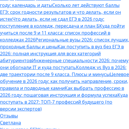
году: календарь и даты
Сколько лет действуют баллы
ЕГЭ: срок годности результатов и что делать, если он
истек
Что делать, если не сдал ЕГЭ в 2026 году:
поступление в колледж, пересдача и план Б
Куда пойти
учиться после 9 и 11 класса: список профессий в
колледжах 2026
Региональные вузы 2026: список лучших,
проходные баллы и цены
Как поступить в вуз без ЕГЭ в
2026: полная инструкция для всех категорий
абитуриентов
Инженерные специальности 2026: почему
они обогнали IT и куда поступать
Колледж vs Вуз в 2026:
две траектории после 9 класса. Плюсы и минусы
Целевое
обучение в 2026 году: как получить направление, сроки,
правила и подводные камни
Как выбрать профессию в
2026 году: пошаговая инструкция и формула успеха
Куда
поступать в 2027: ТОП-7 профессий будущего (по
версии экспертов)
Отзывы
Светлана