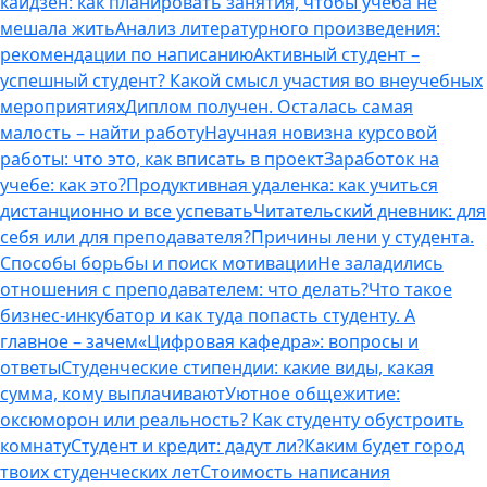
кайдзен: как планировать занятия, чтобы учеба не
мешала жить
Анализ литературного произведения:
рекомендации по написанию
Активный студент –
успешный студент? Какой смысл участия во внеучебных
мероприятиях
Диплом получен. Осталась самая
малость – найти работу
Научная новизна курсовой
работы: что это, как вписать в проект
Заработок на
учебе: как это?
Продуктивная удаленка: как учиться
дистанционно и все успевать
Читательский дневник: для
себя или для преподавателя?
Причины лени у студента.
Способы борьбы и поиск мотивации
Не заладились
отношения с преподавателем: что делать?
Что такое
бизнес-инкубатор и как туда попасть студенту. А
главное – зачем
«Цифровая кафедра»: вопросы и
ответы
Студенческие стипендии: какие виды, какая
сумма, кому выплачивают
Уютное общежитие:
оксюморон или реальность? Как студенту обустроить
комнату
Студент и кредит: дадут ли?
Каким будет город
твоих студенческих лет
Стоимость написания