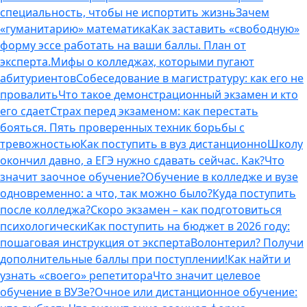
специальность, чтобы не испортить жизнь
Зачем
«гуманитарию» математика
Как заставить «свободную»
форму эссе работать на ваши баллы. План от
эксперта.
Мифы о колледжах, которыми пугают
абитуриентов
Собеседование в магистратуру: как его не
провалить
Что такое демонстрационный экзамен и кто
его сдает
Страх перед экзаменом: как перестать
бояться. Пять проверенных техник борьбы с
тревожностью
Как поступить в вуз дистанционно
Школу
окончил давно, а ЕГЭ нужно сдавать сейчас. Как?
Что
значит заочное обучение?
Обучение в колледже и вузе
одновременно: а что, так можно было?
Куда поступить
после колледжа?
Скоро экзамен – как подготовиться
психологически
Как поступить на бюджет в 2026 году:
пошаговая инструкция от эксперта
Волонтерил? Получи
дополнительные баллы при поступлении!
Как найти и
узнать «своего» репетитора
Что значит целевое
обучение в ВУЗе?
Очное или дистанционное обучение: