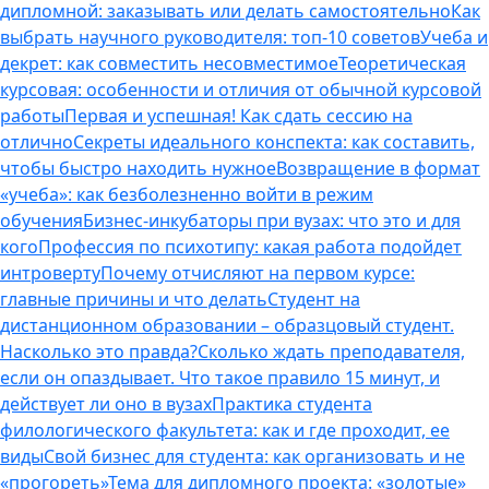
дипломной: заказывать или делать самостоятельно
Как
выбрать научного руководителя: топ-10 советов
Учеба и
декрет: как совместить несовместимое
Теоретическая
курсовая: особенности и отличия от обычной курсовой
работы
Первая и успешная! Как сдать сессию на
отлично
Секреты идеального конспекта: как составить,
чтобы быстро находить нужное
Возвращение в формат
«учеба»: как безболезненно войти в режим
обучения
Бизнес-инкубаторы при вузах: что это и для
кого
Профессия по психотипу: какая работа подойдет
интроверту
Почему отчисляют на первом курсе:
главные причины и что делать
Студент на
дистанционном образовании – образцовый студент.
Насколько это правда?
Сколько ждать преподавателя,
если он опаздывает. Что такое правило 15 минут, и
действует ли оно в вузах
Практика студента
филологического факультета: как и где проходит, ее
виды
Свой бизнес для студента: как организовать и не
«прогореть»
Тема для дипломного проекта: «золотые»