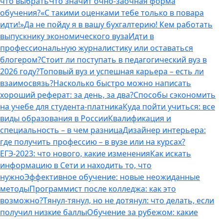
что выбрать
Что значит очно-заочная форма
обучения?
«С такими оценками тебе только в повара
идти!»
Да не пойду я в вашу бухгалтерию! Кем работать
выпускнику экономического вуза
Идти в
профессиональную журналистику или оставаться
блогером?
Стоит ли поступать в педагогический вуз в
2026 году?
Топовый вуз и успешная карьера – есть ли
взаимосвязь?
Насколько быстро можно написать
хороший реферат: за день, за два?
Способы сэкономить
на учебе для студента-платника
Куда пойти учиться: все
виды образования в России
Квалификация и
специальность – в чем разница
Дизайнер интерьера:
где получить профессию – в вузе или на курсах?
ЕГЭ-2023: что нового, какие изменения
Как искать
информацию в Сети и находить то, что
нужно
Эффективное обучение: новые неожиданные
методы
Программист после колледжа: как это
возможно?
Тянул-тянул, но не дотянул: что делать, если
получил низкие баллы
Обучение за рубежом: какие