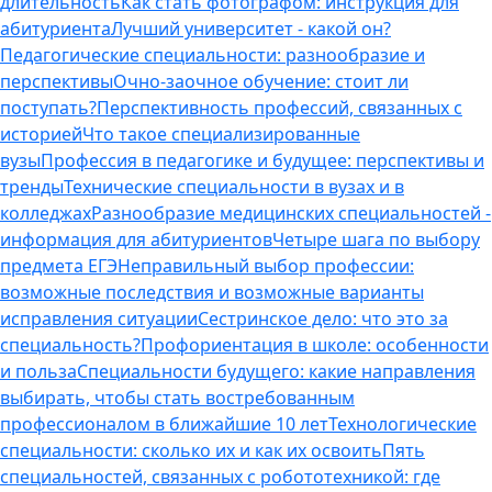
длительность
Как стать фотографом: инструкция для
абитуриента
Лучший университет - какой он?
Педагогические специальности: разнообразие и
перспективы
Очно-заочное обучение: стоит ли
поступать?
Перспективность профессий, связанных с
историей
Что такое специализированные
вузы
Профессия в педагогике и будущее: перспективы и
тренды
Технические специальности в вузах и в
колледжах
Разнообразие медицинских специальностей -
информация для абитуриентов
Четыре шага по выбору
предмета ЕГЭ
Неправильный выбор профессии:
возможные последствия и возможные варианты
исправления ситуации
Сестринское дело: что это за
специальность?
Профориентация в школе: особенности
и польза
Специальности будущего: какие направления
выбирать, чтобы стать востребованным
профессионалом в ближайшие 10 лет
Технологические
специальности: сколько их и как их освоить
Пять
специальностей, связанных с робототехникой: где