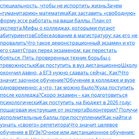
специальность, чтобы не испортить жизнь
Зачем
«гуманитарию» математика
Как заставить «свободную»
форму эссе работать на ваши баллы. План от
эксперта.
Мифы о колледжах, которыми пугают
абитуриентов
Собеседование в магистратуру: как его не
провалить
Что такое демонстрационный экзамен и кто
его сдает
Страх перед экзаменом: как перестать
бояться. Пять проверенных техник борьбы с
тревожностью
Как поступить в вуз дистанционно
Школу
окончил давно, а ЕГЭ нужно сдавать сейчас. Как?
Что
значит заочное обучение?
Обучение в колледже и вузе
одновременно: а что, так можно было?
Куда поступить
после колледжа?
Скоро экзамен – как подготовиться
психологически
Как поступить на бюджет в 2026 году:
пошаговая инструкция от эксперта
Волонтерил? Получи
дополнительные баллы при поступлении!
Как найти и
узнать «своего» репетитора
Что значит целевое
обучение в ВУЗе?
Очное или дистанционное обучение: