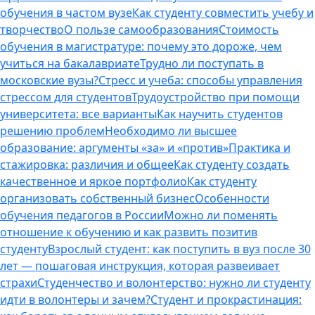
обучения в частом вузе
Как студенту совместить учебу и
творчество
О пользе самообразования
Стоимость
обучения в магистратуре: почему это дороже, чем
учиться на бакалавриате
Трудно ли поступать в
московские вузы?
Стресс и учеба: способы управления
стрессом для студентов
Трудоустройство при помощи
университета: все варианты
Как научить студентов
решению проблем
Необходимо ли высшее
образование: аргументы «за» и «против»
Практика и
стажировка: различия и общее
Как студенту создать
качественное и яркое портфолио
Как студенту
организовать собственный бизнес
Особенности
обучения педагогов в России
Можно ли поменять
отношение к обучению и как развить позитив
студенту
Взрослый студент: как поступить в вуз после 30
лет — пошаговая инструкция, которая развеивает
страхи
Студенчество и волонтерство: нужно ли cтуденту
идти в волонтеры и зачем?
Студент и прокрастинация: