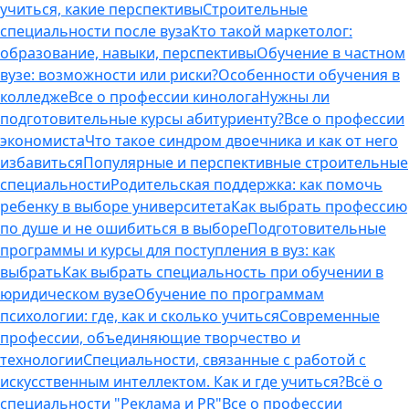
учиться, какие перспективы
Строительные
специальности после вуза
Кто такой маркетолог:
образование, навыки, перспективы
Обучение в частном
вузе: возможности или риски?
Особенности обучения в
колледже
Все о профессии кинолога
Нужны ли
подготовительные курсы абитуриенту?
Все о профессии
экономиста
Что такое синдром двоечника и как от него
избавиться
Популярные и перспективные строительные
специальности
Родительская поддержка: как помочь
ребенку в выборе университета
Как выбрать профессию
по душе и не ошибиться в выборе
Подготовительные
программы и курсы для поступления в вуз: как
выбрать
Как выбрать специальность при обучении в
юридическом вузе
Обучение по программам
психологии: где, как и сколько учиться
Современные
профессии, объединяющие творчество и
технологии
Специальности, связанные с работой с
искусственным интеллектом. Как и где учиться?
Всё о
специальности "Реклама и PR"
Все о профессии