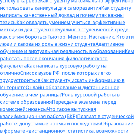
успеху в карьере
Как студенту максимально эффективно
использовать каникулы для саморазвития
Как студенту
написать качественный доклад и почему так важны
тезисы
Как овладеть умением учиться: эффективные
методики для студентов
Буллинг в студенческой среде:
как с этим бороться
Тьютор. Ментор. Наставник. Кто эти
люди и какова их роль в жизни студента
Адаптивное
обучение и виртуальная реальность в образовании
Кем
работать после окончания филологического
факультета
Как написать курсовую работу на
отлично
Список вузов РФ, после которых легко
трудоустроиться
Как студенту искать информацию в
Интернете
Онлайн-образование и дистанционное
обучение: в чем разница?
Роль курсовой работы в
системе образования
Пересдача экзамена перед
комиссией: нюансы
Что такое выпускная
квалификационная работа (ВКР)
Плагиат в студенческой
работе: допустимые нормы и последствия
Образование
в формате «дистанционно»: статистика, возможности,