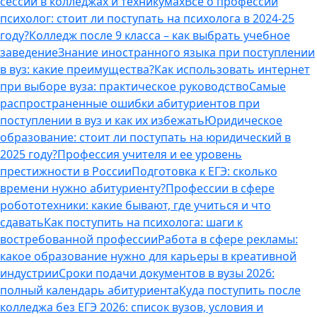
сессии в колледжах и техникумах
Все о профессии
психолог: стоит ли поступать на психолога в 2024-25
году?
Колледж после 9 класса – как выбрать учебное
заведение
Знание иностранного языка при поступлении
в вуз: какие преимущества?
Как использовать интернет
при выборе вуза: практическое руководство
Самые
распространенные ошибки абитуриентов при
поступлении в вуз и как их избежать
Юридическое
образование: стоит ли поступать на юридический в
2025 году?
Профессия учителя и ее уровень
престижности в России
Подготовка к ЕГЭ: сколько
времени нужно абитуриенту?
Профессии в сфере
робототехники: какие бывают, где учиться и что
сдавать
Как поступить на психолога: шаги к
востребованной профессии
Работа в сфере рекламы:
какое образование нужно для карьеры в креативной
индустрии
Сроки подачи документов в вузы 2026:
полный календарь абитуриента
Куда поступить после
колледжа без ЕГЭ 2026: список вузов, условия и