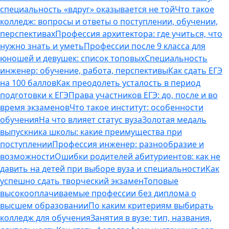
специальность «вдруг» оказывается не той
Что такое
колледж: вопросы и ответы о поступлении, обучении,
перспективах
Профессия архитектора: где учиться, что
нужно знать и уметь
Профессии после 9 класса для
юношей и девушек: список топовых
Специальность
инженер: обучение, работа, перспективы
Как сдать ЕГЭ
на 100 баллов
Как преодолеть усталость в период
подготовки к ЕГЭ
Права участников ЕГЭ: до, после и во
время экзаменов
Что такое институт: особенности
обучения
На что влияет статус вуза
Золотая медаль
выпускника школы: какие преимущества при
поступлении
Профессия инженер: разнообразие и
возможности
Ошибки родителей абитуриентов: как не
давить на детей при выборе вуза и специальности
Как
успешно сдать творческий экзамен
Топовые
высокооплачиваемые профессии без диплома о
высшем образовании
По каким критериям выбирать
колледж для обучения
Занятия в вузе: тип, названия,