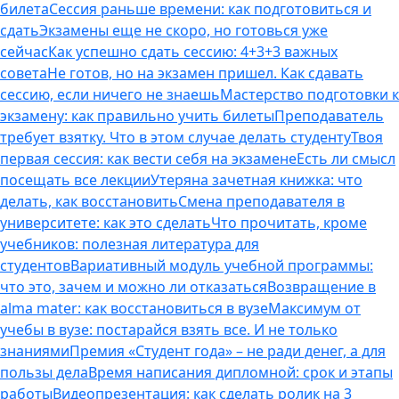
билета
Сессия раньше времени: как подготовиться и
сдать
Экзамены еще не скоро, но готовься уже
сейчас
Как успешно сдать сессию: 4+3+3 важных
совета
Не готов, но на экзамен пришел. Как сдавать
сессию, если ничего не знаешь
Мастерство подготовки к
экзамену: как правильно учить билеты
Преподаватель
требует взятку. Что в этом случае делать студенту
Твоя
первая сессия: как вести себя на экзамене
Есть ли смысл
посещать все лекции
Утеряна зачетная книжка: что
делать, как восстановить
Смена преподавателя в
университете: как это сделать
Что прочитать, кроме
учебников: полезная литература для
студентов
Вариативный модуль учебной программы:
что это, зачем и можно ли отказаться
Возвращение в
alma mater: как восстановиться в вузе
Максимум от
учебы в вузе: постарайся взять все. И не только
знаниями
Премия «Студент года» – не ради денег, а для
пользы дела
Время написания дипломной: срок и этапы
работы
Видеопрезентация: как сделать ролик на 3