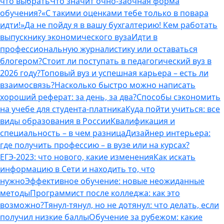
что выбрать
Что значит очно-заочная форма
обучения?
«С такими оценками тебе только в повара
идти!»
Да не пойду я в вашу бухгалтерию! Кем работать
выпускнику экономического вуза
Идти в
профессиональную журналистику или оставаться
блогером?
Стоит ли поступать в педагогический вуз в
2026 году?
Топовый вуз и успешная карьера – есть ли
взаимосвязь?
Насколько быстро можно написать
хороший реферат: за день, за два?
Способы сэкономить
на учебе для студента-платника
Куда пойти учиться: все
виды образования в России
Квалификация и
специальность – в чем разница
Дизайнер интерьера:
где получить профессию – в вузе или на курсах?
ЕГЭ-2023: что нового, какие изменения
Как искать
информацию в Сети и находить то, что
нужно
Эффективное обучение: новые неожиданные
методы
Программист после колледжа: как это
возможно?
Тянул-тянул, но не дотянул: что делать, если
получил низкие баллы
Обучение за рубежом: какие