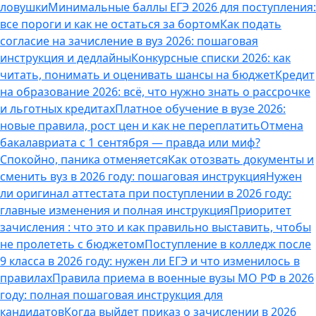
ловушки
Минимальные баллы ЕГЭ 2026 для поступления:
все пороги и как не остаться за бортом
Как подать
согласие на зачисление в вуз 2026: пошаговая
инструкция и дедлайны
Конкурсные списки 2026: как
читать, понимать и оценивать шансы на бюджет
Кредит
на образование 2026: всё, что нужно знать о рассрочке
и льготных кредитах
Платное обучение в вузе 2026:
новые правила, рост цен и как не переплатить
Отмена
бакалавриата с 1 сентября — правда или миф?
Спокойно, паника отменяется
Как отозвать документы и
сменить вуз в 2026 году: пошаговая инструкция
Нужен
ли оригинал аттестата при поступлении в 2026 году:
главные изменения и полная инструкция
Приоритет
зачисления : что это и как правильно выставить, чтобы
не пролететь с бюджетом
Поступление в колледж после
9 класса в 2026 году: нужен ли ЕГЭ и что изменилось в
правилах
Правила приема в военные вузы МО РФ в 2026
году: полная пошаговая инструкция для
кандидатов
Когда выйдет приказ о зачислении в 2026