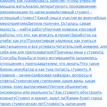
кайдзен: как планировать занятия, чтобы учеба не
мешала жить
Анализ литературного произведения:
рекомендации по написанию
Активный студент –
успешный студент? Какой смысл участия во внеучебных
мероприятиях
Диплом получен. Осталась самая
малость – найти работу
Научная новизна курсовой
работы: что это, как вписать в проект
Заработок на
учебе: как это?
Продуктивная удаленка: как учиться
дистанционно и все успевать
Читательский дневник: для
себя или для преподавателя?
Причины лени у студента.
Способы борьбы и поиск мотивации
Не заладились
отношения с преподавателем: что делать?
Что такое
бизнес-инкубатор и как туда попасть студенту. А
главное – зачем
«Цифровая кафедра»: вопросы и
ответы
Студенческие стипендии: какие виды, какая
сумма, кому выплачивают
Уютное общежитие:
оксюморон или реальность? Как студенту обустроить
комнату
Студент и кредит: дадут ли?
Каким будет город
твоих студенческих лет
Стоимость написания