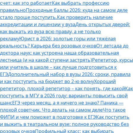
счет: как это работает
Как выбрать профессию
правильно
Проходные баллы 2026: куда на самом деле
стало проще поступить.
Как проверить наличие
аккредитации и лицензии у вуза
День открытых дверей:
как выжать из вуза всю правду, а не только
рекламу
Юрист в 2026: золотые горы или тяжёлая
реальность? Карьера без розовых очков
От детсада до
доктора наук: как устроена наша образовательная
лестница (и на какой ступени застрять)
Репетитор, курсы
или учитель в школе – как лучше подготовиться к
ЕГЭ
Дополнительный набор в вузы 2026: сроки, правила
и как поступить на бюджет во 2‑ю волну
Хороший
репетитор, плохой репетитор – как понять, где какой
Как
поступить в МГУ в 2026 году: варианты повысить свой
шанс
ЕГЭ через месяц, а я ничего не знаю? Паника —
плохой советчик. Что делать на самом деле
Что такое
ФИПИ и чем поможет в подготовке к ЕГЭ
Как поступить
и выжить в театральном вузе: полное руководство без
розовых очков
Профильный класс: как выбирать