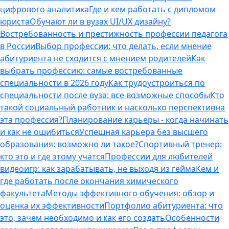
цифрового аналитика
Где и кем работать с дипломом
юриста
Обучают ли в вузах UI/UX дизайну?
Востребованность и престижность профессии педагога
в России
Выбор профессии: что делать, если мнение
абитуриента не сходится с мнением родителей
Как
выбрать профессию: самые востребованные
специальности в 2026 году
Как трудоустроиться по
специальности после вуза: все возможные способы
Кто
такой социальный работник и насколько перспективна
эта профессия?
Планирование карьеры - когда начинать
и как не ошибиться
Успешная карьера без высшего
образования: возможно ли такое?
Спортивный тренер:
кто это и где этому учатся
Профессии для любителей
видеоигр: как зарабатывать, не выходя из гейма
Кем и
где работать после окончания химического
факультета
Методы эффективного обучения: обзор и
оценка их эффективности
Портфолио абитуриента: что
это, зачем необходимо и как его создать
Особенности