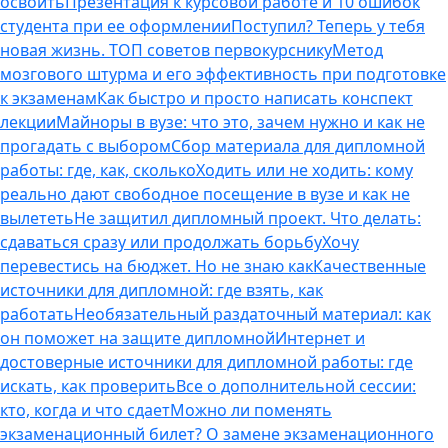
освоить
Презентация к курсовой работе и 10 ошибок
студента при ее оформлении
Поступил? Теперь у тебя
новая жизнь. ТОП советов первокурснику
Метод
мозгового штурма и его эффективность при подготовке
к экзаменам
Как быстро и просто написать конспект
лекции
Майноры в вузе: что это, зачем нужно и как не
прогадать с выбором
Сбор материала для дипломной
работы: где, как, сколько
Ходить или не ходить: кому
реально дают свободное посещение в вузе и как не
вылететь
Не защитил дипломный проект. Что делать:
сдаваться сразу или продолжать борьбу
Хочу
перевестись на бюджет. Но не знаю как
Качественные
источники для дипломной: где взять, как
работать
Необязательный раздаточный материал: как
он поможет на защите дипломной
Интернет и
достоверные источники для дипломной работы: где
искать, как проверить
Все о дополнительной сессии:
кто, когда и что сдает
Можно ли поменять
экзаменационный билет? О замене экзаменационного