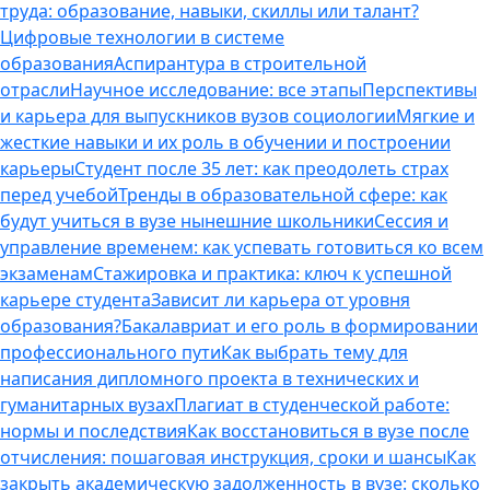
труда: образование, навыки, скиллы или талант?
Цифровые технологии в системе
образования
Аспирантура в строительной
отрасли
Научное исследование: все этапы
Перспективы
и карьера для выпускников вузов социологии
Мягкие и
жесткие навыки и их роль в обучении и построении
карьеры
Студент после 35 лет: как преодолеть страх
перед учебой
Тренды в образовательной сфере: как
будут учиться в вузе нынешние школьники
Сессия и
управление временем: как успевать готовиться ко всем
экзаменам
Стажировка и практика: ключ к успешной
карьере студента
Зависит ли карьера от уровня
образования?
Бакалавриат и его роль в формировании
профессионального пути
Как выбрать тему для
написания дипломного проекта в технических и
гуманитарных вузах
Плагиат в студенческой работе:
нормы и последствия
Как восстановиться в вузе после
отчисления: пошаговая инструкция, сроки и шансы
Как
закрыть академическую задолженность в вузе: сколько