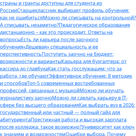
страны и гранты доступны для студента из
России
Старшеклассник выбирает профиль обучения:
как не ошибиться
Можно ли списывать на контрольной?
А списывать незаметно?
Педагогическое образование
дистанционно – как это происходит. Ответы на
вопросы
Есть ли карьера после заочного
обучения
«Дешевая» специальность и ее
перспективность
Поступить заочно на бюджет:
возможности и варианты
Карьера для бухгалтера: от
кассира до главбуха
Как стать госслужащим: что за
работа, где обучают
Эффективное обучение: 8 методик
и способов
Топ-5 современных востребованных
профессий, связанных с музыкой
Можно ли изучать
журналистику заочно
Можно ли сделать карьеру в IT-
сфере без высшего образования
Как выбрать вуз в 2026:
государственный или частный — полный гайд для
абитуриента
Престижная работа и высокая зарплата
после колледжа: такое возможно?
Университет как ключ
к знаниям и возможностям
Ошибки выбора. Почему