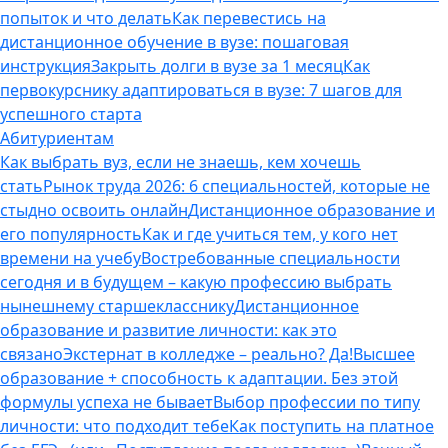
попыток и что делать
Как перевестись на
дистанционное обучение в вузе: пошаговая
инструкция
Закрыть долги в вузе за 1 месяц
Как
первокурснику адаптироваться в вузе: 7 шагов для
успешного старта
Абитуриентам
Как выбрать вуз, если не знаешь, кем хочешь
стать
Рынок труда 2026: 6 специальностей, которые не
стыдно освоить онлайн
Дистанционное образование и
его популярность
Как и где учиться тем, у кого нет
времени на учебу
Востребованные специальности
сегодня и в будущем – какую профессию выбрать
нынешнему старшекласснику
Дистанционное
образование и развитие личности: как это
связано
Экстернат в колледже – реально? Да!
Высшее
образование + способность к адаптации. Без этой
формулы успеха не бывает
Выбор профессии по типу
личности: что подходит тебе
Как поступить на платное