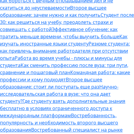
как бороться с вечным откладыванием дел и не
скатиться до неуспеваемости
Второе высшее
образование: зачем нужно и как получить
Студент после
30: как решиться на учебу, преодолеть страхи и
совмещать с работой
Эффективное обучение: как
тратить меньше времени, чтобы выучить больше
Как
изучать иностранные языки студенту
Резюме студента:
как привлечь внимание работодателя при отсутствии
опыта
Работа во время учебы - плюсы и минусы для
студента
Как сменить профессию после вуза: три пути,
сравнение и пошаговый план
Командная работа: какие
профессии и кому подходят
Второе высшее
образование: стоит ли поступать еще раз
Научно-
исследовательская работа в вузе: что она дает
студенту?
Где студенту взять дополнительные знания
бесплатно в условиях ограниченного доступа к
международным платформам
Востребованность,
популярность и необходимость второго высшего
образования
Востребованный специалист на рынке