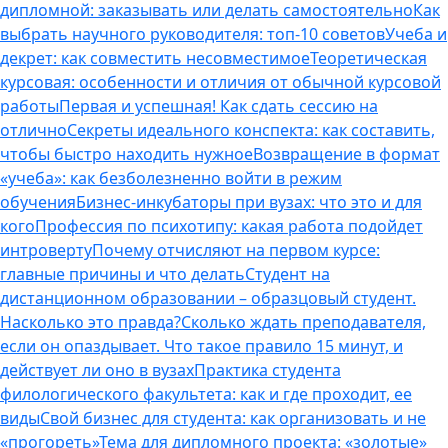
дипломной: заказывать или делать самостоятельно
Как
выбрать научного руководителя: топ-10 советов
Учеба и
декрет: как совместить несовместимое
Теоретическая
курсовая: особенности и отличия от обычной курсовой
работы
Первая и успешная! Как сдать сессию на
отлично
Секреты идеального конспекта: как составить,
чтобы быстро находить нужное
Возвращение в формат
«учеба»: как безболезненно войти в режим
обучения
Бизнес-инкубаторы при вузах: что это и для
кого
Профессия по психотипу: какая работа подойдет
интроверту
Почему отчисляют на первом курсе:
главные причины и что делать
Студент на
дистанционном образовании – образцовый студент.
Насколько это правда?
Сколько ждать преподавателя,
если он опаздывает. Что такое правило 15 минут, и
действует ли оно в вузах
Практика студента
филологического факультета: как и где проходит, ее
виды
Свой бизнес для студента: как организовать и не
«прогореть»
Тема для дипломного проекта: «золотые»