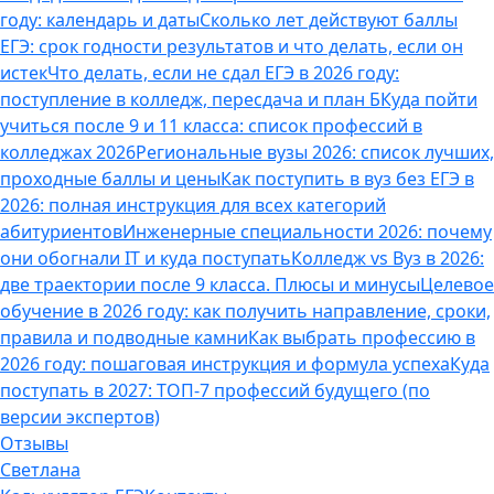
году: календарь и даты
Сколько лет действуют баллы
ЕГЭ: срок годности результатов и что делать, если он
истек
Что делать, если не сдал ЕГЭ в 2026 году:
поступление в колледж, пересдача и план Б
Куда пойти
учиться после 9 и 11 класса: список профессий в
колледжах 2026
Региональные вузы 2026: список лучших,
проходные баллы и цены
Как поступить в вуз без ЕГЭ в
2026: полная инструкция для всех категорий
абитуриентов
Инженерные специальности 2026: почему
они обогнали IT и куда поступать
Колледж vs Вуз в 2026:
две траектории после 9 класса. Плюсы и минусы
Целевое
обучение в 2026 году: как получить направление, сроки,
правила и подводные камни
Как выбрать профессию в
2026 году: пошаговая инструкция и формула успеха
Куда
поступать в 2027: ТОП-7 профессий будущего (по
версии экспертов)
Отзывы
Светлана