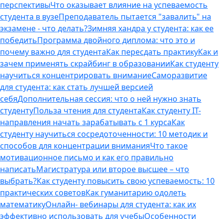
перспективы
Что оказывает влияние на успеваемость
студента в вузе
Преподаватель пытается "завалить" на
экзамене - что делать?
Зимняя хандра у студента: как ее
победить
Программа двойного диплома: что это и
почему важно для студента
Как пересдать практику
Как и
зачем применять скрайбинг в образовании
Как студенту
научиться концентрировать внимание
Саморазвитие
для студента: как стать лучшей версией
себя
Дополнительная сессия: что о ней нужно знать
студенту
Польза чтения для студента
Как студенту IT-
направления начать зарабатывать с 1 курса
Как
студенту научиться сосредоточенности: 10 методик и
способов для концентрации внимания
Что такое
мотивационное письмо и как его правильно
написать
Магистратура или второе высшее – что
выбрать?
Как студенту повысить свою успеваемость: 10
практических советов
Как гуманитарию одолеть
математику
Онлайн- вебинары для студента: как их
эффективно использовать для учебы
Особенности