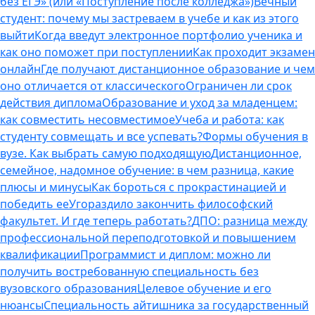
без ЕГЭ» (или «Поступление после колледжа»)
Вечный
студент: почему мы застреваем в учебе и как из этого
выйти
Когда введут электронное портфолио ученика и
как оно поможет при поступлении
Как проходит экзамен
онлайн
Где получают дистанционное образование и чем
оно отличается от классического
Ограничен ли срок
действия диплома
Образование и уход за младенцем:
как совместить несовместимое
Учеба и работа: как
студенту совмещать и все успевать?
Формы обучения в
вузе. Как выбрать самую подходящую
Дистанционное,
семейное, надомное обучение: в чем разница, какие
плюсы и минусы
Как бороться с прокрастинацией и
победить ее
Угораздило закончить философский
факультет. И где теперь работать?
ДПО: разница между
профессиональной переподготовкой и повышением
квалификации
Программист и диплом: можно ли
получить востребованную специальность без
вузовского образования
Целевое обучение и его
нюансы
Специальность айтишника за государственный