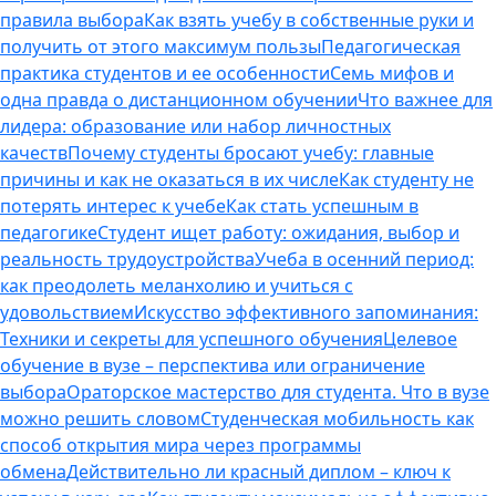
правила выбора
Как взять учебу в собственные руки и
получить от этого максимум пользы
Педагогическая
практика студентов и ее особенности
Семь мифов и
одна правда о дистанционном обучении
Что важнее для
лидера: образование или набор личностных
качеств
Почему студенты бросают учебу: главные
причины и как не оказаться в их числе
Как студенту не
потерять интерес к учебе
Как стать успешным в
педагогике
Студент ищет работу: ожидания, выбор и
реальность трудоустройства
Учеба в осенний период:
как преодолеть меланхолию и учиться с
удовольствием
Искусство эффективного запоминания:
Техники и секреты для успешного обучения
Целевое
обучение в вузе – перспектива или ограничение
выбора
Ораторское мастерство для студента. Что в вузе
можно решить словом
Студенческая мобильность как
способ открытия мира через программы
обмена
Действительно ли красный диплом – ключ к