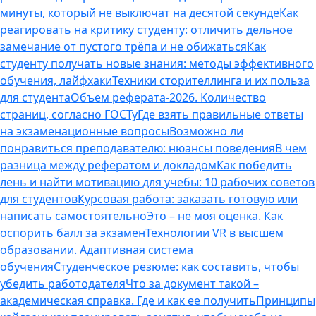
минуты, который не выключат на десятой секунде
Как
реагировать на критику студенту: отличить дельное
замечание от пустого трёпа и не обижаться
Как
студенту получать новые знания: методы эффективного
обучения, лайфхаки
Техники сторителлинга и их польза
для студента
Объем реферата-2026. Количество
страниц, согласно ГОСТу
Где взять правильные ответы
на экзаменационные вопросы
Возможно ли
понравиться преподавателю: нюансы поведения
В чем
разница между рефератом и докладом
Как победить
лень и найти мотивацию для учебы: 10 рабочих советов
для студентов
Курсовая работа: заказать готовую или
написать самостоятельно
Это – не моя оценка. Как
оспорить балл за экзамен
Технологии VR в высшем
образовании. Адаптивная система
обучения
Студенческое резюме: как составить, чтобы
убедить работодателя
Что за документ такой –
академическая справка. Где и как ее получить
Принципы