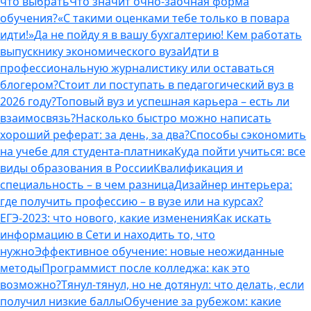
что выбрать
Что значит очно-заочная форма
обучения?
«С такими оценками тебе только в повара
идти!»
Да не пойду я в вашу бухгалтерию! Кем работать
выпускнику экономического вуза
Идти в
профессиональную журналистику или оставаться
блогером?
Стоит ли поступать в педагогический вуз в
2026 году?
Топовый вуз и успешная карьера – есть ли
взаимосвязь?
Насколько быстро можно написать
хороший реферат: за день, за два?
Способы сэкономить
на учебе для студента-платника
Куда пойти учиться: все
виды образования в России
Квалификация и
специальность – в чем разница
Дизайнер интерьера:
где получить профессию – в вузе или на курсах?
ЕГЭ-2023: что нового, какие изменения
Как искать
информацию в Сети и находить то, что
нужно
Эффективное обучение: новые неожиданные
методы
Программист после колледжа: как это
возможно?
Тянул-тянул, но не дотянул: что делать, если
получил низкие баллы
Обучение за рубежом: какие