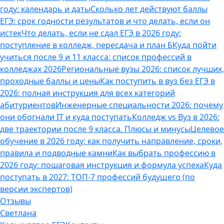
году: календарь и даты
Сколько лет действуют баллы
ЕГЭ: срок годности результатов и что делать, если он
истек
Что делать, если не сдал ЕГЭ в 2026 году:
поступление в колледж, пересдача и план Б
Куда пойти
учиться после 9 и 11 класса: список профессий в
колледжах 2026
Региональные вузы 2026: список лучших,
проходные баллы и цены
Как поступить в вуз без ЕГЭ в
2026: полная инструкция для всех категорий
абитуриентов
Инженерные специальности 2026: почему
они обогнали IT и куда поступать
Колледж vs Вуз в 2026:
две траектории после 9 класса. Плюсы и минусы
Целевое
обучение в 2026 году: как получить направление, сроки,
правила и подводные камни
Как выбрать профессию в
2026 году: пошаговая инструкция и формула успеха
Куда
поступать в 2027: ТОП-7 профессий будущего (по
версии экспертов)
Отзывы
Светлана