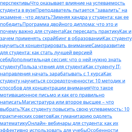
перспективы
Что оказывает влияние на успеваемость
студента в вузе
Преподаватель пытается "завалить" на
экзамене - что делать?
Зимняя хандра у студента: как ее
победить
Программа двойного диплома: что это и
почему важно для студента
Как пересдать практику
Как и
зачем применять скрайбинг в образовании
Как студенту
научиться концентрировать внимание
Саморазвитие
для студента: как стать лучшей версией
себя
Дополнительная сессия: что о ней нужно знать
студенту
Польза чтения для студента
Как студенту IT-
направления начать зарабатывать с 1 курса
Как
студенту научиться сосредоточенности: 10 методик и
способов для концентрации внимания
Что такое
мотивационное письмо и как его правильно
написать
Магистратура или второе высшее – что
выбрать?
Как студенту повысить свою успеваемость: 10
практических советов
Как гуманитарию одолеть
математику
Онлайн- вебинары для студента: как их
эффективно использовать для учебы
Особенности