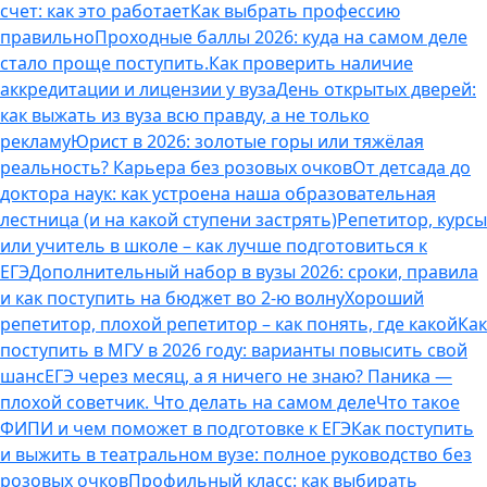
счет: как это работает
Как выбрать профессию
правильно
Проходные баллы 2026: куда на самом деле
стало проще поступить.
Как проверить наличие
аккредитации и лицензии у вуза
День открытых дверей:
как выжать из вуза всю правду, а не только
рекламу
Юрист в 2026: золотые горы или тяжёлая
реальность? Карьера без розовых очков
От детсада до
доктора наук: как устроена наша образовательная
лестница (и на какой ступени застрять)
Репетитор, курсы
или учитель в школе – как лучше подготовиться к
ЕГЭ
Дополнительный набор в вузы 2026: сроки, правила
и как поступить на бюджет во 2‑ю волну
Хороший
репетитор, плохой репетитор – как понять, где какой
Как
поступить в МГУ в 2026 году: варианты повысить свой
шанс
ЕГЭ через месяц, а я ничего не знаю? Паника —
плохой советчик. Что делать на самом деле
Что такое
ФИПИ и чем поможет в подготовке к ЕГЭ
Как поступить
и выжить в театральном вузе: полное руководство без
розовых очков
Профильный класс: как выбирать