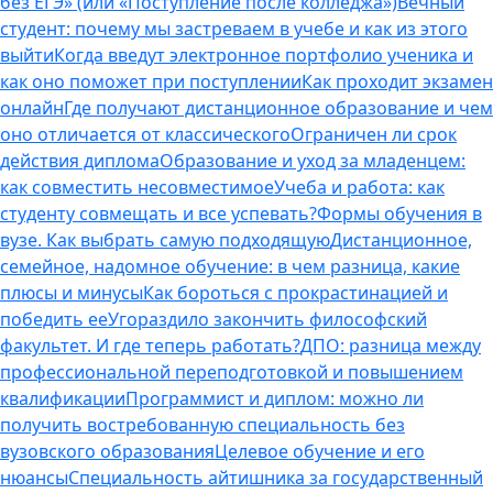
без ЕГЭ» (или «Поступление после колледжа»)
Вечный
студент: почему мы застреваем в учебе и как из этого
выйти
Когда введут электронное портфолио ученика и
как оно поможет при поступлении
Как проходит экзамен
онлайн
Где получают дистанционное образование и чем
оно отличается от классического
Ограничен ли срок
действия диплома
Образование и уход за младенцем:
как совместить несовместимое
Учеба и работа: как
студенту совмещать и все успевать?
Формы обучения в
вузе. Как выбрать самую подходящую
Дистанционное,
семейное, надомное обучение: в чем разница, какие
плюсы и минусы
Как бороться с прокрастинацией и
победить ее
Угораздило закончить философский
факультет. И где теперь работать?
ДПО: разница между
профессиональной переподготовкой и повышением
квалификации
Программист и диплом: можно ли
получить востребованную специальность без
вузовского образования
Целевое обучение и его
нюансы
Специальность айтишника за государственный