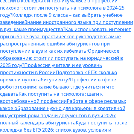
сессии в колледжах и техникумах
Все о профессии
психолог: стоит ли поступать на психолога в 2024-25
году?
Колледж после 9 класса – как выбрать учебное
заведение
Знание иностранного языка при поступлении
в вуз: какие преимущества?
Как использовать интернет
при выборе вуза: практическое руководство
Самые
распространенные ошибки абитуриентов при
поступлении в вуз и как их избежать
Юридическое
образование: стоит ли поступать на юридический в
2025 году?
Профессия учителя и ее уровень
престижности в России
Подготовка к ЕГЭ: сколько
времени нужно абитуриенту?
Профессии в сфере
робототехники: какие бывают, где учиться и что
сдавать
Как поступить на психолога: шаги к
востребованной профессии
Работа в сфере рекламы:
какое образование нужно для карьеры в креативной
индустрии
Сроки подачи документов в вузы 2026:
полный календарь абитуриента
Куда поступить после
колледжа без ЕГЭ 2026: список вузов, условия и