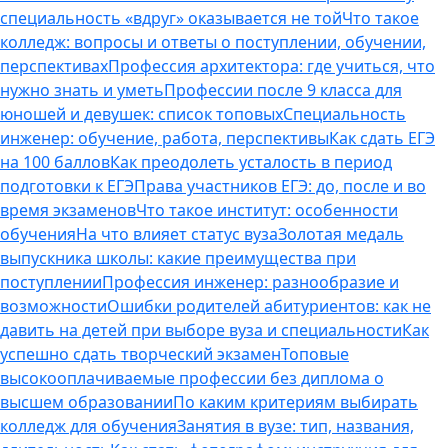
специальность «вдруг» оказывается не той
Что такое
колледж: вопросы и ответы о поступлении, обучении,
перспективах
Профессия архитектора: где учиться, что
нужно знать и уметь
Профессии после 9 класса для
юношей и девушек: список топовых
Специальность
инженер: обучение, работа, перспективы
Как сдать ЕГЭ
на 100 баллов
Как преодолеть усталость в период
подготовки к ЕГЭ
Права участников ЕГЭ: до, после и во
время экзаменов
Что такое институт: особенности
обучения
На что влияет статус вуза
Золотая медаль
выпускника школы: какие преимущества при
поступлении
Профессия инженер: разнообразие и
возможности
Ошибки родителей абитуриентов: как не
давить на детей при выборе вуза и специальности
Как
успешно сдать творческий экзамен
Топовые
высокооплачиваемые профессии без диплома о
высшем образовании
По каким критериям выбирать
колледж для обучения
Занятия в вузе: тип, названия,