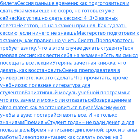
билета
Сессия раньше времени: как подготовиться и
сдать
Экзамены еще не скоро, но готовься уже
сейчас
Как успешно сдать сессию: 4+3+3 важных
совета
Не готов, но на экзамен пришел. Как сдавать
сессию, если ничего не знаешь
Мастерство подготовки к
экзамену: как правильно учить билеты
Преподаватель
требует взятку. Что в этом случае делать студенту
Твоя
первая сессия: как вести себя на экзамене
Есть ли смысл
посещать все лекции
Утеряна зачетная книжка: что
делать, как восстановить
Смена преподавателя в
университете: как это сделать
Что прочитать, кроме
учебников: полезная литература для
студентов
Вариативный модуль учебной программы:
что это, зачем и можно ли отказаться
Возвращение в
alma mater: как восстановиться в вузе
Максимум от
учебы в вузе: постарайся взять все. И не только
знаниями
Премия «Студент года» – не ради денег, а для
пользы дела
Время написания дипломной: срок и этапы
работы
Видеопрезентация: как сделать ролик на 3