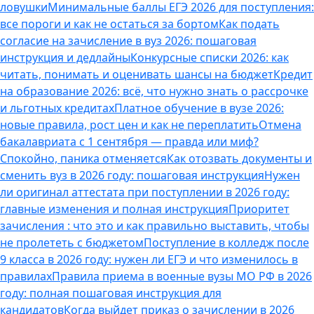
ловушки
Минимальные баллы ЕГЭ 2026 для поступления:
все пороги и как не остаться за бортом
Как подать
согласие на зачисление в вуз 2026: пошаговая
инструкция и дедлайны
Конкурсные списки 2026: как
читать, понимать и оценивать шансы на бюджет
Кредит
на образование 2026: всё, что нужно знать о рассрочке
и льготных кредитах
Платное обучение в вузе 2026:
новые правила, рост цен и как не переплатить
Отмена
бакалавриата с 1 сентября — правда или миф?
Спокойно, паника отменяется
Как отозвать документы и
сменить вуз в 2026 году: пошаговая инструкция
Нужен
ли оригинал аттестата при поступлении в 2026 году:
главные изменения и полная инструкция
Приоритет
зачисления : что это и как правильно выставить, чтобы
не пролететь с бюджетом
Поступление в колледж после
9 класса в 2026 году: нужен ли ЕГЭ и что изменилось в
правилах
Правила приема в военные вузы МО РФ в 2026
году: полная пошаговая инструкция для
кандидатов
Когда выйдет приказ о зачислении в 2026