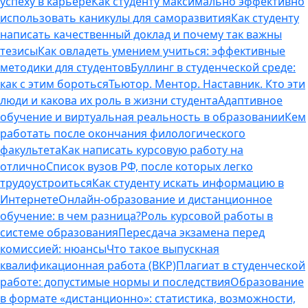
успеху в карьере
Как студенту максимально эффективно
использовать каникулы для саморазвития
Как студенту
написать качественный доклад и почему так важны
тезисы
Как овладеть умением учиться: эффективные
методики для студентов
Буллинг в студенческой среде:
как с этим бороться
Тьютор. Ментор. Наставник. Кто эти
люди и какова их роль в жизни студента
Адаптивное
обучение и виртуальная реальность в образовании
Кем
работать после окончания филологического
факультета
Как написать курсовую работу на
отлично
Список вузов РФ, после которых легко
трудоустроиться
Как студенту искать информацию в
Интернете
Онлайн-образование и дистанционное
обучение: в чем разница?
Роль курсовой работы в
системе образования
Пересдача экзамена перед
комиссией: нюансы
Что такое выпускная
квалификационная работа (ВКР)
Плагиат в студенческой
работе: допустимые нормы и последствия
Образование
в формате «дистанционно»: статистика, возможности,