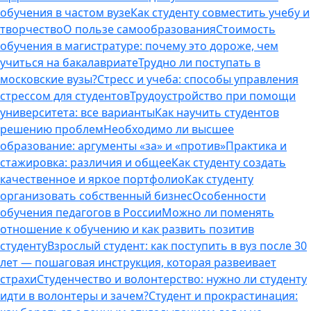
обучения в частом вузе
Как студенту совместить учебу и
творчество
О пользе самообразования
Стоимость
обучения в магистратуре: почему это дороже, чем
учиться на бакалавриате
Трудно ли поступать в
московские вузы?
Стресс и учеба: способы управления
стрессом для студентов
Трудоустройство при помощи
университета: все варианты
Как научить студентов
решению проблем
Необходимо ли высшее
образование: аргументы «за» и «против»
Практика и
стажировка: различия и общее
Как студенту создать
качественное и яркое портфолио
Как студенту
организовать собственный бизнес
Особенности
обучения педагогов в России
Можно ли поменять
отношение к обучению и как развить позитив
студенту
Взрослый студент: как поступить в вуз после 30
лет — пошаговая инструкция, которая развеивает
страхи
Студенчество и волонтерство: нужно ли cтуденту
идти в волонтеры и зачем?
Студент и прокрастинация: