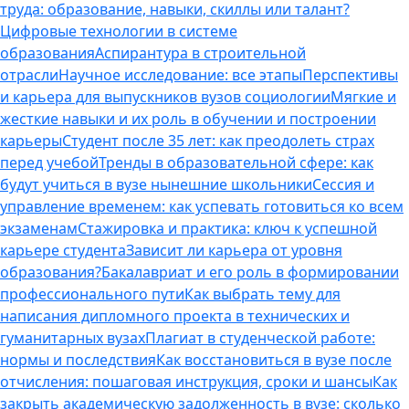
труда: образование, навыки, скиллы или талант?
Цифровые технологии в системе
образования
Аспирантура в строительной
отрасли
Научное исследование: все этапы
Перспективы
и карьера для выпускников вузов социологии
Мягкие и
жесткие навыки и их роль в обучении и построении
карьеры
Студент после 35 лет: как преодолеть страх
перед учебой
Тренды в образовательной сфере: как
будут учиться в вузе нынешние школьники
Сессия и
управление временем: как успевать готовиться ко всем
экзаменам
Стажировка и практика: ключ к успешной
карьере студента
Зависит ли карьера от уровня
образования?
Бакалавриат и его роль в формировании
профессионального пути
Как выбрать тему для
написания дипломного проекта в технических и
гуманитарных вузах
Плагиат в студенческой работе:
нормы и последствия
Как восстановиться в вузе после
отчисления: пошаговая инструкция, сроки и шансы
Как
закрыть академическую задолженность в вузе: сколько