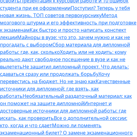
освоить
Презентация к курсовой работе и 10 ошибок
студента при ее оформлении
Поступил? Теперь у тебя
новая жизнь. ТОП советов первокурснику
Метод
мозгового штурма и его эффективность при подготовке
к экзаменам
Как быстро и просто написать конспект
лекции
Майноры в вузе: что это, зачем нужно и как не
прогадать с выбором
Сбор материала для дипломной
работы: где, как, сколько
Ходить или не ходить: кому
реально дают свободное посещение в вузе и как не
вылететь
Не защитил дипломный проект. Что делать:
сдаваться сразу или продолжать борьбу
Хочу
перевестись на бюджет. Но не знаю как
Качественные
источники для дипломной: где взять, как
работать
Необязательный раздаточный материал: как
он поможет на защите дипломной
Интернет и
достоверные источники для дипломной работы: где
искать, как проверить
Все о дополнительной сессии:
кто, когда и что сдает
Можно ли поменять
экзаменационный билет? О замене экзаменационного