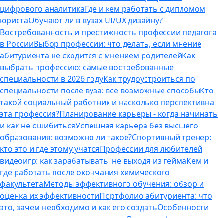
цифрового аналитика
Где и кем работать с дипломом
юриста
Обучают ли в вузах UI/UX дизайну?
Востребованность и престижность профессии педагога
в России
Выбор профессии: что делать, если мнение
абитуриента не сходится с мнением родителей
Как
выбрать профессию: самые востребованные
специальности в 2026 году
Как трудоустроиться по
специальности после вуза: все возможные способы
Кто
такой социальный работник и насколько перспективна
эта профессия?
Планирование карьеры - когда начинать
и как не ошибиться
Успешная карьера без высшего
образования: возможно ли такое?
Спортивный тренер:
кто это и где этому учатся
Профессии для любителей
видеоигр: как зарабатывать, не выходя из гейма
Кем и
где работать после окончания химического
факультета
Методы эффективного обучения: обзор и
оценка их эффективности
Портфолио абитуриента: что
это, зачем необходимо и как его создать
Особенности