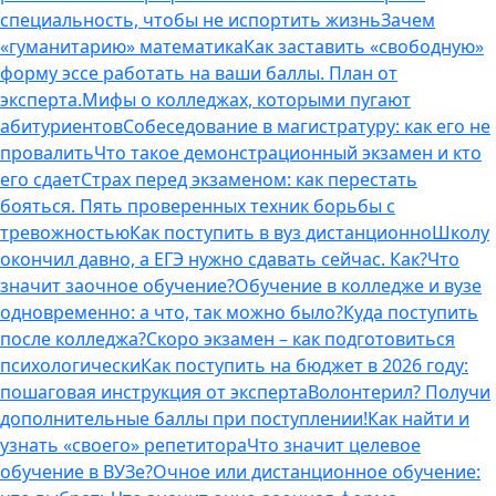
специальность, чтобы не испортить жизнь
Зачем
«гуманитарию» математика
Как заставить «свободную»
форму эссе работать на ваши баллы. План от
эксперта.
Мифы о колледжах, которыми пугают
абитуриентов
Собеседование в магистратуру: как его не
провалить
Что такое демонстрационный экзамен и кто
его сдает
Страх перед экзаменом: как перестать
бояться. Пять проверенных техник борьбы с
тревожностью
Как поступить в вуз дистанционно
Школу
окончил давно, а ЕГЭ нужно сдавать сейчас. Как?
Что
значит заочное обучение?
Обучение в колледже и вузе
одновременно: а что, так можно было?
Куда поступить
после колледжа?
Скоро экзамен – как подготовиться
психологически
Как поступить на бюджет в 2026 году:
пошаговая инструкция от эксперта
Волонтерил? Получи
дополнительные баллы при поступлении!
Как найти и
узнать «своего» репетитора
Что значит целевое
обучение в ВУЗе?
Очное или дистанционное обучение: