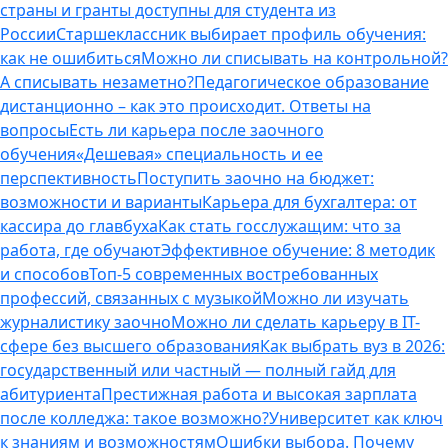
страны и гранты доступны для студента из
России
Старшеклассник выбирает профиль обучения:
как не ошибиться
Можно ли списывать на контрольной?
А списывать незаметно?
Педагогическое образование
дистанционно – как это происходит. Ответы на
вопросы
Есть ли карьера после заочного
обучения
«Дешевая» специальность и ее
перспективность
Поступить заочно на бюджет:
возможности и варианты
Карьера для бухгалтера: от
кассира до главбуха
Как стать госслужащим: что за
работа, где обучают
Эффективное обучение: 8 методик
и способов
Топ-5 современных востребованных
профессий, связанных с музыкой
Можно ли изучать
журналистику заочно
Можно ли сделать карьеру в IT-
сфере без высшего образования
Как выбрать вуз в 2026:
государственный или частный — полный гайд для
абитуриента
Престижная работа и высокая зарплата
после колледжа: такое возможно?
Университет как ключ
к знаниям и возможностям
Ошибки выбора. Почему