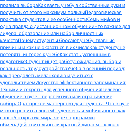
правила выбора
Как взять учебу в собственные руки и
получить от этого максимум пользы
Педагогическая
практика студентов и ее особенности
Семь мифов и
одна правда о дистанционном обучении
Что важнее для
лидера: образование или набор личностных
качеств
Почему студенты бросают учебу: главные
причины и как не оказаться в их числе
Как студенту не
потерять интерес к учебе
Как стать успешным в
педагогике
Студент ищет работу: ожидания, выбор и
реальность трудоустройства
Учеба в осенний период:
как преодолеть меланхолию и учиться с
удовольствием
Искусство эффективного запоминания:
Техники и секреты для успешного обучения
Целевое
обучение в вузе – перспектива или ограничение
выбора
Ораторское мастерство для студента. Что в вузе
можно решить словом
Студенческая мобильность как
способ открытия мира через программы
обмена
Действительно ли красный диплом – ключ к