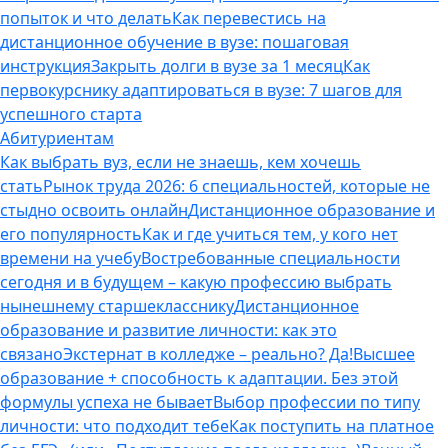
попыток и что делать
Как перевестись на
дистанционное обучение в вузе: пошаговая
инструкция
Закрыть долги в вузе за 1 месяц
Как
первокурснику адаптироваться в вузе: 7 шагов для
успешного старта
Абитуриентам
Как выбрать вуз, если не знаешь, кем хочешь
стать
Рынок труда 2026: 6 специальностей, которые не
стыдно освоить онлайн
Дистанционное образование и
его популярность
Как и где учиться тем, у кого нет
времени на учебу
Востребованные специальности
сегодня и в будущем – какую профессию выбрать
нынешнему старшекласснику
Дистанционное
образование и развитие личности: как это
связано
Экстернат в колледже – реально? Да!
Высшее
образование + способность к адаптации. Без этой
формулы успеха не бывает
Выбор профессии по типу
личности: что подходит тебе
Как поступить на платное