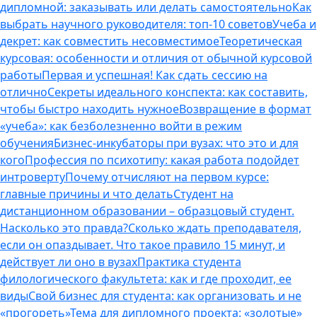
дипломной: заказывать или делать самостоятельно
Как
выбрать научного руководителя: топ-10 советов
Учеба и
декрет: как совместить несовместимое
Теоретическая
курсовая: особенности и отличия от обычной курсовой
работы
Первая и успешная! Как сдать сессию на
отлично
Секреты идеального конспекта: как составить,
чтобы быстро находить нужное
Возвращение в формат
«учеба»: как безболезненно войти в режим
обучения
Бизнес-инкубаторы при вузах: что это и для
кого
Профессия по психотипу: какая работа подойдет
интроверту
Почему отчисляют на первом курсе:
главные причины и что делать
Студент на
дистанционном образовании – образцовый студент.
Насколько это правда?
Сколько ждать преподавателя,
если он опаздывает. Что такое правило 15 минут, и
действует ли оно в вузах
Практика студента
филологического факультета: как и где проходит, ее
виды
Свой бизнес для студента: как организовать и не
«прогореть»
Тема для дипломного проекта: «золотые»