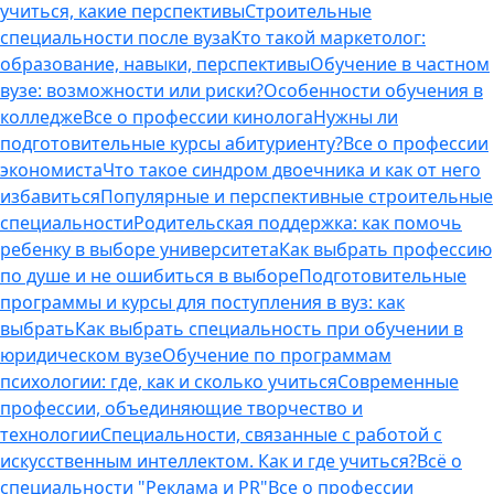
учиться, какие перспективы
Строительные
специальности после вуза
Кто такой маркетолог:
образование, навыки, перспективы
Обучение в частном
вузе: возможности или риски?
Особенности обучения в
колледже
Все о профессии кинолога
Нужны ли
подготовительные курсы абитуриенту?
Все о профессии
экономиста
Что такое синдром двоечника и как от него
избавиться
Популярные и перспективные строительные
специальности
Родительская поддержка: как помочь
ребенку в выборе университета
Как выбрать профессию
по душе и не ошибиться в выборе
Подготовительные
программы и курсы для поступления в вуз: как
выбрать
Как выбрать специальность при обучении в
юридическом вузе
Обучение по программам
психологии: где, как и сколько учиться
Современные
профессии, объединяющие творчество и
технологии
Специальности, связанные с работой с
искусственным интеллектом. Как и где учиться?
Всё о
специальности "Реклама и PR"
Все о профессии