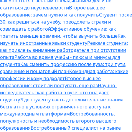
как бороться с вечным откладыванием дел и не
скатиться до неуспеваемости
Второе высшее
образование: зачем нужно и как получить
Студент после
30: как решиться на учебу, преодолеть страхи и
совмещать с работой
Эффективное обучение: как
тратить меньше времени, чтобы выучить больше
Как
изучать иностранные языки студенту
Резюме студента:
как привлечь внимание работодателя при отсутствии
опыта
Работа во время учебы - плюсы и минусы для
студента
Как сменить профессию после вуза: три пути,
сравнение и пошаговый план
Командная работа: какие
профессии и кому подходят
Второе высшее
образование: стоит ли поступать еще раз
Научно-
исследовательская работа в вузе: что она дает
студенту?
Где студенту взять дополнительные знания
бесплатно в условиях ограниченного доступа к
международным платформам
Востребованность,
популярность и необходимость второго высшего
образования
Востребованный специалист на рынке