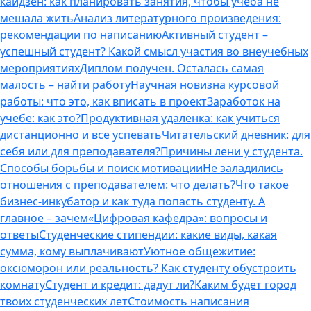
кайдзен: как планировать занятия, чтобы учеба не
мешала жить
Анализ литературного произведения:
рекомендации по написанию
Активный студент –
успешный студент? Какой смысл участия во внеучебных
мероприятиях
Диплом получен. Осталась самая
малость – найти работу
Научная новизна курсовой
работы: что это, как вписать в проект
Заработок на
учебе: как это?
Продуктивная удаленка: как учиться
дистанционно и все успевать
Читательский дневник: для
себя или для преподавателя?
Причины лени у студента.
Способы борьбы и поиск мотивации
Не заладились
отношения с преподавателем: что делать?
Что такое
бизнес-инкубатор и как туда попасть студенту. А
главное – зачем
«Цифровая кафедра»: вопросы и
ответы
Студенческие стипендии: какие виды, какая
сумма, кому выплачивают
Уютное общежитие:
оксюморон или реальность? Как студенту обустроить
комнату
Студент и кредит: дадут ли?
Каким будет город
твоих студенческих лет
Стоимость написания