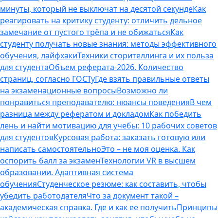
минуты, который не выключат на десятой секунде
Как
реагировать на критику студенту: отличить дельное
замечание от пустого трёпа и не обижаться
Как
студенту получать новые знания: методы эффективного
обучения, лайфхаки
Техники сторителлинга и их польза
для студента
Объем реферата-2026. Количество
страниц, согласно ГОСТу
Где взять правильные ответы
на экзаменационные вопросы
Возможно ли
понравиться преподавателю: нюансы поведения
В чем
разница между рефератом и докладом
Как победить
лень и найти мотивацию для учебы: 10 рабочих советов
для студентов
Курсовая работа: заказать готовую или
написать самостоятельно
Это – не моя оценка. Как
оспорить балл за экзамен
Технологии VR в высшем
образовании. Адаптивная система
обучения
Студенческое резюме: как составить, чтобы
убедить работодателя
Что за документ такой –
академическая справка. Где и как ее получить
Принципы