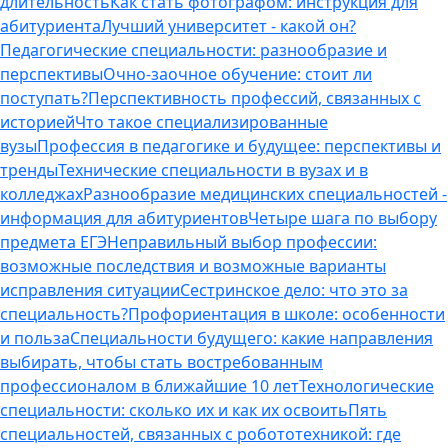
длительность
Как стать фотографом: инструкция для
абитуриента
Лучший университет - какой он?
Педагогические специальности: разнообразие и
перспективы
Очно-заочное обучение: стоит ли
поступать?
Перспективность профессий, связанных с
историей
Что такое специализированные
вузы
Профессия в педагогике и будущее: перспективы и
тренды
Технические специальности в вузах и в
колледжах
Разнообразие медицинских специальностей -
информация для абитуриентов
Четыре шага по выбору
предмета ЕГЭ
Неправильный выбор профессии:
возможные последствия и возможные варианты
исправления ситуации
Сестринское дело: что это за
специальность?
Профориентация в школе: особенности
и польза
Специальности будущего: какие направления
выбирать, чтобы стать востребованным
профессионалом в ближайшие 10 лет
Технологические
специальности: сколько их и как их освоить
Пять
специальностей, связанных с робототехникой: где