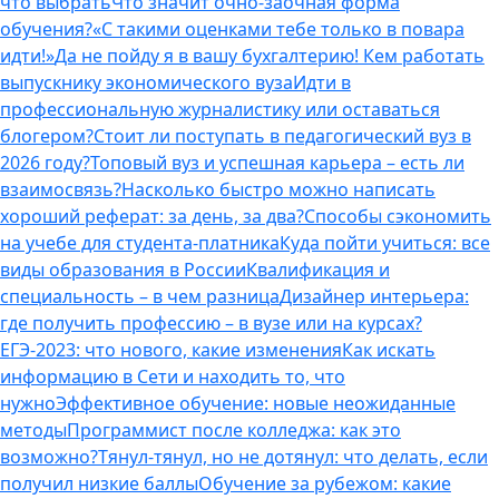
что выбрать
Что значит очно-заочная форма
обучения?
«С такими оценками тебе только в повара
идти!»
Да не пойду я в вашу бухгалтерию! Кем работать
выпускнику экономического вуза
Идти в
профессиональную журналистику или оставаться
блогером?
Стоит ли поступать в педагогический вуз в
2026 году?
Топовый вуз и успешная карьера – есть ли
взаимосвязь?
Насколько быстро можно написать
хороший реферат: за день, за два?
Способы сэкономить
на учебе для студента-платника
Куда пойти учиться: все
виды образования в России
Квалификация и
специальность – в чем разница
Дизайнер интерьера:
где получить профессию – в вузе или на курсах?
ЕГЭ-2023: что нового, какие изменения
Как искать
информацию в Сети и находить то, что
нужно
Эффективное обучение: новые неожиданные
методы
Программист после колледжа: как это
возможно?
Тянул-тянул, но не дотянул: что делать, если
получил низкие баллы
Обучение за рубежом: какие