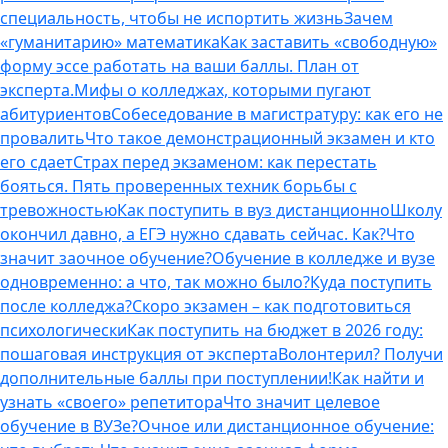
специальность, чтобы не испортить жизнь
Зачем
«гуманитарию» математика
Как заставить «свободную»
форму эссе работать на ваши баллы. План от
эксперта.
Мифы о колледжах, которыми пугают
абитуриентов
Собеседование в магистратуру: как его не
провалить
Что такое демонстрационный экзамен и кто
его сдает
Страх перед экзаменом: как перестать
бояться. Пять проверенных техник борьбы с
тревожностью
Как поступить в вуз дистанционно
Школу
окончил давно, а ЕГЭ нужно сдавать сейчас. Как?
Что
значит заочное обучение?
Обучение в колледже и вузе
одновременно: а что, так можно было?
Куда поступить
после колледжа?
Скоро экзамен – как подготовиться
психологически
Как поступить на бюджет в 2026 году:
пошаговая инструкция от эксперта
Волонтерил? Получи
дополнительные баллы при поступлении!
Как найти и
узнать «своего» репетитора
Что значит целевое
обучение в ВУЗе?
Очное или дистанционное обучение: