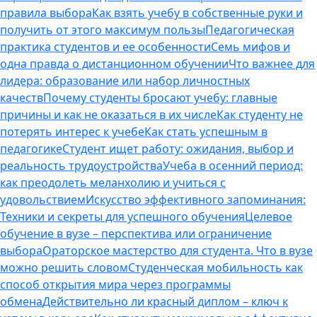
правила выбора
Как взять учебу в собственные руки и
получить от этого максимум пользы
Педагогическая
практика студентов и ее особенности
Семь мифов и
одна правда о дистанционном обучении
Что важнее для
лидера: образование или набор личностных
качеств
Почему студенты бросают учебу: главные
причины и как не оказаться в их числе
Как студенту не
потерять интерес к учебе
Как стать успешным в
педагогике
Студент ищет работу: ожидания, выбор и
реальность трудоустройства
Учеба в осенний период:
как преодолеть меланхолию и учиться с
удовольствием
Искусство эффективного запоминания:
Техники и секреты для успешного обучения
Целевое
обучение в вузе – перспектива или ограничение
выбора
Ораторское мастерство для студента. Что в вузе
можно решить словом
Студенческая мобильность как
способ открытия мира через программы
обмена
Действительно ли красный диплом – ключ к