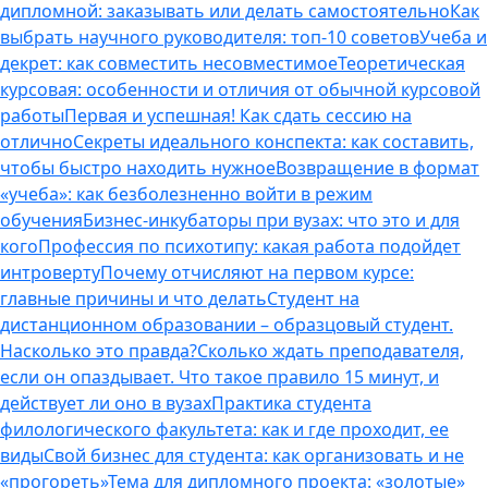
дипломной: заказывать или делать самостоятельно
Как
выбрать научного руководителя: топ-10 советов
Учеба и
декрет: как совместить несовместимое
Теоретическая
курсовая: особенности и отличия от обычной курсовой
работы
Первая и успешная! Как сдать сессию на
отлично
Секреты идеального конспекта: как составить,
чтобы быстро находить нужное
Возвращение в формат
«учеба»: как безболезненно войти в режим
обучения
Бизнес-инкубаторы при вузах: что это и для
кого
Профессия по психотипу: какая работа подойдет
интроверту
Почему отчисляют на первом курсе:
главные причины и что делать
Студент на
дистанционном образовании – образцовый студент.
Насколько это правда?
Сколько ждать преподавателя,
если он опаздывает. Что такое правило 15 минут, и
действует ли оно в вузах
Практика студента
филологического факультета: как и где проходит, ее
виды
Свой бизнес для студента: как организовать и не
«прогореть»
Тема для дипломного проекта: «золотые»