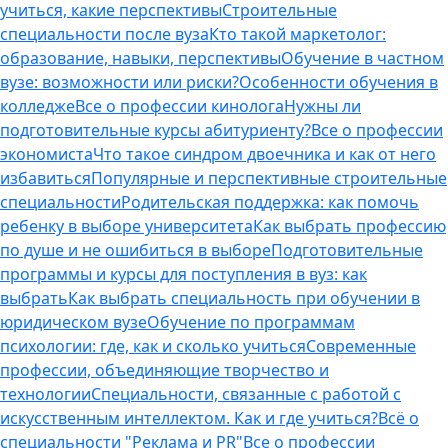
учиться, какие перспективы
Строительные
специальности после вуза
Кто такой маркетолог:
образование, навыки, перспективы
Обучение в частном
вузе: возможности или риски?
Особенности обучения в
колледже
Все о профессии кинолога
Нужны ли
подготовительные курсы абитуриенту?
Все о профессии
экономиста
Что такое синдром двоечника и как от него
избавиться
Популярные и перспективные строительные
специальности
Родительская поддержка: как помочь
ребенку в выборе университета
Как выбрать профессию
по душе и не ошибиться в выборе
Подготовительные
программы и курсы для поступления в вуз: как
выбрать
Как выбрать специальность при обучении в
юридическом вузе
Обучение по программам
психологии: где, как и сколько учиться
Современные
профессии, объединяющие творчество и
технологии
Специальности, связанные с работой с
искусственным интеллектом. Как и где учиться?
Всё о
специальности "Реклама и PR"
Все о профессии