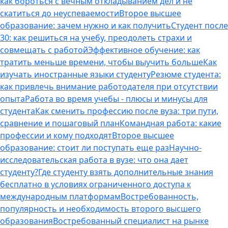
как бороться с вечным откладыванием дел и не
скатиться до неуспеваемости
Второе высшее
образование: зачем нужно и как получить
Студент после
30: как решиться на учебу, преодолеть страхи и
совмещать с работой
Эффективное обучение: как
тратить меньше времени, чтобы выучить больше
Как
изучать иностранные языки студенту
Резюме студента:
как привлечь внимание работодателя при отсутствии
опыта
Работа во время учебы - плюсы и минусы для
студента
Как сменить профессию после вуза: три пути,
сравнение и пошаговый план
Командная работа: какие
профессии и кому подходят
Второе высшее
образование: стоит ли поступать еще раз
Научно-
исследовательская работа в вузе: что она дает
студенту?
Где студенту взять дополнительные знания
бесплатно в условиях ограниченного доступа к
международным платформам
Востребованность,
популярность и необходимость второго высшего
образования
Востребованный специалист на рынке