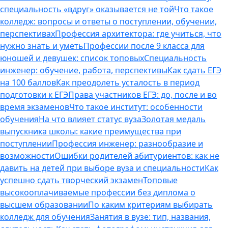
специальность «вдруг» оказывается не той
Что такое
колледж: вопросы и ответы о поступлении, обучении,
перспективах
Профессия архитектора: где учиться, что
нужно знать и уметь
Профессии после 9 класса для
юношей и девушек: список топовых
Специальность
инженер: обучение, работа, перспективы
Как сдать ЕГЭ
на 100 баллов
Как преодолеть усталость в период
подготовки к ЕГЭ
Права участников ЕГЭ: до, после и во
время экзаменов
Что такое институт: особенности
обучения
На что влияет статус вуза
Золотая медаль
выпускника школы: какие преимущества при
поступлении
Профессия инженер: разнообразие и
возможности
Ошибки родителей абитуриентов: как не
давить на детей при выборе вуза и специальности
Как
успешно сдать творческий экзамен
Топовые
высокооплачиваемые профессии без диплома о
высшем образовании
По каким критериям выбирать
колледж для обучения
Занятия в вузе: тип, названия,