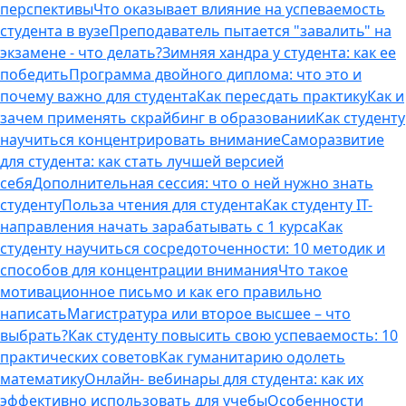
перспективы
Что оказывает влияние на успеваемость
студента в вузе
Преподаватель пытается "завалить" на
экзамене - что делать?
Зимняя хандра у студента: как ее
победить
Программа двойного диплома: что это и
почему важно для студента
Как пересдать практику
Как и
зачем применять скрайбинг в образовании
Как студенту
научиться концентрировать внимание
Саморазвитие
для студента: как стать лучшей версией
себя
Дополнительная сессия: что о ней нужно знать
студенту
Польза чтения для студента
Как студенту IT-
направления начать зарабатывать с 1 курса
Как
студенту научиться сосредоточенности: 10 методик и
способов для концентрации внимания
Что такое
мотивационное письмо и как его правильно
написать
Магистратура или второе высшее – что
выбрать?
Как студенту повысить свою успеваемость: 10
практических советов
Как гуманитарию одолеть
математику
Онлайн- вебинары для студента: как их
эффективно использовать для учебы
Особенности