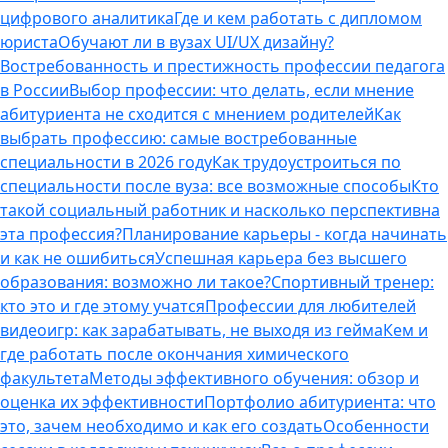
цифрового аналитика
Где и кем работать с дипломом
юриста
Обучают ли в вузах UI/UX дизайну?
Востребованность и престижность профессии педагога
в России
Выбор профессии: что делать, если мнение
абитуриента не сходится с мнением родителей
Как
выбрать профессию: самые востребованные
специальности в 2026 году
Как трудоустроиться по
специальности после вуза: все возможные способы
Кто
такой социальный работник и насколько перспективна
эта профессия?
Планирование карьеры - когда начинать
и как не ошибиться
Успешная карьера без высшего
образования: возможно ли такое?
Спортивный тренер:
кто это и где этому учатся
Профессии для любителей
видеоигр: как зарабатывать, не выходя из гейма
Кем и
где работать после окончания химического
факультета
Методы эффективного обучения: обзор и
оценка их эффективности
Портфолио абитуриента: что
это, зачем необходимо и как его создать
Особенности