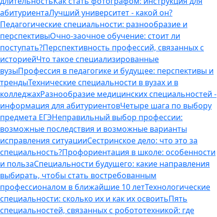
длительность
Как стать фотографом: инструкция для
абитуриента
Лучший университет - какой он?
Педагогические специальности: разнообразие и
перспективы
Очно-заочное обучение: стоит ли
поступать?
Перспективность профессий, связанных с
историей
Что такое специализированные
вузы
Профессия в педагогике и будущее: перспективы и
тренды
Технические специальности в вузах и в
колледжах
Разнообразие медицинских специальностей -
информация для абитуриентов
Четыре шага по выбору
предмета ЕГЭ
Неправильный выбор профессии:
возможные последствия и возможные варианты
исправления ситуации
Сестринское дело: что это за
специальность?
Профориентация в школе: особенности
и польза
Специальности будущего: какие направления
выбирать, чтобы стать востребованным
профессионалом в ближайшие 10 лет
Технологические
специальности: сколько их и как их освоить
Пять
специальностей, связанных с робототехникой: где