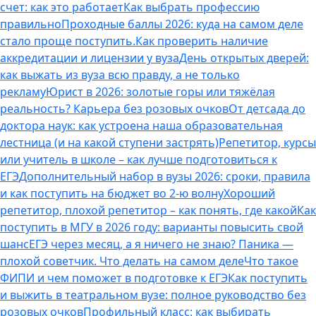
счет: как это работает
Как выбрать профессию
правильно
Проходные баллы 2026: куда на самом деле
стало проще поступить.
Как проверить наличие
аккредитации и лицензии у вуза
День открытых дверей:
как выжать из вуза всю правду, а не только
рекламу
Юрист в 2026: золотые горы или тяжёлая
реальность? Карьера без розовых очков
От детсада до
доктора наук: как устроена наша образовательная
лестница (и на какой ступени застрять)
Репетитор, курсы
или учитель в школе – как лучше подготовиться к
ЕГЭ
Дополнительный набор в вузы 2026: сроки, правила
и как поступить на бюджет во 2‑ю волну
Хороший
репетитор, плохой репетитор – как понять, где какой
Как
поступить в МГУ в 2026 году: варианты повысить свой
шанс
ЕГЭ через месяц, а я ничего не знаю? Паника —
плохой советчик. Что делать на самом деле
Что такое
ФИПИ и чем поможет в подготовке к ЕГЭ
Как поступить
и выжить в театральном вузе: полное руководство без
розовых очков
Профильный класс: как выбирать