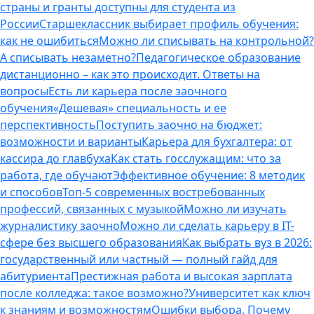
страны и гранты доступны для студента из
России
Старшеклассник выбирает профиль обучения:
как не ошибиться
Можно ли списывать на контрольной?
А списывать незаметно?
Педагогическое образование
дистанционно – как это происходит. Ответы на
вопросы
Есть ли карьера после заочного
обучения
«Дешевая» специальность и ее
перспективность
Поступить заочно на бюджет:
возможности и варианты
Карьера для бухгалтера: от
кассира до главбуха
Как стать госслужащим: что за
работа, где обучают
Эффективное обучение: 8 методик
и способов
Топ-5 современных востребованных
профессий, связанных с музыкой
Можно ли изучать
журналистику заочно
Можно ли сделать карьеру в IT-
сфере без высшего образования
Как выбрать вуз в 2026:
государственный или частный — полный гайд для
абитуриента
Престижная работа и высокая зарплата
после колледжа: такое возможно?
Университет как ключ
к знаниям и возможностям
Ошибки выбора. Почему