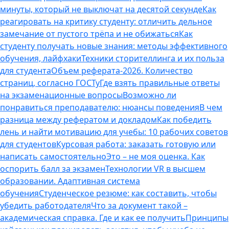
минуты, который не выключат на десятой секунде
Как
реагировать на критику студенту: отличить дельное
замечание от пустого трёпа и не обижаться
Как
студенту получать новые знания: методы эффективного
обучения, лайфхаки
Техники сторителлинга и их польза
для студента
Объем реферата-2026. Количество
страниц, согласно ГОСТу
Где взять правильные ответы
на экзаменационные вопросы
Возможно ли
понравиться преподавателю: нюансы поведения
В чем
разница между рефератом и докладом
Как победить
лень и найти мотивацию для учебы: 10 рабочих советов
для студентов
Курсовая работа: заказать готовую или
написать самостоятельно
Это – не моя оценка. Как
оспорить балл за экзамен
Технологии VR в высшем
образовании. Адаптивная система
обучения
Студенческое резюме: как составить, чтобы
убедить работодателя
Что за документ такой –
академическая справка. Где и как ее получить
Принципы