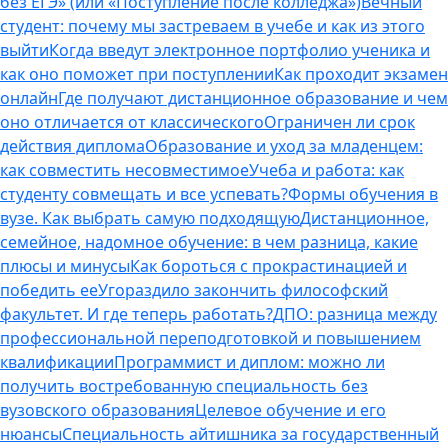
без ЕГЭ» (или «Поступление после колледжа»)
Вечный
студент: почему мы застреваем в учебе и как из этого
выйти
Когда введут электронное портфолио ученика и
как оно поможет при поступлении
Как проходит экзамен
онлайн
Где получают дистанционное образование и чем
оно отличается от классического
Ограничен ли срок
действия диплома
Образование и уход за младенцем:
как совместить несовместимое
Учеба и работа: как
студенту совмещать и все успевать?
Формы обучения в
вузе. Как выбрать самую подходящую
Дистанционное,
семейное, надомное обучение: в чем разница, какие
плюсы и минусы
Как бороться с прокрастинацией и
победить ее
Угораздило закончить философский
факультет. И где теперь работать?
ДПО: разница между
профессиональной переподготовкой и повышением
квалификации
Программист и диплом: можно ли
получить востребованную специальность без
вузовского образования
Целевое обучение и его
нюансы
Специальность айтишника за государственный