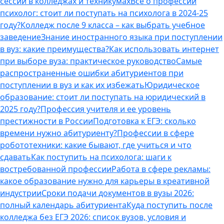
сессии в колледжах и техникумах
Все о профессии
психолог: стоит ли поступать на психолога в 2024-25
году?
Колледж после 9 класса – как выбрать учебное
заведение
Знание иностранного языка при поступлении
в вуз: какие преимущества?
Как использовать интернет
при выборе вуза: практическое руководство
Самые
распространенные ошибки абитуриентов при
поступлении в вуз и как их избежать
Юридическое
образование: стоит ли поступать на юридический в
2025 году?
Профессия учителя и ее уровень
престижности в России
Подготовка к ЕГЭ: сколько
времени нужно абитуриенту?
Профессии в сфере
робототехники: какие бывают, где учиться и что
сдавать
Как поступить на психолога: шаги к
востребованной профессии
Работа в сфере рекламы:
какое образование нужно для карьеры в креативной
индустрии
Сроки подачи документов в вузы 2026:
полный календарь абитуриента
Куда поступить после
колледжа без ЕГЭ 2026: список вузов, условия и