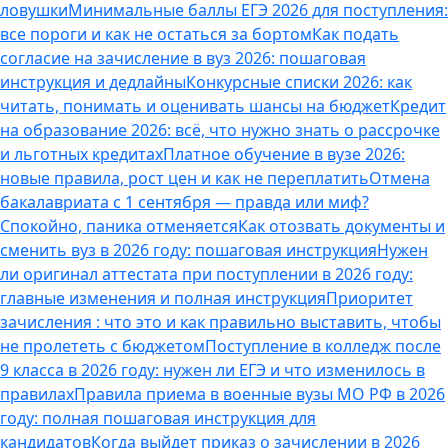
ловушки
Минимальные баллы ЕГЭ 2026 для поступления:
все пороги и как не остаться за бортом
Как подать
согласие на зачисление в вуз 2026: пошаговая
инструкция и дедлайны
Конкурсные списки 2026: как
читать, понимать и оценивать шансы на бюджет
Кредит
на образование 2026: всё, что нужно знать о рассрочке
и льготных кредитах
Платное обучение в вузе 2026:
новые правила, рост цен и как не переплатить
Отмена
бакалавриата с 1 сентября — правда или миф?
Спокойно, паника отменяется
Как отозвать документы и
сменить вуз в 2026 году: пошаговая инструкция
Нужен
ли оригинал аттестата при поступлении в 2026 году:
главные изменения и полная инструкция
Приоритет
зачисления : что это и как правильно выставить, чтобы
не пролететь с бюджетом
Поступление в колледж после
9 класса в 2026 году: нужен ли ЕГЭ и что изменилось в
правилах
Правила приема в военные вузы МО РФ в 2026
году: полная пошаговая инструкция для
кандидатов
Когда выйдет приказ о зачислении в 2026