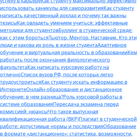
успеху в карьере
Как студенту максимально эффективно
использовать каникулы для саморазвития
Как студенту
написать качественный доклад и почему так важны
тезисы
Как овладеть умением учиться: эффективные
методики для студентов
Буллинг в студенческой среде:
как с этим бороться
Тьютор. Ментор. Наставник. Кто эти
люди и какова их роль в жизни студента
Адаптивное
обучение и виртуальная реальность в образовании
Кем
работать после окончания филологического
факультета
Как написать курсовую работу на
отлично
Список вузов РФ, после которых легко
трудоустроиться
Как студенту искать информацию в
Интернете
Онлайн-образование и дистанционное
обучение: в чем разница?
Роль курсовой работы в
системе образования
Пересдача экзамена перед
комиссией: нюансы
Что такое выпускная
квалификационная работа (ВКР)
Плагиат в студенческой
работе: допустимые нормы и последствия
Образование
в формате «дистанционно»: статистика, возможности,