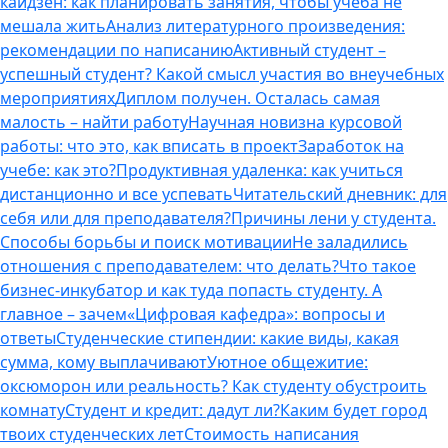
кайдзен: как планировать занятия, чтобы учеба не
мешала жить
Анализ литературного произведения:
рекомендации по написанию
Активный студент –
успешный студент? Какой смысл участия во внеучебных
мероприятиях
Диплом получен. Осталась самая
малость – найти работу
Научная новизна курсовой
работы: что это, как вписать в проект
Заработок на
учебе: как это?
Продуктивная удаленка: как учиться
дистанционно и все успевать
Читательский дневник: для
себя или для преподавателя?
Причины лени у студента.
Способы борьбы и поиск мотивации
Не заладились
отношения с преподавателем: что делать?
Что такое
бизнес-инкубатор и как туда попасть студенту. А
главное – зачем
«Цифровая кафедра»: вопросы и
ответы
Студенческие стипендии: какие виды, какая
сумма, кому выплачивают
Уютное общежитие:
оксюморон или реальность? Как студенту обустроить
комнату
Студент и кредит: дадут ли?
Каким будет город
твоих студенческих лет
Стоимость написания