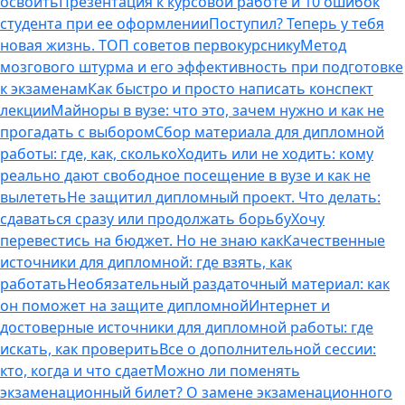
освоить
Презентация к курсовой работе и 10 ошибок
студента при ее оформлении
Поступил? Теперь у тебя
новая жизнь. ТОП советов первокурснику
Метод
мозгового штурма и его эффективность при подготовке
к экзаменам
Как быстро и просто написать конспект
лекции
Майноры в вузе: что это, зачем нужно и как не
прогадать с выбором
Сбор материала для дипломной
работы: где, как, сколько
Ходить или не ходить: кому
реально дают свободное посещение в вузе и как не
вылететь
Не защитил дипломный проект. Что делать:
сдаваться сразу или продолжать борьбу
Хочу
перевестись на бюджет. Но не знаю как
Качественные
источники для дипломной: где взять, как
работать
Необязательный раздаточный материал: как
он поможет на защите дипломной
Интернет и
достоверные источники для дипломной работы: где
искать, как проверить
Все о дополнительной сессии:
кто, когда и что сдает
Можно ли поменять
экзаменационный билет? О замене экзаменационного