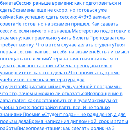
билета
Сессия раньше времени: как подготовиться и
сдать
Экзамены еще не скоро, но готовься уже
сейчас
Как успешно сдать сессию: 4+3+3 важных
совета
Не готов, но на экзамен пришел. Как сдавать
сессию, если ничего не знаешь
Мастерство подготовки к
экзамену: как правильно учить билеты
Преподаватель
требует взятку. Что в этом случае делать студенту
Твоя
первая сессия: как вести себя на экзамене
Есть ли смысл
посещать все лекции
Утеряна зачетная книжка: что
делать, как восстановить
Смена преподавателя в
университете: как это сделать
Что прочитать, кроме
учебников: полезная литература для
студентов
Вариативный модуль учебной программы:
что это, зачем и можно ли отказаться
Возвращение в
alma mater: как восстановиться в вузе
Максимум от
учебы в вузе: постарайся взять все. И не только
знаниями
Премия «Студент года» – не ради денег, а для
пользы дела
Время написания дипломной: срок и этапы
работы
Видеопрезентация: как сделать ролик на 3