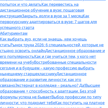
попыток и что делать
Как перевестись на
дистанционное обучение в вузе: пошаговая
инструкция
Закрыть долги в вузе за 1 месяц
Как
первокурснику адаптироваться в вузе: 7 шагов для
успешного старта
Абитуриентам
Как выбрать вуз, если не знаешь, кем хочешь
стать
Рынок труда 2026: 6 специальностей, которые не
стыдно освоить онлайн
Дистанционное образование и
его популярность
Как и где учиться тем, у кого нет
времени на учебу
Востребованные специальности
сегодня и в будущем – какую профессию выбрать
нынешнему старшекласснику
Дистанционное
образование и развитие личности: как это
связано
Экстернат в колледже – реально? Да!
Высшее
образование + способность к адаптации. Без этой
формулы успеха не бывает
Выбор профессии по типу
личности: что подходит тебе
Как поступить на платное