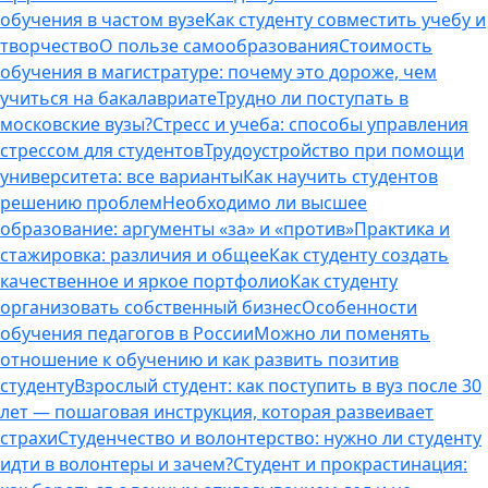
обучения в частом вузе
Как студенту совместить учебу и
творчество
О пользе самообразования
Стоимость
обучения в магистратуре: почему это дороже, чем
учиться на бакалавриате
Трудно ли поступать в
московские вузы?
Стресс и учеба: способы управления
стрессом для студентов
Трудоустройство при помощи
университета: все варианты
Как научить студентов
решению проблем
Необходимо ли высшее
образование: аргументы «за» и «против»
Практика и
стажировка: различия и общее
Как студенту создать
качественное и яркое портфолио
Как студенту
организовать собственный бизнес
Особенности
обучения педагогов в России
Можно ли поменять
отношение к обучению и как развить позитив
студенту
Взрослый студент: как поступить в вуз после 30
лет — пошаговая инструкция, которая развеивает
страхи
Студенчество и волонтерство: нужно ли cтуденту
идти в волонтеры и зачем?
Студент и прокрастинация: