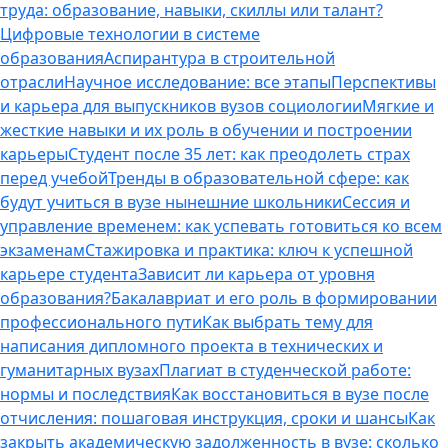
труда: образование, навыки, скиллы или талант?
Цифровые технологии в системе
образования
Аспирантура в строительной
отрасли
Научное исследование: все этапы
Перспективы
и карьера для выпускников вузов социологии
Мягкие и
жесткие навыки и их роль в обучении и построении
карьеры
Студент после 35 лет: как преодолеть страх
перед учебой
Тренды в образовательной сфере: как
будут учиться в вузе нынешние школьники
Сессия и
управление временем: как успевать готовиться ко всем
экзаменам
Стажировка и практика: ключ к успешной
карьере студента
Зависит ли карьера от уровня
образования?
Бакалавриат и его роль в формировании
профессионального пути
Как выбрать тему для
написания дипломного проекта в технических и
гуманитарных вузах
Плагиат в студенческой работе:
нормы и последствия
Как восстановиться в вузе после
отчисления: пошаговая инструкция, сроки и шансы
Как
закрыть академическую задолженность в вузе: сколько