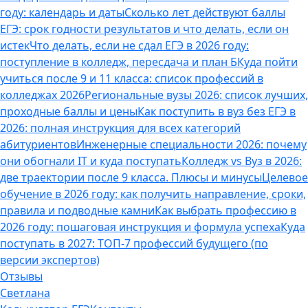
году: календарь и даты
Сколько лет действуют баллы
ЕГЭ: срок годности результатов и что делать, если он
истек
Что делать, если не сдал ЕГЭ в 2026 году:
поступление в колледж, пересдача и план Б
Куда пойти
учиться после 9 и 11 класса: список профессий в
колледжах 2026
Региональные вузы 2026: список лучших,
проходные баллы и цены
Как поступить в вуз без ЕГЭ в
2026: полная инструкция для всех категорий
абитуриентов
Инженерные специальности 2026: почему
они обогнали IT и куда поступать
Колледж vs Вуз в 2026:
две траектории после 9 класса. Плюсы и минусы
Целевое
обучение в 2026 году: как получить направление, сроки,
правила и подводные камни
Как выбрать профессию в
2026 году: пошаговая инструкция и формула успеха
Куда
поступать в 2027: ТОП-7 профессий будущего (по
версии экспертов)
Отзывы
Светлана