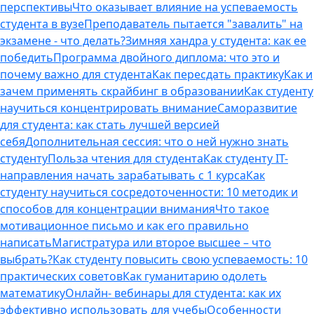
перспективы
Что оказывает влияние на успеваемость
студента в вузе
Преподаватель пытается "завалить" на
экзамене - что делать?
Зимняя хандра у студента: как ее
победить
Программа двойного диплома: что это и
почему важно для студента
Как пересдать практику
Как и
зачем применять скрайбинг в образовании
Как студенту
научиться концентрировать внимание
Саморазвитие
для студента: как стать лучшей версией
себя
Дополнительная сессия: что о ней нужно знать
студенту
Польза чтения для студента
Как студенту IT-
направления начать зарабатывать с 1 курса
Как
студенту научиться сосредоточенности: 10 методик и
способов для концентрации внимания
Что такое
мотивационное письмо и как его правильно
написать
Магистратура или второе высшее – что
выбрать?
Как студенту повысить свою успеваемость: 10
практических советов
Как гуманитарию одолеть
математику
Онлайн- вебинары для студента: как их
эффективно использовать для учебы
Особенности