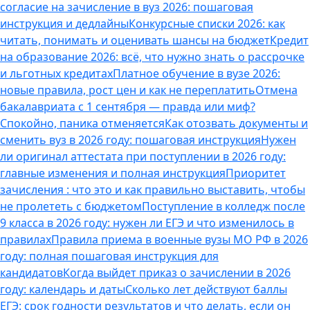
согласие на зачисление в вуз 2026: пошаговая
инструкция и дедлайны
Конкурсные списки 2026: как
читать, понимать и оценивать шансы на бюджет
Кредит
на образование 2026: всё, что нужно знать о рассрочке
и льготных кредитах
Платное обучение в вузе 2026:
новые правила, рост цен и как не переплатить
Отмена
бакалавриата с 1 сентября — правда или миф?
Спокойно, паника отменяется
Как отозвать документы и
сменить вуз в 2026 году: пошаговая инструкция
Нужен
ли оригинал аттестата при поступлении в 2026 году:
главные изменения и полная инструкция
Приоритет
зачисления : что это и как правильно выставить, чтобы
не пролететь с бюджетом
Поступление в колледж после
9 класса в 2026 году: нужен ли ЕГЭ и что изменилось в
правилах
Правила приема в военные вузы МО РФ в 2026
году: полная пошаговая инструкция для
кандидатов
Когда выйдет приказ о зачислении в 2026
году: календарь и даты
Сколько лет действуют баллы
ЕГЭ: срок годности результатов и что делать, если он