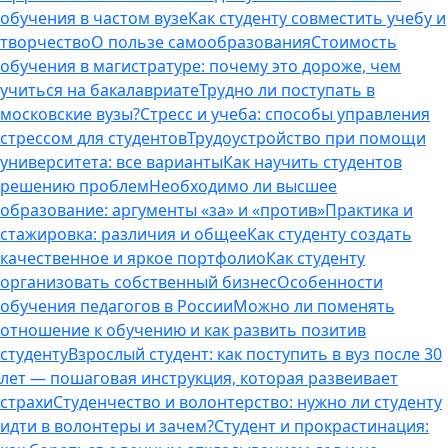
обучения в частом вузе
Как студенту совместить учебу и
творчество
О пользе самообразования
Стоимость
обучения в магистратуре: почему это дороже, чем
учиться на бакалавриате
Трудно ли поступать в
московские вузы?
Стресс и учеба: способы управления
стрессом для студентов
Трудоустройство при помощи
университета: все варианты
Как научить студентов
решению проблем
Необходимо ли высшее
образование: аргументы «за» и «против»
Практика и
стажировка: различия и общее
Как студенту создать
качественное и яркое портфолио
Как студенту
организовать собственный бизнес
Особенности
обучения педагогов в России
Можно ли поменять
отношение к обучению и как развить позитив
студенту
Взрослый студент: как поступить в вуз после 30
лет — пошаговая инструкция, которая развеивает
страхи
Студенчество и волонтерство: нужно ли cтуденту
идти в волонтеры и зачем?
Студент и прокрастинация: