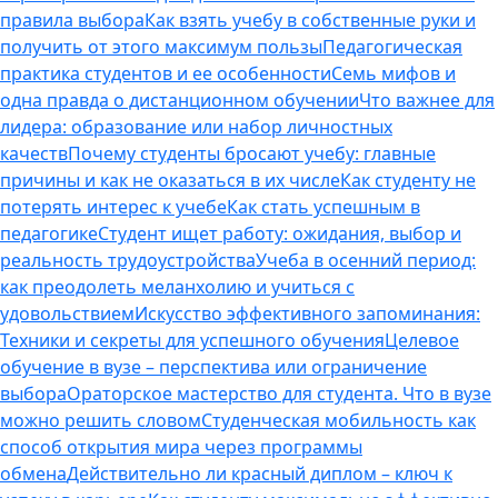
правила выбора
Как взять учебу в собственные руки и
получить от этого максимум пользы
Педагогическая
практика студентов и ее особенности
Семь мифов и
одна правда о дистанционном обучении
Что важнее для
лидера: образование или набор личностных
качеств
Почему студенты бросают учебу: главные
причины и как не оказаться в их числе
Как студенту не
потерять интерес к учебе
Как стать успешным в
педагогике
Студент ищет работу: ожидания, выбор и
реальность трудоустройства
Учеба в осенний период:
как преодолеть меланхолию и учиться с
удовольствием
Искусство эффективного запоминания:
Техники и секреты для успешного обучения
Целевое
обучение в вузе – перспектива или ограничение
выбора
Ораторское мастерство для студента. Что в вузе
можно решить словом
Студенческая мобильность как
способ открытия мира через программы
обмена
Действительно ли красный диплом – ключ к