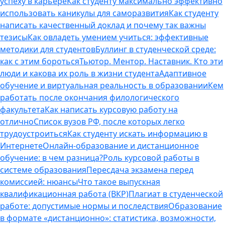
успеху в карьере
Как студенту максимально эффективно
использовать каникулы для саморазвития
Как студенту
написать качественный доклад и почему так важны
тезисы
Как овладеть умением учиться: эффективные
методики для студентов
Буллинг в студенческой среде:
как с этим бороться
Тьютор. Ментор. Наставник. Кто эти
люди и какова их роль в жизни студента
Адаптивное
обучение и виртуальная реальность в образовании
Кем
работать после окончания филологического
факультета
Как написать курсовую работу на
отлично
Список вузов РФ, после которых легко
трудоустроиться
Как студенту искать информацию в
Интернете
Онлайн-образование и дистанционное
обучение: в чем разница?
Роль курсовой работы в
системе образования
Пересдача экзамена перед
комиссией: нюансы
Что такое выпускная
квалификационная работа (ВКР)
Плагиат в студенческой
работе: допустимые нормы и последствия
Образование
в формате «дистанционно»: статистика, возможности,