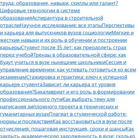
труда: образование, навыки, скиллы или талант?
Цифровые технологии в системе
образования
Аспирантура в строительной
отрасли
Научное исследование: все этапы
Перспективы
и карьера для выпускников вузов социологии
Мягкие и
жесткие навыки и их роль в обучении и построении
карьеры
Студент после 35 лет: как преодолеть страх
перед учебой
Тренды в образовательной сфере: как
будут учиться в вузе нынешние школьники
Сессия и
управление временем: как успевать готовиться ко всем
экзаменам
Стажировка и практика: ключ к успешной
карьере студента
Зависит ли карьера от уровня
образования?
Бакалавриат и его роль в формировании
профессионального пути
Как выбрать тему для
написания дипломного проекта в технических и
гуманитарных вузах
Плагиат в студенческой работе:
нормы и последствия
Как восстановиться в вузе после
отчисления: пошаговая инструкция, сроки и шансы
Как
закрыть академическую задолженность в вузе: сколько