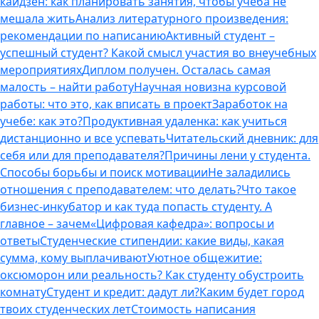
кайдзен: как планировать занятия, чтобы учеба не
мешала жить
Анализ литературного произведения:
рекомендации по написанию
Активный студент –
успешный студент? Какой смысл участия во внеучебных
мероприятиях
Диплом получен. Осталась самая
малость – найти работу
Научная новизна курсовой
работы: что это, как вписать в проект
Заработок на
учебе: как это?
Продуктивная удаленка: как учиться
дистанционно и все успевать
Читательский дневник: для
себя или для преподавателя?
Причины лени у студента.
Способы борьбы и поиск мотивации
Не заладились
отношения с преподавателем: что делать?
Что такое
бизнес-инкубатор и как туда попасть студенту. А
главное – зачем
«Цифровая кафедра»: вопросы и
ответы
Студенческие стипендии: какие виды, какая
сумма, кому выплачивают
Уютное общежитие:
оксюморон или реальность? Как студенту обустроить
комнату
Студент и кредит: дадут ли?
Каким будет город
твоих студенческих лет
Стоимость написания