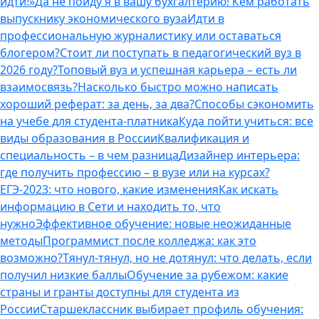
идти!»
Да не пойду я в вашу бухгалтерию! Кем работать
выпускнику экономического вуза
Идти в
профессиональную журналистику или оставаться
блогером?
Стоит ли поступать в педагогический вуз в
2026 году?
Топовый вуз и успешная карьера – есть ли
взаимосвязь?
Насколько быстро можно написать
хороший реферат: за день, за два?
Способы сэкономить
на учебе для студента-платника
Куда пойти учиться: все
виды образования в России
Квалификация и
специальность – в чем разница
Дизайнер интерьера:
где получить профессию – в вузе или на курсах?
ЕГЭ-2023: что нового, какие изменения
Как искать
информацию в Сети и находить то, что
нужно
Эффективное обучение: новые неожиданные
методы
Программист после колледжа: как это
возможно?
Тянул-тянул, но не дотянул: что делать, если
получил низкие баллы
Обучение за рубежом: какие
страны и гранты доступны для студента из
России
Старшеклассник выбирает профиль обучения: