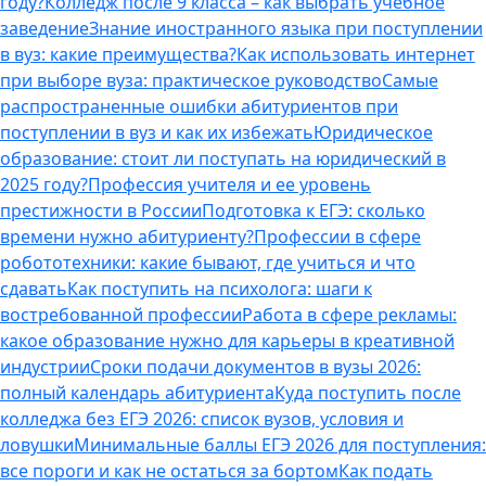
году?
Колледж после 9 класса – как выбрать учебное
заведение
Знание иностранного языка при поступлении
в вуз: какие преимущества?
Как использовать интернет
при выборе вуза: практическое руководство
Самые
распространенные ошибки абитуриентов при
поступлении в вуз и как их избежать
Юридическое
образование: стоит ли поступать на юридический в
2025 году?
Профессия учителя и ее уровень
престижности в России
Подготовка к ЕГЭ: сколько
времени нужно абитуриенту?
Профессии в сфере
робототехники: какие бывают, где учиться и что
сдавать
Как поступить на психолога: шаги к
востребованной профессии
Работа в сфере рекламы:
какое образование нужно для карьеры в креативной
индустрии
Сроки подачи документов в вузы 2026:
полный календарь абитуриента
Куда поступить после
колледжа без ЕГЭ 2026: список вузов, условия и
ловушки
Минимальные баллы ЕГЭ 2026 для поступления:
все пороги и как не остаться за бортом
Как подать