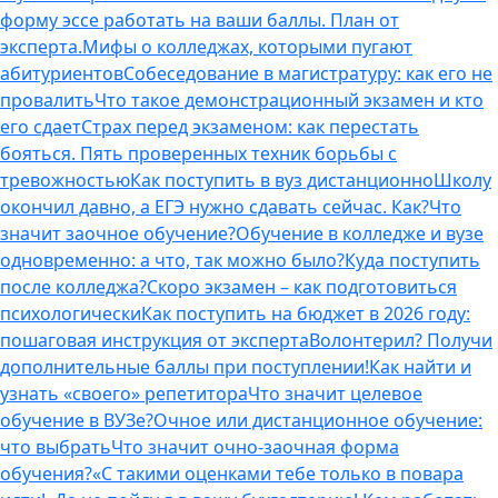
форму эссе работать на ваши баллы. План от
эксперта.
Мифы о колледжах, которыми пугают
абитуриентов
Собеседование в магистратуру: как его не
провалить
Что такое демонстрационный экзамен и кто
его сдает
Страх перед экзаменом: как перестать
бояться. Пять проверенных техник борьбы с
тревожностью
Как поступить в вуз дистанционно
Школу
окончил давно, а ЕГЭ нужно сдавать сейчас. Как?
Что
значит заочное обучение?
Обучение в колледже и вузе
одновременно: а что, так можно было?
Куда поступить
после колледжа?
Скоро экзамен – как подготовиться
психологически
Как поступить на бюджет в 2026 году:
пошаговая инструкция от эксперта
Волонтерил? Получи
дополнительные баллы при поступлении!
Как найти и
узнать «своего» репетитора
Что значит целевое
обучение в ВУЗе?
Очное или дистанционное обучение:
что выбрать
Что значит очно-заочная форма
обучения?
«С такими оценками тебе только в повара