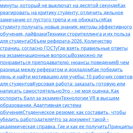
минуты, который не выключат на десятой секунде
Как
реагировать на критику студенту: отличить дельное
замечание от пустого трёпа и не обижаться
Как
студенту получать новые знания: методы эффективного
обучения, лайфхаки
Техники сторителлинга и их польза
для студента
Объем реферата-2026. Количество
страниц, согласно ГОСТу
Где взять правильные ответы
на экзаменационные вопросы
Возможно ли
понравиться преподавателю: нюансы поведения
В чем
разница между рефератом и докладом
Как победить
лень и найти мотивацию для учебы: 10 рабочих советов
для студентов
Курсовая работа: заказать готовую или
написать самостоятельно
Это – не моя оценка. Как
оспорить балл за экзамен
Технологии VR в высшем
образовании. Адаптивная система
обучения
Студенческое резюме: как составить, чтобы
убедить работодателя
Что за документ такой –
академическая справка. Где и как ее получить
Принципы