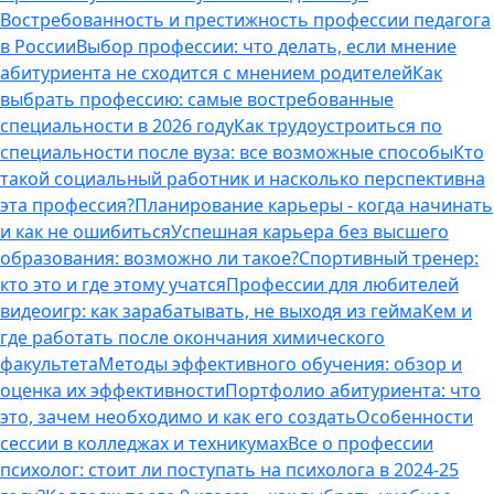
Востребованность и престижность профессии педагога
в России
Выбор профессии: что делать, если мнение
абитуриента не сходится с мнением родителей
Как
выбрать профессию: самые востребованные
специальности в 2026 году
Как трудоустроиться по
специальности после вуза: все возможные способы
Кто
такой социальный работник и насколько перспективна
эта профессия?
Планирование карьеры - когда начинать
и как не ошибиться
Успешная карьера без высшего
образования: возможно ли такое?
Спортивный тренер:
кто это и где этому учатся
Профессии для любителей
видеоигр: как зарабатывать, не выходя из гейма
Кем и
где работать после окончания химического
факультета
Методы эффективного обучения: обзор и
оценка их эффективности
Портфолио абитуриента: что
это, зачем необходимо и как его создать
Особенности
сессии в колледжах и техникумах
Все о профессии
психолог: стоит ли поступать на психолога в 2024-25