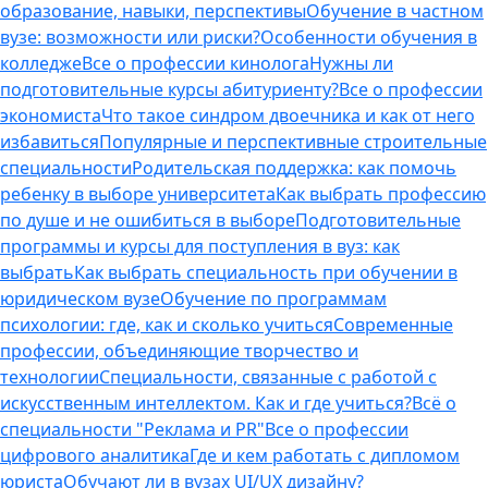
образование, навыки, перспективы
Обучение в частном
вузе: возможности или риски?
Особенности обучения в
колледже
Все о профессии кинолога
Нужны ли
подготовительные курсы абитуриенту?
Все о профессии
экономиста
Что такое синдром двоечника и как от него
избавиться
Популярные и перспективные строительные
специальности
Родительская поддержка: как помочь
ребенку в выборе университета
Как выбрать профессию
по душе и не ошибиться в выборе
Подготовительные
программы и курсы для поступления в вуз: как
выбрать
Как выбрать специальность при обучении в
юридическом вузе
Обучение по программам
психологии: где, как и сколько учиться
Современные
профессии, объединяющие творчество и
технологии
Специальности, связанные с работой с
искусственным интеллектом. Как и где учиться?
Всё о
специальности "Реклама и PR"
Все о профессии
цифрового аналитика
Где и кем работать с дипломом
юриста
Обучают ли в вузах UI/UX дизайну?