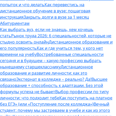
попыток и что делать
Как перевестись на
дистанционное обучение в вузе: пошаговая
инструкция
Закрыть долги в вузе за 1 месяц
Абитуриентам
Как выбрать вуз, если не знаешь, кем хочешь
стать
Рынок труда 2026: 6 специальностей, которые не
стыдно освоить онлайн
Дистанционное образование и
его популярность
Как и где учиться тем, у кого нет
времени на учебу
Востребованные специальности
сегодня и в будущем – какую профессию выбрать
нынешнему старшекласснику
Дистанционное
образование и развитие личности: как это
связано
Экстернат в колледже – реально? Да!
Высшее
образование + способность к адаптации. Без этой
формулы успеха не бывает
Выбор профессии по типу
личности: что подходит тебе
Как поступить на платное
без ЕГЭ» (или «Поступление после колледжа»)
Вечный
студент: почему мы застреваем в учебе и как из этого