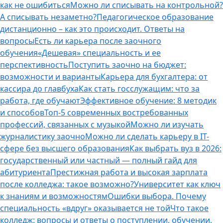
как не ошибиться
Можно ли списывать на контрольной?
А списывать незаметно?
Педагогическое образование
дистанционно – как это происходит. Ответы на
вопросы
Есть ли карьера после заочного
обучения
«Дешевая» специальность и ее
перспективность
Поступить заочно на бюджет:
возможности и варианты
Карьера для бухгалтера: от
кассира до главбуха
Как стать госслужащим: что за
работа, где обучают
Эффективное обучение: 8 методик
и способов
Топ-5 современных востребованных
профессий, связанных с музыкой
Можно ли изучать
журналистику заочно
Можно ли сделать карьеру в IT-
сфере без высшего образования
Как выбрать вуз в 2026:
государственный или частный — полный гайд для
абитуриента
Престижная работа и высокая зарплата
после колледжа: такое возможно?
Университет как ключ
к знаниям и возможностям
Ошибки выбора. Почему
специальность «вдруг» оказывается не той
Что такое
колледж: вопросы и ответы о поступлении, обучении,