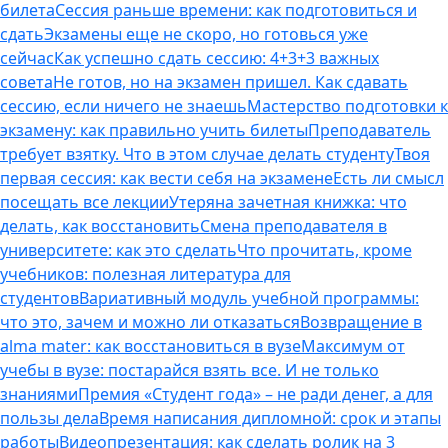
билета
Сессия раньше времени: как подготовиться и
сдать
Экзамены еще не скоро, но готовься уже
сейчас
Как успешно сдать сессию: 4+3+3 важных
совета
Не готов, но на экзамен пришел. Как сдавать
сессию, если ничего не знаешь
Мастерство подготовки к
экзамену: как правильно учить билеты
Преподаватель
требует взятку. Что в этом случае делать студенту
Твоя
первая сессия: как вести себя на экзамене
Есть ли смысл
посещать все лекции
Утеряна зачетная книжка: что
делать, как восстановить
Смена преподавателя в
университете: как это сделать
Что прочитать, кроме
учебников: полезная литература для
студентов
Вариативный модуль учебной программы:
что это, зачем и можно ли отказаться
Возвращение в
alma mater: как восстановиться в вузе
Максимум от
учебы в вузе: постарайся взять все. И не только
знаниями
Премия «Студент года» – не ради денег, а для
пользы дела
Время написания дипломной: срок и этапы
работы
Видеопрезентация: как сделать ролик на 3