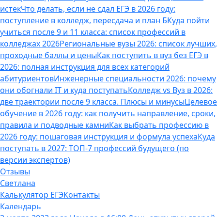
истек
Что делать, если не сдал ЕГЭ в 2026 году:
поступление в колледж, пересдача и план Б
Куда пойти
учиться после 9 и 11 класса: список профессий в
колледжах 2026
Региональные вузы 2026: список лучших,
проходные баллы и цены
Как поступить в вуз без ЕГЭ в
2026: полная инструкция для всех категорий
абитуриентов
Инженерные специальности 2026: почему
они обогнали IT и куда поступать
Колледж vs Вуз в 2026:
две траектории после 9 класса. Плюсы и минусы
Целевое
обучение в 2026 году: как получить направление, сроки,
правила и подводные камни
Как выбрать профессию в
2026 году: пошаговая инструкция и формула успеха
Куда
поступать в 2027: ТОП-7 профессий будущего (по
версии экспертов)
Отзывы
Светлана
Калькулятор ЕГЭ
Контакты
Календарь