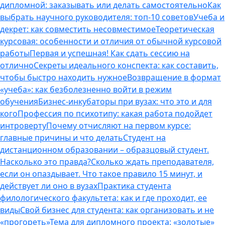
дипломной: заказывать или делать самостоятельно
Как
выбрать научного руководителя: топ-10 советов
Учеба и
декрет: как совместить несовместимое
Теоретическая
курсовая: особенности и отличия от обычной курсовой
работы
Первая и успешная! Как сдать сессию на
отлично
Секреты идеального конспекта: как составить,
чтобы быстро находить нужное
Возвращение в формат
«учеба»: как безболезненно войти в режим
обучения
Бизнес-инкубаторы при вузах: что это и для
кого
Профессия по психотипу: какая работа подойдет
интроверту
Почему отчисляют на первом курсе:
главные причины и что делать
Студент на
дистанционном образовании – образцовый студент.
Насколько это правда?
Сколько ждать преподавателя,
если он опаздывает. Что такое правило 15 минут, и
действует ли оно в вузах
Практика студента
филологического факультета: как и где проходит, ее
виды
Свой бизнес для студента: как организовать и не
«прогореть»
Тема для дипломного проекта: «золотые»