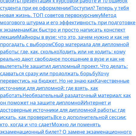
освоить
Презентация к курсовой работе и 10 ошибок
студента при ее оформлении
Поступил? Теперь у тебя
новая жизнь. ТОП советов первокурснику
Метод
мозгового штурма и его эффективность при подготовке
к экзаменам
Как быстро и просто написать конспект
лекции
Майноры в вузе: что это, зачем нужно и как не
прогадать с выбором
Сбор материала для дипломной
работы: где, как, сколько
Ходить или не ходить: кому
реально дают свободное посещение в вузе и как не
вылететь
Не защитил дипломный проект. Что делать:
сдаваться сразу или продолжать борьбу
Хочу
перевестись на бюджет. Но не знаю как
Качественные
источники для дипломной: где взять, как
работать
Необязательный раздаточный материал: как
он поможет на защите дипломной
Интернет и
достоверные источники для дипломной работы: где
искать, как проверить
Все о дополнительной сессии:
кто, когда и что сдает
Можно ли поменять
экзаменационный билет? О замене экзаменационного