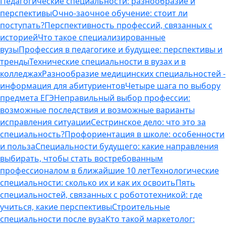
Педагогические специальности: разнообразие и
перспективы
Очно-заочное обучение: стоит ли
поступать?
Перспективность профессий, связанных с
историей
Что такое специализированные
вузы
Профессия в педагогике и будущее: перспективы и
тренды
Технические специальности в вузах и в
колледжах
Разнообразие медицинских специальностей -
информация для абитуриентов
Четыре шага по выбору
предмета ЕГЭ
Неправильный выбор профессии:
возможные последствия и возможные варианты
исправления ситуации
Сестринское дело: что это за
специальность?
Профориентация в школе: особенности
и польза
Специальности будущего: какие направления
выбирать, чтобы стать востребованным
профессионалом в ближайшие 10 лет
Технологические
специальности: сколько их и как их освоить
Пять
специальностей, связанных с робототехникой: где
учиться, какие перспективы
Строительные
специальности после вуза
Кто такой маркетолог: