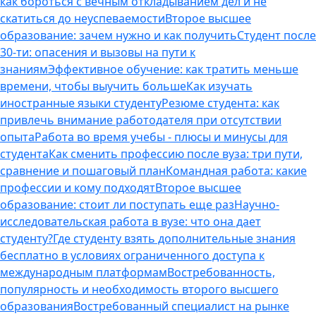
как бороться с вечным откладыванием дел и не
скатиться до неуспеваемости
Второе высшее
образование: зачем нужно и как получить
Студент после
30-ти: опасения и вызовы на пути к
знаниям
Эффективное обучение: как тратить меньше
времени, чтобы выучить больше
Как изучать
иностранные языки студенту
Резюме студента: как
привлечь внимание работодателя при отсутствии
опыта
Работа во время учебы - плюсы и минусы для
студента
Как сменить профессию после вуза: три пути,
сравнение и пошаговый план
Командная работа: какие
профессии и кому подходят
Второе высшее
образование: стоит ли поступать еще раз
Научно-
исследовательская работа в вузе: что она дает
студенту?
Где студенту взять дополнительные знания
бесплатно в условиях ограниченного доступа к
международным платформам
Востребованность,
популярность и необходимость второго высшего
образования
Востребованный специалист на рынке