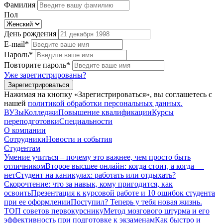
Фамилия
Пол
День рождения
E-mail*
Пароль*
Повторите пароль*
Уже зарегистрированы?
Зарегистрироваться
Нажимая на кнопку «Зарегистрироваться», вы соглашетесь с
нашей
политикой обработки персональных данных.
ВУЗы
Колледжи
Повышение квалификации
Курсы
переподготовки
Специальности
О компании
Сотрудники
Новости и события
Студентам
Умение учиться – почему это важнее, чем просто быть
отличником
Второе высшее онлайн: когда стоит, а когда —
нет
Студент на каникулах: работать или отдыхать?
Скорочтение: что за навык, кому пригодится, как
освоить
Презентация к курсовой работе и 10 ошибок студента
при ее оформлении
Поступил? Теперь у тебя новая жизнь.
ТОП советов первокурснику
Метод мозгового штурма и его
эффективность при подготовке к экзаменам
Как быстро и