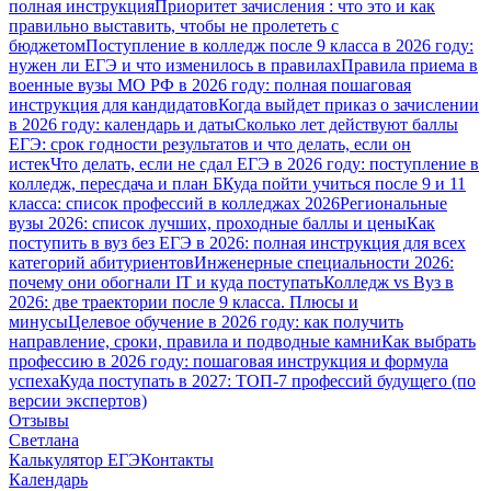
полная инструкция
Приоритет зачисления : что это и как
правильно выставить, чтобы не пролететь с
бюджетом
Поступление в колледж после 9 класса в 2026 году:
нужен ли ЕГЭ и что изменилось в правилах
Правила приема в
военные вузы МО РФ в 2026 году: полная пошаговая
инструкция для кандидатов
Когда выйдет приказ о зачислении
в 2026 году: календарь и даты
Сколько лет действуют баллы
ЕГЭ: срок годности результатов и что делать, если он
истек
Что делать, если не сдал ЕГЭ в 2026 году: поступление в
колледж, пересдача и план Б
Куда пойти учиться после 9 и 11
класса: список профессий в колледжах 2026
Региональные
вузы 2026: список лучших, проходные баллы и цены
Как
поступить в вуз без ЕГЭ в 2026: полная инструкция для всех
категорий абитуриентов
Инженерные специальности 2026:
почему они обогнали IT и куда поступать
Колледж vs Вуз в
2026: две траектории после 9 класса. Плюсы и
минусы
Целевое обучение в 2026 году: как получить
направление, сроки, правила и подводные камни
Как выбрать
профессию в 2026 году: пошаговая инструкция и формула
успеха
Куда поступать в 2027: ТОП-7 профессий будущего (по
версии экспертов)
Отзывы
Светлана
Калькулятор ЕГЭ
Контакты
Календарь