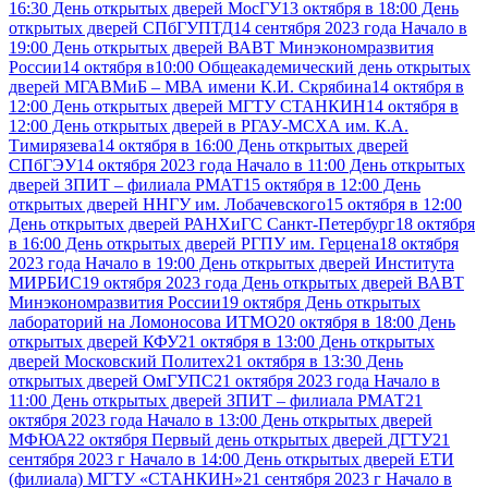
16:30 День открытых дверей МосГУ
13 октября в 18:00 День
открытых дверей СПбГУПТД
14 сентября 2023 года Начало в
19:00 День открытых дверей ВАВТ Минэкономразвития
России
14 октября в10:00 Общеакадемический день открытых
дверей МГАВМиБ – МВА имени К.И. Скрябина
14 октября в
12:00 День открытых дверей МГТУ СТАНКИН
14 октября в
12:00 День открытых дверей в РГАУ-МСХА им. К.А.
Тимирязева
14 октября в 16:00 День открытых дверей
СПбГЭУ
14 октября 2023 года Начало в 11:00 День открытых
дверей ЗПИТ – филиала РМАТ
15 октября в 12:00 День
открытых дверей ННГУ им. Лобачевского
15 октября в 12:00
День открытых дверей РАНХиГС Санкт-Петербург
18 октября
в 16:00 День открытых дверей РГПУ им. Герцена
18 октября
2023 года Начало в 19:00 День открытых дверей Института
МИРБИС
19 октября 2023 года День открытых дверей ВАВТ
Минэкономразвития России
19 октября День открытых
лабораторий на Ломоносова ИТМО
20 октября в 18:00 День
открытых дверей КФУ
21 октября в 13:00 День открытых
дверей Московский Политех
21 октября в 13:30 День
открытых дверей ОмГУПС
21 октября 2023 года Начало в
11:00 День открытых дверей ЗПИТ – филиала РМАТ
21
октября 2023 года Начало в 13:00 День открытых дверей
МФЮА
22 октября Первый день открытых дверей ДГТУ
21
сентября 2023 г Начало в 14:00 День открытых дверей ЕТИ
(филиала) МГТУ «СТАНКИН»
21 сентября 2023 г Начало в