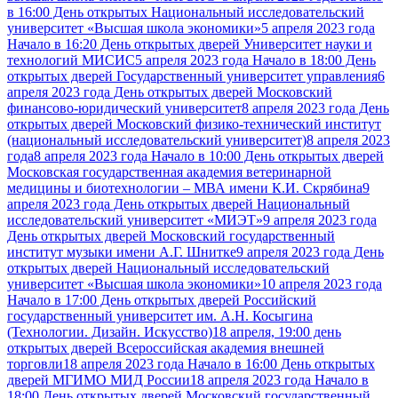
в 16:00 День открытых Национальный исследовательский
университет «Высшая школа экономики»
5 апреля 2023 года
Начало в 16:20 День открытых дверей Университет науки и
технологий МИСИС
5 апреля 2023 года Начало в 18:00 День
открытых дверей Государственный университет управления
6
апреля 2023 года День открытых дверей Московский
финансово-юридический университет
8 апреля 2023 года День
открытых дверей Московский физико-технический институт
(национальный исследовательский университет)
8 апреля 2023
года
8 апреля 2023 года Начало в 10:00 День открытых дверей
Московская государственная академия ветеринарной
медицины и биотехнологии – МВА имени К.И. Скрябина
9
апреля 2023 года День открытых дверей Национальный
исследовательский университет «МИЭТ»
9 апреля 2023 года
День открытых дверей Московский государственный
институт музыки имени А.Г. Шнитке
9 апреля 2023 года День
открытых дверей Национальный исследовательский
университет «Высшая школа экономики»
10 апреля 2023 года
Начало в 17:00 День открытых дверей Российский
государственный университет им. А.Н. Косыгина
(Технологии. Дизайн. Искусство)
18 апреля, 19:00 день
открытых дверей Всероссийская академия внешней
торговли
18 апреля 2023 года Начало в 16:00 День открытых
дверей МГИМО МИД России
18 апреля 2023 года Начало в
18:00 День открытых дверей Московский государственный