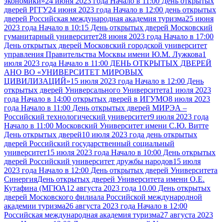
экономики»
24 июня 2023 года Начало в 11:00 День открытых
дверей РГГУ
24 июня 2023 года Начало в 12:00 день открытых
дверей Российская международная академия туризма
25 июня
2023 года Начало в 10:15 День открытых дверей Московский
гуманитарный университет
28 июня 2023 года Начало в 17:00
День открытых дверей Московский городской университет
управления Правительства Москвы имени Ю.М. Лужкова
1
июля 2023 года Начало в 11:00 ДЕНЬ ОТКРЫТЫХ ДВЕРЕЙ
АНО ВО «УНИВЕРСИТЕТ МИРОВЫХ
ЦИВИЛИЗАЦИЙ»
15 июля 2023 года Начало в 12:00 День
открытых дверей Универсального Университета
1 июля 2023
года Начало в 14:00 открытых дверей в ИГУМО
8 июля 2023
года Начало в 11:00 День открытых дверей МИРЭА –
Российский технологический университет
9 июля 2023 года
Начало в 11:00 Московский Университет имени С.Ю. Витте
День открытых дверей
10 июля 2023 года день открытых
дверей Российский государственный социальный
университет
15 июля 2023 года Начало в 10:00 День открытых
дверей Российский университет дружбы народов
15 июля
2023 года Начало в 12:00 День открытых дверей Университета
Синергия
День открытых дверей Университета имени О.Е.
Кутафина (МГЮА
12 августа 2023 года 10.00 День открытых
дверей Московского филиала Российской международной
академии туризма
26 августа 2023 года Начало в 12:00
Российская международная академия туризма
27 августа 2023