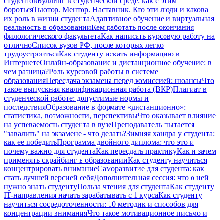
студентов
Буллинг в студенческой среде: как с этим
бороться
Тьютор. Ментор. Наставник. Кто эти люди и какова
их роль в жизни студента
Адаптивное обучение и виртуальная
реальность в образовании
Кем работать после окончания
филологического факультета
Как написать курсовую работу на
отлично
Список вузов РФ, после которых легко
трудоустроиться
Как студенту искать информацию в
Интернете
Онлайн-образование и дистанционное обучение: в
чем разница?
Роль курсовой работы в системе
образования
Пересдача экзамена перед комиссией: нюансы
Что
такое выпускная квалификационная работа (ВКР)
Плагиат в
студенческой работе: допустимые нормы и
последствия
Образование в формате «дистанционно»:
статистика, возможности, перспективы
Что оказывает влияние
на успеваемость студента в вузе
Преподаватель пытается
"завалить" на экзамене - что делать?
Зимняя хандра у студента:
как ее победить
Программа двойного диплома: что это и
почему важно для студента
Как пересдать практику
Как и зачем
применять скрайбинг в образовании
Как студенту научиться
концентрировать внимание
Саморазвитие для студента: как
стать лучшей версией себя
Дополнительная сессия: что о ней
нужно знать студенту
Польза чтения для студента
Как студенту
IT-направления начать зарабатывать с 1 курса
Как студенту
научиться сосредоточенности: 10 методик и способов для
концентрации внимания
Что такое мотивационное письмо и