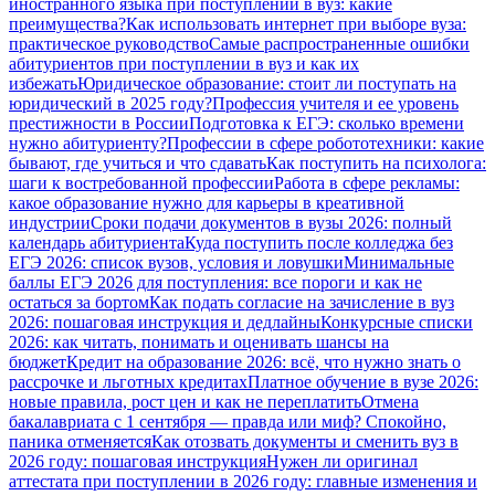
иностранного языка при поступлении в вуз: какие
преимущества?
Как использовать интернет при выборе вуза:
практическое руководство
Самые распространенные ошибки
абитуриентов при поступлении в вуз и как их
избежать
Юридическое образование: стоит ли поступать на
юридический в 2025 году?
Профессия учителя и ее уровень
престижности в России
Подготовка к ЕГЭ: сколько времени
нужно абитуриенту?
Профессии в сфере робототехники: какие
бывают, где учиться и что сдавать
Как поступить на психолога:
шаги к востребованной профессии
Работа в сфере рекламы:
какое образование нужно для карьеры в креативной
индустрии
Сроки подачи документов в вузы 2026: полный
календарь абитуриента
Куда поступить после колледжа без
ЕГЭ 2026: список вузов, условия и ловушки
Минимальные
баллы ЕГЭ 2026 для поступления: все пороги и как не
остаться за бортом
Как подать согласие на зачисление в вуз
2026: пошаговая инструкция и дедлайны
Конкурсные списки
2026: как читать, понимать и оценивать шансы на
бюджет
Кредит на образование 2026: всё, что нужно знать о
рассрочке и льготных кредитах
Платное обучение в вузе 2026:
новые правила, рост цен и как не переплатить
Отмена
бакалавриата с 1 сентября — правда или миф? Спокойно,
паника отменяется
Как отозвать документы и сменить вуз в
2026 году: пошаговая инструкция
Нужен ли оригинал
аттестата при поступлении в 2026 году: главные изменения и