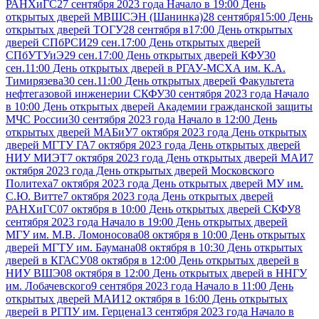
РАНХиГС
27 сентября 2023 года Начало в 19:00 День
открытых дверей МВШСЭН (Шанинка)
28 сентября15:00 День
открытых дверей ТОГУ
28 сентября в17:00 День открытых
дверей СПбРСИ
29 сен.17:00 День открытых дверей
СПбУТУиЭ
29 сен.17:00 День открытых дверей КФУ
30
сен.11:00 День открытых дверей в РГАУ-МСХА им. К.А.
Тимирязева
30 сен.11:00 День открытых дверей Факультета
нефтегазовой инженерии СКФУ
30 сентября 2023 года Начало
в 10:00 День открытых дверей Академии гражданской защиты
МЧС России
30 сентября 2023 года Начало в 12:00 День
открытых дверей МАБиУ
7 октября 2023 года День открытых
дверей МГТУ ГА
7 октября 2023 года День открытых дверей
НИУ МИЭТ
7 октября 2023 года День открытых дверей МАИ
7
октября 2023 года День открытых дверей Московского
Политеха
7 октября 2023 года День открытых дверей МУ им.
С.Ю. Витте
7 октября 2023 года День открытых дверей
РАНХиГС
07 октября в 10:00 День открытых дверей СКФУ
8
сентября 2023 года Начало в 19:00 День открытых дверей
МГУ им. М.В. Ломоносова
08 октября в 10:00 День открытых
дверей МГТУ им. Баумана
08 октября в 10:30 День открытых
дверей в КГАСУ
08 октября в 12:00 День открытых дверей в
НИУ ВШЭ
08 октября в 12:00 День открытых дверей в ННГУ
им. Лобачевского
9 сентября 2023 года Начало в 11:00 День
открытых дверей МАИ
12 октября в 16:00 День открытых
дверей в РГПУ им. Герцена
13 сентября 2023 года Начало в