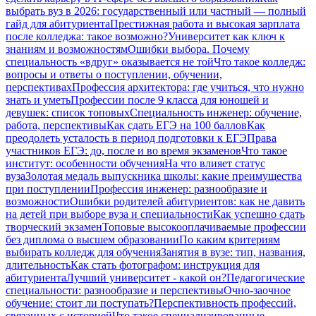
выбрать вуз в 2026: государственный или частный — полный
гайд для абитуриента
Престижная работа и высокая зарплата
после колледжа: такое возможно?
Университет как ключ к
знаниям и возможностям
Ошибки выбора. Почему
специальность «вдруг» оказывается не той
Что такое колледж:
вопросы и ответы о поступлении, обучении,
перспективах
Профессия архитектора: где учиться, что нужно
знать и уметь
Профессии после 9 класса для юношей и
девушек: список топовых
Специальность инженер: обучение,
работа, перспективы
Как сдать ЕГЭ на 100 баллов
Как
преодолеть усталость в период подготовки к ЕГЭ
Права
участников ЕГЭ: до, после и во время экзаменов
Что такое
институт: особенности обучения
На что влияет статус
вуза
Золотая медаль выпускника школы: какие преимущества
при поступлении
Профессия инженер: разнообразие и
возможности
Ошибки родителей абитуриентов: как не давить
на детей при выборе вуза и специальности
Как успешно сдать
творческий экзамен
Топовые высокооплачиваемые профессии
без диплома о высшем образовании
По каким критериям
выбирать колледж для обучения
Занятия в вузе: тип, названия,
длительность
Как стать фотографом: инструкция для
абитуриента
Лучший университет - какой он?
Педагогические
специальности: разнообразие и перспективы
Очно-заочное
обучение: стоит ли поступать?
Перспективность профессий,
связанных с историей
Что такое специализированные