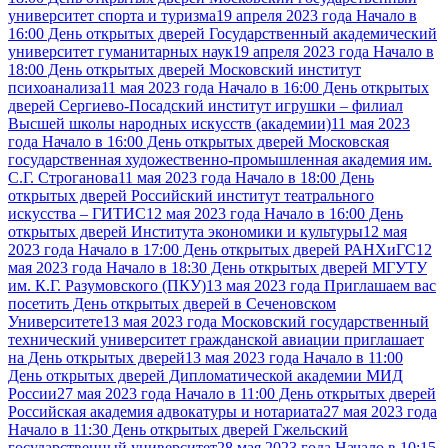
университет спорта и туризма
19 апреля 2023 года Начало в
16:00 День открытых дверей Государственный академический
университет гуманитарных наук
19 апреля 2023 года Начало в
18:00 День открытых дверей Московский институт
психоанализа
11 мая 2023 года Начало в 16:00 День открытых
дверей Сергиево-Посадский институт игрушки – филиал
Высшей школы народных искусств (академии)
11 мая 2023
года Начало в 16:00 День открытых дверей Московская
государственная художественно-промышленная академия им.
С.Г. Строганова
11 мая 2023 года Начало в 18:00 День
открытых дверей Российский институт театрального
искусства – ГИТИС
12 мая 2023 года Начало в 16:00 День
открытых дверей Института экономики и культуры
12 мая
2023 года Начало в 17:00 День открытых дверей РАНХиГС
12
мая 2023 года Начало в 18:30 День открытых дверей МГУТУ
им. К.Г. Разумовского (ПКУ)
13 мая 2023 года Приглашаем вас
посетить День открытых дверей в Сеченовском
Университете
13 мая 2023 года Московский государственный
технический университет гражданской авиации приглашает
на День открытых дверей
13 мая 2023 года Начало в 11:00
День открытых дверей Дипломатической академии МИД
России
27 мая 2023 года Начало в 11:00 День открытых дверей
Российская академия адвокатуры и нотариата
27 мая 2023 года
Начало в 11:30 День открытых дверей Гжельский
государственный университет
28 мая 2023 года Начало в 10:15