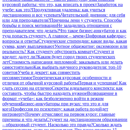
курсовой работы: что это, как вписать в проект
Заработок на
учебе: как это?
Продуктивная удаленка: как учиться
дистанционно и все успевать
Читательский дневник: для себя
или для преподавателя?
Причины лени у студента. Способы
борьбы и поиск мотивации
Не заладились отношения с
преподавателем: что делать?
Что такое бизнес-инкубатор и как
туда попасть студенту. А главное – зачем
«Цифровая кафедра»:
вопросы и ответы
Студенческие стипендии: какие виды, какая
сумма, кому выплачивают
Уютное общежитие: оксюморон или
реальность? Как студенту обустроить комнату
Студент и
кредит: дадут ли?
Каким будет город твоих студенческих
лет
Стоимость написания дипломной: заказывать или делать
самостоятельно
Как выбрать научного руководителя: топ-10
советов
Учеба и декрет: как совместить
несовместимое
Теоретическая курсовая: особенности и
отличия от обычной курсовой работы
Первая и успешная! Как
сдать сессию на отлично
Секреты идеального конспекта: как
составить, чтобы быстро находить нужное
Возвращение в
формат «учеба»: как безболезненно войти в режим
обучения
Бизнес-инкубаторы при вузах: что это и для
кого
Профессия по психотипу: какая работа подойдет
интроверту
Почему отчисляют на первом курсе: главные
причины и что делать
Студент на дистанционном образовании
– образцовый студент. Насколько это правда?
Сколько ждать
преподавателя, если он опаздывает. Что такое правило 15