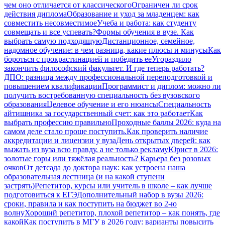
чем оно отличается от классического
Ограничен ли срок
действия диплома
Образование и уход за младенцем: как
совместить несовместимое
Учеба и работа: как студенту
совмещать и все успевать?
Формы обучения в вузе. Как
выбрать самую подходящую
Дистанционное, семейное,
надомное обучение: в чем разница, какие плюсы и минусы
Как
бороться с прокрастинацией и победить ее
Угораздило
закончить философский факультет. И где теперь работать?
ДПО: разница между профессиональной переподготовкой и
повышением квалификации
Программист и диплом: можно ли
получить востребованную специальность без вузовского
образования
Целевое обучение и его нюансы
Специальность
айтишника за государственный счет: как это работает
Как
выбрать профессию правильно
Проходные баллы 2026: куда на
самом деле стало проще поступить.
Как проверить наличие
аккредитации и лицензии у вуза
День открытых дверей: как
выжать из вуза всю правду, а не только рекламу
Юрист в 2026:
золотые горы или тяжёлая реальность? Карьера без розовых
очков
От детсада до доктора наук: как устроена наша
образовательная лестница (и на какой ступени
застрять)
Репетитор, курсы или учитель в школе – как лучше
подготовиться к ЕГЭ
Дополнительный набор в вузы 2026:
сроки, правила и как поступить на бюджет во 2‑ю
волну
Хороший репетитор, плохой репетитор – как понять, где
какой
Как поступить в МГУ в 2026 году: варианты повысить