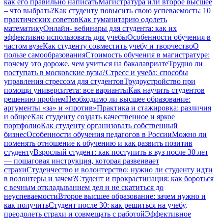
как его правильно написать
Магистратура или второе высшее
– что выбрать?
Как студенту повысить свою успеваемость: 10
практических советов
Как гуманитарию одолеть
математику
Онлайн- вебинары для студента: как их
эффективно использовать для учебы
Особенности обучения в
частом вузе
Как студенту совместить учебу и творчество
О
пользе самообразования
Стоимость обучения в магистратуре:
почему это дороже, чем учиться на бакалавриате
Трудно ли
поступать в московские вузы?
Стресс и учеба: способы
управления стрессом для студентов
Трудоустройство при
помощи университета: все варианты
Как научить студентов
решению проблем
Необходимо ли высшее образование:
аргументы «за» и «против»
Практика и стажировка: различия
и общее
Как студенту создать качественное и яркое
портфолио
Как студенту организовать собственный
бизнес
Особенности обучения педагогов в России
Можно ли
поменять отношение к обучению и как развить позитив
студенту
Взрослый студент: как поступить в вуз после 30 лет
— пошаговая инструкция, которая развеивает
страхи
Студенчество и волонтерство: нужно ли cтуденту идти
в волонтеры и зачем?
Студент и прокрастинация: как бороться
с вечным откладыванием дел и не скатиться до
неуспеваемости
Второе высшее образование: зачем нужно и
как получить
Студент после 30: как решиться на учебу,
преодолеть страхи и совмещать с работой
Эффективное