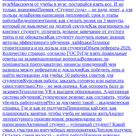
вузе
Максимум от учебы в вузе: постарайся взять все. И не
только знаниями
Премия «Студент года» – не ради денег, а для
пользы дела
Время написания дипломной: срок и этапы
работы
Видеопрезентация: как сделать ролик на 3 минуты,
который не выключат на десятой секунде
Как реагировать на
критику студенту: отличить дельное замечание от пустого
трёпа и не обижаться
Как студенту получать новые знания:
методы эффективного обучения, лайфхаки
Техники
сторителлинга и их польза для студента
Объем реферата-2026.
Количество страниц, согласно ГОСТу
Где взять правильные
ответы на экзаменационные вопросы
Возможно ли
понравиться преподавателю: нюансы поведения
В чем
разница между рефератом и докладом
Как победить лень и
найти мотивацию для учебы: 10 рабочих советов для
студентов
Курсовая работа: заказать готовую или написать
самостоятельно
Это – не моя оценка. Как оспорить балл за
экзамен
Технологии VR в высшем образовании. Адаптивная
система обучения
Студенческое резюме: как составить, чтобы
убедить работодателя
Что за документ такой – академическая
справка. Где и как ее получить
Принципы кайдзен: как
планировать занятия, чтобы учеба не мешала жить
Анализ
литературного произведения: рекомендации по
написанию
Активный студент – успешный студент? Какой
смысл участия во внеучебных мероприятиях
Диплом получен.
Осталась самая малость – найти работу
Научная новизна