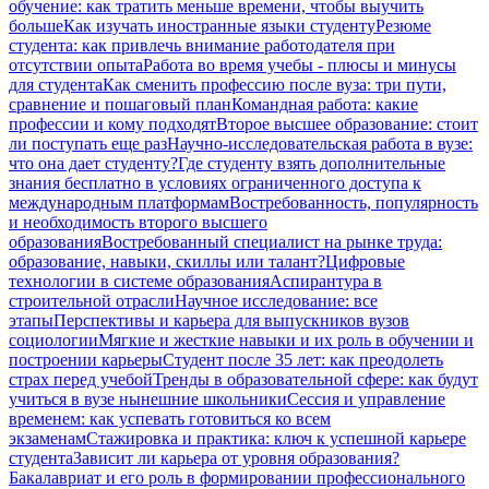
обучение: как тратить меньше времени, чтобы выучить
больше
Как изучать иностранные языки студенту
Резюме
студента: как привлечь внимание работодателя при
отсутствии опыта
Работа во время учебы - плюсы и минусы
для студента
Как сменить профессию после вуза: три пути,
сравнение и пошаговый план
Командная работа: какие
профессии и кому подходят
Второе высшее образование: стоит
ли поступать еще раз
Научно-исследовательская работа в вузе:
что она дает студенту?
Где студенту взять дополнительные
знания бесплатно в условиях ограниченного доступа к
международным платформам
Востребованность, популярность
и необходимость второго высшего
образования
Востребованный специалист на рынке труда:
образование, навыки, скиллы или талант?
Цифровые
технологии в системе образования
Аспирантура в
строительной отрасли
Научное исследование: все
этапы
Перспективы и карьера для выпускников вузов
социологии
Мягкие и жесткие навыки и их роль в обучении и
построении карьеры
Студент после 35 лет: как преодолеть
страх перед учебой
Тренды в образовательной сфере: как будут
учиться в вузе нынешние школьники
Сессия и управление
временем: как успевать готовиться ко всем
экзаменам
Стажировка и практика: ключ к успешной карьере
студента
Зависит ли карьера от уровня образования?
Бакалавриат и его роль в формировании профессионального