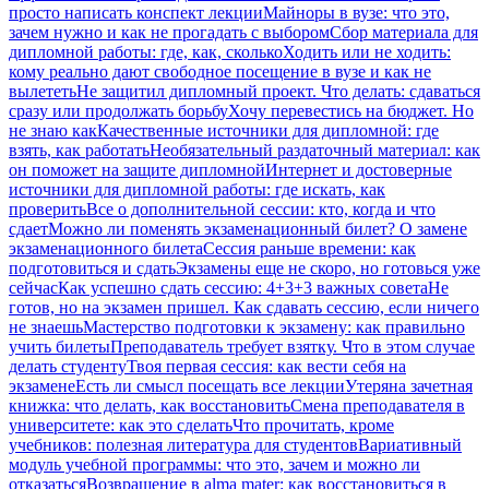
просто написать конспект лекции
Майноры в вузе: что это,
зачем нужно и как не прогадать с выбором
Сбор материала для
дипломной работы: где, как, сколько
Ходить или не ходить:
кому реально дают свободное посещение в вузе и как не
вылететь
Не защитил дипломный проект. Что делать: сдаваться
сразу или продолжать борьбу
Хочу перевестись на бюджет. Но
не знаю как
Качественные источники для дипломной: где
взять, как работать
Необязательный раздаточный материал: как
он поможет на защите дипломной
Интернет и достоверные
источники для дипломной работы: где искать, как
проверить
Все о дополнительной сессии: кто, когда и что
сдает
Можно ли поменять экзаменационный билет? О замене
экзаменационного билета
Сессия раньше времени: как
подготовиться и сдать
Экзамены еще не скоро, но готовься уже
сейчас
Как успешно сдать сессию: 4+3+3 важных совета
Не
готов, но на экзамен пришел. Как сдавать сессию, если ничего
не знаешь
Мастерство подготовки к экзамену: как правильно
учить билеты
Преподаватель требует взятку. Что в этом случае
делать студенту
Твоя первая сессия: как вести себя на
экзамене
Есть ли смысл посещать все лекции
Утеряна зачетная
книжка: что делать, как восстановить
Смена преподавателя в
университете: как это сделать
Что прочитать, кроме
учебников: полезная литература для студентов
Вариативный
модуль учебной программы: что это, зачем и можно ли
отказаться
Возвращение в alma mater: как восстановиться в