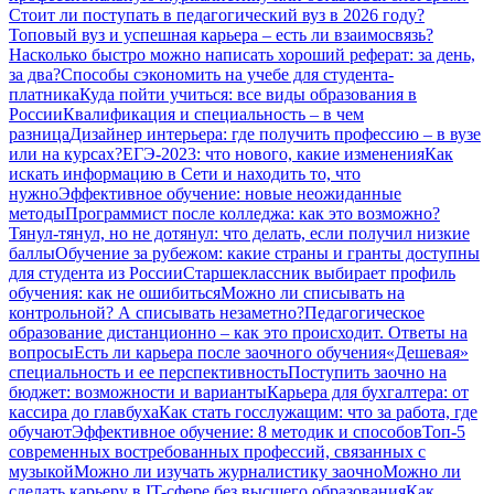
Стоит ли поступать в педагогический вуз в 2026 году?
Топовый вуз и успешная карьера – есть ли взаимосвязь?
Насколько быстро можно написать хороший реферат: за день,
за два?
Способы сэкономить на учебе для студента-
платника
Куда пойти учиться: все виды образования в
России
Квалификация и специальность – в чем
разница
Дизайнер интерьера: где получить профессию – в вузе
или на курсах?
ЕГЭ-2023: что нового, какие изменения
Как
искать информацию в Сети и находить то, что
нужно
Эффективное обучение: новые неожиданные
методы
Программист после колледжа: как это возможно?
Тянул-тянул, но не дотянул: что делать, если получил низкие
баллы
Обучение за рубежом: какие страны и гранты доступны
для студента из России
Старшеклассник выбирает профиль
обучения: как не ошибиться
Можно ли списывать на
контрольной? А списывать незаметно?
Педагогическое
образование дистанционно – как это происходит. Ответы на
вопросы
Есть ли карьера после заочного обучения
«Дешевая»
специальность и ее перспективность
Поступить заочно на
бюджет: возможности и варианты
Карьера для бухгалтера: от
кассира до главбуха
Как стать госслужащим: что за работа, где
обучают
Эффективное обучение: 8 методик и способов
Топ-5
современных востребованных профессий, связанных с
музыкой
Можно ли изучать журналистику заочно
Можно ли
сделать карьеру в IT-сфере без высшего образования
Как