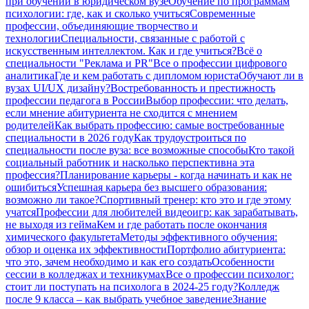
при обучении в юридическом вузе
Обучение по программам
психологии: где, как и сколько учиться
Современные
профессии, объединяющие творчество и
технологии
Специальности, связанные с работой с
искусственным интеллектом. Как и где учиться?
Всё о
специальности "Реклама и PR"
Все о профессии цифрового
аналитика
Где и кем работать с дипломом юриста
Обучают ли в
вузах UI/UX дизайну?
Востребованность и престижность
профессии педагога в России
Выбор профессии: что делать,
если мнение абитуриента не сходится с мнением
родителей
Как выбрать профессию: самые востребованные
специальности в 2026 году
Как трудоустроиться по
специальности после вуза: все возможные способы
Кто такой
социальный работник и насколько перспективна эта
профессия?
Планирование карьеры - когда начинать и как не
ошибиться
Успешная карьера без высшего образования:
возможно ли такое?
Спортивный тренер: кто это и где этому
учатся
Профессии для любителей видеоигр: как зарабатывать,
не выходя из гейма
Кем и где работать после окончания
химического факультета
Методы эффективного обучения:
обзор и оценка их эффективности
Портфолио абитуриента:
что это, зачем необходимо и как его создать
Особенности
сессии в колледжах и техникумах
Все о профессии психолог:
стоит ли поступать на психолога в 2024-25 году?
Колледж
после 9 класса – как выбрать учебное заведение
Знание