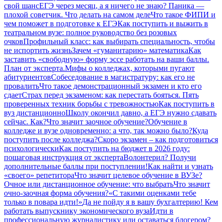
свой шанс
ЕГЭ через месяц, а я ничего не знаю? Паника —
плохой советчик. Что делать на самом деле
Что такое ФИПИ и
чем поможет в подготовке к ЕГЭ
Как поступить и выжить в
театральном вузе: полное руководство без розовых
очков
Профильный класс: как выбирать специальность, чтобы
не испортить жизнь
Зачем «гуманитарию» математика
Как
заставить «свободную» форму эссе работать на ваши баллы.
План от эксперта.
Мифы о колледжах, которыми пугают
абитуриентов
Собеседование в магистратуру: как его не
провалить
Что такое демонстрационный экзамен и кто его
сдает
Страх перед экзаменом: как перестать бояться. Пять
проверенных техник борьбы с тревожностью
Как поступить в
вуз дистанционно
Школу окончил давно, а ЕГЭ нужно сдавать
сейчас. Как?
Что значит заочное обучение?
Обучение в
колледже и вузе одновременно: а что, так можно было?
Куда
поступить после колледжа?
Скоро экзамен – как подготовиться
психологически
Как поступить на бюджет в 2026 году:
пошаговая инструкция от эксперта
Волонтерил? Получи
дополнительные баллы при поступлении!
Как найти и узнать
«своего» репетитора
Что значит целевое обучение в ВУЗе?
Очное или дистанционное обучение: что выбрать
Что значит
очно-заочная форма обучения?
«С такими оценками тебе
только в повара идти!»
Да не пойду я в вашу бухгалтерию! Кем
работать выпускнику экономического вуза
Идти в
профессиональную журналистику или оставаться блогером?