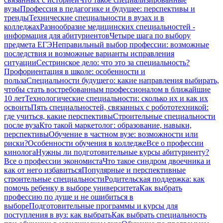
вузы
Профессия в педагогике и будущее: перспективы и
тренды
Технические специальности в вузах и в
колледжах
Разнообразие медицинских специальностей -
информация для абитуриентов
Четыре шага по выбору
предмета ЕГЭ
Неправильный выбор профессии: возможные
последствия и возможные варианты исправления
ситуации
Сестринское дело: что это за специальность?
Профориентация в школе: особенности и
польза
Специальности будущего: какие направления выбирать,
чтобы стать востребованным профессионалом в ближайшие
10 лет
Технологические специальности: сколько их и как их
освоить
Пять специальностей, связанных с робототехникой:
где учиться, какие перспективы
Строительные специальности
после вуза
Кто такой маркетолог: образование, навыки,
перспективы
Обучение в частном вузе: возможности или
риски?
Особенности обучения в колледже
Все о профессии
кинолога
Нужны ли подготовительные курсы абитуриенту?
Все о профессии экономиста
Что такое синдром двоечника и
как от него избавиться
Популярные и перспективные
строительные специальности
Родительская поддержка: как
помочь ребенку в выборе университета
Как выбрать
профессию по душе и не ошибиться в
выборе
Подготовительные программы и курсы для
поступления в вуз: как выбрать
Как выбрать специальность