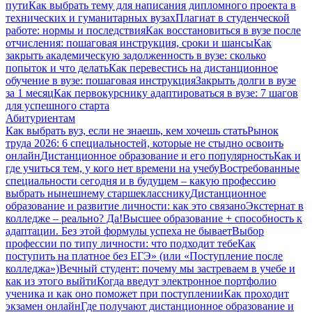
пути
Как выбрать тему для написания дипломного проекта в
технических и гуманитарных вузах
Плагиат в студенческой
работе: нормы и последствия
Как восстановиться в вузе после
отчисления: пошаговая инструкция, сроки и шансы
Как
закрыть академическую задолженность в вузе: сколько
попыток и что делать
Как перевестись на дистанционное
обучение в вузе: пошаговая инструкция
Закрыть долги в вузе
за 1 месяц
Как первокурснику адаптироваться в вузе: 7 шагов
для успешного старта
Абитуриентам
Как выбрать вуз, если не знаешь, кем хочешь стать
Рынок
труда 2026: 6 специальностей, которые не стыдно освоить
онлайн
Дистанционное образование и его популярность
Как и
где учиться тем, у кого нет времени на учебу
Востребованные
специальности сегодня и в будущем – какую профессию
выбрать нынешнему старшекласснику
Дистанционное
образование и развитие личности: как это связано
Экстернат в
колледже – реально? Да!
Высшее образование + способность к
адаптации. Без этой формулы успеха не бывает
Выбор
профессии по типу личности: что подходит тебе
Как
поступить на платное без ЕГЭ» (или «Поступление после
колледжа»)
Вечный студент: почему мы застреваем в учебе и
как из этого выйти
Когда введут электронное портфолио
ученика и как оно поможет при поступлении
Как проходит
экзамен онлайн
Где получают дистанционное образование и