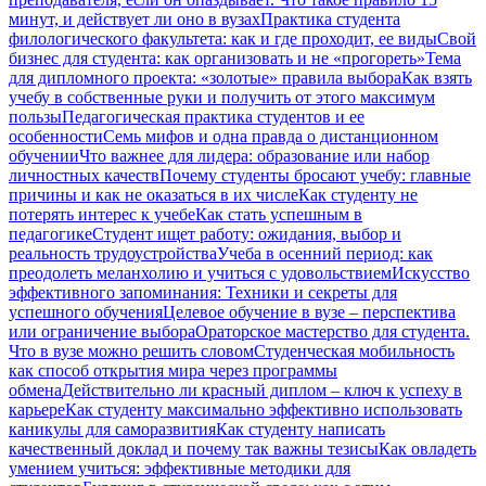
минут, и действует ли оно в вузах
Практика студента
филологического факультета: как и где проходит, ее виды
Свой
бизнес для студента: как организовать и не «прогореть»
Тема
для дипломного проекта: «золотые» правила выбора
Как взять
учебу в собственные руки и получить от этого максимум
пользы
Педагогическая практика студентов и ее
особенности
Семь мифов и одна правда о дистанционном
обучении
Что важнее для лидера: образование или набор
личностных качеств
Почему студенты бросают учебу: главные
причины и как не оказаться в их числе
Как студенту не
потерять интерес к учебе
Как стать успешным в
педагогике
Студент ищет работу: ожидания, выбор и
реальность трудоустройства
Учеба в осенний период: как
преодолеть меланхолию и учиться с удовольствием
Искусство
эффективного запоминания: Техники и секреты для
успешного обучения
Целевое обучение в вузе – перспектива
или ограничение выбора
Ораторское мастерство для студента.
Что в вузе можно решить словом
Студенческая мобильность
как способ открытия мира через программы
обмена
Действительно ли красный диплом – ключ к успеху в
карьере
Как студенту максимально эффективно использовать
каникулы для саморазвития
Как студенту написать
качественный доклад и почему так важны тезисы
Как овладеть
умением учиться: эффективные методики для