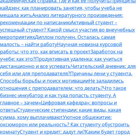
академическая справка. Где и как ее получить
Принципы
кайдзен: как планировать занятия, чтобы учеба не
мешала жить
Анализ литературного произведения:
рекомендации по написанию
Активный студент –
успешный студент? Какой смысл участия во внеучебных
мероприятиях
Диплом получен. Осталась самая
малость – найти работу
Научная новизна курсовой
работы: что это, как вписать в проект
Заработок на
учебе: как это?
Продуктивная удаленка: как учиться
дистанционно и все успевать
Читательский дневник: для
себя или для преподавателя?
Причины лени у студента.
Способы борьбы и поиск мотивации
Не заладились
отношения с преподавателем: что делать?
Что такое
бизнес-инкубатор и как туда попасть студенту. А
главное – зачем
«Цифровая кафедра»: вопросы и
ответы
Студенческие стипендии: какие виды, какая
сумма, кому выплачивают
Уютное общежитие:
оксюморон или реальность? Как студенту обустроить
комнату
Студент и кредит: дадут ли?
Каким будет город