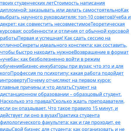
твоих студенческих лет
Стоимость написания
дипломной: заказывать или делать самостоятельно
Как
выбрать научного руководителя: топ-10 советов
Учеба и
декрет: как совместить несовместимое
Теоретическая
курсовая: особенности и отличия от обычной курсовой
работы
Первая и успешная! Как сдать сессию на
отлично
Секреты идеального конспекта: как составить,
чтобы быстро находить нужное
Возвращение в формат
«учеба»: как безболезненно войти в режим
обучения
Бизнес-инкубаторы при вузах: что это и для
кого
Профессия по психотипу: какая работа подойдет
интроверту
Почему отчисляют на первом курсе:
главные причины и что делать
Студент на
дистанционном образовании – образцовый студент.
Насколько это правда?
Сколько ждать преподавателя,
если он опаздывает. Что такое правило 15 минут, и
действует ли оно в вузах
Практика студента
филологического факультета: как и где проходит, ее
виды
Свой бизнес для студента: как организовать и не