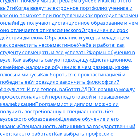
студент: почему мы застреваем в учебе и как из этого
выйти
Когда введут электронное портфолио ученика и
как оно поможет при поступлении
Как проходит экзамен
онлайн
Где получают дистанционное образование и чем
оно отличается от классического
Ограничен ли срок
действия диплома
Образование и уход за младенцем:
как совместить несовместимое
Учеба и работа: как
студенту совмещать и все успевать?
Формы обучения в
вузе. Как выбрать самую подходящую
Дистанционное,
семейное, надомное обучение: в чем разница, какие
плюсы и минусы
Как бороться с прокрастинацией и
победить ее
Угораздило закончить философский
факультет. И где теперь работать?
ДПО: разница между
профессиональной переподготовкой и повышением
квалификации
Программист и диплом: можно ли
получить востребованную специальность без
вузовского образования
Целевое обучение и его
нюансы
Специальность айтишника за государственный
счет: как это работает
Как выбрать профессию