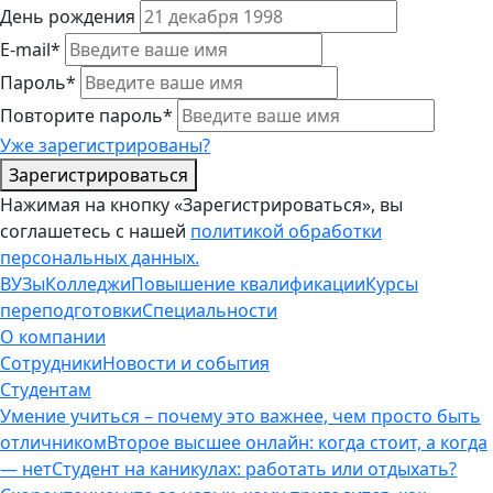
День рождения
E-mail*
Пароль*
Повторите пароль*
Уже зарегистрированы?
Зарегистрироваться
Нажимая на кнопку «Зарегистрироваться», вы
соглашетесь с нашей
политикой обработки
персональных данных.
ВУЗы
Колледжи
Повышение квалификации
Курсы
переподготовки
Специальности
О компании
Сотрудники
Новости и события
Студентам
Умение учиться – почему это важнее, чем просто быть
отличником
Второе высшее онлайн: когда стоит, а когда
— нет
Студент на каникулах: работать или отдыхать?