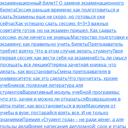
экзаменационный билет? О замене экзаменационного
билета
Сессия раньше времени: как подготовиться и
сдать
Экзамены еще не скоро, но готовься уже
сейчас
Как успешно сдать сессию: 4+3+3 важных
совета
Не готов, но на экзамен пришел. Как сдавать
сессию, если ничего не знаешь
Мастерство подготовки к
экзамену: как правильно учить билеты
Преподаватель
требует взятку. Что в этом случае делать студенту
Твоя
первая сессия: как вести себя на экзамене
Есть ли смысл
посещать все лекции
Утеряна зачетная книжка: что
делать, как восстановить
Смена преподавателя в
университете: как это сделать
Что прочитать, кроме
учебников: полезная литература для
студентов
Вариативный модуль учебной программы:
что это, зачем и можно ли отказаться
Возвращение в
alma mater: как восстановиться в вузе
Максимум от
учебы в вузе: постарайся взять все. И не только
знаниями
Премия «Студент года» – не ради денег, а для
пользы дела
Время написания дипломной: срок и этапы