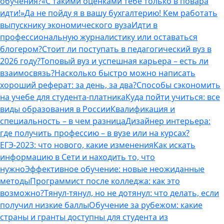
обучения?
«С такими оценками тебе только в повара
идти!»
Да не пойду я в вашу бухгалтерию! Кем работать
выпускнику экономического вуза
Идти в
профессиональную журналистику или оставаться
блогером?
Стоит ли поступать в педагогический вуз в
2026 году?
Топовый вуз и успешная карьера – есть ли
взаимосвязь?
Насколько быстро можно написать
хороший реферат: за день, за два?
Способы сэкономить
на учебе для студента-платника
Куда пойти учиться: все
виды образования в России
Квалификация и
специальность – в чем разница
Дизайнер интерьера:
где получить профессию – в вузе или на курсах?
ЕГЭ-2023: что нового, какие изменения
Как искать
информацию в Сети и находить то, что
нужно
Эффективное обучение: новые неожиданные
методы
Программист после колледжа: как это
возможно?
Тянул-тянул, но не дотянул: что делать, если
получил низкие баллы
Обучение за рубежом: какие
страны и гранты доступны для студента из