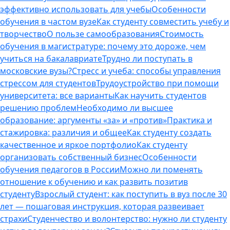
эффективно использовать для учебы
Особенности
обучения в частом вузе
Как студенту совместить учебу и
творчество
О пользе самообразования
Стоимость
обучения в магистратуре: почему это дороже, чем
учиться на бакалавриате
Трудно ли поступать в
московские вузы?
Стресс и учеба: способы управления
стрессом для студентов
Трудоустройство при помощи
университета: все варианты
Как научить студентов
решению проблем
Необходимо ли высшее
образование: аргументы «за» и «против»
Практика и
стажировка: различия и общее
Как студенту создать
качественное и яркое портфолио
Как студенту
организовать собственный бизнес
Особенности
обучения педагогов в России
Можно ли поменять
отношение к обучению и как развить позитив
студенту
Взрослый студент: как поступить в вуз после 30
лет — пошаговая инструкция, которая развеивает
страхи
Студенчество и волонтерство: нужно ли cтуденту