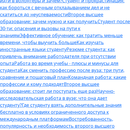
идти в волонтеры и зачем?
Студент и прокрастинация:
как бороться с вечным откладыванием дел и не
скатиться до неуспеваемости
Второе высшее
образование: зачем нужно и как получить
Студент после
30-ти: опасения и вызовы на пути к
знаниям
Эффективное обучение: как тратить меньше
времени, чтобы выучить больше
Как изучать
иностранные языки студенту
Резюме студента: как
привлечь внимание работодателя при отсутствии
опыта
Работа во время учебы - плюсы и минусы для
студента
Как сменить профессию после вуза: три пути,
сравнение и пошаговый план
Командная работа: какие
профессии и кому подходят
Второе высшее
образование: стоит ли поступать еще раз
Научно-
исследовательская работа в вузе: что она дает
студенту?
Где студенту взять дополнительные знания
бесплатно в условиях ограниченного доступа к
международным платформам
Востребованность,
популярность и необходимость второго высшего