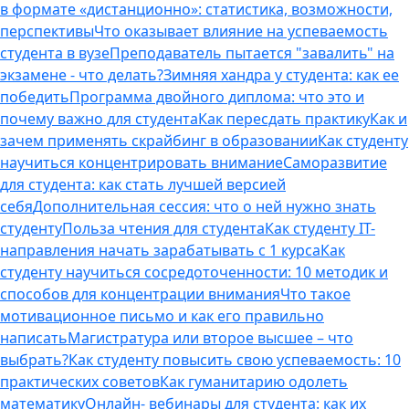
в формате «дистанционно»: статистика, возможности,
перспективы
Что оказывает влияние на успеваемость
студента в вузе
Преподаватель пытается "завалить" на
экзамене - что делать?
Зимняя хандра у студента: как ее
победить
Программа двойного диплома: что это и
почему важно для студента
Как пересдать практику
Как и
зачем применять скрайбинг в образовании
Как студенту
научиться концентрировать внимание
Саморазвитие
для студента: как стать лучшей версией
себя
Дополнительная сессия: что о ней нужно знать
студенту
Польза чтения для студента
Как студенту IT-
направления начать зарабатывать с 1 курса
Как
студенту научиться сосредоточенности: 10 методик и
способов для концентрации внимания
Что такое
мотивационное письмо и как его правильно
написать
Магистратура или второе высшее – что
выбрать?
Как студенту повысить свою успеваемость: 10
практических советов
Как гуманитарию одолеть
математику
Онлайн- вебинары для студента: как их