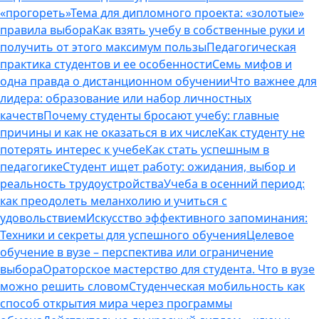
«прогореть»
Тема для дипломного проекта: «золотые»
правила выбора
Как взять учебу в собственные руки и
получить от этого максимум пользы
Педагогическая
практика студентов и ее особенности
Семь мифов и
одна правда о дистанционном обучении
Что важнее для
лидера: образование или набор личностных
качеств
Почему студенты бросают учебу: главные
причины и как не оказаться в их числе
Как студенту не
потерять интерес к учебе
Как стать успешным в
педагогике
Студент ищет работу: ожидания, выбор и
реальность трудоустройства
Учеба в осенний период:
как преодолеть меланхолию и учиться с
удовольствием
Искусство эффективного запоминания:
Техники и секреты для успешного обучения
Целевое
обучение в вузе – перспектива или ограничение
выбора
Ораторское мастерство для студента. Что в вузе
можно решить словом
Студенческая мобильность как
способ открытия мира через программы