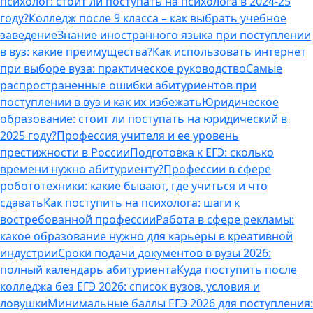
психолог: стоит ли поступать на психолога в 2024-25
году?
Колледж после 9 класса – как выбрать учебное
заведение
Знание иностранного языка при поступлении
в вуз: какие преимущества?
Как использовать интернет
при выборе вуза: практическое руководство
Самые
распространенные ошибки абитуриентов при
поступлении в вуз и как их избежать
Юридическое
образование: стоит ли поступать на юридический в
2025 году?
Профессия учителя и ее уровень
престижности в России
Подготовка к ЕГЭ: сколько
времени нужно абитуриенту?
Профессии в сфере
робототехники: какие бывают, где учиться и что
сдавать
Как поступить на психолога: шаги к
востребованной профессии
Работа в сфере рекламы:
какое образование нужно для карьеры в креативной
индустрии
Сроки подачи документов в вузы 2026:
полный календарь абитуриента
Куда поступить после
колледжа без ЕГЭ 2026: список вузов, условия и
ловушки
Минимальные баллы ЕГЭ 2026 для поступления: