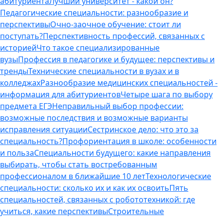
абитуриента
Лучший университет - какой он?
Педагогические специальности: разнообразие и
перспективы
Очно-заочное обучение: стоит ли
поступать?
Перспективность профессий, связанных с
историей
Что такое специализированные
вузы
Профессия в педагогике и будущее: перспективы и
тренды
Технические специальности в вузах и в
колледжах
Разнообразие медицинских специальностей -
информация для абитуриентов
Четыре шага по выбору
предмета ЕГЭ
Неправильный выбор профессии:
возможные последствия и возможные варианты
исправления ситуации
Сестринское дело: что это за
специальность?
Профориентация в школе: особенности
и польза
Специальности будущего: какие направления
выбирать, чтобы стать востребованным
профессионалом в ближайшие 10 лет
Технологические
специальности: сколько их и как их освоить
Пять
специальностей, связанных с робототехникой: где
учиться, какие перспективы
Строительные