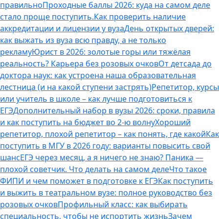
правильно
Проходные баллы 2026: куда на самом деле
стало проще поступить.
Как проверить наличие
аккредитации и лицензии у вуза
День открытых дверей:
как выжать из вуза всю правду, а не только
рекламу
Юрист в 2026: золотые горы или тяжёлая
реальность? Карьера без розовых очков
От детсада до
доктора наук: как устроена наша образовательная
лестница (и на какой ступени застрять)
Репетитор, курсы
или учитель в школе – как лучше подготовиться к
ЕГЭ
Дополнительный набор в вузы 2026: сроки, правила
и как поступить на бюджет во 2‑ю волну
Хороший
репетитор, плохой репетитор – как понять, где какой
Как
поступить в МГУ в 2026 году: варианты повысить свой
шанс
ЕГЭ через месяц, а я ничего не знаю? Паника —
плохой советчик. Что делать на самом деле
Что такое
ФИПИ и чем поможет в подготовке к ЕГЭ
Как поступить
и выжить в театральном вузе: полное руководство без
розовых очков
Профильный класс: как выбирать
специальность, чтобы не испортить жизнь
Зачем