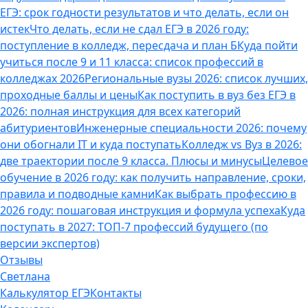
ЕГЭ: срок годности результатов и что делать, если он
истек
Что делать, если не сдал ЕГЭ в 2026 году:
поступление в колледж, пересдача и план Б
Куда пойти
учиться после 9 и 11 класса: список профессий в
колледжах 2026
Региональные вузы 2026: список лучших,
проходные баллы и цены
Как поступить в вуз без ЕГЭ в
2026: полная инструкция для всех категорий
абитуриентов
Инженерные специальности 2026: почему
они обогнали IT и куда поступать
Колледж vs Вуз в 2026:
две траектории после 9 класса. Плюсы и минусы
Целевое
обучение в 2026 году: как получить направление, сроки,
правила и подводные камни
Как выбрать профессию в
2026 году: пошаговая инструкция и формула успеха
Куда
поступать в 2027: ТОП-7 профессий будущего (по
версии экспертов)
Отзывы
Светлана
Калькулятор ЕГЭ
Контакты