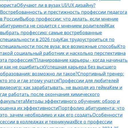
юриста
Обучают ли в вузах UI/UX дизайну?
Востребованность и престижность профессии педагога
в России
Выбор профессии: что делать, если мнение
абитуриента не сходится с мнением родителей
Как
выбрать профессию: самые востребованные
специальности в 2026 году
Как трудоустроиться по
специальности после вуза: все возможные способы
Кто
такой социальный работник и насколько перспективна
эта профессия?
Планирование карьеры - когда начинать
и как не ошибиться
Успешная карьера без высшего
образования: возможно ли такое?
Спортивный тренер:
кто это и где этому учатся
Профессии для любителей
видеоигр: как зарабатывать, не выходя из гейма
Кем и
где работать после окончания химического
факультета
Методы эффективного обучения: обзор и
оценка их эффективности
Портфолио абитуриента: что
это, зачем необходимо и как его создать
Особенности
сессии в колледжах и техникумах
Все о профессии