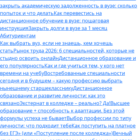
закрыть академическую задолженность в вузе: сколько
попыток и что делать
Как перевестись на
дистанционное обучение в вузе: пошаговая
инструкция
Закрыть долги в вузе за 1 месяц
Абитуриентам
Как выбрать вуз, если не знаешь, кем хочешь
стать
Рынок труда 2026: 6 специальностей, которые не
стыдно освоить онлайн
Дистанционное образование и
его популярность
Как и где учиться тем, у кого нет
времени на учебу
Востребованные специальности
сегодня и в будущем – какую профессию выбрать
нынешнему старшекласснику
Дистанционное
образование и развитие личности: как это
связано
Экстернат в колледже – реально? Да!
Высшее
образование + способность к адаптации. Без этой
формулы успеха не бывает
Выбор профессии по типу
личности: что подходит тебе
Как поступить на платное
без ЕГЭ» (или «Поступление после колледжа»)
Вечный