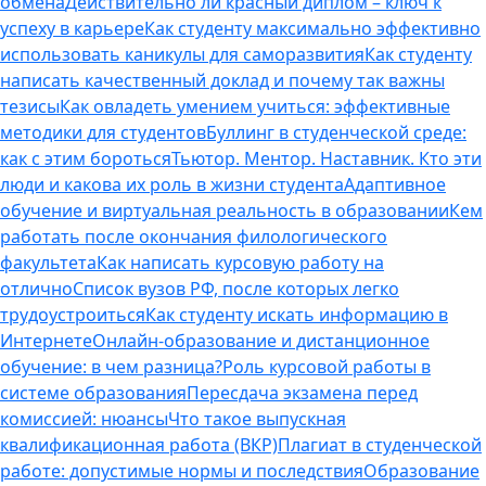
обмена
Действительно ли красный диплом – ключ к
успеху в карьере
Как студенту максимально эффективно
использовать каникулы для саморазвития
Как студенту
написать качественный доклад и почему так важны
тезисы
Как овладеть умением учиться: эффективные
методики для студентов
Буллинг в студенческой среде:
как с этим бороться
Тьютор. Ментор. Наставник. Кто эти
люди и какова их роль в жизни студента
Адаптивное
обучение и виртуальная реальность в образовании
Кем
работать после окончания филологического
факультета
Как написать курсовую работу на
отлично
Список вузов РФ, после которых легко
трудоустроиться
Как студенту искать информацию в
Интернете
Онлайн-образование и дистанционное
обучение: в чем разница?
Роль курсовой работы в
системе образования
Пересдача экзамена перед
комиссией: нюансы
Что такое выпускная
квалификационная работа (ВКР)
Плагиат в студенческой
работе: допустимые нормы и последствия
Образование