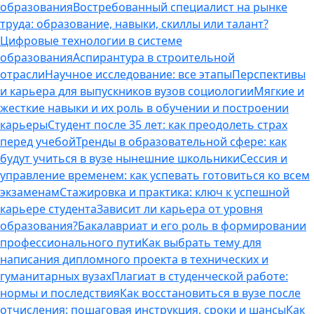
образования
Востребованный специалист на рынке
труда: образование, навыки, скиллы или талант?
Цифровые технологии в системе
образования
Аспирантура в строительной
отрасли
Научное исследование: все этапы
Перспективы
и карьера для выпускников вузов социологии
Мягкие и
жесткие навыки и их роль в обучении и построении
карьеры
Студент после 35 лет: как преодолеть страх
перед учебой
Тренды в образовательной сфере: как
будут учиться в вузе нынешние школьники
Сессия и
управление временем: как успевать готовиться ко всем
экзаменам
Стажировка и практика: ключ к успешной
карьере студента
Зависит ли карьера от уровня
образования?
Бакалавриат и его роль в формировании
профессионального пути
Как выбрать тему для
написания дипломного проекта в технических и
гуманитарных вузах
Плагиат в студенческой работе:
нормы и последствия
Как восстановиться в вузе после
отчисления: пошаговая инструкция, сроки и шансы
Как