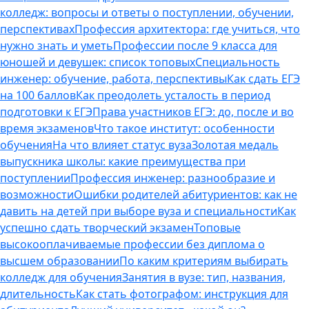
колледж: вопросы и ответы о поступлении, обучении,
перспективах
Профессия архитектора: где учиться, что
нужно знать и уметь
Профессии после 9 класса для
юношей и девушек: список топовых
Специальность
инженер: обучение, работа, перспективы
Как сдать ЕГЭ
на 100 баллов
Как преодолеть усталость в период
подготовки к ЕГЭ
Права участников ЕГЭ: до, после и во
время экзаменов
Что такое институт: особенности
обучения
На что влияет статус вуза
Золотая медаль
выпускника школы: какие преимущества при
поступлении
Профессия инженер: разнообразие и
возможности
Ошибки родителей абитуриентов: как не
давить на детей при выборе вуза и специальности
Как
успешно сдать творческий экзамен
Топовые
высокооплачиваемые профессии без диплома о
высшем образовании
По каким критериям выбирать
колледж для обучения
Занятия в вузе: тип, названия,
длительность
Как стать фотографом: инструкция для