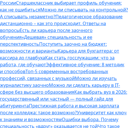
России
Старшеклассник выбирает профиль обучения:
как не ошибиться
Можно ли списывать на контрольной?
А списывать незаметно?
Педагогическое образование
дистанционно – как это происходит. Ответы на
вопросы
Есть ли карьера после заочного
обучения
«Дешевая» специальность и ее
перспективность
Поступить заочно на бюджет:
возможности и варианты
Карьера для бухгалтера: от
кассира до главбуха
Как стать госслужащим: что за
работа, где обучают
Эффективное обучение: 8 методик
и способов
Топ-5 современных востребованных
профессий, связанных с музыкой
Можно ли изучать
журналистику заочно
Можно ли сделать карьеру в IT-
сфере без высшего образования
Как выбрать вуз в 2026:
государственный или частный — полный гайд для
абитуриента
Престижная работа и высокая зарплата
после колледжа: такое возможно?
Университет как ключ
к знаниям и возможностям
Ошибки выбора. Почему
специальность «вдруг» оказывается не той
Что такое