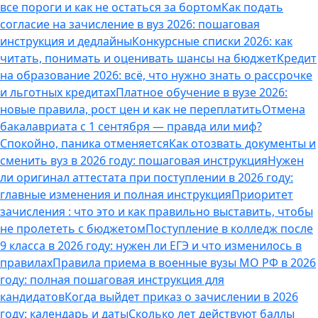
все пороги и как не остаться за бортом
Как подать
согласие на зачисление в вуз 2026: пошаговая
инструкция и дедлайны
Конкурсные списки 2026: как
читать, понимать и оценивать шансы на бюджет
Кредит
на образование 2026: всё, что нужно знать о рассрочке
и льготных кредитах
Платное обучение в вузе 2026:
новые правила, рост цен и как не переплатить
Отмена
бакалавриата с 1 сентября — правда или миф?
Спокойно, паника отменяется
Как отозвать документы и
сменить вуз в 2026 году: пошаговая инструкция
Нужен
ли оригинал аттестата при поступлении в 2026 году:
главные изменения и полная инструкция
Приоритет
зачисления : что это и как правильно выставить, чтобы
не пролететь с бюджетом
Поступление в колледж после
9 класса в 2026 году: нужен ли ЕГЭ и что изменилось в
правилах
Правила приема в военные вузы МО РФ в 2026
году: полная пошаговая инструкция для
кандидатов
Когда выйдет приказ о зачислении в 2026
году: календарь и даты
Сколько лет действуют баллы