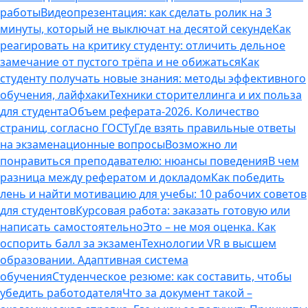
работы
Видеопрезентация: как сделать ролик на 3
минуты, который не выключат на десятой секунде
Как
реагировать на критику студенту: отличить дельное
замечание от пустого трёпа и не обижаться
Как
студенту получать новые знания: методы эффективного
обучения, лайфхаки
Техники сторителлинга и их польза
для студента
Объем реферата-2026. Количество
страниц, согласно ГОСТу
Где взять правильные ответы
на экзаменационные вопросы
Возможно ли
понравиться преподавателю: нюансы поведения
В чем
разница между рефератом и докладом
Как победить
лень и найти мотивацию для учебы: 10 рабочих советов
для студентов
Курсовая работа: заказать готовую или
написать самостоятельно
Это – не моя оценка. Как
оспорить балл за экзамен
Технологии VR в высшем
образовании. Адаптивная система
обучения
Студенческое резюме: как составить, чтобы
убедить работодателя
Что за документ такой –