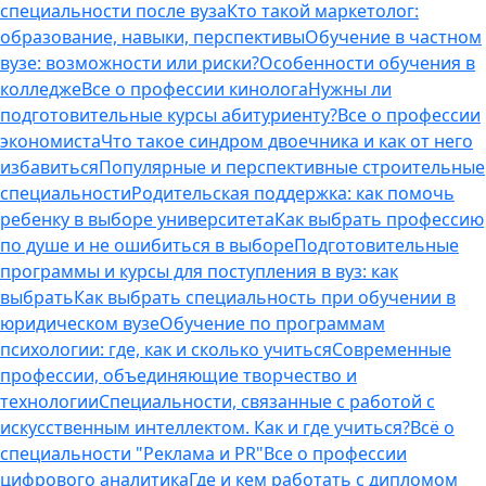
специальности после вуза
Кто такой маркетолог:
образование, навыки, перспективы
Обучение в частном
вузе: возможности или риски?
Особенности обучения в
колледже
Все о профессии кинолога
Нужны ли
подготовительные курсы абитуриенту?
Все о профессии
экономиста
Что такое синдром двоечника и как от него
избавиться
Популярные и перспективные строительные
специальности
Родительская поддержка: как помочь
ребенку в выборе университета
Как выбрать профессию
по душе и не ошибиться в выборе
Подготовительные
программы и курсы для поступления в вуз: как
выбрать
Как выбрать специальность при обучении в
юридическом вузе
Обучение по программам
психологии: где, как и сколько учиться
Современные
профессии, объединяющие творчество и
технологии
Специальности, связанные с работой с
искусственным интеллектом. Как и где учиться?
Всё о
специальности "Реклама и PR"
Все о профессии
цифрового аналитика
Где и кем работать с дипломом