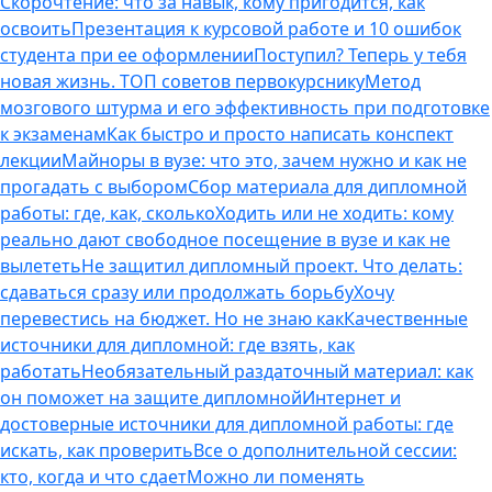
Скорочтение: что за навык, кому пригодится, как
освоить
Презентация к курсовой работе и 10 ошибок
студента при ее оформлении
Поступил? Теперь у тебя
новая жизнь. ТОП советов первокурснику
Метод
мозгового штурма и его эффективность при подготовке
к экзаменам
Как быстро и просто написать конспект
лекции
Майноры в вузе: что это, зачем нужно и как не
прогадать с выбором
Сбор материала для дипломной
работы: где, как, сколько
Ходить или не ходить: кому
реально дают свободное посещение в вузе и как не
вылететь
Не защитил дипломный проект. Что делать:
сдаваться сразу или продолжать борьбу
Хочу
перевестись на бюджет. Но не знаю как
Качественные
источники для дипломной: где взять, как
работать
Необязательный раздаточный материал: как
он поможет на защите дипломной
Интернет и
достоверные источники для дипломной работы: где
искать, как проверить
Все о дополнительной сессии:
кто, когда и что сдает
Можно ли поменять