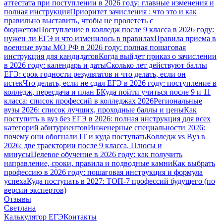
аттестата при поступлении в 2026 году: главные изменения и
полная инструкция
Приоритет зачисления : что это и как
правильно выставить, чтобы не пролететь с
бюджетом
Поступление в колледж после 9 класса в 2026 году:
нужен ли ЕГЭ и что изменилось в правилах
Правила приема в
военные вузы МО РФ в 2026 году: полная пошаговая
инструкция для кандидатов
Когда выйдет приказ о зачислении
в 2026 году: календарь и даты
Сколько лет действуют баллы
ЕГЭ: срок годности результатов и что делать, если он
истек
Что делать, если не сдал ЕГЭ в 2026 году: поступление в
колледж, пересдача и план Б
Куда пойти учиться после 9 и 11
класса: список профессий в колледжах 2026
Региональные
вузы 2026: список лучших, проходные баллы и цены
Как
поступить в вуз без ЕГЭ в 2026: полная инструкция для всех
категорий абитуриентов
Инженерные специальности 2026:
почему они обогнали IT и куда поступать
Колледж vs Вуз в
2026: две траектории после 9 класса. Плюсы и
минусы
Целевое обучение в 2026 году: как получить
направление, сроки, правила и подводные камни
Как выбрать
профессию в 2026 году: пошаговая инструкция и формула
успеха
Куда поступать в 2027: ТОП-7 профессий будущего (по
версии экспертов)
Отзывы
Светлана
Калькулятор ЕГЭ
Контакты