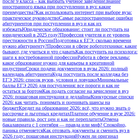
после 9 класса – как выбрать учебное заведение
Знание
иностранного языка при поступлении в вуз: какие
преимущества?
Как использовать интернет при выборе вуза:
практическое руководство
Самые распространенные ошибки
абитуриентов при поступлении в вуз и как их
избежать
Юридическое образование: стоит ли поступать на
юридический в 2025 году?
Профессия учителя и ее уровень
престижности в России
Подготовка к ЕГЭ: сколько времени
нужно абитуриенту?
Профессии в сфере робототехники: какие
бывают, где учиться и что сдавать
Как поступить на психолога:
шаги к востребованной профессии
Работа в сфере рекламы:
какое образование нужно для карьеры в креативной
индустрии
Сроки подачи документов в вузы 2026: полный
календарь абитуриента
Куда поступить после колледжа без
ЕГЭ 2026: список вузов, условия и ловушки
Минимальные
баллы ЕГЭ 2026 для поступления: все пороги и как не
остаться за бортом
Как подать согласие на зачисление в вуз
2026: пошаговая инструкция и дедлайны
Конкурсные списки
2026: как читать, понимать и оценивать шансы на
бюджет
Кредит на образование 2026: всё, что нужно знать о
рассрочке и льготных кредитах
Платное обучение в вузе 2026:
новые правила, рост цен и как не переплатить
Отмена
бакалавриата с 1 сентября — правда или миф? Спокойно,
паника отменяется
Как отозвать документы и сменить вуз в
2026 году: пошаговая инструкция
Нужен ли оригинал