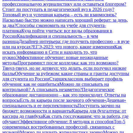
профессиональную журналистику или оставаться блогером?
Стоит ли поступать в педагогический вуз в 2026 году?
Топовый вуз и успешная карьера – есть ли взаимосвязь?
Насколько быстро можно написать хороший реферат: за день,
за два?
Способы сэкономить на учебе для студента-
платника
Куда пойти учиться: все виды образования в
России
Квалификация и специальность – в чем
разница
Дизайнер интерьера: где получить профессию – в вузе
или на курсах?
ЕГЭ-2023: что нового, какие изменения
Как
искать информацию в Сети и находить то, что
нужно
Эффективное обучение: новые неожиданные
методы
Программист после колледжа: как это возможно?
Тянул-тянул, но не дотянул: что делать, если получил низкие
баллы
Обучение за рубежом: какие страны и гранты доступны
для студента из России
Старшеклассник выбирает профиль
обучения: как не ошибиться
Можно ли списывать на
контрольной? А списывать незаметно?
Педагогическое
образование дистанционно – как это происходит. Ответы на
вопросы
Есть ли карьера после заочного обучения
«Дешевая»
специальность и ее перспективность
Поступить заочно на
бюджет: возможности и варианты
Карьера для бухгалтера: от
кассира до главбуха
Как стать госслужащим: что за работа, где
обучают
Эффективное обучение: 8 методик и способов
Топ-5
современных востребованных профессий, связанных с
музыкой
Можно ли изучать журналистику заочно
Можно ли