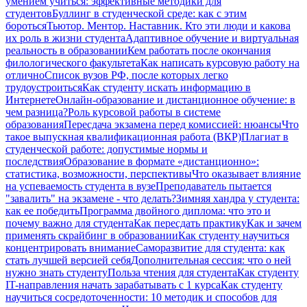
умением учиться: эффективные методики для
студентов
Буллинг в студенческой среде: как с этим
бороться
Тьютор. Ментор. Наставник. Кто эти люди и какова
их роль в жизни студента
Адаптивное обучение и виртуальная
реальность в образовании
Кем работать после окончания
филологического факультета
Как написать курсовую работу на
отлично
Список вузов РФ, после которых легко
трудоустроиться
Как студенту искать информацию в
Интернете
Онлайн-образование и дистанционное обучение: в
чем разница?
Роль курсовой работы в системе
образования
Пересдача экзамена перед комиссией: нюансы
Что
такое выпускная квалификационная работа (ВКР)
Плагиат в
студенческой работе: допустимые нормы и
последствия
Образование в формате «дистанционно»:
статистика, возможности, перспективы
Что оказывает влияние
на успеваемость студента в вузе
Преподаватель пытается
"завалить" на экзамене - что делать?
Зимняя хандра у студента:
как ее победить
Программа двойного диплома: что это и
почему важно для студента
Как пересдать практику
Как и зачем
применять скрайбинг в образовании
Как студенту научиться
концентрировать внимание
Саморазвитие для студента: как
стать лучшей версией себя
Дополнительная сессия: что о ней
нужно знать студенту
Польза чтения для студента
Как студенту
IT-направления начать зарабатывать с 1 курса
Как студенту
научиться сосредоточенности: 10 методик и способов для