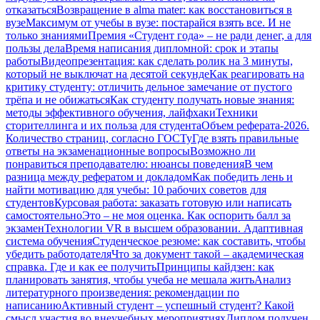
отказаться
Возвращение в alma mater: как восстановиться в
вузе
Максимум от учебы в вузе: постарайся взять все. И не
только знаниями
Премия «Студент года» – не ради денег, а для
пользы дела
Время написания дипломной: срок и этапы
работы
Видеопрезентация: как сделать ролик на 3 минуты,
который не выключат на десятой секунде
Как реагировать на
критику студенту: отличить дельное замечание от пустого
трёпа и не обижаться
Как студенту получать новые знания:
методы эффективного обучения, лайфхаки
Техники
сторителлинга и их польза для студента
Объем реферата-2026.
Количество страниц, согласно ГОСТу
Где взять правильные
ответы на экзаменационные вопросы
Возможно ли
понравиться преподавателю: нюансы поведения
В чем
разница между рефератом и докладом
Как победить лень и
найти мотивацию для учебы: 10 рабочих советов для
студентов
Курсовая работа: заказать готовую или написать
самостоятельно
Это – не моя оценка. Как оспорить балл за
экзамен
Технологии VR в высшем образовании. Адаптивная
система обучения
Студенческое резюме: как составить, чтобы
убедить работодателя
Что за документ такой – академическая
справка. Где и как ее получить
Принципы кайдзен: как
планировать занятия, чтобы учеба не мешала жить
Анализ
литературного произведения: рекомендации по
написанию
Активный студент – успешный студент? Какой
смысл участия во внеучебных мероприятиях
Диплом получен.