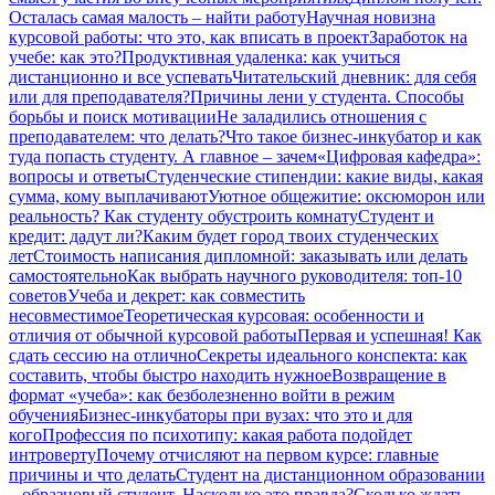
Осталась самая малость – найти работу
Научная новизна
курсовой работы: что это, как вписать в проект
Заработок на
учебе: как это?
Продуктивная удаленка: как учиться
дистанционно и все успевать
Читательский дневник: для себя
или для преподавателя?
Причины лени у студента. Способы
борьбы и поиск мотивации
Не заладились отношения с
преподавателем: что делать?
Что такое бизнес-инкубатор и как
туда попасть студенту. А главное – зачем
«Цифровая кафедра»:
вопросы и ответы
Студенческие стипендии: какие виды, какая
сумма, кому выплачивают
Уютное общежитие: оксюморон или
реальность? Как студенту обустроить комнату
Студент и
кредит: дадут ли?
Каким будет город твоих студенческих
лет
Стоимость написания дипломной: заказывать или делать
самостоятельно
Как выбрать научного руководителя: топ-10
советов
Учеба и декрет: как совместить
несовместимое
Теоретическая курсовая: особенности и
отличия от обычной курсовой работы
Первая и успешная! Как
сдать сессию на отлично
Секреты идеального конспекта: как
составить, чтобы быстро находить нужное
Возвращение в
формат «учеба»: как безболезненно войти в режим
обучения
Бизнес-инкубаторы при вузах: что это и для
кого
Профессия по психотипу: какая работа подойдет
интроверту
Почему отчисляют на первом курсе: главные
причины и что делать
Студент на дистанционном образовании
– образцовый студент. Насколько это правда?
Сколько ждать