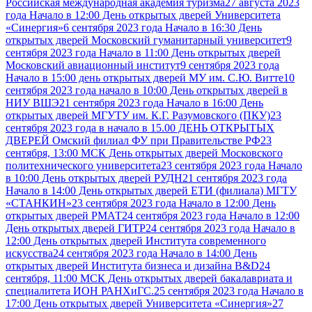
Российская международная академия туризма
27 августа 2023
года Начало в 12:00 День открытых дверей Университета
«Синергия»
6 сентября 2023 года Начало в 16:30 День
открытых дверей Московский гуманитарный университет
9
сентября 2023 года Начало в 11:00 День открытых дверей
Московский авиационный институт
9 сентября 2023 года
Начало в 15:00 день открытых дверей МУ им. С.Ю. Витте
10
сентября 2023 года начало в 10:00 День открытых дверей в
НИУ ВШЭ
21 сентября 2023 года Начало в 16:00 День
открытых дверей МГУТУ им. К.Г. Разумовского (ПКУ)
23
сентября 2023 года в начало в 15.00 ДЕНЬ ОТКРЫТЫХ
ДВЕРЕЙ Омский филиал ФУ при Правительстве РФ
23
сентября, 13:00 МСК День открытых дверей Московского
политехнического университета
23 сентября 2023 года Начало
в 10:00 День открытых дверей РУДН
21 сентября 2023 года
Начало в 14:00 День открытых дверей ЕТИ (филиала) МГТУ
«СТАНКИН»
23 сентября 2023 года Начало в 12:00 День
открытых дверей РМАТ
24 сентября 2023 года Начало в 12:00
День открытых дверей ГИТР
24 сентября 2023 года Начало в
12:00 День открытых дверей Института современного
искусства
24 сентября 2023 года Начало в 14:00 День
открытых дверей Института бизнеса и дизайна B&D
24
сентября, 11:00 МСК День открытых дверей бакалавриата и
специалитета ИОН РАНХиГС.
25 сентября 2023 года Начало в
17:00 День открытых дверей Университета «Синергия»
27