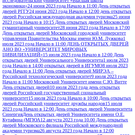
исследовательский университет «Высшая школа
экономики»
24 июня 2023 года Начало в 11:00 День открытых
дверей РГГУ
24 июня 2023 года Начало в 12:00 день открытых
дверей Российская международная академия туризма
25 июня
2023 года Начало в 10:15 День открытых дверей Московский
гуманитарный университет
28 июня 2023 года Начало в 17:00
День открытых дверей Московский городской университет
управления Правительства Москвы имени Ю.М. Лужкова
1
июля 2023 года Начало в 11:00 ДЕНЬ ОТКРЫТЫХ ДВЕРЕЙ
АНО ВО «УНИВЕРСИТЕТ МИРОВЫХ
ЦИВИЛИЗАЦИЙ»
15 июля 2023 года Начало в 12:00 День
открытых дверей Универсального Университета
1 июля 2023
года Начало в 14:00 открытых дверей в ИГУМО
8 июля 2023
года Начало в 11:00 День открытых дверей МИРЭА –
Российский технологический университет
9 июля 2023 года
Начало в 11:00 Московский Университет имени С.Ю. Витте
День открытых дверей
10 июля 2023 года день открытых
дверей Российский государственный социальный
университет
15 июля 2023 года Начало в 10:00 День открытых
дверей Российский университет дружбы народов
15 июля
2023 года Начало в 12:00 День открытых дверей Университета
Синергия
День открытых дверей Университета имени О.Е.
Кутафина (МГЮА
12 августа 2023 года 10.00 День открытых
дверей Московского филиала Российской международной
академии туризма
26 августа 2023 года Начало в 12:00