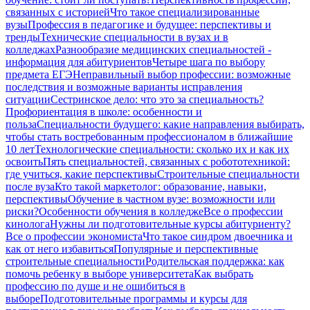
связанных с историей
Что такое специализированные
вузы
Профессия в педагогике и будущее: перспективы и
тренды
Технические специальности в вузах и в
колледжах
Разнообразие медицинских специальностей -
информация для абитуриентов
Четыре шага по выбору
предмета ЕГЭ
Неправильный выбор профессии: возможные
последствия и возможные варианты исправления
ситуации
Сестринское дело: что это за специальность?
Профориентация в школе: особенности и
польза
Специальности будущего: какие направления выбирать,
чтобы стать востребованным профессионалом в ближайшие
10 лет
Технологические специальности: сколько их и как их
освоить
Пять специальностей, связанных с робототехникой:
где учиться, какие перспективы
Строительные специальности
после вуза
Кто такой маркетолог: образование, навыки,
перспективы
Обучение в частном вузе: возможности или
риски?
Особенности обучения в колледже
Все о профессии
кинолога
Нужны ли подготовительные курсы абитуриенту?
Все о профессии экономиста
Что такое синдром двоечника и
как от него избавиться
Популярные и перспективные
строительные специальности
Родительская поддержка: как
помочь ребенку в выборе университета
Как выбрать
профессию по душе и не ошибиться в
выборе
Подготовительные программы и курсы для