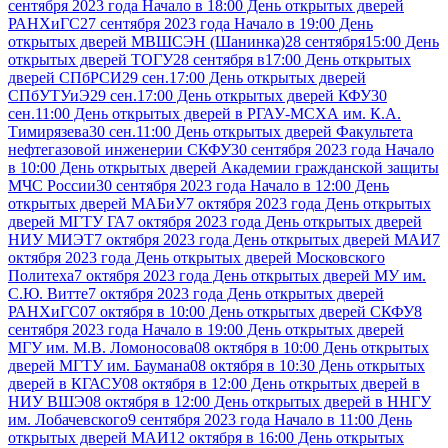
сентября 2023 года Начало в 18:00 День открытых дверей
РАНХиГС
27 сентября 2023 года Начало в 19:00 День
открытых дверей МВШСЭН (Шанинка)
28 сентября15:00 День
открытых дверей ТОГУ
28 сентября в17:00 День открытых
дверей СПбРСИ
29 сен.17:00 День открытых дверей
СПбУТУиЭ
29 сен.17:00 День открытых дверей КФУ
30
сен.11:00 День открытых дверей в РГАУ-МСХА им. К.А.
Тимирязева
30 сен.11:00 День открытых дверей Факультета
нефтегазовой инженерии СКФУ
30 сентября 2023 года Начало
в 10:00 День открытых дверей Академии гражданской защиты
МЧС России
30 сентября 2023 года Начало в 12:00 День
открытых дверей МАБиУ
7 октября 2023 года День открытых
дверей МГТУ ГА
7 октября 2023 года День открытых дверей
НИУ МИЭТ
7 октября 2023 года День открытых дверей МАИ
7
октября 2023 года День открытых дверей Московского
Политеха
7 октября 2023 года День открытых дверей МУ им.
С.Ю. Витте
7 октября 2023 года День открытых дверей
РАНХиГС
07 октября в 10:00 День открытых дверей СКФУ
8
сентября 2023 года Начало в 19:00 День открытых дверей
МГУ им. М.В. Ломоносова
08 октября в 10:00 День открытых
дверей МГТУ им. Баумана
08 октября в 10:30 День открытых
дверей в КГАСУ
08 октября в 12:00 День открытых дверей в
НИУ ВШЭ
08 октября в 12:00 День открытых дверей в ННГУ
им. Лобачевского
9 сентября 2023 года Начало в 11:00 День
открытых дверей МАИ
12 октября в 16:00 День открытых