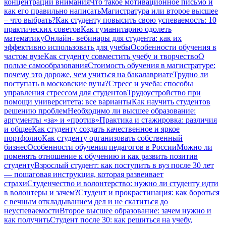
концентрации внимания
Что такое мотивационное письмо и
как его правильно написать
Магистратура или второе высшее
– что выбрать?
Как студенту повысить свою успеваемость: 10
практических советов
Как гуманитарию одолеть
математику
Онлайн- вебинары для студента: как их
эффективно использовать для учебы
Особенности обучения в
частом вузе
Как студенту совместить учебу и творчество
О
пользе самообразования
Стоимость обучения в магистратуре:
почему это дороже, чем учиться на бакалавриате
Трудно ли
поступать в московские вузы?
Стресс и учеба: способы
управления стрессом для студентов
Трудоустройство при
помощи университета: все варианты
Как научить студентов
решению проблем
Необходимо ли высшее образование:
аргументы «за» и «против»
Практика и стажировка: различия
и общее
Как студенту создать качественное и яркое
портфолио
Как студенту организовать собственный
бизнес
Особенности обучения педагогов в России
Можно ли
поменять отношение к обучению и как развить позитив
студенту
Взрослый студент: как поступить в вуз после 30 лет
— пошаговая инструкция, которая развеивает
страхи
Студенчество и волонтерство: нужно ли cтуденту идти
в волонтеры и зачем?
Студент и прокрастинация: как бороться
с вечным откладыванием дел и не скатиться до
неуспеваемости
Второе высшее образование: зачем нужно и
как получить
Студент после 30: как решиться на учебу,