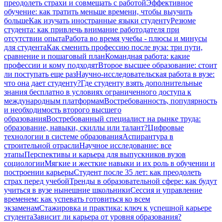
преодолеть страхи и совмещать с работой
Эффективное
обучение: как тратить меньше времени, чтобы выучить
больше
Как изучать иностранные языки студенту
Резюме
студента: как привлечь внимание работодателя при
отсутствии опыта
Работа во время учебы - плюсы и минусы
для студента
Как сменить профессию после вуза: три пути,
сравнение и пошаговый план
Командная работа: какие
профессии и кому подходят
Второе высшее образование: стоит
ли поступать еще раз
Научно-исследовательская работа в вузе:
что она дает студенту?
Где студенту взять дополнительные
знания бесплатно в условиях ограниченного доступа к
международным платформам
Востребованность, популярность
и необходимость второго высшего
образования
Востребованный специалист на рынке труда:
образование, навыки, скиллы или талант?
Цифровые
технологии в системе образования
Аспирантура в
строительной отрасли
Научное исследование: все
этапы
Перспективы и карьера для выпускников вузов
социологии
Мягкие и жесткие навыки и их роль в обучении и
построении карьеры
Студент после 35 лет: как преодолеть
страх перед учебой
Тренды в образовательной сфере: как будут
учиться в вузе нынешние школьники
Сессия и управление
временем: как успевать готовиться ко всем
экзаменам
Стажировка и практика: ключ к успешной карьере
студента
Зависит ли карьера от уровня образования?