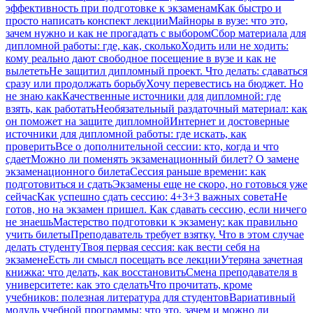
эффективность при подготовке к экзаменам
Как быстро и
просто написать конспект лекции
Майноры в вузе: что это,
зачем нужно и как не прогадать с выбором
Сбор материала для
дипломной работы: где, как, сколько
Ходить или не ходить:
кому реально дают свободное посещение в вузе и как не
вылететь
Не защитил дипломный проект. Что делать: сдаваться
сразу или продолжать борьбу
Хочу перевестись на бюджет. Но
не знаю как
Качественные источники для дипломной: где
взять, как работать
Необязательный раздаточный материал: как
он поможет на защите дипломной
Интернет и достоверные
источники для дипломной работы: где искать, как
проверить
Все о дополнительной сессии: кто, когда и что
сдает
Можно ли поменять экзаменационный билет? О замене
экзаменационного билета
Сессия раньше времени: как
подготовиться и сдать
Экзамены еще не скоро, но готовься уже
сейчас
Как успешно сдать сессию: 4+3+3 важных совета
Не
готов, но на экзамен пришел. Как сдавать сессию, если ничего
не знаешь
Мастерство подготовки к экзамену: как правильно
учить билеты
Преподаватель требует взятку. Что в этом случае
делать студенту
Твоя первая сессия: как вести себя на
экзамене
Есть ли смысл посещать все лекции
Утеряна зачетная
книжка: что делать, как восстановить
Смена преподавателя в
университете: как это сделать
Что прочитать, кроме
учебников: полезная литература для студентов
Вариативный
модуль учебной программы: что это, зачем и можно ли