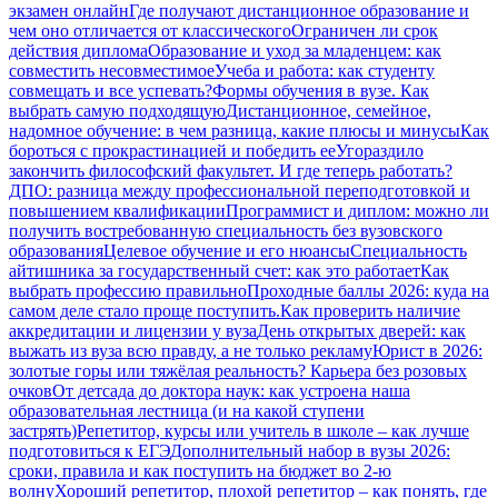
экзамен онлайн
Где получают дистанционное образование и
чем оно отличается от классического
Ограничен ли срок
действия диплома
Образование и уход за младенцем: как
совместить несовместимое
Учеба и работа: как студенту
совмещать и все успевать?
Формы обучения в вузе. Как
выбрать самую подходящую
Дистанционное, семейное,
надомное обучение: в чем разница, какие плюсы и минусы
Как
бороться с прокрастинацией и победить ее
Угораздило
закончить философский факультет. И где теперь работать?
ДПО: разница между профессиональной переподготовкой и
повышением квалификации
Программист и диплом: можно ли
получить востребованную специальность без вузовского
образования
Целевое обучение и его нюансы
Специальность
айтишника за государственный счет: как это работает
Как
выбрать профессию правильно
Проходные баллы 2026: куда на
самом деле стало проще поступить.
Как проверить наличие
аккредитации и лицензии у вуза
День открытых дверей: как
выжать из вуза всю правду, а не только рекламу
Юрист в 2026:
золотые горы или тяжёлая реальность? Карьера без розовых
очков
От детсада до доктора наук: как устроена наша
образовательная лестница (и на какой ступени
застрять)
Репетитор, курсы или учитель в школе – как лучше
подготовиться к ЕГЭ
Дополнительный набор в вузы 2026:
сроки, правила и как поступить на бюджет во 2‑ю
волну
Хороший репетитор, плохой репетитор – как понять, где