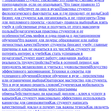
преподавателя, если он опаздывает. Что такое правило 15
минут, и действует ли оно в вузах
Практика студента
филологического факультета: как и где проходит, ее виды
Свой
бизнес для студента: как организовать и не «прогореть»
Тема
для дипломного проекта: «золотые» правила выбора
Как взять
учебу в собственные руки и получить от этого максимум
пользы
Педагогическая практика студентов и ее
особенности
Семь мифов и одна правда о дистанционном
обучении
Что важнее для лидера: образование или набор
личностных качеств
Почему студенты бросают учебу: главные
причины и как не оказаться в их числе
Как студенту не
потерять интерес к учебе
Как стать успешным в
педагогике
Студент ищет работу: ожидания, выбор и
реальность трудоустройства
Учеба в осенний период: как
преодолеть меланхолию и учиться с удовольствием
Искусство
эффективного запоминания: Техники и секреты для
успешного обучения
Целевое обучение в вузе – перспектива
или ограничение выбора
Ораторское мастерство для студента.
Что в вузе можно решить словом
Студенческая мобильность
как способ открытия мира через программы
обмена
Действительно ли красный диплом – ключ к успеху в
карьере
Как студенту максимально эффективно использовать
каникулы для саморазвития
Как студенту написать
качественный доклад и почему так важны тезисы
Как овладеть