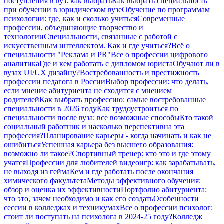
поступления в вуз: как выбрать
Как выбрать специальность
при обучении в юридическом вузе
Обучение по программам
психологии: где, как и сколько учиться
Современные
профессии, объединяющие творчество и
технологии
Специальности, связанные с работой с
искусственным интеллектом. Как и где учиться?
Всё о
специальности "Реклама и PR"
Все о профессии цифрового
аналитика
Где и кем работать с дипломом юриста
Обучают ли в
вузах UI/UX дизайну?
Востребованность и престижность
профессии педагога в России
Выбор профессии: что делать,
если мнение абитуриента не сходится с мнением
родителей
Как выбрать профессию: самые востребованные
специальности в 2026 году
Как трудоустроиться по
специальности после вуза: все возможные способы
Кто такой
социальный работник и насколько перспективна эта
профессия?
Планирование карьеры - когда начинать и как не
ошибиться
Успешная карьера без высшего образования:
возможно ли такое?
Спортивный тренер: кто это и где этому
учатся
Профессии для любителей видеоигр: как зарабатывать,
не выходя из гейма
Кем и где работать после окончания
химического факультета
Методы эффективного обучения:
обзор и оценка их эффективности
Портфолио абитуриента:
что это, зачем необходимо и как его создать
Особенности
сессии в колледжах и техникумах
Все о профессии психолог:
стоит ли поступать на психолога в 2024-25 году?
Колледж