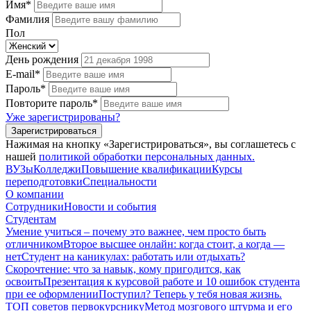
Имя*
Фамилия
Пол
День рождения
E-mail*
Пароль*
Повторите пароль*
Уже зарегистрированы?
Зарегистрироваться
Нажимая на кнопку «Зарегистрироваться», вы соглашетесь с
нашей
политикой обработки персональных данных.
ВУЗы
Колледжи
Повышение квалификации
Курсы
переподготовки
Специальности
О компании
Сотрудники
Новости и события
Студентам
Умение учиться – почему это важнее, чем просто быть
отличником
Второе высшее онлайн: когда стоит, а когда —
нет
Студент на каникулах: работать или отдыхать?
Скорочтение: что за навык, кому пригодится, как
освоить
Презентация к курсовой работе и 10 ошибок студента
при ее оформлении
Поступил? Теперь у тебя новая жизнь.
ТОП советов первокурснику
Метод мозгового штурма и его