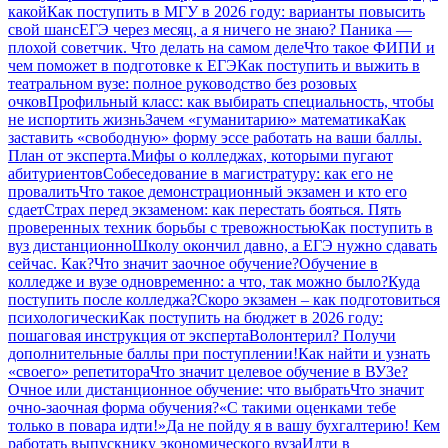
какой
Как поступить в МГУ в 2026 году: варианты повысить
свой шанс
ЕГЭ через месяц, а я ничего не знаю? Паника —
плохой советчик. Что делать на самом деле
Что такое ФИПИ и
чем поможет в подготовке к ЕГЭ
Как поступить и выжить в
театральном вузе: полное руководство без розовых
очков
Профильный класс: как выбирать специальность, чтобы
не испортить жизнь
Зачем «гуманитарию» математика
Как
заставить «свободную» форму эссе работать на ваши баллы.
План от эксперта.
Мифы о колледжах, которыми пугают
абитуриентов
Собеседование в магистратуру: как его не
провалить
Что такое демонстрационный экзамен и кто его
сдает
Страх перед экзаменом: как перестать бояться. Пять
проверенных техник борьбы с тревожностью
Как поступить в
вуз дистанционно
Школу окончил давно, а ЕГЭ нужно сдавать
сейчас. Как?
Что значит заочное обучение?
Обучение в
колледже и вузе одновременно: а что, так можно было?
Куда
поступить после колледжа?
Скоро экзамен – как подготовиться
психологически
Как поступить на бюджет в 2026 году:
пошаговая инструкция от эксперта
Волонтерил? Получи
дополнительные баллы при поступлении!
Как найти и узнать
«своего» репетитора
Что значит целевое обучение в ВУЗе?
Очное или дистанционное обучение: что выбрать
Что значит
очно-заочная форма обучения?
«С такими оценками тебе
только в повара идти!»
Да не пойду я в вашу бухгалтерию! Кем
работать выпускнику экономического вуза
Идти в