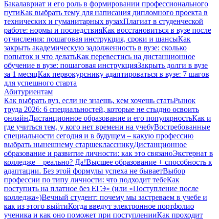
Бакалавриат и его роль в формировании профессионального
пути
Как выбрать тему для написания дипломного проекта в
технических и гуманитарных вузах
Плагиат в студенческой
работе: нормы и последствия
Как восстановиться в вузе после
отчисления: пошаговая инструкция, сроки и шансы
Как
закрыть академическую задолженность в вузе: сколько
попыток и что делать
Как перевестись на дистанционное
обучение в вузе: пошаговая инструкция
Закрыть долги в вузе
за 1 месяц
Как первокурснику адаптироваться в вузе: 7 шагов
для успешного старта
Абитуриентам
Как выбрать вуз, если не знаешь, кем хочешь стать
Рынок
труда 2026: 6 специальностей, которые не стыдно освоить
онлайн
Дистанционное образование и его популярность
Как и
где учиться тем, у кого нет времени на учебу
Востребованные
специальности сегодня и в будущем – какую профессию
выбрать нынешнему старшекласснику
Дистанционное
образование и развитие личности: как это связано
Экстернат в
колледже – реально? Да!
Высшее образование + способность к
адаптации. Без этой формулы успеха не бывает
Выбор
профессии по типу личности: что подходит тебе
Как
поступить на платное без ЕГЭ» (или «Поступление после
колледжа»)
Вечный студент: почему мы застреваем в учебе и
как из этого выйти
Когда введут электронное портфолио
ученика и как оно поможет при поступлении
Как проходит