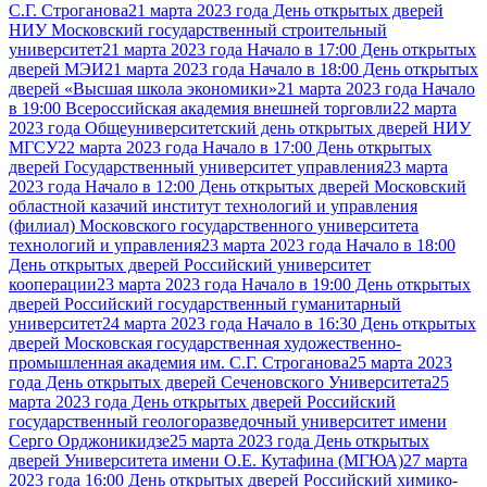
С.Г. Строганова
21 марта 2023 года День открытых дверей
НИУ Московский государственный строительный
университет
21 марта 2023 года Начало в 17:00 День открытых
дверей МЭИ
21 марта 2023 года Начало в 18:00 День открытых
дверей «Высшая школа экономики»
21 марта 2023 года Начало
в 19:00 Всероссийская академия внешней торговли
22 марта
2023 года Общеуниверситетский день открытых дверей НИУ
МГСУ
22 марта 2023 года Начало в 17:00 День открытых
дверей Государственный университет управления
23 марта
2023 года Начало в 12:00 День открытых дверей Московский
областной казачий институт технологий и управления
(филиал) Московского государственного университета
технологий и управления
23 марта 2023 года Начало в 18:00
День открытых дверей Российский университет
кооперации
23 марта 2023 года Начало в 19:00 День открытых
дверей Российский государственный гуманитарный
университет
24 марта 2023 года Начало в 16:30 День открытых
дверей Московская государственная художественно-
промышленная академия им. С.Г. Строганова
25 марта 2023
года День открытых дверей Сеченовского Университета
25
марта 2023 года День открытых дверей Российский
государственный геологоразведочный университет имени
Серго Орджоникидзе
25 марта 2023 года День открытых
дверей Университета имени О.Е. Кутафина (МГЮА)
27 марта
2023 года 16:00 День открытых дверей Российский химико-