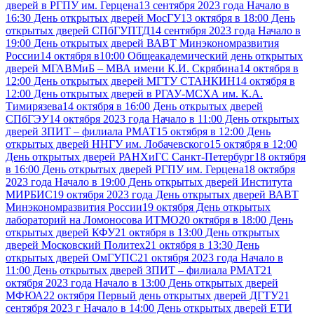
дверей в РГПУ им. Герцена
13 сентября 2023 года Начало в
16:30 День открытых дверей МосГУ
13 октября в 18:00 День
открытых дверей СПбГУПТД
14 сентября 2023 года Начало в
19:00 День открытых дверей ВАВТ Минэкономразвития
России
14 октября в10:00 Общеакадемический день открытых
дверей МГАВМиБ – МВА имени К.И. Скрябина
14 октября в
12:00 День открытых дверей МГТУ СТАНКИН
14 октября в
12:00 День открытых дверей в РГАУ-МСХА им. К.А.
Тимирязева
14 октября в 16:00 День открытых дверей
СПбГЭУ
14 октября 2023 года Начало в 11:00 День открытых
дверей ЗПИТ – филиала РМАТ
15 октября в 12:00 День
открытых дверей ННГУ им. Лобачевского
15 октября в 12:00
День открытых дверей РАНХиГС Санкт-Петербург
18 октября
в 16:00 День открытых дверей РГПУ им. Герцена
18 октября
2023 года Начало в 19:00 День открытых дверей Института
МИРБИС
19 октября 2023 года День открытых дверей ВАВТ
Минэкономразвития России
19 октября День открытых
лабораторий на Ломоносова ИТМО
20 октября в 18:00 День
открытых дверей КФУ
21 октября в 13:00 День открытых
дверей Московский Политех
21 октября в 13:30 День
открытых дверей ОмГУПС
21 октября 2023 года Начало в
11:00 День открытых дверей ЗПИТ – филиала РМАТ
21
октября 2023 года Начало в 13:00 День открытых дверей
МФЮА
22 октября Первый день открытых дверей ДГТУ
21
сентября 2023 г Начало в 14:00 День открытых дверей ЕТИ