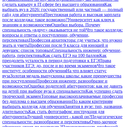
сделать карьеру в IT-сфере без высшего образования
Как
выбрать вуз в 2026: государственный или частный — полный
гайд для абитуриента
Престижная работа и высокая зарплата
после колледжа: такое возможно?
Университет как ключ к
знаниям и возможностям
Ошибки выбора. Почему
специальность «вдруг» оказывается не той
Что такое колледж:
вопросы и ответы о поступлении, обучении,
перспективах
Профессия архитектора: где учиться, что нужно
знать и уметь
Профессии после 9 класса для юношей и
девушек: список топовых
Специальность инженер: обучение,
работа, перспективы
Как сдать ЕГЭ на 100 баллов
Как
преодолеть усталость в период подготовки к ЕГЭ
Права
участников ЕГЭ: до, после и во время экзаменов
Что такое
институт: особенности обучения
На что влияет статус
вуза
Золотая медаль выпускника школы: какие преимущества
при поступлении
Профессия инженер: разнообразие и
возможности
Ошибки родителей абитуриентов: как не давить
на детей при выборе вуза и специальности
Как успешно сдать
творческий экзамен
Топовые высокооплачиваемые профессии
без диплома о высшем образовании
По каким критериям
выбирать колледж для обучения
Занятия в вузе: тип, названия,
длительность
Как стать фотографом: инструкция для
абитуриента
Лучший университет - какой он?
Педагогические
специальности: разнообразие и перспективы
Очно-заочное
обучение: стоит ли поступать?
Перспективность профессий,