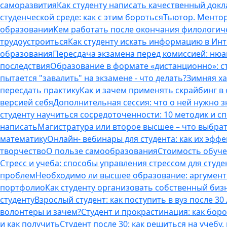
саморазвития
Как студенту написать качественный докл
студенческой среде: как с этим бороться
Тьютор. Ментор.
образовании
Кем работать после окончания филологич
трудоустроиться
Как студенту искать информацию в Ин
образования
Пересдача экзамена перед комиссией: ню
последствия
Образование в формате «дистанционно»: с
пытается "завалить" на экзамене - что делать?
Зимняя ха
пересдать практику
Как и зачем применять скрайбинг в
версией себя
Дополнительная сессия: что о ней нужно з
студенту научиться сосредоточенности: 10 методик и 
написать
Магистратура или второе высшее – что выбра
математику
Онлайн- вебинары для студента: как их эфф
творчество
О пользе самообразования
Стоимость обуче
Стресс и учеба: способы управления стрессом для студе
проблем
Необходимо ли высшее образование: аргументы
портфолио
Как студенту организовать собственный биз
студенту
Взрослый студент: как поступить в вуз после 3
волонтеры и зачем?
Студент и прокрастинация: как бор
и как получить
Студент после 30: как решиться на учебу