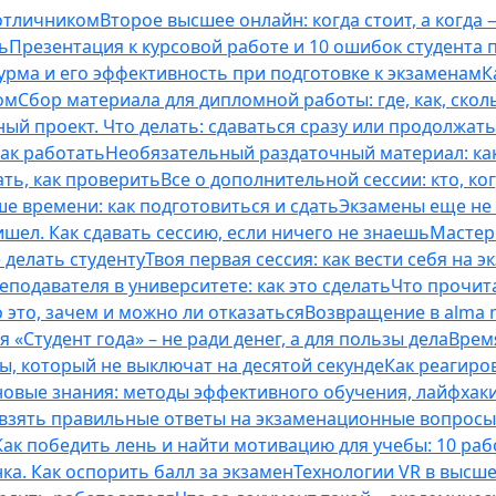
 отличником
Второе высшее онлайн: когда стоит, а когда 
ь
Презентация к курсовой работе и 10 ошибок студента
рма и его эффективность при подготовке к экзаменам
К
ом
Сбор материала для дипломной работы: где, как, скол
ый проект. Что делать: сдаваться сразу или продолжат
как работать
Необязательный раздаточный материал: ка
ть, как проверить
Все о дополнительной сессии: кто, ког
е времени: как подготовиться и сдать
Экзамены еще не 
ишел. Как сдавать сессию, если ничего не знаешь
Мастерс
 делать студенту
Твоя первая сессия: как вести себя на э
еподавателя в университете: как это сделать
Что прочита
это, зачем и можно ли отказаться
Возвращение в alma m
 «Студент года» – не ради денег, а для пользы дела
Врем
ты, который не выключат на десятой секунде
Как реагиро
 новые знания: методы эффективного обучения, лайфхак
 взять правильные ответы на экзаменационные вопросы
Как победить лень и найти мотивацию для учебы: 10 раб
нка. Как оспорить балл за экзамен
Технологии VR в высш