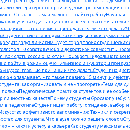
бедить работодателя
Что за документ такой – академическ
Анализ литературного произведения: рекомендации по
учен. Осталась самая малость – найти работу
Научная н
ка: как учиться дистанционно и все успевать
Читательск
 заладились отношения с преподавателем: что делать?
Ч
ты
Студенческие стипендии: какие виды, какая сумма, ко
кредит: дадут ли?
Каким будет город твоих студенческих 
еля: топ-10 советов
Учеба и декрет: как совместить нес
я! Как сдать сессию на отлично
Секреты идеального конс
нно войти в режим обучения
Бизнес-инкубаторы при вузах
м курсе: главные причины и что делать
Студент на дис
и он опаздывает. Что такое правило 15 минут, и действу
студента: как организовать и не «прогореть»
Тема для д
м пользы
Педагогическая практика студентов и ее особе
ор личностных качеств
Почему студенты бросают учебу: г
м в педагогике
Студент ищет работу: ожидания, выбор и
Искусство эффективного запоминания: Техники и секре
рство для студента. Что в вузе можно решить словом
Ст
лом – ключ к успеху в карьере
Как студенту максимальн