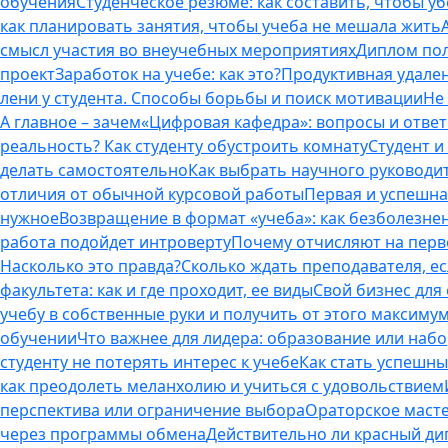
обучения
Студенческое резюме: как составить, чтобы у
как планировать занятия, чтобы учеба не мешала жить
смысл участия во внеучебных мероприятиях
Диплом пол
проект
Заработок на учебе: как это?
Продуктивная удален
лени у студента. Способы борьбы и поиск мотивации
Не
А главное – зачем
«Цифровая кафедра»: вопросы и отве
реальность? Как студенту обустроить комнату
Студент и 
делать самостоятельно
Как выбрать научного руководит
отличия от обычной курсовой работы
Первая и успешна
нужное
Возвращение в формат «учеба»: как безболезне
работа подойдет интроверту
Почему отчисляют на перво
Насколько это правда?
Сколько ждать преподавателя, есл
факультета: как и где проходит, ее виды
Свой бизнес для 
учебу в собственные руки и получить от этого максиму
обучении
Что важнее для лидера: образование или наб
студенту не потерять интерес к учебе
Как стать успешны
как преодолеть меланхолию и учиться с удовольствием
перспектива или ограничение выбора
Ораторское масте
через программы обмена
Действительно ли красный дип