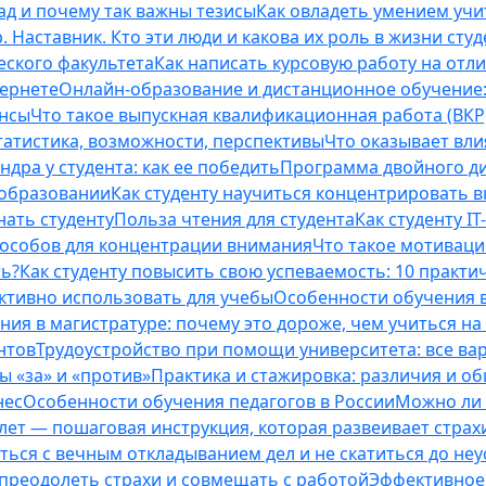
ад и почему так важны тезисы
Как овладеть умением учи
 Наставник. Кто эти люди и какова их роль в жизни студ
еского факультета
Как написать курсовую работу на отл
тернете
Онлайн-образование и дистанционное обучение:
ансы
Что такое выпускная квалификационная работа (ВКР
татистика, возможности, перспективы
Что оказывает вли
ндра у студента: как ее победить
Программа двойного дип
 образовании
Как студенту научиться концентрировать 
нать студенту
Польза чтения для студента
Как студенту I
способов для концентрации внимания
Что такое мотиваци
ть?
Как студенту повысить свою успеваемость: 10 практи
ективно использовать для учебы
Особенности обучения в
ния в магистратуре: почему это дороже, чем учиться на
нтов
Трудоустройство при помощи университета: все ва
 «за» и «против»
Практика и стажировка: различия и о
нес
Особенности обучения педагогов в России
Можно ли 
0 лет — пошаговая инструкция, которая развеивает страх
оться с вечным откладыванием дел и не скатиться до не
, преодолеть страхи и совмещать с работой
Эффективное 