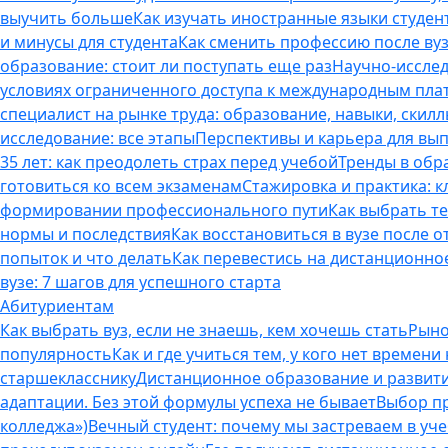
выучить больше
Как изучать иностранные языки студен
и минусы для студента
Как сменить профессию после вуз
образование: стоит ли поступать еще раз
Научно-исследо
условиях ограниченного доступа к международным пл
специалист на рынке труда: образование, навыки, скилл
исследование: все этапы
Перспективы и карьера для вып
35 лет: как преодолеть страх перед учебой
Тренды в обр
готовиться ко всем экзаменам
Стажировка и практика: к
формировании профессионального пути
Как выбрать т
нормы и последствия
Как восстановиться в вузе после 
попыток и что делать
Как перевестись на дистанционное
вузе: 7 шагов для успешного старта
Абитуриентам
Как выбрать вуз, если не знаешь, кем хочешь стать
Рыно
популярность
Как и где учиться тем, у кого нет времени
старшекласснику
Дистанционное образование и развитие
адаптации. Без этой формулы успеха не бывает
Выбор пр
колледжа»)
Вечный студент: почему мы застреваем в учеб