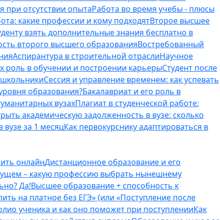
я при отсутствии опыта
Работа во время учебы - плюсы
ота: какие профессии и кому подходят
Второе высшее
туденту взять дополнительные знания бесплатно в
ость второго высшего образования
Востребованный
ния
Аспирантура в строительной отрасли
Научное
их роль в обучении и построении карьеры
Студент после
е школьники
Сессия и управление временем: как успевать
 уровня образования?
Бакалавриат и его роль в
гуманитарных вузах
Плагиат в студенческой работе:
крыть академическую задолженность в вузе: сколько
 вузе за 1 месяц
Как первокурснику адаптироваться в
оить онлайн
Дистанционное образование и его
удущем – какую профессию выбрать нынешнему
ьно? Да!
Высшее образование + способность к
пить на платное без ЕГЭ» (или «Поступление после
олио ученика и как оно поможет при поступлении
Как