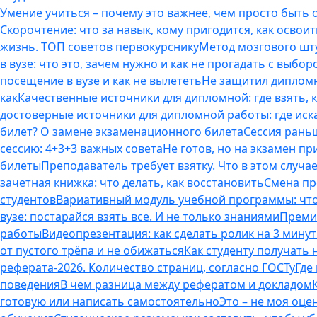
Умение учиться – почему это важнее, чем просто быть
Скорочтение: что за навык, кому пригодится, как освоит
жизнь. ТОП советов первокурснику
Метод мозгового шту
в вузе: что это, зачем нужно и как не прогадать с выбор
посещение в вузе и как не вылететь
Не защитил дипломн
как
Качественные источники для дипломной: где взять, 
достоверные источники для дипломной работы: где иска
билет? О замене экзаменационного билета
Сессия раньш
сессию: 4+3+3 важных совета
Не готов, но на экзамен пр
билеты
Преподаватель требует взятку. Что в этом случае
зачетная книжка: что делать, как восстановить
Смена пр
студентов
Вариативный модуль учебной программы: что 
вузе: постарайся взять все. И не только знаниями
Премия
работы
Видеопрезентация: как сделать ролик на 3 мину
от пустого трёпа и не обижаться
Как студенту получать
реферата-2026. Количество страниц, согласно ГОСТу
Где
поведения
В чем разница между рефератом и докладом
готовую или написать самостоятельно
Это – не моя оце