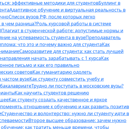
ться: эффективные методики для студентов
Буллинг в
ента
Адаптивное обучение и виртуальная реальность в
ично
Список вузов РФ, после которых легко
 в чем разница?
Роль курсовой работы в системе
)
Плагиат в студенческой работе: допустимые нормы и
яние на успеваемость студента в вузе
Преподаватель
лома: что это и почему важно для студента
Как
внимание
Саморазвитие для студента: как стать лучшей
T-направления начать зарабатывать с 1 курса
Как
онное письмо и как его правильно
ческих советов
Как гуманитарию одолеть
 частом вузе
Как студенту совместить учебу и
 бакалавриате
Трудно ли поступать в московские вузы?
рианты
Как научить студентов решению
бщее
Как студенту создать качественное и яркое
поменять отношение к обучению и как развить позитив
и
Студенчество и волонтерство: нужно ли cтуденту идти в
успеваемости
Второе высшее образование: зачем нужно
обучение: как тратить меньше времени, чтобы