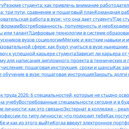
ту
Резюме студента: как привлечь внимание работодател
а: три пути, сравнение и пошаговый план
Командная раб
вательская работа в вузе: что она дает студенту?
Где с
атформам
Востребованность, популярность и необходим
ы или талант?
Цифровые технологии в системе образова
ускников вузов социологии
Мягкие и жесткие навыки и 
азовательной сфере: как будут учиться в вузе нынешни
люч к успешной карьере студента
Зависит ли карьера от
ему для написания дипломного проекта в технических и 
отчисления: пошаговая инструкция, сроки и шансы
Как за
 обучение в вузе: пошаговая инструкция
Закрыть долги в
к труда 2026: 6 специальностей, которые не стыдно осв
 на учебу
Востребованные специальности сегодня и в б
 личности: как это связано
Экстернат в колледже – реал
офессии по типу личности: что подходит тебе
Как посту
е и как из этого выйти
Когда введут электронное портф