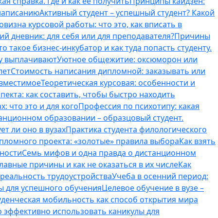
ая справка. Где и как ее получить
Принципы кайдзен:
 написанию
Активный студент – успешный студент? Какой
овизна курсовой работы: что это, как вписать в
ий дневник: для себя или для преподавателя?
Причины
то такое бизнес-инкубатор и как туда попасть студенту.
му выплачивают
Уютное общежитие: оксюморон или
лет
Стоимость написания дипломной: заказывать или
овместимое
Теоретическая курсовая: особенности и
пекта: как составить, чтобы быстро находить
: что это и для кого
Профессия по психотипу: какая
танционном образовании – образцовый студент.
ет ли оно в вузах
Практика студента филологического
ипломного проекта: «золотые» правила выбора
Как взять
нности
Семь мифов и одна правда о дистанционном
лавные причины и как не оказаться в их числе
Как
 реальность трудоустройства
Учеба в осенний период:
ты для успешного обучения
Целевое обучение в вузе –
уденческая мобильность как способ открытия мира
о эффективно использовать каникулы для