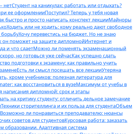
— нет
Студент на каникулах: работать или отдыхать?
 при ее оформлении
Поступил? Теперь у тебя новая
ак быстро и просто написать конспект лекции
Майноры
ько
Ходить или не ходить: кому реально дают свободное
ь борьбу
Хочу перевестись на бюджет. Но не знаю
к он поможет на защите дипломной
Интернет и
да и что сдает
Можно ли поменять экзаменационный
скоро, но готовься уже сейчас
Как успешно сдать
тво подготовки к экзамену: как правильно учить
кзамене
Есть ли смысл посещать все лекции
Утеряна
ть, кроме учебников: полезная литература для
ater: как восстановиться в вузе
Максимум от учебы в
я написания дипломной: срок и этапы
вать на критику студенту: отличить дельное замечание
и
Техники сторителлинга и их польза для студента
Объем
Возможно ли понравиться преподавателю: нюансы
очих советов для студентов
Курсовая работа: заказать
ем образовании. Адаптивная система