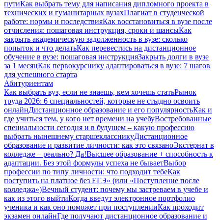
пути
Как выбрать тему для написания дипломного проекта в
технических и гуманитарных вузах
Плагиат в студенческой
работе: нормы и последствия
Как восстановиться в вузе после
отчисления: пошаговая инструкция, сроки и шансы
Как
закрыть академическую задолженность в вузе: сколько
попыток и что делать
Как перевестись на дистанционное
обучение в вузе: пошаговая инструкция
Закрыть долги в вузе
за 1 месяц
Как первокурснику адаптироваться в вузе: 7 шагов
для успешного старта
Абитуриентам
Как выбрать вуз, если не знаешь, кем хочешь стать
Рынок
труда 2026: 6 специальностей, которые не стыдно освоить
онлайн
Дистанционное образование и его популярность
Как и
где учиться тем, у кого нет времени на учебу
Востребованные
специальности сегодня и в будущем – какую профессию
выбрать нынешнему старшекласснику
Дистанционное
образование и развитие личности: как это связано
Экстернат в
колледже – реально? Да!
Высшее образование + способность к
адаптации. Без этой формулы успеха не бывает
Выбор
профессии по типу личности: что подходит тебе
Как
поступить на платное без ЕГЭ» (или «Поступление после
колледжа»)
Вечный студент: почему мы застреваем в учебе и
как из этого выйти
Когда введут электронное портфолио
ученика и как оно поможет при поступлении
Как проходит
экзамен онлайн
Где получают дистанционное образование и