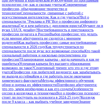
при обучении в юридическом вузе
Обучение по программам
психологии: где, как и сколько учиться
Современные
профессии, объединяющие творчество и
технологии
Специальности, связанные с работой с
искусственным интеллектом. Как и где учиться?
Всё о
специальности "Реклама и PR"
Все о профессии цифрового
аналитика
Где и кем работать с дипломом юриста
Обучают ли в
вузах UI/UX дизайну?
Востребованность и престижность
профессии педагога в России
Выбор профессии: что делать,
если мнение абитуриента не сходится с мнением
родителей
Как выбрать профессию: самые востребованные
специальности в 2026 году
Как трудоустроиться по
специальности после вуза: все возможные способы
Кто такой
социальный работник и насколько перспективна эта
профессия?
Планирование карьеры - когда начинать и как не
ошибиться
Успешная карьера без высшего образования:
возможно ли такое?
Спортивный тренер: кто это и где этому
учатся
Профессии для любителей видеоигр: как зарабатывать,
не выходя из гейма
Кем и где работать после окончания
химического факультета
Методы эффективного обучения:
обзор и оценка их эффективности
Портфолио абитуриента:
что это, зачем необходимо и как его создать
Особенности
сессии в колледжах и техникумах
Все о профессии психолог:
стоит ли поступать на психолога в 2024-25 году?
Колледж
после 9 класса – как выбрать учебное заведение
Знание