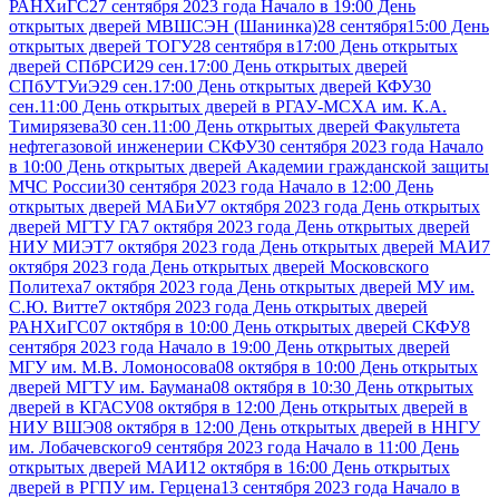
РАНХиГС
27 сентября 2023 года Начало в 19:00 День
открытых дверей МВШСЭН (Шанинка)
28 сентября15:00 День
открытых дверей ТОГУ
28 сентября в17:00 День открытых
дверей СПбРСИ
29 сен.17:00 День открытых дверей
СПбУТУиЭ
29 сен.17:00 День открытых дверей КФУ
30
сен.11:00 День открытых дверей в РГАУ-МСХА им. К.А.
Тимирязева
30 сен.11:00 День открытых дверей Факультета
нефтегазовой инженерии СКФУ
30 сентября 2023 года Начало
в 10:00 День открытых дверей Академии гражданской защиты
МЧС России
30 сентября 2023 года Начало в 12:00 День
открытых дверей МАБиУ
7 октября 2023 года День открытых
дверей МГТУ ГА
7 октября 2023 года День открытых дверей
НИУ МИЭТ
7 октября 2023 года День открытых дверей МАИ
7
октября 2023 года День открытых дверей Московского
Политеха
7 октября 2023 года День открытых дверей МУ им.
С.Ю. Витте
7 октября 2023 года День открытых дверей
РАНХиГС
07 октября в 10:00 День открытых дверей СКФУ
8
сентября 2023 года Начало в 19:00 День открытых дверей
МГУ им. М.В. Ломоносова
08 октября в 10:00 День открытых
дверей МГТУ им. Баумана
08 октября в 10:30 День открытых
дверей в КГАСУ
08 октября в 12:00 День открытых дверей в
НИУ ВШЭ
08 октября в 12:00 День открытых дверей в ННГУ
им. Лобачевского
9 сентября 2023 года Начало в 11:00 День
открытых дверей МАИ
12 октября в 16:00 День открытых
дверей в РГПУ им. Герцена
13 сентября 2023 года Начало в