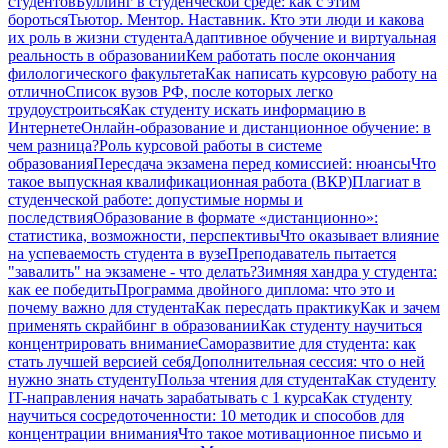
студентов
Буллинг в студенческой среде: как с этим
бороться
Тьютор. Ментор. Наставник. Кто эти люди и какова
их роль в жизни студента
Адаптивное обучение и виртуальная
реальность в образовании
Кем работать после окончания
филологического факультета
Как написать курсовую работу на
отлично
Список вузов РФ, после которых легко
трудоустроиться
Как студенту искать информацию в
Интернете
Онлайн-образование и дистанционное обучение: в
чем разница?
Роль курсовой работы в системе
образования
Пересдача экзамена перед комиссией: нюансы
Что
такое выпускная квалификационная работа (ВКР)
Плагиат в
студенческой работе: допустимые нормы и
последствия
Образование в формате «дистанционно»:
статистика, возможности, перспективы
Что оказывает влияние
на успеваемость студента в вузе
Преподаватель пытается
"завалить" на экзамене - что делать?
Зимняя хандра у студента:
как ее победить
Программа двойного диплома: что это и
почему важно для студента
Как пересдать практику
Как и зачем
применять скрайбинг в образовании
Как студенту научиться
концентрировать внимание
Саморазвитие для студента: как
стать лучшей версией себя
Дополнительная сессия: что о ней
нужно знать студенту
Польза чтения для студента
Как студенту
IT-направления начать зарабатывать с 1 курса
Как студенту
научиться сосредоточенности: 10 методик и способов для
концентрации внимания
Что такое мотивационное письмо и