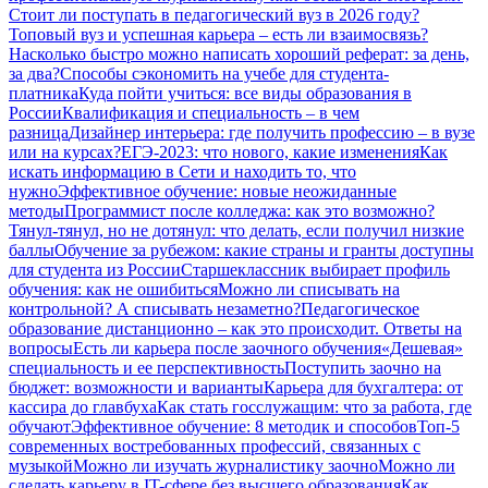
Стоит ли поступать в педагогический вуз в 2026 году?
Топовый вуз и успешная карьера – есть ли взаимосвязь?
Насколько быстро можно написать хороший реферат: за день,
за два?
Способы сэкономить на учебе для студента-
платника
Куда пойти учиться: все виды образования в
России
Квалификация и специальность – в чем
разница
Дизайнер интерьера: где получить профессию – в вузе
или на курсах?
ЕГЭ-2023: что нового, какие изменения
Как
искать информацию в Сети и находить то, что
нужно
Эффективное обучение: новые неожиданные
методы
Программист после колледжа: как это возможно?
Тянул-тянул, но не дотянул: что делать, если получил низкие
баллы
Обучение за рубежом: какие страны и гранты доступны
для студента из России
Старшеклассник выбирает профиль
обучения: как не ошибиться
Можно ли списывать на
контрольной? А списывать незаметно?
Педагогическое
образование дистанционно – как это происходит. Ответы на
вопросы
Есть ли карьера после заочного обучения
«Дешевая»
специальность и ее перспективность
Поступить заочно на
бюджет: возможности и варианты
Карьера для бухгалтера: от
кассира до главбуха
Как стать госслужащим: что за работа, где
обучают
Эффективное обучение: 8 методик и способов
Топ-5
современных востребованных профессий, связанных с
музыкой
Можно ли изучать журналистику заочно
Можно ли
сделать карьеру в IT-сфере без высшего образования
Как