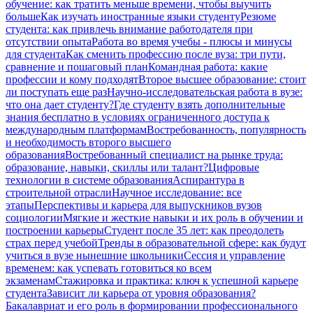
обучение: как тратить меньше времени, чтобы выучить
больше
Как изучать иностранные языки студенту
Резюме
студента: как привлечь внимание работодателя при
отсутствии опыта
Работа во время учебы - плюсы и минусы
для студента
Как сменить профессию после вуза: три пути,
сравнение и пошаговый план
Командная работа: какие
профессии и кому подходят
Второе высшее образование: стоит
ли поступать еще раз
Научно-исследовательская работа в вузе:
что она дает студенту?
Где студенту взять дополнительные
знания бесплатно в условиях ограниченного доступа к
международным платформам
Востребованность, популярность
и необходимость второго высшего
образования
Востребованный специалист на рынке труда:
образование, навыки, скиллы или талант?
Цифровые
технологии в системе образования
Аспирантура в
строительной отрасли
Научное исследование: все
этапы
Перспективы и карьера для выпускников вузов
социологии
Мягкие и жесткие навыки и их роль в обучении и
построении карьеры
Студент после 35 лет: как преодолеть
страх перед учебой
Тренды в образовательной сфере: как будут
учиться в вузе нынешние школьники
Сессия и управление
временем: как успевать готовиться ко всем
экзаменам
Стажировка и практика: ключ к успешной карьере
студента
Зависит ли карьера от уровня образования?
Бакалавриат и его роль в формировании профессионального