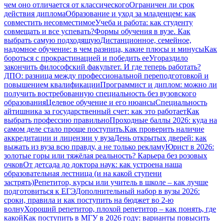
чем оно отличается от классического
Ограничен ли срок
действия диплома
Образование и уход за младенцем: как
совместить несовместимое
Учеба и работа: как студенту
совмещать и все успевать?
Формы обучения в вузе. Как
выбрать самую подходящую
Дистанционное, семейное,
надомное обучение: в чем разница, какие плюсы и минусы
Как
бороться с прокрастинацией и победить ее
Угораздило
закончить философский факультет. И где теперь работать?
ДПО: разница между профессиональной переподготовкой и
повышением квалификации
Программист и диплом: можно ли
получить востребованную специальность без вузовского
образования
Целевое обучение и его нюансы
Специальность
айтишника за государственный счет: как это работает
Как
выбрать профессию правильно
Проходные баллы 2026: куда на
самом деле стало проще поступить.
Как проверить наличие
аккредитации и лицензии у вуза
День открытых дверей: как
выжать из вуза всю правду, а не только рекламу
Юрист в 2026:
золотые горы или тяжёлая реальность? Карьера без розовых
очков
От детсада до доктора наук: как устроена наша
образовательная лестница (и на какой ступени
застрять)
Репетитор, курсы или учитель в школе – как лучше
подготовиться к ЕГЭ
Дополнительный набор в вузы 2026:
сроки, правила и как поступить на бюджет во 2‑ю
волну
Хороший репетитор, плохой репетитор – как понять, где
какой
Как поступить в МГУ в 2026 году: варианты повысить