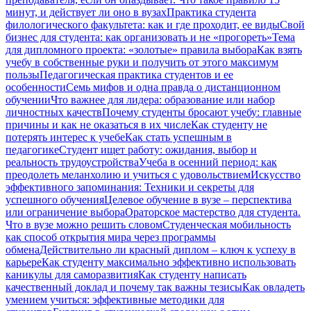
минут, и действует ли оно в вузах
Практика студента
филологического факультета: как и где проходит, ее виды
Свой
бизнес для студента: как организовать и не «прогореть»
Тема
для дипломного проекта: «золотые» правила выбора
Как взять
учебу в собственные руки и получить от этого максимум
пользы
Педагогическая практика студентов и ее
особенности
Семь мифов и одна правда о дистанционном
обучении
Что важнее для лидера: образование или набор
личностных качеств
Почему студенты бросают учебу: главные
причины и как не оказаться в их числе
Как студенту не
потерять интерес к учебе
Как стать успешным в
педагогике
Студент ищет работу: ожидания, выбор и
реальность трудоустройства
Учеба в осенний период: как
преодолеть меланхолию и учиться с удовольствием
Искусство
эффективного запоминания: Техники и секреты для
успешного обучения
Целевое обучение в вузе – перспектива
или ограничение выбора
Ораторское мастерство для студента.
Что в вузе можно решить словом
Студенческая мобильность
как способ открытия мира через программы
обмена
Действительно ли красный диплом – ключ к успеху в
карьере
Как студенту максимально эффективно использовать
каникулы для саморазвития
Как студенту написать
качественный доклад и почему так важны тезисы
Как овладеть
умением учиться: эффективные методики для