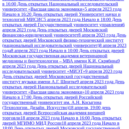
в 16:00 День открытых Национальный исследовательский
университет «Высшая школа экономики»
5 апреля 2023 года
Начало в 16:20 День открытых дверей Университет науки и
технологий МИСИС
5 апреля 2023 года Начало в 18:00 День
открытых дверей Государственный университет управления
6
апреля 2023 года День открытых дверей Московский
финансово-юридический университет
8 апреля 2023 года День
открытых дверей Московский физико-технический институт
(национальный исследовательский университет)
8 апреля 2023
года
8 апреля 2023 года Начало в 10:00 День открытых дверей
Московская государственная академия ветеринарной
медицины и биотехнологии – МВА имени К.И. Скрябина
9
апреля 2023 года День открытых дверей Национальный
исследовательский университет «МИЭТ»
9 апреля 2023 года
День открытых дверей Московский государственный
институт музыки имени А.Г. Шнитке
9 апреля 2023 года День
открытых дверей Национальный исследовательский
университет «Высшая школа экономики»
10 апреля 2023 года
Начало в 17:00 День открытых дверей Российский
государственный университет им. А.Н. Косыгина
(Технологии. Дизайн. Искусство)
18 апреля, 19:00 день
открытых дверей Всероссийская академия внешней
торговли
18 апреля 2023 года Начало в 16:00 День открытых
дверей МГИМО МИД России
18 апреля 2023 года Начало в
18:00 День открытых дверей Московский государственный