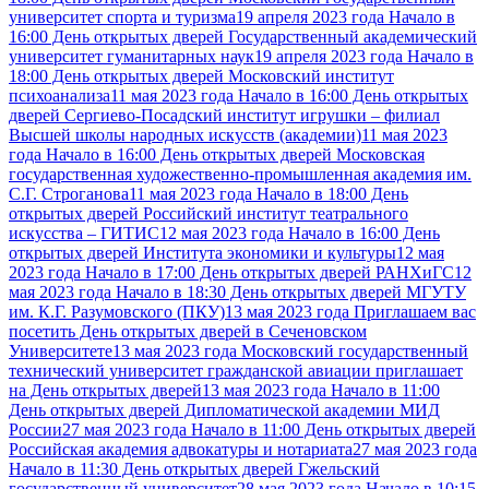
университет спорта и туризма
19 апреля 2023 года Начало в
16:00 День открытых дверей Государственный академический
университет гуманитарных наук
19 апреля 2023 года Начало в
18:00 День открытых дверей Московский институт
психоанализа
11 мая 2023 года Начало в 16:00 День открытых
дверей Сергиево-Посадский институт игрушки – филиал
Высшей школы народных искусств (академии)
11 мая 2023
года Начало в 16:00 День открытых дверей Московская
государственная художественно-промышленная академия им.
С.Г. Строганова
11 мая 2023 года Начало в 18:00 День
открытых дверей Российский институт театрального
искусства – ГИТИС
12 мая 2023 года Начало в 16:00 День
открытых дверей Института экономики и культуры
12 мая
2023 года Начало в 17:00 День открытых дверей РАНХиГС
12
мая 2023 года Начало в 18:30 День открытых дверей МГУТУ
им. К.Г. Разумовского (ПКУ)
13 мая 2023 года Приглашаем вас
посетить День открытых дверей в Сеченовском
Университете
13 мая 2023 года Московский государственный
технический университет гражданской авиации приглашает
на День открытых дверей
13 мая 2023 года Начало в 11:00
День открытых дверей Дипломатической академии МИД
России
27 мая 2023 года Начало в 11:00 День открытых дверей
Российская академия адвокатуры и нотариата
27 мая 2023 года
Начало в 11:30 День открытых дверей Гжельский
государственный университет
28 мая 2023 года Начало в 10:15