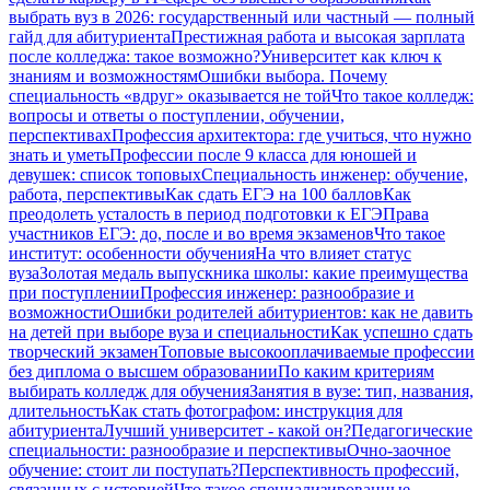
выбрать вуз в 2026: государственный или частный — полный
гайд для абитуриента
Престижная работа и высокая зарплата
после колледжа: такое возможно?
Университет как ключ к
знаниям и возможностям
Ошибки выбора. Почему
специальность «вдруг» оказывается не той
Что такое колледж:
вопросы и ответы о поступлении, обучении,
перспективах
Профессия архитектора: где учиться, что нужно
знать и уметь
Профессии после 9 класса для юношей и
девушек: список топовых
Специальность инженер: обучение,
работа, перспективы
Как сдать ЕГЭ на 100 баллов
Как
преодолеть усталость в период подготовки к ЕГЭ
Права
участников ЕГЭ: до, после и во время экзаменов
Что такое
институт: особенности обучения
На что влияет статус
вуза
Золотая медаль выпускника школы: какие преимущества
при поступлении
Профессия инженер: разнообразие и
возможности
Ошибки родителей абитуриентов: как не давить
на детей при выборе вуза и специальности
Как успешно сдать
творческий экзамен
Топовые высокооплачиваемые профессии
без диплома о высшем образовании
По каким критериям
выбирать колледж для обучения
Занятия в вузе: тип, названия,
длительность
Как стать фотографом: инструкция для
абитуриента
Лучший университет - какой он?
Педагогические
специальности: разнообразие и перспективы
Очно-заочное
обучение: стоит ли поступать?
Перспективность профессий,
связанных с историей
Что такое специализированные