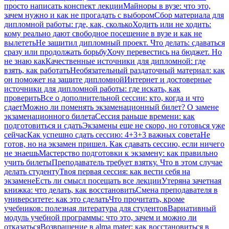
просто написать конспект лекции
Майноры в вузе: что это,
зачем нужно и как не прогадать с выбором
Сбор материала для
дипломной работы: где, как, сколько
Ходить или не ходить:
кому реально дают свободное посещение в вузе и как не
вылететь
Не защитил дипломный проект. Что делать: сдаваться
сразу или продолжать борьбу
Хочу перевестись на бюджет. Но
не знаю как
Качественные источники для дипломной: где
взять, как работать
Необязательный раздаточный материал: как
он поможет на защите дипломной
Интернет и достоверные
источники для дипломной работы: где искать, как
проверить
Все о дополнительной сессии: кто, когда и что
сдает
Можно ли поменять экзаменационный билет? О замене
экзаменационного билета
Сессия раньше времени: как
подготовиться и сдать
Экзамены еще не скоро, но готовься уже
сейчас
Как успешно сдать сессию: 4+3+3 важных совета
Не
готов, но на экзамен пришел. Как сдавать сессию, если ничего
не знаешь
Мастерство подготовки к экзамену: как правильно
учить билеты
Преподаватель требует взятку. Что в этом случае
делать студенту
Твоя первая сессия: как вести себя на
экзамене
Есть ли смысл посещать все лекции
Утеряна зачетная
книжка: что делать, как восстановить
Смена преподавателя в
университете: как это сделать
Что прочитать, кроме
учебников: полезная литература для студентов
Вариативный
модуль учебной программы: что это, зачем и можно ли
отказаться
Возвращение в alma mater: как восстановиться в