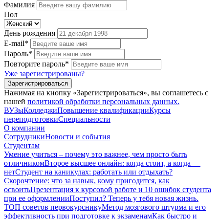
Фамилия
Пол
День рождения
E-mail*
Пароль*
Повторите пароль*
Уже зарегистрированы?
Зарегистрироваться
Нажимая на кнопку «Зарегистрироваться», вы соглашетесь с
нашей
политикой обработки персональных данных.
ВУЗы
Колледжи
Повышение квалификации
Курсы
переподготовки
Специальности
О компании
Сотрудники
Новости и события
Студентам
Умение учиться – почему это важнее, чем просто быть
отличником
Второе высшее онлайн: когда стоит, а когда —
нет
Студент на каникулах: работать или отдыхать?
Скорочтение: что за навык, кому пригодится, как
освоить
Презентация к курсовой работе и 10 ошибок студента
при ее оформлении
Поступил? Теперь у тебя новая жизнь.
ТОП советов первокурснику
Метод мозгового штурма и его
эффективность при подготовке к экзаменам
Как быстро и