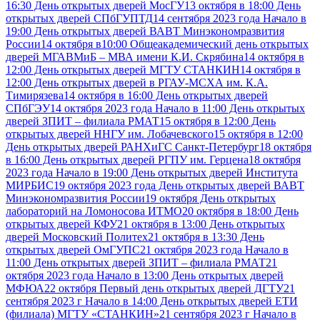
16:30 День открытых дверей МосГУ
13 октября в 18:00 День
открытых дверей СПбГУПТД
14 сентября 2023 года Начало в
19:00 День открытых дверей ВАВТ Минэкономразвития
России
14 октября в10:00 Общеакадемический день открытых
дверей МГАВМиБ – МВА имени К.И. Скрябина
14 октября в
12:00 День открытых дверей МГТУ СТАНКИН
14 октября в
12:00 День открытых дверей в РГАУ-МСХА им. К.А.
Тимирязева
14 октября в 16:00 День открытых дверей
СПбГЭУ
14 октября 2023 года Начало в 11:00 День открытых
дверей ЗПИТ – филиала РМАТ
15 октября в 12:00 День
открытых дверей ННГУ им. Лобачевского
15 октября в 12:00
День открытых дверей РАНХиГС Санкт-Петербург
18 октября
в 16:00 День открытых дверей РГПУ им. Герцена
18 октября
2023 года Начало в 19:00 День открытых дверей Института
МИРБИС
19 октября 2023 года День открытых дверей ВАВТ
Минэкономразвития России
19 октября День открытых
лабораторий на Ломоносова ИТМО
20 октября в 18:00 День
открытых дверей КФУ
21 октября в 13:00 День открытых
дверей Московский Политех
21 октября в 13:30 День
открытых дверей ОмГУПС
21 октября 2023 года Начало в
11:00 День открытых дверей ЗПИТ – филиала РМАТ
21
октября 2023 года Начало в 13:00 День открытых дверей
МФЮА
22 октября Первый день открытых дверей ДГТУ
21
сентября 2023 г Начало в 14:00 День открытых дверей ЕТИ
(филиала) МГТУ «СТАНКИН»
21 сентября 2023 г Начало в