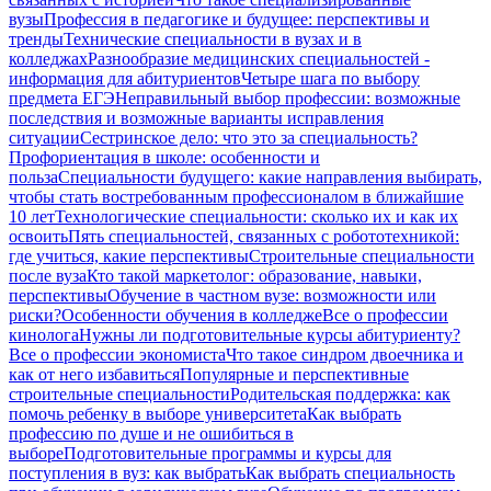
вузы
Профессия в педагогике и будущее: перспективы и
тренды
Технические специальности в вузах и в
колледжах
Разнообразие медицинских специальностей -
информация для абитуриентов
Четыре шага по выбору
предмета ЕГЭ
Неправильный выбор профессии: возможные
последствия и возможные варианты исправления
ситуации
Сестринское дело: что это за специальность?
Профориентация в школе: особенности и
польза
Специальности будущего: какие направления выбирать,
чтобы стать востребованным профессионалом в ближайшие
10 лет
Технологические специальности: сколько их и как их
освоить
Пять специальностей, связанных с робототехникой:
где учиться, какие перспективы
Строительные специальности
после вуза
Кто такой маркетолог: образование, навыки,
перспективы
Обучение в частном вузе: возможности или
риски?
Особенности обучения в колледже
Все о профессии
кинолога
Нужны ли подготовительные курсы абитуриенту?
Все о профессии экономиста
Что такое синдром двоечника и
как от него избавиться
Популярные и перспективные
строительные специальности
Родительская поддержка: как
помочь ребенку в выборе университета
Как выбрать
профессию по душе и не ошибиться в
выборе
Подготовительные программы и курсы для
поступления в вуз: как выбрать
Как выбрать специальность