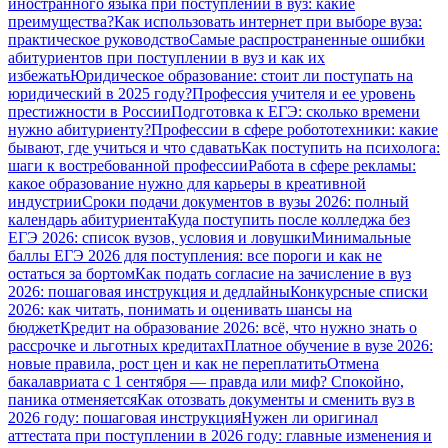
иностранного языка при поступлении в вуз: какие
преимущества?
Как использовать интернет при выборе вуза:
практическое руководство
Самые распространенные ошибки
абитуриентов при поступлении в вуз и как их
избежать
Юридическое образование: стоит ли поступать на
юридический в 2025 году?
Профессия учителя и ее уровень
престижности в России
Подготовка к ЕГЭ: сколько времени
нужно абитуриенту?
Профессии в сфере робототехники: какие
бывают, где учиться и что сдавать
Как поступить на психолога:
шаги к востребованной профессии
Работа в сфере рекламы:
какое образование нужно для карьеры в креативной
индустрии
Сроки подачи документов в вузы 2026: полный
календарь абитуриента
Куда поступить после колледжа без
ЕГЭ 2026: список вузов, условия и ловушки
Минимальные
баллы ЕГЭ 2026 для поступления: все пороги и как не
остаться за бортом
Как подать согласие на зачисление в вуз
2026: пошаговая инструкция и дедлайны
Конкурсные списки
2026: как читать, понимать и оценивать шансы на
бюджет
Кредит на образование 2026: всё, что нужно знать о
рассрочке и льготных кредитах
Платное обучение в вузе 2026:
новые правила, рост цен и как не переплатить
Отмена
бакалавриата с 1 сентября — правда или миф? Спокойно,
паника отменяется
Как отозвать документы и сменить вуз в
2026 году: пошаговая инструкция
Нужен ли оригинал
аттестата при поступлении в 2026 году: главные изменения и