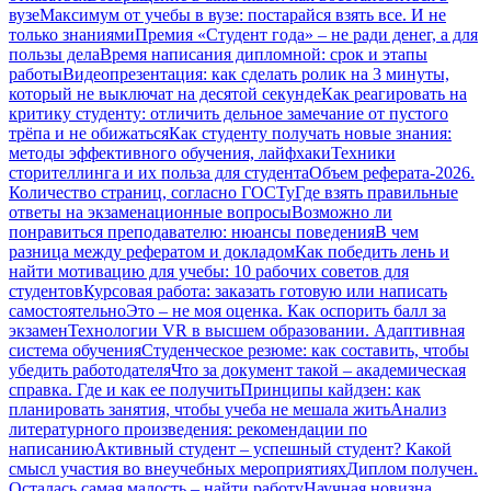
вузе
Максимум от учебы в вузе: постарайся взять все. И не
только знаниями
Премия «Студент года» – не ради денег, а для
пользы дела
Время написания дипломной: срок и этапы
работы
Видеопрезентация: как сделать ролик на 3 минуты,
который не выключат на десятой секунде
Как реагировать на
критику студенту: отличить дельное замечание от пустого
трёпа и не обижаться
Как студенту получать новые знания:
методы эффективного обучения, лайфхаки
Техники
сторителлинга и их польза для студента
Объем реферата-2026.
Количество страниц, согласно ГОСТу
Где взять правильные
ответы на экзаменационные вопросы
Возможно ли
понравиться преподавателю: нюансы поведения
В чем
разница между рефератом и докладом
Как победить лень и
найти мотивацию для учебы: 10 рабочих советов для
студентов
Курсовая работа: заказать готовую или написать
самостоятельно
Это – не моя оценка. Как оспорить балл за
экзамен
Технологии VR в высшем образовании. Адаптивная
система обучения
Студенческое резюме: как составить, чтобы
убедить работодателя
Что за документ такой – академическая
справка. Где и как ее получить
Принципы кайдзен: как
планировать занятия, чтобы учеба не мешала жить
Анализ
литературного произведения: рекомендации по
написанию
Активный студент – успешный студент? Какой
смысл участия во внеучебных мероприятиях
Диплом получен.
Осталась самая малость – найти работу
Научная новизна