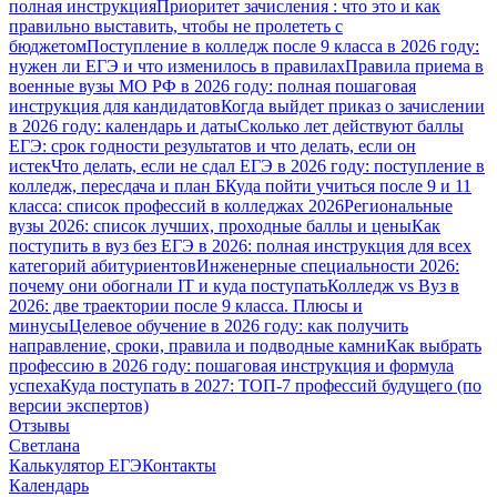
полная инструкция
Приоритет зачисления : что это и как
правильно выставить, чтобы не пролететь с
бюджетом
Поступление в колледж после 9 класса в 2026 году:
нужен ли ЕГЭ и что изменилось в правилах
Правила приема в
военные вузы МО РФ в 2026 году: полная пошаговая
инструкция для кандидатов
Когда выйдет приказ о зачислении
в 2026 году: календарь и даты
Сколько лет действуют баллы
ЕГЭ: срок годности результатов и что делать, если он
истек
Что делать, если не сдал ЕГЭ в 2026 году: поступление в
колледж, пересдача и план Б
Куда пойти учиться после 9 и 11
класса: список профессий в колледжах 2026
Региональные
вузы 2026: список лучших, проходные баллы и цены
Как
поступить в вуз без ЕГЭ в 2026: полная инструкция для всех
категорий абитуриентов
Инженерные специальности 2026:
почему они обогнали IT и куда поступать
Колледж vs Вуз в
2026: две траектории после 9 класса. Плюсы и
минусы
Целевое обучение в 2026 году: как получить
направление, сроки, правила и подводные камни
Как выбрать
профессию в 2026 году: пошаговая инструкция и формула
успеха
Куда поступать в 2027: ТОП-7 профессий будущего (по
версии экспертов)
Отзывы
Светлана
Калькулятор ЕГЭ
Контакты
Календарь