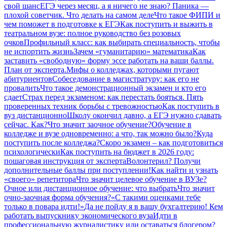
свой шанс
ЕГЭ через месяц, а я ничего не знаю? Паника —
плохой советчик. Что делать на самом деле
Что такое ФИПИ и
чем поможет в подготовке к ЕГЭ
Как поступить и выжить в
театральном вузе: полное руководство без розовых
очков
Профильный класс: как выбирать специальность, чтобы
не испортить жизнь
Зачем «гуманитарию» математика
Как
заставить «свободную» форму эссе работать на ваши баллы.
План от эксперта.
Мифы о колледжах, которыми пугают
абитуриентов
Собеседование в магистратуру: как его не
провалить
Что такое демонстрационный экзамен и кто его
сдает
Страх перед экзаменом: как перестать бояться. Пять
проверенных техник борьбы с тревожностью
Как поступить в
вуз дистанционно
Школу окончил давно, а ЕГЭ нужно сдавать
сейчас. Как?
Что значит заочное обучение?
Обучение в
колледже и вузе одновременно: а что, так можно было?
Куда
поступить после колледжа?
Скоро экзамен – как подготовиться
психологически
Как поступить на бюджет в 2026 году:
пошаговая инструкция от эксперта
Волонтерил? Получи
дополнительные баллы при поступлении!
Как найти и узнать
«своего» репетитора
Что значит целевое обучение в ВУЗе?
Очное или дистанционное обучение: что выбрать
Что значит
очно-заочная форма обучения?
«С такими оценками тебе
только в повара идти!»
Да не пойду я в вашу бухгалтерию! Кем
работать выпускнику экономического вуза
Идти в
профессиональную журналистику или оставаться блогером?