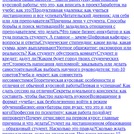
курсовой работы: что это, как вписать в проект
Заработок на
учебе: как это?
Продуктивная удаленка: как учиться
дистанционно и все успевать
Читательский дневник: для себя
или для преподавателя?
Причины лени у студента. Способы
борьбы и поиск мотивации
Не заладились отношения с
преподавателем: что делать?
Что такое бизнес-инкубатор и как
туда попасть студенту. А главное – зачем
«Цифровая кафедра»:
вопросы и ответы
Студенческие стипендии: какие виды, какая
сумма, кому выплачивают
Уютное общежитие: оксюморон или
реальность? Как студенту обустроить комнату
Студент и
кредит: дадут ли?
Каким будет город твоих студенческих
лет
Стоимость написания дипломной: заказывать или делать
самостоятельно
Как выбрать научного руководителя: топ-10
советов
Учеба и декрет: как совместить
несовместимое
Теоретическая курсовая: особенности и
отличия от обычной курсовой работы
Первая и успешная! Как
сдать сессию на отлично
Секреты идеального конспекта: как
составить, чтобы быстро находить нужное
Возвращение в
формат «учеба»: как безболезненно войти в режим
обучения
Бизнес-инкубаторы при вузах: что это и для
кого
Профессия по психотипу: какая работа подойдет
интроверту
Почему отчисляют на первом курсе: главные
причины и что делать
Студент на дистанционном образовании
– образцовый студент. Насколько это правда?
Сколько ждать
преподавателя, если он опаздывает. Что такое правило 15