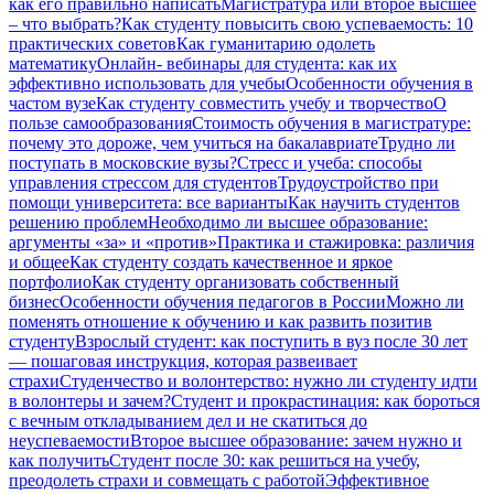
как его правильно написать
Магистратура или второе высшее
– что выбрать?
Как студенту повысить свою успеваемость: 10
практических советов
Как гуманитарию одолеть
математику
Онлайн- вебинары для студента: как их
эффективно использовать для учебы
Особенности обучения в
частом вузе
Как студенту совместить учебу и творчество
О
пользе самообразования
Стоимость обучения в магистратуре:
почему это дороже, чем учиться на бакалавриате
Трудно ли
поступать в московские вузы?
Стресс и учеба: способы
управления стрессом для студентов
Трудоустройство при
помощи университета: все варианты
Как научить студентов
решению проблем
Необходимо ли высшее образование:
аргументы «за» и «против»
Практика и стажировка: различия
и общее
Как студенту создать качественное и яркое
портфолио
Как студенту организовать собственный
бизнес
Особенности обучения педагогов в России
Можно ли
поменять отношение к обучению и как развить позитив
студенту
Взрослый студент: как поступить в вуз после 30 лет
— пошаговая инструкция, которая развеивает
страхи
Студенчество и волонтерство: нужно ли cтуденту идти
в волонтеры и зачем?
Студент и прокрастинация: как бороться
с вечным откладыванием дел и не скатиться до
неуспеваемости
Второе высшее образование: зачем нужно и
как получить
Студент после 30: как решиться на учебу,
преодолеть страхи и совмещать с работой
Эффективное