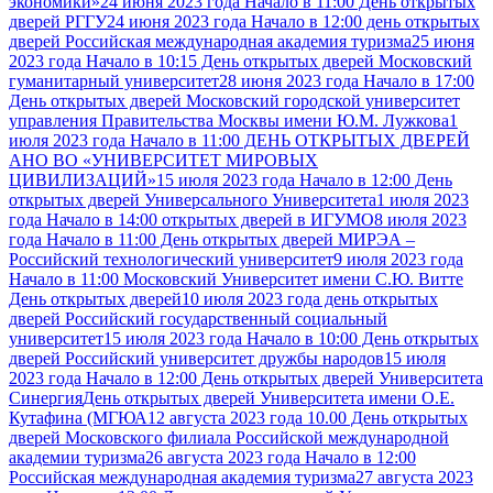
экономики»
24 июня 2023 года Начало в 11:00 День открытых
дверей РГГУ
24 июня 2023 года Начало в 12:00 день открытых
дверей Российская международная академия туризма
25 июня
2023 года Начало в 10:15 День открытых дверей Московский
гуманитарный университет
28 июня 2023 года Начало в 17:00
День открытых дверей Московский городской университет
управления Правительства Москвы имени Ю.М. Лужкова
1
июля 2023 года Начало в 11:00 ДЕНЬ ОТКРЫТЫХ ДВЕРЕЙ
АНО ВО «УНИВЕРСИТЕТ МИРОВЫХ
ЦИВИЛИЗАЦИЙ»
15 июля 2023 года Начало в 12:00 День
открытых дверей Универсального Университета
1 июля 2023
года Начало в 14:00 открытых дверей в ИГУМО
8 июля 2023
года Начало в 11:00 День открытых дверей МИРЭА –
Российский технологический университет
9 июля 2023 года
Начало в 11:00 Московский Университет имени С.Ю. Витте
День открытых дверей
10 июля 2023 года день открытых
дверей Российский государственный социальный
университет
15 июля 2023 года Начало в 10:00 День открытых
дверей Российский университет дружбы народов
15 июля
2023 года Начало в 12:00 День открытых дверей Университета
Синергия
День открытых дверей Университета имени О.Е.
Кутафина (МГЮА
12 августа 2023 года 10.00 День открытых
дверей Московского филиала Российской международной
академии туризма
26 августа 2023 года Начало в 12:00
Российская международная академия туризма
27 августа 2023