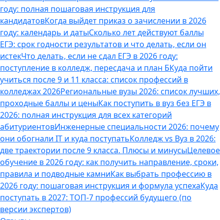
году: полная пошаговая инструкция для
кандидатов
Когда выйдет приказ о зачислении в 2026
году: календарь и даты
Сколько лет действуют баллы
ЕГЭ: срок годности результатов и что делать, если он
истек
Что делать, если не сдал ЕГЭ в 2026 году:
поступление в колледж, пересдача и план Б
Куда пойти
учиться после 9 и 11 класса: список профессий в
колледжах 2026
Региональные вузы 2026: список лучших,
проходные баллы и цены
Как поступить в вуз без ЕГЭ в
2026: полная инструкция для всех категорий
абитуриентов
Инженерные специальности 2026: почему
они обогнали IT и куда поступать
Колледж vs Вуз в 2026:
две траектории после 9 класса. Плюсы и минусы
Целевое
обучение в 2026 году: как получить направление, сроки,
правила и подводные камни
Как выбрать профессию в
2026 году: пошаговая инструкция и формула успеха
Куда
поступать в 2027: ТОП-7 профессий будущего (по
версии экспертов)