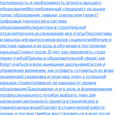
популярность и необходимость второго высшего
образования
Востребованный специалист на рынке
труда: образование, навыки, скиллы или талант?
Цифровые технологии в системе
образования
Аспирантура в строительной
отрасли
Научное исследование: все этапы
Перспективы
и карьера для выпускников вузов социологии
Мягкие и
жесткие навыки и их роль в обучении и построении
карьеры
Студент после 35 лет: как преодолеть страх
перед учебой
Тренды в образовательной сфере: как
будут учиться в вузе нынешние школьники
Сессия и
управление временем: как успевать готовиться ко всем
экзаменам
Стажировка и практика: ключ к успешной
карьере студента
Зависит ли карьера от уровня
образования?
Бакалавриат и его роль в формировании
профессионального пути
Как выбрать тему для
написания дипломного проекта в технических и
гуманитарных вузах
Плагиат в студенческой работе:
нормы и последствия
Как восстановиться в вузе после