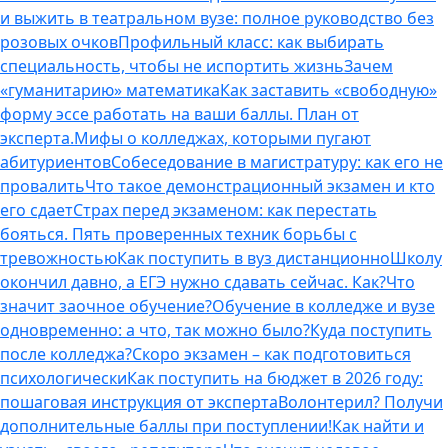
и выжить в театральном вузе: полное руководство без
розовых очков
Профильный класс: как выбирать
специальность, чтобы не испортить жизнь
Зачем
«гуманитарию» математика
Как заставить «свободную»
форму эссе работать на ваши баллы. План от
эксперта.
Мифы о колледжах, которыми пугают
абитуриентов
Собеседование в магистратуру: как его не
провалить
Что такое демонстрационный экзамен и кто
его сдает
Страх перед экзаменом: как перестать
бояться. Пять проверенных техник борьбы с
тревожностью
Как поступить в вуз дистанционно
Школу
окончил давно, а ЕГЭ нужно сдавать сейчас. Как?
Что
значит заочное обучение?
Обучение в колледже и вузе
одновременно: а что, так можно было?
Куда поступить
после колледжа?
Скоро экзамен – как подготовиться
психологически
Как поступить на бюджет в 2026 году:
пошаговая инструкция от эксперта
Волонтерил? Получи
дополнительные баллы при поступлении!
Как найти и