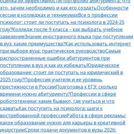
оценка их эффективности
Портфолио абитуриента: что
это, зачем необходимо и как его создать
Особенности
сессии в колледжах и техникумах
Все о профессии
психолог: стоит ли поступать на психолога в 2024-25
году?
Колледж после 9 класса – как выбрать учебное
заведение
Знание иностранного языка при поступлении
в вуз: какие преимущества?
Как использовать интернет
при выборе вуза: практическое руководство
Самые
распространенные ошибки абитуриентов при
поступлении в вуз и как их избежать
Юридическое
образование: стоит ли поступать на юридический в
2025 году?
Профессия учителя и ее уровень
престижности в России
Подготовка к ЕГЭ: сколько
времени нужно абитуриенту?
Профессии в сфере
робототехники: какие бывают, где учиться и что
сдавать
Как поступить на психолога: шаги к
востребованной профессии
Работа в сфере рекламы:
какое образование нужно для карьеры в креативной
индустрии
Сроки подачи документов в вузы 2026: