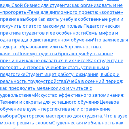
виды
Свой бизнес для студента: как организовать и не
«прогореть»
Тема для дипломного проекта: «золотые»
правила выбора
Как взять учебу в собственные руки и
получить от этого максимум пользы
Педагогическая
практика студентов и ее особенности
Семь мифов и
одна правда о дистанционном обучении
Что важнее для
лидера: образование или набор личностных
качеств
Почему студенты бросают учебу: главные
причины и как не оказаться в их числе
Как студенту не
потерять интерес к учебе
Как стать успешным в
педагогике
Студент ищет работу: ожидания, выбор и
реальность трудоустройства
Учеба в осенний период:
как преодолеть меланхолию и учиться с
удовольствием
Искусство эффективного запоминания:
Техники и секреты для успешного обучения
Целевое
обучение в вузе – перспектива или ограничение
выбора
Ораторское мастерство для студента. Что в вузе
можно решить словом
Студенческая мобильность как