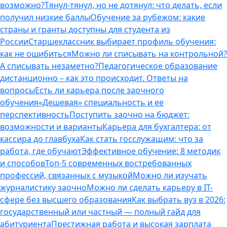
возможно?
Тянул-тянул, но не дотянул: что делать, если
получил низкие баллы
Обучение за рубежом: какие
страны и гранты доступны для студента из
России
Старшеклассник выбирает профиль обучения:
как не ошибиться
Можно ли списывать на контрольной?
А списывать незаметно?
Педагогическое образование
дистанционно – как это происходит. Ответы на
вопросы
Есть ли карьера после заочного
обучения
«Дешевая» специальность и ее
перспективность
Поступить заочно на бюджет:
возможности и варианты
Карьера для бухгалтера: от
кассира до главбуха
Как стать госслужащим: что за
работа, где обучают
Эффективное обучение: 8 методик
и способов
Топ-5 современных востребованных
профессий, связанных с музыкой
Можно ли изучать
журналистику заочно
Можно ли сделать карьеру в IT-
сфере без высшего образования
Как выбрать вуз в 2026:
государственный или частный — полный гайд для
абитуриента
Престижная работа и высокая зарплата