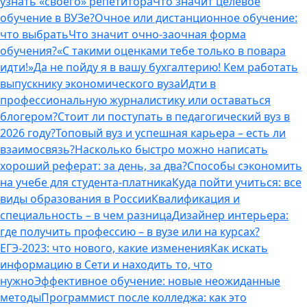
узнать «своего» репетитора
Что значит целевое
обучение в ВУЗе?
Очное или дистанционное обучение:
что выбрать
Что значит очно-заочная форма
обучения?
«С такими оценками тебе только в повара
идти!»
Да не пойду я в вашу бухгалтерию! Кем работать
выпускнику экономического вуза
Идти в
профессиональную журналистику или оставаться
блогером?
Стоит ли поступать в педагогический вуз в
2026 году?
Топовый вуз и успешная карьера – есть ли
взаимосвязь?
Насколько быстро можно написать
хороший реферат: за день, за два?
Способы сэкономить
на учебе для студента-платника
Куда пойти учиться: все
виды образования в России
Квалификация и
специальность – в чем разница
Дизайнер интерьера:
где получить профессию – в вузе или на курсах?
ЕГЭ-2023: что нового, какие изменения
Как искать
информацию в Сети и находить то, что
нужно
Эффективное обучение: новые неожиданные
методы
Программист после колледжа: как это