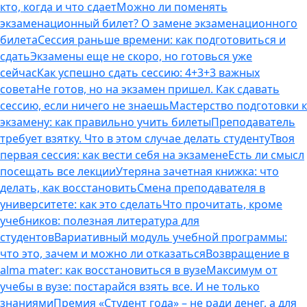
кто, когда и что сдает
Можно ли поменять
экзаменационный билет? О замене экзаменационного
билета
Сессия раньше времени: как подготовиться и
сдать
Экзамены еще не скоро, но готовься уже
сейчас
Как успешно сдать сессию: 4+3+3 важных
совета
Не готов, но на экзамен пришел. Как сдавать
сессию, если ничего не знаешь
Мастерство подготовки к
экзамену: как правильно учить билеты
Преподаватель
требует взятку. Что в этом случае делать студенту
Твоя
первая сессия: как вести себя на экзамене
Есть ли смысл
посещать все лекции
Утеряна зачетная книжка: что
делать, как восстановить
Смена преподавателя в
университете: как это сделать
Что прочитать, кроме
учебников: полезная литература для
студентов
Вариативный модуль учебной программы:
что это, зачем и можно ли отказаться
Возвращение в
alma mater: как восстановиться в вузе
Максимум от
учебы в вузе: постарайся взять все. И не только
знаниями
Премия «Студент года» – не ради денег, а для