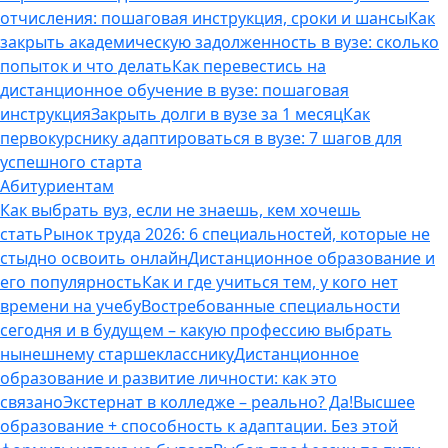
отчисления: пошаговая инструкция, сроки и шансы
Как
закрыть академическую задолженность в вузе: сколько
попыток и что делать
Как перевестись на
дистанционное обучение в вузе: пошаговая
инструкция
Закрыть долги в вузе за 1 месяц
Как
первокурснику адаптироваться в вузе: 7 шагов для
успешного старта
Абитуриентам
Как выбрать вуз, если не знаешь, кем хочешь
стать
Рынок труда 2026: 6 специальностей, которые не
стыдно освоить онлайн
Дистанционное образование и
его популярность
Как и где учиться тем, у кого нет
времени на учебу
Востребованные специальности
сегодня и в будущем – какую профессию выбрать
нынешнему старшекласснику
Дистанционное
образование и развитие личности: как это
связано
Экстернат в колледже – реально? Да!
Высшее
образование + способность к адаптации. Без этой