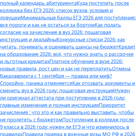
полный календарь абитуриента
Куда поступить после
колледжа без ЕГЭ 2026: список вузов, условия и
ловушки
Минимальные баллы ЕГЭ 2026 для поступления:
все пороги и как не остаться за бортом
Как подать
согласие на зачисление в вуз 2026: пошаговая
инструкция и дедлайны
Конкурсные списки 2026: как
читать, понимать и оценивать шансы на бюджет
Кредит
на образование 2026: всё, что нужно знать о рассрочке
и льготных кредитах
Платное обучение в вузе 2026:
новые правила, рост цен и как не переплатить
Отмена
бакалавриата с 1 сентября — правда или миф?
Спокойно, паника отменяется
Как отозвать документы и
сменить вуз в 2026 году: пошаговая инструкция
Нужен
ли оригинал аттестата при поступлении в 2026 году:
главные изменения и полная инструкция
Приоритет
зачисления : что это и как правильно выставить, чтобы
не пролететь с бюджетом
Поступление в колледж после
9 класса в 2026 году: нужен ли ЕГЭ и что изменилось в
правилах
Правила приема в военные вузы МО РФ в 2026