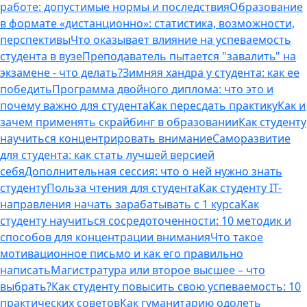
работе: допустимые нормы и последствия
Образование
в формате «дистанционно»: статистика, возможности,
перспективы
Что оказывает влияние на успеваемость
студента в вузе
Преподаватель пытается "завалить" на
экзамене - что делать?
Зимняя хандра у студента: как ее
победить
Программа двойного диплома: что это и
почему важно для студента
Как пересдать практику
Как и
зачем применять скрайбинг в образовании
Как студенту
научиться концентрировать внимание
Саморазвитие
для студента: как стать лучшей версией
себя
Дополнительная сессия: что о ней нужно знать
студенту
Польза чтения для студента
Как студенту IT-
направления начать зарабатывать с 1 курса
Как
студенту научиться сосредоточенности: 10 методик и
способов для концентрации внимания
Что такое
мотивационное письмо и как его правильно
написать
Магистратура или второе высшее – что
выбрать?
Как студенту повысить свою успеваемость: 10
практических советов
Как гуманитарию одолеть