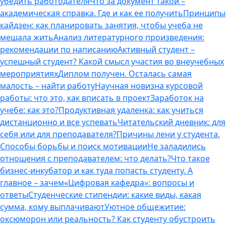
убедить работодателя
Что за документ такой –
академическая справка. Где и как ее получить
Принципы
кайдзен: как планировать занятия, чтобы учеба не
мешала жить
Анализ литературного произведения:
рекомендации по написанию
Активный студент –
успешный студент? Какой смысл участия во внеучебных
мероприятиях
Диплом получен. Осталась самая
малость – найти работу
Научная новизна курсовой
работы: что это, как вписать в проект
Заработок на
учебе: как это?
Продуктивная удаленка: как учиться
дистанционно и все успевать
Читательский дневник: для
себя или для преподавателя?
Причины лени у студента.
Способы борьбы и поиск мотивации
Не заладились
отношения с преподавателем: что делать?
Что такое
бизнес-инкубатор и как туда попасть студенту. А
главное – зачем
«Цифровая кафедра»: вопросы и
ответы
Студенческие стипендии: какие виды, какая
сумма, кому выплачивают
Уютное общежитие:
оксюморон или реальность? Как студенту обустроить