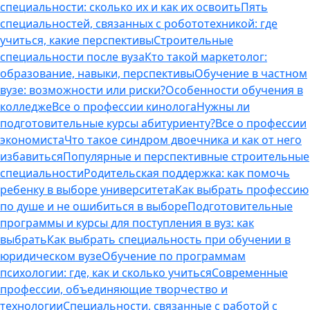
специальности: сколько их и как их освоить
Пять
специальностей, связанных с робототехникой: где
учиться, какие перспективы
Строительные
специальности после вуза
Кто такой маркетолог:
образование, навыки, перспективы
Обучение в частном
вузе: возможности или риски?
Особенности обучения в
колледже
Все о профессии кинолога
Нужны ли
подготовительные курсы абитуриенту?
Все о профессии
экономиста
Что такое синдром двоечника и как от него
избавиться
Популярные и перспективные строительные
специальности
Родительская поддержка: как помочь
ребенку в выборе университета
Как выбрать профессию
по душе и не ошибиться в выборе
Подготовительные
программы и курсы для поступления в вуз: как
выбрать
Как выбрать специальность при обучении в
юридическом вузе
Обучение по программам
психологии: где, как и сколько учиться
Современные
профессии, объединяющие творчество и
технологии
Специальности, связанные с работой с