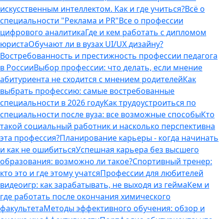
искусственным интеллектом. Как и где учиться?
Всё о
специальности "Реклама и PR"
Все о профессии
цифрового аналитика
Где и кем работать с дипломом
юриста
Обучают ли в вузах UI/UX дизайну?
Востребованность и престижность профессии педагога
в России
Выбор профессии: что делать, если мнение
абитуриента не сходится с мнением родителей
Как
выбрать профессию: самые востребованные
специальности в 2026 году
Как трудоустроиться по
специальности после вуза: все возможные способы
Кто
такой социальный работник и насколько перспективна
эта профессия?
Планирование карьеры - когда начинать
и как не ошибиться
Успешная карьера без высшего
образования: возможно ли такое?
Спортивный тренер:
кто это и где этому учатся
Профессии для любителей
видеоигр: как зарабатывать, не выходя из гейма
Кем и
где работать после окончания химического
факультета
Методы эффективного обучения: обзор и