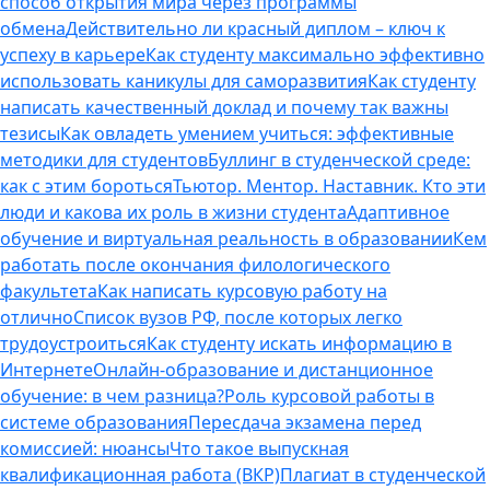
способ открытия мира через программы
обмена
Действительно ли красный диплом – ключ к
успеху в карьере
Как студенту максимально эффективно
использовать каникулы для саморазвития
Как студенту
написать качественный доклад и почему так важны
тезисы
Как овладеть умением учиться: эффективные
методики для студентов
Буллинг в студенческой среде:
как с этим бороться
Тьютор. Ментор. Наставник. Кто эти
люди и какова их роль в жизни студента
Адаптивное
обучение и виртуальная реальность в образовании
Кем
работать после окончания филологического
факультета
Как написать курсовую работу на
отлично
Список вузов РФ, после которых легко
трудоустроиться
Как студенту искать информацию в
Интернете
Онлайн-образование и дистанционное
обучение: в чем разница?
Роль курсовой работы в
системе образования
Пересдача экзамена перед
комиссией: нюансы
Что такое выпускная
квалификационная работа (ВКР)
Плагиат в студенческой