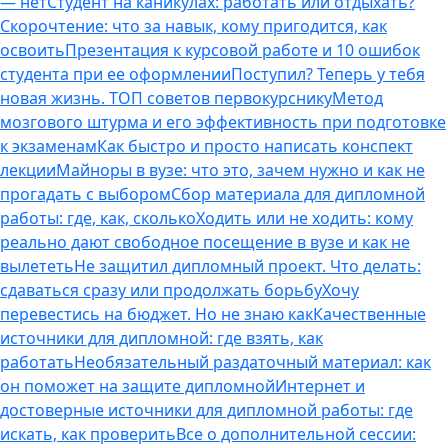
— нет
Студент на каникулах: работать или отдыхать?
Скорочтение: что за навык, кому пригодится, как
освоить
Презентация к курсовой работе и 10 ошибок
студента при ее оформлении
Поступил? Теперь у тебя
новая жизнь. ТОП советов первокурснику
Метод
мозгового штурма и его эффективность при подготовке
к экзаменам
Как быстро и просто написать конспект
лекции
Майноры в вузе: что это, зачем нужно и как не
прогадать с выбором
Сбор материала для дипломной
работы: где, как, сколько
Ходить или не ходить: кому
реально дают свободное посещение в вузе и как не
вылететь
Не защитил дипломный проект. Что делать:
сдаваться сразу или продолжать борьбу
Хочу
перевестись на бюджет. Но не знаю как
Качественные
источники для дипломной: где взять, как
работать
Необязательный раздаточный материал: как
он поможет на защите дипломной
Интернет и
достоверные источники для дипломной работы: где
искать, как проверить
Все о дополнительной сессии: