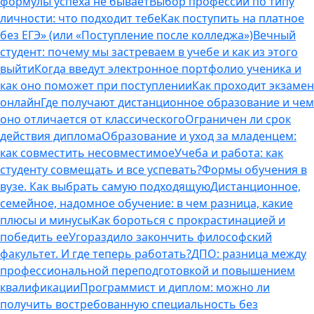
формулы успеха не бывает
Выбор профессии по типу
личности: что подходит тебе
Как поступить на платное
без ЕГЭ» (или «Поступление после колледжа»)
Вечный
студент: почему мы застреваем в учебе и как из этого
выйти
Когда введут электронное портфолио ученика и
как оно поможет при поступлении
Как проходит экзамен
онлайн
Где получают дистанционное образование и чем
оно отличается от классического
Ограничен ли срок
действия диплома
Образование и уход за младенцем:
как совместить несовместимое
Учеба и работа: как
студенту совмещать и все успевать?
Формы обучения в
вузе. Как выбрать самую подходящую
Дистанционное,
семейное, надомное обучение: в чем разница, какие
плюсы и минусы
Как бороться с прокрастинацией и
победить ее
Угораздило закончить философский
факультет. И где теперь работать?
ДПО: разница между
профессиональной переподготовкой и повышением
квалификации
Программист и диплом: можно ли
получить востребованную специальность без