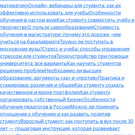
математику
Онлайн- вебинары для студента: как их
эффективно использовать для учебы
Особенности
обучения в частом вузе
Как студенту совместить учебу и
творчество
О пользе самообразования
Стоимость
обучения в магистратуре: почему это дороже, чем
учиться на бакалавриате
Трудно ли поступать в
московские вузы?
Стресс и учеба: способы управления
стрессом для студентов
Трудоустройство при помощи
университета: все варианты
Как научить студентов
решению проблем
Необходимо ли высшее
образование: аргументы «за» и «против»
Практика и
стажировка: различия и общее
Как студенту создать
качественное и яркое портфолио
Как студенту
организовать собственный бизнес
Особенности
обучения педагогов в России
Можно ли поменять
отношение к обучению и как развить позитив
студенту
Взрослый студент: как поступить в вуз после 30
лет — пошаговая инструкция, которая развеивает