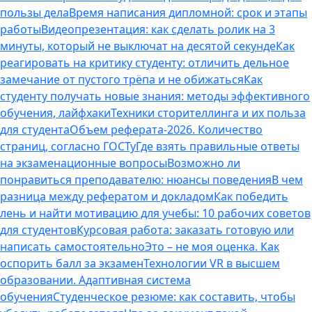
пользы дела
Время написания дипломной: срок и этапы
работы
Видеопрезентация: как сделать ролик на 3
минуты, который не выключат на десятой секунде
Как
реагировать на критику студенту: отличить дельное
замечание от пустого трёпа и не обижаться
Как
студенту получать новые знания: методы эффективного
обучения, лайфхаки
Техники сторителлинга и их польза
для студента
Объем реферата-2026. Количество
страниц, согласно ГОСТу
Где взять правильные ответы
на экзаменационные вопросы
Возможно ли
понравиться преподавателю: нюансы поведения
В чем
разница между рефератом и докладом
Как победить
лень и найти мотивацию для учебы: 10 рабочих советов
для студентов
Курсовая работа: заказать готовую или
написать самостоятельно
Это – не моя оценка. Как
оспорить балл за экзамен
Технологии VR в высшем
образовании. Адаптивная система
обучения
Студенческое резюме: как составить, чтобы