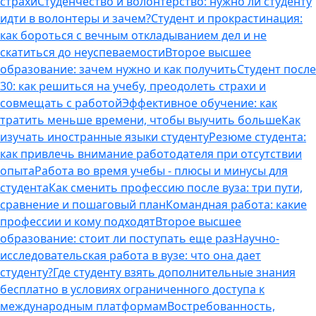
страхи
Студенчество и волонтерство: нужно ли cтуденту
идти в волонтеры и зачем?
Студент и прокрастинация:
как бороться с вечным откладыванием дел и не
скатиться до неуспеваемости
Второе высшее
образование: зачем нужно и как получить
Студент после
30: как решиться на учебу, преодолеть страхи и
совмещать с работой
Эффективное обучение: как
тратить меньше времени, чтобы выучить больше
Как
изучать иностранные языки студенту
Резюме студента:
как привлечь внимание работодателя при отсутствии
опыта
Работа во время учебы - плюсы и минусы для
студента
Как сменить профессию после вуза: три пути,
сравнение и пошаговый план
Командная работа: какие
профессии и кому подходят
Второе высшее
образование: стоит ли поступать еще раз
Научно-
исследовательская работа в вузе: что она дает
студенту?
Где студенту взять дополнительные знания
бесплатно в условиях ограниченного доступа к
международным платформам
Востребованность,