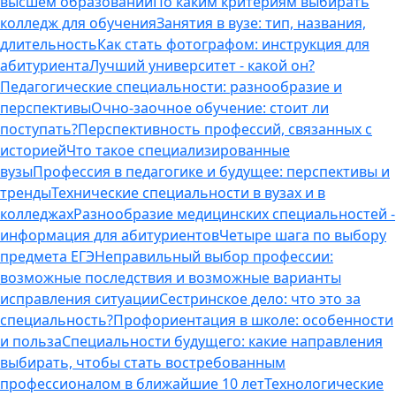
высшем образовании
По каким критериям выбирать
колледж для обучения
Занятия в вузе: тип, названия,
длительность
Как стать фотографом: инструкция для
абитуриента
Лучший университет - какой он?
Педагогические специальности: разнообразие и
перспективы
Очно-заочное обучение: стоит ли
поступать?
Перспективность профессий, связанных с
историей
Что такое специализированные
вузы
Профессия в педагогике и будущее: перспективы и
тренды
Технические специальности в вузах и в
колледжах
Разнообразие медицинских специальностей -
информация для абитуриентов
Четыре шага по выбору
предмета ЕГЭ
Неправильный выбор профессии:
возможные последствия и возможные варианты
исправления ситуации
Сестринское дело: что это за
специальность?
Профориентация в школе: особенности
и польза
Специальности будущего: какие направления
выбирать, чтобы стать востребованным
профессионалом в ближайшие 10 лет
Технологические