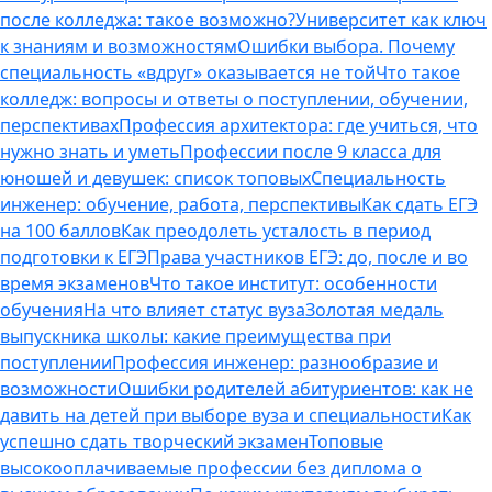
после колледжа: такое возможно?
Университет как ключ
к знаниям и возможностям
Ошибки выбора. Почему
специальность «вдруг» оказывается не той
Что такое
колледж: вопросы и ответы о поступлении, обучении,
перспективах
Профессия архитектора: где учиться, что
нужно знать и уметь
Профессии после 9 класса для
юношей и девушек: список топовых
Специальность
инженер: обучение, работа, перспективы
Как сдать ЕГЭ
на 100 баллов
Как преодолеть усталость в период
подготовки к ЕГЭ
Права участников ЕГЭ: до, после и во
время экзаменов
Что такое институт: особенности
обучения
На что влияет статус вуза
Золотая медаль
выпускника школы: какие преимущества при
поступлении
Профессия инженер: разнообразие и
возможности
Ошибки родителей абитуриентов: как не
давить на детей при выборе вуза и специальности
Как
успешно сдать творческий экзамен
Топовые
высокооплачиваемые профессии без диплома о