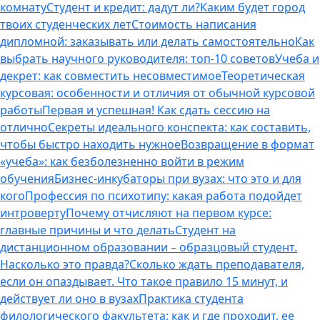
комнату
Студент и кредит: дадут ли?
Каким будет город
твоих студенческих лет
Стоимость написания
дипломной: заказывать или делать самостоятельно
Как
выбрать научного руководителя: топ-10 советов
Учеба и
декрет: как совместить несовместимое
Теоретическая
курсовая: особенности и отличия от обычной курсовой
работы
Первая и успешная! Как сдать сессию на
отлично
Секреты идеального конспекта: как составить,
чтобы быстро находить нужное
Возвращение в формат
«учеба»: как безболезненно войти в режим
обучения
Бизнес-инкубаторы при вузах: что это и для
кого
Профессия по психотипу: какая работа подойдет
интроверту
Почему отчисляют на первом курсе:
главные причины и что делать
Студент на
дистанционном образовании – образцовый студент.
Насколько это правда?
Сколько ждать преподавателя,
если он опаздывает. Что такое правило 15 минут, и
действует ли оно в вузах
Практика студента
филологического факультета: как и где проходит, ее