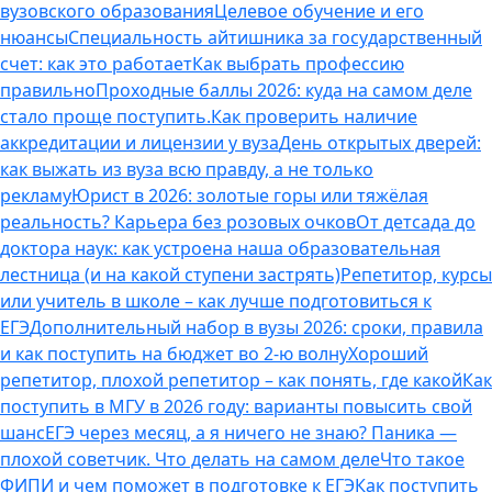
вузовского образования
Целевое обучение и его
нюансы
Специальность айтишника за государственный
счет: как это работает
Как выбрать профессию
правильно
Проходные баллы 2026: куда на самом деле
стало проще поступить.
Как проверить наличие
аккредитации и лицензии у вуза
День открытых дверей:
как выжать из вуза всю правду, а не только
рекламу
Юрист в 2026: золотые горы или тяжёлая
реальность? Карьера без розовых очков
От детсада до
доктора наук: как устроена наша образовательная
лестница (и на какой ступени застрять)
Репетитор, курсы
или учитель в школе – как лучше подготовиться к
ЕГЭ
Дополнительный набор в вузы 2026: сроки, правила
и как поступить на бюджет во 2‑ю волну
Хороший
репетитор, плохой репетитор – как понять, где какой
Как
поступить в МГУ в 2026 году: варианты повысить свой
шанс
ЕГЭ через месяц, а я ничего не знаю? Паника —
плохой советчик. Что делать на самом деле
Что такое
ФИПИ и чем поможет в подготовке к ЕГЭ
Как поступить