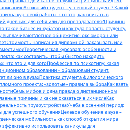
ая справка. Где и как ее получить
Принципы кайдзен:
 написанию
Активный студент – успешный студент? Какой
овизна курсовой работы: что это, как вписать в
ий дневник: для себя или для преподавателя?
Причины
то такое бизнес-инкубатор и как туда попасть студенту.
му выплачивают
Уютное общежитие: оксюморон или
лет
Стоимость написания дипломной: заказывать или
овместимое
Теоретическая курсовая: особенности и
пекта: как составить, чтобы быстро находить
: что это и для кого
Профессия по психотипу: какая
танционном образовании – образцовый студент.
ет ли оно в вузах
Практика студента филологического
ипломного проекта: «золотые» правила выбора
Как взять
нности
Семь мифов и одна правда о дистанционном
лавные причины и как не оказаться в их числе
Как
 реальность трудоустройства
Учеба в осенний период:
ты для успешного обучения
Целевое обучение в вузе –
уденческая мобильность как способ открытия мира
о эффективно использовать каникулы для