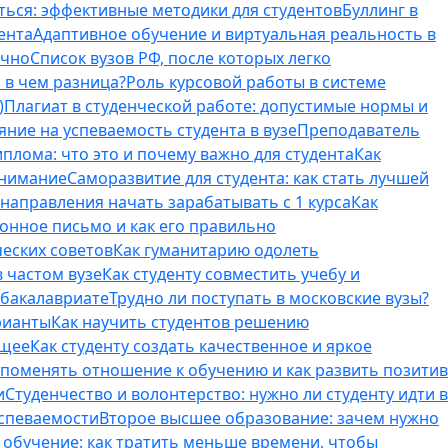
ться: эффективные методики для студентов
Буллинг в
ента
Адаптивное обучение и виртуальная реальность в
ично
Список вузов РФ, после которых легко
 в чем разница?
Роль курсовой работы в системе
)
Плагиат в студенческой работе: допустимые нормы и
яние на успеваемость студента в вузе
Преподаватель
лома: что это и почему важно для студента
Как
внимание
Саморазвитие для студента: как стать лучшей
T-направления начать зарабатывать с 1 курса
Как
онное письмо и как его правильно
ческих советов
Как гуманитарию одолеть
 частом вузе
Как студенту совместить учебу и
 бакалавриате
Трудно ли поступать в московские вузы?
рианты
Как научить студентов решению
бщее
Как студенту создать качественное и яркое
поменять отношение к обучению и как развить позитив
и
Студенчество и волонтерство: нужно ли cтуденту идти в
успеваемости
Второе высшее образование: зачем нужно
обучение: как тратить меньше времени, чтобы