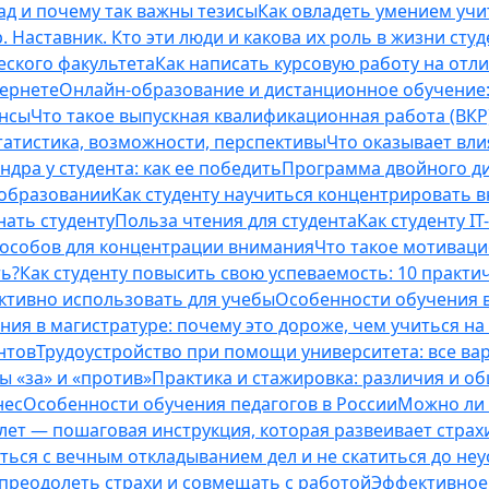
ад и почему так важны тезисы
Как овладеть умением учи
 Наставник. Кто эти люди и какова их роль в жизни студ
еского факультета
Как написать курсовую работу на отл
тернете
Онлайн-образование и дистанционное обучение:
ансы
Что такое выпускная квалификационная работа (ВКР
татистика, возможности, перспективы
Что оказывает вли
ндра у студента: как ее победить
Программа двойного дип
 образовании
Как студенту научиться концентрировать 
нать студенту
Польза чтения для студента
Как студенту I
способов для концентрации внимания
Что такое мотиваци
ть?
Как студенту повысить свою успеваемость: 10 практи
ективно использовать для учебы
Особенности обучения в
ния в магистратуре: почему это дороже, чем учиться на
нтов
Трудоустройство при помощи университета: все ва
 «за» и «против»
Практика и стажировка: различия и о
нес
Особенности обучения педагогов в России
Можно ли 
0 лет — пошаговая инструкция, которая развеивает страх
оться с вечным откладыванием дел и не скатиться до не
, преодолеть страхи и совмещать с работой
Эффективное 