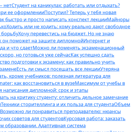
— нет
Студент на каникулах: работать или отдыхать?
 при ее оформлении
Поступил? Теперь у тебя новая
ак быстро и просто написать конспект лекции
Майноры
ько
Ходить или не ходить: кому реально дают свободное
ь борьбу
Хочу перевестись на бюджет. Но не знаю
к он поможет на защите дипломной
Интернет и
да и что сдает
Можно ли поменять экзаменационный
скоро, но готовься уже сейчас
Как успешно сдать
тво подготовки к экзамену: как правильно учить
кзамене
Есть ли смысл посещать все лекции
Утеряна
ть, кроме учебников: полезная литература для
ater: как восстановиться в вузе
Максимум от учебы в
я написания дипломной: срок и этапы
вать на критику студенту: отличить дельное замечание
и
Техники сторителлинга и их польза для студента
Объем
Возможно ли понравиться преподавателю: нюансы
очих советов для студентов
Курсовая работа: заказать
ем образовании. Адаптивная система