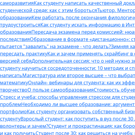
саморазвития
Как студенту написать качественный докл
студенческой среде: как с этим бороться
Тьютор. Ментор.
образовании
Кем работать после окончания филологич
трудоустроиться
Как студенту искать информацию в Ин
образования
Пересдача экзамена перед комиссией: ню
последствия
Образование в формате «дистанционно»: с
пытается "завалить" на экзамене - что делать?
Зимняя ха
пересдать практику
Как и зачем применять скрайбинг в
версией себя
Дополнительная сессия: что о ней нужно з
студенту научиться сосредоточенности: 10 методик и 
написать
Магистратура или второе высшее – что выбра
математику
Онлайн- вебинары для студента: как их эфф
творчество
О пользе самообразования
Стоимость обуче
Стресс и учеба: способы управления стрессом для студе
проблем
Необходимо ли высшее образование: аргументы
портфолио
Как студенту организовать собственный биз
студенту
Взрослый студент: как поступить в вуз после 3
волонтеры и зачем?
Студент и прокрастинация: как бор
и как получить
Студент после 30: как решиться на учебу