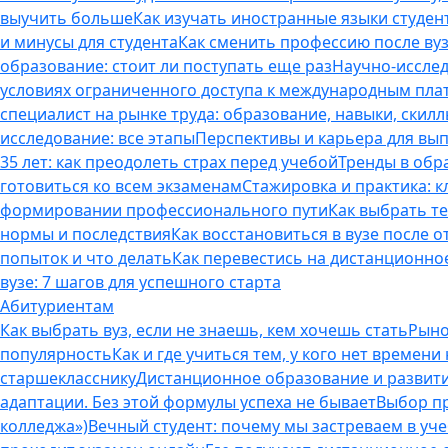
выучить больше
Как изучать иностранные языки студен
и минусы для студента
Как сменить профессию после вуз
образование: стоит ли поступать еще раз
Научно-исследо
условиях ограниченного доступа к международным пл
специалист на рынке труда: образование, навыки, скилл
исследование: все этапы
Перспективы и карьера для вып
35 лет: как преодолеть страх перед учебой
Тренды в обр
готовиться ко всем экзаменам
Стажировка и практика: к
формировании профессионального пути
Как выбрать т
нормы и последствия
Как восстановиться в вузе после 
попыток и что делать
Как перевестись на дистанционное
вузе: 7 шагов для успешного старта
Абитуриентам
Как выбрать вуз, если не знаешь, кем хочешь стать
Рыно
популярность
Как и где учиться тем, у кого нет времени
старшекласснику
Дистанционное образование и развитие
адаптации. Без этой формулы успеха не бывает
Выбор пр
колледжа»)
Вечный студент: почему мы застреваем в учеб