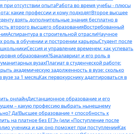
я при отсутствии опыта
Работа во время учебы - плюсы
ота: какие профессии и кому подходят
Второе высшее
туденту взять дополнительные знания бесплатно в
ость второго высшего образования
Востребованный
ния
Аспирантура в строительной отрасли
Научное
их роль в обучении и построении карьеры
Студент после
е школьники
Сессия и управление временем: как успевать
 уровня образования?
Бакалавриат и его роль в
гуманитарных вузах
Плагиат в студенческой работе:
крыть академическую задолженность в вузе: сколько
 вузе за 1 месяц
Как первокурснику адаптироваться в
оить онлайн
Дистанционное образование и его
удущем – какую профессию выбрать нынешнему
ьно? Да!
Высшее образование + способность к
пить на платное без ЕГЭ» (или «Поступление после
олио ученика и как оно поможет при поступлении
Как