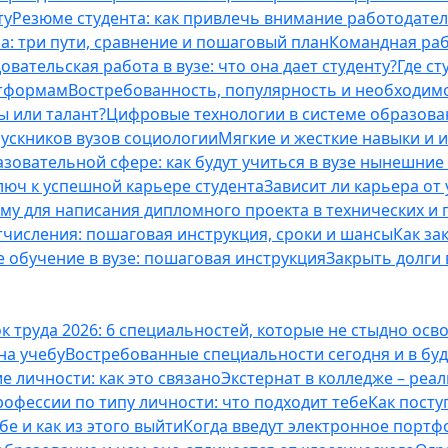
ту
Резюме студента: как привлечь внимание работодател
а: три пути, сравнение и пошаговый план
Командная раб
вательская работа в вузе: что она дает студенту?
Где с
атформам
Востребованность, популярность и необходим
ы или талант?
Цифровые технологии в системе образова
ускников вузов социологии
Мягкие и жесткие навыки и 
азовательной сфере: как будут учиться в вузе нынешни
люч к успешной карьере студента
Зависит ли карьера от
ему для написания дипломного проекта в технических и 
отчисления: пошаговая инструкция, сроки и шансы
Как за
 обучение в вузе: пошаговая инструкция
Закрыть долги в
к труда 2026: 6 специальностей, которые не стыдно осв
 на учебу
Востребованные специальности сегодня и в б
 личности: как это связано
Экстернат в колледже – реал
офессии по типу личности: что подходит тебе
Как посту
е и как из этого выйти
Когда введут электронное портф