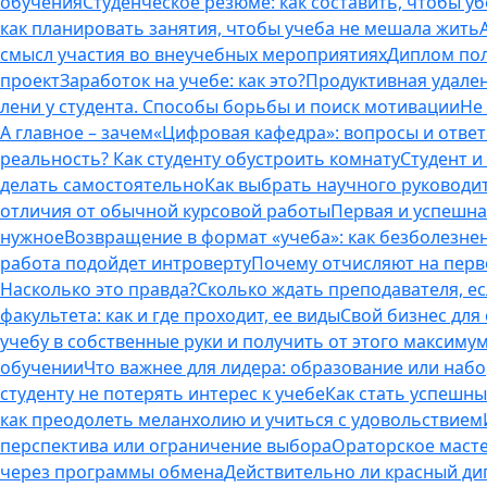
обучения
Студенческое резюме: как составить, чтобы у
как планировать занятия, чтобы учеба не мешала жить
смысл участия во внеучебных мероприятиях
Диплом пол
проект
Заработок на учебе: как это?
Продуктивная удален
лени у студента. Способы борьбы и поиск мотивации
Не
А главное – зачем
«Цифровая кафедра»: вопросы и отве
реальность? Как студенту обустроить комнату
Студент и 
делать самостоятельно
Как выбрать научного руководит
отличия от обычной курсовой работы
Первая и успешна
нужное
Возвращение в формат «учеба»: как безболезне
работа подойдет интроверту
Почему отчисляют на перво
Насколько это правда?
Сколько ждать преподавателя, есл
факультета: как и где проходит, ее виды
Свой бизнес для 
учебу в собственные руки и получить от этого максиму
обучении
Что важнее для лидера: образование или наб
студенту не потерять интерес к учебе
Как стать успешны
как преодолеть меланхолию и учиться с удовольствием
перспектива или ограничение выбора
Ораторское масте
через программы обмена
Действительно ли красный дип