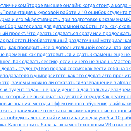
 отличником
Второе высшее онлайн: когда стоит, а когда 
ь
Презентация к курсовой работе и 10 ошибок студента
рма и его эффективность при подготовке к экзаменам
К
ом
Сбор материала для дипломной работы: где, как, скол
ый проект. Что делать: сдаваться сразу или продолжат
как работать
Необязательный раздаточный материал: ка
ть, как проверить
Все о дополнительной сессии: кто, ког
е времени: как подготовиться и сдать
Экзамены еще не 
ишел. Как сдавать сессию, если ничего не знаешь
Мастерс
 делать студенту
Твоя первая сессия: как вести себя на э
еподавателя в университете: как это сделать
Что прочита
это, зачем и можно ли отказаться
Возвращение в alma m
 «Студент года» – не ради денег, а для пользы дела
Врем
ты, который не выключат на десятой секунде
Как реагиро
 новые знания: методы эффективного обучения, лайфхак
 взять правильные ответы на экзаменационные вопросы
Как победить лень и найти мотивацию для учебы: 10 раб
нка. Как оспорить балл за экзамен
Технологии VR в высш