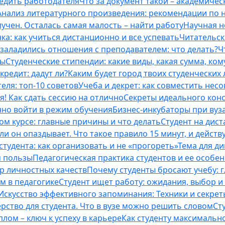
бедить работодателя
Что за документ такой – академическ
Анализ литературного произведения: рекомендации по
учен. Осталась самая малость – найти работу
Научная н
ка: как учиться дистанционно и все успевать
Читательск
 заладились отношения с преподавателем: что делать?
Ч
ты
Студенческие стипендии: какие виды, какая сумма, ко
кредит: дадут ли?
Каким будет город твоих студенческих 
еля: топ-10 советов
Учеба и декрет: как совместить нес
я! Как сдать сессию на отлично
Секреты идеального конс
нно войти в режим обучения
Бизнес-инкубаторы при вузах
м курсе: главные причины и что делать
Студент на дис
и он опаздывает. Что такое правило 15 минут, и действу
студента: как организовать и не «прогореть»
Тема для д
м пользы
Педагогическая практика студентов и ее особе
ор личностных качеств
Почему студенты бросают учебу: г
м в педагогике
Студент ищет работу: ожидания, выбор и
Искусство эффективного запоминания: Техники и секре
рство для студента. Что в вузе можно решить словом
Ст
лом – ключ к успеху в карьере
Как студенту максимальн