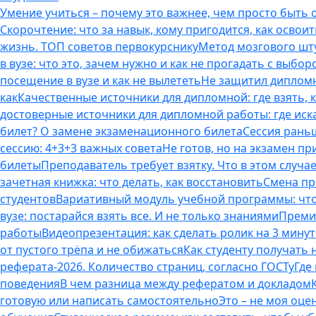
Умение учиться – почему это важнее, чем просто быть
Скорочтение: что за навык, кому пригодится, как освоит
жизнь. ТОП советов первокурснику
Метод мозгового шту
в вузе: что это, зачем нужно и как не прогадать с выбор
посещение в вузе и как не вылететь
Не защитил дипломн
как
Качественные источники для дипломной: где взять, 
достоверные источники для дипломной работы: где иска
билет? О замене экзаменационного билета
Сессия раньш
сессию: 4+3+3 важных совета
Не готов, но на экзамен пр
билеты
Преподаватель требует взятку. Что в этом случае
зачетная книжка: что делать, как восстановить
Смена пр
студентов
Вариативный модуль учебной программы: что 
вузе: постарайся взять все. И не только знаниями
Премия
работы
Видеопрезентация: как сделать ролик на 3 мину
от пустого трёпа и не обижаться
Как студенту получать
реферата-2026. Количество страниц, согласно ГОСТу
Где
поведения
В чем разница между рефератом и докладом
готовую или написать самостоятельно
Это – не моя оце