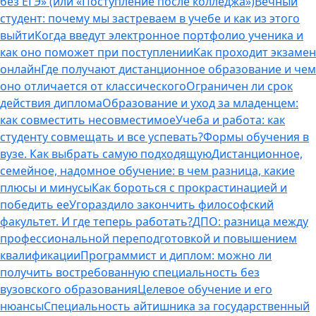
без ЕГЭ» (или «Поступление после колледжа»)
Вечный
студент: почему мы застреваем в учебе и как из этого
выйти
Когда введут электронное портфолио ученика и
как оно поможет при поступлении
Как проходит экзамен
онлайн
Где получают дистанционное образование и чем
оно отличается от классического
Ограничен ли срок
действия диплома
Образование и уход за младенцем:
как совместить несовместимое
Учеба и работа: как
студенту совмещать и все успевать?
Формы обучения в
вузе. Как выбрать самую подходящую
Дистанционное,
семейное, надомное обучение: в чем разница, какие
плюсы и минусы
Как бороться с прокрастинацией и
победить ее
Угораздило закончить философский
факультет. И где теперь работать?
ДПО: разница между
профессиональной переподготовкой и повышением
квалификации
Программист и диплом: можно ли
получить востребованную специальность без
вузовского образования
Целевое обучение и его
нюансы
Специальность айтишника за государственный