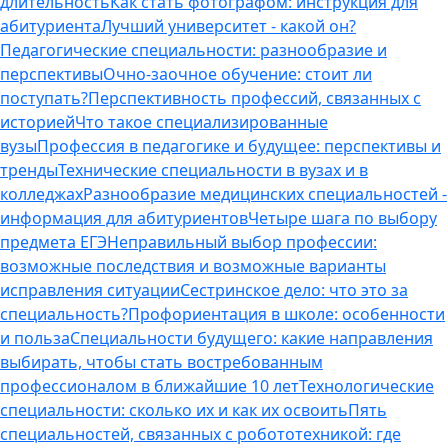
длительность
Как стать фотографом: инструкция для
абитуриента
Лучший университет - какой он?
Педагогические специальности: разнообразие и
перспективы
Очно-заочное обучение: стоит ли
поступать?
Перспективность профессий, связанных с
историей
Что такое специализированные
вузы
Профессия в педагогике и будущее: перспективы и
тренды
Технические специальности в вузах и в
колледжах
Разнообразие медицинских специальностей -
информация для абитуриентов
Четыре шага по выбору
предмета ЕГЭ
Неправильный выбор профессии:
возможные последствия и возможные варианты
исправления ситуации
Сестринское дело: что это за
специальность?
Профориентация в школе: особенности
и польза
Специальности будущего: какие направления
выбирать, чтобы стать востребованным
профессионалом в ближайшие 10 лет
Технологические
специальности: сколько их и как их освоить
Пять
специальностей, связанных с робототехникой: где