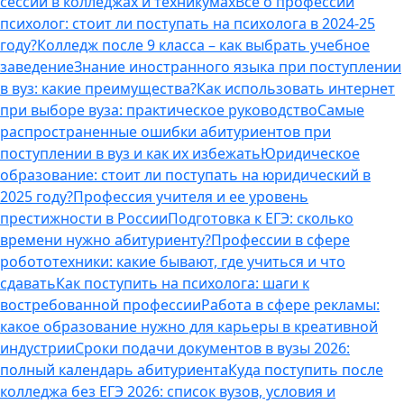
сессии в колледжах и техникумах
Все о профессии
психолог: стоит ли поступать на психолога в 2024-25
году?
Колледж после 9 класса – как выбрать учебное
заведение
Знание иностранного языка при поступлении
в вуз: какие преимущества?
Как использовать интернет
при выборе вуза: практическое руководство
Самые
распространенные ошибки абитуриентов при
поступлении в вуз и как их избежать
Юридическое
образование: стоит ли поступать на юридический в
2025 году?
Профессия учителя и ее уровень
престижности в России
Подготовка к ЕГЭ: сколько
времени нужно абитуриенту?
Профессии в сфере
робототехники: какие бывают, где учиться и что
сдавать
Как поступить на психолога: шаги к
востребованной профессии
Работа в сфере рекламы:
какое образование нужно для карьеры в креативной
индустрии
Сроки подачи документов в вузы 2026:
полный календарь абитуриента
Куда поступить после
колледжа без ЕГЭ 2026: список вузов, условия и