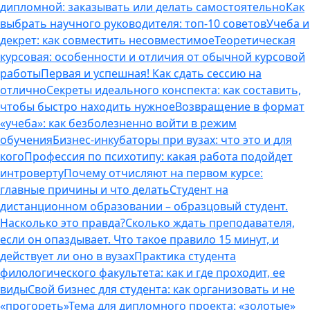
дипломной: заказывать или делать самостоятельно
Как
выбрать научного руководителя: топ-10 советов
Учеба и
декрет: как совместить несовместимое
Теоретическая
курсовая: особенности и отличия от обычной курсовой
работы
Первая и успешная! Как сдать сессию на
отлично
Секреты идеального конспекта: как составить,
чтобы быстро находить нужное
Возвращение в формат
«учеба»: как безболезненно войти в режим
обучения
Бизнес-инкубаторы при вузах: что это и для
кого
Профессия по психотипу: какая работа подойдет
интроверту
Почему отчисляют на первом курсе:
главные причины и что делать
Студент на
дистанционном образовании – образцовый студент.
Насколько это правда?
Сколько ждать преподавателя,
если он опаздывает. Что такое правило 15 минут, и
действует ли оно в вузах
Практика студента
филологического факультета: как и где проходит, ее
виды
Свой бизнес для студента: как организовать и не
«прогореть»
Тема для дипломного проекта: «золотые»