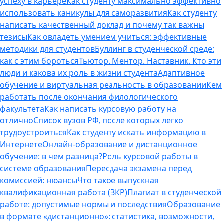
успеху в карьере
Как студенту максимально эффективно
использовать каникулы для саморазвития
Как студенту
написать качественный доклад и почему так важны
тезисы
Как овладеть умением учиться: эффективные
методики для студентов
Буллинг в студенческой среде:
как с этим бороться
Тьютор. Ментор. Наставник. Кто эти
люди и какова их роль в жизни студента
Адаптивное
обучение и виртуальная реальность в образовании
Кем
работать после окончания филологического
факультета
Как написать курсовую работу на
отлично
Список вузов РФ, после которых легко
трудоустроиться
Как студенту искать информацию в
Интернете
Онлайн-образование и дистанционное
обучение: в чем разница?
Роль курсовой работы в
системе образования
Пересдача экзамена перед
комиссией: нюансы
Что такое выпускная
квалификационная работа (ВКР)
Плагиат в студенческой
работе: допустимые нормы и последствия
Образование
в формате «дистанционно»: статистика, возможности,