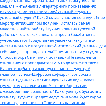
кайдзен: как планировать занятия, чтобы учеба не
мешала жить
Анализ литературного произведения:
рекомендации по написанию
Активный студент –
успешный студент? Какой смысл участия во внеучебных
мероприятиях
Диплом получен. Осталась самая
малость – найти работу
Научная новизна курсовой
работы: что это, как вписать в проект
Заработок на
учебе: как это?
Продуктивная удаленка: как учиться
дистанционно и все успевать
Читательский дневник: для
себя или для преподавателя?
Причины лени у студента.
Способы борьбы и поиск мотивации
Не заладились
отношения с преподавателем: что делать?
Что такое
бизнес-инкубатор и как туда попасть студенту. А
главное – зачем
«Цифровая кафедра»: вопросы и
ответы
Студенческие стипендии: какие виды, какая
сумма, кому выплачивают
Уютное общежитие:
оксюморон или реальность? Как студенту обустроить
комнату
Студент и кредит: дадут ли?
Каким будет город
твоих студенческих лет
Стоимость написания