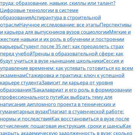
труда: образование, навыки, скиллы или талант?
Цифровые технологии в системе
образования
Аспирантура в строительной
отрасли
Научное исследование: все этапы
Перспективы
и карьера для выпускников вузов социологии
Мягкие и
жесткие навыки и их роль в обучении и построении
карьеры
Студент после 35 лет: как преодолеть страх
перед учебой
Тренды в образовательной сфере: как
будут учиться в вузе нынешние школьники
Сессия и
управление временем: как успевать готовиться ко всем
экзаменам
Стажировка и практика: ключ к успешной
карьере студента
Зависит ли карьера от уровня
образования?
Бакалавриат и его роль в формировании
профессионального пути
Как выбрать тему для
написания дипломного проекта в технических и
гуманитарных вузах
Плагиат в студенческой работе:
нормы и последствия
Как восстановиться в вузе после
отчисления: пошаговая инструкция, сроки и шансы
Как
закрыть академическую задолженность в вузе: сколько