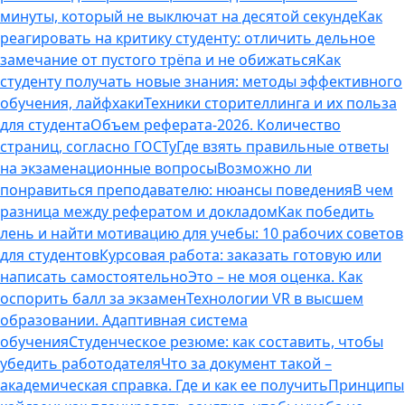
минуты, который не выключат на десятой секунде
Как
реагировать на критику студенту: отличить дельное
замечание от пустого трёпа и не обижаться
Как
студенту получать новые знания: методы эффективного
обучения, лайфхаки
Техники сторителлинга и их польза
для студента
Объем реферата-2026. Количество
страниц, согласно ГОСТу
Где взять правильные ответы
на экзаменационные вопросы
Возможно ли
понравиться преподавателю: нюансы поведения
В чем
разница между рефератом и докладом
Как победить
лень и найти мотивацию для учебы: 10 рабочих советов
для студентов
Курсовая работа: заказать готовую или
написать самостоятельно
Это – не моя оценка. Как
оспорить балл за экзамен
Технологии VR в высшем
образовании. Адаптивная система
обучения
Студенческое резюме: как составить, чтобы
убедить работодателя
Что за документ такой –
академическая справка. Где и как ее получить
Принципы