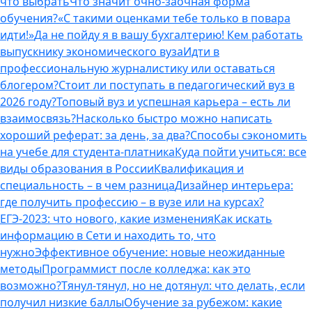
что выбрать
Что значит очно-заочная форма
обучения?
«С такими оценками тебе только в повара
идти!»
Да не пойду я в вашу бухгалтерию! Кем работать
выпускнику экономического вуза
Идти в
профессиональную журналистику или оставаться
блогером?
Стоит ли поступать в педагогический вуз в
2026 году?
Топовый вуз и успешная карьера – есть ли
взаимосвязь?
Насколько быстро можно написать
хороший реферат: за день, за два?
Способы сэкономить
на учебе для студента-платника
Куда пойти учиться: все
виды образования в России
Квалификация и
специальность – в чем разница
Дизайнер интерьера:
где получить профессию – в вузе или на курсах?
ЕГЭ-2023: что нового, какие изменения
Как искать
информацию в Сети и находить то, что
нужно
Эффективное обучение: новые неожиданные
методы
Программист после колледжа: как это
возможно?
Тянул-тянул, но не дотянул: что делать, если
получил низкие баллы
Обучение за рубежом: какие