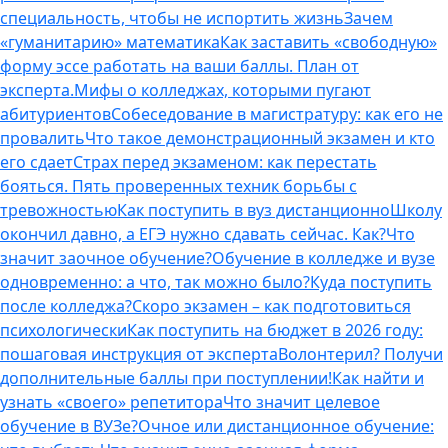
специальность, чтобы не испортить жизнь
Зачем
«гуманитарию» математика
Как заставить «свободную»
форму эссе работать на ваши баллы. План от
эксперта.
Мифы о колледжах, которыми пугают
абитуриентов
Собеседование в магистратуру: как его не
провалить
Что такое демонстрационный экзамен и кто
его сдает
Страх перед экзаменом: как перестать
бояться. Пять проверенных техник борьбы с
тревожностью
Как поступить в вуз дистанционно
Школу
окончил давно, а ЕГЭ нужно сдавать сейчас. Как?
Что
значит заочное обучение?
Обучение в колледже и вузе
одновременно: а что, так можно было?
Куда поступить
после колледжа?
Скоро экзамен – как подготовиться
психологически
Как поступить на бюджет в 2026 году:
пошаговая инструкция от эксперта
Волонтерил? Получи
дополнительные баллы при поступлении!
Как найти и
узнать «своего» репетитора
Что значит целевое
обучение в ВУЗе?
Очное или дистанционное обучение: