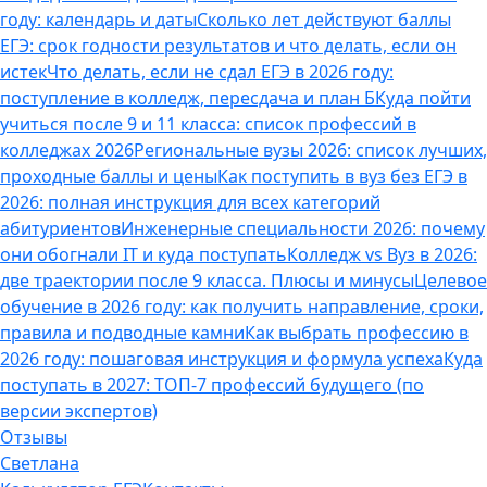
году: календарь и даты
Сколько лет действуют баллы
ЕГЭ: срок годности результатов и что делать, если он
истек
Что делать, если не сдал ЕГЭ в 2026 году:
поступление в колледж, пересдача и план Б
Куда пойти
учиться после 9 и 11 класса: список профессий в
колледжах 2026
Региональные вузы 2026: список лучших,
проходные баллы и цены
Как поступить в вуз без ЕГЭ в
2026: полная инструкция для всех категорий
абитуриентов
Инженерные специальности 2026: почему
они обогнали IT и куда поступать
Колледж vs Вуз в 2026:
две траектории после 9 класса. Плюсы и минусы
Целевое
обучение в 2026 году: как получить направление, сроки,
правила и подводные камни
Как выбрать профессию в
2026 году: пошаговая инструкция и формула успеха
Куда
поступать в 2027: ТОП-7 профессий будущего (по
версии экспертов)
Отзывы
Светлана