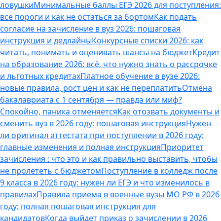
ловушки
Минимальные баллы ЕГЭ 2026 для поступления:
все пороги и как не остаться за бортом
Как подать
согласие на зачисление в вуз 2026: пошаговая
инструкция и дедлайны
Конкурсные списки 2026: как
читать, понимать и оценивать шансы на бюджет
Кредит
на образование 2026: всё, что нужно знать о рассрочке
и льготных кредитах
Платное обучение в вузе 2026:
новые правила, рост цен и как не переплатить
Отмена
бакалавриата с 1 сентября — правда или миф?
Спокойно, паника отменяется
Как отозвать документы и
сменить вуз в 2026 году: пошаговая инструкция
Нужен
ли оригинал аттестата при поступлении в 2026 году:
главные изменения и полная инструкция
Приоритет
зачисления : что это и как правильно выставить, чтобы
не пролететь с бюджетом
Поступление в колледж после
9 класса в 2026 году: нужен ли ЕГЭ и что изменилось в
правилах
Правила приема в военные вузы МО РФ в 2026
году: полная пошаговая инструкция для
кандидатов
Когда выйдет приказ о зачислении в 2026