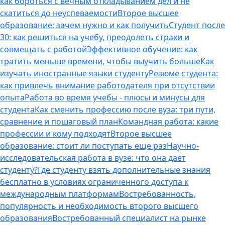
как бороться с вечным откладыванием дел и не
скатиться до неуспеваемости
Второе высшее
образование: зачем нужно и как получить
Студент после
30: как решиться на учебу, преодолеть страхи и
совмещать с работой
Эффективное обучение: как
тратить меньше времени, чтобы выучить больше
Как
изучать иностранные языки студенту
Резюме студента:
как привлечь внимание работодателя при отсутствии
опыта
Работа во время учебы - плюсы и минусы для
студента
Как сменить профессию после вуза: три пути,
сравнение и пошаговый план
Командная работа: какие
профессии и кому подходят
Второе высшее
образование: стоит ли поступать еще раз
Научно-
исследовательская работа в вузе: что она дает
студенту?
Где студенту взять дополнительные знания
бесплатно в условиях ограниченного доступа к
международным платформам
Востребованность,
популярность и необходимость второго высшего
образования
Востребованный специалист на рынке