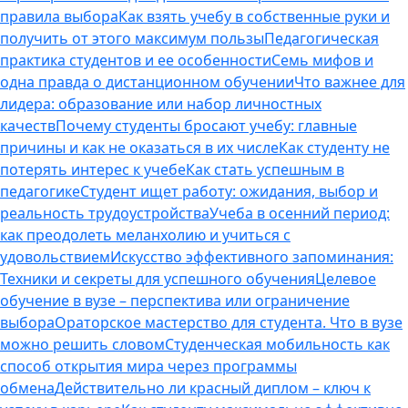
правила выбора
Как взять учебу в собственные руки и
получить от этого максимум пользы
Педагогическая
практика студентов и ее особенности
Семь мифов и
одна правда о дистанционном обучении
Что важнее для
лидера: образование или набор личностных
качеств
Почему студенты бросают учебу: главные
причины и как не оказаться в их числе
Как студенту не
потерять интерес к учебе
Как стать успешным в
педагогике
Студент ищет работу: ожидания, выбор и
реальность трудоустройства
Учеба в осенний период:
как преодолеть меланхолию и учиться с
удовольствием
Искусство эффективного запоминания:
Техники и секреты для успешного обучения
Целевое
обучение в вузе – перспектива или ограничение
выбора
Ораторское мастерство для студента. Что в вузе
можно решить словом
Студенческая мобильность как
способ открытия мира через программы
обмена
Действительно ли красный диплом – ключ к