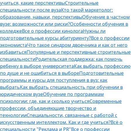
учиться, какие перспективы
Строительные
специальности после вуза
Кто такой маркетолог:
образование, навыки, перспективы
Обучение в частном
вузе: возможности или риски?
Особенности обучения в
колледже
Все о профессии кинолога
Нужны ли
подготовительные курсы абитуриенту?
Все о профессии
экономиста
Что такое синдром двоечника и как от него
избавиться
Популярные и перспективные строительные
специальности
Родительская поддержка: как помочь
ребенку в выборе университета
Как выбрать профессию
по душе и не ошибиться в выборе
Подготовительные
программы и курсы для поступления в вуз: как
выбрать
Как выбрать специальность при обучении в
юридическом вузе
Обучение по программам
психологии: где, как и сколько учиться
Современные
профессии, объединяющие творчество и
технологии
Специальности, связанные с работой с
искусственным интеллектом. Как и где учиться?
Всё о
специальности "Реклама и PR"
Все о профессии