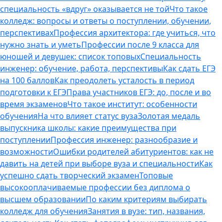
специальность «вдруг» оказывается не той
Что такое
колледж: вопросы и ответы о поступлении, обучении,
перспективах
Профессия архитектора: где учиться, что
нужно знать и уметь
Профессии после 9 класса для
юношей и девушек: список топовых
Специальность
инженер: обучение, работа, перспективы
Как сдать ЕГЭ
на 100 баллов
Как преодолеть усталость в период
подготовки к ЕГЭ
Права участников ЕГЭ: до, после и во
время экзаменов
Что такое институт: особенности
обучения
На что влияет статус вуза
Золотая медаль
выпускника школы: какие преимущества при
поступлении
Профессия инженер: разнообразие и
возможности
Ошибки родителей абитуриентов: как не
давить на детей при выборе вуза и специальности
Как
успешно сдать творческий экзамен
Топовые
высокооплачиваемые профессии без диплома о
высшем образовании
По каким критериям выбирать
колледж для обучения
Занятия в вузе: тип, названия,