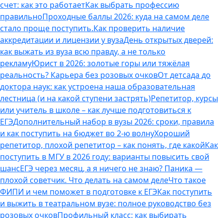
счет: как это работает
Как выбрать профессию
правильно
Проходные баллы 2026: куда на самом деле
стало проще поступить.
Как проверить наличие
аккредитации и лицензии у вуза
День открытых дверей:
как выжать из вуза всю правду, а не только
рекламу
Юрист в 2026: золотые горы или тяжёлая
реальность? Карьера без розовых очков
От детсада до
доктора наук: как устроена наша образовательная
лестница (и на какой ступени застрять)
Репетитор, курсы
или учитель в школе – как лучше подготовиться к
ЕГЭ
Дополнительный набор в вузы 2026: сроки, правила
и как поступить на бюджет во 2‑ю волну
Хороший
репетитор, плохой репетитор – как понять, где какой
Как
поступить в МГУ в 2026 году: варианты повысить свой
шанс
ЕГЭ через месяц, а я ничего не знаю? Паника —
плохой советчик. Что делать на самом деле
Что такое
ФИПИ и чем поможет в подготовке к ЕГЭ
Как поступить
и выжить в театральном вузе: полное руководство без
розовых очков
Профильный класс: как выбирать