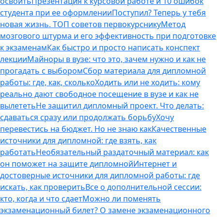
освоить
Презентация к курсовой работе и 10 ошибок
студента при ее оформлении
Поступил? Теперь у тебя
новая жизнь. ТОП советов первокурснику
Метод
мозгового штурма и его эффективность при подготовке
к экзаменам
Как быстро и просто написать конспект
лекции
Майноры в вузе: что это, зачем нужно и как не
прогадать с выбором
Сбор материала для дипломной
работы: где, как, сколько
Ходить или не ходить: кому
реально дают свободное посещение в вузе и как не
вылететь
Не защитил дипломный проект. Что делать:
сдаваться сразу или продолжать борьбу
Хочу
перевестись на бюджет. Но не знаю как
Качественные
источники для дипломной: где взять, как
работать
Необязательный раздаточный материал: как
он поможет на защите дипломной
Интернет и
достоверные источники для дипломной работы: где
искать, как проверить
Все о дополнительной сессии:
кто, когда и что сдает
Можно ли поменять
экзаменационный билет? О замене экзаменационного