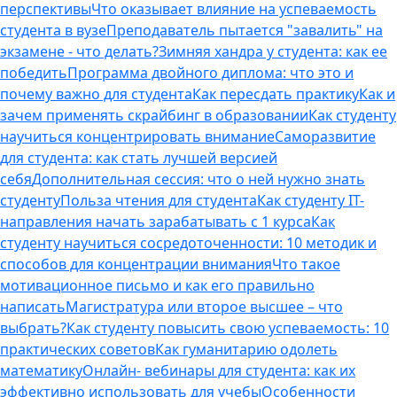
перспективы
Что оказывает влияние на успеваемость
студента в вузе
Преподаватель пытается "завалить" на
экзамене - что делать?
Зимняя хандра у студента: как ее
победить
Программа двойного диплома: что это и
почему важно для студента
Как пересдать практику
Как и
зачем применять скрайбинг в образовании
Как студенту
научиться концентрировать внимание
Саморазвитие
для студента: как стать лучшей версией
себя
Дополнительная сессия: что о ней нужно знать
студенту
Польза чтения для студента
Как студенту IT-
направления начать зарабатывать с 1 курса
Как
студенту научиться сосредоточенности: 10 методик и
способов для концентрации внимания
Что такое
мотивационное письмо и как его правильно
написать
Магистратура или второе высшее – что
выбрать?
Как студенту повысить свою успеваемость: 10
практических советов
Как гуманитарию одолеть
математику
Онлайн- вебинары для студента: как их
эффективно использовать для учебы
Особенности