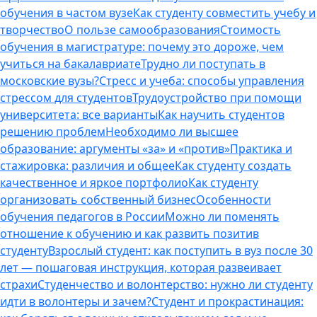
обучения в частом вузе
Как студенту совместить учебу и
творчество
О пользе самообразования
Стоимость
обучения в магистратуре: почему это дороже, чем
учиться на бакалавриате
Трудно ли поступать в
московские вузы?
Стресс и учеба: способы управления
стрессом для студентов
Трудоустройство при помощи
университета: все варианты
Как научить студентов
решению проблем
Необходимо ли высшее
образование: аргументы «за» и «против»
Практика и
стажировка: различия и общее
Как студенту создать
качественное и яркое портфолио
Как студенту
организовать собственный бизнес
Особенности
обучения педагогов в России
Можно ли поменять
отношение к обучению и как развить позитив
студенту
Взрослый студент: как поступить в вуз после 30
лет — пошаговая инструкция, которая развеивает
страхи
Студенчество и волонтерство: нужно ли cтуденту
идти в волонтеры и зачем?
Студент и прокрастинация: