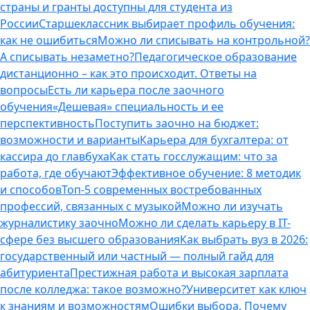
страны и гранты доступны для студента из
России
Старшеклассник выбирает профиль обучения:
как не ошибиться
Можно ли списывать на контрольной?
А списывать незаметно?
Педагогическое образование
дистанционно – как это происходит. Ответы на
вопросы
Есть ли карьера после заочного
обучения
«Дешевая» специальность и ее
перспективность
Поступить заочно на бюджет:
возможности и варианты
Карьера для бухгалтера: от
кассира до главбуха
Как стать госслужащим: что за
работа, где обучают
Эффективное обучение: 8 методик
и способов
Топ-5 современных востребованных
профессий, связанных с музыкой
Можно ли изучать
журналистику заочно
Можно ли сделать карьеру в IT-
сфере без высшего образования
Как выбрать вуз в 2026:
государственный или частный — полный гайд для
абитуриента
Престижная работа и высокая зарплата
после колледжа: такое возможно?
Университет как ключ
к знаниям и возможностям
Ошибки выбора. Почему