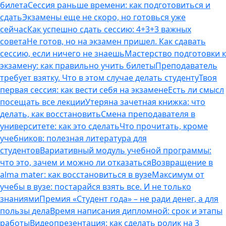
билета
Сессия раньше времени: как подготовиться и
сдать
Экзамены еще не скоро, но готовься уже
сейчас
Как успешно сдать сессию: 4+3+3 важных
совета
Не готов, но на экзамен пришел. Как сдавать
сессию, если ничего не знаешь
Мастерство подготовки к
экзамену: как правильно учить билеты
Преподаватель
требует взятку. Что в этом случае делать студенту
Твоя
первая сессия: как вести себя на экзамене
Есть ли смысл
посещать все лекции
Утеряна зачетная книжка: что
делать, как восстановить
Смена преподавателя в
университете: как это сделать
Что прочитать, кроме
учебников: полезная литература для
студентов
Вариативный модуль учебной программы:
что это, зачем и можно ли отказаться
Возвращение в
alma mater: как восстановиться в вузе
Максимум от
учебы в вузе: постарайся взять все. И не только
знаниями
Премия «Студент года» – не ради денег, а для
пользы дела
Время написания дипломной: срок и этапы
работы
Видеопрезентация: как сделать ролик на 3