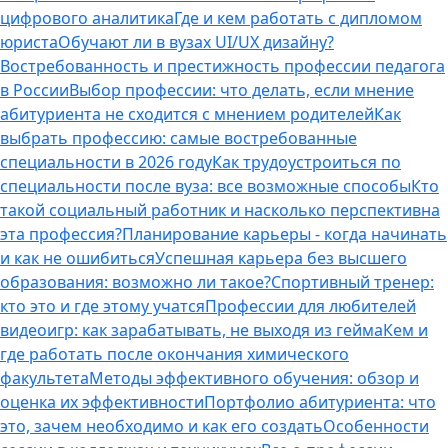
цифрового аналитика
Где и кем работать с дипломом
юриста
Обучают ли в вузах UI/UX дизайну?
Востребованность и престижность профессии педагога
в России
Выбор профессии: что делать, если мнение
абитуриента не сходится с мнением родителей
Как
выбрать профессию: самые востребованные
специальности в 2026 году
Как трудоустроиться по
специальности после вуза: все возможные способы
Кто
такой социальный работник и насколько перспективна
эта профессия?
Планирование карьеры - когда начинать
и как не ошибиться
Успешная карьера без высшего
образования: возможно ли такое?
Спортивный тренер:
кто это и где этому учатся
Профессии для любителей
видеоигр: как зарабатывать, не выходя из гейма
Кем и
где работать после окончания химического
факультета
Методы эффективного обучения: обзор и
оценка их эффективности
Портфолио абитуриента: что
это, зачем необходимо и как его создать
Особенности