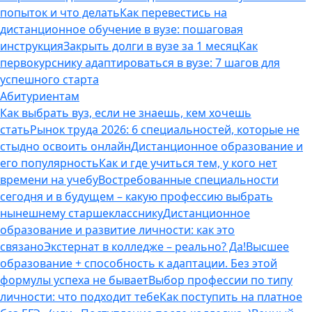
попыток и что делать
Как перевестись на
дистанционное обучение в вузе: пошаговая
инструкция
Закрыть долги в вузе за 1 месяц
Как
первокурснику адаптироваться в вузе: 7 шагов для
успешного старта
Абитуриентам
Как выбрать вуз, если не знаешь, кем хочешь
стать
Рынок труда 2026: 6 специальностей, которые не
стыдно освоить онлайн
Дистанционное образование и
его популярность
Как и где учиться тем, у кого нет
времени на учебу
Востребованные специальности
сегодня и в будущем – какую профессию выбрать
нынешнему старшекласснику
Дистанционное
образование и развитие личности: как это
связано
Экстернат в колледже – реально? Да!
Высшее
образование + способность к адаптации. Без этой
формулы успеха не бывает
Выбор профессии по типу
личности: что подходит тебе
Как поступить на платное