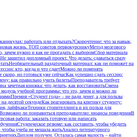
 каникулах: работать или отдыхать?
Скорочтение: что за навык,
 новая жизнь. ТОП советов первокурснику
Метод мозгового
о, зачем нужно и как не прогадать с выбором
Сбор материала
ь
Не защитил дипломный проект. Что делать: сдаваться сразу
тать
Необязательный раздаточный материал: как он поможет на
ссии: кто, когда и что сдает
Можно ли поменять
 скоро, но готовься уже сейчас
Как успешно сдать сессию:
мену: как правильно учить билеты
Преподаватель требует
на зачетная книжка: что делать, как восстановить
Смена
модуль учебной программы: что это, зачем и можно ли
ниями
Премия «Студент года» – не ради денег, а для пользы
 на десятой секунде
Как реагировать на критику студенту:
ия, лайфхаки
Техники сторителлинга и их польза для
Возможно ли понравиться преподавателю: нюансы поведения
В
рсовая работа: заказать готовую или написать
обучения
Студенческое резюме: как составить, чтобы убедить
, чтобы учеба не мешала жить
Анализ литературного
приятиях
Диплом получен. Осталась самая малость – найти