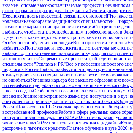
экзамен
Топовые высокооплачиваемые профессии без диплома 
фотографом: инструкция для абитуриента
Лучший университет 
Перспективность профессий, связанных с историей
Что такое 
колледжах
Разнообразие медицинских специальностей - информ
возможные варианты исправления ситуации
Сестринское дело: 
выбирать, чтобы стать востребованным профессионалом в бли
где учиться, какие перспективы
Строительные специальности по
Особенности обучения в колледже
Все о профессии кинолога
Ну
избавиться
Популярные и перспективные строительные специа
выборе
Подготовительные программы и курсы для поступления 
и сколько учиться
Современные профессии, объединяющие твор
специальности "Реклама и PR"
Все о профессии цифрового ана
педагога в России
Выбор профессии: что делать, если мнение а
трудоустроиться по специальности после вуза: все возможные 
не ошибиться
Успешная карьера без высшего образования: возм
из гейма
Кем и где работать после окончания химического факул
как его создать
Особенности сессии в колледжах и техникумах
В
заведение
Знание иностранного языка при поступлении в вуз: 
абитуриентов при поступлении в вуз и как их избежать
Юридиче
России
Подготовка к ЕГЭ: сколько времени нужно абитуриенту
востребованной профессии
Работа в сфере рекламы: какое обр
поступить после колледжа без ЕГЭ 2026: список вузов, услови
зачисление в вуз 2026: пошаговая инструкция и дедлайны
Конку
рассрочке и льготных кредитах
Платное обучение в вузе 2026: н