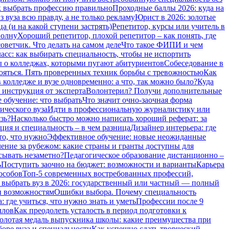
 выбрать профессию правильно
Проходные баллы 2026: куда на
 вуза всю правду, а не только рекламу
Юрист в 2026: золотые
а (и на какой ступени застрять)
Репетитор, курсы или учитель в
волну
Хороший репетитор, плохой репетитор – как понять, где
оветчик. Что делать на самом деле
Что такое ФИПИ и чем
сс: как выбирать специальность, чтобы не испортить
о колледжах, которыми пугают абитуриентов
Собеседование в
бояться. Пять проверенных техник борьбы с тревожностью
Как
 колледже и вузе одновременно: а что, так можно было?
Куда
 инструкция от эксперта
Волонтерил? Получи дополнительные
 обучение: что выбрать
Что значит очно-заочная форма
ического вуза
Идти в профессиональную журналистику или
зь?
Насколько быстро можно написать хороший реферат: за
ия и специальность – в чем разница
Дизайнер интерьера: где
то, что нужно
Эффективное обучение: новые неожиданные
ение за рубежом: какие страны и гранты доступны для
сывать незаметно?
Педагогическое образование дистанционно –
ь
Поступить заочно на бюджет: возможности и варианты
Карьера
особов
Топ-5 современных востребованных профессий,
 выбрать вуз в 2026: государственный или частный — полный
и возможностям
Ошибки выбора. Почему специальность
 где учиться, что нужно знать и уметь
Профессии после 9
ллов
Как преодолеть усталость в период подготовки к
олотая медаль выпускника школы: какие преимущества при
боре вуза и специальности
Как успешно сдать творческий