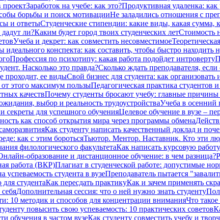
в проект
Заработок на учебе: как это?
Продуктивная удаленка: как 
особы борьбы и поиск мотивации
Не заладились отношения с преп
сы и ответы
Студенческие стипендии: какие виды, какая сумма,
 дадут ли?
Каким будет город твоих студенческих лет
Стоимость н
етов
Учеба и декрет: как совместить несовместимое
Теоретическая
ы идеального конспекта: как составить, чтобы быстро находить 
ого
Профессия по психотипу: какая работа подойдет интроверту
П
дент. Насколько это правда?
Сколько ждать преподавателя, если 
е проходит, ее виды
Свой бизнес для студента: как организовать 
ь от этого максимум пользы
Педагогическая практика студентов и
стных качеств
Почему студенты бросают учебу: главные причины и
 ожидания, выбор и реальность трудоустройства
Учеба в осенний 
и секреты для успешного обучения
Целевое обучение в вузе – п
ность как способ открытия мира через программы обмена
Действ
саморазвития
Как студенту написать качественный доклад и поч
еде: как с этим бороться
Тьютор. Ментор. Наставник. Кто эти лю
чания филологического факультета
Как написать курсовую работу
Онлайн-образование и дистанционное обучение: в чем разница?
Р
ая работа (ВКР)
Плагиат в студенческой работе: допустимые но
а успеваемость студента в вузе
Преподаватель пытается "завалить
 для студента
Как пересдать практику
Как и зачем применять скр
 себя
Дополнительная сессия: что о ней нужно знать студенту
Пол
ти: 10 методик и способов для концентрации внимания
Что такое
туденту повысить свою успеваемость: 10 практических советов
К
ти обучения в частом вузе
Как студенту совместить учебу и твор