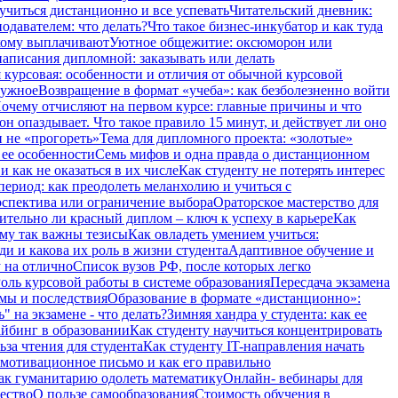
учиться дистанционно и все успевать
Читательский дневник:
одавателем: что делать?
Что такое бизнес-инкубатор и как туда
 кому выплачивают
Уютное общежитие: оксюморон или
аписания дипломной: заказывать или делать
 курсовая: особенности и отличия от обычной курсовой
нужное
Возвращение в формат «учеба»: как безболезненно войти
очему отчисляют на первом курсе: главные причины и что
он опаздывает. Что такое правило 15 минут, и действует ли оно
и не «прогореть»
Тема для дипломного проекта: «золотые»
 ее особенности
Семь мифов и одна правда о дистанционном
 как не оказаться в их числе
Как студенту не потерять интерес
период: как преодолеть меланхолию и учиться с
ерспектива или ограничение выбора
Ораторское мастерство для
ительно ли красный диплом – ключ к успеху в карьере
Как
ему так важны тезисы
Как овладеть умением учиться:
ди и какова их роль в жизни студента
Адаптивное обучение и
 на отлично
Список вузов РФ, после которых легко
оль курсовой работы в системе образования
Пересдача экзамена
рмы и последствия
Образование в формате «дистанционно»:
" на экзамене - что делать?
Зимняя хандра у студента: как ее
айбинг в образовании
Как студенту научиться концентрировать
ьза чтения для студента
Как студенту IT-направления начать
 мотивационное письмо и как его правильно
ак гуманитарию одолеть математику
Онлайн- вебинары для
чество
О пользе самообразования
Стоимость обучения в