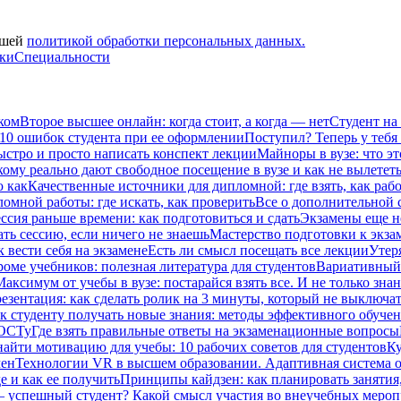
ашей
политикой обработки персональных данных.
вки
Специальности
ком
Второе высшее онлайн: когда стоит, а когда — нет
Студент на
 10 ошибок студента при ее оформлении
Поступил? Теперь у тебя
ыстро и просто написать конспект лекции
Майноры в вузе: что эт
кому реально дают свободное посещение в вузе и как не вылетет
ю как
Качественные источники для дипломной: где взять, как рабо
омной работы: где искать, как проверить
Все о дополнительной се
ссия раньше времени: как подготовиться и сдать
Экзамены еще не
ать сессию, если ничего не знаешь
Мастерство подготовки к экза
к вести себя на экзамене
Есть ли смысл посещать все лекции
Утеря
роме учебников: полезная литература для студентов
Вариативный 
Максимум от учебы в вузе: постарайся взять все. И не только зна
езентация: как сделать ролик на 3 минуты, который не выключат
к студенту получать новые знания: методы эффективного обучен
ГОСТу
Где взять правильные ответы на экзаменационные вопросы
найти мотивацию для учебы: 10 рабочих советов для студентов
Ку
мен
Технологии VR в высшем образовании. Адаптивная система 
е и как ее получить
Принципы кайдзен: как планировать занятия
– успешный студент? Какой смысл участия во внеучебных меро