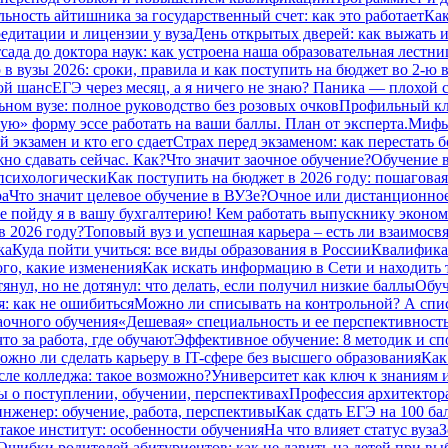
ьность айтишника за государственный счет: как это работает
Как
едитации и лицензии у вуза
День открытых дверей: как выжать из
сада до доктора наук: как устроена наша образовательная лестниц
в вузы 2026: сроки, правила и как поступить на бюджет во 2‑ю 
ой шанс
ЕГЭ через месяц, а я ничего не знаю? Паника — плохой с
ьном вузе: полное руководство без розовых очков
Профильный кла
ую» форму эссе работать на ваши баллы. План от эксперта.
Мифы 
 экзамен и кто его сдает
Страх перед экзаменом: как перестать 
но сдавать сейчас. Как?
Что значит заочное обучение?
Обучение в
 психологически
Как поступить на бюджет в 2026 году: пошаговая
ра
Что значит целевое обучение в ВУЗе?
Очное или дистанционное
е пойду я в вашу бухгалтерию! Кем работать выпускнику эконом
в 2026 году?
Топовый вуз и успешная карьера – есть ли взаимосвя
ка
Куда пойти учиться: все виды образования в России
Квалификац
ого, какие изменения
Как искать информацию в Сети и находить 
тянул, но не дотянул: что делать, если получил низкие баллы
Обуч
: как не ошибиться
Можно ли списывать на контрольной? А спи
заочного обучения
«Дешевая» специальность и ее перспективност
то за работа, где обучают
Эффективное обучение: 8 методик и сп
ожно ли сделать карьеру в IT-сфере без высшего образования
Как
сле колледжа: такое возможно?
Университет как ключ к знаниям 
ты о поступлении, обучении, перспективах
Профессия архитектора:
нженер: обучение, работа, перспективы
Как сдать ЕГЭ на 100 ба
такое институт: особенности обучения
На что влияет статус вуза
З
Ошибки родителей абитуриентов: как не давить на детей при вы