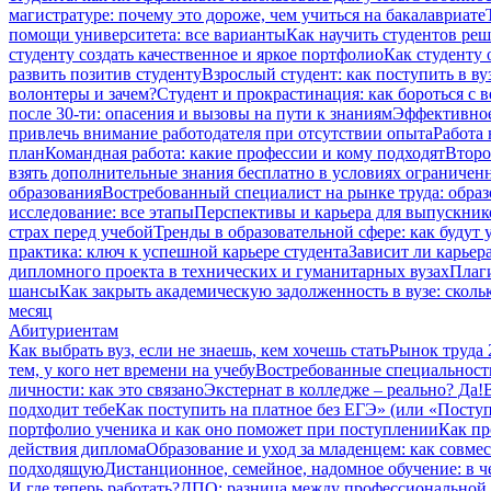
магистратуре: почему это дороже, чем учиться на бакалавриате
помощи университета: все варианты
Как научить студентов ре
студенту создать качественное и яркое портфолио
Как студенту 
развить позитив студенту
Взрослый студент: как поступить в ву
волонтеры и зачем?
Студент и прокрастинация: как бороться с 
после 30-ти: опасения и вызовы на пути к знаниям
Эффективное
привлечь внимание работодателя при отсутствии опыта
Работа 
план
Командная работа: какие профессии и кому подходят
Второ
взять дополнительные знания бесплатно в условиях ограниче
образования
Востребованный специалист на рынке труда: образ
исследование: все этапы
Перспективы и карьера для выпускник
страх перед учебой
Тренды в образовательной сфере: как будут
практика: ключ к успешной карьере студента
Зависит ли карьер
дипломного проекта в технических и гуманитарных вузах
Плаги
шансы
Как закрыть академическую задолженность в вузе: сколь
месяц
Абитуриентам
Как выбрать вуз, если не знаешь, кем хочешь стать
Рынок труда 
тем, у кого нет времени на учебу
Востребованные специальност
личности: как это связано
Экстернат в колледже – реально? Да!
подходит тебе
Как поступить на платное без ЕГЭ» (или «Посту
портфолио ученика и как оно поможет при поступлении
Как пр
действия диплома
Образование и уход за младенцем: как совме
подходящую
Дистанционное, семейное, надомное обучение: в 
И где теперь работать?
ДПО: разница между профессиональной