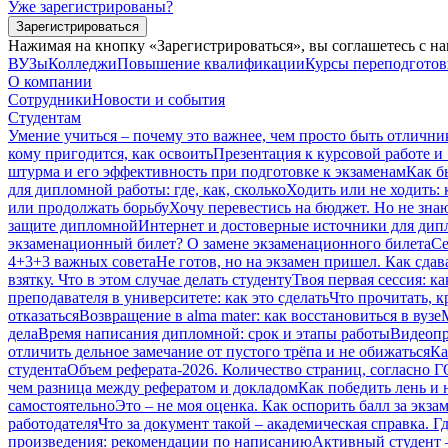
Уже зарегистрированы?
Зарегистрироваться
Нажимая на кнопку «Зарегистрироваться», вы соглашетесь с н
ВУЗы
Колледжи
Повышение квалификации
Курсы переподгото
О компании
Сотрудники
Новости и события
Студентам
Умение учиться – почему это важнее, чем просто быть отлични
кому пригодится, как освоить
Презентация к курсовой работе и
штурма и его эффективность при подготовке к экзаменам
Как б
для дипломной работы: где, как, сколько
Ходить или не ходить: 
или продолжать борьбу
Хочу перевестись на бюджет. Но не зна
защите дипломной
Интернет и достоверные источники для дипл
экзаменационный билет? О замене экзаменационного билета
Се
4+3+3 важных совета
Не готов, но на экзамен пришел. Как сдав
взятку. Что в этом случае делать студенту
Твоя первая сессия: ка
преподавателя в университете: как это сделать
Что прочитать, к
отказаться
Возвращение в alma mater: как восстановиться в вузе
дела
Время написания дипломной: срок и этапы работы
Видеопр
отличить дельное замечание от пустого трёпа и не обижаться
Ка
студента
Объем реферата-2026. Количество страниц, согласно 
чем разница между рефератом и докладом
Как победить лень и 
самостоятельно
Это – не моя оценка. Как оспорить балл за экза
работодателя
Что за документ такой – академическая справка. Гд
произведения: рекомендации по написанию
Активный студент 