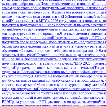
вузовского образования
Целевое обучение и его нюансы
Специал
самом деле стало проще поступить.
Как проверить наличие аккр
горы или тяжёлая реальность? Карьера без розовых очков
От дет
школе – как лучше подготовиться к ЕГЭ
Дополнительный набор 
какой
Как поступить в МГУ в 2026 году: варианты повысить св
поможет в подготовке к ЕГЭ
Как поступить и выжить в театрал
жизнь
Зачем «гуманитарию» математика
Как заставить «свободн
магистратуру: как его не провалить
Что такое демонстрационный
поступить в вуз дистанционно
Школу окончил давно, а ЕГЭ нуж
поступить после колледжа?
Скоро экзамен – как подготовиться
баллы при поступлении!
Как найти и узнать «своего» репетито
обучения?
«С такими оценками тебе только в повара идти!»
Да н
оставаться блогером?
Стоит ли поступать в педагогический вуз 
день, за два?
Способы сэкономить на учебе для студента-платни
получить профессию – в вузе или на курсах?
ЕГЭ-2023: что нов
методы
Программист после колледжа: как это возможно?
Тянул-
студента из России
Старшеклассник выбирает профиль обучения
как это происходит. Ответы на вопросы
Есть ли карьера после 
для бухгалтера: от кассира до главбуха
Как стать госслужащим: ч
связанных с музыкой
Можно ли изучать журналистику заочно
М
гайд для абитуриента
Престижная работа и высокая зарплата по
«вдруг» оказывается не той
Что такое колледж: вопросы и отве
класса для юношей и девушек: список топовых
Специальность и
ЕГЭ
Права участников ЕГЭ: до, после и во время экзаменов
Что 
поступлении
Профессия инженер: разнообразие и возможности