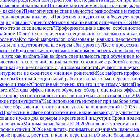
о высшем образовании
По каким критериям выбирать колледж дл
- какой он?
Педагогические специальности: разнообразие и перс
специализированные вузы
Профессия в педагогике и будущее: пер
ация для абитуриентов
Четыре шага по выбору предмета ЕГЭ
Неп
что это за специальность?
Профориентация в школе: особенности
жайшие 10 лет
Технологические специальности: сколько их и как 
сле вуза
Кто такой маркетолог: образование, навыки, перспекти
жны ли подготовительные курсы абитуриенту?
Все о профессии
льности
Родительская поддержка: как помочь ребенку в выборе у
в вуз: как выбрать
Как выбрать специальность при обучении в ю
чество и технологии
Специальности, связанные с работой с иску
литика
Где и кем работать с дипломом юриста
Обучают ли в вузах
битуриента не сходится с мнением родителей
Как выбрать профес
способы
Кто такой социальный работник и насколько перспективн
ожно ли такое?
Спортивный тренер: кто это и где этому учатся
Про
ьтета
Методы эффективного обучения: обзор и оценка их эффек
се о профессии психолог: стоит ли поступать на психолога в 202
какие преимущества?
Как использовать интернет при выборе вуза:
ское образование: стоит ли поступать на юридический в 2025 г
?
Профессии в сфере робототехники: какие бывают, где учиться и
азование нужно для карьеры в креативной индустрии
Сроки подачи
я и ловушки
Минимальные баллы ЕГЭ 2026 для поступления: все по
рсные списки 2026: как читать, понимать и оценивать шансы н
овые правила, рост цен и как не переплатить
Отмена бакалавриат