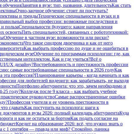
я обучения
Занятия в вузе: тип, названия, длительность
Как стать
пективы
Очно-заочное обучение: стоит ли поступать?
спективы и тренды
Технические специальности в вузах и в
равильный выбор профессии: возможные последствия и
 и польза
Специальности будущего: какие направления
их освоить
Пять специальностей, связанных с робототехникой:
вы
Обучение в частном вузе: возможности или риски?
 экономиста
Что такое синдром двоечника и как от него
ниверситета
Как выбрать профессию по душе и не ошибиться в
ридическом вузе
Обучение по программам психологии: где, как
сственным интеллектом. Как и где учиться?
Всё о
 UI/UX дизайну?
Востребованность и престижность профессии
сию: самые востребованные специальности в 2026 году
Как
а эта профессия?
Планирование карьеры - когда начинать и как
фессии для любителей видеоигр: как зарабатывать, не выходя
тивности
Портфолио абитуриента: что это, зачем необходимо и
4-25 году?
Колледж после 9 класса – как выбрать учебное
 практическое руководство
Самые распространенные ошибки
оду?
Профессия учителя и ее уровень престижности в
 что сдавать
Как поступить на психолога: шаги к
 документов в вузы 2026: полный календарь абитуриента
Куда
роги и как не остаться за бортом
Как подать согласие на
а бюджет
Кредит на образование 2026: всё, что нужно знать о
а с 1 сентября — правда или миф? Спокойно, паника