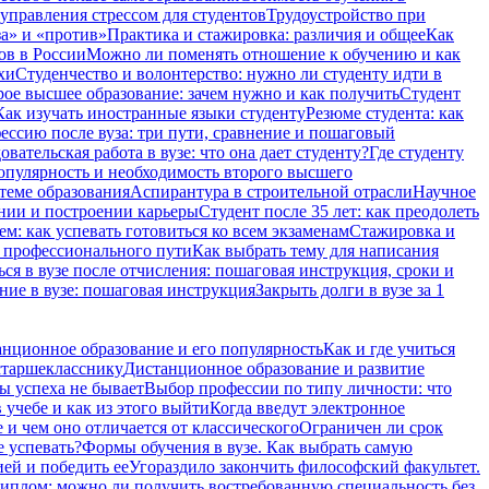
 управления стрессом для студентов
Трудоустройство при
а» и «против»
Практика и стажировка: различия и общее
Как
ов в России
Можно ли поменять отношение к обучению и как
хи
Студенчество и волонтерство: нужно ли cтуденту идти в
ое высшее образование: зачем нужно и как получить
Студент
Как изучать иностранные языки студенту
Резюме студента: как
ессию после вуза: три пути, сравнение и пошаговый
вательская работа в вузе: что она дает студенту?
Где студенту
опулярность и необходимость второго высшего
теме образования
Аспирантура в строительной отрасли
Научное
ении и построении карьеры
Студент после 35 лет: как преодолеть
м: как успевать готовиться ко всем экзаменам
Стажировка и
и профессионального пути
Как выбрать тему для написания
ся в вузе после отчисления: пошаговая инструкция, сроки и
ние в вузе: пошаговая инструкция
Закрыть долги в вузе за 1
нционное образование и его популярность
Как и где учиться
старшекласснику
Дистанционное образование и развитие
ы успеха не бывает
Выбор профессии по типу личности: что
 учебе и как из этого выйти
Когда введут электронное
и чем оно отличается от классического
Ограничен ли срок
е успевать?
Формы обучения в вузе. Как выбрать самую
ией и победить ее
Угораздило закончить философский факультет.
иплом: можно ли получить востребованную специальность без