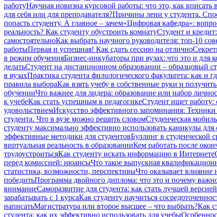
работу
Научная новизна курсовой работы: что это, как вписать 
для себя или для преподавателя?
Причины лени у студента. Сп
попасть студенту. А главное – зачем
«Цифровая кафедра»: вопро
реальность? Как студенту обустроить комнату
Студент и кредит:
самостоятельно
Как выбрать научного руководителя: топ-10 сов
работы
Первая и успешная! Как сдать сессию на отлично
Секрет
в режим обучения
Бизнес-инкубаторы при вузах: что это и для к
делать
Студент на дистанционном образовании – образцовый сту
в вузах
Практика студента филологического факультета: как и гд
правила выбора
Как взять учебу в собственные руки и получит
обучении
Что важнее для лидера: образование или набор лично
к учебе
Как стать успешным в педагогике
Студент ищет работу:
удовольствием
Искусство эффективного запоминания: Техники 
студента. Что в вузе можно решить словом
Студенческая мобиль
студенту максимально эффективно использовать каникулы для 
эффективные методики для студентов
Буллинг в студенческой ср
виртуальная реальность в образовании
Кем работать после окон
трудоустроиться
Как студенту искать информацию в Интернете
перед комиссией: нюансы
Что такое выпускная квалификационн
статистика, возможности, перспективы
Что оказывает влияние н
победить
Программа двойного диплома: что это и почему важно
внимание
Саморазвитие для студента: как стать лучшей версией
зарабатывать с 1 курса
Как студенту научиться сосредоточеннос
написать
Магистратура или второе высшее – что выбрать?
Как с
студента: как их эффективно использовать для учебы
Особеннос