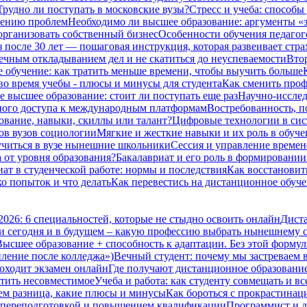
Трудно ли поступать в московские вузы?
Стресс и учеба: способы
шению проблем
Необходимо ли высшее образование: аргументы «з
организовать собственный бизнес
Особенности обучения педагог
з после 30 лет — пошаговая инструкция, которая развеивает стра
вечным откладыванием дел и не скатиться до неуспеваемости
Втор
 обучение: как тратить меньше времени, чтобы выучить больше
во время учебы - плюсы и минусы для студента
Как сменить проф
е высшее образование: стоит ли поступать еще раз
Научно-исследо
нного доступа к международным платформам
Востребованность, п
ование, навыки, скиллы или талант?
Цифровые технологии в сис
ов вузов социологии
Мягкие и жесткие навыки и их роль в обуч
 учиться в вузе нынешние школьники
Сессия и управление времене
а от уровня образования?
Бакалавриат и его роль в формировани
ат в студенческой работе: нормы и последствия
Как восстановить
ко попыток и что делать
Как перевестись на дистанционное обуче
2026: 6 специальностей, которые не стыдно освоить онлайн
Диста
и сегодня и в будущем – какую профессию выбрать нынешнему 
Высшее образование + способность к адаптации. Без этой формул
пление после колледжа»)
Вечный студент: почему мы застреваем в
оходит экзамен онлайн
Где получают дистанционное образование 
стить несовместимое
Учеба и работа: как студенту совмещать и вс
чем разница, какие плюсы и минусы
Как бороться с прокрастинац
 переподготовкой и повышением квалификации
Программист и д