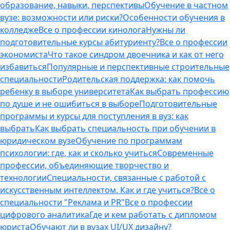
образование, навыки, перспективы
Обучение в частном
вузе: возможности или риски?
Особенности обучения в
колледже
Все о профессии кинолога
Нужны ли
подготовительные курсы абитуриенту?
Все о профессии
экономиста
Что такое синдром двоечника и как от него
избавиться
Популярные и перспективные строительные
специальности
Родительская поддержка: как помочь
ребенку в выборе университета
Как выбрать профессию
по душе и не ошибиться в выборе
Подготовительные
программы и курсы для поступления в вуз: как
выбрать
Как выбрать специальность при обучении в
юридическом вузе
Обучение по программам
психологии: где, как и сколько учиться
Современные
профессии, объединяющие творчество и
технологии
Специальности, связанные с работой с
искусственным интеллектом. Как и где учиться?
Всё о
специальности "Реклама и PR"
Все о профессии
цифрового аналитика
Где и кем работать с дипломом
юриста
Обучают ли в вузах UI/UX дизайну?