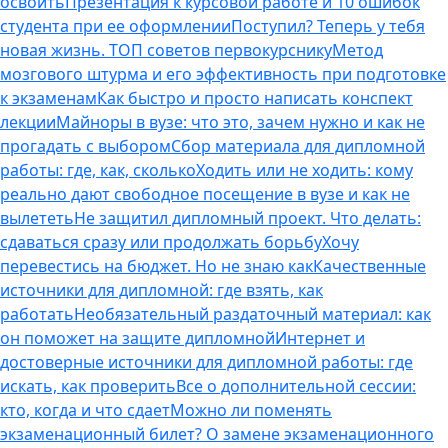
освоить
Презентация к курсовой работе и 10 ошибок
студента при ее оформлении
Поступил? Теперь у тебя
новая жизнь. ТОП советов первокурснику
Метод
мозгового штурма и его эффективность при подготовке
к экзаменам
Как быстро и просто написать конспект
лекции
Майноры в вузе: что это, зачем нужно и как не
прогадать с выбором
Сбор материала для дипломной
работы: где, как, сколько
Ходить или не ходить: кому
реально дают свободное посещение в вузе и как не
вылететь
Не защитил дипломный проект. Что делать:
сдаваться сразу или продолжать борьбу
Хочу
перевестись на бюджет. Но не знаю как
Качественные
источники для дипломной: где взять, как
работать
Необязательный раздаточный материал: как
он поможет на защите дипломной
Интернет и
достоверные источники для дипломной работы: где
искать, как проверить
Все о дополнительной сессии:
кто, когда и что сдает
Можно ли поменять
экзаменационный билет? О замене экзаменационного