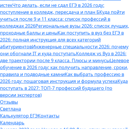
истек
Что делать, если не сдал ЕГЭ в 2026 году:
поступление в колледж, пересдача и план Б
Куда пойти
учиться после 9 и 11 класса: список профессий в
колледжах 2026
Региональные вузы 2026: список лучших,
проходные баллы и цены
Как поступить в вуз без ЕГЭ в
2026: полная инструкция для всех категорий
абитуриентов
Инженерные специальности 2026: почему
они обогнали IT и куда поступать
Колледж vs Вуз в 2026:
две траектории после 9 класса. Плюсы и минусы
Целевое
обучение в 2026 году: как получить направление, сроки,
правила и подводные камни
Как выбрать профессию в
2026 году: пошаговая инструкция и формула успеха
Куда
поступать в 2027: ТОП-7 профессий будущего (по
версии экспертов)
Отзывы
Светлана
Калькулятор ЕГЭ
Контакты
Календарь