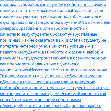
правила выбора
Как взять учебу в собственные руки и
получить от этого максимум пользы
Педагогическая
практика студентов и ее особенности
Семь мифов и
одна правда о дистанционном обучении
Что важнее для
лидера: образование или набор личностных
качеств
Почему студенты бросают учебу: главные
причины и как не оказаться в их числе
Как студенту не
потерять интерес к учебе
Как стать успешным в
педагогике
Студент ищет работу: ожидания, выбор и
реальность трудоустройства
Учеба в осенний период:
как преодолеть меланхолию и учиться с
удовольствием
Искусство эффективного запоминания:
Техники и секреты для успешного обучения
Целевое
обучение в вузе – перспектива или ограничение
выбора
Ораторское мастерство для студента. Что в вузе
можно решить словом
Студенческая мобильность как
способ открытия мира через программы
обмена
Действительно ли красный диплом – ключ к