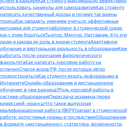
успеху в карьере
Как студенту максимально эффективно
использовать каникулы для саморазвития
Как студенту
написать качественный доклад и почему так важны
тезисы
Как овладеть умением учиться: эффективные
методики для студентов
Буллинг в студенческой среде:
как с этим бороться
Тьютор. Ментор. Наставник. Кто эти
люди и какова их роль в жизни студента
Адаптивное
обучение и виртуальная реальность в образовании
Кем
работать после окончания филологического
факультета
Как написать курсовую работу на
отлично
Список вузов РФ, после которых легко
трудоустроиться
Как студенту искать информацию в
Интернете
Онлайн-образование и дистанционное
обучение: в чем разница?
Роль курсовой работы в
системе образования
Пересдача экзамена перед
комиссией: нюансы
Что такое выпускная
квалификационная работа (ВКР)
Плагиат в студенческой
работе: допустимые нормы и последствия
Образование
в формате «дистанционно»: статистика, возможности,