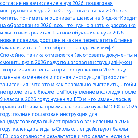
согласие на зачисление в вуз 2026: пошаговая
инструкция и дедлайны
Конкурсные списки 2026: как
читать, понимать и оценивать шансы на бюджет
Кредит
на образование 2026: всё, что нужно знать о рассрочке
и льготных кредитах
Платное обучение в вузе 2026:
новые правила, рост цен и как не переплатить
Отмена
бакалавриата с 1 сентября — правда или миф?
Спокойно, паника отменяется
Как отозвать документы и
сменить вуз в 2026 году: пошаговая инструкция
Нужен
ли оригинал аттестата при поступлении в 2026 году:
главные изменения и полная инструкция
Приоритет
зачисления : что это и как правильно выставить, чтобы
не пролететь с бюджетом
Поступление в колледж после
9 класса в 2026 году: нужен ли ЕГЭ и что изменилось в
правилах
Правила приема в военные вузы МО РФ в 2026
году: полная пошаговая инструкция для
кандидатов
Когда выйдет приказ о зачислении в 2026
году: календарь и даты
Сколько лет действуют баллы
ЕГЭ: срок годности результатов и что делать, если он