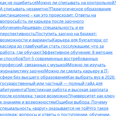
как не ошибиться
Можно ли списывать на контрольной?
А списывать незаметно?
Педагогическое образование
дистанционно – как это происходит. Ответы на
вопросы
Есть ли карьера после заочного
обучения
«Дешевая» специальность и ее
перспективность
Поступить заочно на бюджет:
возможности и варианты
Карьера для бухгалтера: от
кассира до главбуха
Как стать госслужащим: что за
работа, где обучают
Эффективное обучение: 8 методик
и способов
Топ-5 современных востребованных
профессий, связанных с музыкой
Можно ли изучать
журналистику заочно
Можно ли сделать карьеру в IT-
сфере без высшего образования
Как выбрать вуз в 2026:
государственный или частный — полный гайд для
абитуриента
Престижная работа и высокая зарплата
после колледжа: такое возможно?
Университет как ключ
к знаниям и возможностям
Ошибки выбора. Почему
специальность «вдруг» оказывается не той
Что такое
колледж: вопросы и ответы о поступлении, обучении,