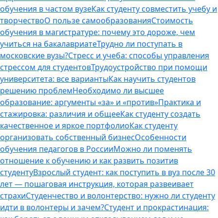
обучения в частом вузе
Как студенту совместить учебу и
творчество
О пользе самообразования
Стоимость
обучения в магистратуре: почему это дороже, чем
учиться на бакалавриате
Трудно ли поступать в
московские вузы?
Стресс и учеба: способы управления
стрессом для студентов
Трудоустройство при помощи
университета: все варианты
Как научить студентов
решению проблем
Необходимо ли высшее
образование: аргументы «за» и «против»
Практика и
стажировка: различия и общее
Как студенту создать
качественное и яркое портфолио
Как студенту
организовать собственный бизнес
Особенности
обучения педагогов в России
Можно ли поменять
отношение к обучению и как развить позитив
студенту
Взрослый студент: как поступить в вуз после 30
лет — пошаговая инструкция, которая развеивает
страхи
Студенчество и волонтерство: нужно ли cтуденту
идти в волонтеры и зачем?
Студент и прокрастинация: