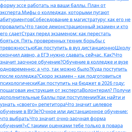
форму эссе работать на ваши баллы. План от
эксперта.
Мифы о колледжах, которыми пугают
абитуриентов
Собеседование в магистратуру: как его не
провалить
Что такое демонстрационный экзамен и кто
его сдает
Страх перед экзаменом: как перестать
бояться. Пять проверенных техник борьбы с
тревожностью
Как поступить в вуз дистанционно
Школу
окончил давно, а ЕГЭ нужно сдавать сейчас. Как?
Что
значит заочное обучение?
Обучение в колледже и вузе
одновременно: а что, так можно было?
Куда поступить
после колледжа?
Скоро экзамен – как подготовиться
психологически
Как поступить на бюджет в 2026 году:
пошаговая инструкция от эксперта
Волонтерил? Получи
дополнительные баллы при поступлении!
Как найти и
узнать «своего» репетитора
Что значит целевое
обучение в ВУЗе?
Очное или дистанционное обучение:
что выбрать
Что значит очно-заочная форма
обучения?
«С такими оценками тебе только в повара