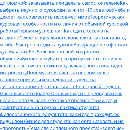
дипломной: заказывать или делать самостоятельно
Как
выбрать научного руководителя: топ-10 советов
Учеба и
декрет: как совместить несовместимое
Теоретическая
курсовая: особенности и отличия от обычной курсовой
работы
Первая и успешная! Как сдать сессию на
отлично
Секреты идеального конспекта: как составить,
чтобы быстро находить нужное
Возвращение в формат
«учеба»: как безболезненно войти в режим
обучения
Бизнес-инкубаторы при вузах: что это и для
кого
Профессия по психотипу: какая работа подойдет
интроверту
Почему отчисляют на первом курсе:
главные причины и что делать
Студент на
дистанционном образовании – образцовый студент.
Насколько это правда?
Сколько ждать преподавателя,
если он опаздывает. Что такое правило 15 минут, и
действует ли оно в вузах
Практика студента
филологического факультета: как и где проходит, ее
виды
Свой бизнес для студента: как организовать и не
«прогореть»
Тема для дипломного проекта: «золотые»