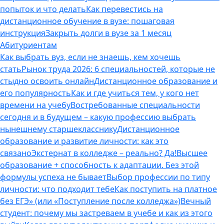
попыток и что делать
Как перевестись на
дистанционное обучение в вузе: пошаговая
инструкция
Закрыть долги в вузе за 1 месяц
Абитуриентам
Как выбрать вуз, если не знаешь, кем хочешь
стать
Рынок труда 2026: 6 специальностей, которые не
стыдно освоить онлайн
Дистанционное образование и
его популярность
Как и где учиться тем, у кого нет
времени на учебу
Востребованные специальности
сегодня и в будущем – какую профессию выбрать
нынешнему старшекласснику
Дистанционное
образование и развитие личности: как это
связано
Экстернат в колледже – реально? Да!
Высшее
образование + способность к адаптации. Без этой
формулы успеха не бывает
Выбор профессии по типу
личности: что подходит тебе
Как поступить на платное
без ЕГЭ» (или «Поступление после колледжа»)
Вечный
студент: почему мы застреваем в учебе и как из этого