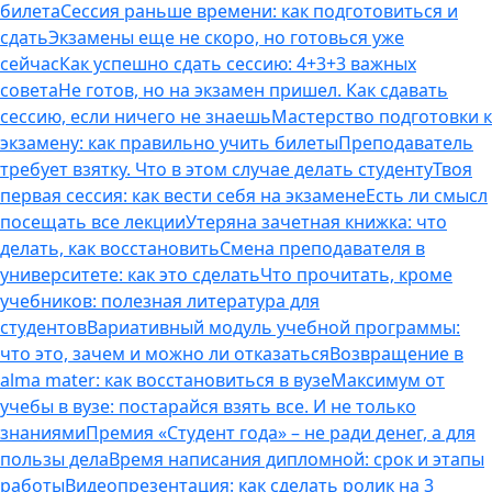
билета
Сессия раньше времени: как подготовиться и
сдать
Экзамены еще не скоро, но готовься уже
сейчас
Как успешно сдать сессию: 4+3+3 важных
совета
Не готов, но на экзамен пришел. Как сдавать
сессию, если ничего не знаешь
Мастерство подготовки к
экзамену: как правильно учить билеты
Преподаватель
требует взятку. Что в этом случае делать студенту
Твоя
первая сессия: как вести себя на экзамене
Есть ли смысл
посещать все лекции
Утеряна зачетная книжка: что
делать, как восстановить
Смена преподавателя в
университете: как это сделать
Что прочитать, кроме
учебников: полезная литература для
студентов
Вариативный модуль учебной программы:
что это, зачем и можно ли отказаться
Возвращение в
alma mater: как восстановиться в вузе
Максимум от
учебы в вузе: постарайся взять все. И не только
знаниями
Премия «Студент года» – не ради денег, а для
пользы дела
Время написания дипломной: срок и этапы
работы
Видеопрезентация: как сделать ролик на 3