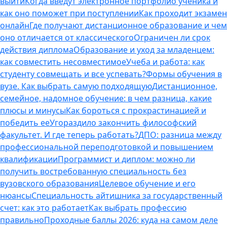
выйти
Когда введут электронное портфолио ученика и
как оно поможет при поступлении
Как проходит экзамен
онлайн
Где получают дистанционное образование и чем
оно отличается от классического
Ограничен ли срок
действия диплома
Образование и уход за младенцем:
как совместить несовместимое
Учеба и работа: как
студенту совмещать и все успевать?
Формы обучения в
вузе. Как выбрать самую подходящую
Дистанционное,
семейное, надомное обучение: в чем разница, какие
плюсы и минусы
Как бороться с прокрастинацией и
победить ее
Угораздило закончить философский
факультет. И где теперь работать?
ДПО: разница между
профессиональной переподготовкой и повышением
квалификации
Программист и диплом: можно ли
получить востребованную специальность без
вузовского образования
Целевое обучение и его
нюансы
Специальность айтишника за государственный
счет: как это работает
Как выбрать профессию
правильно
Проходные баллы 2026: куда на самом деле