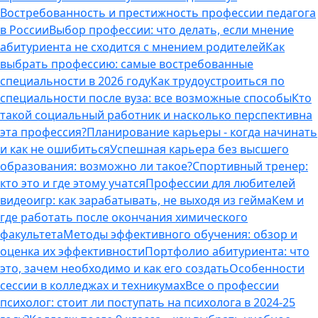
Востребованность и престижность профессии педагога
в России
Выбор профессии: что делать, если мнение
абитуриента не сходится с мнением родителей
Как
выбрать профессию: самые востребованные
специальности в 2026 году
Как трудоустроиться по
специальности после вуза: все возможные способы
Кто
такой социальный работник и насколько перспективна
эта профессия?
Планирование карьеры - когда начинать
и как не ошибиться
Успешная карьера без высшего
образования: возможно ли такое?
Спортивный тренер:
кто это и где этому учатся
Профессии для любителей
видеоигр: как зарабатывать, не выходя из гейма
Кем и
где работать после окончания химического
факультета
Методы эффективного обучения: обзор и
оценка их эффективности
Портфолио абитуриента: что
это, зачем необходимо и как его создать
Особенности
сессии в колледжах и техникумах
Все о профессии
психолог: стоит ли поступать на психолога в 2024-25