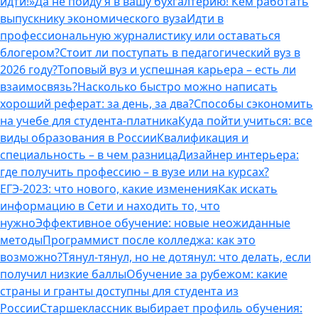
идти!»
Да не пойду я в вашу бухгалтерию! Кем работать
выпускнику экономического вуза
Идти в
профессиональную журналистику или оставаться
блогером?
Стоит ли поступать в педагогический вуз в
2026 году?
Топовый вуз и успешная карьера – есть ли
взаимосвязь?
Насколько быстро можно написать
хороший реферат: за день, за два?
Способы сэкономить
на учебе для студента-платника
Куда пойти учиться: все
виды образования в России
Квалификация и
специальность – в чем разница
Дизайнер интерьера:
где получить профессию – в вузе или на курсах?
ЕГЭ-2023: что нового, какие изменения
Как искать
информацию в Сети и находить то, что
нужно
Эффективное обучение: новые неожиданные
методы
Программист после колледжа: как это
возможно?
Тянул-тянул, но не дотянул: что делать, если
получил низкие баллы
Обучение за рубежом: какие
страны и гранты доступны для студента из
России
Старшеклассник выбирает профиль обучения: