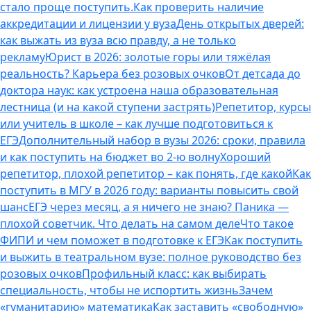
стало проще поступить.
Как проверить наличие
аккредитации и лицензии у вуза
День открытых дверей:
как выжать из вуза всю правду, а не только
рекламу
Юрист в 2026: золотые горы или тяжёлая
реальность? Карьера без розовых очков
От детсада до
доктора наук: как устроена наша образовательная
лестница (и на какой ступени застрять)
Репетитор, курсы
или учитель в школе – как лучше подготовиться к
ЕГЭ
Дополнительный набор в вузы 2026: сроки, правила
и как поступить на бюджет во 2‑ю волну
Хороший
репетитор, плохой репетитор – как понять, где какой
Как
поступить в МГУ в 2026 году: варианты повысить свой
шанс
ЕГЭ через месяц, а я ничего не знаю? Паника —
плохой советчик. Что делать на самом деле
Что такое
ФИПИ и чем поможет в подготовке к ЕГЭ
Как поступить
и выжить в театральном вузе: полное руководство без
розовых очков
Профильный класс: как выбирать
специальность, чтобы не испортить жизнь
Зачем
«гуманитарию» математика
Как заставить «свободную»