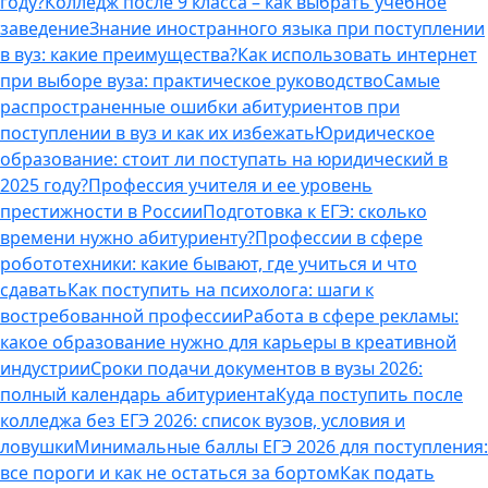
году?
Колледж после 9 класса – как выбрать учебное
заведение
Знание иностранного языка при поступлении
в вуз: какие преимущества?
Как использовать интернет
при выборе вуза: практическое руководство
Самые
распространенные ошибки абитуриентов при
поступлении в вуз и как их избежать
Юридическое
образование: стоит ли поступать на юридический в
2025 году?
Профессия учителя и ее уровень
престижности в России
Подготовка к ЕГЭ: сколько
времени нужно абитуриенту?
Профессии в сфере
робототехники: какие бывают, где учиться и что
сдавать
Как поступить на психолога: шаги к
востребованной профессии
Работа в сфере рекламы:
какое образование нужно для карьеры в креативной
индустрии
Сроки подачи документов в вузы 2026:
полный календарь абитуриента
Куда поступить после
колледжа без ЕГЭ 2026: список вузов, условия и
ловушки
Минимальные баллы ЕГЭ 2026 для поступления:
все пороги и как не остаться за бортом
Как подать