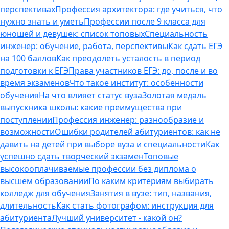
перспективах
Профессия архитектора: где учиться, что
нужно знать и уметь
Профессии после 9 класса для
юношей и девушек: список топовых
Специальность
инженер: обучение, работа, перспективы
Как сдать ЕГЭ
на 100 баллов
Как преодолеть усталость в период
подготовки к ЕГЭ
Права участников ЕГЭ: до, после и во
время экзаменов
Что такое институт: особенности
обучения
На что влияет статус вуза
Золотая медаль
выпускника школы: какие преимущества при
поступлении
Профессия инженер: разнообразие и
возможности
Ошибки родителей абитуриентов: как не
давить на детей при выборе вуза и специальности
Как
успешно сдать творческий экзамен
Топовые
высокооплачиваемые профессии без диплома о
высшем образовании
По каким критериям выбирать
колледж для обучения
Занятия в вузе: тип, названия,
длительность
Как стать фотографом: инструкция для
абитуриента
Лучший университет - какой он?