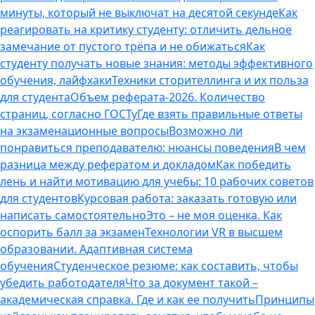
минуты, который не выключат на десятой секунде
Как
реагировать на критику студенту: отличить дельное
замечание от пустого трёпа и не обижаться
Как
студенту получать новые знания: методы эффективного
обучения, лайфхаки
Техники сторителлинга и их польза
для студента
Объем реферата-2026. Количество
страниц, согласно ГОСТу
Где взять правильные ответы
на экзаменационные вопросы
Возможно ли
понравиться преподавателю: нюансы поведения
В чем
разница между рефератом и докладом
Как победить
лень и найти мотивацию для учебы: 10 рабочих советов
для студентов
Курсовая работа: заказать готовую или
написать самостоятельно
Это – не моя оценка. Как
оспорить балл за экзамен
Технологии VR в высшем
образовании. Адаптивная система
обучения
Студенческое резюме: как составить, чтобы
убедить работодателя
Что за документ такой –
академическая справка. Где и как ее получить
Принципы