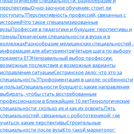
Педагогические специальности: разнообразие и
перспективы
Очно-заочное обучение: стоит ли
поступать?
Перспективность профессий, связанных с
историей
Что такое специализированные
вузы
Профессия в педагогике и будущее: перспективы и
тренды
Технические специальности в вузах и в
колледжах
Разнообразие медицинских специальностей -
информация для абитуриентов
Четыре шага по выбору
предмета ЕГЭ
Неправильный выбор профессии:
возможные последствия и возможные варианты
исправления ситуации
Сестринское дело: что это за
специальность?
Профориентация в школе: особенности
и польза
Специальности будущего: какие направления
выбирать, чтобы стать востребованным
профессионалом в ближайшие 10 лет
Технологические
специальности: сколько их и как их освоить
Пять
специальностей, связанных с робототехникой: где
учиться, какие перспективы
Строительные
специальности после вуза
Кто такой маркетолог: