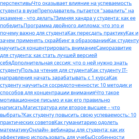
перспективы
Что оказывает влияние на успеваемость
студента в вузе
Преподаватель пытается "завалить" на
экзамене - что делать?
Зимняя хандра у студента: как ее
победить
Программа двойного диплома: что это и
почему важно для студента
Как пересдать практику
Как и
зачем применять скрайбинг в образовании
Как студенту
научиться концентрировать внимание
Саморазвитие
для студента: как стать лучшей версией
себя
Дополнительная сессия: что о ней нужно знать
студенту
Польза чтения для студента
Как студенту IT-
направления начать зарабатывать с 1 курса
Как
студенту научиться сосредоточенности: 10 методик и
способов для концентрации внимания
Что такое
мотивационное письмо и как его правильно
написать
Магистратура или второе высшее – что
выбрать?
Как студенту повысить свою успеваемость: 10
практических советов
Как гуманитарию одолеть
математику
Онлайн- вебинары для студента: как их
эффективно использовать для учебы
Особенности