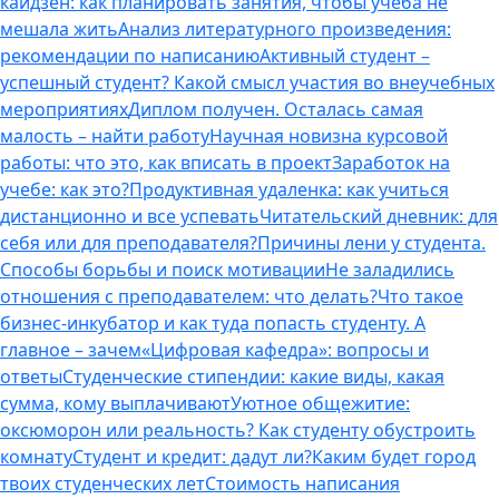
кайдзен: как планировать занятия, чтобы учеба не
мешала жить
Анализ литературного произведения:
рекомендации по написанию
Активный студент –
успешный студент? Какой смысл участия во внеучебных
мероприятиях
Диплом получен. Осталась самая
малость – найти работу
Научная новизна курсовой
работы: что это, как вписать в проект
Заработок на
учебе: как это?
Продуктивная удаленка: как учиться
дистанционно и все успевать
Читательский дневник: для
себя или для преподавателя?
Причины лени у студента.
Способы борьбы и поиск мотивации
Не заладились
отношения с преподавателем: что делать?
Что такое
бизнес-инкубатор и как туда попасть студенту. А
главное – зачем
«Цифровая кафедра»: вопросы и
ответы
Студенческие стипендии: какие виды, какая
сумма, кому выплачивают
Уютное общежитие:
оксюморон или реальность? Как студенту обустроить
комнату
Студент и кредит: дадут ли?
Каким будет город
твоих студенческих лет
Стоимость написания