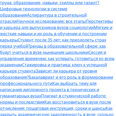
труда: образование, навыки, скиллы или талант?
Цифровые технологии в системе
образования
Аспирантура в строительной
отрасли
Научное исследование: все этапы
Перспективы
и карьера для выпускников вузов социологии
Мягкие и
жесткие навыки и их роль в обучении и построении
карьеры
Студент после 35 лет: как преодолеть страх
перед учебой
Тренды в образовательной сфере: как
будут учиться в вузе нынешние школьники
Сессия и
управление временем: как успевать готовиться ко всем
экзаменам
Стажировка и практика: ключ к успешной
карьере студента
Зависит ли карьера от уровня
образования?
Бакалавриат и его роль в формировании
профессионального пути
Как выбрать тему для
написания дипломного проекта в технических и
гуманитарных вузах
Плагиат в студенческой работе:
нормы и последствия
Как восстановиться в вузе после
отчисления: пошаговая инструкция, сроки и шансы
Как
закрыть академическую задолженность в вузе: сколько