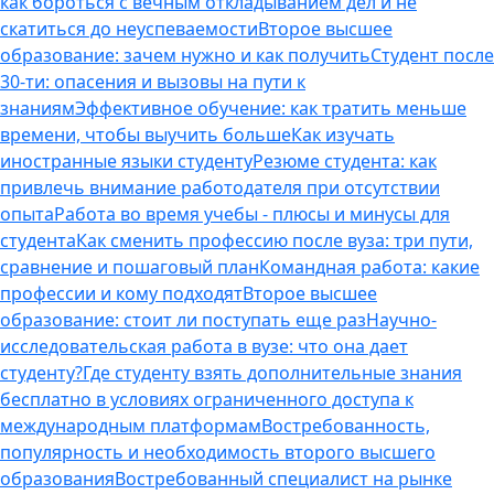
как бороться с вечным откладыванием дел и не
скатиться до неуспеваемости
Второе высшее
образование: зачем нужно и как получить
Студент после
30-ти: опасения и вызовы на пути к
знаниям
Эффективное обучение: как тратить меньше
времени, чтобы выучить больше
Как изучать
иностранные языки студенту
Резюме студента: как
привлечь внимание работодателя при отсутствии
опыта
Работа во время учебы - плюсы и минусы для
студента
Как сменить профессию после вуза: три пути,
сравнение и пошаговый план
Командная работа: какие
профессии и кому подходят
Второе высшее
образование: стоит ли поступать еще раз
Научно-
исследовательская работа в вузе: что она дает
студенту?
Где студенту взять дополнительные знания
бесплатно в условиях ограниченного доступа к
международным платформам
Востребованность,
популярность и необходимость второго высшего
образования
Востребованный специалист на рынке