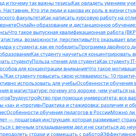
ад и почему так важны тезисы
Как овладеть умением учи
 Наставник. Кто эти люди и какова их роль в жизни студ
еского факультета
Как написать курсовую работу на отл
тернете
Онлайн-образование и дистанционное обучение:
ансы
Что такое выпускная квалификационная работа (ВКР
татистика, возможности, перспективы
Что оказывает вли
ндра у студента: как ее победить
Программа двойного дип
 образовании
Как студенту научиться концентрировать 
нать студенту
Польза чтения для студента
Как студенту I
способов для концентрации внимания
Что такое мотиваци
ть?
Как студенту повысить свою успеваемость: 10 практи
ективно использовать для учебы
Особенности обучения в
ния в магистратуре: почему это дороже, чем учиться на
нтов
Трудоустройство при помощи университета: все ва
 «за» и «против»
Практика и стажировка: различия и о
нес
Особенности обучения педагогов в России
Можно ли 
0 лет — пошаговая инструкция, которая развеивает страх
оться с вечным откладыванием дел и не скатиться до не
, преодолеть страхи и совмещать с работой
Эффективное 