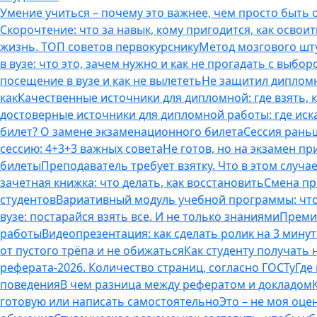
Умение учиться – почему это важнее, чем просто быть
Скорочтение: что за навык, кому пригодится, как освоит
жизнь. ТОП советов первокурснику
Метод мозгового шту
в вузе: что это, зачем нужно и как не прогадать с выбор
посещение в вузе и как не вылететь
Не защитил дипломн
как
Качественные источники для дипломной: где взять, 
достоверные источники для дипломной работы: где иска
билет? О замене экзаменационного билета
Сессия раньш
сессию: 4+3+3 важных совета
Не готов, но на экзамен пр
билеты
Преподаватель требует взятку. Что в этом случае
зачетная книжка: что делать, как восстановить
Смена пр
студентов
Вариативный модуль учебной программы: что 
вузе: постарайся взять все. И не только знаниями
Премия
работы
Видеопрезентация: как сделать ролик на 3 мину
от пустого трёпа и не обижаться
Как студенту получать
реферата-2026. Количество страниц, согласно ГОСТу
Где
поведения
В чем разница между рефератом и докладом
готовую или написать самостоятельно
Это – не моя оце