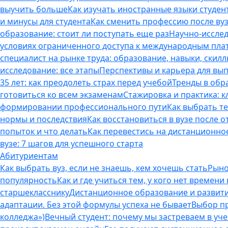
выучить больше
Как изучать иностранные языки студен
и минусы для студента
Как сменить профессию после вуз
образование: стоит ли поступать еще раз
Научно-исследо
условиях ограниченного доступа к международным пл
специалист на рынке труда: образование, навыки, скилл
исследование: все этапы
Перспективы и карьера для вып
35 лет: как преодолеть страх перед учебой
Тренды в обр
готовиться ко всем экзаменам
Стажировка и практика: к
формировании профессионального пути
Как выбрать т
нормы и последствия
Как восстановиться в вузе после 
попыток и что делать
Как перевестись на дистанционное
вузе: 7 шагов для успешного старта
Абитуриентам
Как выбрать вуз, если не знаешь, кем хочешь стать
Рыно
популярность
Как и где учиться тем, у кого нет времени
старшекласснику
Дистанционное образование и развитие
адаптации. Без этой формулы успеха не бывает
Выбор пр
колледжа»)
Вечный студент: почему мы застреваем в учеб