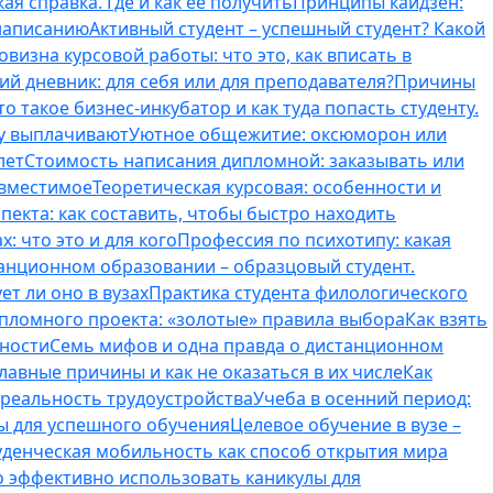
ая справка. Где и как ее получить
Принципы кайдзен:
 написанию
Активный студент – успешный студент? Какой
овизна курсовой работы: что это, как вписать в
ий дневник: для себя или для преподавателя?
Причины
то такое бизнес-инкубатор и как туда попасть студенту.
му выплачивают
Уютное общежитие: оксюморон или
лет
Стоимость написания дипломной: заказывать или
овместимое
Теоретическая курсовая: особенности и
пекта: как составить, чтобы быстро находить
: что это и для кого
Профессия по психотипу: какая
танционном образовании – образцовый студент.
ет ли оно в вузах
Практика студента филологического
ипломного проекта: «золотые» правила выбора
Как взять
нности
Семь мифов и одна правда о дистанционном
лавные причины и как не оказаться в их числе
Как
 реальность трудоустройства
Учеба в осенний период:
ты для успешного обучения
Целевое обучение в вузе –
уденческая мобильность как способ открытия мира
о эффективно использовать каникулы для