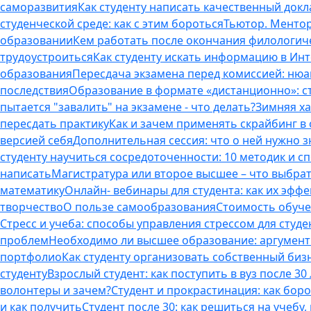
саморазвития
Как студенту написать качественный докл
студенческой среде: как с этим бороться
Тьютор. Ментор.
образовании
Кем работать после окончания филологич
трудоустроиться
Как студенту искать информацию в Ин
образования
Пересдача экзамена перед комиссией: ню
последствия
Образование в формате «дистанционно»: с
пытается "завалить" на экзамене - что делать?
Зимняя ха
пересдать практику
Как и зачем применять скрайбинг в
версией себя
Дополнительная сессия: что о ней нужно з
студенту научиться сосредоточенности: 10 методик и 
написать
Магистратура или второе высшее – что выбра
математику
Онлайн- вебинары для студента: как их эфф
творчество
О пользе самообразования
Стоимость обуче
Стресс и учеба: способы управления стрессом для студе
проблем
Необходимо ли высшее образование: аргументы
портфолио
Как студенту организовать собственный биз
студенту
Взрослый студент: как поступить в вуз после 3
волонтеры и зачем?
Студент и прокрастинация: как бор
и как получить
Студент после 30: как решиться на учебу