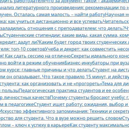
бедить работодателя
Что за документ такой – академическ
Анализ литературного произведения: рекомендации по
учен. Осталась самая малость – найти работу
Научная н
ка: как учиться дистанционно и все успевать
Читательск
 заладились отношения с преподавателем: что делать?
Ч
ты
Студенческие стипендии: какие виды, какая сумма, ко
кредит: дадут ли?
Каким будет город твоих студенческих 
еля: топ-10 советов
Учеба и декрет: как совместить нес
я! Как сдать сессию на отлично
Секреты идеального конс
нно войти в режим обучения
Бизнес-инкубаторы при вузах
м курсе: главные причины и что делать
Студент на дис
и он опаздывает. Что такое правило 15 минут, и действу
студента: как организовать и не «прогореть»
Тема для д
м пользы
Педагогическая практика студентов и ее особе
ор личностных качеств
Почему студенты бросают учебу: г
м в педагогике
Студент ищет работу: ожидания, выбор и
Искусство эффективного запоминания: Техники и секре
рство для студента. Что в вузе можно решить словом
Ст
лом – ключ к успеху в карьере
Как студенту максимальн