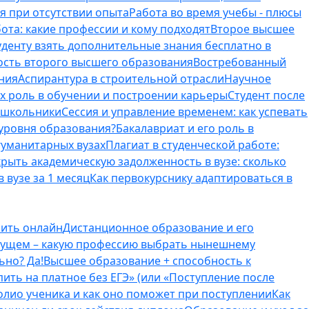
я при отсутствии опыта
Работа во время учебы - плюсы
ота: какие профессии и кому подходят
Второе высшее
туденту взять дополнительные знания бесплатно в
ость второго высшего образования
Востребованный
ния
Аспирантура в строительной отрасли
Научное
их роль в обучении и построении карьеры
Студент после
е школьники
Сессия и управление временем: как успевать
 уровня образования?
Бакалавриат и его роль в
гуманитарных вузах
Плагиат в студенческой работе:
крыть академическую задолженность в вузе: сколько
 вузе за 1 месяц
Как первокурснику адаптироваться в
оить онлайн
Дистанционное образование и его
удущем – какую профессию выбрать нынешнему
ьно? Да!
Высшее образование + способность к
пить на платное без ЕГЭ» (или «Поступление после
олио ученика и как оно поможет при поступлении
Как