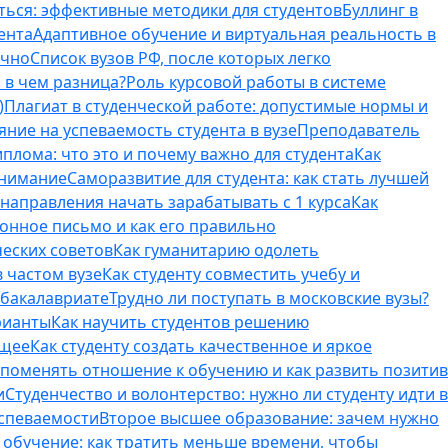
ться: эффективные методики для студентов
Буллинг в
ента
Адаптивное обучение и виртуальная реальность в
ично
Список вузов РФ, после которых легко
 в чем разница?
Роль курсовой работы в системе
)
Плагиат в студенческой работе: допустимые нормы и
яние на успеваемость студента в вузе
Преподаватель
лома: что это и почему важно для студента
Как
внимание
Саморазвитие для студента: как стать лучшей
T-направления начать зарабатывать с 1 курса
Как
онное письмо и как его правильно
ческих советов
Как гуманитарию одолеть
 частом вузе
Как студенту совместить учебу и
 бакалавриате
Трудно ли поступать в московские вузы?
рианты
Как научить студентов решению
бщее
Как студенту создать качественное и яркое
поменять отношение к обучению и как развить позитив
и
Студенчество и волонтерство: нужно ли cтуденту идти в
успеваемости
Второе высшее образование: зачем нужно
обучение: как тратить меньше времени, чтобы