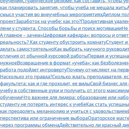
обучения
Студенческое резюме: как составить, чтобы у
как планировать занятия, чтобы учеба не мешала жить
смысл участия во внеучебных мероприятиях
Диплом пол
проект
Заработок на учебе: как это?
Продуктивная удален
лени у студента. Способы борьбы и поиск мотивации
Не
А главное – зачем
«Цифровая кафедра»: вопросы и отве
реальность? Как студенту обустроить комнату
Студент и 
делать самостоятельно
Как выбрать научного руководит
отличия от обычной курсовой работы
Первая и успешна
нужное
Возвращение в формат «учеба»: как безболезне
работа подойдет интроверту
Почему отчисляют на перво
Насколько это правда?
Сколько ждать преподавателя, есл
факультета: как и где проходит, ее виды
Свой бизнес для 
учебу в собственные руки и получить от этого максиму
обучении
Что важнее для лидера: образование или наб
студенту не потерять интерес к учебе
Как стать успешны
как преодолеть меланхолию и учиться с удовольствием
перспектива или ограничение выбора
Ораторское масте
через программы обмена
Действительно ли красный дип