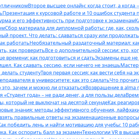
 отличником
Второе высшее онлайн: когда стоит, а когда 
ь
Презентация к курсовой работе и 10 ошибок студента
рма и его эффективность при подготовке к экзаменам
К
ом
Сбор материала для дипломной работы: где, как, скол
ый проект. Что делать: сдаваться сразу или продолжат
как работать
Необязательный раздаточный материал: ка
ть, как проверить
Все о дополнительной сессии: кто, ког
е времени: как подготовиться и сдать
Экзамены еще не 
ишел. Как сдавать сессию, если ничего не знаешь
Мастерс
 делать студенту
Твоя первая сессия: как вести себя на э
еподавателя в университете: как это сделать
Что прочита
это, зачем и можно ли отказаться
Возвращение в alma m
 «Студент года» – не ради денег, а для пользы дела
Врем
ты, который не выключат на десятой секунде
Как реагиро
 новые знания: методы эффективного обучения, лайфхак
 взять правильные ответы на экзаменационные вопросы
Как победить лень и найти мотивацию для учебы: 10 раб
нка. Как оспорить балл за экзамен
Технологии VR в высш