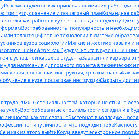
ту
Резюме студента: как привлечь внимание работодател
а: три пути, сравнение и пошаговый план
Командная раб
вательская работа в вузе: что она дает студенту?
Где с
атформам
Востребованность, популярность и необходим
ы или талант?
Цифровые технологии в системе образова
ускников вузов социологии
Мягкие и жесткие навыки и 
азовательной сфере: как будут учиться в вузе нынешни
люч к успешной карьере студента
Зависит ли карьера от
ему для написания дипломного проекта в технических и 
отчисления: пошаговая инструкция, сроки и шансы
Как за
 обучение в вузе: пошаговая инструкция
Закрыть долги в
к труда 2026: 6 специальностей, которые не стыдно осв
 на учебу
Востребованные специальности сегодня и в б
 личности: как это связано
Экстернат в колледже – реал
офессии по типу личности: что подходит тебе
Как посту
е и как из этого выйти
Когда введут электронное портф