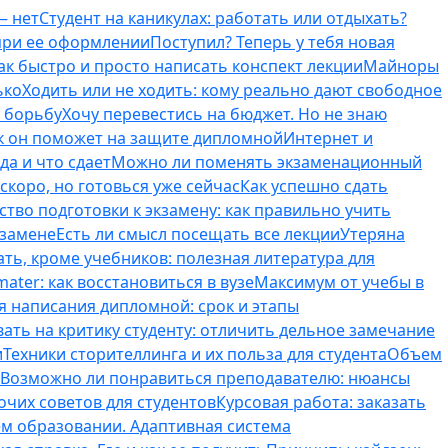
— нет
Студент на каникулах: работать или отдыхать?
 при ее оформлении
Поступил? Теперь у тебя новая
ак быстро и просто написать конспект лекции
Майноры
ько
Ходить или не ходить: кому реально дают свободное
ь борьбу
Хочу перевестись на бюджет. Но не знаю
к он поможет на защите дипломной
Интернет и
да и что сдает
Можно ли поменять экзаменационный
скоро, но готовься уже сейчас
Как успешно сдать
тво подготовки к экзамену: как правильно учить
кзамене
Есть ли смысл посещать все лекции
Утеряна
ть, кроме учебников: полезная литература для
ater: как восстановиться в вузе
Максимум от учебы в
я написания дипломной: срок и этапы
вать на критику студенту: отличить дельное замечание
и
Техники сторителлинга и их польза для студента
Объем
Возможно ли понравиться преподавателю: нюансы
очих советов для студентов
Курсовая работа: заказать
ем образовании. Адаптивная система