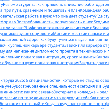
ту
Резюме студента: как привлечь внимание работодател
а: три пути, сравнение и пошаговый план
Командная раб
вательская работа в вузе: что она дает студенту?
Где с
атформам
Востребованность, популярность и необходим
ы или талант?
Цифровые технологии в системе образова
ускников вузов социологии
Мягкие и жесткие навыки и 
азовательной сфере: как будут учиться в вузе нынешни
люч к успешной карьере студента
Зависит ли карьера от
ему для написания дипломного проекта в технических и 
отчисления: пошаговая инструкция, сроки и шансы
Как за
 обучение в вузе: пошаговая инструкция
Закрыть долги в
к труда 2026: 6 специальностей, которые не стыдно осв
 на учебу
Востребованные специальности сегодня и в б
 личности: как это связано
Экстернат в колледже – реал
офессии по типу личности: что подходит тебе
Как посту
е и как из этого выйти
Когда введут электронное портф