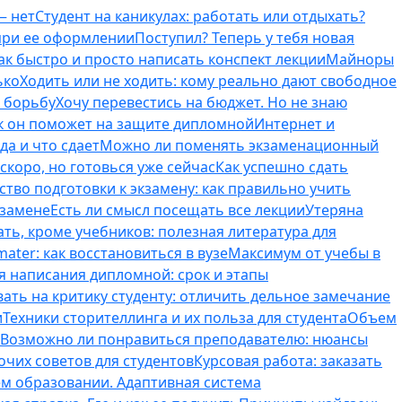
— нет
Студент на каникулах: работать или отдыхать?
 при ее оформлении
Поступил? Теперь у тебя новая
ак быстро и просто написать конспект лекции
Майноры
ько
Ходить или не ходить: кому реально дают свободное
ь борьбу
Хочу перевестись на бюджет. Но не знаю
к он поможет на защите дипломной
Интернет и
да и что сдает
Можно ли поменять экзаменационный
скоро, но готовься уже сейчас
Как успешно сдать
тво подготовки к экзамену: как правильно учить
кзамене
Есть ли смысл посещать все лекции
Утеряна
ть, кроме учебников: полезная литература для
ater: как восстановиться в вузе
Максимум от учебы в
я написания дипломной: срок и этапы
вать на критику студенту: отличить дельное замечание
и
Техники сторителлинга и их польза для студента
Объем
Возможно ли понравиться преподавателю: нюансы
очих советов для студентов
Курсовая работа: заказать
ем образовании. Адаптивная система