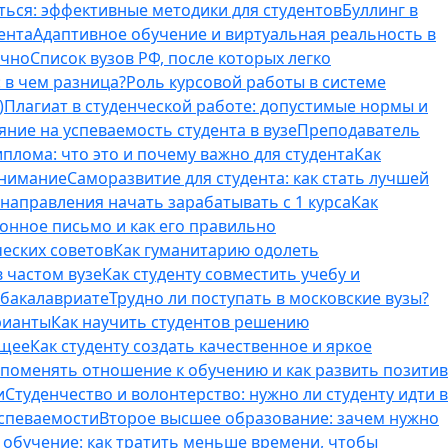
ться: эффективные методики для студентов
Буллинг в
ента
Адаптивное обучение и виртуальная реальность в
ично
Список вузов РФ, после которых легко
 в чем разница?
Роль курсовой работы в системе
)
Плагиат в студенческой работе: допустимые нормы и
яние на успеваемость студента в вузе
Преподаватель
лома: что это и почему важно для студента
Как
внимание
Саморазвитие для студента: как стать лучшей
T-направления начать зарабатывать с 1 курса
Как
онное письмо и как его правильно
ческих советов
Как гуманитарию одолеть
 частом вузе
Как студенту совместить учебу и
 бакалавриате
Трудно ли поступать в московские вузы?
рианты
Как научить студентов решению
бщее
Как студенту создать качественное и яркое
поменять отношение к обучению и как развить позитив
и
Студенчество и волонтерство: нужно ли cтуденту идти в
успеваемости
Второе высшее образование: зачем нужно
обучение: как тратить меньше времени, чтобы