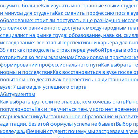
выучить больше
Как изучать иностранные языки студен
и минусы для студента
Как сменить профессию после вуз
образование: стоит ли поступать еще раз
Научно-исследо
условиях ограниченного доступа к международным пл
специалист на рынке труда: образование, навыки, скилл
исследование: все этапы
Перспективы и карьера для вып
35 лет: как преодолеть страх перед учебой
Тренды в обр
готовиться ко всем экзаменам
Стажировка и практика: к
формировании профессионального пути
Как выбрать т
нормы и последствия
Как восстановиться в вузе после 
попыток и что делать
Как перевестись на дистанционное
вузе: 7 шагов для успешного старта
Абитуриентам
Как выбрать вуз, если не знаешь, кем хочешь стать
Рыно
популярность
Как и где учиться тем, у кого нет времени
старшекласснику
Дистанционное образование и развитие
адаптации. Без этой формулы успеха не бывает
Выбор пр
колледжа»)
Вечный студент: почему мы застреваем в учеб