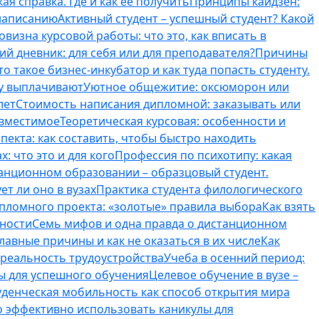
ая справка. Где и как ее получить
Принципы кайдзен:
 написанию
Активный студент – успешный студент? Какой
овизна курсовой работы: что это, как вписать в
ий дневник: для себя или для преподавателя?
Причины
то такое бизнес-инкубатор и как туда попасть студенту.
му выплачивают
Уютное общежитие: оксюморон или
лет
Стоимость написания дипломной: заказывать или
овместимое
Теоретическая курсовая: особенности и
пекта: как составить, чтобы быстро находить
: что это и для кого
Профессия по психотипу: какая
танционном образовании – образцовый студент.
ет ли оно в вузах
Практика студента филологического
ипломного проекта: «золотые» правила выбора
Как взять
нности
Семь мифов и одна правда о дистанционном
лавные причины и как не оказаться в их числе
Как
 реальность трудоустройства
Учеба в осенний период:
ты для успешного обучения
Целевое обучение в вузе –
уденческая мобильность как способ открытия мира
о эффективно использовать каникулы для