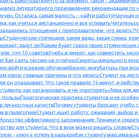
бедить работодателя
Что за документ такой – академическ
Анализ литературного произведения: рекомендации по
учен. Осталась самая малость – найти работу
Научная н
ка: как учиться дистанционно и все успевать
Читательск
 заладились отношения с преподавателем: что делать?
Ч
ты
Студенческие стипендии: какие виды, какая сумма, ко
кредит: дадут ли?
Каким будет город твоих студенческих 
еля: топ-10 советов
Учеба и декрет: как совместить нес
я! Как сдать сессию на отлично
Секреты идеального конс
нно войти в режим обучения
Бизнес-инкубаторы при вузах
м курсе: главные причины и что делать
Студент на дис
и он опаздывает. Что такое правило 15 минут, и действу
студента: как организовать и не «прогореть»
Тема для д
м пользы
Педагогическая практика студентов и ее особе
ор личностных качеств
Почему студенты бросают учебу: г
м в педагогике
Студент ищет работу: ожидания, выбор и
Искусство эффективного запоминания: Техники и секре
рство для студента. Что в вузе можно решить словом
Ст
лом – ключ к успеху в карьере
Как студенту максимальн