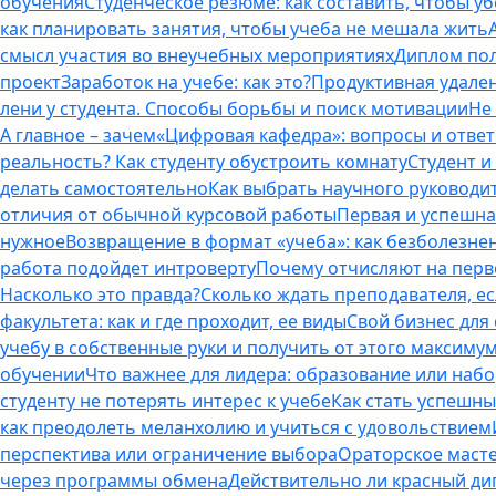
обучения
Студенческое резюме: как составить, чтобы у
как планировать занятия, чтобы учеба не мешала жить
смысл участия во внеучебных мероприятиях
Диплом пол
проект
Заработок на учебе: как это?
Продуктивная удален
лени у студента. Способы борьбы и поиск мотивации
Не
А главное – зачем
«Цифровая кафедра»: вопросы и отве
реальность? Как студенту обустроить комнату
Студент и 
делать самостоятельно
Как выбрать научного руководит
отличия от обычной курсовой работы
Первая и успешна
нужное
Возвращение в формат «учеба»: как безболезне
работа подойдет интроверту
Почему отчисляют на перво
Насколько это правда?
Сколько ждать преподавателя, есл
факультета: как и где проходит, ее виды
Свой бизнес для 
учебу в собственные руки и получить от этого максиму
обучении
Что важнее для лидера: образование или наб
студенту не потерять интерес к учебе
Как стать успешны
как преодолеть меланхолию и учиться с удовольствием
перспектива или ограничение выбора
Ораторское масте
через программы обмена
Действительно ли красный дип