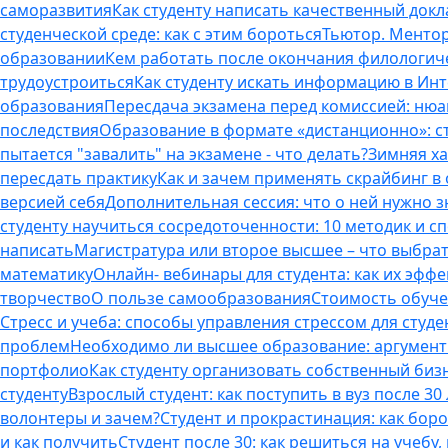
саморазвития
Как студенту написать качественный докл
студенческой среде: как с этим бороться
Тьютор. Ментор.
образовании
Кем работать после окончания филологич
трудоустроиться
Как студенту искать информацию в Ин
образования
Пересдача экзамена перед комиссией: ню
последствия
Образование в формате «дистанционно»: с
пытается "завалить" на экзамене - что делать?
Зимняя ха
пересдать практику
Как и зачем применять скрайбинг в
версией себя
Дополнительная сессия: что о ней нужно з
студенту научиться сосредоточенности: 10 методик и 
написать
Магистратура или второе высшее – что выбра
математику
Онлайн- вебинары для студента: как их эфф
творчество
О пользе самообразования
Стоимость обуче
Стресс и учеба: способы управления стрессом для студе
проблем
Необходимо ли высшее образование: аргументы
портфолио
Как студенту организовать собственный биз
студенту
Взрослый студент: как поступить в вуз после 3
волонтеры и зачем?
Студент и прокрастинация: как бор
и как получить
Студент после 30: как решиться на учебу