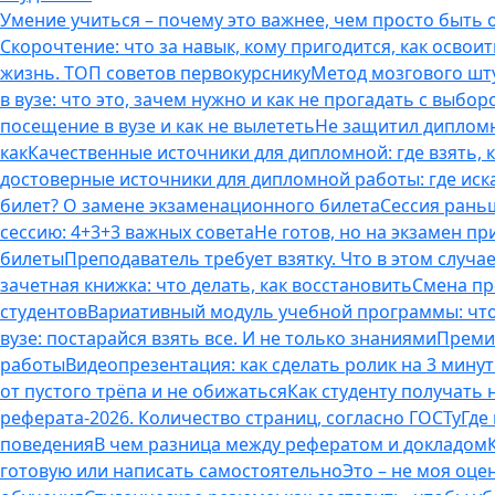
Умение учиться – почему это важнее, чем просто быть
Скорочтение: что за навык, кому пригодится, как освоит
жизнь. ТОП советов первокурснику
Метод мозгового шту
в вузе: что это, зачем нужно и как не прогадать с выбор
посещение в вузе и как не вылететь
Не защитил дипломн
как
Качественные источники для дипломной: где взять, 
достоверные источники для дипломной работы: где иска
билет? О замене экзаменационного билета
Сессия раньш
сессию: 4+3+3 важных совета
Не готов, но на экзамен пр
билеты
Преподаватель требует взятку. Что в этом случае
зачетная книжка: что делать, как восстановить
Смена пр
студентов
Вариативный модуль учебной программы: что 
вузе: постарайся взять все. И не только знаниями
Премия
работы
Видеопрезентация: как сделать ролик на 3 мину
от пустого трёпа и не обижаться
Как студенту получать
реферата-2026. Количество страниц, согласно ГОСТу
Где
поведения
В чем разница между рефератом и докладом
готовую или написать самостоятельно
Это – не моя оце