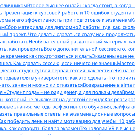
 отличником
Второе высшее онлайн: когда стоит, а когда 
ь
Презентация к курсовой работе и 10 ошибок студента
рма и его эффективность при подготовке к экзаменам
К
ом
Сбор материала для дипломной работы: где, как, скол
ый проект. Что делать: сдаваться сразу или продолжат
как работать
Необязательный раздаточный материал: ка
ть, как проверить
Все о дополнительной сессии: кто, ког
е времени: как подготовиться и сдать
Экзамены еще не 
ишел. Как сдавать сессию, если ничего не знаешь
Мастерс
 делать студенту
Твоя первая сессия: как вести себя на э
еподавателя в университете: как это сделать
Что прочита
это, зачем и можно ли отказаться
Возвращение в alma m
 «Студент года» – не ради денег, а для пользы дела
Врем
ты, который не выключат на десятой секунде
Как реагиро
 новые знания: методы эффективного обучения, лайфхак
 взять правильные ответы на экзаменационные вопросы
Как победить лень и найти мотивацию для учебы: 10 раб
нка. Как оспорить балл за экзамен
Технологии VR в высш