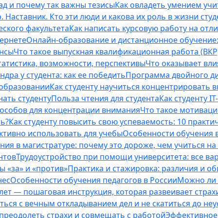
ад и почему так важны тезисы
Как овладеть умением учи
 Наставник. Кто эти люди и какова их роль в жизни студ
еского факультета
Как написать курсовую работу на отл
тернете
Онлайн-образование и дистанционное обучение:
ансы
Что такое выпускная квалификационная работа (ВКР
татистика, возможности, перспективы
Что оказывает вли
ндра у студента: как ее победить
Программа двойного дип
 образовании
Как студенту научиться концентрировать 
нать студенту
Польза чтения для студента
Как студенту I
способов для концентрации внимания
Что такое мотиваци
ть?
Как студенту повысить свою успеваемость: 10 практи
ективно использовать для учебы
Особенности обучения в
ния в магистратуре: почему это дороже, чем учиться на
нтов
Трудоустройство при помощи университета: все ва
 «за» и «против»
Практика и стажировка: различия и о
нес
Особенности обучения педагогов в России
Можно ли 
0 лет — пошаговая инструкция, которая развеивает страх
оться с вечным откладыванием дел и не скатиться до не
, преодолеть страхи и совмещать с работой
Эффективное 