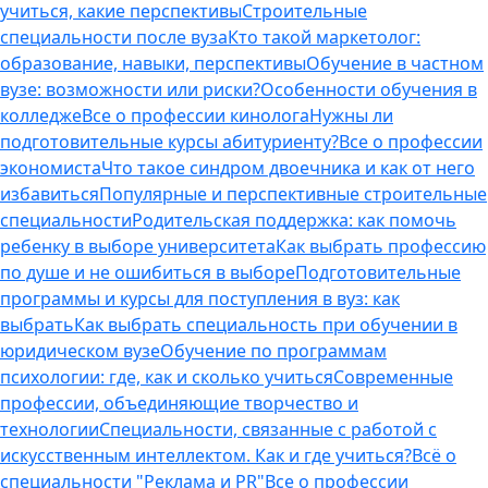
учиться, какие перспективы
Строительные
специальности после вуза
Кто такой маркетолог:
образование, навыки, перспективы
Обучение в частном
вузе: возможности или риски?
Особенности обучения в
колледже
Все о профессии кинолога
Нужны ли
подготовительные курсы абитуриенту?
Все о профессии
экономиста
Что такое синдром двоечника и как от него
избавиться
Популярные и перспективные строительные
специальности
Родительская поддержка: как помочь
ребенку в выборе университета
Как выбрать профессию
по душе и не ошибиться в выборе
Подготовительные
программы и курсы для поступления в вуз: как
выбрать
Как выбрать специальность при обучении в
юридическом вузе
Обучение по программам
психологии: где, как и сколько учиться
Современные
профессии, объединяющие творчество и
технологии
Специальности, связанные с работой с
искусственным интеллектом. Как и где учиться?
Всё о
специальности "Реклама и PR"
Все о профессии