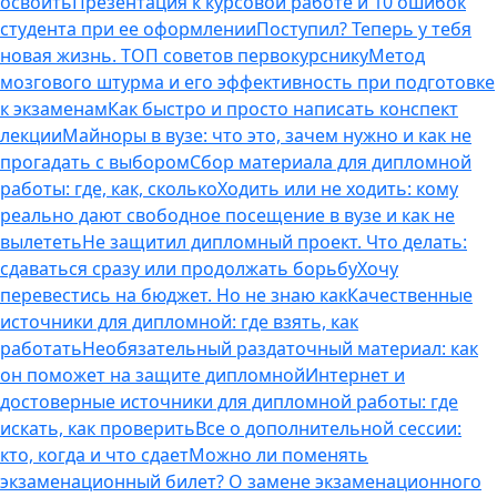
освоить
Презентация к курсовой работе и 10 ошибок
студента при ее оформлении
Поступил? Теперь у тебя
новая жизнь. ТОП советов первокурснику
Метод
мозгового штурма и его эффективность при подготовке
к экзаменам
Как быстро и просто написать конспект
лекции
Майноры в вузе: что это, зачем нужно и как не
прогадать с выбором
Сбор материала для дипломной
работы: где, как, сколько
Ходить или не ходить: кому
реально дают свободное посещение в вузе и как не
вылететь
Не защитил дипломный проект. Что делать:
сдаваться сразу или продолжать борьбу
Хочу
перевестись на бюджет. Но не знаю как
Качественные
источники для дипломной: где взять, как
работать
Необязательный раздаточный материал: как
он поможет на защите дипломной
Интернет и
достоверные источники для дипломной работы: где
искать, как проверить
Все о дополнительной сессии:
кто, когда и что сдает
Можно ли поменять
экзаменационный билет? О замене экзаменационного