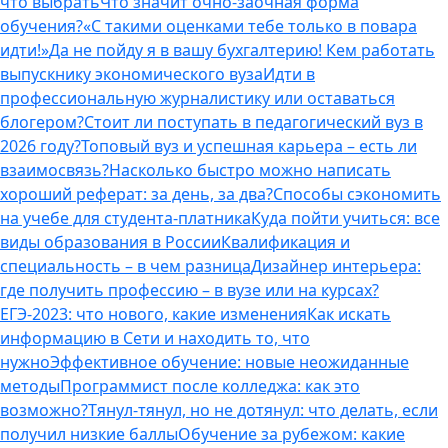
что выбрать
Что значит очно-заочная форма
обучения?
«С такими оценками тебе только в повара
идти!»
Да не пойду я в вашу бухгалтерию! Кем работать
выпускнику экономического вуза
Идти в
профессиональную журналистику или оставаться
блогером?
Стоит ли поступать в педагогический вуз в
2026 году?
Топовый вуз и успешная карьера – есть ли
взаимосвязь?
Насколько быстро можно написать
хороший реферат: за день, за два?
Способы сэкономить
на учебе для студента-платника
Куда пойти учиться: все
виды образования в России
Квалификация и
специальность – в чем разница
Дизайнер интерьера:
где получить профессию – в вузе или на курсах?
ЕГЭ-2023: что нового, какие изменения
Как искать
информацию в Сети и находить то, что
нужно
Эффективное обучение: новые неожиданные
методы
Программист после колледжа: как это
возможно?
Тянул-тянул, но не дотянул: что делать, если
получил низкие баллы
Обучение за рубежом: какие