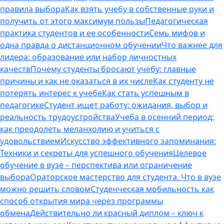
правила выбора
Как взять учебу в собственные руки и
получить от этого максимум пользы
Педагогическая
практика студентов и ее особенности
Семь мифов и
одна правда о дистанционном обучении
Что важнее для
лидера: образование или набор личностных
качеств
Почему студенты бросают учебу: главные
причины и как не оказаться в их числе
Как студенту не
потерять интерес к учебе
Как стать успешным в
педагогике
Студент ищет работу: ожидания, выбор и
реальность трудоустройства
Учеба в осенний период:
как преодолеть меланхолию и учиться с
удовольствием
Искусство эффективного запоминания:
Техники и секреты для успешного обучения
Целевое
обучение в вузе – перспектива или ограничение
выбора
Ораторское мастерство для студента. Что в вузе
можно решить словом
Студенческая мобильность как
способ открытия мира через программы
обмена
Действительно ли красный диплом – ключ к