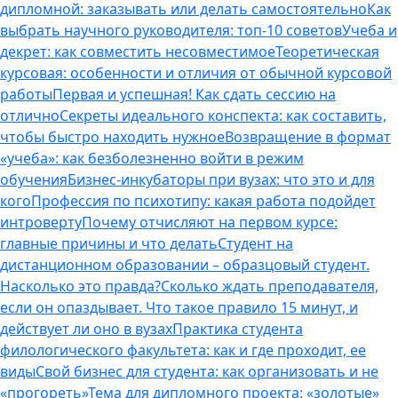
дипломной: заказывать или делать самостоятельно
Как
выбрать научного руководителя: топ-10 советов
Учеба и
декрет: как совместить несовместимое
Теоретическая
курсовая: особенности и отличия от обычной курсовой
работы
Первая и успешная! Как сдать сессию на
отлично
Секреты идеального конспекта: как составить,
чтобы быстро находить нужное
Возвращение в формат
«учеба»: как безболезненно войти в режим
обучения
Бизнес-инкубаторы при вузах: что это и для
кого
Профессия по психотипу: какая работа подойдет
интроверту
Почему отчисляют на первом курсе:
главные причины и что делать
Студент на
дистанционном образовании – образцовый студент.
Насколько это правда?
Сколько ждать преподавателя,
если он опаздывает. Что такое правило 15 минут, и
действует ли оно в вузах
Практика студента
филологического факультета: как и где проходит, ее
виды
Свой бизнес для студента: как организовать и не
«прогореть»
Тема для дипломного проекта: «золотые»