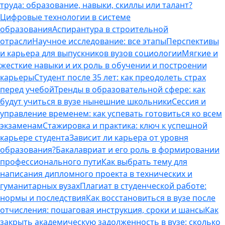
труда: образование, навыки, скиллы или талант?
Цифровые технологии в системе
образования
Аспирантура в строительной
отрасли
Научное исследование: все этапы
Перспективы
и карьера для выпускников вузов социологии
Мягкие и
жесткие навыки и их роль в обучении и построении
карьеры
Студент после 35 лет: как преодолеть страх
перед учебой
Тренды в образовательной сфере: как
будут учиться в вузе нынешние школьники
Сессия и
управление временем: как успевать готовиться ко всем
экзаменам
Стажировка и практика: ключ к успешной
карьере студента
Зависит ли карьера от уровня
образования?
Бакалавриат и его роль в формировании
профессионального пути
Как выбрать тему для
написания дипломного проекта в технических и
гуманитарных вузах
Плагиат в студенческой работе:
нормы и последствия
Как восстановиться в вузе после
отчисления: пошаговая инструкция, сроки и шансы
Как
закрыть академическую задолженность в вузе: сколько