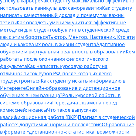
успеху в карьере
Как студенту максимально эффективно
использовать каникулы для саморазвития
Как студенту
написать качественный доклад и почему так важны
тезисы
Как овладеть умением учиться: эффективные
методики для студентов
Буллинг в студенческой среде:
как с этим бороться
Тьютор. Ментор. Наставник. Кто эти
люди и какова их роль в жизни студента
Адаптивное
обучение и виртуальная реальность в образовании
Кем
работать после окончания филологического
факультета
Как написать курсовую работу на
отлично
Список вузов РФ, после которых легко
трудоустроиться
Как студенту искать информацию в
Интернете
Онлайн-образование и дистанционное
обучение: в чем разница?
Роль курсовой работы в
системе образования
Пересдача экзамена перед
комиссией: нюансы
Что такое выпускная
квалификационная работа (ВКР)
Плагиат в студенческой
работе: допустимые нормы и последствия
Образование
в формате «дистанционно»: статистика, возможности,