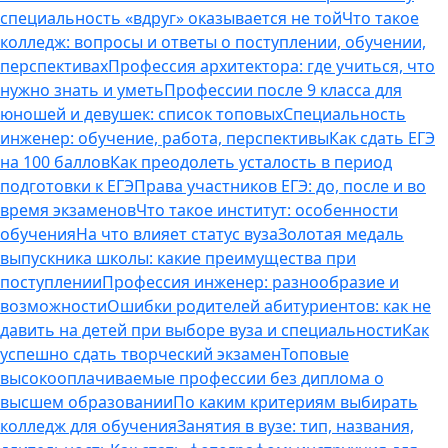
специальность «вдруг» оказывается не той
Что такое
колледж: вопросы и ответы о поступлении, обучении,
перспективах
Профессия архитектора: где учиться, что
нужно знать и уметь
Профессии после 9 класса для
юношей и девушек: список топовых
Специальность
инженер: обучение, работа, перспективы
Как сдать ЕГЭ
на 100 баллов
Как преодолеть усталость в период
подготовки к ЕГЭ
Права участников ЕГЭ: до, после и во
время экзаменов
Что такое институт: особенности
обучения
На что влияет статус вуза
Золотая медаль
выпускника школы: какие преимущества при
поступлении
Профессия инженер: разнообразие и
возможности
Ошибки родителей абитуриентов: как не
давить на детей при выборе вуза и специальности
Как
успешно сдать творческий экзамен
Топовые
высокооплачиваемые профессии без диплома о
высшем образовании
По каким критериям выбирать
колледж для обучения
Занятия в вузе: тип, названия,