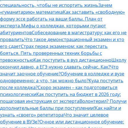
специальность, чтобы не испортить жизнь
Зачем
«гуманитарию» математика
Как заставить «свободную»
форму эссе работать на ваши баллы. План от
эксперта.
Мифы о колледжах, которыми пугают
абитуриентов
Собеседование в магистратуру: как его не
провалить
Что такое демонстрационный экзамен и кто
его сдает
Страх перед экзаменом: как перестать
бояться. Пять проверенных техник борьбы с
тревожностью
Как поступить в вуз дистанционно
Школу
окончил давно, а ЕГЭ нужно сдавать сейчас. Как?
Что
значит заочное обучение?
Обучение в колледже и вузе
одновременно: а что, так можно было?
Куда поступить
после колледжа?
Скоро экзамен – как подготовиться
психологически
Как поступить на бюджет в 2026 году:
пошаговая инструкция от эксперта
Волонтерил? Получи
дополнительные баллы при поступлении!
Как найти и
узнать «своего» репетитора
Что значит целевое
обучение в ВУЗе?
Очное или дистанционное обучение: