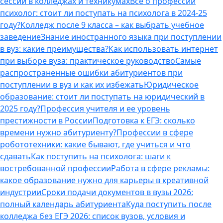
сессии в колледжах и техникумах
Все о профессии
психолог: стоит ли поступать на психолога в 2024-25
году?
Колледж после 9 класса – как выбрать учебное
заведение
Знание иностранного языка при поступлении
в вуз: какие преимущества?
Как использовать интернет
при выборе вуза: практическое руководство
Самые
распространенные ошибки абитуриентов при
поступлении в вуз и как их избежать
Юридическое
образование: стоит ли поступать на юридический в
2025 году?
Профессия учителя и ее уровень
престижности в России
Подготовка к ЕГЭ: сколько
времени нужно абитуриенту?
Профессии в сфере
робототехники: какие бывают, где учиться и что
сдавать
Как поступить на психолога: шаги к
востребованной профессии
Работа в сфере рекламы:
какое образование нужно для карьеры в креативной
индустрии
Сроки подачи документов в вузы 2026:
полный календарь абитуриента
Куда поступить после
колледжа без ЕГЭ 2026: список вузов, условия и