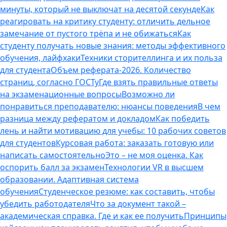
минуты, который не выключат на десятой секунде
Как
реагировать на критику студенту: отличить дельное
замечание от пустого трёпа и не обижаться
Как
студенту получать новые знания: методы эффективного
обучения, лайфхаки
Техники сторителлинга и их польза
для студента
Объем реферата-2026. Количество
страниц, согласно ГОСТу
Где взять правильные ответы
на экзаменационные вопросы
Возможно ли
понравиться преподавателю: нюансы поведения
В чем
разница между рефератом и докладом
Как победить
лень и найти мотивацию для учебы: 10 рабочих советов
для студентов
Курсовая работа: заказать готовую или
написать самостоятельно
Это – не моя оценка. Как
оспорить балл за экзамен
Технологии VR в высшем
образовании. Адаптивная система
обучения
Студенческое резюме: как составить, чтобы
убедить работодателя
Что за документ такой –
академическая справка. Где и как ее получить
Принципы