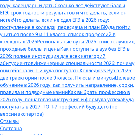
году: календарь и даты
Сколько лет действуют баллы
ЕГЭ: срок годности результатов и что делать, если он
истек
Что делать, если не сдал ЕГЭ в 2026 году:
поступление в колледж, пересдача и план Б
Куда пойти
учиться после 9 и 11 класса: список профессий в
колледжах 2026
Региональные вузы 2026: список лучших,
проходные баллы и цены
Как поступить в вуз без ЕГЭ в
2026: полная инструкция для всех категорий
абитуриентов
Инженерные специальности 2026: почему
они обогнали IT и куда поступать
Колледж vs Вуз в 2026:
две траектории после 9 класса. Плюсы и минусы
Целевое
обучение в 2026 году: как получить направление, сроки,
правила и подводные камни
Как выбрать профессию в
2026 году: пошаговая инструкция и формула успеха
Куда
поступать в 2027: ТОП-7 профессий будущего (по
версии экспертов)
Отзывы
Светлана