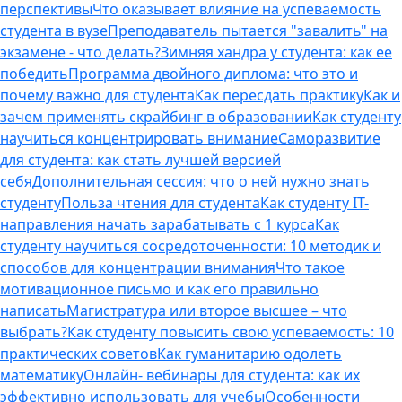
перспективы
Что оказывает влияние на успеваемость
студента в вузе
Преподаватель пытается "завалить" на
экзамене - что делать?
Зимняя хандра у студента: как ее
победить
Программа двойного диплома: что это и
почему важно для студента
Как пересдать практику
Как и
зачем применять скрайбинг в образовании
Как студенту
научиться концентрировать внимание
Саморазвитие
для студента: как стать лучшей версией
себя
Дополнительная сессия: что о ней нужно знать
студенту
Польза чтения для студента
Как студенту IT-
направления начать зарабатывать с 1 курса
Как
студенту научиться сосредоточенности: 10 методик и
способов для концентрации внимания
Что такое
мотивационное письмо и как его правильно
написать
Магистратура или второе высшее – что
выбрать?
Как студенту повысить свою успеваемость: 10
практических советов
Как гуманитарию одолеть
математику
Онлайн- вебинары для студента: как их
эффективно использовать для учебы
Особенности