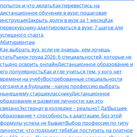
попыток и что делать
Как перевестись на
дистанционное обучение в вузе: пошаговая
инструкция
Закрыть долги в вузе за 1 месяц
Как
первокурснику адаптироваться в вузе: 7 шагов для
успешного старта
Абитуриентам
Как выбрать вуз, если не знаешь, кем хочешь
стать
Рынок труда 2026: 6 специальностей, которые не
стыдно освоить онлайн
Дистанционное образование и
его популярность
Как и где учиться тем, у кого нет
времени на учебу
Востребованные специальности
сегодня и в будущем – какую профессию выбрать
нынешнему старшекласснику
Дистанционное
образование и развитие личности: как это
связано
Экстернат в колледже – реально? Да!
Высшее
образование + способность к адаптации. Без этой
формулы успеха не бывает
Выбор профессии по типу
личности: что подходит тебе
Как поступить на платное