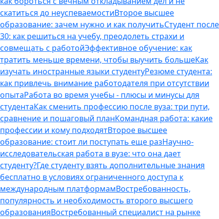
как бороться с вечным откладыванием дел и не
скатиться до неуспеваемости
Второе высшее
образование: зачем нужно и как получить
Студент после
30: как решиться на учебу, преодолеть страхи и
совмещать с работой
Эффективное обучение: как
тратить меньше времени, чтобы выучить больше
Как
изучать иностранные языки студенту
Резюме студента:
как привлечь внимание работодателя при отсутствии
опыта
Работа во время учебы - плюсы и минусы для
студента
Как сменить профессию после вуза: три пути,
сравнение и пошаговый план
Командная работа: какие
профессии и кому подходят
Второе высшее
образование: стоит ли поступать еще раз
Научно-
исследовательская работа в вузе: что она дает
студенту?
Где студенту взять дополнительные знания
бесплатно в условиях ограниченного доступа к
международным платформам
Востребованность,
популярность и необходимость второго высшего
образования
Востребованный специалист на рынке