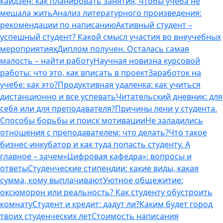
кайдзен: как планировать занятия, чтобы учеба не
мешала жить
Анализ литературного произведения:
рекомендации по написанию
Активный студент –
успешный студент? Какой смысл участия во внеучебных
мероприятиях
Диплом получен. Осталась самая
малость – найти работу
Научная новизна курсовой
работы: что это, как вписать в проект
Заработок на
учебе: как это?
Продуктивная удаленка: как учиться
дистанционно и все успевать
Читательский дневник: для
себя или для преподавателя?
Причины лени у студента.
Способы борьбы и поиск мотивации
Не заладились
отношения с преподавателем: что делать?
Что такое
бизнес-инкубатор и как туда попасть студенту. А
главное – зачем
«Цифровая кафедра»: вопросы и
ответы
Студенческие стипендии: какие виды, какая
сумма, кому выплачивают
Уютное общежитие:
оксюморон или реальность? Как студенту обустроить
комнату
Студент и кредит: дадут ли?
Каким будет город
твоих студенческих лет
Стоимость написания