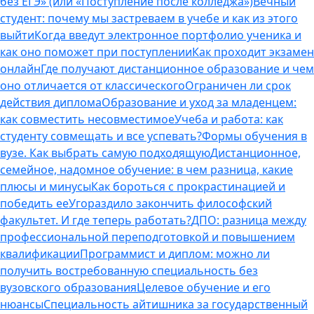
без ЕГЭ» (или «Поступление после колледжа»)
Вечный
студент: почему мы застреваем в учебе и как из этого
выйти
Когда введут электронное портфолио ученика и
как оно поможет при поступлении
Как проходит экзамен
онлайн
Где получают дистанционное образование и чем
оно отличается от классического
Ограничен ли срок
действия диплома
Образование и уход за младенцем:
как совместить несовместимое
Учеба и работа: как
студенту совмещать и все успевать?
Формы обучения в
вузе. Как выбрать самую подходящую
Дистанционное,
семейное, надомное обучение: в чем разница, какие
плюсы и минусы
Как бороться с прокрастинацией и
победить ее
Угораздило закончить философский
факультет. И где теперь работать?
ДПО: разница между
профессиональной переподготовкой и повышением
квалификации
Программист и диплом: можно ли
получить востребованную специальность без
вузовского образования
Целевое обучение и его
нюансы
Специальность айтишника за государственный