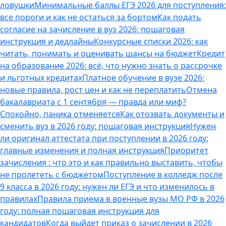
ловушки
Минимальные баллы ЕГЭ 2026 для поступления:
все пороги и как не остаться за бортом
Как подать
согласие на зачисление в вуз 2026: пошаговая
инструкция и дедлайны
Конкурсные списки 2026: как
читать, понимать и оценивать шансы на бюджет
Кредит
на образование 2026: всё, что нужно знать о рассрочке
и льготных кредитах
Платное обучение в вузе 2026:
новые правила, рост цен и как не переплатить
Отмена
бакалавриата с 1 сентября — правда или миф?
Спокойно, паника отменяется
Как отозвать документы и
сменить вуз в 2026 году: пошаговая инструкция
Нужен
ли оригинал аттестата при поступлении в 2026 году:
главные изменения и полная инструкция
Приоритет
зачисления : что это и как правильно выставить, чтобы
не пролететь с бюджетом
Поступление в колледж после
9 класса в 2026 году: нужен ли ЕГЭ и что изменилось в
правилах
Правила приема в военные вузы МО РФ в 2026
году: полная пошаговая инструкция для
кандидатов
Когда выйдет приказ о зачислении в 2026