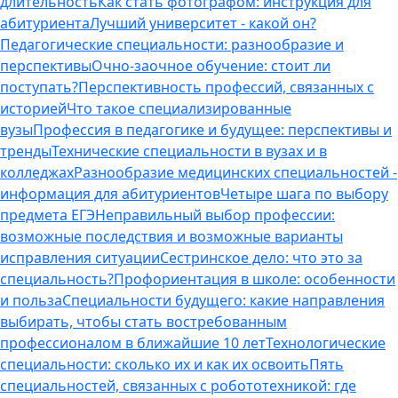
длительность
Как стать фотографом: инструкция для
абитуриента
Лучший университет - какой он?
Педагогические специальности: разнообразие и
перспективы
Очно-заочное обучение: стоит ли
поступать?
Перспективность профессий, связанных с
историей
Что такое специализированные
вузы
Профессия в педагогике и будущее: перспективы и
тренды
Технические специальности в вузах и в
колледжах
Разнообразие медицинских специальностей -
информация для абитуриентов
Четыре шага по выбору
предмета ЕГЭ
Неправильный выбор профессии:
возможные последствия и возможные варианты
исправления ситуации
Сестринское дело: что это за
специальность?
Профориентация в школе: особенности
и польза
Специальности будущего: какие направления
выбирать, чтобы стать востребованным
профессионалом в ближайшие 10 лет
Технологические
специальности: сколько их и как их освоить
Пять
специальностей, связанных с робототехникой: где