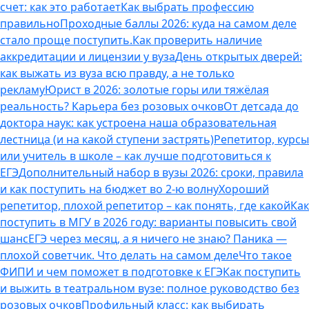
счет: как это работает
Как выбрать профессию
правильно
Проходные баллы 2026: куда на самом деле
стало проще поступить.
Как проверить наличие
аккредитации и лицензии у вуза
День открытых дверей:
как выжать из вуза всю правду, а не только
рекламу
Юрист в 2026: золотые горы или тяжёлая
реальность? Карьера без розовых очков
От детсада до
доктора наук: как устроена наша образовательная
лестница (и на какой ступени застрять)
Репетитор, курсы
или учитель в школе – как лучше подготовиться к
ЕГЭ
Дополнительный набор в вузы 2026: сроки, правила
и как поступить на бюджет во 2‑ю волну
Хороший
репетитор, плохой репетитор – как понять, где какой
Как
поступить в МГУ в 2026 году: варианты повысить свой
шанс
ЕГЭ через месяц, а я ничего не знаю? Паника —
плохой советчик. Что делать на самом деле
Что такое
ФИПИ и чем поможет в подготовке к ЕГЭ
Как поступить
и выжить в театральном вузе: полное руководство без
розовых очков
Профильный класс: как выбирать