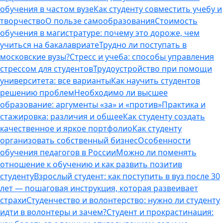
обучения в частом вузе
Как студенту совместить учебу и
творчество
О пользе самообразования
Стоимость
обучения в магистратуре: почему это дороже, чем
учиться на бакалавриате
Трудно ли поступать в
московские вузы?
Стресс и учеба: способы управления
стрессом для студентов
Трудоустройство при помощи
университета: все варианты
Как научить студентов
решению проблем
Необходимо ли высшее
образование: аргументы «за» и «против»
Практика и
стажировка: различия и общее
Как студенту создать
качественное и яркое портфолио
Как студенту
организовать собственный бизнес
Особенности
обучения педагогов в России
Можно ли поменять
отношение к обучению и как развить позитив
студенту
Взрослый студент: как поступить в вуз после 30
лет — пошаговая инструкция, которая развеивает
страхи
Студенчество и волонтерство: нужно ли cтуденту
идти в волонтеры и зачем?
Студент и прокрастинация: