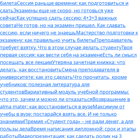
билета
Сессия раньше времени: как подготовиться и
сдать
Экзамены еще не скоро, но готовься уже
сейчас
Как успешно сдать сессию: 4+3+3 важных
совета
Не готов, но на экзамен пришел. Как сдавать
сессию, если ничего не знаешь
Мастерство подготовки к
экзамену: как правильно учить билеты
Преподаватель
требует взятку. Что в этом случае делать студенту
Твоя
первая сессия: как вести себя на экзамене
Есть ли смысл
посещать все лекции
Утеряна зачетная книжка: что
делать, как восстановить
Смена преподавателя в
университете: как это сделать
Что прочитать, кроме
учебников: полезная литература для
студентов
Вариативный модуль учебной программы:
что это, зачем и можно ли отказаться
Возвращение в
alma mater: как восстановиться в вузе
Максимум от
учебы в вузе: постарайся взять все. И не только
знаниями
Премия «Студент года» – не ради денег, а для
пользы дела
Время написания дипломной: срок и этапы
работы
Видеопрезентация: как сделать ролик на 3