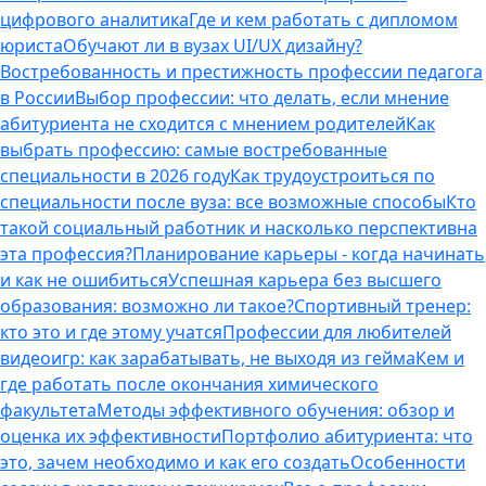
цифрового аналитика
Где и кем работать с дипломом
юриста
Обучают ли в вузах UI/UX дизайну?
Востребованность и престижность профессии педагога
в России
Выбор профессии: что делать, если мнение
абитуриента не сходится с мнением родителей
Как
выбрать профессию: самые востребованные
специальности в 2026 году
Как трудоустроиться по
специальности после вуза: все возможные способы
Кто
такой социальный работник и насколько перспективна
эта профессия?
Планирование карьеры - когда начинать
и как не ошибиться
Успешная карьера без высшего
образования: возможно ли такое?
Спортивный тренер:
кто это и где этому учатся
Профессии для любителей
видеоигр: как зарабатывать, не выходя из гейма
Кем и
где работать после окончания химического
факультета
Методы эффективного обучения: обзор и
оценка их эффективности
Портфолио абитуриента: что
это, зачем необходимо и как его создать
Особенности