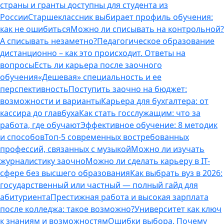
страны и гранты доступны для студента из
России
Старшеклассник выбирает профиль обучения:
как не ошибиться
Можно ли списывать на контрольной?
А списывать незаметно?
Педагогическое образование
дистанционно – как это происходит. Ответы на
вопросы
Есть ли карьера после заочного
обучения
«Дешевая» специальность и ее
перспективность
Поступить заочно на бюджет:
возможности и варианты
Карьера для бухгалтера: от
кассира до главбуха
Как стать госслужащим: что за
работа, где обучают
Эффективное обучение: 8 методик
и способов
Топ-5 современных востребованных
профессий, связанных с музыкой
Можно ли изучать
журналистику заочно
Можно ли сделать карьеру в IT-
сфере без высшего образования
Как выбрать вуз в 2026:
государственный или частный — полный гайд для
абитуриента
Престижная работа и высокая зарплата
после колледжа: такое возможно?
Университет как ключ
к знаниям и возможностям
Ошибки выбора. Почему