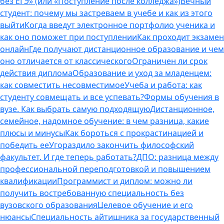
без ЕГЭ» (или «Поступление после колледжа»)
Вечный
студент: почему мы застреваем в учебе и как из этого
выйти
Когда введут электронное портфолио ученика и
как оно поможет при поступлении
Как проходит экзамен
онлайн
Где получают дистанционное образование и чем
оно отличается от классического
Ограничен ли срок
действия диплома
Образование и уход за младенцем:
как совместить несовместимое
Учеба и работа: как
студенту совмещать и все успевать?
Формы обучения в
вузе. Как выбрать самую подходящую
Дистанционное,
семейное, надомное обучение: в чем разница, какие
плюсы и минусы
Как бороться с прокрастинацией и
победить ее
Угораздило закончить философский
факультет. И где теперь работать?
ДПО: разница между
профессиональной переподготовкой и повышением
квалификации
Программист и диплом: можно ли
получить востребованную специальность без
вузовского образования
Целевое обучение и его
нюансы
Специальность айтишника за государственный