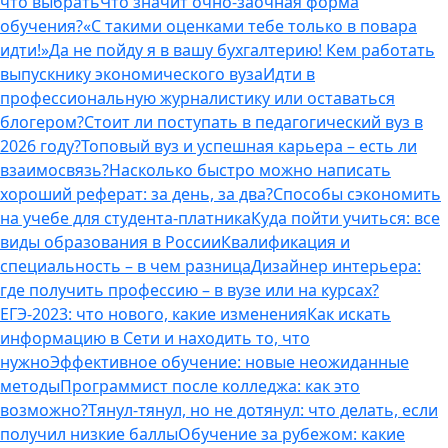
что выбрать
Что значит очно-заочная форма
обучения?
«С такими оценками тебе только в повара
идти!»
Да не пойду я в вашу бухгалтерию! Кем работать
выпускнику экономического вуза
Идти в
профессиональную журналистику или оставаться
блогером?
Стоит ли поступать в педагогический вуз в
2026 году?
Топовый вуз и успешная карьера – есть ли
взаимосвязь?
Насколько быстро можно написать
хороший реферат: за день, за два?
Способы сэкономить
на учебе для студента-платника
Куда пойти учиться: все
виды образования в России
Квалификация и
специальность – в чем разница
Дизайнер интерьера:
где получить профессию – в вузе или на курсах?
ЕГЭ-2023: что нового, какие изменения
Как искать
информацию в Сети и находить то, что
нужно
Эффективное обучение: новые неожиданные
методы
Программист после колледжа: как это
возможно?
Тянул-тянул, но не дотянул: что делать, если
получил низкие баллы
Обучение за рубежом: какие