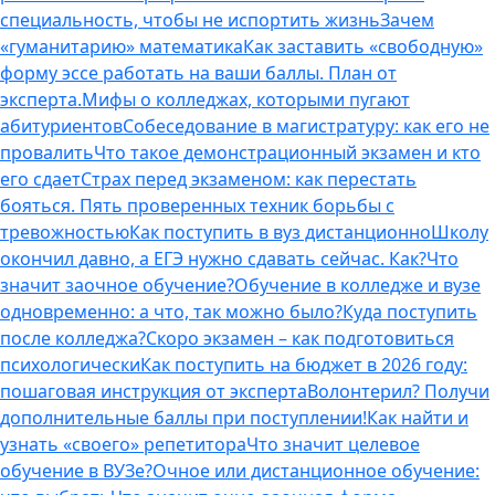
специальность, чтобы не испортить жизнь
Зачем
«гуманитарию» математика
Как заставить «свободную»
форму эссе работать на ваши баллы. План от
эксперта.
Мифы о колледжах, которыми пугают
абитуриентов
Собеседование в магистратуру: как его не
провалить
Что такое демонстрационный экзамен и кто
его сдает
Страх перед экзаменом: как перестать
бояться. Пять проверенных техник борьбы с
тревожностью
Как поступить в вуз дистанционно
Школу
окончил давно, а ЕГЭ нужно сдавать сейчас. Как?
Что
значит заочное обучение?
Обучение в колледже и вузе
одновременно: а что, так можно было?
Куда поступить
после колледжа?
Скоро экзамен – как подготовиться
психологически
Как поступить на бюджет в 2026 году:
пошаговая инструкция от эксперта
Волонтерил? Получи
дополнительные баллы при поступлении!
Как найти и
узнать «своего» репетитора
Что значит целевое
обучение в ВУЗе?
Очное или дистанционное обучение: