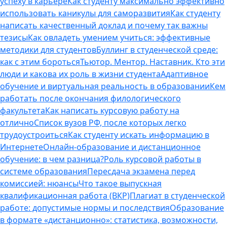
успеху в карьере
Как студенту максимально эффективно
использовать каникулы для саморазвития
Как студенту
написать качественный доклад и почему так важны
тезисы
Как овладеть умением учиться: эффективные
методики для студентов
Буллинг в студенческой среде:
как с этим бороться
Тьютор. Ментор. Наставник. Кто эти
люди и какова их роль в жизни студента
Адаптивное
обучение и виртуальная реальность в образовании
Кем
работать после окончания филологического
факультета
Как написать курсовую работу на
отлично
Список вузов РФ, после которых легко
трудоустроиться
Как студенту искать информацию в
Интернете
Онлайн-образование и дистанционное
обучение: в чем разница?
Роль курсовой работы в
системе образования
Пересдача экзамена перед
комиссией: нюансы
Что такое выпускная
квалификационная работа (ВКР)
Плагиат в студенческой
работе: допустимые нормы и последствия
Образование
в формате «дистанционно»: статистика, возможности,