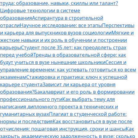
труда: образование, навыки, скиллы или талант?
Цифровые технологии в системе
образования
Аспирантура в строительной
отрасли
Научное исследование: все этапы
Перспективы
и карьера для выпускников вузов социологии
Мягкие и
жесткие навыки и их роль в обучении и построении
карьеры
Студент после 35 лет: как преодолеть страх
перед учебой
Тренды в образовательной сфере: как
будут учиться в вузе нынешние школьники
Сессия и
управление временем: как успевать готовиться ко всем
экзаменам
Стажировка и практика: ключ к успешной
карьере студента
Зависит ли карьера от уровня
образования?
Бакалавриат и его роль в формировании
профессионального пути
Как выбрать тему для
написания дипломного проекта в технических и
гуманитарных вузах
Плагиат в студенческой работе:
нормы и последствия
Как восстановиться в вузе после
отчисления: пошаговая инструкция, сроки и шансы
Как
закрыть академическую задолженность в вузе: сколько