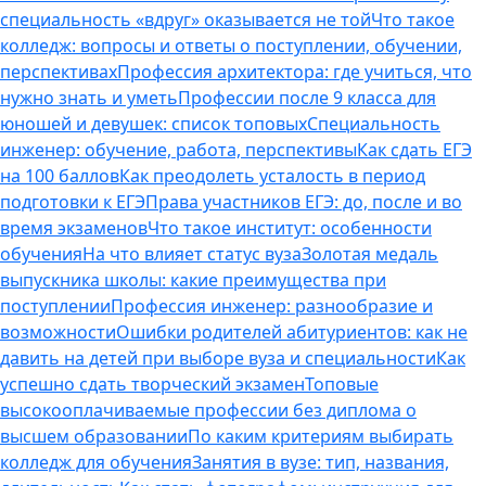
специальность «вдруг» оказывается не той
Что такое
колледж: вопросы и ответы о поступлении, обучении,
перспективах
Профессия архитектора: где учиться, что
нужно знать и уметь
Профессии после 9 класса для
юношей и девушек: список топовых
Специальность
инженер: обучение, работа, перспективы
Как сдать ЕГЭ
на 100 баллов
Как преодолеть усталость в период
подготовки к ЕГЭ
Права участников ЕГЭ: до, после и во
время экзаменов
Что такое институт: особенности
обучения
На что влияет статус вуза
Золотая медаль
выпускника школы: какие преимущества при
поступлении
Профессия инженер: разнообразие и
возможности
Ошибки родителей абитуриентов: как не
давить на детей при выборе вуза и специальности
Как
успешно сдать творческий экзамен
Топовые
высокооплачиваемые профессии без диплома о
высшем образовании
По каким критериям выбирать
колледж для обучения
Занятия в вузе: тип, названия,