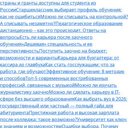
страны и гранты доступны для студента из
России
Старшеклассник выбирает профиль обучения:
как не ошибиться
Можно ли списывать на контрольной?
А списывать незаметно?
Педагогическое образование
дистанционно – как это происходит. Ответы на
вопросы
Есть ли карьера после заочного
обучения
«Дешевая» специальность и ее
перспективность
Поступить заочно на бюджет:
возможности и варианты
Карьера для бухгалтера: от
кассира до главбуха
Как стать госслужащим: что за
работа, где обучают
Эффективное обучение: 8 методик
и способов
Топ-5 современных востребованных
профессий, связанных с музыкой
Можно ли изучать
журналистику заочно
Можно ли сделать карьеру в IT-
сфере без высшего образования
Как выбрать вуз в 2026:
государственный или частный — полный гайд для
абитуриента
Престижная работа и высокая зарплата
после колледжа: такое возможно?
Университет как ключ
к знаниям и возможностям
Ошибки выбора. Почему