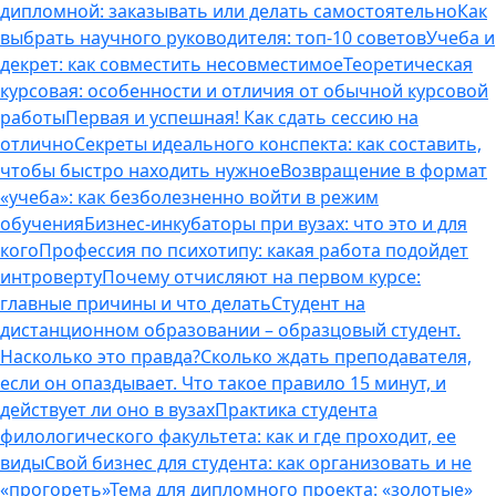
дипломной: заказывать или делать самостоятельно
Как
выбрать научного руководителя: топ-10 советов
Учеба и
декрет: как совместить несовместимое
Теоретическая
курсовая: особенности и отличия от обычной курсовой
работы
Первая и успешная! Как сдать сессию на
отлично
Секреты идеального конспекта: как составить,
чтобы быстро находить нужное
Возвращение в формат
«учеба»: как безболезненно войти в режим
обучения
Бизнес-инкубаторы при вузах: что это и для
кого
Профессия по психотипу: какая работа подойдет
интроверту
Почему отчисляют на первом курсе:
главные причины и что делать
Студент на
дистанционном образовании – образцовый студент.
Насколько это правда?
Сколько ждать преподавателя,
если он опаздывает. Что такое правило 15 минут, и
действует ли оно в вузах
Практика студента
филологического факультета: как и где проходит, ее
виды
Свой бизнес для студента: как организовать и не
«прогореть»
Тема для дипломного проекта: «золотые»