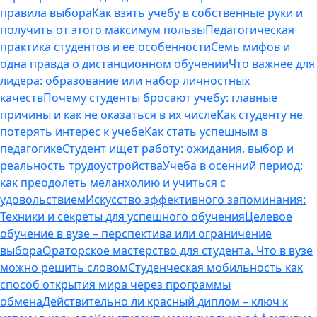
правила выбора
Как взять учебу в собственные руки и
получить от этого максимум пользы
Педагогическая
практика студентов и ее особенности
Семь мифов и
одна правда о дистанционном обучении
Что важнее для
лидера: образование или набор личностных
качеств
Почему студенты бросают учебу: главные
причины и как не оказаться в их числе
Как студенту не
потерять интерес к учебе
Как стать успешным в
педагогике
Студент ищет работу: ожидания, выбор и
реальность трудоустройства
Учеба в осенний период:
как преодолеть меланхолию и учиться с
удовольствием
Искусство эффективного запоминания:
Техники и секреты для успешного обучения
Целевое
обучение в вузе – перспектива или ограничение
выбора
Ораторское мастерство для студента. Что в вузе
можно решить словом
Студенческая мобильность как
способ открытия мира через программы
обмена
Действительно ли красный диплом – ключ к