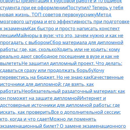
освоить
Презентация к курсовой работе и 10 ошибок
студента при ее оформлении
Поступил? Теперь у тебя
новая жизнь. ТОП советов первокурснику
Метод
мозгового штурма и его эффективность при подготовке
к экзаменам
Как быстро и просто написать конспект
лекции
Майноры в вузе: что это, зачем нужно и как не
прогадать с выбором
Сбор материала для дипломной
работы: где, как, сколько
Ходить или не ходить: кому
реально дают свободное посещение в вузе и как не
вылететь
Не защитил дипломный проект. Что делать:
сдаваться сразу или продолжать борьбу
Хочу
перевестись на бюджет. Но не знаю как
Качественные
источники для дипломной: где взять, как
работать
Необязательный раздаточный материал: как
он поможет на защите дипломной
Интернет и
достоверные источники для дипломной работы: где
искать, как проверить
Все о дополнительной сессии:
кто, когда и что сдает
Можно ли поменять
экзаменационный билет? О замене экзаменационного