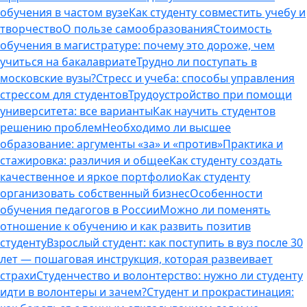
обучения в частом вузе
Как студенту совместить учебу и
творчество
О пользе самообразования
Стоимость
обучения в магистратуре: почему это дороже, чем
учиться на бакалавриате
Трудно ли поступать в
московские вузы?
Стресс и учеба: способы управления
стрессом для студентов
Трудоустройство при помощи
университета: все варианты
Как научить студентов
решению проблем
Необходимо ли высшее
образование: аргументы «за» и «против»
Практика и
стажировка: различия и общее
Как студенту создать
качественное и яркое портфолио
Как студенту
организовать собственный бизнес
Особенности
обучения педагогов в России
Можно ли поменять
отношение к обучению и как развить позитив
студенту
Взрослый студент: как поступить в вуз после 30
лет — пошаговая инструкция, которая развеивает
страхи
Студенчество и волонтерство: нужно ли cтуденту
идти в волонтеры и зачем?
Студент и прокрастинация: