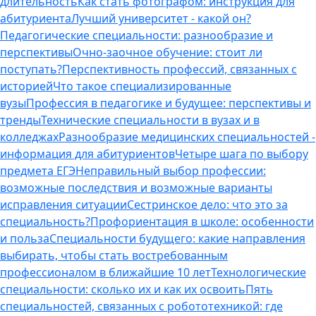
длительность
Как стать фотографом: инструкция для
абитуриента
Лучший университет - какой он?
Педагогические специальности: разнообразие и
перспективы
Очно-заочное обучение: стоит ли
поступать?
Перспективность профессий, связанных с
историей
Что такое специализированные
вузы
Профессия в педагогике и будущее: перспективы и
тренды
Технические специальности в вузах и в
колледжах
Разнообразие медицинских специальностей -
информация для абитуриентов
Четыре шага по выбору
предмета ЕГЭ
Неправильный выбор профессии:
возможные последствия и возможные варианты
исправления ситуации
Сестринское дело: что это за
специальность?
Профориентация в школе: особенности
и польза
Специальности будущего: какие направления
выбирать, чтобы стать востребованным
профессионалом в ближайшие 10 лет
Технологические
специальности: сколько их и как их освоить
Пять
специальностей, связанных с робототехникой: где