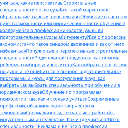
учиться, какие перспективы
Строительные
специальности после вуза
Кто такой маркетолог:
образование, навыки, перспективы
Обучение в частном
вузе: возможности или риски?
Особенности обучения в
колледже
Все о профессии кинолога
Нужны ли
подготовительные курсы абитуриенту?
Все о профессии
экономиста
Что такое синдром двоечника и как от него
избавиться
Популярные и перспективные строительные
специальности
Родительская поддержка: как помочь
ребенку в выборе университета
Как выбрать профессию
по душе и не ошибиться в выборе
Подготовительные
программы и курсы для поступления в вуз: как
выбрать
Как выбрать специальность при обучении в
юридическом вузе
Обучение по программам
психологии: где, как и сколько учиться
Современные
профессии, объединяющие творчество и
технологии
Специальности, связанные с работой с
искусственным интеллектом. Как и где учиться?
Всё о
специальности "Реклама и PR"
Все о профессии