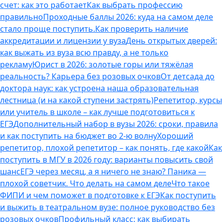
счет: как это работает
Как выбрать профессию
правильно
Проходные баллы 2026: куда на самом деле
стало проще поступить.
Как проверить наличие
аккредитации и лицензии у вуза
День открытых дверей:
как выжать из вуза всю правду, а не только
рекламу
Юрист в 2026: золотые горы или тяжёлая
реальность? Карьера без розовых очков
От детсада до
доктора наук: как устроена наша образовательная
лестница (и на какой ступени застрять)
Репетитор, курсы
или учитель в школе – как лучше подготовиться к
ЕГЭ
Дополнительный набор в вузы 2026: сроки, правила
и как поступить на бюджет во 2‑ю волну
Хороший
репетитор, плохой репетитор – как понять, где какой
Как
поступить в МГУ в 2026 году: варианты повысить свой
шанс
ЕГЭ через месяц, а я ничего не знаю? Паника —
плохой советчик. Что делать на самом деле
Что такое
ФИПИ и чем поможет в подготовке к ЕГЭ
Как поступить
и выжить в театральном вузе: полное руководство без
розовых очков
Профильный класс: как выбирать