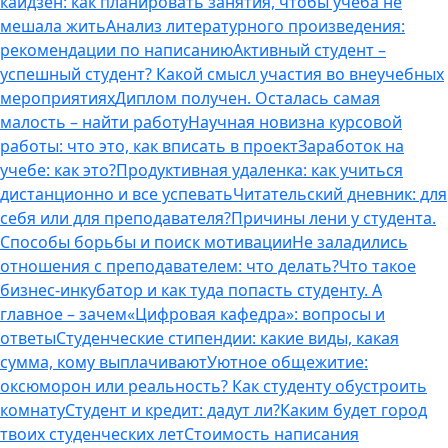
кайдзен: как планировать занятия, чтобы учеба не
мешала жить
Анализ литературного произведения:
рекомендации по написанию
Активный студент –
успешный студент? Какой смысл участия во внеучебных
мероприятиях
Диплом получен. Осталась самая
малость – найти работу
Научная новизна курсовой
работы: что это, как вписать в проект
Заработок на
учебе: как это?
Продуктивная удаленка: как учиться
дистанционно и все успевать
Читательский дневник: для
себя или для преподавателя?
Причины лени у студента.
Способы борьбы и поиск мотивации
Не заладились
отношения с преподавателем: что делать?
Что такое
бизнес-инкубатор и как туда попасть студенту. А
главное – зачем
«Цифровая кафедра»: вопросы и
ответы
Студенческие стипендии: какие виды, какая
сумма, кому выплачивают
Уютное общежитие:
оксюморон или реальность? Как студенту обустроить
комнату
Студент и кредит: дадут ли?
Каким будет город
твоих студенческих лет
Стоимость написания