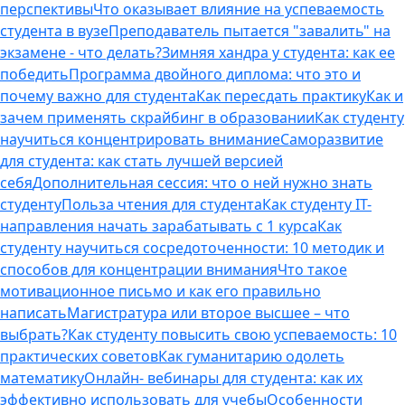
перспективы
Что оказывает влияние на успеваемость
студента в вузе
Преподаватель пытается "завалить" на
экзамене - что делать?
Зимняя хандра у студента: как ее
победить
Программа двойного диплома: что это и
почему важно для студента
Как пересдать практику
Как и
зачем применять скрайбинг в образовании
Как студенту
научиться концентрировать внимание
Саморазвитие
для студента: как стать лучшей версией
себя
Дополнительная сессия: что о ней нужно знать
студенту
Польза чтения для студента
Как студенту IT-
направления начать зарабатывать с 1 курса
Как
студенту научиться сосредоточенности: 10 методик и
способов для концентрации внимания
Что такое
мотивационное письмо и как его правильно
написать
Магистратура или второе высшее – что
выбрать?
Как студенту повысить свою успеваемость: 10
практических советов
Как гуманитарию одолеть
математику
Онлайн- вебинары для студента: как их
эффективно использовать для учебы
Особенности