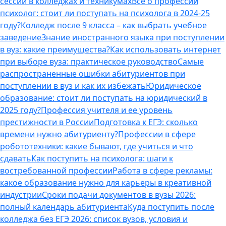
сессии в колледжах и техникумах
Все о профессии
психолог: стоит ли поступать на психолога в 2024-25
году?
Колледж после 9 класса – как выбрать учебное
заведение
Знание иностранного языка при поступлении
в вуз: какие преимущества?
Как использовать интернет
при выборе вуза: практическое руководство
Самые
распространенные ошибки абитуриентов при
поступлении в вуз и как их избежать
Юридическое
образование: стоит ли поступать на юридический в
2025 году?
Профессия учителя и ее уровень
престижности в России
Подготовка к ЕГЭ: сколько
времени нужно абитуриенту?
Профессии в сфере
робототехники: какие бывают, где учиться и что
сдавать
Как поступить на психолога: шаги к
востребованной профессии
Работа в сфере рекламы:
какое образование нужно для карьеры в креативной
индустрии
Сроки подачи документов в вузы 2026:
полный календарь абитуриента
Куда поступить после
колледжа без ЕГЭ 2026: список вузов, условия и