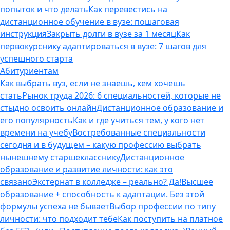
попыток и что делать
Как перевестись на
дистанционное обучение в вузе: пошаговая
инструкция
Закрыть долги в вузе за 1 месяц
Как
первокурснику адаптироваться в вузе: 7 шагов для
успешного старта
Абитуриентам
Как выбрать вуз, если не знаешь, кем хочешь
стать
Рынок труда 2026: 6 специальностей, которые не
стыдно освоить онлайн
Дистанционное образование и
его популярность
Как и где учиться тем, у кого нет
времени на учебу
Востребованные специальности
сегодня и в будущем – какую профессию выбрать
нынешнему старшекласснику
Дистанционное
образование и развитие личности: как это
связано
Экстернат в колледже – реально? Да!
Высшее
образование + способность к адаптации. Без этой
формулы успеха не бывает
Выбор профессии по типу
личности: что подходит тебе
Как поступить на платное