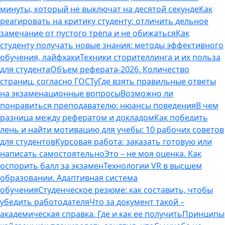
минуты, который не выключат на десятой секунде
Как
реагировать на критику студенту: отличить дельное
замечание от пустого трёпа и не обижаться
Как
студенту получать новые знания: методы эффективного
обучения, лайфхаки
Техники сторителлинга и их польза
для студента
Объем реферата-2026. Количество
страниц, согласно ГОСТу
Где взять правильные ответы
на экзаменационные вопросы
Возможно ли
понравиться преподавателю: нюансы поведения
В чем
разница между рефератом и докладом
Как победить
лень и найти мотивацию для учебы: 10 рабочих советов
для студентов
Курсовая работа: заказать готовую или
написать самостоятельно
Это – не моя оценка. Как
оспорить балл за экзамен
Технологии VR в высшем
образовании. Адаптивная система
обучения
Студенческое резюме: как составить, чтобы
убедить работодателя
Что за документ такой –
академическая справка. Где и как ее получить
Принципы