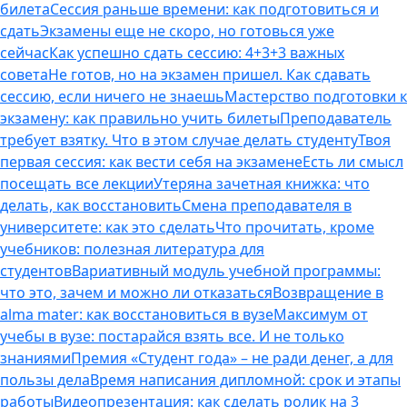
билета
Сессия раньше времени: как подготовиться и
сдать
Экзамены еще не скоро, но готовься уже
сейчас
Как успешно сдать сессию: 4+3+3 важных
совета
Не готов, но на экзамен пришел. Как сдавать
сессию, если ничего не знаешь
Мастерство подготовки к
экзамену: как правильно учить билеты
Преподаватель
требует взятку. Что в этом случае делать студенту
Твоя
первая сессия: как вести себя на экзамене
Есть ли смысл
посещать все лекции
Утеряна зачетная книжка: что
делать, как восстановить
Смена преподавателя в
университете: как это сделать
Что прочитать, кроме
учебников: полезная литература для
студентов
Вариативный модуль учебной программы:
что это, зачем и можно ли отказаться
Возвращение в
alma mater: как восстановиться в вузе
Максимум от
учебы в вузе: постарайся взять все. И не только
знаниями
Премия «Студент года» – не ради денег, а для
пользы дела
Время написания дипломной: срок и этапы
работы
Видеопрезентация: как сделать ролик на 3