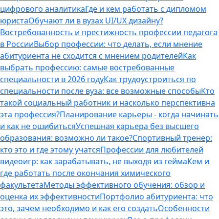
цифрового аналитика
Где и кем работать с дипломом
юриста
Обучают ли в вузах UI/UX дизайну?
Востребованность и престижность профессии педагога
в России
Выбор профессии: что делать, если мнение
абитуриента не сходится с мнением родителей
Как
выбрать профессию: самые востребованные
специальности в 2026 году
Как трудоустроиться по
специальности после вуза: все возможные способы
Кто
такой социальный работник и насколько перспективна
эта профессия?
Планирование карьеры - когда начинать
и как не ошибиться
Успешная карьера без высшего
образования: возможно ли такое?
Спортивный тренер:
кто это и где этому учатся
Профессии для любителей
видеоигр: как зарабатывать, не выходя из гейма
Кем и
где работать после окончания химического
факультета
Методы эффективного обучения: обзор и
оценка их эффективности
Портфолио абитуриента: что
это, зачем необходимо и как его создать
Особенности