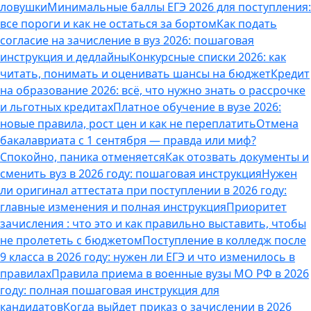
ловушки
Минимальные баллы ЕГЭ 2026 для поступления:
все пороги и как не остаться за бортом
Как подать
согласие на зачисление в вуз 2026: пошаговая
инструкция и дедлайны
Конкурсные списки 2026: как
читать, понимать и оценивать шансы на бюджет
Кредит
на образование 2026: всё, что нужно знать о рассрочке
и льготных кредитах
Платное обучение в вузе 2026:
новые правила, рост цен и как не переплатить
Отмена
бакалавриата с 1 сентября — правда или миф?
Спокойно, паника отменяется
Как отозвать документы и
сменить вуз в 2026 году: пошаговая инструкция
Нужен
ли оригинал аттестата при поступлении в 2026 году:
главные изменения и полная инструкция
Приоритет
зачисления : что это и как правильно выставить, чтобы
не пролететь с бюджетом
Поступление в колледж после
9 класса в 2026 году: нужен ли ЕГЭ и что изменилось в
правилах
Правила приема в военные вузы МО РФ в 2026
году: полная пошаговая инструкция для
кандидатов
Когда выйдет приказ о зачислении в 2026