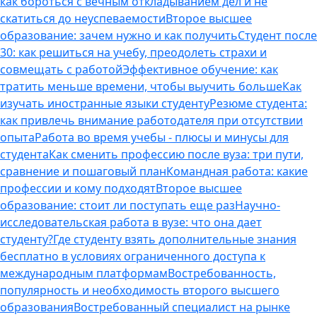
как бороться с вечным откладыванием дел и не
скатиться до неуспеваемости
Второе высшее
образование: зачем нужно и как получить
Студент после
30: как решиться на учебу, преодолеть страхи и
совмещать с работой
Эффективное обучение: как
тратить меньше времени, чтобы выучить больше
Как
изучать иностранные языки студенту
Резюме студента:
как привлечь внимание работодателя при отсутствии
опыта
Работа во время учебы - плюсы и минусы для
студента
Как сменить профессию после вуза: три пути,
сравнение и пошаговый план
Командная работа: какие
профессии и кому подходят
Второе высшее
образование: стоит ли поступать еще раз
Научно-
исследовательская работа в вузе: что она дает
студенту?
Где студенту взять дополнительные знания
бесплатно в условиях ограниченного доступа к
международным платформам
Востребованность,
популярность и необходимость второго высшего
образования
Востребованный специалист на рынке