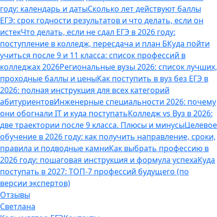
году: календарь и даты
Сколько лет действуют баллы
ЕГЭ: срок годности результатов и что делать, если он
истек
Что делать, если не сдал ЕГЭ в 2026 году:
поступление в колледж, пересдача и план Б
Куда пойти
учиться после 9 и 11 класса: список профессий в
колледжах 2026
Региональные вузы 2026: список лучших,
проходные баллы и цены
Как поступить в вуз без ЕГЭ в
2026: полная инструкция для всех категорий
абитуриентов
Инженерные специальности 2026: почему
они обогнали IT и куда поступать
Колледж vs Вуз в 2026:
две траектории после 9 класса. Плюсы и минусы
Целевое
обучение в 2026 году: как получить направление, сроки,
правила и подводные камни
Как выбрать профессию в
2026 году: пошаговая инструкция и формула успеха
Куда
поступать в 2027: ТОП-7 профессий будущего (по
версии экспертов)
Отзывы
Светлана