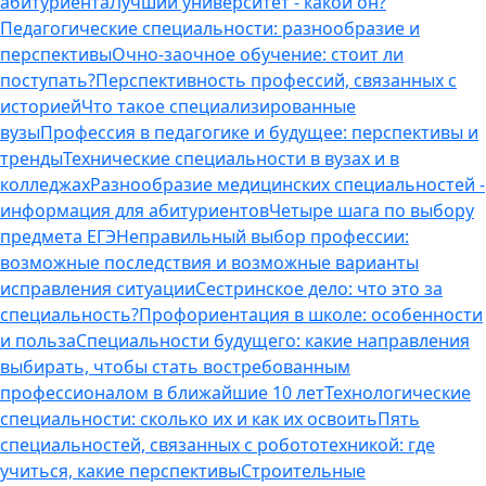
абитуриента
Лучший университет - какой он?
Педагогические специальности: разнообразие и
перспективы
Очно-заочное обучение: стоит ли
поступать?
Перспективность профессий, связанных с
историей
Что такое специализированные
вузы
Профессия в педагогике и будущее: перспективы и
тренды
Технические специальности в вузах и в
колледжах
Разнообразие медицинских специальностей -
информация для абитуриентов
Четыре шага по выбору
предмета ЕГЭ
Неправильный выбор профессии:
возможные последствия и возможные варианты
исправления ситуации
Сестринское дело: что это за
специальность?
Профориентация в школе: особенности
и польза
Специальности будущего: какие направления
выбирать, чтобы стать востребованным
профессионалом в ближайшие 10 лет
Технологические
специальности: сколько их и как их освоить
Пять
специальностей, связанных с робототехникой: где
учиться, какие перспективы
Строительные