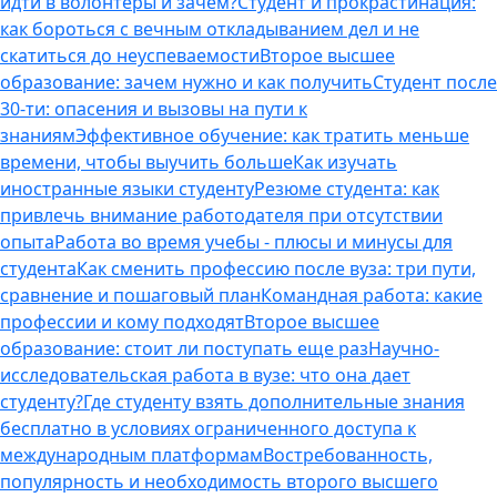
идти в волонтеры и зачем?
Студент и прокрастинация:
как бороться с вечным откладыванием дел и не
скатиться до неуспеваемости
Второе высшее
образование: зачем нужно и как получить
Студент после
30-ти: опасения и вызовы на пути к
знаниям
Эффективное обучение: как тратить меньше
времени, чтобы выучить больше
Как изучать
иностранные языки студенту
Резюме студента: как
привлечь внимание работодателя при отсутствии
опыта
Работа во время учебы - плюсы и минусы для
студента
Как сменить профессию после вуза: три пути,
сравнение и пошаговый план
Командная работа: какие
профессии и кому подходят
Второе высшее
образование: стоит ли поступать еще раз
Научно-
исследовательская работа в вузе: что она дает
студенту?
Где студенту взять дополнительные знания
бесплатно в условиях ограниченного доступа к
международным платформам
Востребованность,
популярность и необходимость второго высшего