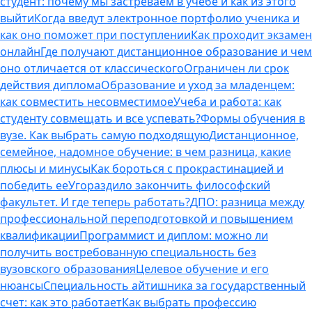
студент: почему мы застреваем в учебе и как из этого
выйти
Когда введут электронное портфолио ученика и
как оно поможет при поступлении
Как проходит экзамен
онлайн
Где получают дистанционное образование и чем
оно отличается от классического
Ограничен ли срок
действия диплома
Образование и уход за младенцем:
как совместить несовместимое
Учеба и работа: как
студенту совмещать и все успевать?
Формы обучения в
вузе. Как выбрать самую подходящую
Дистанционное,
семейное, надомное обучение: в чем разница, какие
плюсы и минусы
Как бороться с прокрастинацией и
победить ее
Угораздило закончить философский
факультет. И где теперь работать?
ДПО: разница между
профессиональной переподготовкой и повышением
квалификации
Программист и диплом: можно ли
получить востребованную специальность без
вузовского образования
Целевое обучение и его
нюансы
Специальность айтишника за государственный
счет: как это работает
Как выбрать профессию