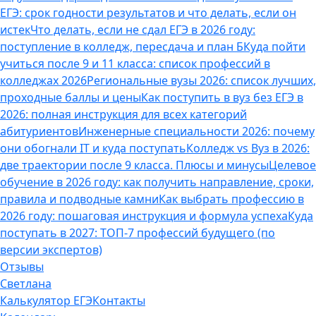
ЕГЭ: срок годности результатов и что делать, если он
истек
Что делать, если не сдал ЕГЭ в 2026 году:
поступление в колледж, пересдача и план Б
Куда пойти
учиться после 9 и 11 класса: список профессий в
колледжах 2026
Региональные вузы 2026: список лучших,
проходные баллы и цены
Как поступить в вуз без ЕГЭ в
2026: полная инструкция для всех категорий
абитуриентов
Инженерные специальности 2026: почему
они обогнали IT и куда поступать
Колледж vs Вуз в 2026:
две траектории после 9 класса. Плюсы и минусы
Целевое
обучение в 2026 году: как получить направление, сроки,
правила и подводные камни
Как выбрать профессию в
2026 году: пошаговая инструкция и формула успеха
Куда
поступать в 2027: ТОП-7 профессий будущего (по
версии экспертов)
Отзывы
Светлана
Калькулятор ЕГЭ
Контакты