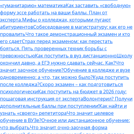
«гуманитарию» математика
Как заставить «свободную»
форму эссе работать на ваши баллы. План от
эксперта.
Мифы о колледжах, которыми пугают
абитуриентов
Собеседование в магистратуру: как его не
провалить
Что такое демонстрационный экзамен и кто
его сдает
Страх перед экзаменом: как перестать
бояться. Пять проверенных техник борьбы с
тревожностью
Как поступить в вуз дистанционно
Школу
окончил давно, а ЕГЭ нужно сдавать сейчас. Как?
Что
значит заочное обучение?
Обучение в колледже и вузе
одновременно: а что, так можно было?
Куда поступить
после колледжа?
Скоро экзамен – как подготовиться
психологически
Как поступить на бюджет в 2026 году:
пошаговая инструкция от эксперта
Волонтерил? Получи
дополнительные баллы при поступлении!
Как найти и
узнать «своего» репетитора
Что значит целевое
обучение в ВУЗе?
Очное или дистанционное обучение:
что выбрать
Что значит очно-заочная форма