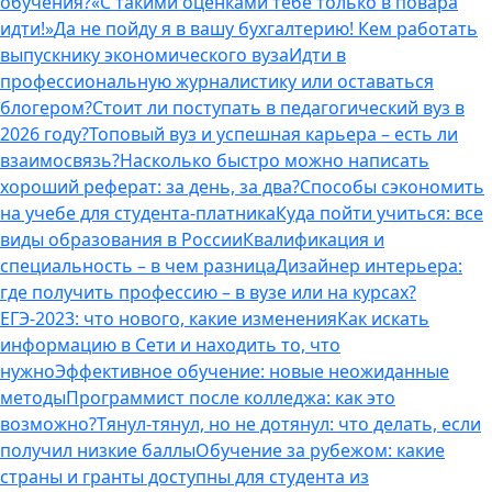
обучения?
«С такими оценками тебе только в повара
идти!»
Да не пойду я в вашу бухгалтерию! Кем работать
выпускнику экономического вуза
Идти в
профессиональную журналистику или оставаться
блогером?
Стоит ли поступать в педагогический вуз в
2026 году?
Топовый вуз и успешная карьера – есть ли
взаимосвязь?
Насколько быстро можно написать
хороший реферат: за день, за два?
Способы сэкономить
на учебе для студента-платника
Куда пойти учиться: все
виды образования в России
Квалификация и
специальность – в чем разница
Дизайнер интерьера:
где получить профессию – в вузе или на курсах?
ЕГЭ-2023: что нового, какие изменения
Как искать
информацию в Сети и находить то, что
нужно
Эффективное обучение: новые неожиданные
методы
Программист после колледжа: как это
возможно?
Тянул-тянул, но не дотянул: что делать, если
получил низкие баллы
Обучение за рубежом: какие
страны и гранты доступны для студента из