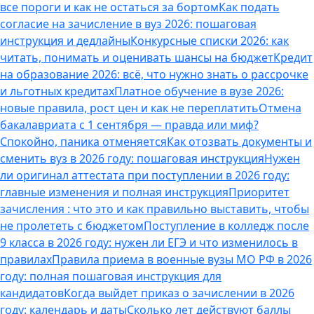
все пороги и как не остаться за бортом
Как подать
согласие на зачисление в вуз 2026: пошаговая
инструкция и дедлайны
Конкурсные списки 2026: как
читать, понимать и оценивать шансы на бюджет
Кредит
на образование 2026: всё, что нужно знать о рассрочке
и льготных кредитах
Платное обучение в вузе 2026:
новые правила, рост цен и как не переплатить
Отмена
бакалавриата с 1 сентября — правда или миф?
Спокойно, паника отменяется
Как отозвать документы и
сменить вуз в 2026 году: пошаговая инструкция
Нужен
ли оригинал аттестата при поступлении в 2026 году:
главные изменения и полная инструкция
Приоритет
зачисления : что это и как правильно выставить, чтобы
не пролететь с бюджетом
Поступление в колледж после
9 класса в 2026 году: нужен ли ЕГЭ и что изменилось в
правилах
Правила приема в военные вузы МО РФ в 2026
году: полная пошаговая инструкция для
кандидатов
Когда выйдет приказ о зачислении в 2026
году: календарь и даты
Сколько лет действуют баллы