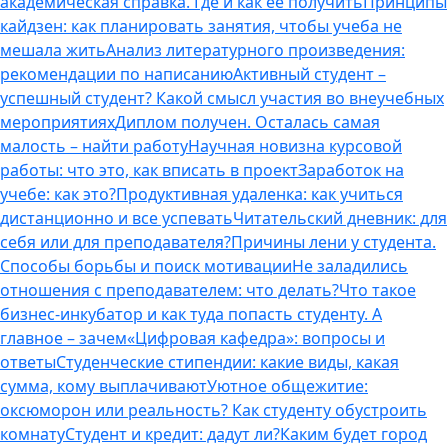
академическая справка. Где и как ее получить
Принципы
кайдзен: как планировать занятия, чтобы учеба не
мешала жить
Анализ литературного произведения:
рекомендации по написанию
Активный студент –
успешный студент? Какой смысл участия во внеучебных
мероприятиях
Диплом получен. Осталась самая
малость – найти работу
Научная новизна курсовой
работы: что это, как вписать в проект
Заработок на
учебе: как это?
Продуктивная удаленка: как учиться
дистанционно и все успевать
Читательский дневник: для
себя или для преподавателя?
Причины лени у студента.
Способы борьбы и поиск мотивации
Не заладились
отношения с преподавателем: что делать?
Что такое
бизнес-инкубатор и как туда попасть студенту. А
главное – зачем
«Цифровая кафедра»: вопросы и
ответы
Студенческие стипендии: какие виды, какая
сумма, кому выплачивают
Уютное общежитие:
оксюморон или реальность? Как студенту обустроить
комнату
Студент и кредит: дадут ли?
Каким будет город