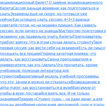
экзаменационный билет? О замене экзаменационного
билета
Сессия раньше времени: как подготовиться и
сдать
Экзамены еще не скоро, но готовься уже
сейчас
Как успешно сдать сессию: 4+3+3 важных
совета
Не готов, но на экзамен пришел. Как сдавать
сессию, если ничего не знаешь
Мастерство подготовки к
экзамену: как правильно учить билеты
Преподаватель
требует взятку. Что в этом случае делать студенту
Твоя
первая сессия: как вести себя на экзамене
Есть ли смысл
посещать все лекции
Утеряна зачетная книжка: что
делать, как восстановить
Смена преподавателя в
университете: как это сделать
Что прочитать, кроме
учебников: полезная литература для
студентов
Вариативный модуль учебной программы:
что это, зачем и можно ли отказаться
Возвращение в
alma mater: как восстановиться в вузе
Максимум от
учебы в вузе: постарайся взять все. И не только
знаниями
Премия «Студент года» – не ради денег, а для
пользы дела
Время написания дипломной: срок и этапы