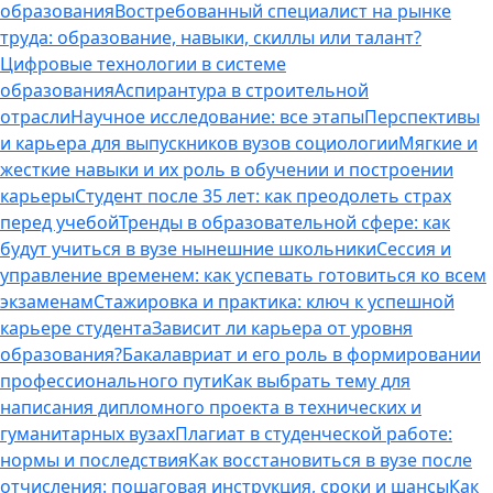
образования
Востребованный специалист на рынке
труда: образование, навыки, скиллы или талант?
Цифровые технологии в системе
образования
Аспирантура в строительной
отрасли
Научное исследование: все этапы
Перспективы
и карьера для выпускников вузов социологии
Мягкие и
жесткие навыки и их роль в обучении и построении
карьеры
Студент после 35 лет: как преодолеть страх
перед учебой
Тренды в образовательной сфере: как
будут учиться в вузе нынешние школьники
Сессия и
управление временем: как успевать готовиться ко всем
экзаменам
Стажировка и практика: ключ к успешной
карьере студента
Зависит ли карьера от уровня
образования?
Бакалавриат и его роль в формировании
профессионального пути
Как выбрать тему для
написания дипломного проекта в технических и
гуманитарных вузах
Плагиат в студенческой работе:
нормы и последствия
Как восстановиться в вузе после
отчисления: пошаговая инструкция, сроки и шансы
Как