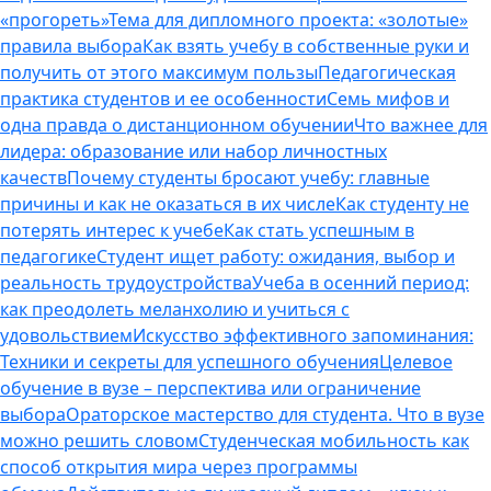
«прогореть»
Тема для дипломного проекта: «золотые»
правила выбора
Как взять учебу в собственные руки и
получить от этого максимум пользы
Педагогическая
практика студентов и ее особенности
Семь мифов и
одна правда о дистанционном обучении
Что важнее для
лидера: образование или набор личностных
качеств
Почему студенты бросают учебу: главные
причины и как не оказаться в их числе
Как студенту не
потерять интерес к учебе
Как стать успешным в
педагогике
Студент ищет работу: ожидания, выбор и
реальность трудоустройства
Учеба в осенний период:
как преодолеть меланхолию и учиться с
удовольствием
Искусство эффективного запоминания:
Техники и секреты для успешного обучения
Целевое
обучение в вузе – перспектива или ограничение
выбора
Ораторское мастерство для студента. Что в вузе
можно решить словом
Студенческая мобильность как
способ открытия мира через программы