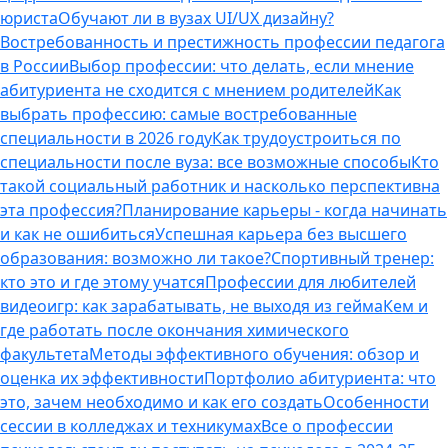
юриста
Обучают ли в вузах UI/UX дизайну?
Востребованность и престижность профессии педагога
в России
Выбор профессии: что делать, если мнение
абитуриента не сходится с мнением родителей
Как
выбрать профессию: самые востребованные
специальности в 2026 году
Как трудоустроиться по
специальности после вуза: все возможные способы
Кто
такой социальный работник и насколько перспективна
эта профессия?
Планирование карьеры - когда начинать
и как не ошибиться
Успешная карьера без высшего
образования: возможно ли такое?
Спортивный тренер:
кто это и где этому учатся
Профессии для любителей
видеоигр: как зарабатывать, не выходя из гейма
Кем и
где работать после окончания химического
факультета
Методы эффективного обучения: обзор и
оценка их эффективности
Портфолио абитуриента: что
это, зачем необходимо и как его создать
Особенности
сессии в колледжах и техникумах
Все о профессии