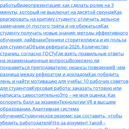
работы
Видеопрезентация: как сделать ролик на 3
минуты, который не выключат на десятой секунде
Как
реагировать на критику студенту: отличить дельное
замечание от пустого трёпа и не обижаться
Как
студенту получать новые знания: методы эффективного
обучения, лайфхаки
Техники сторителлинга и их польза
для студента
Объем реферата-2026. Количество
страниц, согласно ГОСТу
Где взять правильные ответы
на экзаменационные вопросы
Возможно ли
понравиться преподавателю: нюансы поведения
В чем
разница между рефератом и докладом
Как победить
лень и найти мотивацию для учебы: 10 рабочих советов
для студентов
Курсовая работа: заказать готовую или
написать самостоятельно
Это – не моя оценка. Как
оспорить балл за экзамен
Технологии VR в высшем
образовании. Адаптивная система
обучения
Студенческое резюме: как составить, чтобы
убедить работодателя
Что за документ такой –