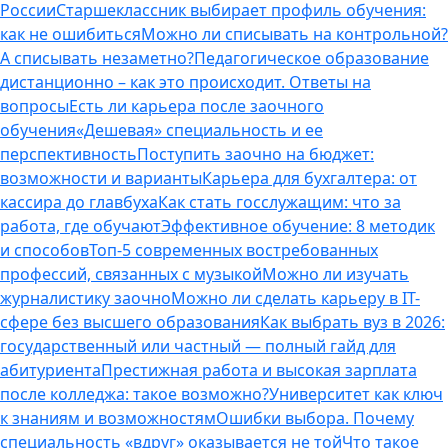
России
Старшеклассник выбирает профиль обучения:
как не ошибиться
Можно ли списывать на контрольной?
А списывать незаметно?
Педагогическое образование
дистанционно – как это происходит. Ответы на
вопросы
Есть ли карьера после заочного
обучения
«Дешевая» специальность и ее
перспективность
Поступить заочно на бюджет:
возможности и варианты
Карьера для бухгалтера: от
кассира до главбуха
Как стать госслужащим: что за
работа, где обучают
Эффективное обучение: 8 методик
и способов
Топ-5 современных востребованных
профессий, связанных с музыкой
Можно ли изучать
журналистику заочно
Можно ли сделать карьеру в IT-
сфере без высшего образования
Как выбрать вуз в 2026:
государственный или частный — полный гайд для
абитуриента
Престижная работа и высокая зарплата
после колледжа: такое возможно?
Университет как ключ
к знаниям и возможностям
Ошибки выбора. Почему
специальность «вдруг» оказывается не той
Что такое