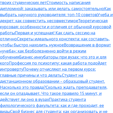
твоих студенческих лет
Стоимость написания
дипломной: заказывать или делать самостоятельно
Как
выбрать научного руководителя: топ-10 советов
Учеба и
декрет: как совместить несовместимое
Теоретическая
курсовая: особенности и отличия от обычной курсовой
работы
Первая и успешная! Как сдать сессию на
отлично
Секреты идеального конспекта: как составить,
чтобы быстро находить нужное
Возвращение в формат
«учеба»: как безболезненно войти в режим
обучения
Бизнес-инкубаторы при вузах: что это и для
кого
Профессия по психотипу: какая работа подойдет
интроверту
Почему отчисляют на первом курсе:
главные причины и что делать
Студент на
дистанционном образовании – образцовый студент.
Насколько это правда?
Сколько ждать преподавателя,
если он опаздывает. Что такое правило 15 минут, и
действует ли оно в вузах
Практика студента
филологического факультета: как и где проходит, ее
виды
Свой бизнес для студента: как организовать и не