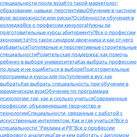
специальности после вуза
Кто такой маркетолог:
образование, навыки, перспективы
Обучение в частном
вузе: возможности или риски?
Особенности обучения в
колледже
Все о профессии кинолога
Нужны ли
подготовительные курсы абитуриенту?
Все о профессии
экономиста
Что такое синдром двоечника и как от него
избавиться
Популярные и перспективные строительные
специальности
Родительская поддержка: как помочь
ребенку в выборе университета
Как выбрать профессию
по душе и не ошибиться в выборе
Подготовительные
программы и курсы для поступления в вуз: как
выбрать
Как выбрать специальность при обучении в
юридическом вузе
Обучение по программам
психологии: где, как и сколько учиться
Современные
профессии, объединяющие творчество и
технологии
Специальности, связанные с работой с
искусственным интеллектом. Как и где учиться?
Всё о
специальности "Реклама и PR"
Все о профессии
цифрового аналитика
Где и кем работать с дипломом