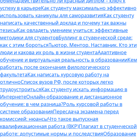
обмена
Действительно ли красный диплом – ключ к
успеху в карьере
Как студенту максимально эффективно
использовать каникулы для саморазвития
Как студенту
написать качественный доклад и почему так важны
тезисы
Как овладеть умением учиться: эффективные
методики для студентов
Буллинг в студенческой среде:
как с этим бороться
Тьютор. Ментор. Наставник. Кто эти
люди и какова их роль в жизни студента
Адаптивное
обучение и виртуальная реальность в образовании
Кем
работать после окончания филологического
факультета
Как написать курсовую работу на
отлично
Список вузов РФ, после которых легко
трудоустроиться
Как студенту искать информацию в
Интернете
Онлайн-образование и дистанционное
обучение: в чем разница?
Роль курсовой работы в
системе образования
Пересдача экзамена перед
комиссией: нюансы
Что такое выпускная
квалификационная работа (ВКР)
Плагиат в студенческой
работе: допустимые нормы и последствия
Образование