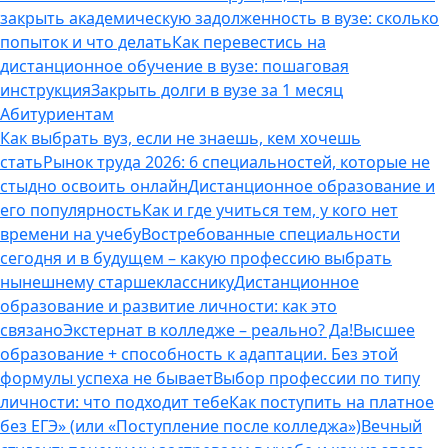
закрыть академическую задолженность в вузе: сколько
попыток и что делать
Как перевестись на
дистанционное обучение в вузе: пошаговая
инструкция
Закрыть долги в вузе за 1 месяц
Абитуриентам
Как выбрать вуз, если не знаешь, кем хочешь
стать
Рынок труда 2026: 6 специальностей, которые не
стыдно освоить онлайн
Дистанционное образование и
его популярность
Как и где учиться тем, у кого нет
времени на учебу
Востребованные специальности
сегодня и в будущем – какую профессию выбрать
нынешнему старшекласснику
Дистанционное
образование и развитие личности: как это
связано
Экстернат в колледже – реально? Да!
Высшее
образование + способность к адаптации. Без этой
формулы успеха не бывает
Выбор профессии по типу
личности: что подходит тебе
Как поступить на платное
без ЕГЭ» (или «Поступление после колледжа»)
Вечный