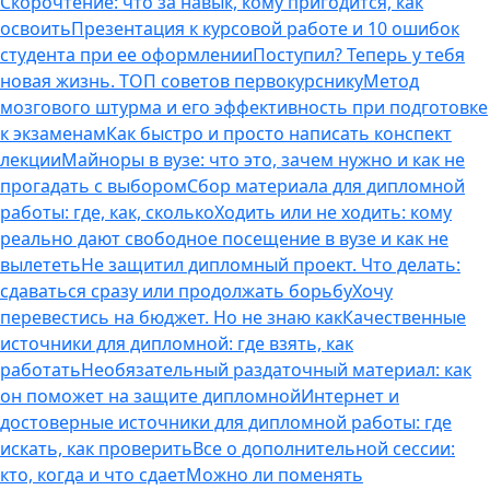
Скорочтение: что за навык, кому пригодится, как
освоить
Презентация к курсовой работе и 10 ошибок
студента при ее оформлении
Поступил? Теперь у тебя
новая жизнь. ТОП советов первокурснику
Метод
мозгового штурма и его эффективность при подготовке
к экзаменам
Как быстро и просто написать конспект
лекции
Майноры в вузе: что это, зачем нужно и как не
прогадать с выбором
Сбор материала для дипломной
работы: где, как, сколько
Ходить или не ходить: кому
реально дают свободное посещение в вузе и как не
вылететь
Не защитил дипломный проект. Что делать:
сдаваться сразу или продолжать борьбу
Хочу
перевестись на бюджет. Но не знаю как
Качественные
источники для дипломной: где взять, как
работать
Необязательный раздаточный материал: как
он поможет на защите дипломной
Интернет и
достоверные источники для дипломной работы: где
искать, как проверить
Все о дополнительной сессии:
кто, когда и что сдает
Можно ли поменять