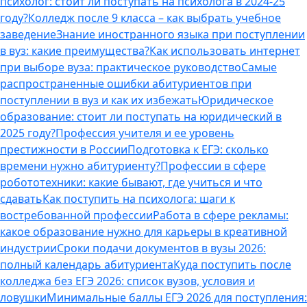
психолог: стоит ли поступать на психолога в 2024-25
году?
Колледж после 9 класса – как выбрать учебное
заведение
Знание иностранного языка при поступлении
в вуз: какие преимущества?
Как использовать интернет
при выборе вуза: практическое руководство
Самые
распространенные ошибки абитуриентов при
поступлении в вуз и как их избежать
Юридическое
образование: стоит ли поступать на юридический в
2025 году?
Профессия учителя и ее уровень
престижности в России
Подготовка к ЕГЭ: сколько
времени нужно абитуриенту?
Профессии в сфере
робототехники: какие бывают, где учиться и что
сдавать
Как поступить на психолога: шаги к
востребованной профессии
Работа в сфере рекламы:
какое образование нужно для карьеры в креативной
индустрии
Сроки подачи документов в вузы 2026:
полный календарь абитуриента
Куда поступить после
колледжа без ЕГЭ 2026: список вузов, условия и
ловушки
Минимальные баллы ЕГЭ 2026 для поступления: