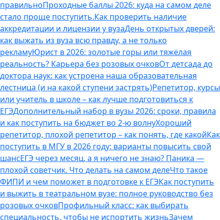
правильно
Проходные баллы 2026: куда на самом деле
стало проще поступить.
Как проверить наличие
аккредитации и лицензии у вуза
День открытых дверей:
как выжать из вуза всю правду, а не только
рекламу
Юрист в 2026: золотые горы или тяжёлая
реальность? Карьера без розовых очков
От детсада до
доктора наук: как устроена наша образовательная
лестница (и на какой ступени застрять)
Репетитор, курсы
или учитель в школе – как лучше подготовиться к
ЕГЭ
Дополнительный набор в вузы 2026: сроки, правила
и как поступить на бюджет во 2‑ю волну
Хороший
репетитор, плохой репетитор – как понять, где какой
Как
поступить в МГУ в 2026 году: варианты повысить свой
шанс
ЕГЭ через месяц, а я ничего не знаю? Паника —
плохой советчик. Что делать на самом деле
Что такое
ФИПИ и чем поможет в подготовке к ЕГЭ
Как поступить
и выжить в театральном вузе: полное руководство без
розовых очков
Профильный класс: как выбирать
специальность, чтобы не испортить жизнь
Зачем