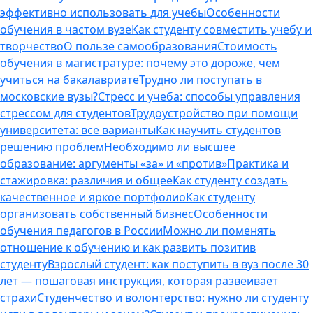
эффективно использовать для учебы
Особенности
обучения в частом вузе
Как студенту совместить учебу и
творчество
О пользе самообразования
Стоимость
обучения в магистратуре: почему это дороже, чем
учиться на бакалавриате
Трудно ли поступать в
московские вузы?
Стресс и учеба: способы управления
стрессом для студентов
Трудоустройство при помощи
университета: все варианты
Как научить студентов
решению проблем
Необходимо ли высшее
образование: аргументы «за» и «против»
Практика и
стажировка: различия и общее
Как студенту создать
качественное и яркое портфолио
Как студенту
организовать собственный бизнес
Особенности
обучения педагогов в России
Можно ли поменять
отношение к обучению и как развить позитив
студенту
Взрослый студент: как поступить в вуз после 30
лет — пошаговая инструкция, которая развеивает
страхи
Студенчество и волонтерство: нужно ли cтуденту