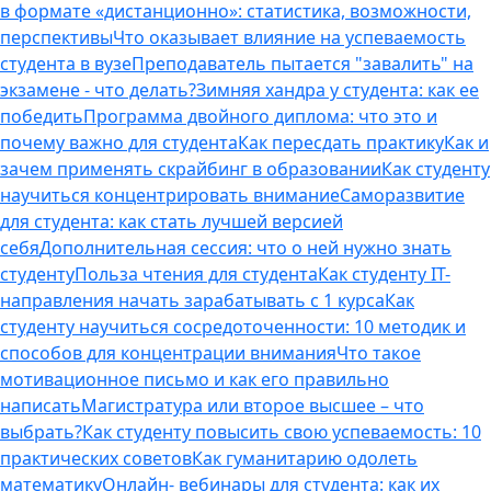
в формате «дистанционно»: статистика, возможности,
перспективы
Что оказывает влияние на успеваемость
студента в вузе
Преподаватель пытается "завалить" на
экзамене - что делать?
Зимняя хандра у студента: как ее
победить
Программа двойного диплома: что это и
почему важно для студента
Как пересдать практику
Как и
зачем применять скрайбинг в образовании
Как студенту
научиться концентрировать внимание
Саморазвитие
для студента: как стать лучшей версией
себя
Дополнительная сессия: что о ней нужно знать
студенту
Польза чтения для студента
Как студенту IT-
направления начать зарабатывать с 1 курса
Как
студенту научиться сосредоточенности: 10 методик и
способов для концентрации внимания
Что такое
мотивационное письмо и как его правильно
написать
Магистратура или второе высшее – что
выбрать?
Как студенту повысить свою успеваемость: 10
практических советов
Как гуманитарию одолеть
математику
Онлайн- вебинары для студента: как их