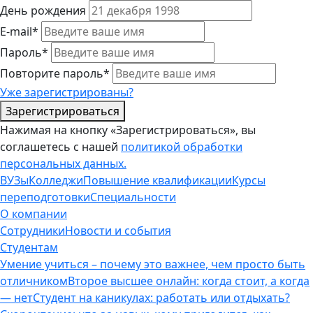
День рождения
E-mail*
Пароль*
Повторите пароль*
Уже зарегистрированы?
Зарегистрироваться
Нажимая на кнопку «Зарегистрироваться», вы
соглашетесь с нашей
политикой обработки
персональных данных.
ВУЗы
Колледжи
Повышение квалификации
Курсы
переподготовки
Специальности
О компании
Сотрудники
Новости и события
Студентам
Умение учиться – почему это важнее, чем просто быть
отличником
Второе высшее онлайн: когда стоит, а когда
— нет
Студент на каникулах: работать или отдыхать?