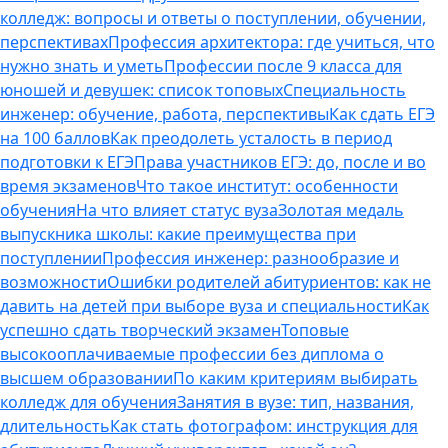
колледж: вопросы и ответы о поступлении, обучении,
перспективах
Профессия архитектора: где учиться, что
нужно знать и уметь
Профессии после 9 класса для
юношей и девушек: список топовых
Специальность
инженер: обучение, работа, перспективы
Как сдать ЕГЭ
на 100 баллов
Как преодолеть усталость в период
подготовки к ЕГЭ
Права участников ЕГЭ: до, после и во
время экзаменов
Что такое институт: особенности
обучения
На что влияет статус вуза
Золотая медаль
выпускника школы: какие преимущества при
поступлении
Профессия инженер: разнообразие и
возможности
Ошибки родителей абитуриентов: как не
давить на детей при выборе вуза и специальности
Как
успешно сдать творческий экзамен
Топовые
высокооплачиваемые профессии без диплома о
высшем образовании
По каким критериям выбирать
колледж для обучения
Занятия в вузе: тип, названия,
длительность
Как стать фотографом: инструкция для