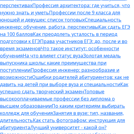
перспективах
Профессия архитектора: где учиться, что
нужно знать и уметь
Профессии после 9 класса для
юношей и девушек: список топовых
Специальность
инженер: обучение, работа, перспективы
Как сдать ЕГЭ
на 100 баллов
Как преодолеть усталость в период
подготовки к ЕГЭ
Права участников ЕГЭ: до, после и во
время экзаменов
Что такое институт: особенности
обучения
На что влияет статус вуза
Золотая медаль
выпускника школы: какие преимущества при
поступлении
Профессия инженер: разнообразие и
возможности
Ошибки родителей абитуриентов: как не
давить на детей при выборе вуза и специальности
Как
успешно сдать творческий экзамен
Топовые
высокооплачиваемые профессии без диплома о
высшем образовании
По каким критериям выбирать
колледж для обучения
Занятия в вузе: тип, названия,
длительность
Как стать фотографом: инструкция для
абитуриента
Лучший университет - какой он?