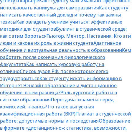
успеху в карьере
Как студенту максимально эффективно
использовать каникулы для саморазвития
Как студенту
написать качественный доклад и почему так важны
тезисы
Как овладеть умением учиться: эффективные
методики для студентов
Буллинг в студенческой среде:
как с этим бороться
Тьютор. Ментор. Наставник. Кто эти
люди и какова их роль в жизни студента
Адаптивное
обучение и виртуальная реальность в образовании
Кем
работать после окончания филологического
факультета
Как написать курсовую работу на
отлично
Список вузов РФ, после которых легко
трудоустроиться
Как студенту искать информацию в
Интернете
Онлайн-образование и дистанционное
обучение: в чем разница?
Роль курсовой работы в
системе образования
Пересдача экзамена перед
комиссией: нюансы
Что такое выпускная
квалификационная работа (ВКР)
Плагиат в студенческой
работе: допустимые нормы и последствия
Образование
в формате «дистанционно»: статистика, возможности,