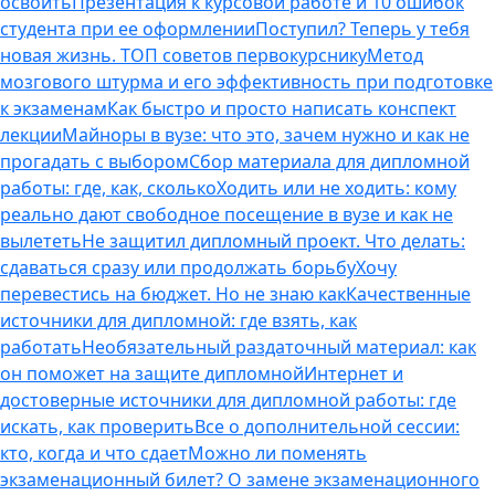
освоить
Презентация к курсовой работе и 10 ошибок
студента при ее оформлении
Поступил? Теперь у тебя
новая жизнь. ТОП советов первокурснику
Метод
мозгового штурма и его эффективность при подготовке
к экзаменам
Как быстро и просто написать конспект
лекции
Майноры в вузе: что это, зачем нужно и как не
прогадать с выбором
Сбор материала для дипломной
работы: где, как, сколько
Ходить или не ходить: кому
реально дают свободное посещение в вузе и как не
вылететь
Не защитил дипломный проект. Что делать:
сдаваться сразу или продолжать борьбу
Хочу
перевестись на бюджет. Но не знаю как
Качественные
источники для дипломной: где взять, как
работать
Необязательный раздаточный материал: как
он поможет на защите дипломной
Интернет и
достоверные источники для дипломной работы: где
искать, как проверить
Все о дополнительной сессии:
кто, когда и что сдает
Можно ли поменять
экзаменационный билет? О замене экзаменационного