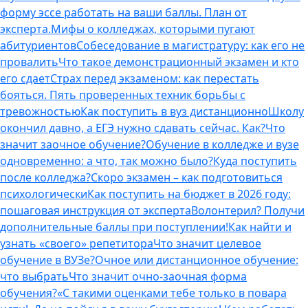
форму эссе работать на ваши баллы. План от
эксперта.
Мифы о колледжах, которыми пугают
абитуриентов
Собеседование в магистратуру: как его не
провалить
Что такое демонстрационный экзамен и кто
его сдает
Страх перед экзаменом: как перестать
бояться. Пять проверенных техник борьбы с
тревожностью
Как поступить в вуз дистанционно
Школу
окончил давно, а ЕГЭ нужно сдавать сейчас. Как?
Что
значит заочное обучение?
Обучение в колледже и вузе
одновременно: а что, так можно было?
Куда поступить
после колледжа?
Скоро экзамен – как подготовиться
психологически
Как поступить на бюджет в 2026 году:
пошаговая инструкция от эксперта
Волонтерил? Получи
дополнительные баллы при поступлении!
Как найти и
узнать «своего» репетитора
Что значит целевое
обучение в ВУЗе?
Очное или дистанционное обучение:
что выбрать
Что значит очно-заочная форма
обучения?
«С такими оценками тебе только в повара