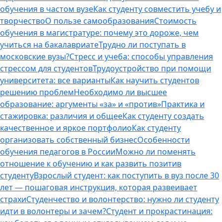
обучения в частом вузе
Как студенту совместить учебу и
творчество
О пользе самообразования
Стоимость
обучения в магистратуре: почему это дороже, чем
учиться на бакалавриате
Трудно ли поступать в
московские вузы?
Стресс и учеба: способы управления
стрессом для студентов
Трудоустройство при помощи
университета: все варианты
Как научить студентов
решению проблем
Необходимо ли высшее
образование: аргументы «за» и «против»
Практика и
стажировка: различия и общее
Как студенту создать
качественное и яркое портфолио
Как студенту
организовать собственный бизнес
Особенности
обучения педагогов в России
Можно ли поменять
отношение к обучению и как развить позитив
студенту
Взрослый студент: как поступить в вуз после 30
лет — пошаговая инструкция, которая развеивает
страхи
Студенчество и волонтерство: нужно ли cтуденту
идти в волонтеры и зачем?
Студент и прокрастинация: