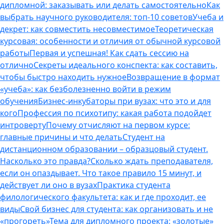
дипломной: заказывать или делать самостоятельно
Как
выбрать научного руководителя: топ-10 советов
Учеба и
декрет: как совместить несовместимое
Теоретическая
курсовая: особенности и отличия от обычной курсовой
работы
Первая и успешная! Как сдать сессию на
отлично
Секреты идеального конспекта: как составить,
чтобы быстро находить нужное
Возвращение в формат
«учеба»: как безболезненно войти в режим
обучения
Бизнес-инкубаторы при вузах: что это и для
кого
Профессия по психотипу: какая работа подойдет
интроверту
Почему отчисляют на первом курсе:
главные причины и что делать
Студент на
дистанционном образовании – образцовый студент.
Насколько это правда?
Сколько ждать преподавателя,
если он опаздывает. Что такое правило 15 минут, и
действует ли оно в вузах
Практика студента
филологического факультета: как и где проходит, ее
виды
Свой бизнес для студента: как организовать и не
«прогореть»
Тема для дипломного проекта: «золотые»