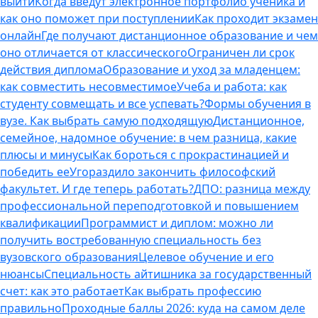
выйти
Когда введут электронное портфолио ученика и
как оно поможет при поступлении
Как проходит экзамен
онлайн
Где получают дистанционное образование и чем
оно отличается от классического
Ограничен ли срок
действия диплома
Образование и уход за младенцем:
как совместить несовместимое
Учеба и работа: как
студенту совмещать и все успевать?
Формы обучения в
вузе. Как выбрать самую подходящую
Дистанционное,
семейное, надомное обучение: в чем разница, какие
плюсы и минусы
Как бороться с прокрастинацией и
победить ее
Угораздило закончить философский
факультет. И где теперь работать?
ДПО: разница между
профессиональной переподготовкой и повышением
квалификации
Программист и диплом: можно ли
получить востребованную специальность без
вузовского образования
Целевое обучение и его
нюансы
Специальность айтишника за государственный
счет: как это работает
Как выбрать профессию
правильно
Проходные баллы 2026: куда на самом деле