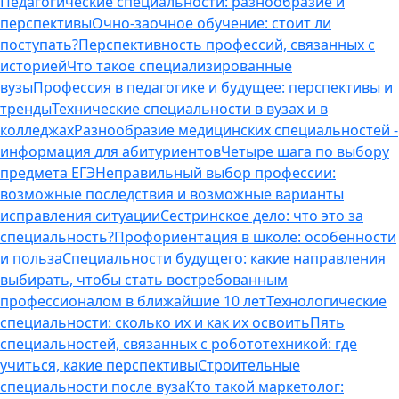
Педагогические специальности: разнообразие и
перспективы
Очно-заочное обучение: стоит ли
поступать?
Перспективность профессий, связанных с
историей
Что такое специализированные
вузы
Профессия в педагогике и будущее: перспективы и
тренды
Технические специальности в вузах и в
колледжах
Разнообразие медицинских специальностей -
информация для абитуриентов
Четыре шага по выбору
предмета ЕГЭ
Неправильный выбор профессии:
возможные последствия и возможные варианты
исправления ситуации
Сестринское дело: что это за
специальность?
Профориентация в школе: особенности
и польза
Специальности будущего: какие направления
выбирать, чтобы стать востребованным
профессионалом в ближайшие 10 лет
Технологические
специальности: сколько их и как их освоить
Пять
специальностей, связанных с робототехникой: где
учиться, какие перспективы
Строительные
специальности после вуза
Кто такой маркетолог: