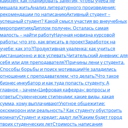
кайдзен: как планировать занятия, чтобы учеба не
мешала жить
Анализ литературного произведения:
рекомендации по написанию
Активный студент –
успешный студент? Какой смысл участия во внеучебных
мероприятиях
Диплом получен. Осталась самая
малость – найти работу
Научная новизна курсовой
работы: что это, как вписать в проект
Заработок на
учебе: как это?
Продуктивная удаленка: как учиться
дистанционно и все успевать
Читательский дневник: для
себя или для преподавателя?
Причины лени у студента.
Способы борьбы и поиск мотивации
Не заладились
отношения с преподавателем: что делать?
Что такое
бизнес-инкубатор и как туда попасть студенту. А
главное – зачем
«Цифровая кафедра»: вопросы и
ответы
Студенческие стипендии: какие виды, какая
сумма, кому выплачивают
Уютное общежитие:
оксюморон или реальность? Как студенту обустроить
комнату
Студент и кредит: дадут ли?
Каким будет город
твоих студенческих лет
Стоимость написания