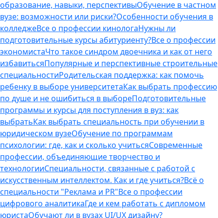
образование, навыки, перспективы
Обучение в частном
вузе: возможности или риски?
Особенности обучения в
колледже
Все о профессии кинолога
Нужны ли
подготовительные курсы абитуриенту?
Все о профессии
экономиста
Что такое синдром двоечника и как от него
избавиться
Популярные и перспективные строительные
специальности
Родительская поддержка: как помочь
ребенку в выборе университета
Как выбрать профессию
по душе и не ошибиться в выборе
Подготовительные
программы и курсы для поступления в вуз: как
выбрать
Как выбрать специальность при обучении в
юридическом вузе
Обучение по программам
психологии: где, как и сколько учиться
Современные
профессии, объединяющие творчество и
технологии
Специальности, связанные с работой с
искусственным интеллектом. Как и где учиться?
Всё о
специальности "Реклама и PR"
Все о профессии
цифрового аналитика
Где и кем работать с дипломом
юриста
Обучают ли в вузах UI/UX дизайну?