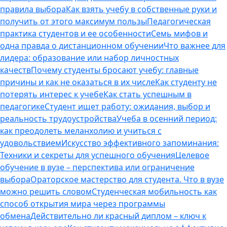
правила выбора
Как взять учебу в собственные руки и
получить от этого максимум пользы
Педагогическая
практика студентов и ее особенности
Семь мифов и
одна правда о дистанционном обучении
Что важнее для
лидера: образование или набор личностных
качеств
Почему студенты бросают учебу: главные
причины и как не оказаться в их числе
Как студенту не
потерять интерес к учебе
Как стать успешным в
педагогике
Студент ищет работу: ожидания, выбор и
реальность трудоустройства
Учеба в осенний период:
как преодолеть меланхолию и учиться с
удовольствием
Искусство эффективного запоминания:
Техники и секреты для успешного обучения
Целевое
обучение в вузе – перспектива или ограничение
выбора
Ораторское мастерство для студента. Что в вузе
можно решить словом
Студенческая мобильность как
способ открытия мира через программы
обмена
Действительно ли красный диплом – ключ к