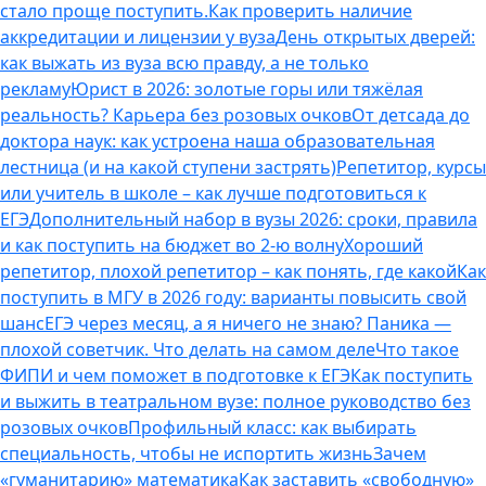
стало проще поступить.
Как проверить наличие
аккредитации и лицензии у вуза
День открытых дверей:
как выжать из вуза всю правду, а не только
рекламу
Юрист в 2026: золотые горы или тяжёлая
реальность? Карьера без розовых очков
От детсада до
доктора наук: как устроена наша образовательная
лестница (и на какой ступени застрять)
Репетитор, курсы
или учитель в школе – как лучше подготовиться к
ЕГЭ
Дополнительный набор в вузы 2026: сроки, правила
и как поступить на бюджет во 2‑ю волну
Хороший
репетитор, плохой репетитор – как понять, где какой
Как
поступить в МГУ в 2026 году: варианты повысить свой
шанс
ЕГЭ через месяц, а я ничего не знаю? Паника —
плохой советчик. Что делать на самом деле
Что такое
ФИПИ и чем поможет в подготовке к ЕГЭ
Как поступить
и выжить в театральном вузе: полное руководство без
розовых очков
Профильный класс: как выбирать
специальность, чтобы не испортить жизнь
Зачем
«гуманитарию» математика
Как заставить «свободную»