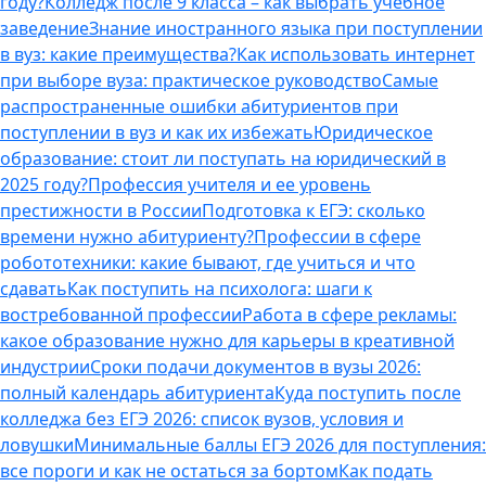
году?
Колледж после 9 класса – как выбрать учебное
заведение
Знание иностранного языка при поступлении
в вуз: какие преимущества?
Как использовать интернет
при выборе вуза: практическое руководство
Самые
распространенные ошибки абитуриентов при
поступлении в вуз и как их избежать
Юридическое
образование: стоит ли поступать на юридический в
2025 году?
Профессия учителя и ее уровень
престижности в России
Подготовка к ЕГЭ: сколько
времени нужно абитуриенту?
Профессии в сфере
робототехники: какие бывают, где учиться и что
сдавать
Как поступить на психолога: шаги к
востребованной профессии
Работа в сфере рекламы:
какое образование нужно для карьеры в креативной
индустрии
Сроки подачи документов в вузы 2026:
полный календарь абитуриента
Куда поступить после
колледжа без ЕГЭ 2026: список вузов, условия и
ловушки
Минимальные баллы ЕГЭ 2026 для поступления:
все пороги и как не остаться за бортом
Как подать