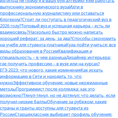
идти!»
Да не пойду я в вашу бухгалтерию! Кем работать
выпускнику экономического вуза
Идти в
профессиональную журналистику или оставаться
блогером?
Стоит ли поступать в педагогический вуз в
2026 году?
Топовый вуз и успешная карьера – есть ли
взаимосвязь?
Насколько быстро можно написать
хороший реферат: за день, за два?
Способы сэкономить
на учебе для студента-платника
Куда пойти учиться: все
виды образования в России
Квалификация и
специальность – в чем разница
Дизайнер интерьера:
где получить профессию – в вузе или на курсах?
ЕГЭ-2023: что нового, какие изменения
Как искать
информацию в Сети и находить то, что
нужно
Эффективное обучение: новые неожиданные
методы
Программист после колледжа: как это
возможно?
Тянул-тянул, но не дотянул: что делать, если
получил низкие баллы
Обучение за рубежом: какие
страны и гранты доступны для студента из
России
Старшеклассник выбирает профиль обучения: