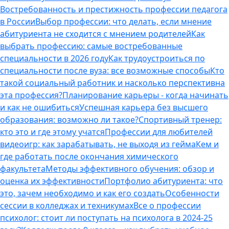
Востребованность и престижность профессии педагога
в России
Выбор профессии: что делать, если мнение
абитуриента не сходится с мнением родителей
Как
выбрать профессию: самые востребованные
специальности в 2026 году
Как трудоустроиться по
специальности после вуза: все возможные способы
Кто
такой социальный работник и насколько перспективна
эта профессия?
Планирование карьеры - когда начинать
и как не ошибиться
Успешная карьера без высшего
образования: возможно ли такое?
Спортивный тренер:
кто это и где этому учатся
Профессии для любителей
видеоигр: как зарабатывать, не выходя из гейма
Кем и
где работать после окончания химического
факультета
Методы эффективного обучения: обзор и
оценка их эффективности
Портфолио абитуриента: что
это, зачем необходимо и как его создать
Особенности
сессии в колледжах и техникумах
Все о профессии
психолог: стоит ли поступать на психолога в 2024-25