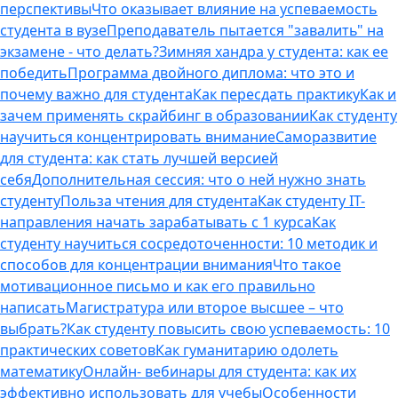
перспективы
Что оказывает влияние на успеваемость
студента в вузе
Преподаватель пытается "завалить" на
экзамене - что делать?
Зимняя хандра у студента: как ее
победить
Программа двойного диплома: что это и
почему важно для студента
Как пересдать практику
Как и
зачем применять скрайбинг в образовании
Как студенту
научиться концентрировать внимание
Саморазвитие
для студента: как стать лучшей версией
себя
Дополнительная сессия: что о ней нужно знать
студенту
Польза чтения для студента
Как студенту IT-
направления начать зарабатывать с 1 курса
Как
студенту научиться сосредоточенности: 10 методик и
способов для концентрации внимания
Что такое
мотивационное письмо и как его правильно
написать
Магистратура или второе высшее – что
выбрать?
Как студенту повысить свою успеваемость: 10
практических советов
Как гуманитарию одолеть
математику
Онлайн- вебинары для студента: как их
эффективно использовать для учебы
Особенности