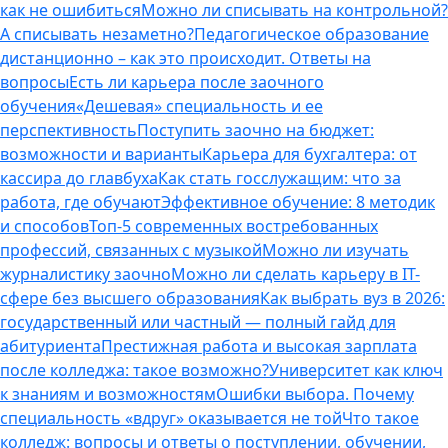
как не ошибиться
Можно ли списывать на контрольной?
А списывать незаметно?
Педагогическое образование
дистанционно – как это происходит. Ответы на
вопросы
Есть ли карьера после заочного
обучения
«Дешевая» специальность и ее
перспективность
Поступить заочно на бюджет:
возможности и варианты
Карьера для бухгалтера: от
кассира до главбуха
Как стать госслужащим: что за
работа, где обучают
Эффективное обучение: 8 методик
и способов
Топ-5 современных востребованных
профессий, связанных с музыкой
Можно ли изучать
журналистику заочно
Можно ли сделать карьеру в IT-
сфере без высшего образования
Как выбрать вуз в 2026:
государственный или частный — полный гайд для
абитуриента
Престижная работа и высокая зарплата
после колледжа: такое возможно?
Университет как ключ
к знаниям и возможностям
Ошибки выбора. Почему
специальность «вдруг» оказывается не той
Что такое
колледж: вопросы и ответы о поступлении, обучении,