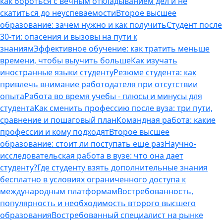
как бороться с вечным откладыванием дел и не
скатиться до неуспеваемости
Второе высшее
образование: зачем нужно и как получить
Студент после
30-ти: опасения и вызовы на пути к
знаниям
Эффективное обучение: как тратить меньше
времени, чтобы выучить больше
Как изучать
иностранные языки студенту
Резюме студента: как
привлечь внимание работодателя при отсутствии
опыта
Работа во время учебы - плюсы и минусы для
студента
Как сменить профессию после вуза: три пути,
сравнение и пошаговый план
Командная работа: какие
профессии и кому подходят
Второе высшее
образование: стоит ли поступать еще раз
Научно-
исследовательская работа в вузе: что она дает
студенту?
Где студенту взять дополнительные знания
бесплатно в условиях ограниченного доступа к
международным платформам
Востребованность,
популярность и необходимость второго высшего
образования
Востребованный специалист на рынке