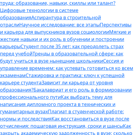
труда: образование, навыки, скиллы или талант?
Цифровые технологии в системе
образования
Аспирантура в строительной
отрасли
Научное исследование: все этапы
Перспективы
и карьера для выпускников вузов социологии
Мягкие и
жесткие навыки и их роль в обучении и построении
карьеры
Студент после 35 лет: как преодолеть страх
перед учебой
Тренды в образовательной сфере: как
будут учиться в вузе нынешние школьники
Сессия и
управление временем: как успевать готовиться ко всем
экзаменам
Стажировка и практика: ключ к успешной
карьере студента
Зависит ли карьера от уровня
образования?
Бакалавриат и его роль в формировании
профессионального пути
Как выбрать тему для
написания дипломного проекта в технических и
гуманитарных вузах
Плагиат в студенческой работе:
нормы и последствия
Как восстановиться в вузе после
отчисления: пошаговая инструкция, сроки и шансы
Как
закрыть академическую задолженность в вузе: сколько