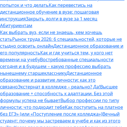
попыток и что делать
Как перевестись на
дистанционное обучение в вузе: пошаговая
инструкция
Закрыть долги в вузе за 1 месяц
Абитуриентам
Как выбрать вуз, если не знаешь, кем хочешь
стать
Рынок труда 2026: 6 специальностей, которые не
стыдно освоить онлайн
Дистанционное образование и
его популярность
Как и где учиться тем, у кого нет
времени на учебу
Востребованные специальности
сегодня и в будущем – какую профессию выбрать
нынешнему старшекласснику
Дистанционное
образование и развитие личности: как это
связано
Экстернат в колледже – реально? Да!
Высшее
образование + способность к адаптации. Без этой
формулы успеха не бывает
Выбор профессии по типу
личности: что подходит тебе
Как поступить на платное
без ЕГЭ» (или «Поступление после колледжа»)
Вечный
студент: почему мы застреваем в учебе и как из этого