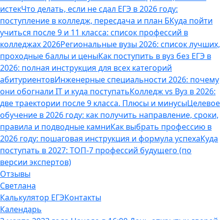
истек
Что делать, если не сдал ЕГЭ в 2026 году:
поступление в колледж, пересдача и план Б
Куда пойти
учиться после 9 и 11 класса: список профессий в
колледжах 2026
Региональные вузы 2026: список лучших,
проходные баллы и цены
Как поступить в вуз без ЕГЭ в
2026: полная инструкция для всех категорий
абитуриентов
Инженерные специальности 2026: почему
они обогнали IT и куда поступать
Колледж vs Вуз в 2026:
две траектории после 9 класса. Плюсы и минусы
Целевое
обучение в 2026 году: как получить направление, сроки,
правила и подводные камни
Как выбрать профессию в
2026 году: пошаговая инструкция и формула успеха
Куда
поступать в 2027: ТОП-7 профессий будущего (по
версии экспертов)
Отзывы
Светлана
Калькулятор ЕГЭ
Контакты
Календарь