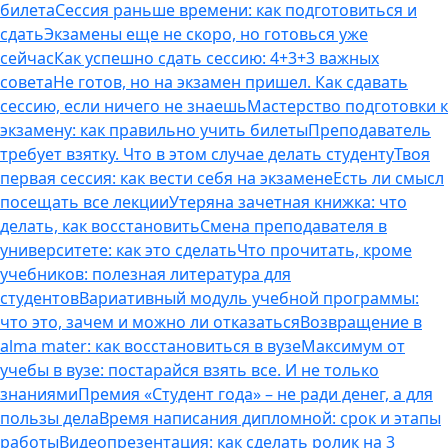
билета
Сессия раньше времени: как подготовиться и
сдать
Экзамены еще не скоро, но готовься уже
сейчас
Как успешно сдать сессию: 4+3+3 важных
совета
Не готов, но на экзамен пришел. Как сдавать
сессию, если ничего не знаешь
Мастерство подготовки к
экзамену: как правильно учить билеты
Преподаватель
требует взятку. Что в этом случае делать студенту
Твоя
первая сессия: как вести себя на экзамене
Есть ли смысл
посещать все лекции
Утеряна зачетная книжка: что
делать, как восстановить
Смена преподавателя в
университете: как это сделать
Что прочитать, кроме
учебников: полезная литература для
студентов
Вариативный модуль учебной программы:
что это, зачем и можно ли отказаться
Возвращение в
alma mater: как восстановиться в вузе
Максимум от
учебы в вузе: постарайся взять все. И не только
знаниями
Премия «Студент года» – не ради денег, а для
пользы дела
Время написания дипломной: срок и этапы
работы
Видеопрезентация: как сделать ролик на 3