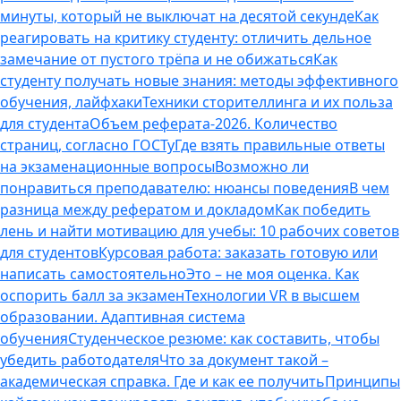
минуты, который не выключат на десятой секунде
Как
реагировать на критику студенту: отличить дельное
замечание от пустого трёпа и не обижаться
Как
студенту получать новые знания: методы эффективного
обучения, лайфхаки
Техники сторителлинга и их польза
для студента
Объем реферата-2026. Количество
страниц, согласно ГОСТу
Где взять правильные ответы
на экзаменационные вопросы
Возможно ли
понравиться преподавателю: нюансы поведения
В чем
разница между рефератом и докладом
Как победить
лень и найти мотивацию для учебы: 10 рабочих советов
для студентов
Курсовая работа: заказать готовую или
написать самостоятельно
Это – не моя оценка. Как
оспорить балл за экзамен
Технологии VR в высшем
образовании. Адаптивная система
обучения
Студенческое резюме: как составить, чтобы
убедить работодателя
Что за документ такой –
академическая справка. Где и как ее получить
Принципы