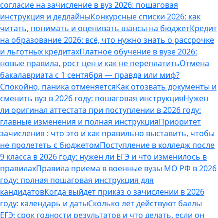
согласие на зачисление в вуз 2026: пошаговая
инструкция и дедлайны
Конкурсные списки 2026: как
читать, понимать и оценивать шансы на бюджет
Кредит
на образование 2026: всё, что нужно знать о рассрочке
и льготных кредитах
Платное обучение в вузе 2026:
новые правила, рост цен и как не переплатить
Отмена
бакалавриата с 1 сентября — правда или миф?
Спокойно, паника отменяется
Как отозвать документы и
сменить вуз в 2026 году: пошаговая инструкция
Нужен
ли оригинал аттестата при поступлении в 2026 году:
главные изменения и полная инструкция
Приоритет
зачисления : что это и как правильно выставить, чтобы
не пролететь с бюджетом
Поступление в колледж после
9 класса в 2026 году: нужен ли ЕГЭ и что изменилось в
правилах
Правила приема в военные вузы МО РФ в 2026
году: полная пошаговая инструкция для
кандидатов
Когда выйдет приказ о зачислении в 2026
году: календарь и даты
Сколько лет действуют баллы
ЕГЭ: срок годности результатов и что делать, если он