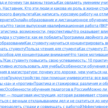
ад и почему так важны тезисы
Как овладеть умением учи
 Наставник. Кто эти люди и какова их роль в жизни студ
еского факультета
Как написать курсовую работу на отл
тернете
Онлайн-образование и дистанционное обучение:
ансы
Что такое выпускная квалификационная работа (ВКР
татистика, возможности, перспективы
Что оказывает вли
ндра у студента: как ее победить
Программа двойного дип
 образовании
Как студенту научиться концентрировать 
нать студенту
Польза чтения для студента
Как студенту I
способов для концентрации внимания
Что такое мотиваци
ть?
Как студенту повысить свою успеваемость: 10 практи
ективно использовать для учебы
Особенности обучения в
ния в магистратуре: почему это дороже, чем учиться на
нтов
Трудоустройство при помощи университета: все ва
 «за» и «против»
Практика и стажировка: различия и о
нес
Особенности обучения педагогов в России
Можно ли 
0 лет — пошаговая инструкция, которая развеивает страх
оться с вечным откладыванием дел и не скатиться до не
, преодолеть страхи и совмещать с работой
Эффективное 