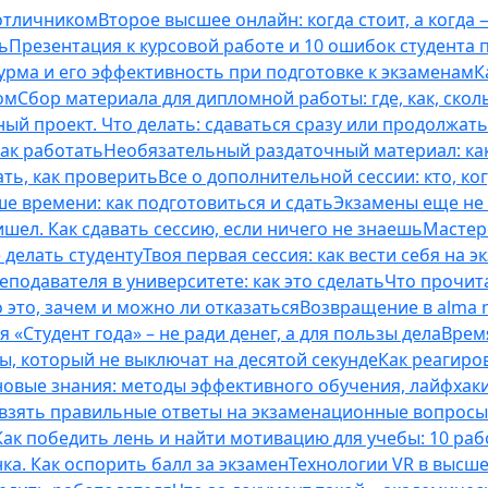
 отличником
Второе высшее онлайн: когда стоит, а когда 
ь
Презентация к курсовой работе и 10 ошибок студента
рма и его эффективность при подготовке к экзаменам
К
ом
Сбор материала для дипломной работы: где, как, скол
ый проект. Что делать: сдаваться сразу или продолжат
как работать
Необязательный раздаточный материал: ка
ть, как проверить
Все о дополнительной сессии: кто, ког
е времени: как подготовиться и сдать
Экзамены еще не 
ишел. Как сдавать сессию, если ничего не знаешь
Мастерс
 делать студенту
Твоя первая сессия: как вести себя на э
еподавателя в университете: как это сделать
Что прочита
это, зачем и можно ли отказаться
Возвращение в alma m
 «Студент года» – не ради денег, а для пользы дела
Врем
ты, который не выключат на десятой секунде
Как реагиро
 новые знания: методы эффективного обучения, лайфхак
 взять правильные ответы на экзаменационные вопросы
Как победить лень и найти мотивацию для учебы: 10 раб
нка. Как оспорить балл за экзамен
Технологии VR в высш