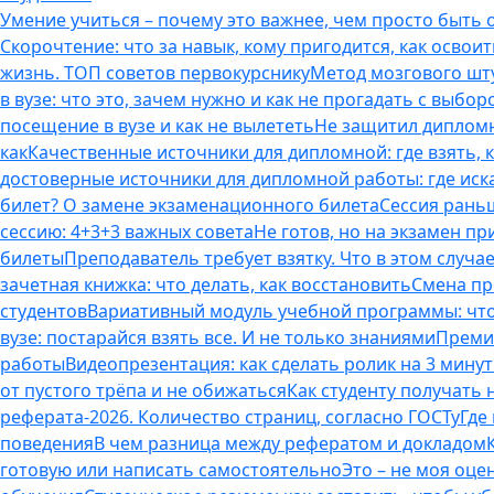
Умение учиться – почему это важнее, чем просто быть
Скорочтение: что за навык, кому пригодится, как освоит
жизнь. ТОП советов первокурснику
Метод мозгового шту
в вузе: что это, зачем нужно и как не прогадать с выбор
посещение в вузе и как не вылететь
Не защитил дипломн
как
Качественные источники для дипломной: где взять, 
достоверные источники для дипломной работы: где иска
билет? О замене экзаменационного билета
Сессия раньш
сессию: 4+3+3 важных совета
Не готов, но на экзамен пр
билеты
Преподаватель требует взятку. Что в этом случае
зачетная книжка: что делать, как восстановить
Смена пр
студентов
Вариативный модуль учебной программы: что 
вузе: постарайся взять все. И не только знаниями
Премия
работы
Видеопрезентация: как сделать ролик на 3 мину
от пустого трёпа и не обижаться
Как студенту получать
реферата-2026. Количество страниц, согласно ГОСТу
Где
поведения
В чем разница между рефератом и докладом
готовую или написать самостоятельно
Это – не моя оце