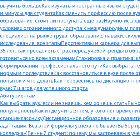
выучить больше
Как изучать иностранные языки студен
и минусы для студента
Как сменить профессию после вуз
образование: стоит ли поступать еще раз
Научно-исследо
условиях ограниченного доступа к международным пл
специалист на рынке труда: образование, навыки, скилл
исследование: все этапы
Перспективы и карьера для вып
35 лет: как преодолеть страх перед учебой
Тренды в обр
готовиться ко всем экзаменам
Стажировка и практика: к
формировании профессионального пути
Как выбрать т
нормы и последствия
Как восстановиться в вузе после 
попыток и что делать
Как перевестись на дистанционное
вузе: 7 шагов для успешного старта
Абитуриентам
Как выбрать вуз, если не знаешь, кем хочешь стать
Рыно
популярность
Как и где учиться тем, у кого нет времени
старшекласснику
Дистанционное образование и развитие
адаптации. Без этой формулы успеха не бывает
Выбор пр
колледжа»)
Вечный студент: почему мы застреваем в учеб