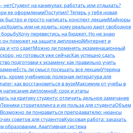
— нет
Студент на каникулах: работать или отдыхать?
 при ее оформлении
Поступил? Теперь у тебя новая
ак быстро и просто написать конспект лекции
Майноры
ько
Ходить или не ходить: кому реально дают свободное
ь борьбу
Хочу перевестись на бюджет. Но не знаю
к он поможет на защите дипломной
Интернет и
да и что сдает
Можно ли поменять экзаменационный
скоро, но готовься уже сейчас
Как успешно сдать
тво подготовки к экзамену: как правильно учить
кзамене
Есть ли смысл посещать все лекции
Утеряна
ть, кроме учебников: полезная литература для
ater: как восстановиться в вузе
Максимум от учебы в
я написания дипломной: срок и этапы
вать на критику студенту: отличить дельное замечание
и
Техники сторителлинга и их польза для студента
Объем
Возможно ли понравиться преподавателю: нюансы
очих советов для студентов
Курсовая работа: заказать
ем образовании. Адаптивная система