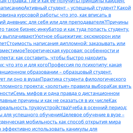
ая справка. Где и как ее получить
Принципы кайдзен:
 написанию
Активный студент – успешный студент? Какой
овизна курсовой работы: что это, как вписать в
ий дневник: для себя или для преподавателя?
Причины
то такое бизнес-инкубатор и как туда попасть студенту.
му выплачивают
Уютное общежитие: оксюморон или
лет
Стоимость написания дипломной: заказывать или
овместимое
Теоретическая курсовая: особенности и
пекта: как составить, чтобы быстро находить
: что это и для кого
Профессия по психотипу: какая
танционном образовании – образцовый студент.
ет ли оно в вузах
Практика студента филологического
ипломного проекта: «золотые» правила выбора
Как взять
нности
Семь мифов и одна правда о дистанционном
лавные причины и как не оказаться в их числе
Как
 реальность трудоустройства
Учеба в осенний период:
ты для успешного обучения
Целевое обучение в вузе –
уденческая мобильность как способ открытия мира
о эффективно использовать каникулы для