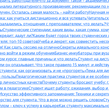
бедить работодателя
Что за документ такой – академическ
Анализ литературного произведения: рекомендации по
учен. Осталась самая малость – найти работу
Научная н
ка: как учиться дистанционно и все успевать
Читательск
 заладились отношения с преподавателем: что делать?
Ч
ты
Студенческие стипендии: какие виды, какая сумма, ко
кредит: дадут ли?
Каким будет город твоих студенческих 
еля: топ-10 советов
Учеба и декрет: как совместить нес
я! Как сдать сессию на отлично
Секреты идеального конс
нно войти в режим обучения
Бизнес-инкубаторы при вузах
м курсе: главные причины и что делать
Студент на дис
и он опаздывает. Что такое правило 15 минут, и действу
студента: как организовать и не «прогореть»
Тема для д
м пользы
Педагогическая практика студентов и ее особе
ор личностных качеств
Почему студенты бросают учебу: г
м в педагогике
Студент ищет работу: ожидания, выбор и
Искусство эффективного запоминания: Техники и секре
рство для студента. Что в вузе можно решить словом
Ст
лом – ключ к успеху в карьере
Как студенту максимальн