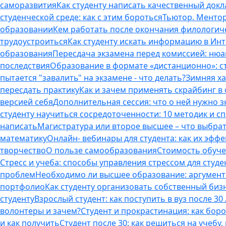
саморазвития
Как студенту написать качественный докл
студенческой среде: как с этим бороться
Тьютор. Ментор.
образовании
Кем работать после окончания филологич
трудоустроиться
Как студенту искать информацию в Ин
образования
Пересдача экзамена перед комиссией: ню
последствия
Образование в формате «дистанционно»: с
пытается "завалить" на экзамене - что делать?
Зимняя ха
пересдать практику
Как и зачем применять скрайбинг в
версией себя
Дополнительная сессия: что о ней нужно з
студенту научиться сосредоточенности: 10 методик и 
написать
Магистратура или второе высшее – что выбра
математику
Онлайн- вебинары для студента: как их эфф
творчество
О пользе самообразования
Стоимость обуче
Стресс и учеба: способы управления стрессом для студе
проблем
Необходимо ли высшее образование: аргументы
портфолио
Как студенту организовать собственный биз
студенту
Взрослый студент: как поступить в вуз после 3
волонтеры и зачем?
Студент и прокрастинация: как бор
и как получить
Студент после 30: как решиться на учебу