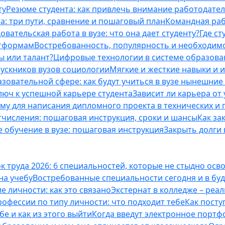
ту
Резюме студента: как привлечь внимание работодател
а: три пути, сравнение и пошаговый план
Командная раб
вательская работа в вузе: что она дает студенту?
Где с
атформам
Востребованность, популярность и необходим
ы или талант?
Цифровые технологии в системе образова
ускников вузов социологии
Мягкие и жесткие навыки и 
азовательной сфере: как будут учиться в вузе нынешни
люч к успешной карьере студента
Зависит ли карьера от
ему для написания дипломного проекта в технических и 
отчисления: пошаговая инструкция, сроки и шансы
Как за
 обучение в вузе: пошаговая инструкция
Закрыть долги в
к труда 2026: 6 специальностей, которые не стыдно осв
 на учебу
Востребованные специальности сегодня и в б
 личности: как это связано
Экстернат в колледже – реал
офессии по типу личности: что подходит тебе
Как посту
е и как из этого выйти
Когда введут электронное портф