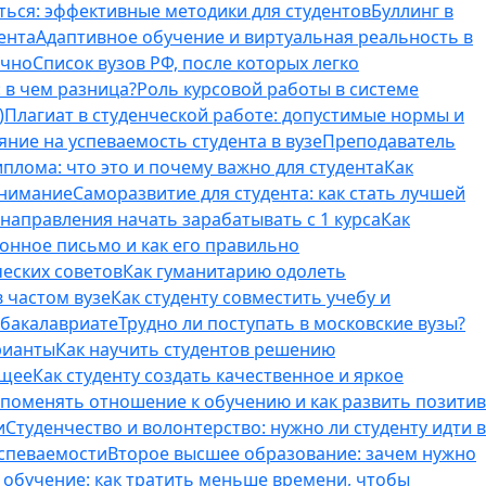
ться: эффективные методики для студентов
Буллинг в
ента
Адаптивное обучение и виртуальная реальность в
ично
Список вузов РФ, после которых легко
 в чем разница?
Роль курсовой работы в системе
)
Плагиат в студенческой работе: допустимые нормы и
яние на успеваемость студента в вузе
Преподаватель
лома: что это и почему важно для студента
Как
внимание
Саморазвитие для студента: как стать лучшей
T-направления начать зарабатывать с 1 курса
Как
онное письмо и как его правильно
ческих советов
Как гуманитарию одолеть
 частом вузе
Как студенту совместить учебу и
 бакалавриате
Трудно ли поступать в московские вузы?
рианты
Как научить студентов решению
бщее
Как студенту создать качественное и яркое
поменять отношение к обучению и как развить позитив
и
Студенчество и волонтерство: нужно ли cтуденту идти в
успеваемости
Второе высшее образование: зачем нужно
обучение: как тратить меньше времени, чтобы