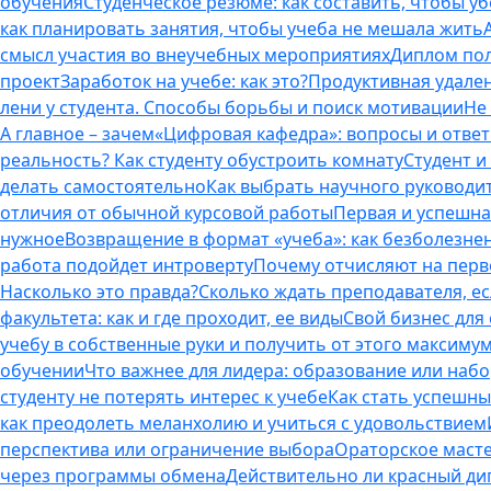
обучения
Студенческое резюме: как составить, чтобы у
как планировать занятия, чтобы учеба не мешала жить
смысл участия во внеучебных мероприятиях
Диплом пол
проект
Заработок на учебе: как это?
Продуктивная удален
лени у студента. Способы борьбы и поиск мотивации
Не
А главное – зачем
«Цифровая кафедра»: вопросы и отве
реальность? Как студенту обустроить комнату
Студент и 
делать самостоятельно
Как выбрать научного руководит
отличия от обычной курсовой работы
Первая и успешна
нужное
Возвращение в формат «учеба»: как безболезне
работа подойдет интроверту
Почему отчисляют на перво
Насколько это правда?
Сколько ждать преподавателя, есл
факультета: как и где проходит, ее виды
Свой бизнес для 
учебу в собственные руки и получить от этого максиму
обучении
Что важнее для лидера: образование или наб
студенту не потерять интерес к учебе
Как стать успешны
как преодолеть меланхолию и учиться с удовольствием
перспектива или ограничение выбора
Ораторское масте
через программы обмена
Действительно ли красный дип