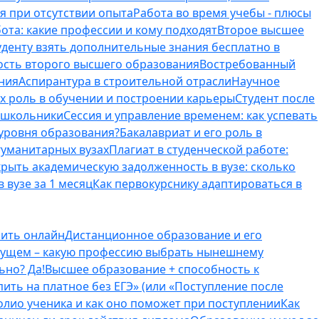
я при отсутствии опыта
Работа во время учебы - плюсы
ота: какие профессии и кому подходят
Второе высшее
туденту взять дополнительные знания бесплатно в
ость второго высшего образования
Востребованный
ния
Аспирантура в строительной отрасли
Научное
их роль в обучении и построении карьеры
Студент после
е школьники
Сессия и управление временем: как успевать
 уровня образования?
Бакалавриат и его роль в
гуманитарных вузах
Плагиат в студенческой работе:
крыть академическую задолженность в вузе: сколько
 вузе за 1 месяц
Как первокурснику адаптироваться в
оить онлайн
Дистанционное образование и его
удущем – какую профессию выбрать нынешнему
ьно? Да!
Высшее образование + способность к
пить на платное без ЕГЭ» (или «Поступление после
олио ученика и как оно поможет при поступлении
Как