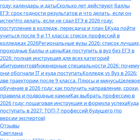
году: календарь и даты
Сколько лет действуют баллы
ЕГЭ: срок годности результатов и что делать, если он
истек
Что делать, если не сдал ЕГЭ в 2026 году:
поступление в колледж, пересдача и план Б
Куда пойти
учиться после 9 и 11 класса: список профессий в
колледжах 2026
Региональные вузы 2026: список лучших,
проходные баллы и цены
Как поступить в вуз без ЕГЭ в
2026: полная инструкция для всех категорий
абитуриентов
Инженерные специальности 2026: почему
они обогнали IT и куда поступать
Колледж vs Вуз в 2026:
две траектории после 9 класса. Плюсы и минусы
Целевое
обучение в 2026 году: как получить направление, сроки,
правила и подводные камни
Как выбрать профессию в
2026 году: пошаговая инструкция и формула успеха
Куда
поступать в 2027: ТОП-7 профессий будущего (по
версии экспертов)
Отзывы
Светлана