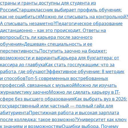
страны и гранты доступны для студента из
России
Старшеклассник выбирает профиль обучения:
как не ошибиться
Можно ли списывать на контрольной?
А списывать незаметно?
Педагогическое образование
дистанционно – как это происходит. Ответы на
вопросы
Есть ли карьера после заочного
обучения
«Дешевая» специальность и ее
перспективность
Поступить заочно на бюджет:
возможности и варианты
Карьера для бухгалтера: от
кассира до главбуха
Как стать госслужащим: что за
работа, где обучают
Эффективное обучение: 8 методик
и способов
Топ-5 современных востребованных
профессий, связанных с музыкой
Можно ли изучать
журналистику заочно
Можно ли сделать карьеру в IT-
сфере без высшего образования
Как выбрать вуз в 2026:
государственный или частный — полный гайд для
абитуриента
Престижная работа и высокая зарплата
после колледжа: такое возможно?
Университет как ключ
к знаниям и возможностям
Ошибки выбора. Почему