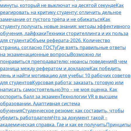
минуты, который не выключат на десятой секунде
Как
реагировать на критику студенту: отличить дельное
замечание от пустого трёпа и не обижаться
Как
студенту получать новые знания: методы эффективного
обучения, лайфхаки
Техники сторителлинга и их польза
для студента
Объем реферата-2026. Количество
страниц, согласно ГОСТу
Где взять правильные ответы
на экзаменационные вопросы
Возможно ли
понравиться преподавателю: нюансы поведения
В чем
разница между рефератом и докладом
Как победить
лень и найти мотивацию для учебы: 10 рабочих советов
для студентов
Курсовая работа: заказать готовую или
написать самостоятельно
Это – не моя оценка. Как
оспорить балл за экзамен
Технологии VR в высшем
образовании. Адаптивная система
обучения
Студенческое резюме: как составить, чтобы
убедить работодателя
Что за документ такой –
академическая справка. Где и как ее получить
Принципы