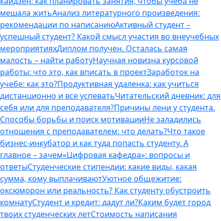
кайдзен: как планировать занятия, чтобы учеба не
мешала жить
Анализ литературного произведения:
рекомендации по написанию
Активный студент –
успешный студент? Какой смысл участия во внеучебных
мероприятиях
Диплом получен. Осталась самая
малость – найти работу
Научная новизна курсовой
работы: что это, как вписать в проект
Заработок на
учебе: как это?
Продуктивная удаленка: как учиться
дистанционно и все успевать
Читательский дневник: для
себя или для преподавателя?
Причины лени у студента.
Способы борьбы и поиск мотивации
Не заладились
отношения с преподавателем: что делать?
Что такое
бизнес-инкубатор и как туда попасть студенту. А
главное – зачем
«Цифровая кафедра»: вопросы и
ответы
Студенческие стипендии: какие виды, какая
сумма, кому выплачивают
Уютное общежитие:
оксюморон или реальность? Как студенту обустроить
комнату
Студент и кредит: дадут ли?
Каким будет город
твоих студенческих лет
Стоимость написания