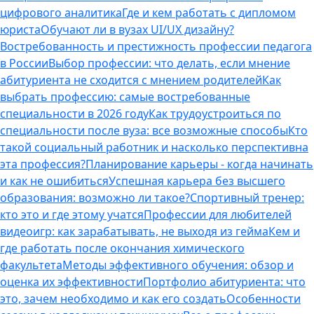
цифрового аналитика
Где и кем работать с дипломом
юриста
Обучают ли в вузах UI/UX дизайну?
Востребованность и престижность профессии педагога
в России
Выбор профессии: что делать, если мнение
абитуриента не сходится с мнением родителей
Как
выбрать профессию: самые востребованные
специальности в 2026 году
Как трудоустроиться по
специальности после вуза: все возможные способы
Кто
такой социальный работник и насколько перспективна
эта профессия?
Планирование карьеры - когда начинать
и как не ошибиться
Успешная карьера без высшего
образования: возможно ли такое?
Спортивный тренер:
кто это и где этому учатся
Профессии для любителей
видеоигр: как зарабатывать, не выходя из гейма
Кем и
где работать после окончания химического
факультета
Методы эффективного обучения: обзор и
оценка их эффективности
Портфолио абитуриента: что
это, зачем необходимо и как его создать
Особенности