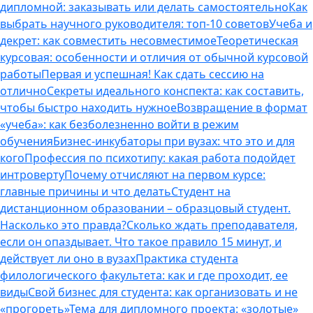
дипломной: заказывать или делать самостоятельно
Как
выбрать научного руководителя: топ-10 советов
Учеба и
декрет: как совместить несовместимое
Теоретическая
курсовая: особенности и отличия от обычной курсовой
работы
Первая и успешная! Как сдать сессию на
отлично
Секреты идеального конспекта: как составить,
чтобы быстро находить нужное
Возвращение в формат
«учеба»: как безболезненно войти в режим
обучения
Бизнес-инкубаторы при вузах: что это и для
кого
Профессия по психотипу: какая работа подойдет
интроверту
Почему отчисляют на первом курсе:
главные причины и что делать
Студент на
дистанционном образовании – образцовый студент.
Насколько это правда?
Сколько ждать преподавателя,
если он опаздывает. Что такое правило 15 минут, и
действует ли оно в вузах
Практика студента
филологического факультета: как и где проходит, ее
виды
Свой бизнес для студента: как организовать и не
«прогореть»
Тема для дипломного проекта: «золотые»