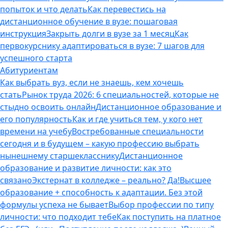
попыток и что делать
Как перевестись на
дистанционное обучение в вузе: пошаговая
инструкция
Закрыть долги в вузе за 1 месяц
Как
первокурснику адаптироваться в вузе: 7 шагов для
успешного старта
Абитуриентам
Как выбрать вуз, если не знаешь, кем хочешь
стать
Рынок труда 2026: 6 специальностей, которые не
стыдно освоить онлайн
Дистанционное образование и
его популярность
Как и где учиться тем, у кого нет
времени на учебу
Востребованные специальности
сегодня и в будущем – какую профессию выбрать
нынешнему старшекласснику
Дистанционное
образование и развитие личности: как это
связано
Экстернат в колледже – реально? Да!
Высшее
образование + способность к адаптации. Без этой
формулы успеха не бывает
Выбор профессии по типу
личности: что подходит тебе
Как поступить на платное