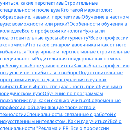
учиться, какие перспективы
Строительные
специальности после вуза
Кто такой маркетолог:
образование, навыки, перспективы
Обучение в частном
вузе: возможности или риски?
Особенности обучения в
колледже
Все о профессии кинолога
Нужны ли
подготовительные курсы абитуриенту?
Все о профессии
экономиста
Что такое синдром двоечника и как от него
избавиться
Популярные и перспективные строительные
специальности
Родительская поддержка: как помочь
ребенку в выборе университета
Как выбрать профессию
по душе и не ошибиться в выборе
Подготовительные
программы и курсы для поступления в вуз: как
выбрать
Как выбрать специальность при обучении в
юридическом вузе
Обучение по программам
психологии: где, как и сколько учиться
Современные
профессии, объединяющие творчество и
технологии
Специальности, связанные с работой с
искусственным интеллектом. Как и где учиться?
Всё о
специальности "Реклама и PR"
Все о профессии