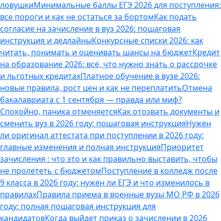
ловушки
Минимальные баллы ЕГЭ 2026 для поступления:
все пороги и как не остаться за бортом
Как подать
согласие на зачисление в вуз 2026: пошаговая
инструкция и дедлайны
Конкурсные списки 2026: как
читать, понимать и оценивать шансы на бюджет
Кредит
на образование 2026: всё, что нужно знать о рассрочке
и льготных кредитах
Платное обучение в вузе 2026:
новые правила, рост цен и как не переплатить
Отмена
бакалавриата с 1 сентября — правда или миф?
Спокойно, паника отменяется
Как отозвать документы и
сменить вуз в 2026 году: пошаговая инструкция
Нужен
ли оригинал аттестата при поступлении в 2026 году:
главные изменения и полная инструкция
Приоритет
зачисления : что это и как правильно выставить, чтобы
не пролететь с бюджетом
Поступление в колледж после
9 класса в 2026 году: нужен ли ЕГЭ и что изменилось в
правилах
Правила приема в военные вузы МО РФ в 2026
году: полная пошаговая инструкция для
кандидатов
Когда выйдет приказ о зачислении в 2026