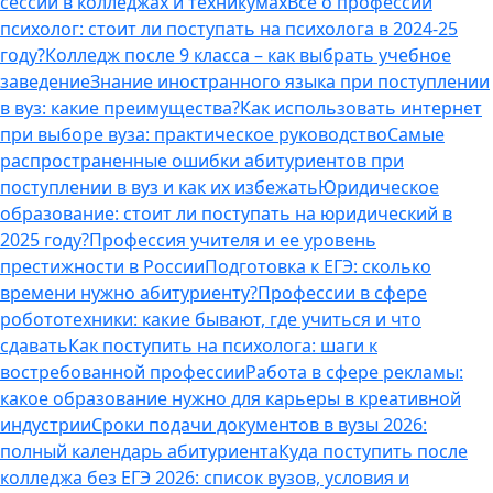
сессии в колледжах и техникумах
Все о профессии
психолог: стоит ли поступать на психолога в 2024-25
году?
Колледж после 9 класса – как выбрать учебное
заведение
Знание иностранного языка при поступлении
в вуз: какие преимущества?
Как использовать интернет
при выборе вуза: практическое руководство
Самые
распространенные ошибки абитуриентов при
поступлении в вуз и как их избежать
Юридическое
образование: стоит ли поступать на юридический в
2025 году?
Профессия учителя и ее уровень
престижности в России
Подготовка к ЕГЭ: сколько
времени нужно абитуриенту?
Профессии в сфере
робототехники: какие бывают, где учиться и что
сдавать
Как поступить на психолога: шаги к
востребованной профессии
Работа в сфере рекламы:
какое образование нужно для карьеры в креативной
индустрии
Сроки подачи документов в вузы 2026:
полный календарь абитуриента
Куда поступить после
колледжа без ЕГЭ 2026: список вузов, условия и