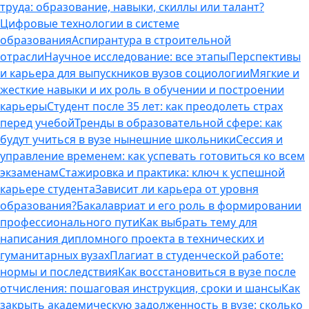
труда: образование, навыки, скиллы или талант?
Цифровые технологии в системе
образования
Аспирантура в строительной
отрасли
Научное исследование: все этапы
Перспективы
и карьера для выпускников вузов социологии
Мягкие и
жесткие навыки и их роль в обучении и построении
карьеры
Студент после 35 лет: как преодолеть страх
перед учебой
Тренды в образовательной сфере: как
будут учиться в вузе нынешние школьники
Сессия и
управление временем: как успевать готовиться ко всем
экзаменам
Стажировка и практика: ключ к успешной
карьере студента
Зависит ли карьера от уровня
образования?
Бакалавриат и его роль в формировании
профессионального пути
Как выбрать тему для
написания дипломного проекта в технических и
гуманитарных вузах
Плагиат в студенческой работе:
нормы и последствия
Как восстановиться в вузе после
отчисления: пошаговая инструкция, сроки и шансы
Как
закрыть академическую задолженность в вузе: сколько