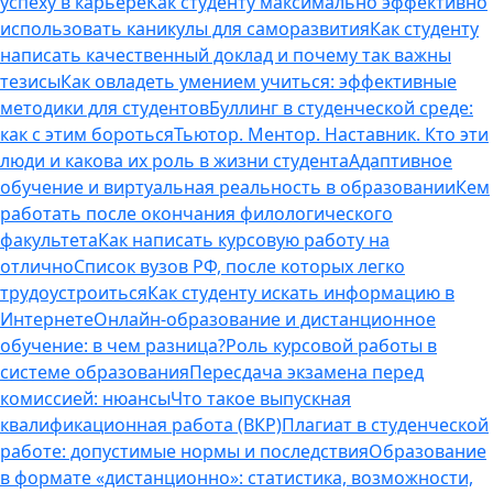
успеху в карьере
Как студенту максимально эффективно
использовать каникулы для саморазвития
Как студенту
написать качественный доклад и почему так важны
тезисы
Как овладеть умением учиться: эффективные
методики для студентов
Буллинг в студенческой среде:
как с этим бороться
Тьютор. Ментор. Наставник. Кто эти
люди и какова их роль в жизни студента
Адаптивное
обучение и виртуальная реальность в образовании
Кем
работать после окончания филологического
факультета
Как написать курсовую работу на
отлично
Список вузов РФ, после которых легко
трудоустроиться
Как студенту искать информацию в
Интернете
Онлайн-образование и дистанционное
обучение: в чем разница?
Роль курсовой работы в
системе образования
Пересдача экзамена перед
комиссией: нюансы
Что такое выпускная
квалификационная работа (ВКР)
Плагиат в студенческой
работе: допустимые нормы и последствия
Образование
в формате «дистанционно»: статистика, возможности,