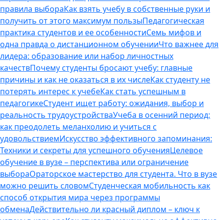
правила выбора
Как взять учебу в собственные руки и
получить от этого максимум пользы
Педагогическая
практика студентов и ее особенности
Семь мифов и
одна правда о дистанционном обучении
Что важнее для
лидера: образование или набор личностных
качеств
Почему студенты бросают учебу: главные
причины и как не оказаться в их числе
Как студенту не
потерять интерес к учебе
Как стать успешным в
педагогике
Студент ищет работу: ожидания, выбор и
реальность трудоустройства
Учеба в осенний период:
как преодолеть меланхолию и учиться с
удовольствием
Искусство эффективного запоминания:
Техники и секреты для успешного обучения
Целевое
обучение в вузе – перспектива или ограничение
выбора
Ораторское мастерство для студента. Что в вузе
можно решить словом
Студенческая мобильность как
способ открытия мира через программы
обмена
Действительно ли красный диплом – ключ к