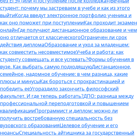
без ЕГЭ» (или «Поступление после колледжа»)
Вечный
студент: почему мы застреваем в учебе и как из этого
выйти
Когда введут электронное портфолио ученика и
как оно поможет при поступлении
Как проходит экзамен
онлайн
Где получают дистанционное образование и чем
оно отличается от классического
Ограничен ли срок
действия диплома
Образование и уход за младенцем:
как совместить несовместимое
Учеба и работа: как
студенту совмещать и все успевать?
Формы обучения в
вузе. Как выбрать самую подходящую
Дистанционное,
семейное, надомное обучение: в чем разница, какие
плюсы и минусы
Как бороться с прокрастинацией и
победить ее
Угораздило закончить философский
факультет. И где теперь работать?
ДПО: разница между
профессиональной переподготовкой и повышением
квалификации
Программист и диплом: можно ли
получить востребованную специальность без
вузовского образования
Целевое обучение и его
нюансы
Специальность айтишника за государственный