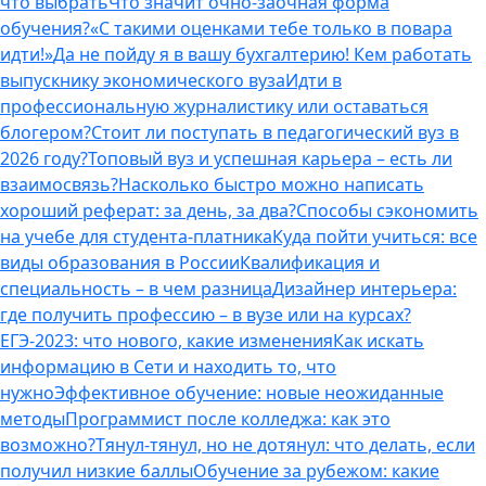
что выбрать
Что значит очно-заочная форма
обучения?
«С такими оценками тебе только в повара
идти!»
Да не пойду я в вашу бухгалтерию! Кем работать
выпускнику экономического вуза
Идти в
профессиональную журналистику или оставаться
блогером?
Стоит ли поступать в педагогический вуз в
2026 году?
Топовый вуз и успешная карьера – есть ли
взаимосвязь?
Насколько быстро можно написать
хороший реферат: за день, за два?
Способы сэкономить
на учебе для студента-платника
Куда пойти учиться: все
виды образования в России
Квалификация и
специальность – в чем разница
Дизайнер интерьера:
где получить профессию – в вузе или на курсах?
ЕГЭ-2023: что нового, какие изменения
Как искать
информацию в Сети и находить то, что
нужно
Эффективное обучение: новые неожиданные
методы
Программист после колледжа: как это
возможно?
Тянул-тянул, но не дотянул: что делать, если
получил низкие баллы
Обучение за рубежом: какие