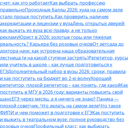
счет: как это работает
Как выбрать профессию
правильно
Проходные баллы 2026: куда на самом деле
стало проще поступить.
Как проверить наличие
аккредитации и лицензии у вуза
День открытых дверей:
как выжать из вуза всю правду, а не только
рекламу
Юрист в 2026: золотые горы или тяжёлая
реальность? Карьера без розовых очков
От детсада до
доктора наук: как устроена наша образовательная
лестница (и на какой ступени застрять)
Репетитор, курсы
или учитель в школе – как лучше подготовиться к
ЕГЭ
Дополнительный набор в вузы 2026: сроки, правила
и как поступить на бюджет во 2‑ю волну
Хороший
репетитор, плохой репетитор – как понять, где какой
Как
поступить в МГУ в 2026 году: варианты повысить свой
шанс
ЕГЭ через месяц, а я ничего не знаю? Паника —
плохой советчик. Что делать на самом деле
Что такое
ФИПИ и чем поможет в подготовке к ЕГЭ
Как поступить
и выжить в театральном вузе: полное руководство без
розовых очков
Профильный класс: как выбирать