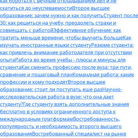
как бороться с вечным откладыванием дел и не
скатиться до неуспеваемости
Второе высшее
образование: зачем нужно и как получить
Студент после
30: как решиться на учебу, преодолеть страхи и
совмещать с работой
Эффективное обучение: как
тратить меньше времени, чтобы выучить больше
Как
изучать иностранные языки студенту
Резюме студента:
как привлечь внимание работодателя при отсутствии
опыта
Работа во время учебы - плюсы и минусы для
студента
Как сменить профессию после вуза: три пути,
сравнение и пошаговый план
Командная работа: какие
профессии и кому подходят
Второе высшее
образование: стоит ли поступать еще раз
Научно-
исследовательская работа в вузе: что она дает
студенту?
Где студенту взять дополнительные знания
бесплатно в условиях ограниченного доступа к
международным платформам
Востребованность,
популярность и необходимость второго высшего
образования
Востребованный специалист на рынке