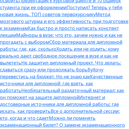
освоить
Презентация к курсовой работе и 10 ошибок
студента при ее оформлении
Поступил? Теперь у тебя
новая жизнь. ТОП советов первокурснику
Метод
мозгового штурма и его эффективность при подготовке
к экзаменам
Как быстро и просто написать конспект
лекции
Майноры в вузе: что это, зачем нужно и как не
прогадать с выбором
Сбор материала для дипломной
работы: где, как, сколько
Ходить или не ходить: кому
реально дают свободное посещение в вузе и как не
вылететь
Не защитил дипломный проект. Что делать:
сдаваться сразу или продолжать борьбу
Хочу
перевестись на бюджет. Но не знаю как
Качественные
источники для дипломной: где взять, как
работать
Необязательный раздаточный материал: как
он поможет на защите дипломной
Интернет и
достоверные источники для дипломной работы: где
искать, как проверить
Все о дополнительной сессии:
кто, когда и что сдает
Можно ли поменять
экзаменационный билет? О замене экзаменационного