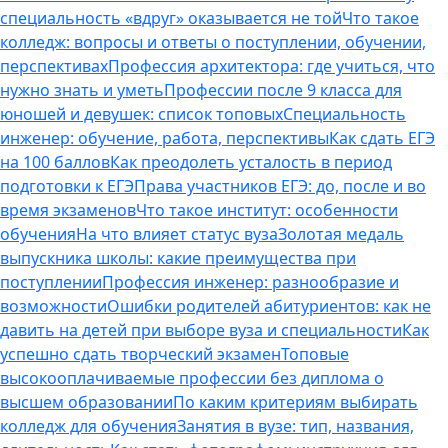
специальность «вдруг» оказывается не той
Что такое
колледж: вопросы и ответы о поступлении, обучении,
перспективах
Профессия архитектора: где учиться, что
нужно знать и уметь
Профессии после 9 класса для
юношей и девушек: список топовых
Специальность
инженер: обучение, работа, перспективы
Как сдать ЕГЭ
на 100 баллов
Как преодолеть усталость в период
подготовки к ЕГЭ
Права участников ЕГЭ: до, после и во
время экзаменов
Что такое институт: особенности
обучения
На что влияет статус вуза
Золотая медаль
выпускника школы: какие преимущества при
поступлении
Профессия инженер: разнообразие и
возможности
Ошибки родителей абитуриентов: как не
давить на детей при выборе вуза и специальности
Как
успешно сдать творческий экзамен
Топовые
высокооплачиваемые профессии без диплома о
высшем образовании
По каким критериям выбирать
колледж для обучения
Занятия в вузе: тип, названия,