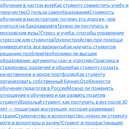
обучения в частом вузе
Как студенту совместить учебу и
творчество
О пользе самообразования
Стоимость
обучения в магистратуре: почему это дороже, чем
учиться на бакалавриате
Трудно ли поступать в
московские вузы?
Стресс и учеба: способы управления
стрессом для студентов
Трудоустройство при помощи
университета: все варианты
Как научить студентов
решению проблем
Необходимо ли высшее
образование: аргументы «за» и «против»
Практика и
стажировка: различия и общее
Как студенту создать
качественное и яркое портфолио
Как студенту
организовать собственный бизнес
Особенности
обучения педагогов в России
Можно ли поменять
отношение к обучению и как развить позитив
студенту
Взрослый студент: как поступить в вуз после 30
лет — пошаговая инструкция, которая развеивает
страхи
Студенчество и волонтерство: нужно ли cтуденту
идти в волонтеры и зачем?
Студент и прокрастинация: