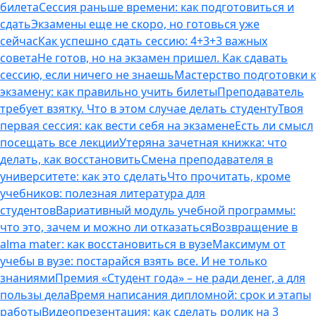
билета
Сессия раньше времени: как подготовиться и
сдать
Экзамены еще не скоро, но готовься уже
сейчас
Как успешно сдать сессию: 4+3+3 важных
совета
Не готов, но на экзамен пришел. Как сдавать
сессию, если ничего не знаешь
Мастерство подготовки к
экзамену: как правильно учить билеты
Преподаватель
требует взятку. Что в этом случае делать студенту
Твоя
первая сессия: как вести себя на экзамене
Есть ли смысл
посещать все лекции
Утеряна зачетная книжка: что
делать, как восстановить
Смена преподавателя в
университете: как это сделать
Что прочитать, кроме
учебников: полезная литература для
студентов
Вариативный модуль учебной программы:
что это, зачем и можно ли отказаться
Возвращение в
alma mater: как восстановиться в вузе
Максимум от
учебы в вузе: постарайся взять все. И не только
знаниями
Премия «Студент года» – не ради денег, а для
пользы дела
Время написания дипломной: срок и этапы
работы
Видеопрезентация: как сделать ролик на 3