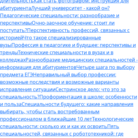
длительность
Как стать фотографом: инструкция для
абитуриента
Лучший университет - какой он?
Педагогические специальности: разнообразие и
перспективы
Очно-заочное обучение: стоит ли
поступать?
Перспективность профессий, связанных с
историей
Что такое специализированные
вузы
Профессия в педагогике и будущее: перспективы и
тренды
Технические специальности в вузах и в
колледжах
Разнообразие медицинских специальностей -
информация для абитуриентов
Четыре шага по выбору
предмета ЕГЭ
Неправильный выбор профессии:
возможные последствия и возможные варианты
исправления ситуации
Сестринское дело: что это за
специальность?
Профориентация в школе: особенности
и польза
Специальности будущего: какие направления
выбирать, чтобы стать востребованным
профессионалом в ближайшие 10 лет
Технологические
специальности: сколько их и как их освоить
Пять
специальностей, связанных с робототехникой: где