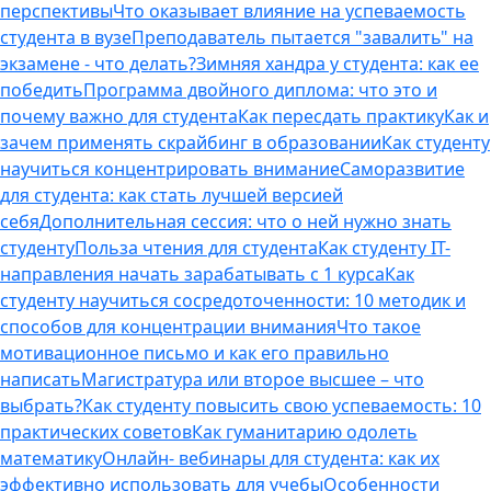
перспективы
Что оказывает влияние на успеваемость
студента в вузе
Преподаватель пытается "завалить" на
экзамене - что делать?
Зимняя хандра у студента: как ее
победить
Программа двойного диплома: что это и
почему важно для студента
Как пересдать практику
Как и
зачем применять скрайбинг в образовании
Как студенту
научиться концентрировать внимание
Саморазвитие
для студента: как стать лучшей версией
себя
Дополнительная сессия: что о ней нужно знать
студенту
Польза чтения для студента
Как студенту IT-
направления начать зарабатывать с 1 курса
Как
студенту научиться сосредоточенности: 10 методик и
способов для концентрации внимания
Что такое
мотивационное письмо и как его правильно
написать
Магистратура или второе высшее – что
выбрать?
Как студенту повысить свою успеваемость: 10
практических советов
Как гуманитарию одолеть
математику
Онлайн- вебинары для студента: как их
эффективно использовать для учебы
Особенности