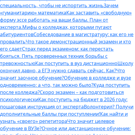
специальность, чтобы не испортить жизнь
Зачем
«гуманитарию» математика
Как заставить «свободную»
форму эссе работать на ваши баллы. План от
эксперта.
Мифы о колледжах, которыми пугают
абитуриентов
Собеседование в магистратуру: как его не
провалить
Что такое демонстрационный экзамен и кто
его сдает
Страх перед экзаменом: как перестать
бояться. Пять проверенных техник борьбы с
тревожностью
Как поступить в вуз дистанционно
Школу
окончил давно, а ЕГЭ нужно сдавать сейчас. Как?
Что
значит заочное обучение?
Обучение в колледже и вузе
одновременно: а что, так можно было?
Куда поступить
после колледжа?
Скоро экзамен – как подготовиться
психологически
Как поступить на бюджет в 2026 году:
пошаговая инструкция от эксперта
Волонтерил? Получи
дополнительные баллы при поступлении!
Как найти и
узнать «своего» репетитора
Что значит целевое
обучение в ВУЗе?
Очное или дистанционное обучение: