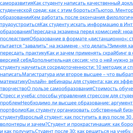
саморазвития
Как студенту написать качественный докл
студенческой среде: как с этим бороться
Тьютор. Ментор.
образовании
Кем работать после окончания филологич
трудоустроиться
Как студенту искать информацию в Ин
образования
Пересдача экзамена перед комиссией: ню
последствия
Образование в формате «дистанционно»: с
пытается "завалить" на экзамене - что делать?
Зимняя ха
пересдать практику
Как и зачем применять скрайбинг в
версией себя
Дополнительная сессия: что о ней нужно з
студенту научиться сосредоточенности: 10 методик и 
написать
Магистратура или второе высшее – что выбра
математику
Онлайн- вебинары для студента: как их эфф
творчество
О пользе самообразования
Стоимость обуче
Стресс и учеба: способы управления стрессом для студе
проблем
Необходимо ли высшее образование: аргументы
портфолио
Как студенту организовать собственный биз
студенту
Взрослый студент: как поступить в вуз после 3
волонтеры и зачем?
Студент и прокрастинация: как бор
и как получить
Студент после 30: как решиться на учебу