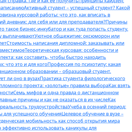
ая справка. Где и как ее получить
Принципы кайдзен:
 написанию
Активный студент – успешный студент? Какой
овизна курсовой работы: что это, как вписать в
ий дневник: для себя или для преподавателя?
Причины
то такое бизнес-инкубатор и как туда попасть студенту.
му выплачивают
Уютное общежитие: оксюморон или
лет
Стоимость написания дипломной: заказывать или
овместимое
Теоретическая курсовая: особенности и
пекта: как составить, чтобы быстро находить
: что это и для кого
Профессия по психотипу: какая
танционном образовании – образцовый студент.
ет ли оно в вузах
Практика студента филологического
ипломного проекта: «золотые» правила выбора
Как взять
нности
Семь мифов и одна правда о дистанционном
лавные причины и как не оказаться в их числе
Как
 реальность трудоустройства
Учеба в осенний период:
ты для успешного обучения
Целевое обучение в вузе –
уденческая мобильность как способ открытия мира
о эффективно использовать каникулы для