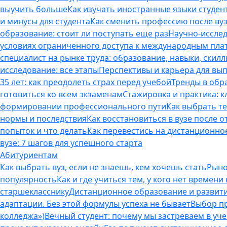
выучить больше
Как изучать иностранные языки студен
и минусы для студента
Как сменить профессию после вуз
образование: стоит ли поступать еще раз
Научно-исследо
условиях ограниченного доступа к международным пл
специалист на рынке труда: образование, навыки, скилл
исследование: все этапы
Перспективы и карьера для вып
35 лет: как преодолеть страх перед учебой
Тренды в обр
готовиться ко всем экзаменам
Стажировка и практика: к
формировании профессионального пути
Как выбрать т
нормы и последствия
Как восстановиться в вузе после 
попыток и что делать
Как перевестись на дистанционное
вузе: 7 шагов для успешного старта
Абитуриентам
Как выбрать вуз, если не знаешь, кем хочешь стать
Рыно
популярность
Как и где учиться тем, у кого нет времени
старшекласснику
Дистанционное образование и развитие
адаптации. Без этой формулы успеха не бывает
Выбор пр
колледжа»)
Вечный студент: почему мы застреваем в учеб