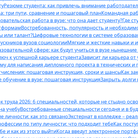
ту
Резюме студента: как привлечь внимание работодател
а: три пути, сравнение и пошаговый план
Командная раб
вательская работа в вузе: что она дает студенту?
Где с
атформам
Востребованность, популярность и необходим
ы или талант?
Цифровые технологии в системе образова
ускников вузов социологии
Мягкие и жесткие навыки и 
азовательной сфере: как будут учиться в вузе нынешни
люч к успешной карьере студента
Зависит ли карьера от
ему для написания дипломного проекта в технических и 
отчисления: пошаговая инструкция, сроки и шансы
Как за
 обучение в вузе: пошаговая инструкция
Закрыть долги в
к труда 2026: 6 специальностей, которые не стыдно осв
 на учебу
Востребованные специальности сегодня и в б
 личности: как это связано
Экстернат в колледже – реал
офессии по типу личности: что подходит тебе
Как посту
е и как из этого выйти
Когда введут электронное портф