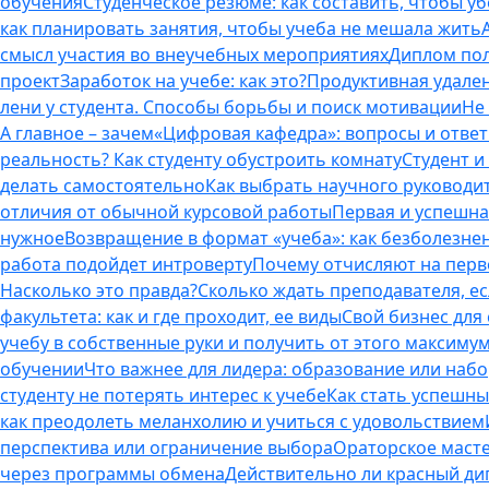
обучения
Студенческое резюме: как составить, чтобы у
как планировать занятия, чтобы учеба не мешала жить
смысл участия во внеучебных мероприятиях
Диплом пол
проект
Заработок на учебе: как это?
Продуктивная удален
лени у студента. Способы борьбы и поиск мотивации
Не
А главное – зачем
«Цифровая кафедра»: вопросы и отве
реальность? Как студенту обустроить комнату
Студент и 
делать самостоятельно
Как выбрать научного руководит
отличия от обычной курсовой работы
Первая и успешна
нужное
Возвращение в формат «учеба»: как безболезне
работа подойдет интроверту
Почему отчисляют на перво
Насколько это правда?
Сколько ждать преподавателя, есл
факультета: как и где проходит, ее виды
Свой бизнес для 
учебу в собственные руки и получить от этого максиму
обучении
Что важнее для лидера: образование или наб
студенту не потерять интерес к учебе
Как стать успешны
как преодолеть меланхолию и учиться с удовольствием
перспектива или ограничение выбора
Ораторское масте
через программы обмена
Действительно ли красный дип