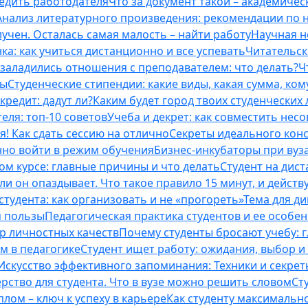
бедить работодателя
Что за документ такой – академическ
Анализ литературного произведения: рекомендации по
учен. Осталась самая малость – найти работу
Научная н
ка: как учиться дистанционно и все успевать
Читательск
 заладились отношения с преподавателем: что делать?
Ч
ты
Студенческие стипендии: какие виды, какая сумма, ко
кредит: дадут ли?
Каким будет город твоих студенческих 
еля: топ-10 советов
Учеба и декрет: как совместить нес
я! Как сдать сессию на отлично
Секреты идеального конс
нно войти в режим обучения
Бизнес-инкубаторы при вузах
м курсе: главные причины и что делать
Студент на дис
и он опаздывает. Что такое правило 15 минут, и действу
студента: как организовать и не «прогореть»
Тема для д
м пользы
Педагогическая практика студентов и ее особе
ор личностных качеств
Почему студенты бросают учебу: г
м в педагогике
Студент ищет работу: ожидания, выбор и
Искусство эффективного запоминания: Техники и секре
рство для студента. Что в вузе можно решить словом
Ст
лом – ключ к успеху в карьере
Как студенту максимальн