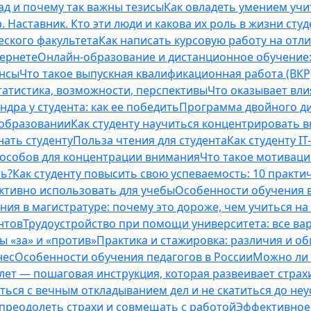
ад и почему так важны тезисы
Как овладеть умением учи
 Наставник. Кто эти люди и какова их роль в жизни студ
еского факультета
Как написать курсовую работу на отл
тернете
Онлайн-образование и дистанционное обучение:
ансы
Что такое выпускная квалификационная работа (ВКР
татистика, возможности, перспективы
Что оказывает вли
ндра у студента: как ее победить
Программа двойного дип
 образовании
Как студенту научиться концентрировать 
нать студенту
Польза чтения для студента
Как студенту I
способов для концентрации внимания
Что такое мотиваци
ть?
Как студенту повысить свою успеваемость: 10 практи
ективно использовать для учебы
Особенности обучения в
ния в магистратуре: почему это дороже, чем учиться на
нтов
Трудоустройство при помощи университета: все ва
 «за» и «против»
Практика и стажировка: различия и о
нес
Особенности обучения педагогов в России
Можно ли 
0 лет — пошаговая инструкция, которая развеивает страх
оться с вечным откладыванием дел и не скатиться до не
, преодолеть страхи и совмещать с работой
Эффективное 