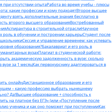
я при отсутствии опыта
Работа во время учебы - плюсы
ота: какие профессии и кому подходят
Второе высшее
туденту взять дополнительные знания бесплатно в
ость второго высшего образования
Востребованный
ния
Аспирантура в строительной отрасли
Научное
их роль в обучении и построении карьеры
Студент после
е школьники
Сессия и управление временем: как успевать
 уровня образования?
Бакалавриат и его роль в
гуманитарных вузах
Плагиат в студенческой работе:
крыть академическую задолженность в вузе: сколько
 вузе за 1 месяц
Как первокурснику адаптироваться в
оить онлайн
Дистанционное образование и его
удущем – какую профессию выбрать нынешнему
ьно? Да!
Высшее образование + способность к
пить на платное без ЕГЭ» (или «Поступление после
олио ученика и как оно поможет при поступлении
Как