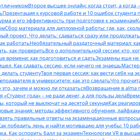
 отличником
Второе высшее онлайн: когда стоит, а когда 
ь
Презентация к курсовой работе и 10 ошибок студента
рма и его эффективность при подготовке к экзаменам
К
ом
Сбор материала для дипломной работы: где, как, скол
ый проект. Что делать: сдаваться сразу или продолжат
как работать
Необязательный раздаточный материал: ка
ть, как проверить
Все о дополнительной сессии: кто, ког
е времени: как подготовиться и сдать
Экзамены еще не 
ишел. Как сдавать сессию, если ничего не знаешь
Мастерс
 делать студенту
Твоя первая сессия: как вести себя на э
еподавателя в университете: как это сделать
Что прочита
это, зачем и можно ли отказаться
Возвращение в alma m
 «Студент года» – не ради денег, а для пользы дела
Врем
ты, который не выключат на десятой секунде
Как реагиро
 новые знания: методы эффективного обучения, лайфхак
 взять правильные ответы на экзаменационные вопросы
Как победить лень и найти мотивацию для учебы: 10 раб
нка. Как оспорить балл за экзамен
Технологии VR в высш