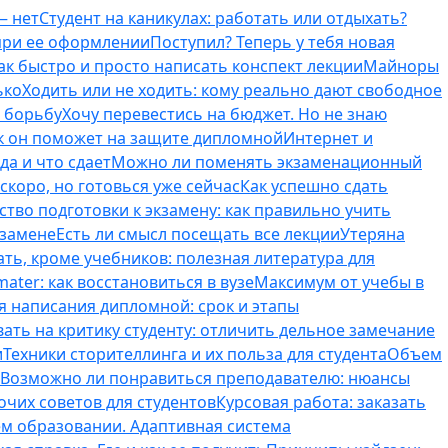
— нет
Студент на каникулах: работать или отдыхать?
 при ее оформлении
Поступил? Теперь у тебя новая
ак быстро и просто написать конспект лекции
Майноры
ько
Ходить или не ходить: кому реально дают свободное
ь борьбу
Хочу перевестись на бюджет. Но не знаю
к он поможет на защите дипломной
Интернет и
да и что сдает
Можно ли поменять экзаменационный
скоро, но готовься уже сейчас
Как успешно сдать
тво подготовки к экзамену: как правильно учить
кзамене
Есть ли смысл посещать все лекции
Утеряна
ть, кроме учебников: полезная литература для
ater: как восстановиться в вузе
Максимум от учебы в
я написания дипломной: срок и этапы
вать на критику студенту: отличить дельное замечание
и
Техники сторителлинга и их польза для студента
Объем
Возможно ли понравиться преподавателю: нюансы
очих советов для студентов
Курсовая работа: заказать
ем образовании. Адаптивная система