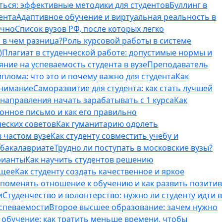
ться: эффективные методики для студентов
Буллинг в
ента
Адаптивное обучение и виртуальная реальность в
ично
Список вузов РФ, после которых легко
 в чем разница?
Роль курсовой работы в системе
)
Плагиат в студенческой работе: допустимые нормы и
яние на успеваемость студента в вузе
Преподаватель
лома: что это и почему важно для студента
Как
внимание
Саморазвитие для студента: как стать лучшей
T-направления начать зарабатывать с 1 курса
Как
онное письмо и как его правильно
ческих советов
Как гуманитарию одолеть
 частом вузе
Как студенту совместить учебу и
 бакалавриате
Трудно ли поступать в московские вузы?
рианты
Как научить студентов решению
бщее
Как студенту создать качественное и яркое
поменять отношение к обучению и как развить позитив
и
Студенчество и волонтерство: нужно ли cтуденту идти в
успеваемости
Второе высшее образование: зачем нужно
обучение: как тратить меньше времени, чтобы