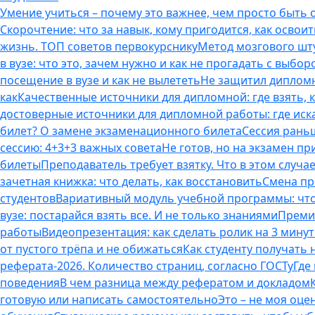
Умение учиться – почему это важнее, чем просто быть
Скорочтение: что за навык, кому пригодится, как освоит
жизнь. ТОП советов первокурснику
Метод мозгового шту
в вузе: что это, зачем нужно и как не прогадать с выбор
посещение в вузе и как не вылететь
Не защитил дипломн
как
Качественные источники для дипломной: где взять, 
достоверные источники для дипломной работы: где иска
билет? О замене экзаменационного билета
Сессия раньш
сессию: 4+3+3 важных совета
Не готов, но на экзамен пр
билеты
Преподаватель требует взятку. Что в этом случае
зачетная книжка: что делать, как восстановить
Смена пр
студентов
Вариативный модуль учебной программы: что 
вузе: постарайся взять все. И не только знаниями
Премия
работы
Видеопрезентация: как сделать ролик на 3 мину
от пустого трёпа и не обижаться
Как студенту получать
реферата-2026. Количество страниц, согласно ГОСТу
Где
поведения
В чем разница между рефератом и докладом
готовую или написать самостоятельно
Это – не моя оце