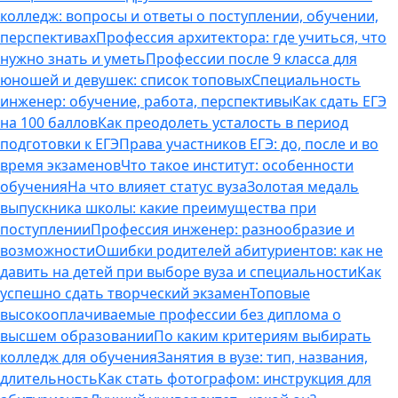
колледж: вопросы и ответы о поступлении, обучении,
перспективах
Профессия архитектора: где учиться, что
нужно знать и уметь
Профессии после 9 класса для
юношей и девушек: список топовых
Специальность
инженер: обучение, работа, перспективы
Как сдать ЕГЭ
на 100 баллов
Как преодолеть усталость в период
подготовки к ЕГЭ
Права участников ЕГЭ: до, после и во
время экзаменов
Что такое институт: особенности
обучения
На что влияет статус вуза
Золотая медаль
выпускника школы: какие преимущества при
поступлении
Профессия инженер: разнообразие и
возможности
Ошибки родителей абитуриентов: как не
давить на детей при выборе вуза и специальности
Как
успешно сдать творческий экзамен
Топовые
высокооплачиваемые профессии без диплома о
высшем образовании
По каким критериям выбирать
колледж для обучения
Занятия в вузе: тип, названия,
длительность
Как стать фотографом: инструкция для