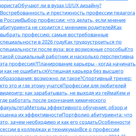
юриста
Обучают ли в вузах UI/UX дизайну?
Востребованность и престижность профессии педагога
в России
Выбор профессии: что делать, если мнение
абитуриента не сходится с мнением родителей
Как
выбрать профессию: самые востребованные
специальности в 2026 году
Как трудоустроиться по
специальности после вуза: все возможные способы
Кто
такой социальный работник и насколько перспективна
эта профессия?
Планирование карьеры - когда начинать
и как не ошибиться
Успешная карьера без высшего
образования: возможно ли такое?
Спортивный тренер:
кто это и где этому учатся
Профессии для любителей
видеоигр: как зарабатывать, не выходя из гейма
Кем и
где работать после окончания химического
факультета
Методы эффективного обучения: обзор и
оценка их эффективности
Портфолио абитуриента: что
это, зачем необходимо и как его создать
Особенности
сессии в колледжах и техникумах
Все о профессии