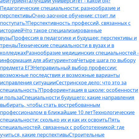
абитуриента
Лучший университет - какой он?
Педагогические специальности: разнообразие и
перспективы
Очно-заочное обучение: стоит ли
поступать?
Перспективность профессий, связанных с
историей
Что такое специализированные
вузы
Профессия в педагогике и будущее: перспективы и
тренды
Технические специальности в вузах и в
колледжах
Разнообразие медицинских специальностей -
информация для абитуриентов
Четыре шага по выбору
предмета ЕГЭ
Неправильный выбор профессии:
возможные последствия и возможные варианты
исправления ситуации
Сестринское дело: что это за
специальность?
Профориентация в школе: особенности
и польза
Специальности будущего: какие направления
выбирать, чтобы стать востребованным
профессионалом в ближайшие 10 лет
Технологические
специальности: сколько их и как их освоить
Пять
специальностей, связанных с робототехникой: где
учиться, какие перспективы
Строительные