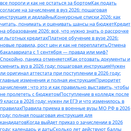
все пороги и как не остаться за бортом
Как подать
согласие на зачисление в вуз 2026: пошаговая
инструкция и дедлайны
Конкурсные списки 2026: как
читать, понимать и оценивать шансы на бюджет
Кредит
на образование 2026: всё, что нужно знать о рассрочке
и льготных кредитах
Платное обучение в вузе 2026:
новые правила, рост цен и как не переплатить
Отмена
бакалавриата с 1 сентября — правда или миф?
Спокойно, паника отменяется
Как отозвать документы и
сменить вуз в 2026 году: пошаговая инструкция
Нужен
ли оригинал аттестата при поступлении в 2026 году:
главные изменения и полная инструкция
Приоритет
зачисления : что это и как правильно выставить, чтобы
не пролететь с бюджетом
Поступление в колледж после
9 класса в 2026 году: нужен ли ЕГЭ и что изменилось в
правилах
Правила приема в военные вузы МО РФ в 2026
году: полная пошаговая инструкция для
кандидатов
Когда выйдет приказ о зачислении в 2026
году: календарь и даты
Сколько лет действуют баллы