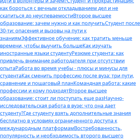
идти в волонтеры и зачем?
Студент и прокрастинация:
как бороться с вечным откладыванием дел и не
скатиться до неуспеваемости
Второе высшее
образование: зачем нужно и как получить
Студент после
30-ти: опасения и вызовы на пути к
знаниям
Эффективное обучение: как тратить меньше
времени, чтобы выучить больше
Как изучать
иностранные языки студенту
Резюме студента: как
привлечь внимание работодателя при отсутствии
опыта
Работа во время учебы - плюсы и минусы для
студента
Как сменить профессию после вуза: три пути,
сравнение и пошаговый план
Командная работа: какие
профессии и кому подходят
Второе высшее
образование: стоит ли поступать еще раз
Научно-
исследовательская работа в вузе: что она дает
студенту?
Где студенту взять дополнительные знания
бесплатно в условиях ограниченного доступа к
международным платформам
Востребованность,
популярность и необходимость второго высшего