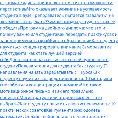
в формате «дистанционно»: статистика, возможности,
перспективы
Что оказывает влияние на успеваемость
студента в вузе
Преподаватель пытается "завалить" на
экзамене - что делать?
Зимняя хандра у студента: как ее
победить
Программа двойного диплома: что это и
почему важно для студента
Как пересдать практику
Как и
зачем применять скрайбинг в образовании
Как студенту
научиться концентрировать внимание
Саморазвитие
для студента: как стать лучшей версией
себя
Дополнительная сессия: что о ней нужно знать
студенту
Польза чтения для студента
Как студенту IT-
направления начать зарабатывать с 1 курса
Как
студенту научиться сосредоточенности: 10 методик и
способов для концентрации внимания
Что такое
мотивационное письмо и как его правильно
написать
Магистратура или второе высшее – что
выбрать?
Как студенту повысить свою успеваемость: 10
практических советов
Как гуманитарию одолеть
математику
Онлайн- вебинары для студента: как их