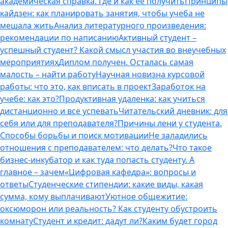
академическая справка. Где и как ее получить
Принципы
кайдзен: как планировать занятия, чтобы учеба не
мешала жить
Анализ литературного произведения:
рекомендации по написанию
Активный студент –
успешный студент? Какой смысл участия во внеучебных
мероприятиях
Диплом получен. Осталась самая
малость – найти работу
Научная новизна курсовой
работы: что это, как вписать в проект
Заработок на
учебе: как это?
Продуктивная удаленка: как учиться
дистанционно и все успевать
Читательский дневник: для
себя или для преподавателя?
Причины лени у студента.
Способы борьбы и поиск мотивации
Не заладились
отношения с преподавателем: что делать?
Что такое
бизнес-инкубатор и как туда попасть студенту. А
главное – зачем
«Цифровая кафедра»: вопросы и
ответы
Студенческие стипендии: какие виды, какая
сумма, кому выплачивают
Уютное общежитие:
оксюморон или реальность? Как студенту обустроить
комнату
Студент и кредит: дадут ли?
Каким будет город