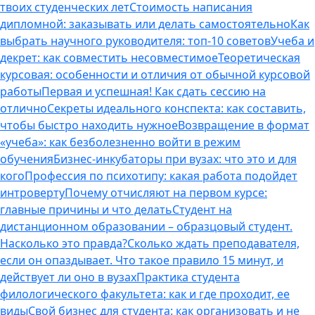
твоих студенческих лет
Стоимость написания
дипломной: заказывать или делать самостоятельно
Как
выбрать научного руководителя: топ-10 советов
Учеба и
декрет: как совместить несовместимое
Теоретическая
курсовая: особенности и отличия от обычной курсовой
работы
Первая и успешная! Как сдать сессию на
отлично
Секреты идеального конспекта: как составить,
чтобы быстро находить нужное
Возвращение в формат
«учеба»: как безболезненно войти в режим
обучения
Бизнес-инкубаторы при вузах: что это и для
кого
Профессия по психотипу: какая работа подойдет
интроверту
Почему отчисляют на первом курсе:
главные причины и что делать
Студент на
дистанционном образовании – образцовый студент.
Насколько это правда?
Сколько ждать преподавателя,
если он опаздывает. Что такое правило 15 минут, и
действует ли оно в вузах
Практика студента
филологического факультета: как и где проходит, ее
виды
Свой бизнес для студента: как организовать и не