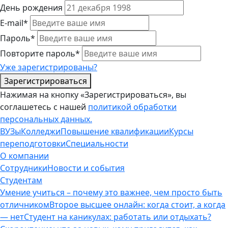
День рождения
E-mail*
Пароль*
Повторите пароль*
Уже зарегистрированы?
Зарегистрироваться
Нажимая на кнопку «Зарегистрироваться», вы
соглашетесь с нашей
политикой обработки
персональных данных.
ВУЗы
Колледжи
Повышение квалификации
Курсы
переподготовки
Специальности
О компании
Сотрудники
Новости и события
Студентам
Умение учиться – почему это важнее, чем просто быть
отличником
Второе высшее онлайн: когда стоит, а когда
— нет
Студент на каникулах: работать или отдыхать?