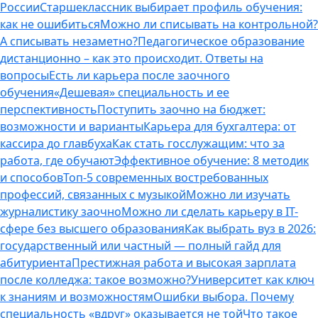
России
Старшеклассник выбирает профиль обучения:
как не ошибиться
Можно ли списывать на контрольной?
А списывать незаметно?
Педагогическое образование
дистанционно – как это происходит. Ответы на
вопросы
Есть ли карьера после заочного
обучения
«Дешевая» специальность и ее
перспективность
Поступить заочно на бюджет:
возможности и варианты
Карьера для бухгалтера: от
кассира до главбуха
Как стать госслужащим: что за
работа, где обучают
Эффективное обучение: 8 методик
и способов
Топ-5 современных востребованных
профессий, связанных с музыкой
Можно ли изучать
журналистику заочно
Можно ли сделать карьеру в IT-
сфере без высшего образования
Как выбрать вуз в 2026:
государственный или частный — полный гайд для
абитуриента
Престижная работа и высокая зарплата
после колледжа: такое возможно?
Университет как ключ
к знаниям и возможностям
Ошибки выбора. Почему
специальность «вдруг» оказывается не той
Что такое