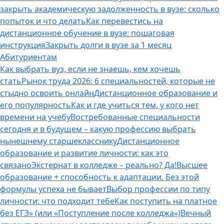
закрыть академическую задолженность в вузе: сколько
попыток и что делать
Как перевестись на
дистанционное обучение в вузе: пошаговая
инструкция
Закрыть долги в вузе за 1 месяц
Абитуриентам
Как выбрать вуз, если не знаешь, кем хочешь
стать
Рынок труда 2026: 6 специальностей, которые не
стыдно освоить онлайн
Дистанционное образование и
его популярность
Как и где учиться тем, у кого нет
времени на учебу
Востребованные специальности
сегодня и в будущем – какую профессию выбрать
нынешнему старшекласснику
Дистанционное
образование и развитие личности: как это
связано
Экстернат в колледже – реально? Да!
Высшее
образование + способность к адаптации. Без этой
формулы успеха не бывает
Выбор профессии по типу
личности: что подходит тебе
Как поступить на платное
без ЕГЭ» (или «Поступление после колледжа»)
Вечный