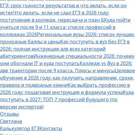
ЕГЭ: срок годности результатов и что делать, если он
истек
Что делать, если не сдал ЕГЭ в 2026 году:
поступление в колледж, пересдача и план Б
Куда пойти
учиться после 9 и 11 класса: список профессий в
колледжах 2026
Региональные вузы 2026: список лучших,
проходные баллы и цены
Как поступить в вуз без ЕГЭ в
2026: полная инструкция для всех категорий
абитуриентов
Инженерные специальности 2026: почему
они обогнали IT и куда поступать
Колледж vs Вуз в 2026:
две траектории после 9 класса. Плюсы и минусы
Целевое
обучение в 2026 году: как получить направление, сроки,
правила и подводные камни
Как выбрать профессию в
2026 году: пошаговая инструкция и формула успеха
Куда
поступать в 2027: ТОП-7 профессий будущего (по
версии экспертов)
Отзывы
Светлана
Калькулятор ЕГЭ
Контакты