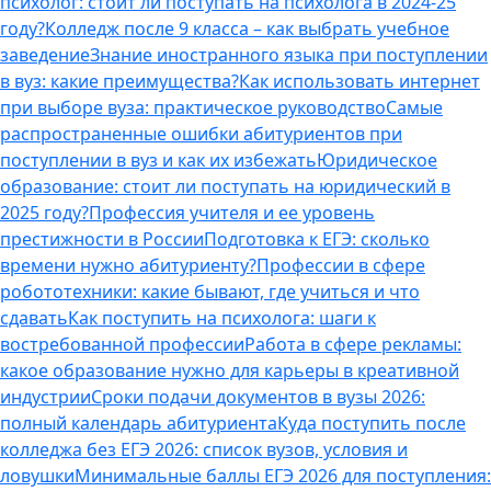
психолог: стоит ли поступать на психолога в 2024-25
году?
Колледж после 9 класса – как выбрать учебное
заведение
Знание иностранного языка при поступлении
в вуз: какие преимущества?
Как использовать интернет
при выборе вуза: практическое руководство
Самые
распространенные ошибки абитуриентов при
поступлении в вуз и как их избежать
Юридическое
образование: стоит ли поступать на юридический в
2025 году?
Профессия учителя и ее уровень
престижности в России
Подготовка к ЕГЭ: сколько
времени нужно абитуриенту?
Профессии в сфере
робототехники: какие бывают, где учиться и что
сдавать
Как поступить на психолога: шаги к
востребованной профессии
Работа в сфере рекламы:
какое образование нужно для карьеры в креативной
индустрии
Сроки подачи документов в вузы 2026:
полный календарь абитуриента
Куда поступить после
колледжа без ЕГЭ 2026: список вузов, условия и
ловушки
Минимальные баллы ЕГЭ 2026 для поступления: