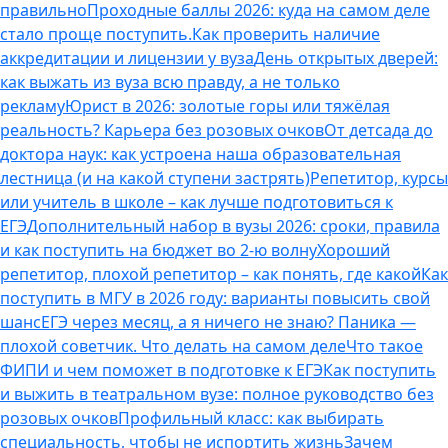
правильно
Проходные баллы 2026: куда на самом деле
стало проще поступить.
Как проверить наличие
аккредитации и лицензии у вуза
День открытых дверей:
как выжать из вуза всю правду, а не только
рекламу
Юрист в 2026: золотые горы или тяжёлая
реальность? Карьера без розовых очков
От детсада до
доктора наук: как устроена наша образовательная
лестница (и на какой ступени застрять)
Репетитор, курсы
или учитель в школе – как лучше подготовиться к
ЕГЭ
Дополнительный набор в вузы 2026: сроки, правила
и как поступить на бюджет во 2‑ю волну
Хороший
репетитор, плохой репетитор – как понять, где какой
Как
поступить в МГУ в 2026 году: варианты повысить свой
шанс
ЕГЭ через месяц, а я ничего не знаю? Паника —
плохой советчик. Что делать на самом деле
Что такое
ФИПИ и чем поможет в подготовке к ЕГЭ
Как поступить
и выжить в театральном вузе: полное руководство без
розовых очков
Профильный класс: как выбирать
специальность, чтобы не испортить жизнь
Зачем