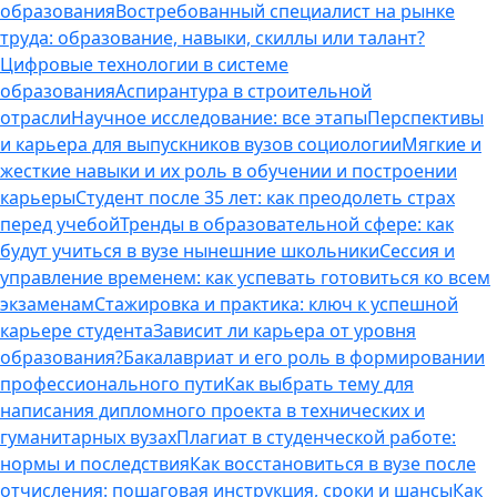
образования
Востребованный специалист на рынке
труда: образование, навыки, скиллы или талант?
Цифровые технологии в системе
образования
Аспирантура в строительной
отрасли
Научное исследование: все этапы
Перспективы
и карьера для выпускников вузов социологии
Мягкие и
жесткие навыки и их роль в обучении и построении
карьеры
Студент после 35 лет: как преодолеть страх
перед учебой
Тренды в образовательной сфере: как
будут учиться в вузе нынешние школьники
Сессия и
управление временем: как успевать готовиться ко всем
экзаменам
Стажировка и практика: ключ к успешной
карьере студента
Зависит ли карьера от уровня
образования?
Бакалавриат и его роль в формировании
профессионального пути
Как выбрать тему для
написания дипломного проекта в технических и
гуманитарных вузах
Плагиат в студенческой работе:
нормы и последствия
Как восстановиться в вузе после
отчисления: пошаговая инструкция, сроки и шансы
Как