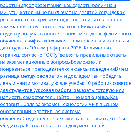
работы
Видеопрезентация: как сделать ролик на 3
минуты, который не выключат на десятой секунде
Как
реагировать на критику студенту: отличить дельное
замечание от пустого трёпа и не обижаться
Как
студенту получать новые знания: методы эффективного
обучения, лайфхаки
Техники сторителлинга и их польза
для студента
Объем реферата-2026. Количество
страниц, согласно ГОСТу
Где взять правильные ответы
на экзаменационные вопросы
Возможно ли
понравиться преподавателю: нюансы поведения
В чем
разница между рефератом и докладом
Как победить
лень и найти мотивацию для учебы: 10 рабочих советов
для студентов
Курсовая работа: заказать готовую или
написать самостоятельно
Это – не моя оценка. Как
оспорить балл за экзамен
Технологии VR в высшем
образовании. Адаптивная система
обучения
Студенческое резюме: как составить, чтобы
убедить работодателя
Что за документ такой –