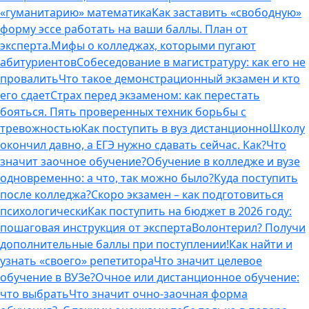
«гуманитарию» математика
Как заставить «свободную»
форму эссе работать на ваши баллы. План от
эксперта.
Мифы о колледжах, которыми пугают
абитуриентов
Собеседование в магистратуру: как его не
провалить
Что такое демонстрационный экзамен и кто
его сдает
Страх перед экзаменом: как перестать
бояться. Пять проверенных техник борьбы с
тревожностью
Как поступить в вуз дистанционно
Школу
окончил давно, а ЕГЭ нужно сдавать сейчас. Как?
Что
значит заочное обучение?
Обучение в колледже и вузе
одновременно: а что, так можно было?
Куда поступить
после колледжа?
Скоро экзамен – как подготовиться
психологически
Как поступить на бюджет в 2026 году:
пошаговая инструкция от эксперта
Волонтерил? Получи
дополнительные баллы при поступлении!
Как найти и
узнать «своего» репетитора
Что значит целевое
обучение в ВУЗе?
Очное или дистанционное обучение:
что выбрать
Что значит очно-заочная форма