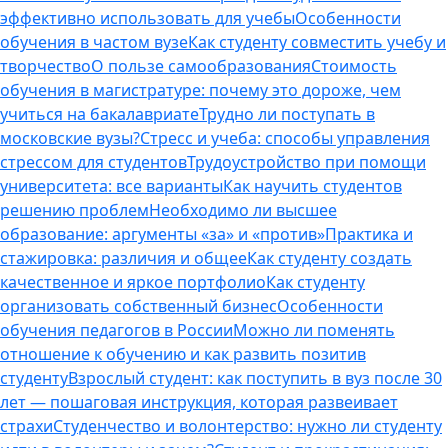
эффективно использовать для учебы
Особенности
обучения в частом вузе
Как студенту совместить учебу и
творчество
О пользе самообразования
Стоимость
обучения в магистратуре: почему это дороже, чем
учиться на бакалавриате
Трудно ли поступать в
московские вузы?
Стресс и учеба: способы управления
стрессом для студентов
Трудоустройство при помощи
университета: все варианты
Как научить студентов
решению проблем
Необходимо ли высшее
образование: аргументы «за» и «против»
Практика и
стажировка: различия и общее
Как студенту создать
качественное и яркое портфолио
Как студенту
организовать собственный бизнес
Особенности
обучения педагогов в России
Можно ли поменять
отношение к обучению и как развить позитив
студенту
Взрослый студент: как поступить в вуз после 30
лет — пошаговая инструкция, которая развеивает
страхи
Студенчество и волонтерство: нужно ли cтуденту