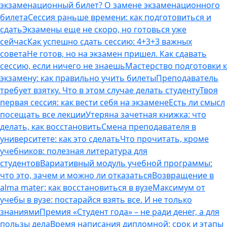
экзаменационный билет? О замене экзаменационного
билета
Сессия раньше времени: как подготовиться и
сдать
Экзамены еще не скоро, но готовься уже
сейчас
Как успешно сдать сессию: 4+3+3 важных
совета
Не готов, но на экзамен пришел. Как сдавать
сессию, если ничего не знаешь
Мастерство подготовки к
экзамену: как правильно учить билеты
Преподаватель
требует взятку. Что в этом случае делать студенту
Твоя
первая сессия: как вести себя на экзамене
Есть ли смысл
посещать все лекции
Утеряна зачетная книжка: что
делать, как восстановить
Смена преподавателя в
университете: как это сделать
Что прочитать, кроме
учебников: полезная литература для
студентов
Вариативный модуль учебной программы:
что это, зачем и можно ли отказаться
Возвращение в
alma mater: как восстановиться в вузе
Максимум от
учебы в вузе: постарайся взять все. И не только
знаниями
Премия «Студент года» – не ради денег, а для
пользы дела
Время написания дипломной: срок и этапы