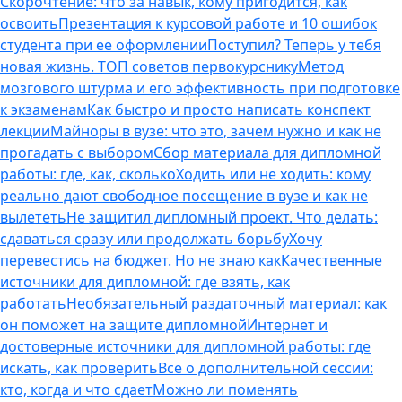
Скорочтение: что за навык, кому пригодится, как
освоить
Презентация к курсовой работе и 10 ошибок
студента при ее оформлении
Поступил? Теперь у тебя
новая жизнь. ТОП советов первокурснику
Метод
мозгового штурма и его эффективность при подготовке
к экзаменам
Как быстро и просто написать конспект
лекции
Майноры в вузе: что это, зачем нужно и как не
прогадать с выбором
Сбор материала для дипломной
работы: где, как, сколько
Ходить или не ходить: кому
реально дают свободное посещение в вузе и как не
вылететь
Не защитил дипломный проект. Что делать:
сдаваться сразу или продолжать борьбу
Хочу
перевестись на бюджет. Но не знаю как
Качественные
источники для дипломной: где взять, как
работать
Необязательный раздаточный материал: как
он поможет на защите дипломной
Интернет и
достоверные источники для дипломной работы: где
искать, как проверить
Все о дополнительной сессии:
кто, когда и что сдает
Можно ли поменять