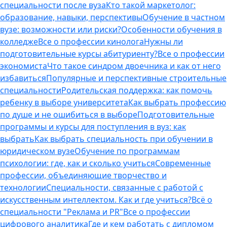
специальности после вуза
Кто такой маркетолог:
образование, навыки, перспективы
Обучение в частном
вузе: возможности или риски?
Особенности обучения в
колледже
Все о профессии кинолога
Нужны ли
подготовительные курсы абитуриенту?
Все о профессии
экономиста
Что такое синдром двоечника и как от него
избавиться
Популярные и перспективные строительные
специальности
Родительская поддержка: как помочь
ребенку в выборе университета
Как выбрать профессию
по душе и не ошибиться в выборе
Подготовительные
программы и курсы для поступления в вуз: как
выбрать
Как выбрать специальность при обучении в
юридическом вузе
Обучение по программам
психологии: где, как и сколько учиться
Современные
профессии, объединяющие творчество и
технологии
Специальности, связанные с работой с
искусственным интеллектом. Как и где учиться?
Всё о
специальности "Реклама и PR"
Все о профессии
цифрового аналитика
Где и кем работать с дипломом