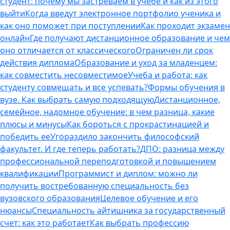
студент: почему мы застреваем в учебе и как из этого
выйти
Когда введут электронное портфолио ученика и
как оно поможет при поступлении
Как проходит экзамен
онлайн
Где получают дистанционное образование и чем
оно отличается от классического
Ограничен ли срок
действия диплома
Образование и уход за младенцем:
как совместить несовместимое
Учеба и работа: как
студенту совмещать и все успевать?
Формы обучения в
вузе. Как выбрать самую подходящую
Дистанционное,
семейное, надомное обучение: в чем разница, какие
плюсы и минусы
Как бороться с прокрастинацией и
победить ее
Угораздило закончить философский
факультет. И где теперь работать?
ДПО: разница между
профессиональной переподготовкой и повышением
квалификации
Программист и диплом: можно ли
получить востребованную специальность без
вузовского образования
Целевое обучение и его
нюансы
Специальность айтишника за государственный
счет: как это работает
Как выбрать профессию