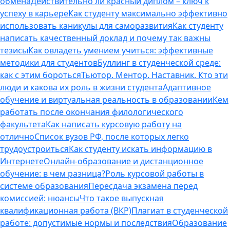
обмена
Действительно ли красный диплом – ключ к
успеху в карьере
Как студенту максимально эффективно
использовать каникулы для саморазвития
Как студенту
написать качественный доклад и почему так важны
тезисы
Как овладеть умением учиться: эффективные
методики для студентов
Буллинг в студенческой среде:
как с этим бороться
Тьютор. Ментор. Наставник. Кто эти
люди и какова их роль в жизни студента
Адаптивное
обучение и виртуальная реальность в образовании
Кем
работать после окончания филологического
факультета
Как написать курсовую работу на
отлично
Список вузов РФ, после которых легко
трудоустроиться
Как студенту искать информацию в
Интернете
Онлайн-образование и дистанционное
обучение: в чем разница?
Роль курсовой работы в
системе образования
Пересдача экзамена перед
комиссией: нюансы
Что такое выпускная
квалификационная работа (ВКР)
Плагиат в студенческой
работе: допустимые нормы и последствия
Образование