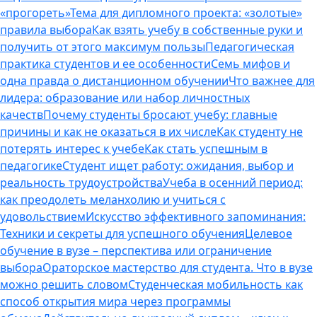
«прогореть»
Тема для дипломного проекта: «золотые»
правила выбора
Как взять учебу в собственные руки и
получить от этого максимум пользы
Педагогическая
практика студентов и ее особенности
Семь мифов и
одна правда о дистанционном обучении
Что важнее для
лидера: образование или набор личностных
качеств
Почему студенты бросают учебу: главные
причины и как не оказаться в их числе
Как студенту не
потерять интерес к учебе
Как стать успешным в
педагогике
Студент ищет работу: ожидания, выбор и
реальность трудоустройства
Учеба в осенний период:
как преодолеть меланхолию и учиться с
удовольствием
Искусство эффективного запоминания:
Техники и секреты для успешного обучения
Целевое
обучение в вузе – перспектива или ограничение
выбора
Ораторское мастерство для студента. Что в вузе
можно решить словом
Студенческая мобильность как
способ открытия мира через программы