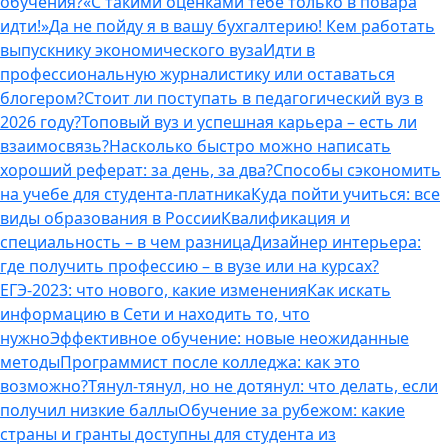
обучения?
«С такими оценками тебе только в повара
идти!»
Да не пойду я в вашу бухгалтерию! Кем работать
выпускнику экономического вуза
Идти в
профессиональную журналистику или оставаться
блогером?
Стоит ли поступать в педагогический вуз в
2026 году?
Топовый вуз и успешная карьера – есть ли
взаимосвязь?
Насколько быстро можно написать
хороший реферат: за день, за два?
Способы сэкономить
на учебе для студента-платника
Куда пойти учиться: все
виды образования в России
Квалификация и
специальность – в чем разница
Дизайнер интерьера:
где получить профессию – в вузе или на курсах?
ЕГЭ-2023: что нового, какие изменения
Как искать
информацию в Сети и находить то, что
нужно
Эффективное обучение: новые неожиданные
методы
Программист после колледжа: как это
возможно?
Тянул-тянул, но не дотянул: что делать, если
получил низкие баллы
Обучение за рубежом: какие
страны и гранты доступны для студента из