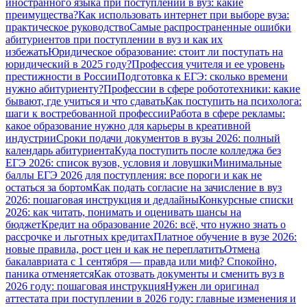
иностранного языка при поступлении в вуз: какие
преимущества?
Как использовать интернет при выборе вуза:
практическое руководство
Самые распространенные ошибки
абитуриентов при поступлении в вуз и как их
избежать
Юридическое образование: стоит ли поступать на
юридический в 2025 году?
Профессия учителя и ее уровень
престижности в России
Подготовка к ЕГЭ: сколько времени
нужно абитуриенту?
Профессии в сфере робототехники: какие
бывают, где учиться и что сдавать
Как поступить на психолога:
шаги к востребованной профессии
Работа в сфере рекламы:
какое образование нужно для карьеры в креативной
индустрии
Сроки подачи документов в вузы 2026: полный
календарь абитуриента
Куда поступить после колледжа без
ЕГЭ 2026: список вузов, условия и ловушки
Минимальные
баллы ЕГЭ 2026 для поступления: все пороги и как не
остаться за бортом
Как подать согласие на зачисление в вуз
2026: пошаговая инструкция и дедлайны
Конкурсные списки
2026: как читать, понимать и оценивать шансы на
бюджет
Кредит на образование 2026: всё, что нужно знать о
рассрочке и льготных кредитах
Платное обучение в вузе 2026:
новые правила, рост цен и как не переплатить
Отмена
бакалавриата с 1 сентября — правда или миф? Спокойно,
паника отменяется
Как отозвать документы и сменить вуз в
2026 году: пошаговая инструкция
Нужен ли оригинал
аттестата при поступлении в 2026 году: главные изменения и