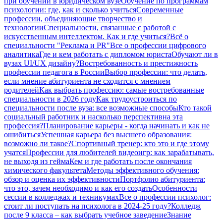
при обучении в юридическом вузе
Обучение по программам
психологии: где, как и сколько учиться
Современные
профессии, объединяющие творчество и
технологии
Специальности, связанные с работой с
искусственным интеллектом. Как и где учиться?
Всё о
специальности "Реклама и PR"
Все о профессии цифрового
аналитика
Где и кем работать с дипломом юриста
Обучают ли в
вузах UI/UX дизайну?
Востребованность и престижность
профессии педагога в России
Выбор профессии: что делать,
если мнение абитуриента не сходится с мнением
родителей
Как выбрать профессию: самые востребованные
специальности в 2026 году
Как трудоустроиться по
специальности после вуза: все возможные способы
Кто такой
социальный работник и насколько перспективна эта
профессия?
Планирование карьеры - когда начинать и как не
ошибиться
Успешная карьера без высшего образования:
возможно ли такое?
Спортивный тренер: кто это и где этому
учатся
Профессии для любителей видеоигр: как зарабатывать,
не выходя из гейма
Кем и где работать после окончания
химического факультета
Методы эффективного обучения:
обзор и оценка их эффективности
Портфолио абитуриента:
что это, зачем необходимо и как его создать
Особенности
сессии в колледжах и техникумах
Все о профессии психолог:
стоит ли поступать на психолога в 2024-25 году?
Колледж
после 9 класса – как выбрать учебное заведение
Знание