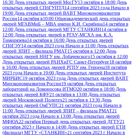
16:30 День открытых дверей МосГУ
13 октября в 18:00 День
открытых дверей СПбГУПТД
14 сентября 2023 года Начало в
19:00 День открытых дверей ВАВТ Минэкономразвития
России
14 октября в10:00 Общеакадемический день открытых
дверей МГАВМиБ – МВА имени К.И. Скрябина
14 октября в
12:00 День открытых дверей МГТУ СТАНКИН
14 октября в
12:00 День открытых дверей в РГАУ-МСХА им. К.А.
Тимирязева
14 октября в 16:00 День открытых дверей
СПбГЭУ
14 октября 2023 года Начало в 11:00 День открытых
дверей ЗПИТ – филиала РМАТ
15 октября в 12:00 День
открытых дверей ННГУ им. Лобачевского
15 октября в 12:00
День открытых дверей РАНХиГС Санкт-Петербург
18 октября
в 16:00 День открытых дверей РГПУ им. Герцена
18 октября
2023 года Начало в 19:00 День открытых дверей Института
МИРБИС
19 октября 2023 года День открытых дверей ВАВТ
Минэкономразвития России
19 октября День открытых
лабораторий на Ломоносова ИТМО
20 октября в 18:00 День
открытых дверей КФУ
21 октября в 13:00 День открытых
дверей Московский Политех
21 октября в 13:30 День
открытых дверей ОмГУПС
21 октября 2023 года Начало в
11:00 День открытых дверей ЗПИТ – филиала РМАТ
21
октября 2023 года Начало в 13:00 День открытых дверей
МФЮА
22 октября Первый день открытых дверей ДГТУ
21
сентября 2023 г Начало в 14:00 День открытых дверей ЕТИ
(филиала) МГТУ «СТАНКИН»
21 сентября 2023 г Начало в