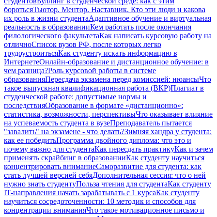
студентов
Буллинг в студенческой среде: как с этим
бороться
Тьютор. Ментор. Наставник. Кто эти люди и какова
их роль в жизни студента
Адаптивное обучение и виртуальная
реальность в образовании
Кем работать после окончания
филологического факультета
Как написать курсовую работу на
отлично
Список вузов РФ, после которых легко
трудоустроиться
Как студенту искать информацию в
Интернете
Онлайн-образование и дистанционное обучение: в
чем разница?
Роль курсовой работы в системе
образования
Пересдача экзамена перед комиссией: нюансы
Что
такое выпускная квалификационная работа (ВКР)
Плагиат в
студенческой работе: допустимые нормы и
последствия
Образование в формате «дистанционно»:
статистика, возможности, перспективы
Что оказывает влияние
на успеваемость студента в вузе
Преподаватель пытается
"завалить" на экзамене - что делать?
Зимняя хандра у студента:
как ее победить
Программа двойного диплома: что это и
почему важно для студента
Как пересдать практику
Как и зачем
применять скрайбинг в образовании
Как студенту научиться
концентрировать внимание
Саморазвитие для студента: как
стать лучшей версией себя
Дополнительная сессия: что о ней
нужно знать студенту
Польза чтения для студента
Как студенту
IT-направления начать зарабатывать с 1 курса
Как студенту
научиться сосредоточенности: 10 методик и способов для
концентрации внимания
Что такое мотивационное письмо и