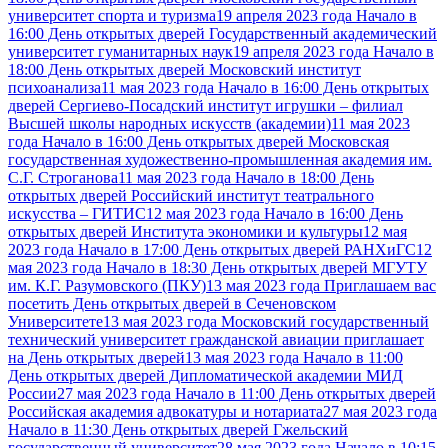
университет спорта и туризма
19 апреля 2023 года Начало в
16:00 День открытых дверей Государственный академический
университет гуманитарных наук
19 апреля 2023 года Начало в
18:00 День открытых дверей Московский институт
психоанализа
11 мая 2023 года Начало в 16:00 День открытых
дверей Сергиево-Посадский институт игрушки – филиал
Высшей школы народных искусств (академии)
11 мая 2023
года Начало в 16:00 День открытых дверей Московская
государственная художественно-промышленная академия им.
С.Г. Строганова
11 мая 2023 года Начало в 18:00 День
открытых дверей Российский институт театрального
искусства – ГИТИС
12 мая 2023 года Начало в 16:00 День
открытых дверей Института экономики и культуры
12 мая
2023 года Начало в 17:00 День открытых дверей РАНХиГС
12
мая 2023 года Начало в 18:30 День открытых дверей МГУТУ
им. К.Г. Разумовского (ПКУ)
13 мая 2023 года Приглашаем вас
посетить День открытых дверей в Сеченовском
Университете
13 мая 2023 года Московский государственный
технический университет гражданской авиации приглашает
на День открытых дверей
13 мая 2023 года Начало в 11:00
День открытых дверей Дипломатической академии МИД
России
27 мая 2023 года Начало в 11:00 День открытых дверей
Российская академия адвокатуры и нотариата
27 мая 2023 года
Начало в 11:30 День открытых дверей Гжельский
государственный университет
28 мая 2023 года Начало в 10:15