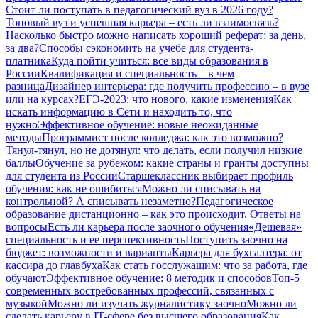
Стоит ли поступать в педагогический вуз в 2026 году?
Топовый вуз и успешная карьера – есть ли взаимосвязь?
Насколько быстро можно написать хороший реферат: за день,
за два?
Способы сэкономить на учебе для студента-
платника
Куда пойти учиться: все виды образования в
России
Квалификация и специальность – в чем
разница
Дизайнер интерьера: где получить профессию – в вузе
или на курсах?
ЕГЭ-2023: что нового, какие изменения
Как
искать информацию в Сети и находить то, что
нужно
Эффективное обучение: новые неожиданные
методы
Программист после колледжа: как это возможно?
Тянул-тянул, но не дотянул: что делать, если получил низкие
баллы
Обучение за рубежом: какие страны и гранты доступны
для студента из России
Старшеклассник выбирает профиль
обучения: как не ошибиться
Можно ли списывать на
контрольной? А списывать незаметно?
Педагогическое
образование дистанционно – как это происходит. Ответы на
вопросы
Есть ли карьера после заочного обучения
«Дешевая»
специальность и ее перспективность
Поступить заочно на
бюджет: возможности и варианты
Карьера для бухгалтера: от
кассира до главбуха
Как стать госслужащим: что за работа, где
обучают
Эффективное обучение: 8 методик и способов
Топ-5
современных востребованных профессий, связанных с
музыкой
Можно ли изучать журналистику заочно
Можно ли
сделать карьеру в IT-сфере без высшего образования
Как