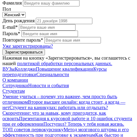
Фамилия
Пол
День рождения
E-mail*
Пароль*
Повторите пароль*
Уже зарегистрированы?
Зарегистрироваться
Нажимая на кнопку «Зарегистрироваться», вы соглашетесь с
нашей
политикой обработки персональных данных.
ВУЗы
Колледжи
Повышение квалификации
Курсы
переподготовки
Специальности
О компании
Сотрудники
Новости и события
Студентам
Умение учиться – почему это важнее, чем просто быть
отличником
Второе высшее онлайн: когда стоит, а когда —
нет
Студент на каникулах: работать или отдыхать?
Скорочтение: что за навык, кому пригодится, как
освоить
Презентация к курсовой работе и 10 ошибок студента
при ее оформлении
Поступил? Теперь у тебя новая жизнь.
ТОП советов первокурснику
Метод мозгового штурма и его
эффективность при подготовке к экзаменам
Как быстро и