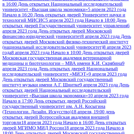
в 16:00 День открытых Национальный исследовательский
университет «Высшая школа экономики»
5 апреля 2023 года
Начало в 16:20 День открытых дверей Университет науки и
технологий МИСИС
5 апреля 2023 года Начало в 18:00 День
открытых дверей Государственный университет управления
6
апреля 2023 года День открытых дверей Московский
финансово-юридический университет
8 апреля 2023 года День
открытых дверей Московский физико-технический институт
(национальный исследовательский университет)
8 апреля 2023
года
8 апреля 2023 года Начало в 10:00 День открытых дверей
Московская государственная академия ветеринарной
медицины и биотехнологии – МВА имени К.И. Скрябина
9
апреля 2023 года День открытых дверей Национальный
исследовательский университет «МИЭТ»
9 апреля 2023 года
День открытых дверей Московский государственный
институт музыки имени А.Г. Шнитке
9 апреля 2023 года День
открытых дверей Национальный исследовательский
университет «Высшая школа экономики»
10 апреля 2023 года
Начало в 17:00 День открытых дверей Российский
государственный университет им. А.Н. Косыгина
(Технологии. Дизайн. Искусство)
18 апреля, 19:00 день
открытых дверей Всероссийская академия внешней
торговли
18 апреля 2023 года Начало в 16:00 День открытых
дверей МГИМО МИД России
18 апреля 2023 года Начало в
18:00 День открытых дверей Московский государственный