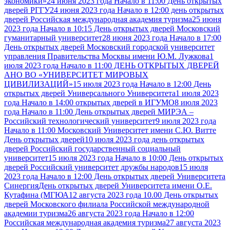
экономики»
24 июня 2023 года Начало в 11:00 День открытых
дверей РГГУ
24 июня 2023 года Начало в 12:00 день открытых
дверей Российская международная академия туризма
25 июня
2023 года Начало в 10:15 День открытых дверей Московский
гуманитарный университет
28 июня 2023 года Начало в 17:00
День открытых дверей Московский городской университет
управления Правительства Москвы имени Ю.М. Лужкова
1
июля 2023 года Начало в 11:00 ДЕНЬ ОТКРЫТЫХ ДВЕРЕЙ
АНО ВО «УНИВЕРСИТЕТ МИРОВЫХ
ЦИВИЛИЗАЦИЙ»
15 июля 2023 года Начало в 12:00 День
открытых дверей Универсального Университета
1 июля 2023
года Начало в 14:00 открытых дверей в ИГУМО
8 июля 2023
года Начало в 11:00 День открытых дверей МИРЭА –
Российский технологический университет
9 июля 2023 года
Начало в 11:00 Московский Университет имени С.Ю. Витте
День открытых дверей
10 июля 2023 года день открытых
дверей Российский государственный социальный
университет
15 июля 2023 года Начало в 10:00 День открытых
дверей Российский университет дружбы народов
15 июля
2023 года Начало в 12:00 День открытых дверей Университета
Синергия
День открытых дверей Университета имени О.Е.
Кутафина (МГЮА
12 августа 2023 года 10.00 День открытых
дверей Московского филиала Российской международной
академии туризма
26 августа 2023 года Начало в 12:00
Российская международная академия туризма
27 августа 2023