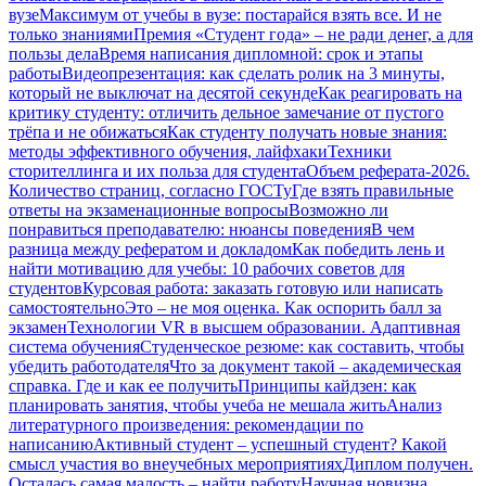
вузе
Максимум от учебы в вузе: постарайся взять все. И не
только знаниями
Премия «Студент года» – не ради денег, а для
пользы дела
Время написания дипломной: срок и этапы
работы
Видеопрезентация: как сделать ролик на 3 минуты,
который не выключат на десятой секунде
Как реагировать на
критику студенту: отличить дельное замечание от пустого
трёпа и не обижаться
Как студенту получать новые знания:
методы эффективного обучения, лайфхаки
Техники
сторителлинга и их польза для студента
Объем реферата-2026.
Количество страниц, согласно ГОСТу
Где взять правильные
ответы на экзаменационные вопросы
Возможно ли
понравиться преподавателю: нюансы поведения
В чем
разница между рефератом и докладом
Как победить лень и
найти мотивацию для учебы: 10 рабочих советов для
студентов
Курсовая работа: заказать готовую или написать
самостоятельно
Это – не моя оценка. Как оспорить балл за
экзамен
Технологии VR в высшем образовании. Адаптивная
система обучения
Студенческое резюме: как составить, чтобы
убедить работодателя
Что за документ такой – академическая
справка. Где и как ее получить
Принципы кайдзен: как
планировать занятия, чтобы учеба не мешала жить
Анализ
литературного произведения: рекомендации по
написанию
Активный студент – успешный студент? Какой
смысл участия во внеучебных мероприятиях
Диплом получен.
Осталась самая малость – найти работу
Научная новизна