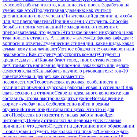
курсовой работы: что это, как вписать в проект
Заработок на
учебе: как это?
Продуктивная удаленка: как учиться
дистанционно и все успевать
Читательский дневник: для себя
или для преподавателя?
Причины лени у студента. Способы
борьбы и поиск мотивации
Не заладились отношения с
преподавателем: что делать?
Что такое бизнес-инкубатор и как
туда попасть студенту. А главное – зачем
«Цифровая кафедра»:
вопросы и ответы
Студенческие стипендии: какие виды, какая
сумма, кому выплачивают
Уютное общежитие: оксюморон или
реальность? Как студенту обустроить комнату
Студент и
кредит: дадут ли?
Каким будет город твоих студенческих
лет
Стоимость написания дипломной: заказывать или делать
самостоятельно
Как выбрать научного руководителя: топ-10
советов
Учеба и декрет: как совместить
несовместимое
Теоретическая курсовая: особенности и
отличия от обычной курсовой работы
Первая и успешная! Как
сдать сессию на отлично
Секреты идеального конспекта: как
составить, чтобы быстро находить нужное
Возвращение в
формат «учеба»: как безболезненно войти в режим
обучения
Бизнес-инкубаторы при вузах: что это и для
кого
Профессия по психотипу: какая работа подойдет
интроверту
Почему отчисляют на первом курсе: главные
причины и что делать
Студент на дистанционном образовании
– образцовый студент. Насколько это правда?
Сколько ждать
преподавателя, если он опаздывает. Что такое правило 15