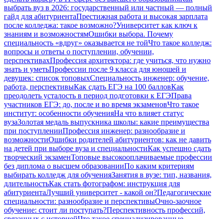
выбрать вуз в 2026: государственный или частный — полный
гайд для абитуриента
Престижная работа и высокая зарплата
после колледжа: такое возможно?
Университет как ключ к
знаниям и возможностям
Ошибки выбора. Почему
специальность «вдруг» оказывается не той
Что такое колледж:
вопросы и ответы о поступлении, обучении,
перспективах
Профессия архитектора: где учиться, что нужно
знать и уметь
Профессии после 9 класса для юношей и
девушек: список топовых
Специальность инженер: обучение,
работа, перспективы
Как сдать ЕГЭ на 100 баллов
Как
преодолеть усталость в период подготовки к ЕГЭ
Права
участников ЕГЭ: до, после и во время экзаменов
Что такое
институт: особенности обучения
На что влияет статус
вуза
Золотая медаль выпускника школы: какие преимущества
при поступлении
Профессия инженер: разнообразие и
возможности
Ошибки родителей абитуриентов: как не давить
на детей при выборе вуза и специальности
Как успешно сдать
творческий экзамен
Топовые высокооплачиваемые профессии
без диплома о высшем образовании
По каким критериям
выбирать колледж для обучения
Занятия в вузе: тип, названия,
длительность
Как стать фотографом: инструкция для
абитуриента
Лучший университет - какой он?
Педагогические
специальности: разнообразие и перспективы
Очно-заочное
обучение: стоит ли поступать?
Перспективность профессий,
связанных с историей
Что такое специализированные