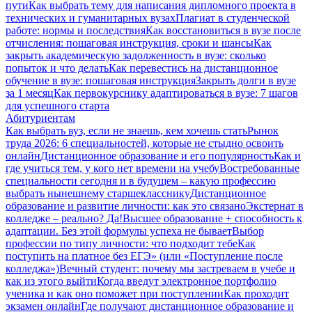
пути
Как выбрать тему для написания дипломного проекта в
технических и гуманитарных вузах
Плагиат в студенческой
работе: нормы и последствия
Как восстановиться в вузе после
отчисления: пошаговая инструкция, сроки и шансы
Как
закрыть академическую задолженность в вузе: сколько
попыток и что делать
Как перевестись на дистанционное
обучение в вузе: пошаговая инструкция
Закрыть долги в вузе
за 1 месяц
Как первокурснику адаптироваться в вузе: 7 шагов
для успешного старта
Абитуриентам
Как выбрать вуз, если не знаешь, кем хочешь стать
Рынок
труда 2026: 6 специальностей, которые не стыдно освоить
онлайн
Дистанционное образование и его популярность
Как и
где учиться тем, у кого нет времени на учебу
Востребованные
специальности сегодня и в будущем – какую профессию
выбрать нынешнему старшекласснику
Дистанционное
образование и развитие личности: как это связано
Экстернат в
колледже – реально? Да!
Высшее образование + способность к
адаптации. Без этой формулы успеха не бывает
Выбор
профессии по типу личности: что подходит тебе
Как
поступить на платное без ЕГЭ» (или «Поступление после
колледжа»)
Вечный студент: почему мы застреваем в учебе и
как из этого выйти
Когда введут электронное портфолио
ученика и как оно поможет при поступлении
Как проходит
экзамен онлайн
Где получают дистанционное образование и