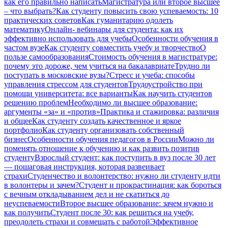
как его правильно написать
Магистратура или второе высшее
– что выбрать?
Как студенту повысить свою успеваемость: 10
практических советов
Как гуманитарию одолеть
математику
Онлайн- вебинары для студента: как их
эффективно использовать для учебы
Особенности обучения в
частом вузе
Как студенту совместить учебу и творчество
О
пользе самообразования
Стоимость обучения в магистратуре:
почему это дороже, чем учиться на бакалавриате
Трудно ли
поступать в московские вузы?
Стресс и учеба: способы
управления стрессом для студентов
Трудоустройство при
помощи университета: все варианты
Как научить студентов
решению проблем
Необходимо ли высшее образование:
аргументы «за» и «против»
Практика и стажировка: различия
и общее
Как студенту создать качественное и яркое
портфолио
Как студенту организовать собственный
бизнес
Особенности обучения педагогов в России
Можно ли
поменять отношение к обучению и как развить позитив
студенту
Взрослый студент: как поступить в вуз после 30 лет
— пошаговая инструкция, которая развеивает
страхи
Студенчество и волонтерство: нужно ли cтуденту идти
в волонтеры и зачем?
Студент и прокрастинация: как бороться
с вечным откладыванием дел и не скатиться до
неуспеваемости
Второе высшее образование: зачем нужно и
как получить
Студент после 30: как решиться на учебу,
преодолеть страхи и совмещать с работой
Эффективное