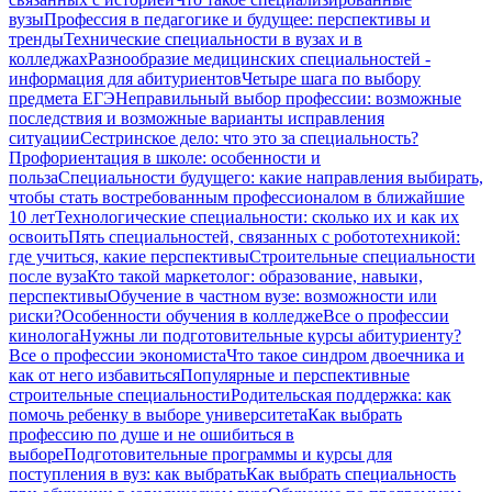
вузы
Профессия в педагогике и будущее: перспективы и
тренды
Технические специальности в вузах и в
колледжах
Разнообразие медицинских специальностей -
информация для абитуриентов
Четыре шага по выбору
предмета ЕГЭ
Неправильный выбор профессии: возможные
последствия и возможные варианты исправления
ситуации
Сестринское дело: что это за специальность?
Профориентация в школе: особенности и
польза
Специальности будущего: какие направления выбирать,
чтобы стать востребованным профессионалом в ближайшие
10 лет
Технологические специальности: сколько их и как их
освоить
Пять специальностей, связанных с робототехникой:
где учиться, какие перспективы
Строительные специальности
после вуза
Кто такой маркетолог: образование, навыки,
перспективы
Обучение в частном вузе: возможности или
риски?
Особенности обучения в колледже
Все о профессии
кинолога
Нужны ли подготовительные курсы абитуриенту?
Все о профессии экономиста
Что такое синдром двоечника и
как от него избавиться
Популярные и перспективные
строительные специальности
Родительская поддержка: как
помочь ребенку в выборе университета
Как выбрать
профессию по душе и не ошибиться в
выборе
Подготовительные программы и курсы для
поступления в вуз: как выбрать
Как выбрать специальность