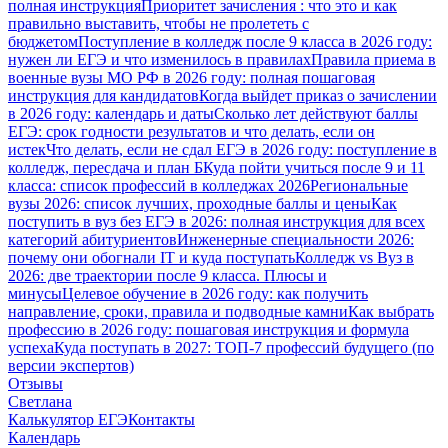
полная инструкция
Приоритет зачисления : что это и как
правильно выставить, чтобы не пролететь с
бюджетом
Поступление в колледж после 9 класса в 2026 году:
нужен ли ЕГЭ и что изменилось в правилах
Правила приема в
военные вузы МО РФ в 2026 году: полная пошаговая
инструкция для кандидатов
Когда выйдет приказ о зачислении
в 2026 году: календарь и даты
Сколько лет действуют баллы
ЕГЭ: срок годности результатов и что делать, если он
истек
Что делать, если не сдал ЕГЭ в 2026 году: поступление в
колледж, пересдача и план Б
Куда пойти учиться после 9 и 11
класса: список профессий в колледжах 2026
Региональные
вузы 2026: список лучших, проходные баллы и цены
Как
поступить в вуз без ЕГЭ в 2026: полная инструкция для всех
категорий абитуриентов
Инженерные специальности 2026:
почему они обогнали IT и куда поступать
Колледж vs Вуз в
2026: две траектории после 9 класса. Плюсы и
минусы
Целевое обучение в 2026 году: как получить
направление, сроки, правила и подводные камни
Как выбрать
профессию в 2026 году: пошаговая инструкция и формула
успеха
Куда поступать в 2027: ТОП-7 профессий будущего (по
версии экспертов)
Отзывы
Светлана
Калькулятор ЕГЭ
Контакты
Календарь