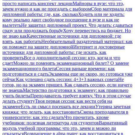
просто написать конспект лекции
Майноры в вузе: что это,
зачем нужно и как не прогадать с выбором
Сбор материала для
дипломной работы: где, как, сколько
Ходить или не ходить:
кому реально дают свободное посещение в вузе и как не
вылететь
Не защитил дипломный проект. Что делать: сдаваться
сразу или продолжать борьбу
Хочу перевестись на бюджет. Но
не знаю как
Качественные источники для дипломной: где
взять, как работать
Необязательный раздаточный материал: как
он поможет на защите дипломной
Интернет и достоверные
источники для дипломной работы: где искать, как
проверить
Все о дополнительной сессии: кто, когда и что
сдает
Можно ли поменять экзаменационный билет? О замене
экзаменационного билета
Сессия раньше времени: как
подготовиться и сдать
Экзамены еще не скоро, но готовься уже
сейчас
Как успешно сдать сессию: 4+3+3 важных совета
Не
готов, но на экзамен пришел. Как сдавать сессию, если ничего
не знаешь
Мастерство подготовки к экзамену: как правильно
учить билеты
Преподаватель требует взятку. Что в этом случае
делать студенту
Твоя первая сессия: как вести себя на
экзамене
Есть ли смысл посещать все лекции
Утеряна зачетная
книжка: что делать, как восстановить
Смена преподавателя в
университете: как это сделать
Что прочитать, кроме
учебников: полезная литература для студентов
Вариативный
модуль учебной программы: что это, зачем и можно ли
отказаться
Возвращение в alma mater: как восстановиться в