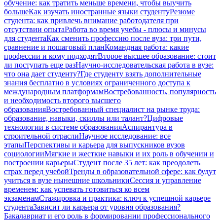
обучение: как тратить меньше времени, чтобы выучить
больше
Как изучать иностранные языки студенту
Резюме
студента: как привлечь внимание работодателя при
отсутствии опыта
Работа во время учебы - плюсы и минусы
для студента
Как сменить профессию после вуза: три пути,
сравнение и пошаговый план
Командная работа: какие
профессии и кому подходят
Второе высшее образование: стоит
ли поступать еще раз
Научно-исследовательская работа в вузе:
что она дает студенту?
Где студенту взять дополнительные
знания бесплатно в условиях ограниченного доступа к
международным платформам
Востребованность, популярность
и необходимость второго высшего
образования
Востребованный специалист на рынке труда:
образование, навыки, скиллы или талант?
Цифровые
технологии в системе образования
Аспирантура в
строительной отрасли
Научное исследование: все
этапы
Перспективы и карьера для выпускников вузов
социологии
Мягкие и жесткие навыки и их роль в обучении и
построении карьеры
Студент после 35 лет: как преодолеть
страх перед учебой
Тренды в образовательной сфере: как будут
учиться в вузе нынешние школьники
Сессия и управление
временем: как успевать готовиться ко всем
экзаменам
Стажировка и практика: ключ к успешной карьере
студента
Зависит ли карьера от уровня образования?
Бакалавриат и его роль в формировании профессионального