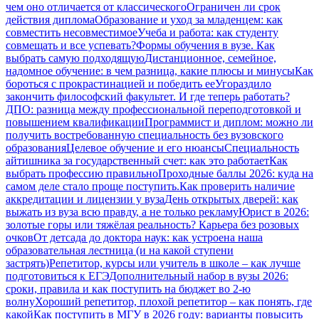
чем оно отличается от классического
Ограничен ли срок
действия диплома
Образование и уход за младенцем: как
совместить несовместимое
Учеба и работа: как студенту
совмещать и все успевать?
Формы обучения в вузе. Как
выбрать самую подходящую
Дистанционное, семейное,
надомное обучение: в чем разница, какие плюсы и минусы
Как
бороться с прокрастинацией и победить ее
Угораздило
закончить философский факультет. И где теперь работать?
ДПО: разница между профессиональной переподготовкой и
повышением квалификации
Программист и диплом: можно ли
получить востребованную специальность без вузовского
образования
Целевое обучение и его нюансы
Специальность
айтишника за государственный счет: как это работает
Как
выбрать профессию правильно
Проходные баллы 2026: куда на
самом деле стало проще поступить.
Как проверить наличие
аккредитации и лицензии у вуза
День открытых дверей: как
выжать из вуза всю правду, а не только рекламу
Юрист в 2026:
золотые горы или тяжёлая реальность? Карьера без розовых
очков
От детсада до доктора наук: как устроена наша
образовательная лестница (и на какой ступени
застрять)
Репетитор, курсы или учитель в школе – как лучше
подготовиться к ЕГЭ
Дополнительный набор в вузы 2026:
сроки, правила и как поступить на бюджет во 2‑ю
волну
Хороший репетитор, плохой репетитор – как понять, где
какой
Как поступить в МГУ в 2026 году: варианты повысить