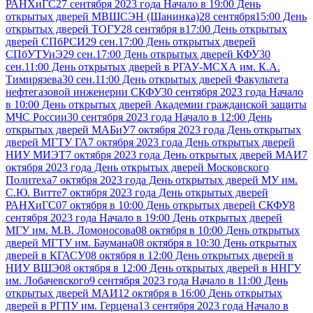
РАНХиГС
27 сентября 2023 года Начало в 19:00 День
открытых дверей МВШСЭН (Шанинка)
28 сентября15:00 День
открытых дверей ТОГУ
28 сентября в17:00 День открытых
дверей СПбРСИ
29 сен.17:00 День открытых дверей
СПбУТУиЭ
29 сен.17:00 День открытых дверей КФУ
30
сен.11:00 День открытых дверей в РГАУ-МСХА им. К.А.
Тимирязева
30 сен.11:00 День открытых дверей Факультета
нефтегазовой инженерии СКФУ
30 сентября 2023 года Начало
в 10:00 День открытых дверей Академии гражданской защиты
МЧС России
30 сентября 2023 года Начало в 12:00 День
открытых дверей МАБиУ
7 октября 2023 года День открытых
дверей МГТУ ГА
7 октября 2023 года День открытых дверей
НИУ МИЭТ
7 октября 2023 года День открытых дверей МАИ
7
октября 2023 года День открытых дверей Московского
Политеха
7 октября 2023 года День открытых дверей МУ им.
С.Ю. Витте
7 октября 2023 года День открытых дверей
РАНХиГС
07 октября в 10:00 День открытых дверей СКФУ
8
сентября 2023 года Начало в 19:00 День открытых дверей
МГУ им. М.В. Ломоносова
08 октября в 10:00 День открытых
дверей МГТУ им. Баумана
08 октября в 10:30 День открытых
дверей в КГАСУ
08 октября в 12:00 День открытых дверей в
НИУ ВШЭ
08 октября в 12:00 День открытых дверей в ННГУ
им. Лобачевского
9 сентября 2023 года Начало в 11:00 День
открытых дверей МАИ
12 октября в 16:00 День открытых
дверей в РГПУ им. Герцена
13 сентября 2023 года Начало в