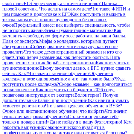
свой шанс
ЕГЭ через месяц, а я ничего не знаю? Паника —
плохой советчик. Что делать на самом деле
Что такое ФИПИ и
чем поможет в подготовке к ЕГЭ
Как поступить и выжить в
театральном вузе: полное руководство без розовых
очков
Профильный класс: как выбирать специальность, чтобы
не испортить жизнь
Зачем «гуманитарию» математика
Как
заставить «свободную» форму эссе работать на ваши баллы.
План от эксперта.
Мифы о колледжах, которыми пугают
абитуриентов
Собеседование в магистратуру: как его не
провалить
Что такое демонстрационный экзамен и кто его
сдает
Страх перед экзаменом: как перестать бояться. Пять
проверенных техник борьбы с тревожностью
Как поступить в
вуз дистанционно
Школу окончил давно, а ЕГЭ нужно сдавать
сейчас. Как?
Что значит заочное обучение?
Обучение в
колледже и вузе одновременно: а что, так можно было?
Куда
поступить после колледжа?
Скоро экзамен – как подготовиться
психологически
Как поступить на бюджет в 2026 году:
пошаговая инструкция от эксперта
Волонтерил? Получи
дополнительные баллы при поступлении!
Как найти и узнать
«своего» репетитора
Что значит целевое обучение в ВУЗе?
Очное или дистанционное обучение: что выбрать
Что значит
очно-заочная форма обучения?
«С такими оценками тебе
только в повара идти!»
Да не пойду я в вашу бухгалтерию! Кем
работать выпускнику экономического вуза
Идти в
профессиональную журналистику или оставаться блогером?