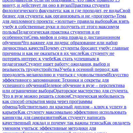
минут, и действует ли оно в вузах
Практика студента
филологического факультета: как и где проходит, ее виды
Свой
бизнес для студента: как организовать и не «прогореть»
Тема
для дипломного проекта: «золотые» правила выбора
Как взять
учебу в собственные руки и получить от этого максимум
пользы
Педагогическая практика студентов и ее
особенности
Семь мифов и одна правда о дистанционном
обучении
Что важнее для лидера: образование или набор
личностных качеств
Почему студенты бросают учебу: главные
причины и как не оказаться в их числе
Как студенту не
потерять интерес к учебе
Как стать успешным в
педагогике
Студент ищет работу: ожидания, выбор и
реальность трудоустройства
Учеба в осенний период: как
преодолеть меланхолию и учиться с удовольствием
Искусство
эффективного запоминания: Техники и секреты для
успешного обучения
Целевое обучение в вузе – перспектива
или ограничение выбора
Ораторское мастерство для студента.
Что в вузе можно решить словом
Студенческая мобильность
как способ открытия мира через программы
обмена
Действительно ли красный диплом – ключ к успеху в
карьере
Как студенту максимально эффективно использовать
каникулы для саморазвития
Как студенту написать
качественный доклад и почему так важны тезисы
Как овладеть
умением учиться: эффективные методики для