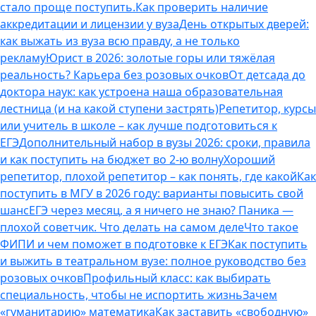
стало проще поступить.
Как проверить наличие
аккредитации и лицензии у вуза
День открытых дверей:
как выжать из вуза всю правду, а не только
рекламу
Юрист в 2026: золотые горы или тяжёлая
реальность? Карьера без розовых очков
От детсада до
доктора наук: как устроена наша образовательная
лестница (и на какой ступени застрять)
Репетитор, курсы
или учитель в школе – как лучше подготовиться к
ЕГЭ
Дополнительный набор в вузы 2026: сроки, правила
и как поступить на бюджет во 2‑ю волну
Хороший
репетитор, плохой репетитор – как понять, где какой
Как
поступить в МГУ в 2026 году: варианты повысить свой
шанс
ЕГЭ через месяц, а я ничего не знаю? Паника —
плохой советчик. Что делать на самом деле
Что такое
ФИПИ и чем поможет в подготовке к ЕГЭ
Как поступить
и выжить в театральном вузе: полное руководство без
розовых очков
Профильный класс: как выбирать
специальность, чтобы не испортить жизнь
Зачем
«гуманитарию» математика
Как заставить «свободную»