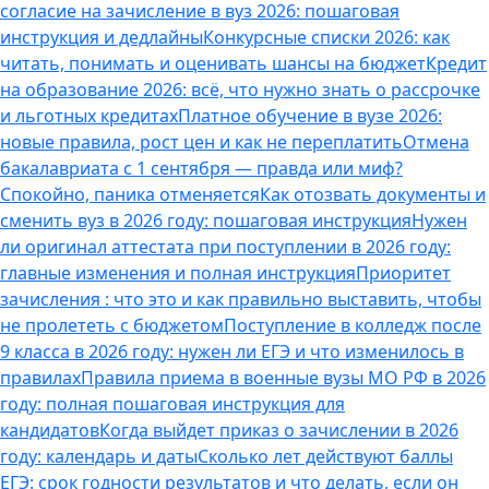
согласие на зачисление в вуз 2026: пошаговая
инструкция и дедлайны
Конкурсные списки 2026: как
читать, понимать и оценивать шансы на бюджет
Кредит
на образование 2026: всё, что нужно знать о рассрочке
и льготных кредитах
Платное обучение в вузе 2026:
новые правила, рост цен и как не переплатить
Отмена
бакалавриата с 1 сентября — правда или миф?
Спокойно, паника отменяется
Как отозвать документы и
сменить вуз в 2026 году: пошаговая инструкция
Нужен
ли оригинал аттестата при поступлении в 2026 году:
главные изменения и полная инструкция
Приоритет
зачисления : что это и как правильно выставить, чтобы
не пролететь с бюджетом
Поступление в колледж после
9 класса в 2026 году: нужен ли ЕГЭ и что изменилось в
правилах
Правила приема в военные вузы МО РФ в 2026
году: полная пошаговая инструкция для
кандидатов
Когда выйдет приказ о зачислении в 2026
году: календарь и даты
Сколько лет действуют баллы
ЕГЭ: срок годности результатов и что делать, если он