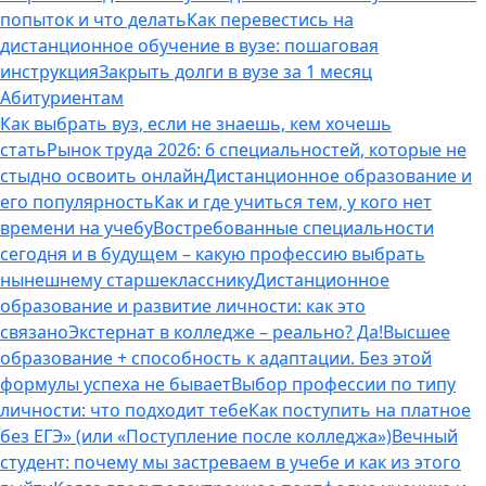
попыток и что делать
Как перевестись на
дистанционное обучение в вузе: пошаговая
инструкция
Закрыть долги в вузе за 1 месяц
Абитуриентам
Как выбрать вуз, если не знаешь, кем хочешь
стать
Рынок труда 2026: 6 специальностей, которые не
стыдно освоить онлайн
Дистанционное образование и
его популярность
Как и где учиться тем, у кого нет
времени на учебу
Востребованные специальности
сегодня и в будущем – какую профессию выбрать
нынешнему старшекласснику
Дистанционное
образование и развитие личности: как это
связано
Экстернат в колледже – реально? Да!
Высшее
образование + способность к адаптации. Без этой
формулы успеха не бывает
Выбор профессии по типу
личности: что подходит тебе
Как поступить на платное
без ЕГЭ» (или «Поступление после колледжа»)
Вечный
студент: почему мы застреваем в учебе и как из этого