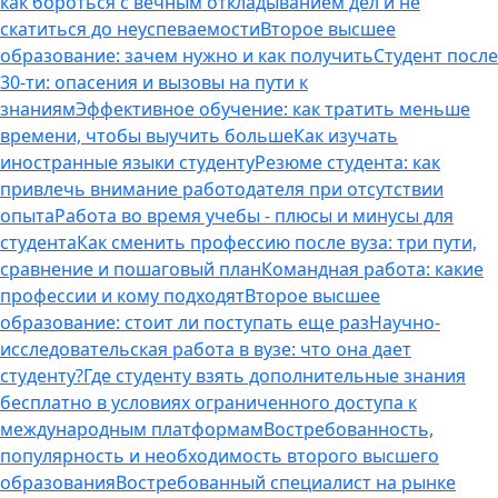
как бороться с вечным откладыванием дел и не
скатиться до неуспеваемости
Второе высшее
образование: зачем нужно и как получить
Студент после
30-ти: опасения и вызовы на пути к
знаниям
Эффективное обучение: как тратить меньше
времени, чтобы выучить больше
Как изучать
иностранные языки студенту
Резюме студента: как
привлечь внимание работодателя при отсутствии
опыта
Работа во время учебы - плюсы и минусы для
студента
Как сменить профессию после вуза: три пути,
сравнение и пошаговый план
Командная работа: какие
профессии и кому подходят
Второе высшее
образование: стоит ли поступать еще раз
Научно-
исследовательская работа в вузе: что она дает
студенту?
Где студенту взять дополнительные знания
бесплатно в условиях ограниченного доступа к
международным платформам
Востребованность,
популярность и необходимость второго высшего
образования
Востребованный специалист на рынке