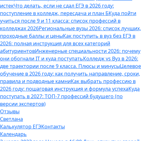
истек
Что делать, если не сдал ЕГЭ в 2026 году:
поступление в колледж, пересдача и план Б
Куда пойти
учиться после 9 и 11 класса: список профессий в
колледжах 2026
Региональные вузы 2026: список лучших,
проходные баллы и цены
Как поступить в вуз без ЕГЭ в
2026: полная инструкция для всех категорий
абитуриентов
Инженерные специальности 2026: почему
они обогнали IT и куда поступать
Колледж vs Вуз в 2026:
две траектории после 9 класса. Плюсы и минусы
Целевое
обучение в 2026 году: как получить направление, сроки,
правила и подводные камни
Как выбрать профессию в
2026 году: пошаговая инструкция и формула успеха
Куда
поступать в 2027: ТОП-7 профессий будущего (по
версии экспертов)
Отзывы
Светлана
Калькулятор ЕГЭ
Контакты
Календарь