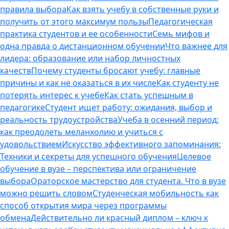
правила выбора
Как взять учебу в собственные руки и
получить от этого максимум пользы
Педагогическая
практика студентов и ее особенности
Семь мифов и
одна правда о дистанционном обучении
Что важнее для
лидера: образование или набор личностных
качеств
Почему студенты бросают учебу: главные
причины и как не оказаться в их числе
Как студенту не
потерять интерес к учебе
Как стать успешным в
педагогике
Студент ищет работу: ожидания, выбор и
реальность трудоустройства
Учеба в осенний период:
как преодолеть меланхолию и учиться с
удовольствием
Искусство эффективного запоминания:
Техники и секреты для успешного обучения
Целевое
обучение в вузе – перспектива или ограничение
выбора
Ораторское мастерство для студента. Что в вузе
можно решить словом
Студенческая мобильность как
способ открытия мира через программы
обмена
Действительно ли красный диплом – ключ к