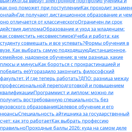
выйти
Когда введут электронное портфолио ученика и
как оно поможет при поступлении
Как проходит экзамен
онлайн
Где получают дистанционное образование и чем
оно отличается от классического
Ограничен ли срок
действия диплома
Образование и уход за младенцем:
как совместить несовместимое
Учеба и работа: как
студенту совмещать и все успевать?
Формы обучения в
вузе. Как выбрать самую подходящую
Дистанционное,
семейное, надомное обучение: в чем разница, какие
плюсы и минусы
Как бороться с прокрастинацией и
победить ее
Угораздило закончить философский
факультет. И где теперь работать?
ДПО: разница между
профессиональной переподготовкой и повышением
квалификации
Программист и диплом: можно ли
получить востребованную специальность без
вузовского образования
Целевое обучение и его
нюансы
Специальность айтишника за государственный
счет: как это работает
Как выбрать профессию
правильно
Проходные баллы 2026: куда на самом деле