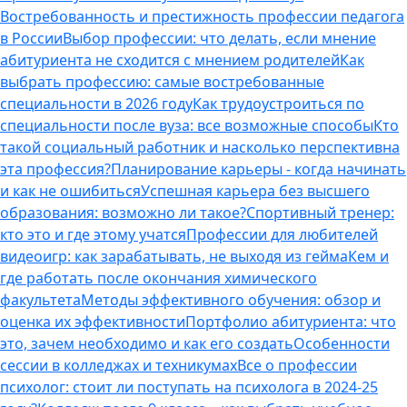
Востребованность и престижность профессии педагога
в России
Выбор профессии: что делать, если мнение
абитуриента не сходится с мнением родителей
Как
выбрать профессию: самые востребованные
специальности в 2026 году
Как трудоустроиться по
специальности после вуза: все возможные способы
Кто
такой социальный работник и насколько перспективна
эта профессия?
Планирование карьеры - когда начинать
и как не ошибиться
Успешная карьера без высшего
образования: возможно ли такое?
Спортивный тренер:
кто это и где этому учатся
Профессии для любителей
видеоигр: как зарабатывать, не выходя из гейма
Кем и
где работать после окончания химического
факультета
Методы эффективного обучения: обзор и
оценка их эффективности
Портфолио абитуриента: что
это, зачем необходимо и как его создать
Особенности
сессии в колледжах и техникумах
Все о профессии
психолог: стоит ли поступать на психолога в 2024-25