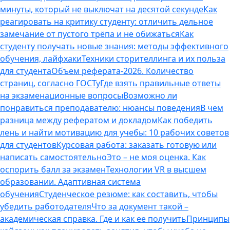
минуты, который не выключат на десятой секунде
Как
реагировать на критику студенту: отличить дельное
замечание от пустого трёпа и не обижаться
Как
студенту получать новые знания: методы эффективного
обучения, лайфхаки
Техники сторителлинга и их польза
для студента
Объем реферата-2026. Количество
страниц, согласно ГОСТу
Где взять правильные ответы
на экзаменационные вопросы
Возможно ли
понравиться преподавателю: нюансы поведения
В чем
разница между рефератом и докладом
Как победить
лень и найти мотивацию для учебы: 10 рабочих советов
для студентов
Курсовая работа: заказать готовую или
написать самостоятельно
Это – не моя оценка. Как
оспорить балл за экзамен
Технологии VR в высшем
образовании. Адаптивная система
обучения
Студенческое резюме: как составить, чтобы
убедить работодателя
Что за документ такой –
академическая справка. Где и как ее получить
Принципы