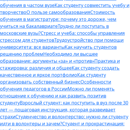
обучения в частом вузе
Как студенту совместить учебу и
творчество
О пользе самообразования
Стоимость
обучения в магистратуре: почему это дороже, чем
учиться на бакалавриате
Трудно ли поступать в
московские вузы?
Стресс и учеба: способы управления
стрессом для студентов
Трудоустройство при помощи
университета: все варианты
Как научить студентов
решению проблем
Необходимо ли высшее
образование: аргументы «за» и «против»
Практика и
стажировка: различия и общее
Как студенту создать
качественное и яркое портфолио
Как студенту
организовать собственный бизнес
Особенности
обучения педагогов в России
Можно ли поменять
отношение к обучению и как развить позитив
студенту
Взрослый студент: как поступить в вуз после 30
лет — пошаговая инструкция, которая развеивает
страхи
Студенчество и волонтерство: нужно ли cтуденту
идти в волонтеры и зачем?
Студент и прокрастинация: