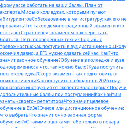
форму эссе работать на ваши баллы. План от
эксперта.
Мифы о колледжах, которыми пугают
абитуриентов
Собеседование в магистратуру: как его не
провалить
Что такое демонстрационный экзамен и кто
его сдает
Страх перед экзаменом: как перестать
бояться. Пять проверенных техник борьбы с
тревожностью
Как поступить в вуз дистанционно
Школу
окончил давно, а ЕГЭ нужно сдавать сейчас. Как?
Что
значит заочное обучение?
Обучение в колледже и вузе
одновременно: а что, так можно было?
Куда поступить
после колледжа?
Скоро экзамен – как подготовиться
психологически
Как поступить на бюджет в 2026 году:
пошаговая инструкция от эксперта
Волонтерил? Получи
дополнительные баллы при поступлении!
Как найти и
узнать «своего» репетитора
Что значит целевое
обучение в ВУЗе?
Очное или дистанционное обучение:
что выбрать
Что значит очно-заочная форма
обучения?
«С такими оценками тебе только в повара