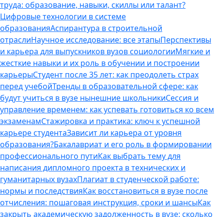
труда: образование, навыки, скиллы или талант?
Цифровые технологии в системе
образования
Аспирантура в строительной
отрасли
Научное исследование: все этапы
Перспективы
и карьера для выпускников вузов социологии
Мягкие и
жесткие навыки и их роль в обучении и построении
карьеры
Студент после 35 лет: как преодолеть страх
перед учебой
Тренды в образовательной сфере: как
будут учиться в вузе нынешние школьники
Сессия и
управление временем: как успевать готовиться ко всем
экзаменам
Стажировка и практика: ключ к успешной
карьере студента
Зависит ли карьера от уровня
образования?
Бакалавриат и его роль в формировании
профессионального пути
Как выбрать тему для
написания дипломного проекта в технических и
гуманитарных вузах
Плагиат в студенческой работе:
нормы и последствия
Как восстановиться в вузе после
отчисления: пошаговая инструкция, сроки и шансы
Как
закрыть академическую задолженность в вузе: сколько