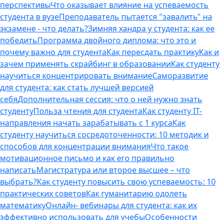
перспективы
Что оказывает влияние на успеваемость
студента в вузе
Преподаватель пытается "завалить" на
экзамене - что делать?
Зимняя хандра у студента: как ее
победить
Программа двойного диплома: что это и
почему важно для студента
Как пересдать практику
Как и
зачем применять скрайбинг в образовании
Как студенту
научиться концентрировать внимание
Саморазвитие
для студента: как стать лучшей версией
себя
Дополнительная сессия: что о ней нужно знать
студенту
Польза чтения для студента
Как студенту IT-
направления начать зарабатывать с 1 курса
Как
студенту научиться сосредоточенности: 10 методик и
способов для концентрации внимания
Что такое
мотивационное письмо и как его правильно
написать
Магистратура или второе высшее – что
выбрать?
Как студенту повысить свою успеваемость: 10
практических советов
Как гуманитарию одолеть
математику
Онлайн- вебинары для студента: как их
эффективно использовать для учебы
Особенности