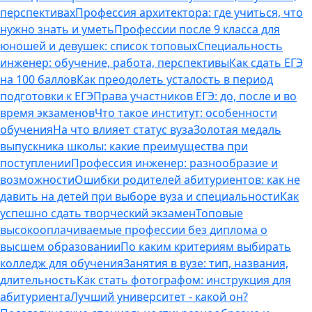
перспективах
Профессия архитектора: где учиться, что
нужно знать и уметь
Профессии после 9 класса для
юношей и девушек: список топовых
Специальность
инженер: обучение, работа, перспективы
Как сдать ЕГЭ
на 100 баллов
Как преодолеть усталость в период
подготовки к ЕГЭ
Права участников ЕГЭ: до, после и во
время экзаменов
Что такое институт: особенности
обучения
На что влияет статус вуза
Золотая медаль
выпускника школы: какие преимущества при
поступлении
Профессия инженер: разнообразие и
возможности
Ошибки родителей абитуриентов: как не
давить на детей при выборе вуза и специальности
Как
успешно сдать творческий экзамен
Топовые
высокооплачиваемые профессии без диплома о
высшем образовании
По каким критериям выбирать
колледж для обучения
Занятия в вузе: тип, названия,
длительность
Как стать фотографом: инструкция для
абитуриента
Лучший университет - какой он?