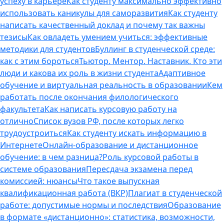
успеху в карьере
Как студенту максимально эффективно
использовать каникулы для саморазвития
Как студенту
написать качественный доклад и почему так важны
тезисы
Как овладеть умением учиться: эффективные
методики для студентов
Буллинг в студенческой среде:
как с этим бороться
Тьютор. Ментор. Наставник. Кто эти
люди и какова их роль в жизни студента
Адаптивное
обучение и виртуальная реальность в образовании
Кем
работать после окончания филологического
факультета
Как написать курсовую работу на
отлично
Список вузов РФ, после которых легко
трудоустроиться
Как студенту искать информацию в
Интернете
Онлайн-образование и дистанционное
обучение: в чем разница?
Роль курсовой работы в
системе образования
Пересдача экзамена перед
комиссией: нюансы
Что такое выпускная
квалификационная работа (ВКР)
Плагиат в студенческой
работе: допустимые нормы и последствия
Образование
в формате «дистанционно»: статистика, возможности,