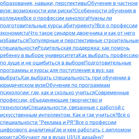
образование, навыки, перспективы
Обучение в частном
вузе: возможности или риски?
Особенности обучения в
колледже
Все о профессии кинолога
Нужны ли
подготовительные курсы абитуриенту?
Все о профессии
экономиста
Что такое синдром двоечника и как от него
избавиться
Популярные и перспективные строительные
специальности
Родительская поддержка: как помочь
ребенку в выборе университета
Как выбрать профессию
по душе и не ошибиться в выборе
Подготовительные
программы и курсы для поступления в вуз: как
выбрать
Как выбрать специальность при обучении в
юридическом вузе
Обучение по программам
психологии: где, как и сколько учиться
Современные
профессии, объединяющие творчество и
технологии
Специальности, связанные с работой с
искусственным интеллектом. Как и где учиться?
Всё о
специальности "Реклама и PR"
Все о профессии
цифрового аналитика
Где и кем работать с дипломом
юриста
Обучают ли в вузах UI/UX дизайну?