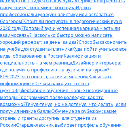
идти!»
Да не пойду я в вашу бухгалтерию! Кем работать
выпускнику экономического вуза
Идти в
профессиональную журналистику или оставаться
блогером?
Стоит ли поступать в педагогический вуз в
2026 году?
Топовый вуз и успешная карьера – есть ли
взаимосвязь?
Насколько быстро можно написать
хороший реферат: за день, за два?
Способы сэкономить
на учебе для студента-платника
Куда пойти учиться: все
виды образования в России
Квалификация и
специальность – в чем разница
Дизайнер интерьера:
где получить профессию – в вузе или на курсах?
ЕГЭ-2023: что нового, какие изменения
Как искать
информацию в Сети и находить то, что
нужно
Эффективное обучение: новые неожиданные
методы
Программист после колледжа: как это
возможно?
Тянул-тянул, но не дотянул: что делать, если
получил низкие баллы
Обучение за рубежом: какие
страны и гранты доступны для студента из
России
Старшеклассник выбирает профиль обучения: