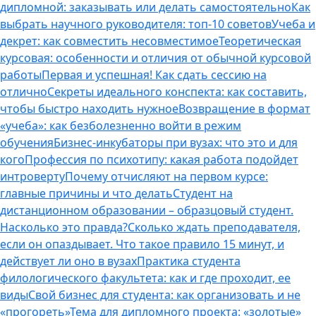
дипломной: заказывать или делать самостоятельно
Как
выбрать научного руководителя: топ-10 советов
Учеба и
декрет: как совместить несовместимое
Теоретическая
курсовая: особенности и отличия от обычной курсовой
работы
Первая и успешная! Как сдать сессию на
отлично
Секреты идеального конспекта: как составить,
чтобы быстро находить нужное
Возвращение в формат
«учеба»: как безболезненно войти в режим
обучения
Бизнес-инкубаторы при вузах: что это и для
кого
Профессия по психотипу: какая работа подойдет
интроверту
Почему отчисляют на первом курсе:
главные причины и что делать
Студент на
дистанционном образовании – образцовый студент.
Насколько это правда?
Сколько ждать преподавателя,
если он опаздывает. Что такое правило 15 минут, и
действует ли оно в вузах
Практика студента
филологического факультета: как и где проходит, ее
виды
Свой бизнес для студента: как организовать и не
«прогореть»
Тема для дипломного проекта: «золотые»