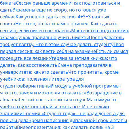
билета
Сессия раньше времени: как подготовиться и
сдать
Экзамены еще не скоро, но готовься уже
сейчас
Как успешно сдать сессию: 4+3+3 важных
совета
Не готов, но на экзамен пришел. Как сдавать
сессию, если ничего не знаешь
Мастерство подготовки к
экзамену: как правильно учить билеты
Преподаватель
требует взятку. Что в этом случае делать студенту
Твоя
первая сессия: как вести себя на экзамене
Есть ли смысл
посещать все лекции
Утеряна зачетная книжка: что
делать, как восстановить
Смена преподавателя в
университете: как это сделать
Что прочитать, кроме
учебников: полезная литература для
студентов
Вариативный модуль учебной программы:
что это, зачем и можно ли отказаться
Возвращение в
alma mater: как восстановиться в вузе
Максимум от
учебы в вузе: постарайся взять все. И не только
знаниями
Премия «Студент года» – не ради денег, а для
пользы дела
Время написания дипломной: срок и этапы
работы
Видеопрезентация: как сделать ролик на 3