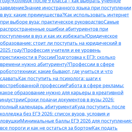
году?
Колледж после 9 класса – как выбрать учебное
заведение
Знание иностранного языка при поступлении
в вуз: какие преимущества?
Как использовать интернет
при выборе вуза: практическое руководство
Самые
распространенные ошибки абитуриентов при
поступлении в вуз и как их избежать
Юридическое
образование: стоит ли поступать на юридический в
2025 году?
Профессия учителя и ее уровень
престижности в России
Подготовка к ЕГЭ: сколько
времени нужно абитуриенту?
Профессии в сфере
робототехники: какие бывают, где учиться и что
сдавать
Как поступить на психолога: шаги к
востребованной профессии
Работа в сфере рекламы:
какое образование нужно для карьеры в креативной
индустрии
Сроки подачи документов в вузы 2026:
полный календарь абитуриента
Куда поступить после
колледжа без ЕГЭ 2026: список вузов, условия и
ловушки
Минимальные баллы ЕГЭ 2026 для поступления:
все пороги и как не остаться за бортом
Как подать