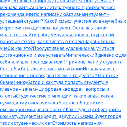
кайдзен: как планировать занятия, чтобы учеба не
мешала жить
Анализ литературного произведения:
рекомендации по написанию
Активный студент –
успешный студент? Какой смысл участия во внеучебных
мероприятиях
Диплом получен. Осталась самая
малость – найти работу
Научная новизна курсовой
работы: что это, как вписать в проект
Заработок на
учебе: как это?
Продуктивная удаленка: как учиться
дистанционно и все успевать
Читательский дневник: для
себя или для преподавателя?
Причины лени у студента.
Способы борьбы и поиск мотивации
Не заладились
отношения с преподавателем: что делать?
Что такое
бизнес-инкубатор и как туда попасть студенту. А
главное – зачем
«Цифровая кафедра»: вопросы и
ответы
Студенческие стипендии: какие виды, какая
сумма, кому выплачивают
Уютное общежитие:
оксюморон или реальность? Как студенту обустроить
комнату
Студент и кредит: дадут ли?
Каким будет город
твоих студенческих лет
Стоимость написания