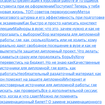
освоить
Презентация к курсовой работе и 10 ошибок
студента при ее оформлении
Поступил? Теперь у тебя
новая жизнь. ТОП советов первокурснику
Метод
мозгового штурма и его эффективность при подготовке
к экзаменам
Как быстро и просто написать конспект
лекции
Майноры в вузе: что это, зачем нужно и как не
прогадать с выбором
Сбор материала для дипломной
работы: где, как, сколько
Ходить или не ходить: кому
реально дают свободное посещение в вузе и как не
вылететь
Не защитил дипломный проект. Что делать:
сдаваться сразу или продолжать борьбу
Хочу
перевестись на бюджет. Но не знаю как
Качественные
источники для дипломной: где взять, как
работать
Необязательный раздаточный материал: как
он поможет на защите дипломной
Интернет и
достоверные источники для дипломной работы: где
искать, как проверить
Все о дополнительной сессии:
кто, когда и что сдает
Можно ли поменять
экзаменационный билет? О замене экзаменационного