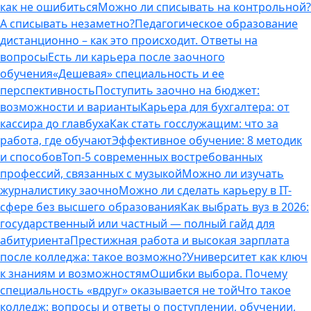
как не ошибиться
Можно ли списывать на контрольной?
А списывать незаметно?
Педагогическое образование
дистанционно – как это происходит. Ответы на
вопросы
Есть ли карьера после заочного
обучения
«Дешевая» специальность и ее
перспективность
Поступить заочно на бюджет:
возможности и варианты
Карьера для бухгалтера: от
кассира до главбуха
Как стать госслужащим: что за
работа, где обучают
Эффективное обучение: 8 методик
и способов
Топ-5 современных востребованных
профессий, связанных с музыкой
Можно ли изучать
журналистику заочно
Можно ли сделать карьеру в IT-
сфере без высшего образования
Как выбрать вуз в 2026:
государственный или частный — полный гайд для
абитуриента
Престижная работа и высокая зарплата
после колледжа: такое возможно?
Университет как ключ
к знаниям и возможностям
Ошибки выбора. Почему
специальность «вдруг» оказывается не той
Что такое
колледж: вопросы и ответы о поступлении, обучении,