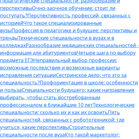
Педагогические специальности: разнообразие и
перспективы
Очно-заочное обучение: стоит ли
поступать?
Перспективность профессий, связанных с
историей
Что такое специализированные
вузы
Профессия в педагогике и будущее: перспективы и
тренды
Технические специальности в вузах и в
колледжах
Разнообразие медицинских специальностей -
информация для абитуриентов
Четыре шага по выбору
предмета ЕГЭ
Неправильный выбор профессии:
возможные последствия и возможные варианты
исправления ситуации
Сестринское дело: что это за
специальность?
Профориентация в школе: особенности
и польза
Специальности будущего: какие направления
выбирать, чтобы стать востребованным
профессионалом в ближайшие 10 лет
Технологические
специальности: сколько их и как их освоить
Пять
специальностей, связанных с робототехникой: где
учиться, какие перспективы
Строительные
специальности после вуза
Кто такой маркетолог: