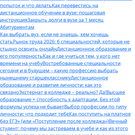
попыток и что делать
Как перевестись на
дистанционное обучение в вузе: пошаговая
инструкция
Закрыть долги в вузе за 1 месяц
Абитуриентам
Как выбрать вуз, если не знаешь, кем хочешь
стать
Рынок труда 2026: 6 специальностей, которые не
стыдно освоить онлайн
Дистанционное образование и
его популярность
Как и где учиться тем, у кого нет
времени на учебу
Востребованные специальности
сегодня и в будущем – какую профессию выбрать
нынешнему старшекласснику
Дистанционное
образование и развитие личности: как это
связано
Экстернат в колледже – реально? Да!
Высшее
образование + способность к адаптации. Без этой
формулы успеха не бывает
Выбор профессии по типу
личности: что подходит тебе
Как поступить на платное
без ЕГЭ» (или «Поступление после колледжа»)
Вечный
студент: почему мы застреваем в учебе и как из этого