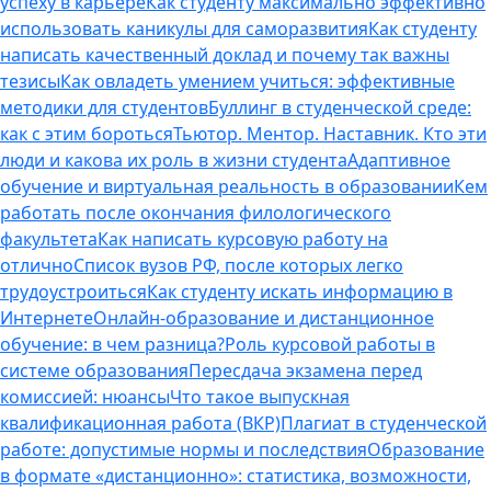
успеху в карьере
Как студенту максимально эффективно
использовать каникулы для саморазвития
Как студенту
написать качественный доклад и почему так важны
тезисы
Как овладеть умением учиться: эффективные
методики для студентов
Буллинг в студенческой среде:
как с этим бороться
Тьютор. Ментор. Наставник. Кто эти
люди и какова их роль в жизни студента
Адаптивное
обучение и виртуальная реальность в образовании
Кем
работать после окончания филологического
факультета
Как написать курсовую работу на
отлично
Список вузов РФ, после которых легко
трудоустроиться
Как студенту искать информацию в
Интернете
Онлайн-образование и дистанционное
обучение: в чем разница?
Роль курсовой работы в
системе образования
Пересдача экзамена перед
комиссией: нюансы
Что такое выпускная
квалификационная работа (ВКР)
Плагиат в студенческой
работе: допустимые нормы и последствия
Образование
в формате «дистанционно»: статистика, возможности,