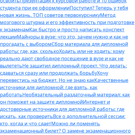
освоить
Презентация к курсовой работе и 10 ошибок
студента при ее оформлении
Поступил? Теперь у тебя
новая жизнь. ТОП советов первокурснику
Метод
мозгового штурма и его эффективность при подготовке
к экзаменам
Как быстро и просто написать конспект
лекции
Майноры в вузе: что это, зачем нужно и как не
прогадать с выбором
Сбор материала для дипломной
работы: где, как, сколько
Ходить или не ходить: кому
реально дают свободное посещение в вузе и как не
вылететь
Не защитил дипломный проект. Что делать:
сдаваться сразу или продолжать борьбу
Хочу
перевестись на бюджет. Но не знаю как
Качественные
источники для дипломной: где взять, как
работать
Необязательный раздаточный материал: как
он поможет на защите дипломной
Интернет и
достоверные источники для дипломной работы: где
искать, как проверить
Все о дополнительной сессии:
кто, когда и что сдает
Можно ли поменять
экзаменационный билет? О замене экзаменационного