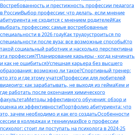
Востребованность и престижность профессии педагога
в России
Выбор профессии: что делать, если мнение
абитуриента не сходится с мнением родителей
Как
выбрать профессию: самые востребованные
специальности в 2026 году
Как трудоустроиться по
специальности после вуза: все возможные способы
Кто
такой социальный работник и насколько перспективна
эта профессия?
Планирование карьеры - когда начинать
и как не ошибиться
Успешная карьера без высшего
образования: возможно ли такое?
Спортивный тренер:
кто это и где этому учатся
Профессии для любителей
видеоигр: как зарабатывать, не выходя из гейма
Кем и
где работать после окончания химического
факультета
Методы эффективного обучения: обзор и
оценка их эффективности
Портфолио абитуриента: что
это, зачем необходимо и как его создать
Особенности
сессии в колледжах и техникумах
Все о профессии
психолог: стоит ли поступать на психолога в 2024-25