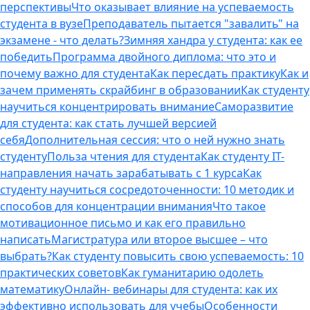
перспективы
Что оказывает влияние на успеваемость
студента в вузе
Преподаватель пытается "завалить" на
экзамене - что делать?
Зимняя хандра у студента: как ее
победить
Программа двойного диплома: что это и
почему важно для студента
Как пересдать практику
Как и
зачем применять скрайбинг в образовании
Как студенту
научиться концентрировать внимание
Саморазвитие
для студента: как стать лучшей версией
себя
Дополнительная сессия: что о ней нужно знать
студенту
Польза чтения для студента
Как студенту IT-
направления начать зарабатывать с 1 курса
Как
студенту научиться сосредоточенности: 10 методик и
способов для концентрации внимания
Что такое
мотивационное письмо и как его правильно
написать
Магистратура или второе высшее – что
выбрать?
Как студенту повысить свою успеваемость: 10
практических советов
Как гуманитарию одолеть
математику
Онлайн- вебинары для студента: как их
эффективно использовать для учебы
Особенности