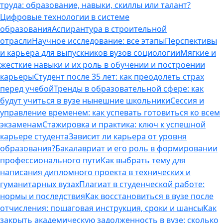
труда: образование, навыки, скиллы или талант?
Цифровые технологии в системе
образования
Аспирантура в строительной
отрасли
Научное исследование: все этапы
Перспективы
и карьера для выпускников вузов социологии
Мягкие и
жесткие навыки и их роль в обучении и построении
карьеры
Студент после 35 лет: как преодолеть страх
перед учебой
Тренды в образовательной сфере: как
будут учиться в вузе нынешние школьники
Сессия и
управление временем: как успевать готовиться ко всем
экзаменам
Стажировка и практика: ключ к успешной
карьере студента
Зависит ли карьера от уровня
образования?
Бакалавриат и его роль в формировании
профессионального пути
Как выбрать тему для
написания дипломного проекта в технических и
гуманитарных вузах
Плагиат в студенческой работе:
нормы и последствия
Как восстановиться в вузе после
отчисления: пошаговая инструкция, сроки и шансы
Как
закрыть академическую задолженность в вузе: сколько