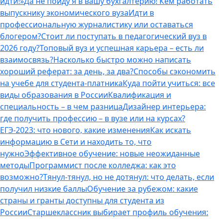
идти!»
Да не пойду я в вашу бухгалтерию! Кем работать
выпускнику экономического вуза
Идти в
профессиональную журналистику или оставаться
блогером?
Стоит ли поступать в педагогический вуз в
2026 году?
Топовый вуз и успешная карьера – есть ли
взаимосвязь?
Насколько быстро можно написать
хороший реферат: за день, за два?
Способы сэкономить
на учебе для студента-платника
Куда пойти учиться: все
виды образования в России
Квалификация и
специальность – в чем разница
Дизайнер интерьера:
где получить профессию – в вузе или на курсах?
ЕГЭ-2023: что нового, какие изменения
Как искать
информацию в Сети и находить то, что
нужно
Эффективное обучение: новые неожиданные
методы
Программист после колледжа: как это
возможно?
Тянул-тянул, но не дотянул: что делать, если
получил низкие баллы
Обучение за рубежом: какие
страны и гранты доступны для студента из
России
Старшеклассник выбирает профиль обучения: