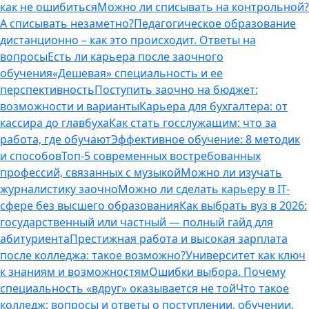
как не ошибиться
Можно ли списывать на контрольной?
А списывать незаметно?
Педагогическое образование
дистанционно – как это происходит. Ответы на
вопросы
Есть ли карьера после заочного
обучения
«Дешевая» специальность и ее
перспективность
Поступить заочно на бюджет:
возможности и варианты
Карьера для бухгалтера: от
кассира до главбуха
Как стать госслужащим: что за
работа, где обучают
Эффективное обучение: 8 методик
и способов
Топ-5 современных востребованных
профессий, связанных с музыкой
Можно ли изучать
журналистику заочно
Можно ли сделать карьеру в IT-
сфере без высшего образования
Как выбрать вуз в 2026:
государственный или частный — полный гайд для
абитуриента
Престижная работа и высокая зарплата
после колледжа: такое возможно?
Университет как ключ
к знаниям и возможностям
Ошибки выбора. Почему
специальность «вдруг» оказывается не той
Что такое
колледж: вопросы и ответы о поступлении, обучении,