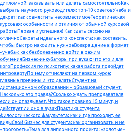
дипломной: заказывать или делать самостоятельно
Как
выбрать научного руководителя: топ-10 советов
Учеба и
декрет: как совместить несовместимое
Теоретическая
курсовая: особенности и отличия от обычной курсовой
работы
Первая и успешная! Как сдать сессию на
отлично
Секреты идеального конспекта: как составить,
чтобы быстро находить нужное
Возвращение в формат
«учеба»: как безболезненно войти в режим
обучения
Бизнес-инкубаторы при вузах: что это и для
кого
Профессия по психотипу: какая работа подойдет
интроверту
Почему отчисляют на первом курсе:
главные причины и что делать
Студент на
дистанционном образовании – образцовый студент.
Насколько это правда?
Сколько ждать преподавателя,
если он опаздывает. Что такое правило 15 минут, и
действует ли оно в вузах
Практика студента
филологического факультета: как и где проходит, ее
виды
Свой бизнес для студента: как организовать и не
«прогореть»
Тема для дипломного проекта: «золотые»