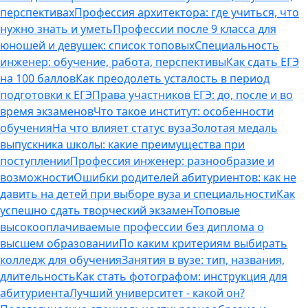
перспективах
Профессия архитектора: где учиться, что
нужно знать и уметь
Профессии после 9 класса для
юношей и девушек: список топовых
Специальность
инженер: обучение, работа, перспективы
Как сдать ЕГЭ
на 100 баллов
Как преодолеть усталость в период
подготовки к ЕГЭ
Права участников ЕГЭ: до, после и во
время экзаменов
Что такое институт: особенности
обучения
На что влияет статус вуза
Золотая медаль
выпускника школы: какие преимущества при
поступлении
Профессия инженер: разнообразие и
возможности
Ошибки родителей абитуриентов: как не
давить на детей при выборе вуза и специальности
Как
успешно сдать творческий экзамен
Топовые
высокооплачиваемые профессии без диплома о
высшем образовании
По каким критериям выбирать
колледж для обучения
Занятия в вузе: тип, названия,
длительность
Как стать фотографом: инструкция для
абитуриента
Лучший университет - какой он?