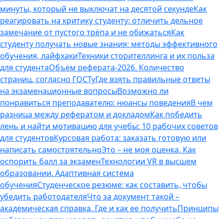
минуты, который не выключат на десятой секунде
Как
реагировать на критику студенту: отличить дельное
замечание от пустого трёпа и не обижаться
Как
студенту получать новые знания: методы эффективного
обучения, лайфхаки
Техники сторителлинга и их польза
для студента
Объем реферата-2026. Количество
страниц, согласно ГОСТу
Где взять правильные ответы
на экзаменационные вопросы
Возможно ли
понравиться преподавателю: нюансы поведения
В чем
разница между рефератом и докладом
Как победить
лень и найти мотивацию для учебы: 10 рабочих советов
для студентов
Курсовая работа: заказать готовую или
написать самостоятельно
Это – не моя оценка. Как
оспорить балл за экзамен
Технологии VR в высшем
образовании. Адаптивная система
обучения
Студенческое резюме: как составить, чтобы
убедить работодателя
Что за документ такой –
академическая справка. Где и как ее получить
Принципы