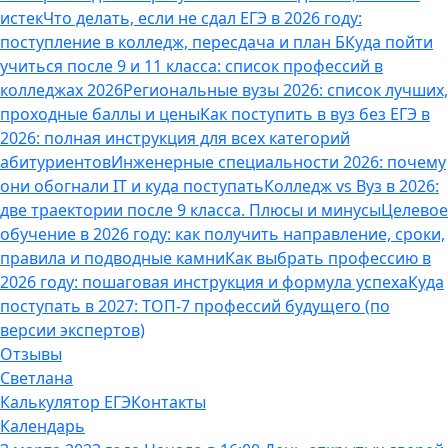
истек
Что делать, если не сдал ЕГЭ в 2026 году:
поступление в колледж, пересдача и план Б
Куда пойти
учиться после 9 и 11 класса: список профессий в
колледжах 2026
Региональные вузы 2026: список лучших,
проходные баллы и цены
Как поступить в вуз без ЕГЭ в
2026: полная инструкция для всех категорий
абитуриентов
Инженерные специальности 2026: почему
они обогнали IT и куда поступать
Колледж vs Вуз в 2026:
две траектории после 9 класса. Плюсы и минусы
Целевое
обучение в 2026 году: как получить направление, сроки,
правила и подводные камни
Как выбрать профессию в
2026 году: пошаговая инструкция и формула успеха
Куда
поступать в 2027: ТОП-7 профессий будущего (по
версии экспертов)
Отзывы
Светлана
Калькулятор ЕГЭ
Контакты
Календарь