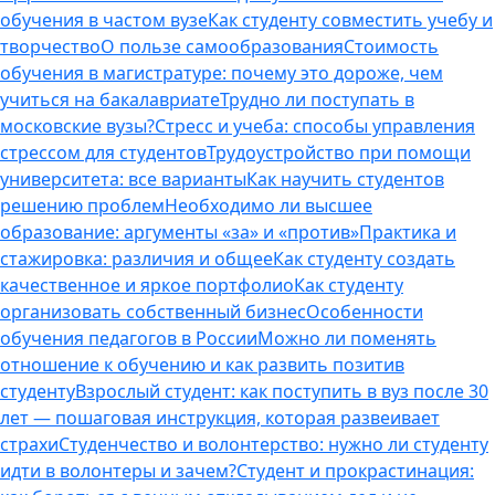
обучения в частом вузе
Как студенту совместить учебу и
творчество
О пользе самообразования
Стоимость
обучения в магистратуре: почему это дороже, чем
учиться на бакалавриате
Трудно ли поступать в
московские вузы?
Стресс и учеба: способы управления
стрессом для студентов
Трудоустройство при помощи
университета: все варианты
Как научить студентов
решению проблем
Необходимо ли высшее
образование: аргументы «за» и «против»
Практика и
стажировка: различия и общее
Как студенту создать
качественное и яркое портфолио
Как студенту
организовать собственный бизнес
Особенности
обучения педагогов в России
Можно ли поменять
отношение к обучению и как развить позитив
студенту
Взрослый студент: как поступить в вуз после 30
лет — пошаговая инструкция, которая развеивает
страхи
Студенчество и волонтерство: нужно ли cтуденту
идти в волонтеры и зачем?
Студент и прокрастинация: