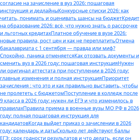
согласие на зачисление в вуз 2026: пошаговая
инструкция и дедлайны
Конкурсные списки 2026: как
читать, понимать и оценивать шансы на бюджет
Кредит
на образование 2026: всё, что нужно знать о рассрочке
и льготных кредитах
Платное обучение в вузе 2026:
новые правила, рост цен и как не переплатить
Отмена
бакалавриата с 1 сентября — правда или миф?
Спокойно, паника отменяется
Как отозвать документы и
сменить вуз в 2026 году: пошаговая инструкция
Нужен
ли оригинал аттестата при поступлении в 2026 году:
главные изменения и полная инструкция
Приоритет
зачисления : что это и как правильно выставить, чтобы
не пролететь с бюджетом
Поступление в колледж после
9 класса в 2026 году: нужен ли ЕГЭ и что изменилось в
правилах
Правила приема в военные вузы МО РФ в 2026
году: полная пошаговая инструкция для
кандидатов
Когда выйдет приказ о зачислении в 2026
году: календарь и даты
Сколько лет действуют баллы
ЕГЭ: срок годности результатов и что делать, если он