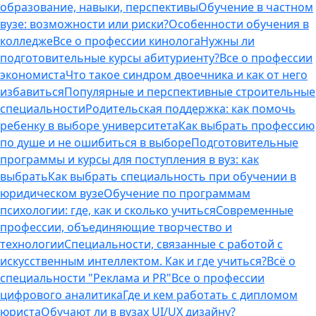
образование, навыки, перспективы
Обучение в частном
вузе: возможности или риски?
Особенности обучения в
колледже
Все о профессии кинолога
Нужны ли
подготовительные курсы абитуриенту?
Все о профессии
экономиста
Что такое синдром двоечника и как от него
избавиться
Популярные и перспективные строительные
специальности
Родительская поддержка: как помочь
ребенку в выборе университета
Как выбрать профессию
по душе и не ошибиться в выборе
Подготовительные
программы и курсы для поступления в вуз: как
выбрать
Как выбрать специальность при обучении в
юридическом вузе
Обучение по программам
психологии: где, как и сколько учиться
Современные
профессии, объединяющие творчество и
технологии
Специальности, связанные с работой с
искусственным интеллектом. Как и где учиться?
Всё о
специальности "Реклама и PR"
Все о профессии
цифрового аналитика
Где и кем работать с дипломом
юриста
Обучают ли в вузах UI/UX дизайну?