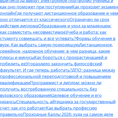
выйти
Когда введут электронное портфолио ученика и
как оно поможет при поступлении
Как проходит экзамен
онлайн
Где получают дистанционное образование и чем
оно отличается от классического
Ограничен ли срок
действия диплома
Образование и уход за младенцем:
как совместить несовместимое
Учеба и работа: как
студенту совмещать и все успевать?
Формы обучения в
вузе. Как выбрать самую подходящую
Дистанционное,
семейное, надомное обучение: в чем разница, какие
плюсы и минусы
Как бороться с прокрастинацией и
победить ее
Угораздило закончить философский
факультет. И где теперь работать?
ДПО: разница между
профессиональной переподготовкой и повышением
квалификации
Программист и диплом: можно ли
получить востребованную специальность без
вузовского образования
Целевое обучение и его
нюансы
Специальность айтишника за государственный
счет: как это работает
Как выбрать профессию
правильно
Проходные баллы 2026: куда на самом деле