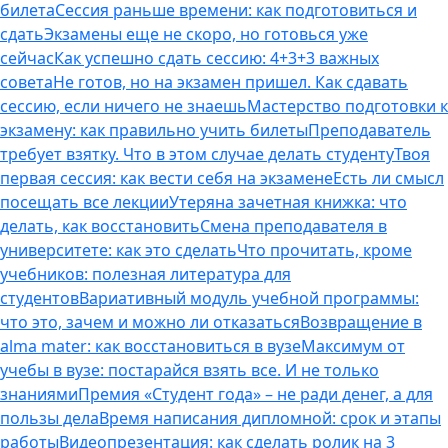
билета
Сессия раньше времени: как подготовиться и
сдать
Экзамены еще не скоро, но готовься уже
сейчас
Как успешно сдать сессию: 4+3+3 важных
совета
Не готов, но на экзамен пришел. Как сдавать
сессию, если ничего не знаешь
Мастерство подготовки к
экзамену: как правильно учить билеты
Преподаватель
требует взятку. Что в этом случае делать студенту
Твоя
первая сессия: как вести себя на экзамене
Есть ли смысл
посещать все лекции
Утеряна зачетная книжка: что
делать, как восстановить
Смена преподавателя в
университете: как это сделать
Что прочитать, кроме
учебников: полезная литература для
студентов
Вариативный модуль учебной программы:
что это, зачем и можно ли отказаться
Возвращение в
alma mater: как восстановиться в вузе
Максимум от
учебы в вузе: постарайся взять все. И не только
знаниями
Премия «Студент года» – не ради денег, а для
пользы дела
Время написания дипломной: срок и этапы
работы
Видеопрезентация: как сделать ролик на 3