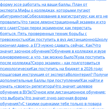
форму эссе работать на ваши баллы. План от
эксперта.
Мифы о колледжах, которыми пугают
абитуриентов
Собеседование в магистратуру: как его не
провалить
Что такое демонстрационный экзамен и кто
его сдает
Страх перед экзаменом: как перестать
бояться. Пять проверенных техник борьбы с
тревожностью
Как поступить в вуз дистанционно
Школу
окончил давно, а ЕГЭ нужно сдавать сейчас. Как?
Что
значит заочное обучение?
Обучение в колледже и вузе
одновременно: а что, так можно было?
Куда поступить
после колледжа?
Скоро экзамен – как подготовиться
психологически
Как поступить на бюджет в 2026 году:
пошаговая инструкция от эксперта
Волонтерил? Получи
дополнительные баллы при поступлении!
Как найти и
узнать «своего» репетитора
Что значит целевое
обучение в ВУЗе?
Очное или дистанционное обучение:
что выбрать
Что значит очно-заочная форма
обучения?
«С такими оценками тебе только в повара