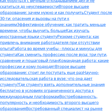
как бороться с вечным откладыванием дел и не
скатиться до неуспеваемости
Второе высшее
образование: зачем нужно и как получить
Студент после
30-ти: опасения и вызовы на пути к
знаниям
Эффективное обучение: как тратить меньше
времени, чтобы выучить больше
Как изучать
иностранные языки студенту
Резюме студента: как
привлечь внимание работодателя при отсутствии
опыта
Работа во время учебы - плюсы и минусы для
студента
Как сменить профессию после вуза: три пути,
сравнение и пошаговый план
Командная работа: какие
профессии и кому подходят
Второе высшее
образование: стоит ли поступать еще раз
Научно-
исследовательская работа в вузе: что она дает
студенту?
Где студенту взять дополнительные знания
бесплатно в условиях ограниченного доступа к
международным платформам
Востребованность,
популярность и необходимость второго высшего
образования
Востребованный специалист на рынке