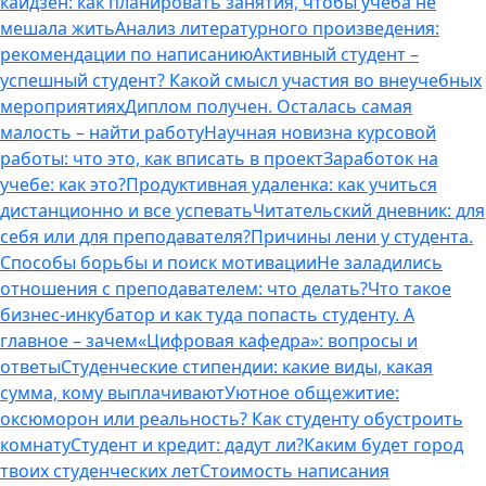
кайдзен: как планировать занятия, чтобы учеба не
мешала жить
Анализ литературного произведения:
рекомендации по написанию
Активный студент –
успешный студент? Какой смысл участия во внеучебных
мероприятиях
Диплом получен. Осталась самая
малость – найти работу
Научная новизна курсовой
работы: что это, как вписать в проект
Заработок на
учебе: как это?
Продуктивная удаленка: как учиться
дистанционно и все успевать
Читательский дневник: для
себя или для преподавателя?
Причины лени у студента.
Способы борьбы и поиск мотивации
Не заладились
отношения с преподавателем: что делать?
Что такое
бизнес-инкубатор и как туда попасть студенту. А
главное – зачем
«Цифровая кафедра»: вопросы и
ответы
Студенческие стипендии: какие виды, какая
сумма, кому выплачивают
Уютное общежитие:
оксюморон или реальность? Как студенту обустроить
комнату
Студент и кредит: дадут ли?
Каким будет город
твоих студенческих лет
Стоимость написания