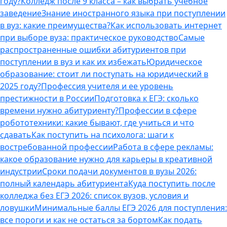
году?
Колледж после 9 класса – как выбрать учебное
заведение
Знание иностранного языка при поступлении
в вуз: какие преимущества?
Как использовать интернет
при выборе вуза: практическое руководство
Самые
распространенные ошибки абитуриентов при
поступлении в вуз и как их избежать
Юридическое
образование: стоит ли поступать на юридический в
2025 году?
Профессия учителя и ее уровень
престижности в России
Подготовка к ЕГЭ: сколько
времени нужно абитуриенту?
Профессии в сфере
робототехники: какие бывают, где учиться и что
сдавать
Как поступить на психолога: шаги к
востребованной профессии
Работа в сфере рекламы:
какое образование нужно для карьеры в креативной
индустрии
Сроки подачи документов в вузы 2026:
полный календарь абитуриента
Куда поступить после
колледжа без ЕГЭ 2026: список вузов, условия и
ловушки
Минимальные баллы ЕГЭ 2026 для поступления:
все пороги и как не остаться за бортом
Как подать