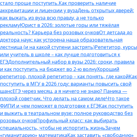
стало проще поступить.
Как проверить наличие
аккредитации и лицензии у вуза
День открытых дверей:
как выжать из вуза всю правду, а не только
рекламу
Юрист в 2026: золотые горы или тяжёлая
реальность? Карьера без розовых очков
От детсада до
доктора наук: как устроена наша образовательная
лестница (и на какой ступени застрять)
Репетитор, курсы
или учитель в школе – как лучше подготовиться к
ЕГЭ
Дополнительный набор в вузы 2026: сроки, правила
и как поступить на бюджет во 2‑ю волну
Хороший
репетитор, плохой репетитор – как понять, где какой
Как
поступить в МГУ в 2026 году: варианты повысить свой
шанс
ЕГЭ через месяц, а я ничего не знаю? Паника —
плохой советчик. Что делать на самом деле
Что такое
ФИПИ и чем поможет в подготовке к ЕГЭ
Как поступить
и выжить в театральном вузе: полное руководство без
розовых очков
Профильный класс: как выбирать
специальность, чтобы не испортить жизнь
Зачем
«гуманитарию» математика
Как заставить «свободную»