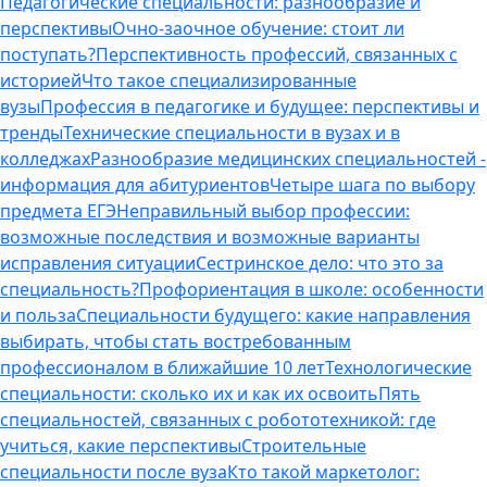
Педагогические специальности: разнообразие и
перспективы
Очно-заочное обучение: стоит ли
поступать?
Перспективность профессий, связанных с
историей
Что такое специализированные
вузы
Профессия в педагогике и будущее: перспективы и
тренды
Технические специальности в вузах и в
колледжах
Разнообразие медицинских специальностей -
информация для абитуриентов
Четыре шага по выбору
предмета ЕГЭ
Неправильный выбор профессии:
возможные последствия и возможные варианты
исправления ситуации
Сестринское дело: что это за
специальность?
Профориентация в школе: особенности
и польза
Специальности будущего: какие направления
выбирать, чтобы стать востребованным
профессионалом в ближайшие 10 лет
Технологические
специальности: сколько их и как их освоить
Пять
специальностей, связанных с робототехникой: где
учиться, какие перспективы
Строительные
специальности после вуза
Кто такой маркетолог: