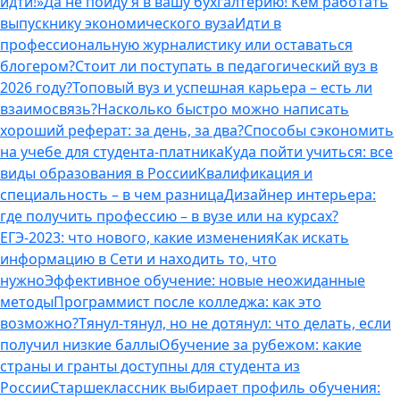
идти!»
Да не пойду я в вашу бухгалтерию! Кем работать
выпускнику экономического вуза
Идти в
профессиональную журналистику или оставаться
блогером?
Стоит ли поступать в педагогический вуз в
2026 году?
Топовый вуз и успешная карьера – есть ли
взаимосвязь?
Насколько быстро можно написать
хороший реферат: за день, за два?
Способы сэкономить
на учебе для студента-платника
Куда пойти учиться: все
виды образования в России
Квалификация и
специальность – в чем разница
Дизайнер интерьера:
где получить профессию – в вузе или на курсах?
ЕГЭ-2023: что нового, какие изменения
Как искать
информацию в Сети и находить то, что
нужно
Эффективное обучение: новые неожиданные
методы
Программист после колледжа: как это
возможно?
Тянул-тянул, но не дотянул: что делать, если
получил низкие баллы
Обучение за рубежом: какие
страны и гранты доступны для студента из
России
Старшеклассник выбирает профиль обучения: