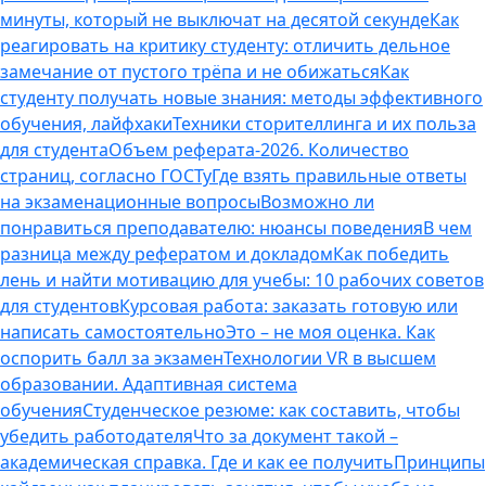
минуты, который не выключат на десятой секунде
Как
реагировать на критику студенту: отличить дельное
замечание от пустого трёпа и не обижаться
Как
студенту получать новые знания: методы эффективного
обучения, лайфхаки
Техники сторителлинга и их польза
для студента
Объем реферата-2026. Количество
страниц, согласно ГОСТу
Где взять правильные ответы
на экзаменационные вопросы
Возможно ли
понравиться преподавателю: нюансы поведения
В чем
разница между рефератом и докладом
Как победить
лень и найти мотивацию для учебы: 10 рабочих советов
для студентов
Курсовая работа: заказать готовую или
написать самостоятельно
Это – не моя оценка. Как
оспорить балл за экзамен
Технологии VR в высшем
образовании. Адаптивная система
обучения
Студенческое резюме: как составить, чтобы
убедить работодателя
Что за документ такой –
академическая справка. Где и как ее получить
Принципы