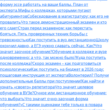
форму эссе работать на ваши баллы. План от
эксперта.
Мифы о колледжах, которыми пугают
абитуриентов
Собеседование в магистратуру: как его не
провалить
Что такое демонстрационный экзамен и кто
его сдает
Страх перед экзаменом: как перестать
бояться. Пять проверенных техник борьбы с
тревожностью
Как поступить в вуз дистанционно
Школу
окончил давно, а ЕГЭ нужно сдавать сейчас. Как?
Что
значит заочное обучение?
Обучение в колледже и вузе
одновременно: а что, так можно было?
Куда поступить
после колледжа?
Скоро экзамен – как подготовиться
психологически
Как поступить на бюджет в 2026 году:
пошаговая инструкция от эксперта
Волонтерил? Получи
дополнительные баллы при поступлении!
Как найти и
узнать «своего» репетитора
Что значит целевое
обучение в ВУЗе?
Очное или дистанционное обучение:
что выбрать
Что значит очно-заочная форма
обучения?
«С такими оценками тебе только в повара