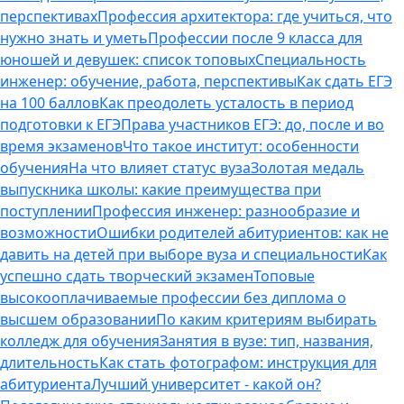
перспективах
Профессия архитектора: где учиться, что
нужно знать и уметь
Профессии после 9 класса для
юношей и девушек: список топовых
Специальность
инженер: обучение, работа, перспективы
Как сдать ЕГЭ
на 100 баллов
Как преодолеть усталость в период
подготовки к ЕГЭ
Права участников ЕГЭ: до, после и во
время экзаменов
Что такое институт: особенности
обучения
На что влияет статус вуза
Золотая медаль
выпускника школы: какие преимущества при
поступлении
Профессия инженер: разнообразие и
возможности
Ошибки родителей абитуриентов: как не
давить на детей при выборе вуза и специальности
Как
успешно сдать творческий экзамен
Топовые
высокооплачиваемые профессии без диплома о
высшем образовании
По каким критериям выбирать
колледж для обучения
Занятия в вузе: тип, названия,
длительность
Как стать фотографом: инструкция для
абитуриента
Лучший университет - какой он?