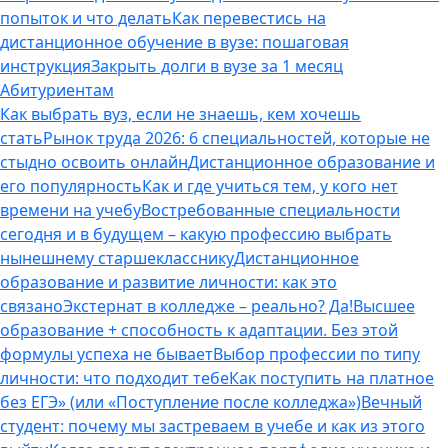
попыток и что делать
Как перевестись на
дистанционное обучение в вузе: пошаговая
инструкция
Закрыть долги в вузе за 1 месяц
Абитуриентам
Как выбрать вуз, если не знаешь, кем хочешь
стать
Рынок труда 2026: 6 специальностей, которые не
стыдно освоить онлайн
Дистанционное образование и
его популярность
Как и где учиться тем, у кого нет
времени на учебу
Востребованные специальности
сегодня и в будущем – какую профессию выбрать
нынешнему старшекласснику
Дистанционное
образование и развитие личности: как это
связано
Экстернат в колледже – реально? Да!
Высшее
образование + способность к адаптации. Без этой
формулы успеха не бывает
Выбор профессии по типу
личности: что подходит тебе
Как поступить на платное
без ЕГЭ» (или «Поступление после колледжа»)
Вечный
студент: почему мы застреваем в учебе и как из этого