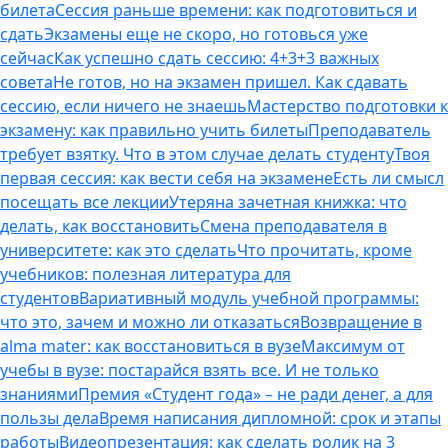
билета
Сессия раньше времени: как подготовиться и
сдать
Экзамены еще не скоро, но готовься уже
сейчас
Как успешно сдать сессию: 4+3+3 важных
совета
Не готов, но на экзамен пришел. Как сдавать
сессию, если ничего не знаешь
Мастерство подготовки к
экзамену: как правильно учить билеты
Преподаватель
требует взятку. Что в этом случае делать студенту
Твоя
первая сессия: как вести себя на экзамене
Есть ли смысл
посещать все лекции
Утеряна зачетная книжка: что
делать, как восстановить
Смена преподавателя в
университете: как это сделать
Что прочитать, кроме
учебников: полезная литература для
студентов
Вариативный модуль учебной программы:
что это, зачем и можно ли отказаться
Возвращение в
alma mater: как восстановиться в вузе
Максимум от
учебы в вузе: постарайся взять все. И не только
знаниями
Премия «Студент года» – не ради денег, а для
пользы дела
Время написания дипломной: срок и этапы
работы
Видеопрезентация: как сделать ролик на 3