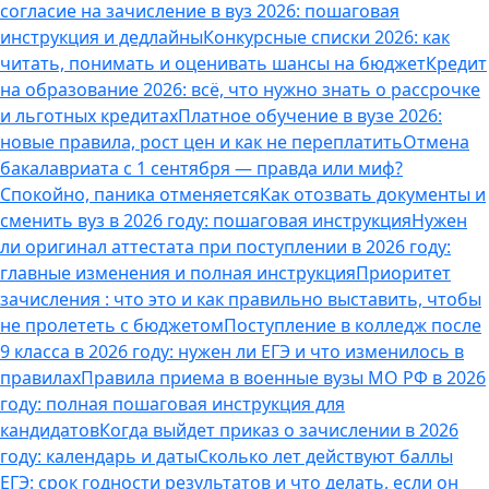
согласие на зачисление в вуз 2026: пошаговая
инструкция и дедлайны
Конкурсные списки 2026: как
читать, понимать и оценивать шансы на бюджет
Кредит
на образование 2026: всё, что нужно знать о рассрочке
и льготных кредитах
Платное обучение в вузе 2026:
новые правила, рост цен и как не переплатить
Отмена
бакалавриата с 1 сентября — правда или миф?
Спокойно, паника отменяется
Как отозвать документы и
сменить вуз в 2026 году: пошаговая инструкция
Нужен
ли оригинал аттестата при поступлении в 2026 году:
главные изменения и полная инструкция
Приоритет
зачисления : что это и как правильно выставить, чтобы
не пролететь с бюджетом
Поступление в колледж после
9 класса в 2026 году: нужен ли ЕГЭ и что изменилось в
правилах
Правила приема в военные вузы МО РФ в 2026
году: полная пошаговая инструкция для
кандидатов
Когда выйдет приказ о зачислении в 2026
году: календарь и даты
Сколько лет действуют баллы
ЕГЭ: срок годности результатов и что делать, если он