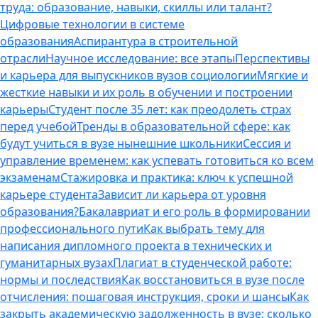
труда: образование, навыки, скиллы или талант?
Цифровые технологии в системе
образования
Аспирантура в строительной
отрасли
Научное исследование: все этапы
Перспективы
и карьера для выпускников вузов социологии
Мягкие и
жесткие навыки и их роль в обучении и построении
карьеры
Студент после 35 лет: как преодолеть страх
перед учебой
Тренды в образовательной сфере: как
будут учиться в вузе нынешние школьники
Сессия и
управление временем: как успевать готовиться ко всем
экзаменам
Стажировка и практика: ключ к успешной
карьере студента
Зависит ли карьера от уровня
образования?
Бакалавриат и его роль в формировании
профессионального пути
Как выбрать тему для
написания дипломного проекта в технических и
гуманитарных вузах
Плагиат в студенческой работе:
нормы и последствия
Как восстановиться в вузе после
отчисления: пошаговая инструкция, сроки и шансы
Как
закрыть академическую задолженность в вузе: сколько