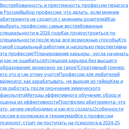
Востребованность и престижность профессии педагога
в России
Выбор профессии: что делать, если мнение
абитуриента не сходится с мнением родителей
Как
выбрать профессию: самые востребованные
специальности в 2026 году
Как трудоустроиться по
специальности после вуза: все возможные способы
Кто
такой социальный работник и насколько перспективна
эта профессия?
Планирование карьеры - когда начинать
и как не ошибиться
Успешная карьера без высшего
образования: возможно ли такое?
Спортивный тренер:
кто это и где этому учатся
Профессии для любителей
видеоигр: как зарабатывать, не выходя из гейма
Кем и
где работать после окончания химического
факультета
Методы эффективного обучения: обзор и
оценка их эффективности
Портфолио абитуриента: что
это, зачем необходимо и как его создать
Особенности
сессии в колледжах и техникумах
Все о профессии
психолог: стоит ли поступать на психолога в 2024-25