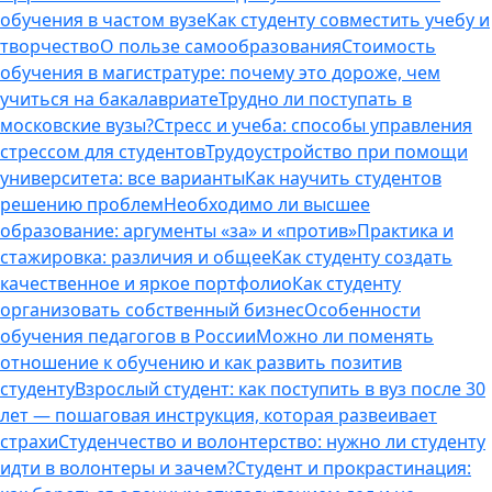
обучения в частом вузе
Как студенту совместить учебу и
творчество
О пользе самообразования
Стоимость
обучения в магистратуре: почему это дороже, чем
учиться на бакалавриате
Трудно ли поступать в
московские вузы?
Стресс и учеба: способы управления
стрессом для студентов
Трудоустройство при помощи
университета: все варианты
Как научить студентов
решению проблем
Необходимо ли высшее
образование: аргументы «за» и «против»
Практика и
стажировка: различия и общее
Как студенту создать
качественное и яркое портфолио
Как студенту
организовать собственный бизнес
Особенности
обучения педагогов в России
Можно ли поменять
отношение к обучению и как развить позитив
студенту
Взрослый студент: как поступить в вуз после 30
лет — пошаговая инструкция, которая развеивает
страхи
Студенчество и волонтерство: нужно ли cтуденту
идти в волонтеры и зачем?
Студент и прокрастинация: