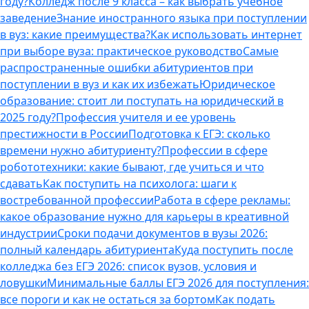
году?
Колледж после 9 класса – как выбрать учебное
заведение
Знание иностранного языка при поступлении
в вуз: какие преимущества?
Как использовать интернет
при выборе вуза: практическое руководство
Самые
распространенные ошибки абитуриентов при
поступлении в вуз и как их избежать
Юридическое
образование: стоит ли поступать на юридический в
2025 году?
Профессия учителя и ее уровень
престижности в России
Подготовка к ЕГЭ: сколько
времени нужно абитуриенту?
Профессии в сфере
робототехники: какие бывают, где учиться и что
сдавать
Как поступить на психолога: шаги к
востребованной профессии
Работа в сфере рекламы:
какое образование нужно для карьеры в креативной
индустрии
Сроки подачи документов в вузы 2026:
полный календарь абитуриента
Куда поступить после
колледжа без ЕГЭ 2026: список вузов, условия и
ловушки
Минимальные баллы ЕГЭ 2026 для поступления:
все пороги и как не остаться за бортом
Как подать