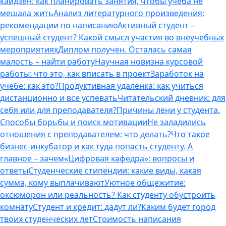
кайдзен: как планировать занятия, чтобы учеба не
мешала жить
Анализ литературного произведения:
рекомендации по написанию
Активный студент –
успешный студент? Какой смысл участия во внеучебных
мероприятиях
Диплом получен. Осталась самая
малость – найти работу
Научная новизна курсовой
работы: что это, как вписать в проект
Заработок на
учебе: как это?
Продуктивная удаленка: как учиться
дистанционно и все успевать
Читательский дневник: для
себя или для преподавателя?
Причины лени у студента.
Способы борьбы и поиск мотивации
Не заладились
отношения с преподавателем: что делать?
Что такое
бизнес-инкубатор и как туда попасть студенту. А
главное – зачем
«Цифровая кафедра»: вопросы и
ответы
Студенческие стипендии: какие виды, какая
сумма, кому выплачивают
Уютное общежитие:
оксюморон или реальность? Как студенту обустроить
комнату
Студент и кредит: дадут ли?
Каким будет город
твоих студенческих лет
Стоимость написания