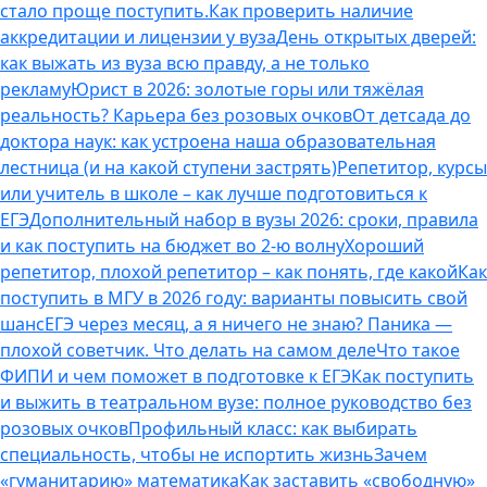
стало проще поступить.
Как проверить наличие
аккредитации и лицензии у вуза
День открытых дверей:
как выжать из вуза всю правду, а не только
рекламу
Юрист в 2026: золотые горы или тяжёлая
реальность? Карьера без розовых очков
От детсада до
доктора наук: как устроена наша образовательная
лестница (и на какой ступени застрять)
Репетитор, курсы
или учитель в школе – как лучше подготовиться к
ЕГЭ
Дополнительный набор в вузы 2026: сроки, правила
и как поступить на бюджет во 2‑ю волну
Хороший
репетитор, плохой репетитор – как понять, где какой
Как
поступить в МГУ в 2026 году: варианты повысить свой
шанс
ЕГЭ через месяц, а я ничего не знаю? Паника —
плохой советчик. Что делать на самом деле
Что такое
ФИПИ и чем поможет в подготовке к ЕГЭ
Как поступить
и выжить в театральном вузе: полное руководство без
розовых очков
Профильный класс: как выбирать
специальность, чтобы не испортить жизнь
Зачем
«гуманитарию» математика
Как заставить «свободную»