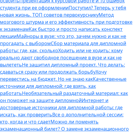
освоить
Презентация к курсовой работе и 10 ошибок
студента при ее оформлении
Поступил? Теперь у тебя
новая жизнь. ТОП советов первокурснику
Метод
мозгового штурма и его эффективность при подготовке
к экзаменам
Как быстро и просто написать конспект
лекции
Майноры в вузе: что это, зачем нужно и как не
прогадать с выбором
Сбор материала для дипломной
работы: где, как, сколько
Ходить или не ходить: кому
реально дают свободное посещение в вузе и как не
вылететь
Не защитил дипломный проект. Что делать:
сдаваться сразу или продолжать борьбу
Хочу
перевестись на бюджет. Но не знаю как
Качественные
источники для дипломной: где взять, как
работать
Необязательный раздаточный материал: как
он поможет на защите дипломной
Интернет и
достоверные источники для дипломной работы: где
искать, как проверить
Все о дополнительной сессии:
кто, когда и что сдает
Можно ли поменять
экзаменационный билет? О замене экзаменационного