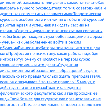
дипломной: заказывать или делать самостоятельно
Как
выбрать научного руководителя: топ-10 советов
Учеба и
декрет: как совместить несовместимое
Теоретическая
курсовая: особенности и отличия от обычной курсовой
работы
Первая и успешная! Как сдать сессию на
отлично
Секреты идеального конспекта: как составить,
чтобы быстро находить нужное
Возвращение в формат
«учеба»: как безболезненно войти в режим
обучения
Бизнес-инкубаторы при вузах: что это и для
кого
Профессия по психотипу: какая работа подойдет
интроверту
Почему отчисляют на первом курсе:
главные причины и что делать
Студент на
дистанционном образовании – образцовый студент.
Насколько это правда?
Сколько ждать преподавателя,
если он опаздывает. Что такое правило 15 минут, и
действует ли оно в вузах
Практика студента
филологического факультета: как и где проходит, ее
виды
Свой бизнес для студента: как организовать и не
«прогореть»
Тема для дипломного проекта: «золотые»