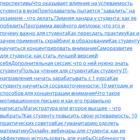
перспективы
Что оказывает влияние на успеваемость
студента в вузе
Преподаватель пытается "завалить" на
экзамене - что делать?
Зимняя хандра у студента: как ее
победить
Программа двойного диплома: что это и
почему важно для студента
Как пересдать практику
Как и
зачем применять скрайбинг в образовании
Как студенту
научиться концентрировать внимание
Саморазвитие
для студента: как стать лучшей версией
себя
Дополнительная сессия: что о ней нужно знать
студенту
Польза чтения для студента
Как студенту IT-
направления начать зарабатывать с 1 курса
Как
студенту научиться сосредоточенности: 10 методик и
способов для концентрации внимания
Что такое
мотивационное письмо и как его правильно
написать
Магистратура или второе высшее – что
выбрать?
Как студенту повысить свою успеваемость: 10
практических советов
Как гуманитарию одолеть
математику
Онлайн- вебинары для студента: как их
эффективно использовать для учебы
Особенности