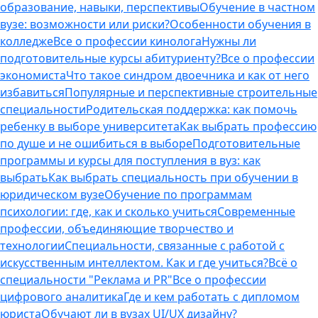
образование, навыки, перспективы
Обучение в частном
вузе: возможности или риски?
Особенности обучения в
колледже
Все о профессии кинолога
Нужны ли
подготовительные курсы абитуриенту?
Все о профессии
экономиста
Что такое синдром двоечника и как от него
избавиться
Популярные и перспективные строительные
специальности
Родительская поддержка: как помочь
ребенку в выборе университета
Как выбрать профессию
по душе и не ошибиться в выборе
Подготовительные
программы и курсы для поступления в вуз: как
выбрать
Как выбрать специальность при обучении в
юридическом вузе
Обучение по программам
психологии: где, как и сколько учиться
Современные
профессии, объединяющие творчество и
технологии
Специальности, связанные с работой с
искусственным интеллектом. Как и где учиться?
Всё о
специальности "Реклама и PR"
Все о профессии
цифрового аналитика
Где и кем работать с дипломом
юриста
Обучают ли в вузах UI/UX дизайну?