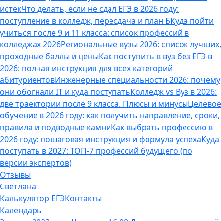
истек
Что делать, если не сдал ЕГЭ в 2026 году:
поступление в колледж, пересдача и план Б
Куда пойти
учиться после 9 и 11 класса: список профессий в
колледжах 2026
Региональные вузы 2026: список лучших,
проходные баллы и цены
Как поступить в вуз без ЕГЭ в
2026: полная инструкция для всех категорий
абитуриентов
Инженерные специальности 2026: почему
они обогнали IT и куда поступать
Колледж vs Вуз в 2026:
две траектории после 9 класса. Плюсы и минусы
Целевое
обучение в 2026 году: как получить направление, сроки,
правила и подводные камни
Как выбрать профессию в
2026 году: пошаговая инструкция и формула успеха
Куда
поступать в 2027: ТОП-7 профессий будущего (по
версии экспертов)
Отзывы
Светлана
Калькулятор ЕГЭ
Контакты
Календарь