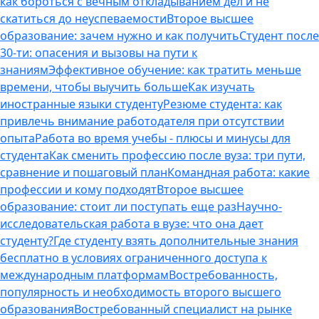
как бороться с вечным откладыванием дел и не
скатиться до неуспеваемости
Второе высшее
образование: зачем нужно и как получить
Студент после
30-ти: опасения и вызовы на пути к
знаниям
Эффективное обучение: как тратить меньше
времени, чтобы выучить больше
Как изучать
иностранные языки студенту
Резюме студента: как
привлечь внимание работодателя при отсутствии
опыта
Работа во время учебы - плюсы и минусы для
студента
Как сменить профессию после вуза: три пути,
сравнение и пошаговый план
Командная работа: какие
профессии и кому подходят
Второе высшее
образование: стоит ли поступать еще раз
Научно-
исследовательская работа в вузе: что она дает
студенту?
Где студенту взять дополнительные знания
бесплатно в условиях ограниченного доступа к
международным платформам
Востребованность,
популярность и необходимость второго высшего
образования
Востребованный специалист на рынке