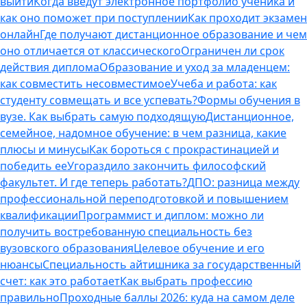
выйти
Когда введут электронное портфолио ученика и
как оно поможет при поступлении
Как проходит экзамен
онлайн
Где получают дистанционное образование и чем
оно отличается от классического
Ограничен ли срок
действия диплома
Образование и уход за младенцем:
как совместить несовместимое
Учеба и работа: как
студенту совмещать и все успевать?
Формы обучения в
вузе. Как выбрать самую подходящую
Дистанционное,
семейное, надомное обучение: в чем разница, какие
плюсы и минусы
Как бороться с прокрастинацией и
победить ее
Угораздило закончить философский
факультет. И где теперь работать?
ДПО: разница между
профессиональной переподготовкой и повышением
квалификации
Программист и диплом: можно ли
получить востребованную специальность без
вузовского образования
Целевое обучение и его
нюансы
Специальность айтишника за государственный
счет: как это работает
Как выбрать профессию
правильно
Проходные баллы 2026: куда на самом деле