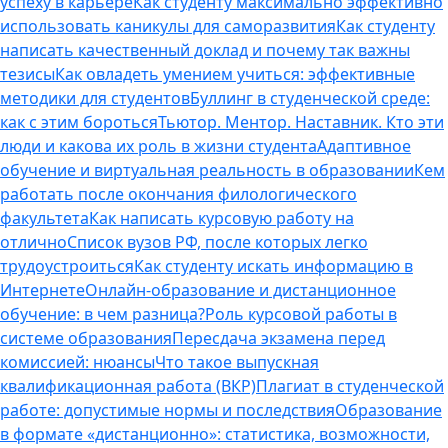
успеху в карьере
Как студенту максимально эффективно
использовать каникулы для саморазвития
Как студенту
написать качественный доклад и почему так важны
тезисы
Как овладеть умением учиться: эффективные
методики для студентов
Буллинг в студенческой среде:
как с этим бороться
Тьютор. Ментор. Наставник. Кто эти
люди и какова их роль в жизни студента
Адаптивное
обучение и виртуальная реальность в образовании
Кем
работать после окончания филологического
факультета
Как написать курсовую работу на
отлично
Список вузов РФ, после которых легко
трудоустроиться
Как студенту искать информацию в
Интернете
Онлайн-образование и дистанционное
обучение: в чем разница?
Роль курсовой работы в
системе образования
Пересдача экзамена перед
комиссией: нюансы
Что такое выпускная
квалификационная работа (ВКР)
Плагиат в студенческой
работе: допустимые нормы и последствия
Образование
в формате «дистанционно»: статистика, возможности,