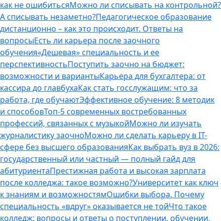
как не ошибиться
Можно ли списывать на контрольной?
А списывать незаметно?
Педагогическое образование
дистанционно – как это происходит. Ответы на
вопросы
Есть ли карьера после заочного
обучения
«Дешевая» специальность и ее
перспективность
Поступить заочно на бюджет:
возможности и варианты
Карьера для бухгалтера: от
кассира до главбуха
Как стать госслужащим: что за
работа, где обучают
Эффективное обучение: 8 методик
и способов
Топ-5 современных востребованных
профессий, связанных с музыкой
Можно ли изучать
журналистику заочно
Можно ли сделать карьеру в IT-
сфере без высшего образования
Как выбрать вуз в 2026:
государственный или частный — полный гайд для
абитуриента
Престижная работа и высокая зарплата
после колледжа: такое возможно?
Университет как ключ
к знаниям и возможностям
Ошибки выбора. Почему
специальность «вдруг» оказывается не той
Что такое
колледж: вопросы и ответы о поступлении, обучении,