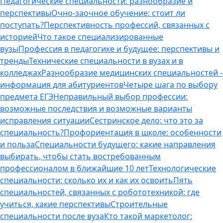
Педагогические специальности: разнообразие и
перспективы
Очно-заочное обучение: стоит ли
поступать?
Перспективность профессий, связанных с
историей
Что такое специализированные
вузы
Профессия в педагогике и будущее: перспективы и
тренды
Технические специальности в вузах и в
колледжах
Разнообразие медицинских специальностей -
информация для абитуриентов
Четыре шага по выбору
предмета ЕГЭ
Неправильный выбор профессии:
возможные последствия и возможные варианты
исправления ситуации
Сестринское дело: что это за
специальность?
Профориентация в школе: особенности
и польза
Специальности будущего: какие направления
выбирать, чтобы стать востребованным
профессионалом в ближайшие 10 лет
Технологические
специальности: сколько их и как их освоить
Пять
специальностей, связанных с робототехникой: где
учиться, какие перспективы
Строительные
специальности после вуза
Кто такой маркетолог: