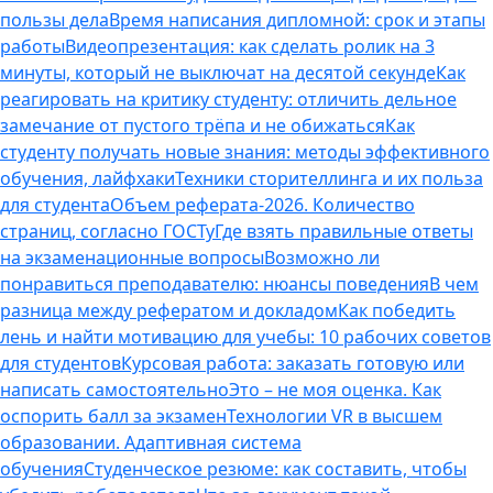
пользы дела
Время написания дипломной: срок и этапы
работы
Видеопрезентация: как сделать ролик на 3
минуты, который не выключат на десятой секунде
Как
реагировать на критику студенту: отличить дельное
замечание от пустого трёпа и не обижаться
Как
студенту получать новые знания: методы эффективного
обучения, лайфхаки
Техники сторителлинга и их польза
для студента
Объем реферата-2026. Количество
страниц, согласно ГОСТу
Где взять правильные ответы
на экзаменационные вопросы
Возможно ли
понравиться преподавателю: нюансы поведения
В чем
разница между рефератом и докладом
Как победить
лень и найти мотивацию для учебы: 10 рабочих советов
для студентов
Курсовая работа: заказать готовую или
написать самостоятельно
Это – не моя оценка. Как
оспорить балл за экзамен
Технологии VR в высшем
образовании. Адаптивная система
обучения
Студенческое резюме: как составить, чтобы