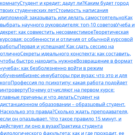
комнату
Студент и кредит: дадут ли?
Каким будет город
твоих студенческих лет
Стоимость написания
дипломной: заказывать или делать самостоятельно
Как
выбрать научного руководителя: топ-10 советов
Учеба и
декрет: как совместить несовместимое
Теоретическая
курсовая: особенности и отличия от обычной курсовой
работы
Первая и успешная! Как сдать сессию на
отлично
Секреты идеального конспекта: как составить,
чтобы быстро находить нужное
Возвращение в формат
«учеба»: как безболезненно войти в режим
обучения
Бизнес-инкубаторы при вузах: что это и для
кого
Профессия по психотипу: какая работа подойдет
интроверту
Почему отчисляют на первом курсе:
главные причины и что делать
Студент на
дистанционном образовании – образцовый студент.
Насколько это правда?
Сколько ждать преподавателя,
если он опаздывает. Что такое правило 15 минут, и
действует ли оно в вузах
Практика студента
филологического факультета: как и где проходит, ее