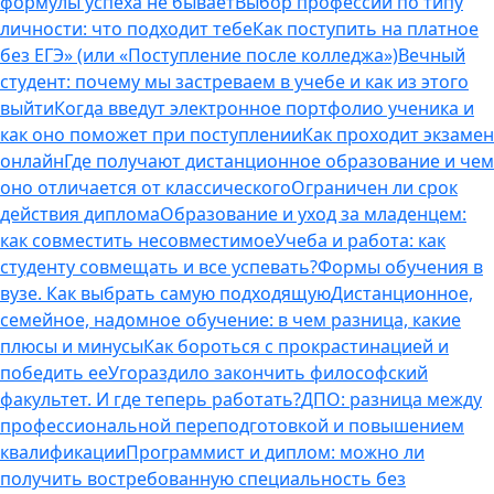
формулы успеха не бывает
Выбор профессии по типу
личности: что подходит тебе
Как поступить на платное
без ЕГЭ» (или «Поступление после колледжа»)
Вечный
студент: почему мы застреваем в учебе и как из этого
выйти
Когда введут электронное портфолио ученика и
как оно поможет при поступлении
Как проходит экзамен
онлайн
Где получают дистанционное образование и чем
оно отличается от классического
Ограничен ли срок
действия диплома
Образование и уход за младенцем:
как совместить несовместимое
Учеба и работа: как
студенту совмещать и все успевать?
Формы обучения в
вузе. Как выбрать самую подходящую
Дистанционное,
семейное, надомное обучение: в чем разница, какие
плюсы и минусы
Как бороться с прокрастинацией и
победить ее
Угораздило закончить философский
факультет. И где теперь работать?
ДПО: разница между
профессиональной переподготовкой и повышением
квалификации
Программист и диплом: можно ли
получить востребованную специальность без