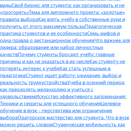
виды
Свой бизнес для студента: как организовать и не
«прогореть»
Тема для дипломного проекта: «золотые»
правила выбора
Как взять учебу в собственные руки и
получить от этого максимум пользы
Педагогическая
практика студентов и ее особенности
Семь мифов и
одна правда о дистанционном обучении
Что важнее для
лидера: образование или набор личностных
качеств
Почему студенты бросают учебу: главные
причины и как не оказаться в их числе
Как студенту не
потерять интерес к учебе
Как стать успешным в
педагогике
Студент ищет работу: ожидания, выбор и
реальность трудоустройства
Учеба в осенний период:
как преодолеть меланхолию и учиться с
удовольствием
Искусство эффективного запоминания:
Техники и секреты для успешного обучения
Целевое
обучение в вузе – перспектива или ограничение
выбора
Ораторское мастерство для студента. Что в вузе
можно решить словом
Студенческая мобильность как