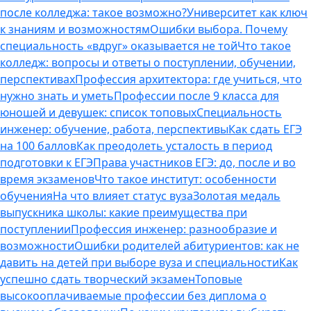
после колледжа: такое возможно?
Университет как ключ
к знаниям и возможностям
Ошибки выбора. Почему
специальность «вдруг» оказывается не той
Что такое
колледж: вопросы и ответы о поступлении, обучении,
перспективах
Профессия архитектора: где учиться, что
нужно знать и уметь
Профессии после 9 класса для
юношей и девушек: список топовых
Специальность
инженер: обучение, работа, перспективы
Как сдать ЕГЭ
на 100 баллов
Как преодолеть усталость в период
подготовки к ЕГЭ
Права участников ЕГЭ: до, после и во
время экзаменов
Что такое институт: особенности
обучения
На что влияет статус вуза
Золотая медаль
выпускника школы: какие преимущества при
поступлении
Профессия инженер: разнообразие и
возможности
Ошибки родителей абитуриентов: как не
давить на детей при выборе вуза и специальности
Как
успешно сдать творческий экзамен
Топовые
высокооплачиваемые профессии без диплома о