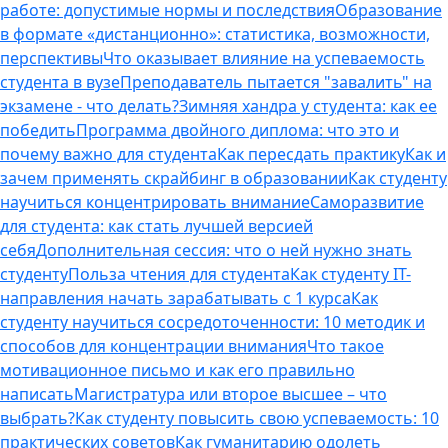
работе: допустимые нормы и последствия
Образование
в формате «дистанционно»: статистика, возможности,
перспективы
Что оказывает влияние на успеваемость
студента в вузе
Преподаватель пытается "завалить" на
экзамене - что делать?
Зимняя хандра у студента: как ее
победить
Программа двойного диплома: что это и
почему важно для студента
Как пересдать практику
Как и
зачем применять скрайбинг в образовании
Как студенту
научиться концентрировать внимание
Саморазвитие
для студента: как стать лучшей версией
себя
Дополнительная сессия: что о ней нужно знать
студенту
Польза чтения для студента
Как студенту IT-
направления начать зарабатывать с 1 курса
Как
студенту научиться сосредоточенности: 10 методик и
способов для концентрации внимания
Что такое
мотивационное письмо и как его правильно
написать
Магистратура или второе высшее – что
выбрать?
Как студенту повысить свою успеваемость: 10
практических советов
Как гуманитарию одолеть