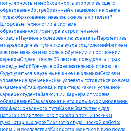
популярность и необходимость второго высшего
образования
Востребованный специалист на рынке
труда: образование, навыки, скиллы или талант?
Цифровые технологии в системе
образования
Аспирантура в строительной
отрасли
Научное исследование: все этапы
Перспективы
и карьера для выпускников вузов социологии
Мягкие и
жесткие навыки и их роль в обучении и построении
карьеры
Студент после 35 лет: как преодолеть страх
перед учебой
Тренды в образовательной сфере: как
будут учиться в вузе нынешние школьники
Сессия и
управление временем: как успевать готовиться ко всем
экзаменам
Стажировка и практика: ключ к успешной
карьере студента
Зависит ли карьера от уровня
образования?
Бакалавриат и его роль в формировании
профессионального пути
Как выбрать тему для
написания дипломного проекта в технических и
гуманитарных вузах
Плагиат в студенческой работе:
нормы и последствия
Как восстановиться в вузе после