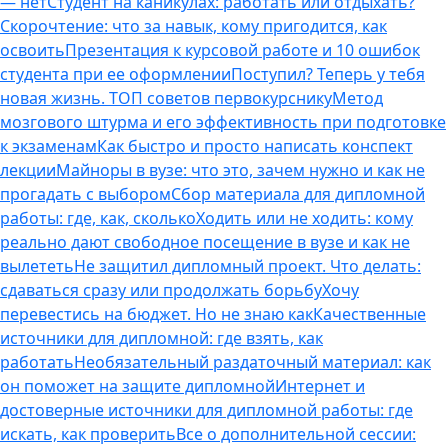
— нет
Студент на каникулах: работать или отдыхать?
Скорочтение: что за навык, кому пригодится, как
освоить
Презентация к курсовой работе и 10 ошибок
студента при ее оформлении
Поступил? Теперь у тебя
новая жизнь. ТОП советов первокурснику
Метод
мозгового штурма и его эффективность при подготовке
к экзаменам
Как быстро и просто написать конспект
лекции
Майноры в вузе: что это, зачем нужно и как не
прогадать с выбором
Сбор материала для дипломной
работы: где, как, сколько
Ходить или не ходить: кому
реально дают свободное посещение в вузе и как не
вылететь
Не защитил дипломный проект. Что делать:
сдаваться сразу или продолжать борьбу
Хочу
перевестись на бюджет. Но не знаю как
Качественные
источники для дипломной: где взять, как
работать
Необязательный раздаточный материал: как
он поможет на защите дипломной
Интернет и
достоверные источники для дипломной работы: где
искать, как проверить
Все о дополнительной сессии: