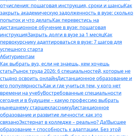
отчисления: пошаговая инструкция, сроки и шансы
Как
закрыть академическую задолженность в вузе: сколько
попыток и что делать
Как перевестись на
дистанционное обучение в вузе: пошаговая
инструкция
Закрыть долги в вузе за 1 месяц
Как
первокурснику адаптироваться в вузе: 7 шагов для
успешного старта
Абитуриентам
Как выбрать вуз, если не знаешь, кем хочешь
стать
Рынок труда 2026: 6 специальностей, которые не
стыдно освоить онлайн
Дистанционное образование и
его популярность
Как и где учиться тем, у кого нет
времени на учебу
Востребованные специальности
сегодня и в будущем – какую профессию выбрать
нынешнему старшекласснику
Дистанционное
образование и развитие личности: как это
связано
Экстернат в колледже – реально? Да!
Высшее
образование + способность к адаптации. Без этой