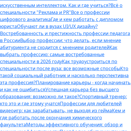
искусственным интеллектом. Как и где учиться?
Всё о
специальности "Реклама и PR"
Все о профессии
цифрового аналитика
Где и кем работать с дипломом
юриста
Обучают ли в вузах UI/UX дизайну?
Востребованность и престижность профессии педагога
в России
Выбор профессии: что делать, если мнение
абитуриента не сходится с мнением родителей
Как
выбрать профессию: самые востребованные
специальности в 2026 году
Как трудоустроиться по
специальности после вуза: все возможные способы
Кто
такой социальный работник и насколько перспективна
эта профессия?
Планирование карьеры - когда начинать
и как не ошибиться
Успешная карьера без высшего
образования: возможно ли такое?
Спортивный тренер:
кто это и где этому учатся
Профессии для любителей
видеоигр: как зарабатывать, не выходя из гейма
Кем и
где работать после окончания химического
факультета
Методы эффективного обучения: обзор и