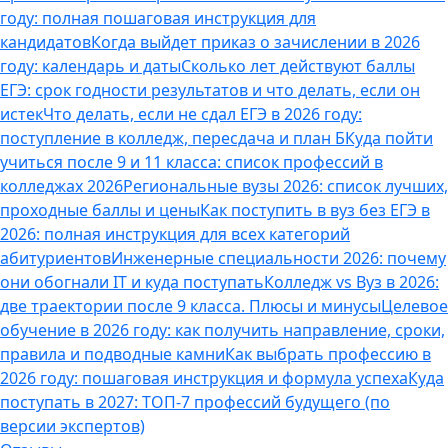
году: полная пошаговая инструкция для
кандидатов
Когда выйдет приказ о зачислении в 2026
году: календарь и даты
Сколько лет действуют баллы
ЕГЭ: срок годности результатов и что делать, если он
истек
Что делать, если не сдал ЕГЭ в 2026 году:
поступление в колледж, пересдача и план Б
Куда пойти
учиться после 9 и 11 класса: список профессий в
колледжах 2026
Региональные вузы 2026: список лучших,
проходные баллы и цены
Как поступить в вуз без ЕГЭ в
2026: полная инструкция для всех категорий
абитуриентов
Инженерные специальности 2026: почему
они обогнали IT и куда поступать
Колледж vs Вуз в 2026:
две траектории после 9 класса. Плюсы и минусы
Целевое
обучение в 2026 году: как получить направление, сроки,
правила и подводные камни
Как выбрать профессию в
2026 году: пошаговая инструкция и формула успеха
Куда
поступать в 2027: ТОП-7 профессий будущего (по
версии экспертов)