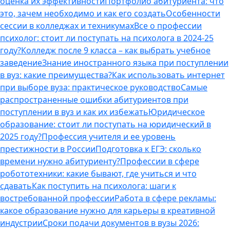
оценка их эффективности
Портфолио абитуриента: что
это, зачем необходимо и как его создать
Особенности
сессии в колледжах и техникумах
Все о профессии
психолог: стоит ли поступать на психолога в 2024-25
году?
Колледж после 9 класса – как выбрать учебное
заведение
Знание иностранного языка при поступлении
в вуз: какие преимущества?
Как использовать интернет
при выборе вуза: практическое руководство
Самые
распространенные ошибки абитуриентов при
поступлении в вуз и как их избежать
Юридическое
образование: стоит ли поступать на юридический в
2025 году?
Профессия учителя и ее уровень
престижности в России
Подготовка к ЕГЭ: сколько
времени нужно абитуриенту?
Профессии в сфере
робототехники: какие бывают, где учиться и что
сдавать
Как поступить на психолога: шаги к
востребованной профессии
Работа в сфере рекламы:
какое образование нужно для карьеры в креативной
индустрии
Сроки подачи документов в вузы 2026: