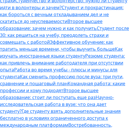
страхи
Студенчество и волонтерство: нужно ли cтуденту
идти в волонтеры и зачем?
Студент и прокрастинация:
как бороться с вечным откладыванием дел и не
скатиться до неуспеваемости
Второе высшее
образование: зачем нужно и как получить
Студент после
30: как решиться на учебу, преодолеть страхи и
совмещать с работой
Эффективное обучение: как
тратить меньше времени, чтобы выучить больше
Как
изучать иностранные языки студенту
Резюме студента:
как привлечь внимание работодателя при отсутствии
опыта
Работа во время учебы - плюсы и минусы для
студента
Как сменить профессию после вуза: три пути,
сравнение и пошаговый план
Командная работа: какие
профессии и кому подходят
Второе высшее
образование: стоит ли поступать еще раз
Научно-
исследовательская работа в вузе: что она дает
студенту?
Где студенту взять дополнительные знания
бесплатно в условиях ограниченного доступа к
международным платформам
Востребованность,