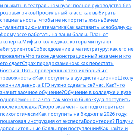
и выжить в театральном вузе: полное руководство без
розовых очков
Профильный класс: как выбирать
специальность, чтобы не испортить жизнь
Зачем
«гуманитарию» математика
Как заставить «свободную»
форму эссе работать на ваши баллы. План от
эксперта.
Мифы о колледжах, которыми пугают
абитуриентов
Собеседование в магистратуру: как его не
провалить
Что такое демонстрационный экзамен и кто
его сдает
Страх перед экзаменом: как перестать
бояться. Пять проверенных техник борьбы с
тревожностью
Как поступить в вуз дистанционно
Школу
окончил давно, а ЕГЭ нужно сдавать сейчас. Как?
Что
значит заочное обучение?
Обучение в колледже и вузе
одновременно: а что, так можно было?
Куда поступить
после колледжа?
Скоро экзамен – как подготовиться
психологически
Как поступить на бюджет в 2026 году:
пошаговая инструкция от эксперта
Волонтерил? Получи
дополнительные баллы при поступлении!
Как найти и