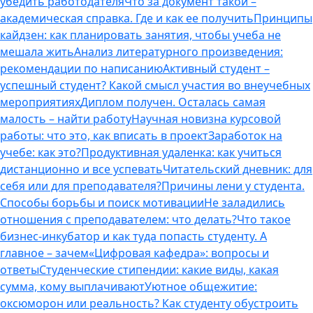
убедить работодателя
Что за документ такой –
академическая справка. Где и как ее получить
Принципы
кайдзен: как планировать занятия, чтобы учеба не
мешала жить
Анализ литературного произведения:
рекомендации по написанию
Активный студент –
успешный студент? Какой смысл участия во внеучебных
мероприятиях
Диплом получен. Осталась самая
малость – найти работу
Научная новизна курсовой
работы: что это, как вписать в проект
Заработок на
учебе: как это?
Продуктивная удаленка: как учиться
дистанционно и все успевать
Читательский дневник: для
себя или для преподавателя?
Причины лени у студента.
Способы борьбы и поиск мотивации
Не заладились
отношения с преподавателем: что делать?
Что такое
бизнес-инкубатор и как туда попасть студенту. А
главное – зачем
«Цифровая кафедра»: вопросы и
ответы
Студенческие стипендии: какие виды, какая
сумма, кому выплачивают
Уютное общежитие:
оксюморон или реальность? Как студенту обустроить