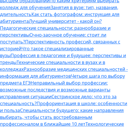
высшем образовании
По каким критериям выбирать
колледж для обучения
Занятия в вузе: тип, названия,
длительность
Как стать фотографом: инструкция для
абитуриента
Лучший университет - какой он?
Педагогические специальности: разнообразие и
перспективы
Очно-заочное обучение: стоит ли
поступать?
Перспективность профессий, связанных с
историей
Что такое специализированные
вузы
Профессия в педагогике и будущее: перспективы и
тренды
Технические специальности в вузах и в
колледжах
Разнообразие медицинских специальностей -
информация для абитуриентов
Четыре шага по выбору
предмета ЕГЭ
Неправильный выбор профессии:
возможные последствия и возможные варианты
исправления ситуации
Сестринское дело: что это за
специальность?
Профориентация в школе: особенности
и польза
Специальности будущего: какие направления
выбирать, чтобы стать востребованным
профессионалом в ближайшие 10 лет
Технологические