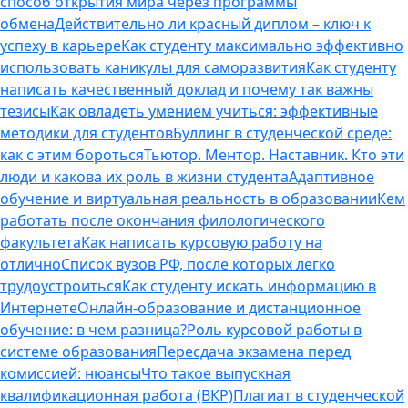
способ открытия мира через программы
обмена
Действительно ли красный диплом – ключ к
успеху в карьере
Как студенту максимально эффективно
использовать каникулы для саморазвития
Как студенту
написать качественный доклад и почему так важны
тезисы
Как овладеть умением учиться: эффективные
методики для студентов
Буллинг в студенческой среде:
как с этим бороться
Тьютор. Ментор. Наставник. Кто эти
люди и какова их роль в жизни студента
Адаптивное
обучение и виртуальная реальность в образовании
Кем
работать после окончания филологического
факультета
Как написать курсовую работу на
отлично
Список вузов РФ, после которых легко
трудоустроиться
Как студенту искать информацию в
Интернете
Онлайн-образование и дистанционное
обучение: в чем разница?
Роль курсовой работы в
системе образования
Пересдача экзамена перед
комиссией: нюансы
Что такое выпускная
квалификационная работа (ВКР)
Плагиат в студенческой