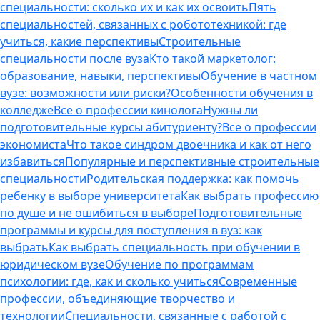
специальности: сколько их и как их освоить
Пять
специальностей, связанных с робототехникой: где
учиться, какие перспективы
Строительные
специальности после вуза
Кто такой маркетолог:
образование, навыки, перспективы
Обучение в частном
вузе: возможности или риски?
Особенности обучения в
колледже
Все о профессии кинолога
Нужны ли
подготовительные курсы абитуриенту?
Все о профессии
экономиста
Что такое синдром двоечника и как от него
избавиться
Популярные и перспективные строительные
специальности
Родительская поддержка: как помочь
ребенку в выборе университета
Как выбрать профессию
по душе и не ошибиться в выборе
Подготовительные
программы и курсы для поступления в вуз: как
выбрать
Как выбрать специальность при обучении в
юридическом вузе
Обучение по программам
психологии: где, как и сколько учиться
Современные
профессии, объединяющие творчество и
технологии
Специальности, связанные с работой с