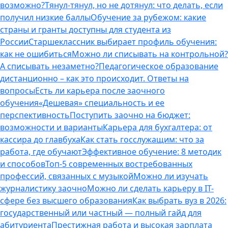
возможно?
Тянул-тянул, но не дотянул: что делать, если
получил низкие баллы
Обучение за рубежом: какие
страны и гранты доступны для студента из
России
Старшеклассник выбирает профиль обучения:
как не ошибиться
Можно ли списывать на контрольной?
А списывать незаметно?
Педагогическое образование
дистанционно – как это происходит. Ответы на
вопросы
Есть ли карьера после заочного
обучения
«Дешевая» специальность и ее
перспективность
Поступить заочно на бюджет:
возможности и варианты
Карьера для бухгалтера: от
кассира до главбуха
Как стать госслужащим: что за
работа, где обучают
Эффективное обучение: 8 методик
и способов
Топ-5 современных востребованных
профессий, связанных с музыкой
Можно ли изучать
журналистику заочно
Можно ли сделать карьеру в IT-
сфере без высшего образования
Как выбрать вуз в 2026:
государственный или частный — полный гайд для
абитуриента
Престижная работа и высокая зарплата