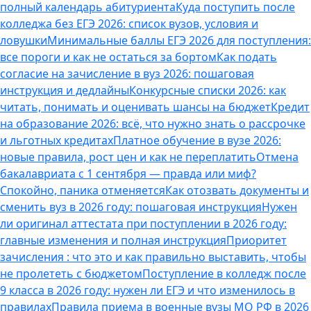
полный календарь абитуриента
Куда поступить после
колледжа без ЕГЭ 2026: список вузов, условия и
ловушки
Минимальные баллы ЕГЭ 2026 для поступления:
все пороги и как не остаться за бортом
Как подать
согласие на зачисление в вуз 2026: пошаговая
инструкция и дедлайны
Конкурсные списки 2026: как
читать, понимать и оценивать шансы на бюджет
Кредит
на образование 2026: всё, что нужно знать о рассрочке
и льготных кредитах
Платное обучение в вузе 2026:
новые правила, рост цен и как не переплатить
Отмена
бакалавриата с 1 сентября — правда или миф?
Спокойно, паника отменяется
Как отозвать документы и
сменить вуз в 2026 году: пошаговая инструкция
Нужен
ли оригинал аттестата при поступлении в 2026 году:
главные изменения и полная инструкция
Приоритет
зачисления : что это и как правильно выставить, чтобы
не пролететь с бюджетом
Поступление в колледж после
9 класса в 2026 году: нужен ли ЕГЭ и что изменилось в
правилах
Правила приема в военные вузы МО РФ в 2026