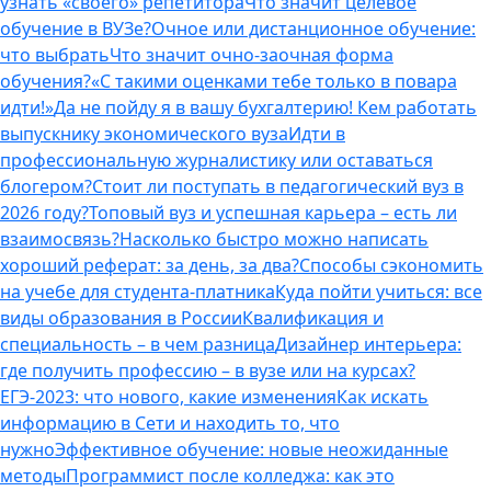
узнать «своего» репетитора
Что значит целевое
обучение в ВУЗе?
Очное или дистанционное обучение:
что выбрать
Что значит очно-заочная форма
обучения?
«С такими оценками тебе только в повара
идти!»
Да не пойду я в вашу бухгалтерию! Кем работать
выпускнику экономического вуза
Идти в
профессиональную журналистику или оставаться
блогером?
Стоит ли поступать в педагогический вуз в
2026 году?
Топовый вуз и успешная карьера – есть ли
взаимосвязь?
Насколько быстро можно написать
хороший реферат: за день, за два?
Способы сэкономить
на учебе для студента-платника
Куда пойти учиться: все
виды образования в России
Квалификация и
специальность – в чем разница
Дизайнер интерьера:
где получить профессию – в вузе или на курсах?
ЕГЭ-2023: что нового, какие изменения
Как искать
информацию в Сети и находить то, что
нужно
Эффективное обучение: новые неожиданные
методы
Программист после колледжа: как это