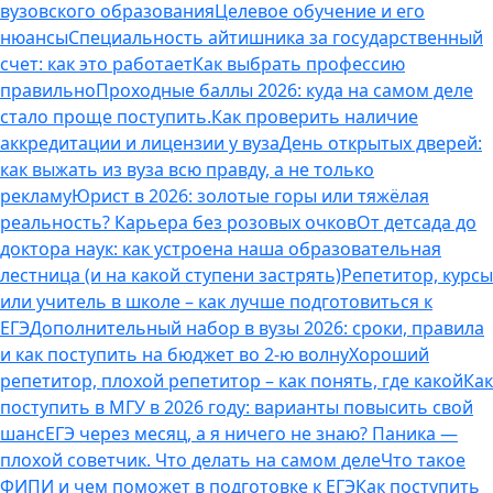
вузовского образования
Целевое обучение и его
нюансы
Специальность айтишника за государственный
счет: как это работает
Как выбрать профессию
правильно
Проходные баллы 2026: куда на самом деле
стало проще поступить.
Как проверить наличие
аккредитации и лицензии у вуза
День открытых дверей:
как выжать из вуза всю правду, а не только
рекламу
Юрист в 2026: золотые горы или тяжёлая
реальность? Карьера без розовых очков
От детсада до
доктора наук: как устроена наша образовательная
лестница (и на какой ступени застрять)
Репетитор, курсы
или учитель в школе – как лучше подготовиться к
ЕГЭ
Дополнительный набор в вузы 2026: сроки, правила
и как поступить на бюджет во 2‑ю волну
Хороший
репетитор, плохой репетитор – как понять, где какой
Как
поступить в МГУ в 2026 году: варианты повысить свой
шанс
ЕГЭ через месяц, а я ничего не знаю? Паника —
плохой советчик. Что делать на самом деле
Что такое
ФИПИ и чем поможет в подготовке к ЕГЭ
Как поступить