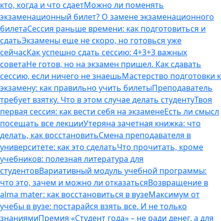
кто, когда и что сдает
Можно ли поменять
экзаменационный билет? О замене экзаменационного
билета
Сессия раньше времени: как подготовиться и
сдать
Экзамены еще не скоро, но готовься уже
сейчас
Как успешно сдать сессию: 4+3+3 важных
совета
Не готов, но на экзамен пришел. Как сдавать
сессию, если ничего не знаешь
Мастерство подготовки к
экзамену: как правильно учить билеты
Преподаватель
требует взятку. Что в этом случае делать студенту
Твоя
первая сессия: как вести себя на экзамене
Есть ли смысл
посещать все лекции
Утеряна зачетная книжка: что
делать, как восстановить
Смена преподавателя в
университете: как это сделать
Что прочитать, кроме
учебников: полезная литература для
студентов
Вариативный модуль учебной программы:
что это, зачем и можно ли отказаться
Возвращение в
alma mater: как восстановиться в вузе
Максимум от
учебы в вузе: постарайся взять все. И не только
знаниями
Премия «Студент года» – не ради денег, а для