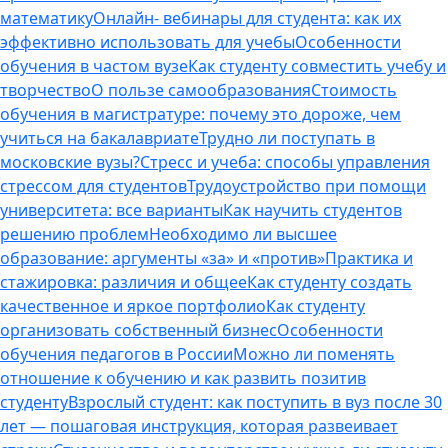
математику
Онлайн- вебинары для студента: как их
эффективно использовать для учебы
Особенности
обучения в частом вузе
Как студенту совместить учебу и
творчество
О пользе самообразования
Стоимость
обучения в магистратуре: почему это дороже, чем
учиться на бакалавриате
Трудно ли поступать в
московские вузы?
Стресс и учеба: способы управления
стрессом для студентов
Трудоустройство при помощи
университета: все варианты
Как научить студентов
решению проблем
Необходимо ли высшее
образование: аргументы «за» и «против»
Практика и
стажировка: различия и общее
Как студенту создать
качественное и яркое портфолио
Как студенту
организовать собственный бизнес
Особенности
обучения педагогов в России
Можно ли поменять
отношение к обучению и как развить позитив
студенту
Взрослый студент: как поступить в вуз после 30
лет — пошаговая инструкция, которая развеивает