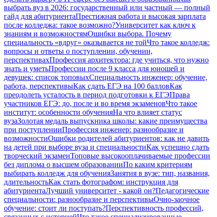
выбрать вуз в 2026: государственный или частный — полный
гайд для абитуриента
Престижная работа и высокая зарплата
после колледжа: такое возможно?
Университет как ключ к
знаниям и возможностям
Ошибки выбора. Почему
специальность «вдруг» оказывается не той
Что такое колледж:
вопросы и ответы о поступлении, обучении,
перспективах
Профессия архитектора: где учиться, что нужно
знать и уметь
Профессии после 9 класса для юношей и
девушек: список топовых
Специальность инженер: обучение,
работа, перспективы
Как сдать ЕГЭ на 100 баллов
Как
преодолеть усталость в период подготовки к ЕГЭ
Права
участников ЕГЭ: до, после и во время экзаменов
Что такое
институт: особенности обучения
На что влияет статус
вуза
Золотая медаль выпускника школы: какие преимущества
при поступлении
Профессия инженер: разнообразие и
возможности
Ошибки родителей абитуриентов: как не давить
на детей при выборе вуза и специальности
Как успешно сдать
творческий экзамен
Топовые высокооплачиваемые профессии
без диплома о высшем образовании
По каким критериям
выбирать колледж для обучения
Занятия в вузе: тип, названия,
длительность
Как стать фотографом: инструкция для
абитуриента
Лучший университет - какой он?
Педагогические
специальности: разнообразие и перспективы
Очно-заочное
обучение: стоит ли поступать?
Перспективность профессий,
связанных с историей
Что такое специализированные