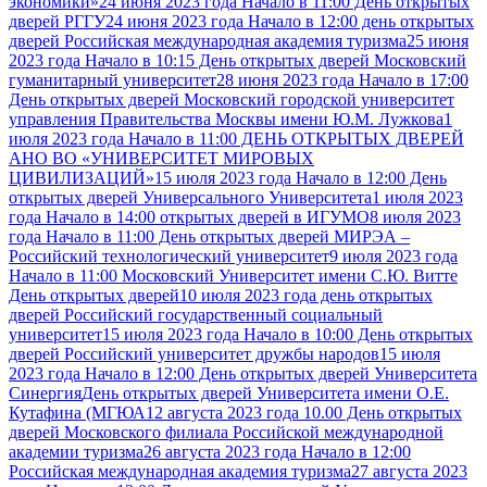
экономики»
24 июня 2023 года Начало в 11:00 День открытых
дверей РГГУ
24 июня 2023 года Начало в 12:00 день открытых
дверей Российская международная академия туризма
25 июня
2023 года Начало в 10:15 День открытых дверей Московский
гуманитарный университет
28 июня 2023 года Начало в 17:00
День открытых дверей Московский городской университет
управления Правительства Москвы имени Ю.М. Лужкова
1
июля 2023 года Начало в 11:00 ДЕНЬ ОТКРЫТЫХ ДВЕРЕЙ
АНО ВО «УНИВЕРСИТЕТ МИРОВЫХ
ЦИВИЛИЗАЦИЙ»
15 июля 2023 года Начало в 12:00 День
открытых дверей Универсального Университета
1 июля 2023
года Начало в 14:00 открытых дверей в ИГУМО
8 июля 2023
года Начало в 11:00 День открытых дверей МИРЭА –
Российский технологический университет
9 июля 2023 года
Начало в 11:00 Московский Университет имени С.Ю. Витте
День открытых дверей
10 июля 2023 года день открытых
дверей Российский государственный социальный
университет
15 июля 2023 года Начало в 10:00 День открытых
дверей Российский университет дружбы народов
15 июля
2023 года Начало в 12:00 День открытых дверей Университета
Синергия
День открытых дверей Университета имени О.Е.
Кутафина (МГЮА
12 августа 2023 года 10.00 День открытых
дверей Московского филиала Российской международной
академии туризма
26 августа 2023 года Начало в 12:00
Российская международная академия туризма
27 августа 2023