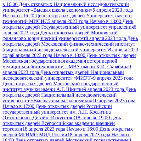
в 16:00 День открытых Национальный исследовательский
университет «Высшая школа экономики»
5 апреля 2023 года
Начало в 16:20 День открытых дверей Университет науки и
технологий МИСИС
5 апреля 2023 года Начало в 18:00 День
открытых дверей Государственный университет управления
6
апреля 2023 года День открытых дверей Московский
финансово-юридический университет
8 апреля 2023 года День
открытых дверей Московский физико-технический институт
(национальный исследовательский университет)
8 апреля 2023
года
8 апреля 2023 года Начало в 10:00 День открытых дверей
Московская государственная академия ветеринарной
медицины и биотехнологии – МВА имени К.И. Скрябина
9
апреля 2023 года День открытых дверей Национальный
исследовательский университет «МИЭТ»
9 апреля 2023 года
День открытых дверей Московский государственный
институт музыки имени А.Г. Шнитке
9 апреля 2023 года День
открытых дверей Национальный исследовательский
университет «Высшая школа экономики»
10 апреля 2023 года
Начало в 17:00 День открытых дверей Российский
государственный университет им. А.Н. Косыгина
(Технологии. Дизайн. Искусство)
18 апреля, 19:00 день
открытых дверей Всероссийская академия внешней
торговли
18 апреля 2023 года Начало в 16:00 День открытых
дверей МГИМО МИД России
18 апреля 2023 года Начало в
18:00 День открытых дверей Московский государственный