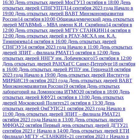
16:30 День открытых дверей МосГУ
13 октября в 18:00 День
открытых дверей СПбГУПТД
14 сентября 2023 года Начало в
19:00 День открытых дверей ВАВТ Минэкономразвития
России
14 октября в10:00 Общеакадемический день открытых
дверей МГАВМиБ – МВА имени К.И. Скрябина
14 октября в
12:00 День открытых дверей МГТУ СТАНКИН
14 октября в
12:00 День открытых дверей в РГАУ-МСХА им. К.А.
Тимирязева
14 октября в 16:00 День открытых дверей
СПбГЭУ
14 октября 2023 года Начало в 11:00 День открытых
дверей ЗПИТ – филиала РМАТ
15 октября в 12:00 День
открытых дверей ННГУ им. Лобачевского
15 октября в 12:00
День открытых дверей РАНХиГС Санкт-Петербург
18 октября
в 16:00 День открытых дверей РГПУ им. Герцена
18 октября
2023 года Начало в 19:00 День открытых дверей Института
МИРБИС
19 октября 2023 года День открытых дверей ВАВТ
Минэкономразвития России
19 октября День открытых
лабораторий на Ломоносова ИТМО
20 октября в 18:00 День
открытых дверей КФУ
21 октября в 13:00 День открытых
дверей Московский Политех
21 октября в 13:30 День
открытых дверей ОмГУПС
21 октября 2023 года Начало в
11:00 День открытых дверей ЗПИТ – филиала РМАТ
21
октября 2023 года Начало в 13:00 День открытых дверей
МФЮА
22 октября Первый день открытых дверей ДГТУ
21
сентября 2023 г Начало в 14:00 День открытых дверей ЕТИ
(филиала) МГТУ «СТАНКИН»
21 сентября 2023 г Начало в