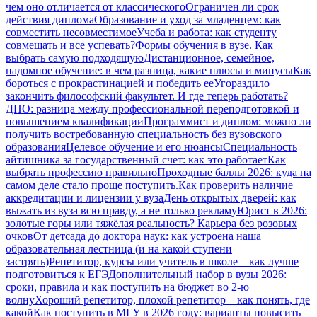
чем оно отличается от классического
Ограничен ли срок
действия диплома
Образование и уход за младенцем: как
совместить несовместимое
Учеба и работа: как студенту
совмещать и все успевать?
Формы обучения в вузе. Как
выбрать самую подходящую
Дистанционное, семейное,
надомное обучение: в чем разница, какие плюсы и минусы
Как
бороться с прокрастинацией и победить ее
Угораздило
закончить философский факультет. И где теперь работать?
ДПО: разница между профессиональной переподготовкой и
повышением квалификации
Программист и диплом: можно ли
получить востребованную специальность без вузовского
образования
Целевое обучение и его нюансы
Специальность
айтишника за государственный счет: как это работает
Как
выбрать профессию правильно
Проходные баллы 2026: куда на
самом деле стало проще поступить.
Как проверить наличие
аккредитации и лицензии у вуза
День открытых дверей: как
выжать из вуза всю правду, а не только рекламу
Юрист в 2026:
золотые горы или тяжёлая реальность? Карьера без розовых
очков
От детсада до доктора наук: как устроена наша
образовательная лестница (и на какой ступени
застрять)
Репетитор, курсы или учитель в школе – как лучше
подготовиться к ЕГЭ
Дополнительный набор в вузы 2026:
сроки, правила и как поступить на бюджет во 2‑ю
волну
Хороший репетитор, плохой репетитор – как понять, где
какой
Как поступить в МГУ в 2026 году: варианты повысить