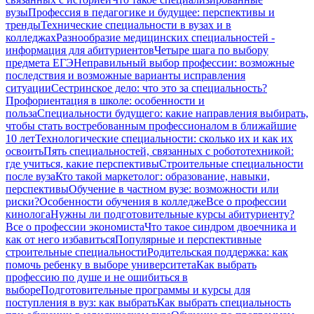
вузы
Профессия в педагогике и будущее: перспективы и
тренды
Технические специальности в вузах и в
колледжах
Разнообразие медицинских специальностей -
информация для абитуриентов
Четыре шага по выбору
предмета ЕГЭ
Неправильный выбор профессии: возможные
последствия и возможные варианты исправления
ситуации
Сестринское дело: что это за специальность?
Профориентация в школе: особенности и
польза
Специальности будущего: какие направления выбирать,
чтобы стать востребованным профессионалом в ближайшие
10 лет
Технологические специальности: сколько их и как их
освоить
Пять специальностей, связанных с робототехникой:
где учиться, какие перспективы
Строительные специальности
после вуза
Кто такой маркетолог: образование, навыки,
перспективы
Обучение в частном вузе: возможности или
риски?
Особенности обучения в колледже
Все о профессии
кинолога
Нужны ли подготовительные курсы абитуриенту?
Все о профессии экономиста
Что такое синдром двоечника и
как от него избавиться
Популярные и перспективные
строительные специальности
Родительская поддержка: как
помочь ребенку в выборе университета
Как выбрать
профессию по душе и не ошибиться в
выборе
Подготовительные программы и курсы для
поступления в вуз: как выбрать
Как выбрать специальность