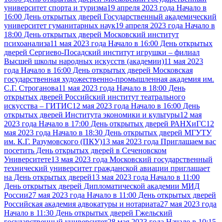
университет спорта и туризма
19 апреля 2023 года Начало в
16:00 День открытых дверей Государственный академический
университет гуманитарных наук
19 апреля 2023 года Начало в
18:00 День открытых дверей Московский институт
психоанализа
11 мая 2023 года Начало в 16:00 День открытых
дверей Сергиево-Посадский институт игрушки – филиал
Высшей школы народных искусств (академии)
11 мая 2023
года Начало в 16:00 День открытых дверей Московская
государственная художественно-промышленная академия им.
С.Г. Строганова
11 мая 2023 года Начало в 18:00 День
открытых дверей Российский институт театрального
искусства – ГИТИС
12 мая 2023 года Начало в 16:00 День
открытых дверей Института экономики и культуры
12 мая
2023 года Начало в 17:00 День открытых дверей РАНХиГС
12
мая 2023 года Начало в 18:30 День открытых дверей МГУТУ
им. К.Г. Разумовского (ПКУ)
13 мая 2023 года Приглашаем вас
посетить День открытых дверей в Сеченовском
Университете
13 мая 2023 года Московский государственный
технический университет гражданской авиации приглашает
на День открытых дверей
13 мая 2023 года Начало в 11:00
День открытых дверей Дипломатической академии МИД
России
27 мая 2023 года Начало в 11:00 День открытых дверей
Российская академия адвокатуры и нотариата
27 мая 2023 года
Начало в 11:30 День открытых дверей Гжельский
государственный университет
28 мая 2023 года Начало в 10:15