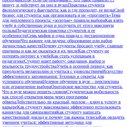
минут, и действует ли оно в вузах
Практика студента
филологического факультета: как и где проходит, ее виды
Свой
бизнес для студента: как организовать и не «прогореть»
Тема
для дипломного проекта: «золотые» правила выбора
Как взять
учебу в собственные руки и получить от этого максимум
пользы
Педагогическая практика студентов и ее
особенности
Семь мифов и одна правда о дистанционном
обучении
Что важнее для лидера: образование или набор
личностных качеств
Почему студенты бросают учебу: главные
причины и как не оказаться в их числе
Как студенту не
потерять интерес к учебе
Как стать успешным в
педагогике
Студент ищет работу: ожидания, выбор и
реальность трудоустройства
Учеба в осенний период: как
преодолеть меланхолию и учиться с удовольствием
Искусство
эффективного запоминания: Техники и секреты для
успешного обучения
Целевое обучение в вузе – перспектива
или ограничение выбора
Ораторское мастерство для студента.
Что в вузе можно решить словом
Студенческая мобильность
как способ открытия мира через программы
обмена
Действительно ли красный диплом – ключ к успеху в
карьере
Как студенту максимально эффективно использовать
каникулы для саморазвития
Как студенту написать
качественный доклад и почему так важны тезисы
Как овладеть
умением учиться: эффективные методики для