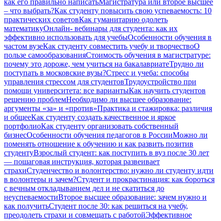
как его правильно написать
Магистратура или второе высшее
– что выбрать?
Как студенту повысить свою успеваемость: 10
практических советов
Как гуманитарию одолеть
математику
Онлайн- вебинары для студента: как их
эффективно использовать для учебы
Особенности обучения в
частом вузе
Как студенту совместить учебу и творчество
О
пользе самообразования
Стоимость обучения в магистратуре:
почему это дороже, чем учиться на бакалавриате
Трудно ли
поступать в московские вузы?
Стресс и учеба: способы
управления стрессом для студентов
Трудоустройство при
помощи университета: все варианты
Как научить студентов
решению проблем
Необходимо ли высшее образование:
аргументы «за» и «против»
Практика и стажировка: различия
и общее
Как студенту создать качественное и яркое
портфолио
Как студенту организовать собственный
бизнес
Особенности обучения педагогов в России
Можно ли
поменять отношение к обучению и как развить позитив
студенту
Взрослый студент: как поступить в вуз после 30 лет
— пошаговая инструкция, которая развеивает
страхи
Студенчество и волонтерство: нужно ли cтуденту идти
в волонтеры и зачем?
Студент и прокрастинация: как бороться
с вечным откладыванием дел и не скатиться до
неуспеваемости
Второе высшее образование: зачем нужно и
как получить
Студент после 30: как решиться на учебу,
преодолеть страхи и совмещать с работой
Эффективное