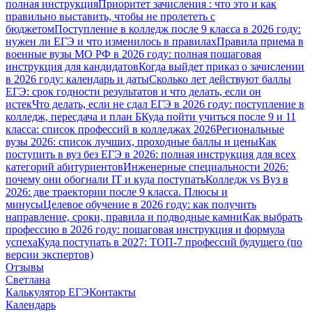
полная инструкция
Приоритет зачисления : что это и как
правильно выставить, чтобы не пролететь с
бюджетом
Поступление в колледж после 9 класса в 2026 году:
нужен ли ЕГЭ и что изменилось в правилах
Правила приема в
военные вузы МО РФ в 2026 году: полная пошаговая
инструкция для кандидатов
Когда выйдет приказ о зачислении
в 2026 году: календарь и даты
Сколько лет действуют баллы
ЕГЭ: срок годности результатов и что делать, если он
истек
Что делать, если не сдал ЕГЭ в 2026 году: поступление в
колледж, пересдача и план Б
Куда пойти учиться после 9 и 11
класса: список профессий в колледжах 2026
Региональные
вузы 2026: список лучших, проходные баллы и цены
Как
поступить в вуз без ЕГЭ в 2026: полная инструкция для всех
категорий абитуриентов
Инженерные специальности 2026:
почему они обогнали IT и куда поступать
Колледж vs Вуз в
2026: две траектории после 9 класса. Плюсы и
минусы
Целевое обучение в 2026 году: как получить
направление, сроки, правила и подводные камни
Как выбрать
профессию в 2026 году: пошаговая инструкция и формула
успеха
Куда поступать в 2027: ТОП-7 профессий будущего (по
версии экспертов)
Отзывы
Светлана
Калькулятор ЕГЭ
Контакты
Календарь