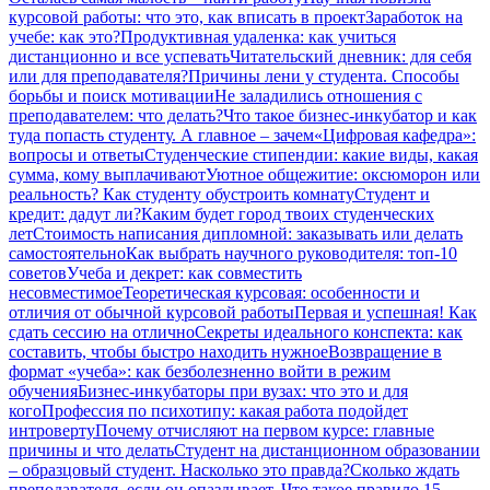
курсовой работы: что это, как вписать в проект
Заработок на
учебе: как это?
Продуктивная удаленка: как учиться
дистанционно и все успевать
Читательский дневник: для себя
или для преподавателя?
Причины лени у студента. Способы
борьбы и поиск мотивации
Не заладились отношения с
преподавателем: что делать?
Что такое бизнес-инкубатор и как
туда попасть студенту. А главное – зачем
«Цифровая кафедра»:
вопросы и ответы
Студенческие стипендии: какие виды, какая
сумма, кому выплачивают
Уютное общежитие: оксюморон или
реальность? Как студенту обустроить комнату
Студент и
кредит: дадут ли?
Каким будет город твоих студенческих
лет
Стоимость написания дипломной: заказывать или делать
самостоятельно
Как выбрать научного руководителя: топ-10
советов
Учеба и декрет: как совместить
несовместимое
Теоретическая курсовая: особенности и
отличия от обычной курсовой работы
Первая и успешная! Как
сдать сессию на отлично
Секреты идеального конспекта: как
составить, чтобы быстро находить нужное
Возвращение в
формат «учеба»: как безболезненно войти в режим
обучения
Бизнес-инкубаторы при вузах: что это и для
кого
Профессия по психотипу: какая работа подойдет
интроверту
Почему отчисляют на первом курсе: главные
причины и что делать
Студент на дистанционном образовании
– образцовый студент. Насколько это правда?
Сколько ждать
преподавателя, если он опаздывает. Что такое правило 15