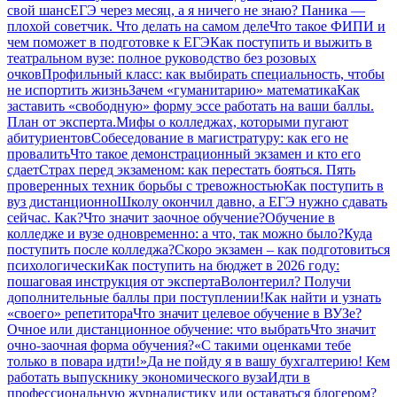
свой шанс
ЕГЭ через месяц, а я ничего не знаю? Паника —
плохой советчик. Что делать на самом деле
Что такое ФИПИ и
чем поможет в подготовке к ЕГЭ
Как поступить и выжить в
театральном вузе: полное руководство без розовых
очков
Профильный класс: как выбирать специальность, чтобы
не испортить жизнь
Зачем «гуманитарию» математика
Как
заставить «свободную» форму эссе работать на ваши баллы.
План от эксперта.
Мифы о колледжах, которыми пугают
абитуриентов
Собеседование в магистратуру: как его не
провалить
Что такое демонстрационный экзамен и кто его
сдает
Страх перед экзаменом: как перестать бояться. Пять
проверенных техник борьбы с тревожностью
Как поступить в
вуз дистанционно
Школу окончил давно, а ЕГЭ нужно сдавать
сейчас. Как?
Что значит заочное обучение?
Обучение в
колледже и вузе одновременно: а что, так можно было?
Куда
поступить после колледжа?
Скоро экзамен – как подготовиться
психологически
Как поступить на бюджет в 2026 году:
пошаговая инструкция от эксперта
Волонтерил? Получи
дополнительные баллы при поступлении!
Как найти и узнать
«своего» репетитора
Что значит целевое обучение в ВУЗе?
Очное или дистанционное обучение: что выбрать
Что значит
очно-заочная форма обучения?
«С такими оценками тебе
только в повара идти!»
Да не пойду я в вашу бухгалтерию! Кем
работать выпускнику экономического вуза
Идти в
профессиональную журналистику или оставаться блогером?