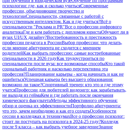
при обучении в юридическом вузе
Обучение по программам
психологии: где, как и сколько учиться
Современные
профессии, объединяющие творчество и
технологии
Специальности, связанные с работой с
искусственным интеллектом. Как и где учиться?
Всё о
специальности "Реклама и PR"
Все о профессии цифрового
аналитика
Где и кем работать с дипломом юриста
Обучают ли в
вузах UI/UX дизайну?
Востребованность и престижность
профессии педагога в России
Выбор профессии: что делать,
если мнение абитуриента не сходится с мнением
родителей
Как выбрать профессию: самые востребованные
специальности в 2026 году
Как трудоустроиться по
специальности после вуза: все возможные способы
Кто такой
социальный работник и насколько перспективна эта
профессия?
Планирование карьеры - когда начинать и как не
ошибиться
Успешная карьера без высшего образования:
возможно ли такое?
Спортивный тренер: кто это и где этому
учатся
Профессии для любителей видеоигр: как зарабатывать,
не выходя из гейма
Кем и где работать после окончания
химического факультета
Методы эффективного обучения:
обзор и оценка их эффективности
Портфолио абитуриента:
что это, зачем необходимо и как его создать
Особенности
сессии в колледжах и техникумах
Все о профессии психолог:
стоит ли поступать на психолога в 2024-25 году?
Колледж
после 9 класса – как выбрать учебное заведение
Знание