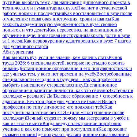
пути
Как выбрать тему для написания дипломного проекта в
технических и гуманитарных вузах
Плагиат в студенческой
работе: нормы и последствия
Как восстановиться в вузе после
отчисления: пошаговая инструкция, сроки и шансы
Как
закрыть академическую задолженность в вузе: сколько
попыток и что делать
Как перевестись на дистанционное
обучение в вузе: пошаговая инструкция
Закрыть долги в вузе
за 1 месяц
Как первокурснику адаптироваться в вузе: 7 шагов
для успешного старта
Абитуриентам
Как выбрать вуз, если не знаешь, кем хочешь стать
Рынок
труда 2026: 6 специальностей, которые не стыдно освоить
онлайн
Дистанционное образование и его популярность
Как и
где учиться тем, у кого нет времени на учебу
Востребованные
специальности сегодня и в будущем – какую профессию
выбрать нынешнему старшекласснику
Дистанционное
образование и развитие личности: как это связано
Экстернат в
колледже – реально? Да!
Высшее образование + способность к
адаптации. Без этой формулы успеха не бывает
Выбор
профессии по типу личности: что подходит тебе
Как
поступить на платное без ЕГЭ» (или «Поступление после
колледжа»)
Вечный студент: почему мы застреваем в учебе и
как из этого выйти
Когда введут электронное портфолио
ученика и как оно поможет при поступлении
Как проходит
экзамен онлайн
Где получают дистанционное образование и