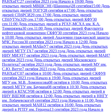
РАНХиГС
27 сентября 2023 года Начало в 19:00 День
открытых дверей МВШСЭН (Шанинка)
28 сентября15:00 День
открытых дверей ТОГУ
28 сентября в17:00 День открытых
дверей СПбРСИ
29 сен.17:00 День открытых дверей
СПбУТУиЭ
29 сен.17:00 День открытых дверей КФУ
30
сен.11:00 День открытых дверей в РГАУ-МСХА им. К.А.
Тимирязева
30 сен.11:00 День открытых дверей Факультета
нефтегазовой инженерии СКФУ
30 сентября 2023 года Начало
в 10:00 День открытых дверей Академии гражданской защиты
МЧС России
30 сентября 2023 года Начало в 12:00 День
открытых дверей МАБиУ
7 октября 2023 года День открытых
дверей МГТУ ГА
7 октября 2023 года День открытых дверей
НИУ МИЭТ
7 октября 2023 года День открытых дверей МАИ
7
октября 2023 года День открытых дверей Московского
Политеха
7 октября 2023 года День открытых дверей МУ им.
С.Ю. Витте
7 октября 2023 года День открытых дверей
РАНХиГС
07 октября в 10:00 День открытых дверей СКФУ
8
сентября 2023 года Начало в 19:00 День открытых дверей
МГУ им. М.В. Ломоносова
08 октября в 10:00 День открытых
дверей МГТУ им. Баумана
08 октября в 10:30 День открытых
дверей в КГАСУ
08 октября в 12:00 День открытых дверей в
НИУ ВШЭ
08 октября в 12:00 День открытых дверей в ННГУ
им. Лобачевского
9 сентября 2023 года Начало в 11:00 День
открытых дверей МАИ
12 октября в 16:00 День открытых
дверей в РГПУ им. Герцена
13 сентября 2023 года Начало в