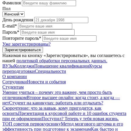
Фамилия
Пол
День рождения
E-mail*
Пароль*
Повторите пароль*
Уже зарегистрированы?
Зарегистрироваться
Нажимая на кнопку «Зарегистрироваться», вы соглашетесь с
нашей
политикой обработки персональных данных.
ВУЗы
Колледжи
Повышение квалификации
Курсы
переподготовки
Специальности
О компании
Сотрудники
Новости и события
Студентам
Умение учиться – почему это важнее, чем просто быть
отличником
Второе высшее онлайн: когда стоит, а когда —
нет
Студент на каникулах: работать или отдыхать?
Скорочтение: что за навык, кому пригодится, как
освоить
Презентация к курсовой работе и 10 ошибок студента
при ее оформлении
Поступил? Теперь у тебя новая жизнь.
ТОП советов первокурснику
Метод мозгового штурма и его
эффективность при подготовке к экзаменам
Как быстро и