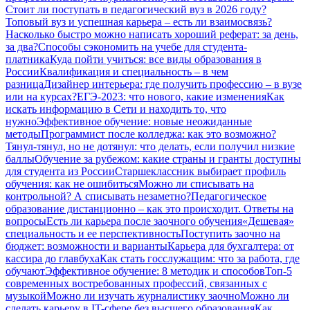
Стоит ли поступать в педагогический вуз в 2026 году?
Топовый вуз и успешная карьера – есть ли взаимосвязь?
Насколько быстро можно написать хороший реферат: за день,
за два?
Способы сэкономить на учебе для студента-
платника
Куда пойти учиться: все виды образования в
России
Квалификация и специальность – в чем
разница
Дизайнер интерьера: где получить профессию – в вузе
или на курсах?
ЕГЭ-2023: что нового, какие изменения
Как
искать информацию в Сети и находить то, что
нужно
Эффективное обучение: новые неожиданные
методы
Программист после колледжа: как это возможно?
Тянул-тянул, но не дотянул: что делать, если получил низкие
баллы
Обучение за рубежом: какие страны и гранты доступны
для студента из России
Старшеклассник выбирает профиль
обучения: как не ошибиться
Можно ли списывать на
контрольной? А списывать незаметно?
Педагогическое
образование дистанционно – как это происходит. Ответы на
вопросы
Есть ли карьера после заочного обучения
«Дешевая»
специальность и ее перспективность
Поступить заочно на
бюджет: возможности и варианты
Карьера для бухгалтера: от
кассира до главбуха
Как стать госслужащим: что за работа, где
обучают
Эффективное обучение: 8 методик и способов
Топ-5
современных востребованных профессий, связанных с
музыкой
Можно ли изучать журналистику заочно
Можно ли
сделать карьеру в IT-сфере без высшего образования
Как