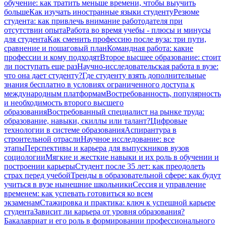
обучение: как тратить меньше времени, чтобы выучить
больше
Как изучать иностранные языки студенту
Резюме
студента: как привлечь внимание работодателя при
отсутствии опыта
Работа во время учебы - плюсы и минусы
для студента
Как сменить профессию после вуза: три пути,
сравнение и пошаговый план
Командная работа: какие
профессии и кому подходят
Второе высшее образование: стоит
ли поступать еще раз
Научно-исследовательская работа в вузе:
что она дает студенту?
Где студенту взять дополнительные
знания бесплатно в условиях ограниченного доступа к
международным платформам
Востребованность, популярность
и необходимость второго высшего
образования
Востребованный специалист на рынке труда:
образование, навыки, скиллы или талант?
Цифровые
технологии в системе образования
Аспирантура в
строительной отрасли
Научное исследование: все
этапы
Перспективы и карьера для выпускников вузов
социологии
Мягкие и жесткие навыки и их роль в обучении и
построении карьеры
Студент после 35 лет: как преодолеть
страх перед учебой
Тренды в образовательной сфере: как будут
учиться в вузе нынешние школьники
Сессия и управление
временем: как успевать готовиться ко всем
экзаменам
Стажировка и практика: ключ к успешной карьере
студента
Зависит ли карьера от уровня образования?
Бакалавриат и его роль в формировании профессионального