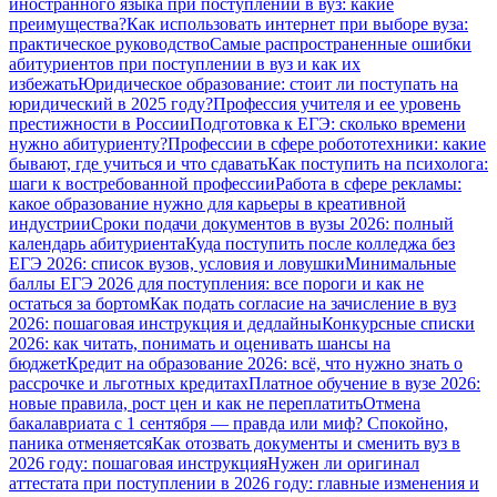
иностранного языка при поступлении в вуз: какие
преимущества?
Как использовать интернет при выборе вуза:
практическое руководство
Самые распространенные ошибки
абитуриентов при поступлении в вуз и как их
избежать
Юридическое образование: стоит ли поступать на
юридический в 2025 году?
Профессия учителя и ее уровень
престижности в России
Подготовка к ЕГЭ: сколько времени
нужно абитуриенту?
Профессии в сфере робототехники: какие
бывают, где учиться и что сдавать
Как поступить на психолога:
шаги к востребованной профессии
Работа в сфере рекламы:
какое образование нужно для карьеры в креативной
индустрии
Сроки подачи документов в вузы 2026: полный
календарь абитуриента
Куда поступить после колледжа без
ЕГЭ 2026: список вузов, условия и ловушки
Минимальные
баллы ЕГЭ 2026 для поступления: все пороги и как не
остаться за бортом
Как подать согласие на зачисление в вуз
2026: пошаговая инструкция и дедлайны
Конкурсные списки
2026: как читать, понимать и оценивать шансы на
бюджет
Кредит на образование 2026: всё, что нужно знать о
рассрочке и льготных кредитах
Платное обучение в вузе 2026:
новые правила, рост цен и как не переплатить
Отмена
бакалавриата с 1 сентября — правда или миф? Спокойно,
паника отменяется
Как отозвать документы и сменить вуз в
2026 году: пошаговая инструкция
Нужен ли оригинал
аттестата при поступлении в 2026 году: главные изменения и