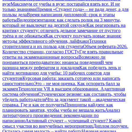
вузе
Максимум от учебы в вузе: постарайся взять все. И не
только знаниями
Премия «Студент года» – не ради денег, а для
пользы дела
Время написания дипломной: срок и этапы
работы
Видеопрезентация: как сделать ролик на 3 минуты,
который не выключат на десятой секунде
Как реагировать на
критику студенту: отличить дельное замечание от пустого
трёпа и не обижаться
Как студенту получать новые знания:
методы эффективного обучения, лайфхаки
Техники
сторителлинга и их польза для студента
Объем реферата-2026.
Количество страниц, согласно ГОСТу
Где взять правильные
ответы на экзаменационные вопросы
Возможно ли
понравиться преподавателю: нюансы поведения
В чем
разница между рефератом и докладом
Как победить лень и
найти мотивацию для учебы: 10 рабочих советов для
студентов
Курсовая работа: заказать готовую или написать
самостоятельно
Это – не моя оценка. Как оспорить балл за
экзамен
Технологии VR в высшем образовании. Адаптивная
система обучения
Студенческое резюме: как составить, чтобы
убедить работодателя
Что за документ такой – академическая
справка. Где и как ее получить
Принципы кайдзен: как
планировать занятия, чтобы учеба не мешала жить
Анализ
литературного произведения: рекомендации по
написанию
Активный студент – успешный студент? Какой
смысл участия во внеучебных мероприятиях
Диплом получен.
Осталась самая малость – найти работу
Научная новизна