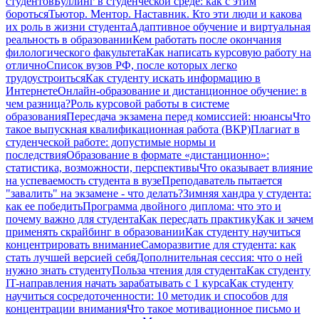
студентов
Буллинг в студенческой среде: как с этим
бороться
Тьютор. Ментор. Наставник. Кто эти люди и какова
их роль в жизни студента
Адаптивное обучение и виртуальная
реальность в образовании
Кем работать после окончания
филологического факультета
Как написать курсовую работу на
отлично
Список вузов РФ, после которых легко
трудоустроиться
Как студенту искать информацию в
Интернете
Онлайн-образование и дистанционное обучение: в
чем разница?
Роль курсовой работы в системе
образования
Пересдача экзамена перед комиссией: нюансы
Что
такое выпускная квалификационная работа (ВКР)
Плагиат в
студенческой работе: допустимые нормы и
последствия
Образование в формате «дистанционно»:
статистика, возможности, перспективы
Что оказывает влияние
на успеваемость студента в вузе
Преподаватель пытается
"завалить" на экзамене - что делать?
Зимняя хандра у студента:
как ее победить
Программа двойного диплома: что это и
почему важно для студента
Как пересдать практику
Как и зачем
применять скрайбинг в образовании
Как студенту научиться
концентрировать внимание
Саморазвитие для студента: как
стать лучшей версией себя
Дополнительная сессия: что о ней
нужно знать студенту
Польза чтения для студента
Как студенту
IT-направления начать зарабатывать с 1 курса
Как студенту
научиться сосредоточенности: 10 методик и способов для
концентрации внимания
Что такое мотивационное письмо и