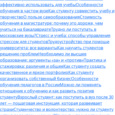
эффективно использовать для учебы
Особенности
обучения в частом вузе
Как студенту совместить учебу и
творчество
О пользе самообразования
Стоимость
обучения в магистратуре: почему это дороже, чем
учиться на бакалавриате
Трудно ли поступать в
московские вузы?
Стресс и учеба: способы управления
стрессом для студентов
Трудоустройство при помощи
университета: все варианты
Как научить студентов
решению проблем
Необходимо ли высшее
образование: аргументы «за» и «против»
Практика и
стажировка: различия и общее
Как студенту создать
качественное и яркое портфолио
Как студенту
организовать собственный бизнес
Особенности
обучения педагогов в России
Можно ли поменять
отношение к обучению и как развить позитив
студенту
Взрослый студент: как поступить в вуз после 30
лет — пошаговая инструкция, которая развеивает
страхи
Студенчество и волонтерство: нужно ли cтуденту