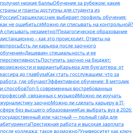
получил низкие баллы
Обучение за рубежом: какие
страны и гранты доступны для студента из
России
Старшеклассник выбирает профиль обучения:
как не ошибиться
Можно ли списывать на контрольной?
А списывать незаметно?
Педагогическое образование
дистанционно – как это происходит. Ответы на
вопросы
Есть ли карьера после заочного
обучения
«Дешевая» специальность и ее
перспективность
Поступить заочно на бюджет:
возможности и варианты
Карьера для бухгалтера: от
кассира до главбуха
Как стать госслужащим: что за
работа, где обучают
Эффективное обучение: 8 методик
и способов
Топ-5 современных востребованных
профессий, связанных с музыкой
Можно ли изучать
журналистику заочно
Можно ли сделать карьеру в IT-
сфере без высшего образования
Как выбрать вуз в 2026:
государственный или частный — полный гайд для
абитуриента
Престижная работа и высокая зарплата
после колледжа: такое возможно?
Университет как ключ