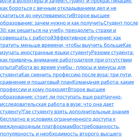
идти в волонтеры и зачем?
Студент и прокрастинация:
как бороться с вечным откладыванием дел и не
скатиться до неуспеваемости
Второе высшее
образование: зачем нужно и как получить
Студент после
30: как решиться на учебу, преодолеть страхи и
совмещать с работой
Эффективное обучение: как
тратить меньше времени, чтобы выучить больше
Как
изучать иностранные языки студенту
Резюме студента:
как привлечь внимание работодателя при отсутствии
опыта
Работа во время учебы - плюсы и минусы для
студента
Как сменить профессию после вуза: три пути,
сравнение и пошаговый план
Командная работа: какие
профессии и кому подходят
Второе высшее
образование: стоит ли поступать еще раз
Научно-
исследовательская работа в вузе: что она дает
студенту?
Где студенту взять дополнительные знания
бесплатно в условиях ограниченного доступа к
международным платформам
Востребованность,
популярность и необходимость второго высшего