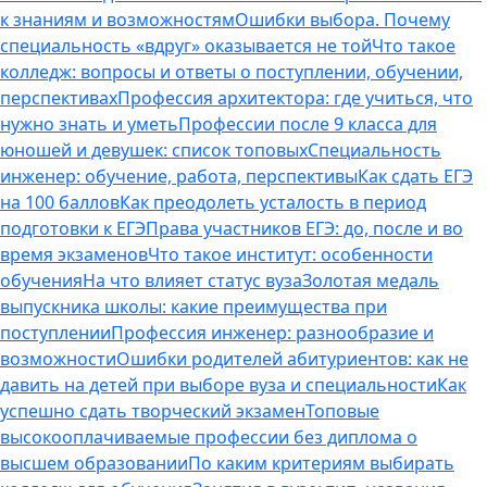
к знаниям и возможностям
Ошибки выбора. Почему
специальность «вдруг» оказывается не той
Что такое
колледж: вопросы и ответы о поступлении, обучении,
перспективах
Профессия архитектора: где учиться, что
нужно знать и уметь
Профессии после 9 класса для
юношей и девушек: список топовых
Специальность
инженер: обучение, работа, перспективы
Как сдать ЕГЭ
на 100 баллов
Как преодолеть усталость в период
подготовки к ЕГЭ
Права участников ЕГЭ: до, после и во
время экзаменов
Что такое институт: особенности
обучения
На что влияет статус вуза
Золотая медаль
выпускника школы: какие преимущества при
поступлении
Профессия инженер: разнообразие и
возможности
Ошибки родителей абитуриентов: как не
давить на детей при выборе вуза и специальности
Как
успешно сдать творческий экзамен
Топовые
высокооплачиваемые профессии без диплома о
высшем образовании
По каким критериям выбирать