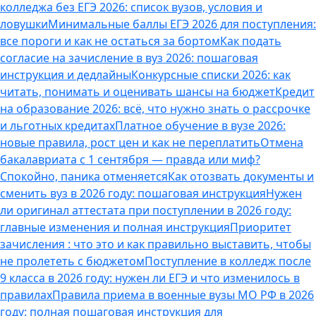
колледжа без ЕГЭ 2026: список вузов, условия и
ловушки
Минимальные баллы ЕГЭ 2026 для поступления:
все пороги и как не остаться за бортом
Как подать
согласие на зачисление в вуз 2026: пошаговая
инструкция и дедлайны
Конкурсные списки 2026: как
читать, понимать и оценивать шансы на бюджет
Кредит
на образование 2026: всё, что нужно знать о рассрочке
и льготных кредитах
Платное обучение в вузе 2026:
новые правила, рост цен и как не переплатить
Отмена
бакалавриата с 1 сентября — правда или миф?
Спокойно, паника отменяется
Как отозвать документы и
сменить вуз в 2026 году: пошаговая инструкция
Нужен
ли оригинал аттестата при поступлении в 2026 году:
главные изменения и полная инструкция
Приоритет
зачисления : что это и как правильно выставить, чтобы
не пролететь с бюджетом
Поступление в колледж после
9 класса в 2026 году: нужен ли ЕГЭ и что изменилось в
правилах
Правила приема в военные вузы МО РФ в 2026
году: полная пошаговая инструкция для