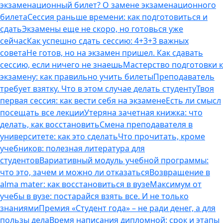
экзаменационный билет? О замене экзаменационного
билета
Сессия раньше времени: как подготовиться и
сдать
Экзамены еще не скоро, но готовься уже
сейчас
Как успешно сдать сессию: 4+3+3 важных
совета
Не готов, но на экзамен пришел. Как сдавать
сессию, если ничего не знаешь
Мастерство подготовки к
экзамену: как правильно учить билеты
Преподаватель
требует взятку. Что в этом случае делать студенту
Твоя
первая сессия: как вести себя на экзамене
Есть ли смысл
посещать все лекции
Утеряна зачетная книжка: что
делать, как восстановить
Смена преподавателя в
университете: как это сделать
Что прочитать, кроме
учебников: полезная литература для
студентов
Вариативный модуль учебной программы:
что это, зачем и можно ли отказаться
Возвращение в
alma mater: как восстановиться в вузе
Максимум от
учебы в вузе: постарайся взять все. И не только
знаниями
Премия «Студент года» – не ради денег, а для
пользы дела
Время написания дипломной: срок и этапы