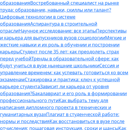
образования
Востребованный специалист на рынке
труда: образование, навыки, скиллы или талант?
Цифровые технологии в системе
образования
Аспирантура в строительной
отрасли
Научное исследование: все этапы
Перспективы
и карьера для выпускников вузов социологии
Мягкие и
жесткие навыки и их роль в обучении и построении
карьеры
Студент после 35 лет: как преодолеть страх
перед учебой
Тренды в образовательной сфере: как
будут учиться в вузе нынешние школьники
Сессия и
управление временем: как успевать готовиться ко всем
экзаменам
Стажировка и практика: ключ к успешной
карьере студента
Зависит ли карьера от уровня
образования?
Бакалавриат и его роль в формировании
профессионального пути
Как выбрать тему для
написания дипломного проекта в технических и
гуманитарных вузах
Плагиат в студенческой работе:
нормы и последствия
Как восстановиться в вузе после
отчисления: пошаговая инструкция, сроки и шансы
Как