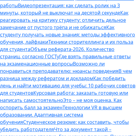
работы
Видеопрезентация: как сделать ролик на 3
минуты, который не выключат на десятой секунде
Как
реагировать на критику студенту: отличить дельное
замечание от пустого трёпа и не обижаться
Как
студенту получать новые знания: методы эффективного
обучения, лайфхаки
Техники сторителлинга и их польза
для студента
Объем реферата-2026. Количество
страниц, согласно ГОСТу
Где взять правильные ответы
на экзаменационные вопросы
Возможно ли
понравиться преподавателю: нюансы поведения
В чем
разница между рефератом и докладом
Как победить
лень и найти мотивацию для учебы: 10 рабочих советов
для студентов
Курсовая работа: заказать готовую или
написать самостоятельно
Это – не моя оценка. Как
оспорить балл за экзамен
Технологии VR в высшем
образовании. Адаптивная система
обучения
Студенческое резюме: как составить, чтобы
убедить работодателя
Что за документ такой –