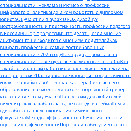
специальности "Реклама и PR"
Все о профессии
цифрового аналитика
Где и кем работать с дипломом
юриста
Обучают ли в вузах UI/UX дизайну?
Востребованность и престижность профессии педагога
в России
Выбор профессии: что делать, если мнение
абитуриента не сходится с мнением родителей
Как
выбрать профессию: самые востребованные
специальности в 2026 году
Как трудоустроиться по
специальности после вуза: все возможные способы
Кто
такой социальный работник и насколько перспективна
эта профессия?
Планирование карьеры - когда начинать
и как не ошибиться
Успешная карьера без высшего
образования: возможно ли такое?
Спортивный тренер:
кто это и где этому учатся
Профессии для любителей
видеоигр: как зарабатывать, не выходя из гейма
Кем и
где работать после окончания химического
факультета
Методы эффективного обучения: обзор и
оценка их эффективности
Портфолио абитуриента: что