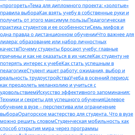
«прогореть»
Тема для дипломного проекта: «золотые»
правила выбора
Как взять учебу в собственные руки и
получить от этого максимум пользы
Педагогическая
практика студентов и ее особенности
Семь мифов и
одна правда о дистанционном обучении
Что важнее для
лидера: образование или набор личностных
качеств
Почему студенты бросают учебу: главные
причины и как не оказаться в их числе
Как студенту не
потерять интерес к учебе
Как стать успешным в
педагогике
Студент ищет работу: ожидания, выбор и
реальность трудоустройства
Учеба в осенний период:
как преодолеть меланхолию и учиться с
удовольствием
Искусство эффективного запоминания:
Техники и секреты для успешного обучения
Целевое
обучение в вузе – перспектива или ограничение
выбора
Ораторское мастерство для студента. Что в вузе
можно решить словом
Студенческая мобильность как
способ открытия мира через программы