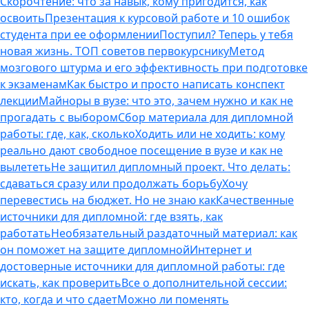
Скорочтение: что за навык, кому пригодится, как
освоить
Презентация к курсовой работе и 10 ошибок
студента при ее оформлении
Поступил? Теперь у тебя
новая жизнь. ТОП советов первокурснику
Метод
мозгового штурма и его эффективность при подготовке
к экзаменам
Как быстро и просто написать конспект
лекции
Майноры в вузе: что это, зачем нужно и как не
прогадать с выбором
Сбор материала для дипломной
работы: где, как, сколько
Ходить или не ходить: кому
реально дают свободное посещение в вузе и как не
вылететь
Не защитил дипломный проект. Что делать:
сдаваться сразу или продолжать борьбу
Хочу
перевестись на бюджет. Но не знаю как
Качественные
источники для дипломной: где взять, как
работать
Необязательный раздаточный материал: как
он поможет на защите дипломной
Интернет и
достоверные источники для дипломной работы: где
искать, как проверить
Все о дополнительной сессии:
кто, когда и что сдает
Можно ли поменять