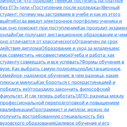
личности: что подходит тебе
Как поступить на платное
без ЕГЭ» (или «Поступление после колледжа»)
Вечный
студент: почему мы застреваем в учебе и как из этого
выйти
Когда введут электронное портфолио ученика и
как оно поможет при поступлении
Как проходит экзамен
онлайн
Где получают дистанционное образование и чем
оно отличается от классического
Ограничен ли срок
действия диплома
Образование и уход за младенцем:
как совместить несовместимое
Учеба и работа: как
студенту совмещать и все успевать?
Формы обучения в
вузе. Как выбрать самую подходящую
Дистанционное,
семейное, надомное обучение: в чем разница, какие
плюсы и минусы
Как бороться с прокрастинацией и
победить ее
Угораздило закончить философский
факультет. И где теперь работать?
ДПО: разница между
профессиональной переподготовкой и повышением
квалификации
Программист и диплом: можно ли
получить востребованную специальность без
вузовского образования
Целевое обучение и его