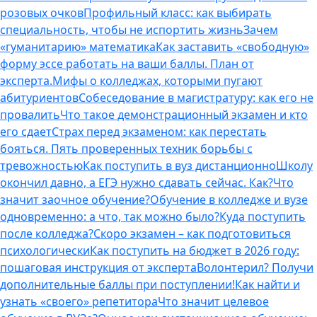
розовых очков
Профильный класс: как выбирать
специальность, чтобы не испортить жизнь
Зачем
«гуманитарию» математика
Как заставить «свободную»
форму эссе работать на ваши баллы. План от
эксперта.
Мифы о колледжах, которыми пугают
абитуриентов
Собеседование в магистратуру: как его не
провалить
Что такое демонстрационный экзамен и кто
его сдает
Страх перед экзаменом: как перестать
бояться. Пять проверенных техник борьбы с
тревожностью
Как поступить в вуз дистанционно
Школу
окончил давно, а ЕГЭ нужно сдавать сейчас. Как?
Что
значит заочное обучение?
Обучение в колледже и вузе
одновременно: а что, так можно было?
Куда поступить
после колледжа?
Скоро экзамен – как подготовиться
психологически
Как поступить на бюджет в 2026 году:
пошаговая инструкция от эксперта
Волонтерил? Получи
дополнительные баллы при поступлении!
Как найти и
узнать «своего» репетитора
Что значит целевое