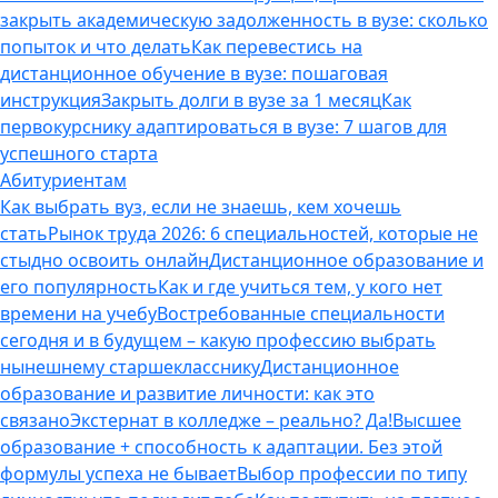
закрыть академическую задолженность в вузе: сколько
попыток и что делать
Как перевестись на
дистанционное обучение в вузе: пошаговая
инструкция
Закрыть долги в вузе за 1 месяц
Как
первокурснику адаптироваться в вузе: 7 шагов для
успешного старта
Абитуриентам
Как выбрать вуз, если не знаешь, кем хочешь
стать
Рынок труда 2026: 6 специальностей, которые не
стыдно освоить онлайн
Дистанционное образование и
его популярность
Как и где учиться тем, у кого нет
времени на учебу
Востребованные специальности
сегодня и в будущем – какую профессию выбрать
нынешнему старшекласснику
Дистанционное
образование и развитие личности: как это
связано
Экстернат в колледже – реально? Да!
Высшее
образование + способность к адаптации. Без этой
формулы успеха не бывает
Выбор профессии по типу