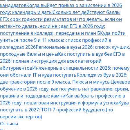
кандидатов
Когда выйдет приказ о зачислении в 2026
году: календарь и даты
Сколько лет действуют баллы
ЕГЭ: срок годности результатов и что делать, если он
истек
Что делать, если не сдал ЕГЭ в 2026 году:
поступление в колледж, пересдача и план Б
Куда пойти
учиться после 9 и 11 класса: список профессий в
колледжах 2026
Региональные вузы 2026: список лучших,
проходные баллы и цены
Как поступить в вуз без ЕГЭ в
2026: полная инструкция для всех категорий
абитуриентов
Инженерные специальности 2026: почему
они обогнали IT и куда поступать
Колледж vs Вуз в 2026:
две траектории после 9 класса. Плюсы и минусы
Целевое
обучение в 2026 году: как получить направление, сроки,
правила и подводные камни
Как выбрать профессию в
2026 году: пошаговая инструкция и формула успеха
Куда
поступать в 2027: ТОП-7 профессий будущего (по
версии экспертов)
Отзывы