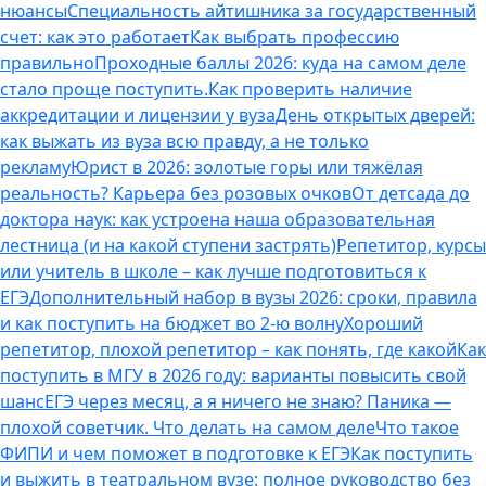
нюансы
Специальность айтишника за государственный
счет: как это работает
Как выбрать профессию
правильно
Проходные баллы 2026: куда на самом деле
стало проще поступить.
Как проверить наличие
аккредитации и лицензии у вуза
День открытых дверей:
как выжать из вуза всю правду, а не только
рекламу
Юрист в 2026: золотые горы или тяжёлая
реальность? Карьера без розовых очков
От детсада до
доктора наук: как устроена наша образовательная
лестница (и на какой ступени застрять)
Репетитор, курсы
или учитель в школе – как лучше подготовиться к
ЕГЭ
Дополнительный набор в вузы 2026: сроки, правила
и как поступить на бюджет во 2‑ю волну
Хороший
репетитор, плохой репетитор – как понять, где какой
Как
поступить в МГУ в 2026 году: варианты повысить свой
шанс
ЕГЭ через месяц, а я ничего не знаю? Паника —
плохой советчик. Что делать на самом деле
Что такое
ФИПИ и чем поможет в подготовке к ЕГЭ
Как поступить
и выжить в театральном вузе: полное руководство без