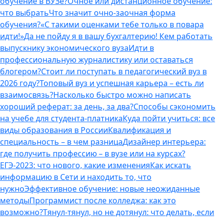
обучение в ВУЗе?
Очное или дистанционное обучение:
что выбрать
Что значит очно-заочная форма
обучения?
«С такими оценками тебе только в повара
идти!»
Да не пойду я в вашу бухгалтерию! Кем работать
выпускнику экономического вуза
Идти в
профессиональную журналистику или оставаться
блогером?
Стоит ли поступать в педагогический вуз в
2026 году?
Топовый вуз и успешная карьера – есть ли
взаимосвязь?
Насколько быстро можно написать
хороший реферат: за день, за два?
Способы сэкономить
на учебе для студента-платника
Куда пойти учиться: все
виды образования в России
Квалификация и
специальность – в чем разница
Дизайнер интерьера:
где получить профессию – в вузе или на курсах?
ЕГЭ-2023: что нового, какие изменения
Как искать
информацию в Сети и находить то, что
нужно
Эффективное обучение: новые неожиданные
методы
Программист после колледжа: как это
возможно?
Тянул-тянул, но не дотянул: что делать, если