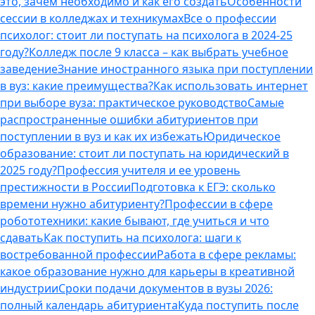
это, зачем необходимо и как его создать
Особенности
сессии в колледжах и техникумах
Все о профессии
психолог: стоит ли поступать на психолога в 2024-25
году?
Колледж после 9 класса – как выбрать учебное
заведение
Знание иностранного языка при поступлении
в вуз: какие преимущества?
Как использовать интернет
при выборе вуза: практическое руководство
Самые
распространенные ошибки абитуриентов при
поступлении в вуз и как их избежать
Юридическое
образование: стоит ли поступать на юридический в
2025 году?
Профессия учителя и ее уровень
престижности в России
Подготовка к ЕГЭ: сколько
времени нужно абитуриенту?
Профессии в сфере
робототехники: какие бывают, где учиться и что
сдавать
Как поступить на психолога: шаги к
востребованной профессии
Работа в сфере рекламы:
какое образование нужно для карьеры в креативной
индустрии
Сроки подачи документов в вузы 2026:
полный календарь абитуриента
Куда поступить после