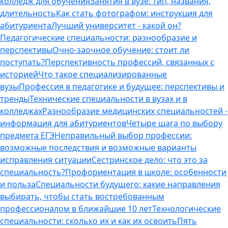
колледж для обучения
Занятия в вузе: тип, названия,
длительность
Как стать фотографом: инструкция для
абитуриента
Лучший университет - какой он?
Педагогические специальности: разнообразие и
перспективы
Очно-заочное обучение: стоит ли
поступать?
Перспективность профессий, связанных с
историей
Что такое специализированные
вузы
Профессия в педагогике и будущее: перспективы и
тренды
Технические специальности в вузах и в
колледжах
Разнообразие медицинских специальностей -
информация для абитуриентов
Четыре шага по выбору
предмета ЕГЭ
Неправильный выбор профессии:
возможные последствия и возможные варианты
исправления ситуации
Сестринское дело: что это за
специальность?
Профориентация в школе: особенности
и польза
Специальности будущего: какие направления
выбирать, чтобы стать востребованным
профессионалом в ближайшие 10 лет
Технологические
специальности: сколько их и как их освоить
Пять