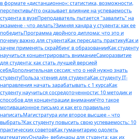
в формате «дистанционно»: статистика, возможности,
перспективы
Что оказывает влияние на успеваемость
студента в вузе
Преподаватель пытается "завалить" на
экзамене - что делать?
Зимняя хандра у студента: как ее
победить
Программа двойного диплома: что это и
почему важно для студента
Как пересдать практику
Как и
зачем применять скрайбинг в образовании
Как студенту
научиться концентрировать внимание
Саморазвитие
для студента: как стать лучшей версией
себя
Дополнительная сессия: что о ней нужно знать
студенту
Польза чтения для студента
Как студенту IT-
направления начать зарабатывать с 1 курса
Как
студенту научиться сосредоточенности: 10 методик и
способов для концентрации внимания
Что такое
мотивационное письмо и как его правильно
написать
Магистратура или второе высшее – что
выбрать?
Как студенту повысить свою успеваемость: 10
практических советов
Как гуманитарию одолеть
математику
Онлайн- вебинары для студента: как их