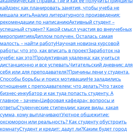
академическая справка. Где и как ее получить
Принципы
кайдзен: как планировать занятия, чтобы учеба не
мешала жить
Анализ литературного произведения:
рекомендации по написанию
Активный студент –
успешный студент? Какой смысл участия во внеучебных
мероприятиях
Диплом получен. Осталась самая
малость – найти работу
Научная новизна курсовой
работы: что это, как вписать в проект
Заработок на
учебе: как это?
Продуктивная удаленка: как учиться
дистанционно и все успевать
Читательский дневник: для
себя или для преподавателя?
Причины лени у студента.
Способы борьбы и поиск мотивации
Не заладились
отношения с преподавателем: что делать?
Что такое
бизнес-инкубатор и как туда попасть студенту. А
главное – зачем
«Цифровая кафедра»: вопросы и
ответы
Студенческие стипендии: какие виды, какая
сумма, кому выплачивают
Уютное общежитие:
оксюморон или реальность? Как студенту обустроить
комнату
Студент и кредит: дадут ли?
Каким будет город