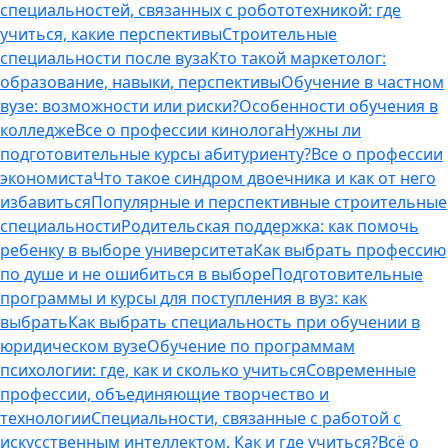
специальностей, связанных с робототехникой: где
учиться, какие перспективы
Строительные
специальности после вуза
Кто такой маркетолог:
образование, навыки, перспективы
Обучение в частном
вузе: возможности или риски?
Особенности обучения в
колледже
Все о профессии кинолога
Нужны ли
подготовительные курсы абитуриенту?
Все о профессии
экономиста
Что такое синдром двоечника и как от него
избавиться
Популярные и перспективные строительные
специальности
Родительская поддержка: как помочь
ребенку в выборе университета
Как выбрать профессию
по душе и не ошибиться в выборе
Подготовительные
программы и курсы для поступления в вуз: как
выбрать
Как выбрать специальность при обучении в
юридическом вузе
Обучение по программам
психологии: где, как и сколько учиться
Современные
профессии, объединяющие творчество и
технологии
Специальности, связанные с работой с
искусственным интеллектом. Как и где учиться?
Всё о