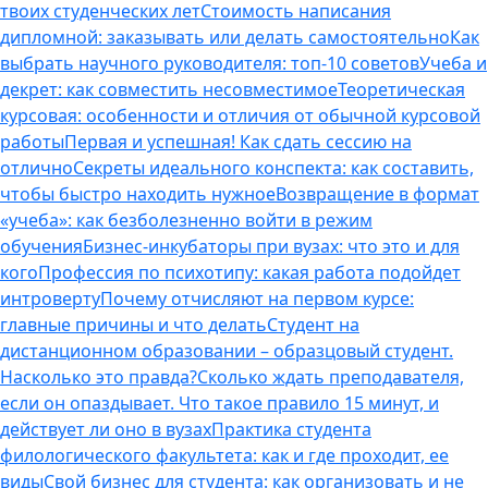
твоих студенческих лет
Стоимость написания
дипломной: заказывать или делать самостоятельно
Как
выбрать научного руководителя: топ-10 советов
Учеба и
декрет: как совместить несовместимое
Теоретическая
курсовая: особенности и отличия от обычной курсовой
работы
Первая и успешная! Как сдать сессию на
отлично
Секреты идеального конспекта: как составить,
чтобы быстро находить нужное
Возвращение в формат
«учеба»: как безболезненно войти в режим
обучения
Бизнес-инкубаторы при вузах: что это и для
кого
Профессия по психотипу: какая работа подойдет
интроверту
Почему отчисляют на первом курсе:
главные причины и что делать
Студент на
дистанционном образовании – образцовый студент.
Насколько это правда?
Сколько ждать преподавателя,
если он опаздывает. Что такое правило 15 минут, и
действует ли оно в вузах
Практика студента
филологического факультета: как и где проходит, ее
виды
Свой бизнес для студента: как организовать и не