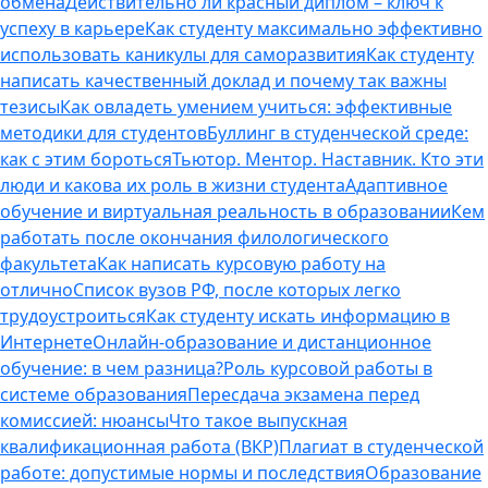
обмена
Действительно ли красный диплом – ключ к
успеху в карьере
Как студенту максимально эффективно
использовать каникулы для саморазвития
Как студенту
написать качественный доклад и почему так важны
тезисы
Как овладеть умением учиться: эффективные
методики для студентов
Буллинг в студенческой среде:
как с этим бороться
Тьютор. Ментор. Наставник. Кто эти
люди и какова их роль в жизни студента
Адаптивное
обучение и виртуальная реальность в образовании
Кем
работать после окончания филологического
факультета
Как написать курсовую работу на
отлично
Список вузов РФ, после которых легко
трудоустроиться
Как студенту искать информацию в
Интернете
Онлайн-образование и дистанционное
обучение: в чем разница?
Роль курсовой работы в
системе образования
Пересдача экзамена перед
комиссией: нюансы
Что такое выпускная
квалификационная работа (ВКР)
Плагиат в студенческой
работе: допустимые нормы и последствия
Образование