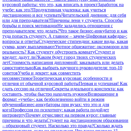
курсовой работы: что это, как вписать в проект
Заработок на
учебе: как это?
Продуктивная удаленка: как учиться
дистанционно и все успевать
Читательский дневник: для себя
или для преподавателя?
Причины лени у студента. Способы
борьбы и поиск мотивации
Не заладились отношения с
преподавателем: что делать?
Что такое бизнес-инкубатор и как
туда попасть студенту. А главное – зачем
«Цифровая кафедра»:
вопросы и ответы
Студенческие стипендии: какие виды, какая
сумма, кому выплачивают
Уютное общежитие: оксюморон или
реальность? Как студенту обустроить комнату
Студент и
кредит: дадут ли?
Каким будет город твоих студенческих
лет
Стоимость написания дипломной: заказывать или делать
самостоятельно
Как выбрать научного руководителя: топ-10
советов
Учеба и декрет: как совместить
несовместимое
Теоретическая курсовая: особенности и
отличия от обычной курсовой работы
Первая и успешная! Как
сдать сессию на отлично
Секреты идеального конспекта: как
составить, чтобы быстро находить нужное
Возвращение в
формат «учеба»: как безболезненно войти в режим
обучения
Бизнес-инкубаторы при вузах: что это и для
кого
Профессия по психотипу: какая работа подойдет
интроверту
Почему отчисляют на первом курсе: главные
причины и что делать
Студент на дистанционном образовании
– образцовый студент. Насколько это правда?
Сколько ждать
преподавателя, если он опаздывает. Что такое правило 15