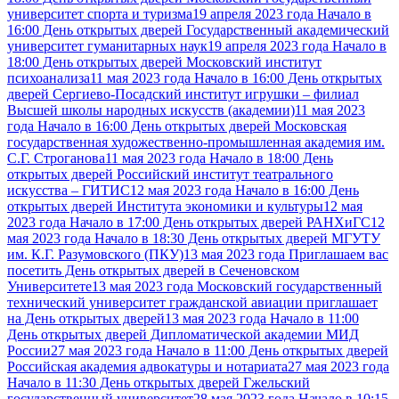
университет спорта и туризма
19 апреля 2023 года Начало в
16:00 День открытых дверей Государственный академический
университет гуманитарных наук
19 апреля 2023 года Начало в
18:00 День открытых дверей Московский институт
психоанализа
11 мая 2023 года Начало в 16:00 День открытых
дверей Сергиево-Посадский институт игрушки – филиал
Высшей школы народных искусств (академии)
11 мая 2023
года Начало в 16:00 День открытых дверей Московская
государственная художественно-промышленная академия им.
С.Г. Строганова
11 мая 2023 года Начало в 18:00 День
открытых дверей Российский институт театрального
искусства – ГИТИС
12 мая 2023 года Начало в 16:00 День
открытых дверей Института экономики и культуры
12 мая
2023 года Начало в 17:00 День открытых дверей РАНХиГС
12
мая 2023 года Начало в 18:30 День открытых дверей МГУТУ
им. К.Г. Разумовского (ПКУ)
13 мая 2023 года Приглашаем вас
посетить День открытых дверей в Сеченовском
Университете
13 мая 2023 года Московский государственный
технический университет гражданской авиации приглашает
на День открытых дверей
13 мая 2023 года Начало в 11:00
День открытых дверей Дипломатической академии МИД
России
27 мая 2023 года Начало в 11:00 День открытых дверей
Российская академия адвокатуры и нотариата
27 мая 2023 года
Начало в 11:30 День открытых дверей Гжельский
государственный университет
28 мая 2023 года Начало в 10:15