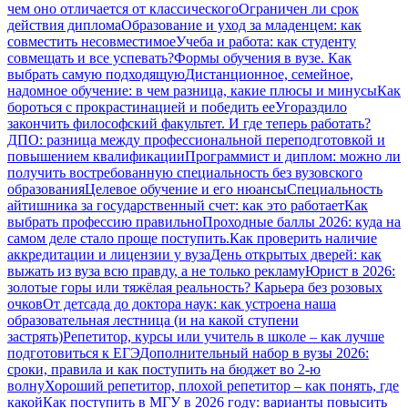
чем оно отличается от классического
Ограничен ли срок
действия диплома
Образование и уход за младенцем: как
совместить несовместимое
Учеба и работа: как студенту
совмещать и все успевать?
Формы обучения в вузе. Как
выбрать самую подходящую
Дистанционное, семейное,
надомное обучение: в чем разница, какие плюсы и минусы
Как
бороться с прокрастинацией и победить ее
Угораздило
закончить философский факультет. И где теперь работать?
ДПО: разница между профессиональной переподготовкой и
повышением квалификации
Программист и диплом: можно ли
получить востребованную специальность без вузовского
образования
Целевое обучение и его нюансы
Специальность
айтишника за государственный счет: как это работает
Как
выбрать профессию правильно
Проходные баллы 2026: куда на
самом деле стало проще поступить.
Как проверить наличие
аккредитации и лицензии у вуза
День открытых дверей: как
выжать из вуза всю правду, а не только рекламу
Юрист в 2026:
золотые горы или тяжёлая реальность? Карьера без розовых
очков
От детсада до доктора наук: как устроена наша
образовательная лестница (и на какой ступени
застрять)
Репетитор, курсы или учитель в школе – как лучше
подготовиться к ЕГЭ
Дополнительный набор в вузы 2026:
сроки, правила и как поступить на бюджет во 2‑ю
волну
Хороший репетитор, плохой репетитор – как понять, где
какой
Как поступить в МГУ в 2026 году: варианты повысить