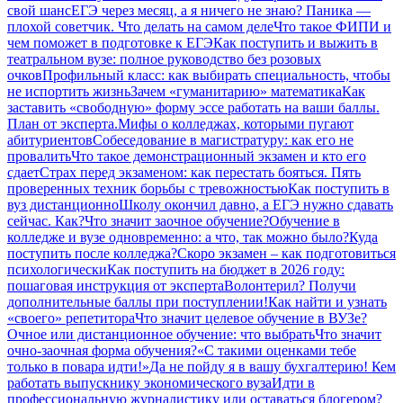
свой шанс
ЕГЭ через месяц, а я ничего не знаю? Паника —
плохой советчик. Что делать на самом деле
Что такое ФИПИ и
чем поможет в подготовке к ЕГЭ
Как поступить и выжить в
театральном вузе: полное руководство без розовых
очков
Профильный класс: как выбирать специальность, чтобы
не испортить жизнь
Зачем «гуманитарию» математика
Как
заставить «свободную» форму эссе работать на ваши баллы.
План от эксперта.
Мифы о колледжах, которыми пугают
абитуриентов
Собеседование в магистратуру: как его не
провалить
Что такое демонстрационный экзамен и кто его
сдает
Страх перед экзаменом: как перестать бояться. Пять
проверенных техник борьбы с тревожностью
Как поступить в
вуз дистанционно
Школу окончил давно, а ЕГЭ нужно сдавать
сейчас. Как?
Что значит заочное обучение?
Обучение в
колледже и вузе одновременно: а что, так можно было?
Куда
поступить после колледжа?
Скоро экзамен – как подготовиться
психологически
Как поступить на бюджет в 2026 году:
пошаговая инструкция от эксперта
Волонтерил? Получи
дополнительные баллы при поступлении!
Как найти и узнать
«своего» репетитора
Что значит целевое обучение в ВУЗе?
Очное или дистанционное обучение: что выбрать
Что значит
очно-заочная форма обучения?
«С такими оценками тебе
только в повара идти!»
Да не пойду я в вашу бухгалтерию! Кем
работать выпускнику экономического вуза
Идти в
профессиональную журналистику или оставаться блогером?