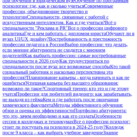
при обучении в юридическом вузе
Обучение по программам
психологии: где, как и сколько учиться
Современные
профессии, объединяющие творчество и
технологии
Специальности, связанные с работой с
искусственным интеллектом. Как и где учиться?
Всё о
специальности "Реклама и PR"
Все о профессии цифрового
аналитика
Где и кем работать с дипломом юриста
Обучают ли в
вузах UI/UX дизайну?
Востребованность и престижность
профессии педагога в России
Выбор профессии: что делать,
если мнение абитуриента не сходится с мнением
родителей
Как выбрать профессию: самые востребованные
специальности в 2026 году
Как трудоустроиться по
специальности после вуза: все возможные способы
Кто такой
социальный работник и насколько перспективна эта
профессия?
Планирование карьеры - когда начинать и как не
ошибиться
Успешная карьера без высшего образования:
возможно ли такое?
Спортивный тренер: кто это и где этому
учатся
Профессии для любителей видеоигр: как зарабатывать,
не выходя из гейма
Кем и где работать после окончания
химического факультета
Методы эффективного обучения:
обзор и оценка их эффективности
Портфолио абитуриента:
что это, зачем необходимо и как его создать
Особенности
сессии в колледжах и техникумах
Все о профессии психолог:
стоит ли поступать на психолога в 2024-25 году?
Колледж
после 9 класса – как выбрать учебное заведение
Знание