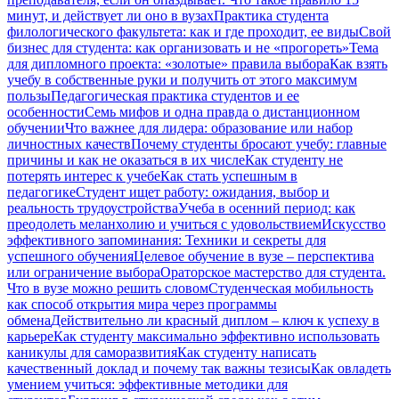
минут, и действует ли оно в вузах
Практика студента
филологического факультета: как и где проходит, ее виды
Свой
бизнес для студента: как организовать и не «прогореть»
Тема
для дипломного проекта: «золотые» правила выбора
Как взять
учебу в собственные руки и получить от этого максимум
пользы
Педагогическая практика студентов и ее
особенности
Семь мифов и одна правда о дистанционном
обучении
Что важнее для лидера: образование или набор
личностных качеств
Почему студенты бросают учебу: главные
причины и как не оказаться в их числе
Как студенту не
потерять интерес к учебе
Как стать успешным в
педагогике
Студент ищет работу: ожидания, выбор и
реальность трудоустройства
Учеба в осенний период: как
преодолеть меланхолию и учиться с удовольствием
Искусство
эффективного запоминания: Техники и секреты для
успешного обучения
Целевое обучение в вузе – перспектива
или ограничение выбора
Ораторское мастерство для студента.
Что в вузе можно решить словом
Студенческая мобильность
как способ открытия мира через программы
обмена
Действительно ли красный диплом – ключ к успеху в
карьере
Как студенту максимально эффективно использовать
каникулы для саморазвития
Как студенту написать
качественный доклад и почему так важны тезисы
Как овладеть
умением учиться: эффективные методики для