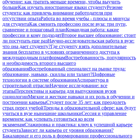
обучение: как тратить меньше времени, чтобы выучить
больше
Как изучать иностранные языки студенту
Резюме
студента: как привлечь внимание работодателя при
отсутствии опыта
Работа во время учебы - плюсы и минусы
для студента
Как сменить профессию после вуза: три пути,
сравнение и пошаговый план
Командная работа: какие
профессии и кому подходят
Второе высшее образование: стоит
ли поступать еще раз
Научно-исследовательская работа в вузе:
что она дает студенту?
Где студенту взять дополнительные
знания бесплатно в условиях ограниченного доступа к
международным платформам
Востребованность, популярность
и необходимость второго высшего
образования
Востребованный специалист на рынке труда:
образование, навыки, скиллы или талант?
Цифровые
технологии в системе образования
Аспирантура в
строительной отрасли
Научное исследование: все
этапы
Перспективы и карьера для выпускников вузов
социологии
Мягкие и жесткие навыки и их роль в обучении и
построении карьеры
Студент после 35 лет: как преодолеть
страх перед учебой
Тренды в образовательной сфере: как будут
учиться в вузе нынешние школьники
Сессия и управление
временем: как успевать готовиться ко всем
экзаменам
Стажировка и практика: ключ к успешной карьере
студента
Зависит ли карьера от уровня образования?
Бакалавриат и его роль в формировании профессионального