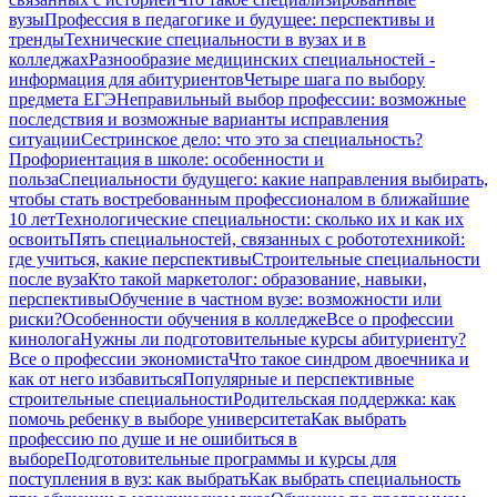
вузы
Профессия в педагогике и будущее: перспективы и
тренды
Технические специальности в вузах и в
колледжах
Разнообразие медицинских специальностей -
информация для абитуриентов
Четыре шага по выбору
предмета ЕГЭ
Неправильный выбор профессии: возможные
последствия и возможные варианты исправления
ситуации
Сестринское дело: что это за специальность?
Профориентация в школе: особенности и
польза
Специальности будущего: какие направления выбирать,
чтобы стать востребованным профессионалом в ближайшие
10 лет
Технологические специальности: сколько их и как их
освоить
Пять специальностей, связанных с робототехникой:
где учиться, какие перспективы
Строительные специальности
после вуза
Кто такой маркетолог: образование, навыки,
перспективы
Обучение в частном вузе: возможности или
риски?
Особенности обучения в колледже
Все о профессии
кинолога
Нужны ли подготовительные курсы абитуриенту?
Все о профессии экономиста
Что такое синдром двоечника и
как от него избавиться
Популярные и перспективные
строительные специальности
Родительская поддержка: как
помочь ребенку в выборе университета
Как выбрать
профессию по душе и не ошибиться в
выборе
Подготовительные программы и курсы для
поступления в вуз: как выбрать
Как выбрать специальность