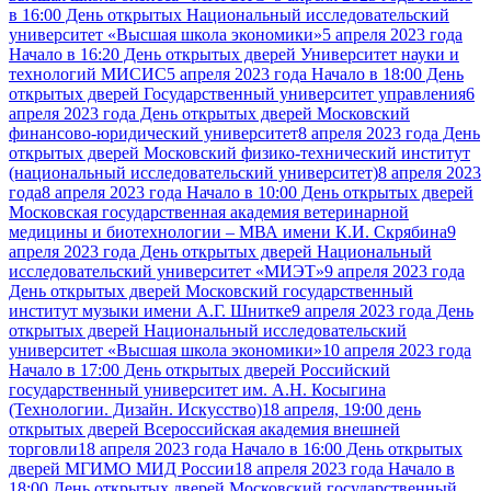
в 16:00 День открытых Национальный исследовательский
университет «Высшая школа экономики»
5 апреля 2023 года
Начало в 16:20 День открытых дверей Университет науки и
технологий МИСИС
5 апреля 2023 года Начало в 18:00 День
открытых дверей Государственный университет управления
6
апреля 2023 года День открытых дверей Московский
финансово-юридический университет
8 апреля 2023 года День
открытых дверей Московский физико-технический институт
(национальный исследовательский университет)
8 апреля 2023
года
8 апреля 2023 года Начало в 10:00 День открытых дверей
Московская государственная академия ветеринарной
медицины и биотехнологии – МВА имени К.И. Скрябина
9
апреля 2023 года День открытых дверей Национальный
исследовательский университет «МИЭТ»
9 апреля 2023 года
День открытых дверей Московский государственный
институт музыки имени А.Г. Шнитке
9 апреля 2023 года День
открытых дверей Национальный исследовательский
университет «Высшая школа экономики»
10 апреля 2023 года
Начало в 17:00 День открытых дверей Российский
государственный университет им. А.Н. Косыгина
(Технологии. Дизайн. Искусство)
18 апреля, 19:00 день
открытых дверей Всероссийская академия внешней
торговли
18 апреля 2023 года Начало в 16:00 День открытых
дверей МГИМО МИД России
18 апреля 2023 года Начало в
18:00 День открытых дверей Московский государственный