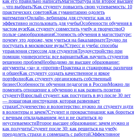
как его правильно написать
Магистратура или второе высшее
– что выбрать?
Как студенту повысить свою успеваемость: 10
практических советов
Как гуманитарию одолеть
математику
Онлайн- вебинары для студента: как их
эффективно использовать для учебы
Особенности обучения в
частом вузе
Как студенту совместить учебу и творчество
О
пользе самообразования
Стоимость обучения в магистратуре:
почему это дороже, чем учиться на бакалавриате
Трудно ли
поступать в московские вузы?
Стресс и учеба: способы
управления стрессом для студентов
Трудоустройство при
помощи университета: все варианты
Как научить студентов
решению проблем
Необходимо ли высшее образование:
аргументы «за» и «против»
Практика и стажировка: различия
и общее
Как студенту создать качественное и яркое
портфолио
Как студенту организовать собственный
бизнес
Особенности обучения педагогов в России
Можно ли
поменять отношение к обучению и как развить позитив
студенту
Взрослый студент: как поступить в вуз после 30 лет
— пошаговая инструкция, которая развеивает
страхи
Студенчество и волонтерство: нужно ли cтуденту идти
в волонтеры и зачем?
Студент и прокрастинация: как бороться
с вечным откладыванием дел и не скатиться до
неуспеваемости
Второе высшее образование: зачем нужно и
как получить
Студент после 30: как решиться на учебу,
преодолеть страхи и совмещать с работой
Эффективное