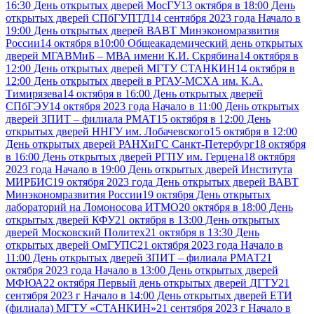
16:30 День открытых дверей МосГУ
13 октября в 18:00 День
открытых дверей СПбГУПТД
14 сентября 2023 года Начало в
19:00 День открытых дверей ВАВТ Минэкономразвития
России
14 октября в10:00 Общеакадемический день открытых
дверей МГАВМиБ – МВА имени К.И. Скрябина
14 октября в
12:00 День открытых дверей МГТУ СТАНКИН
14 октября в
12:00 День открытых дверей в РГАУ-МСХА им. К.А.
Тимирязева
14 октября в 16:00 День открытых дверей
СПбГЭУ
14 октября 2023 года Начало в 11:00 День открытых
дверей ЗПИТ – филиала РМАТ
15 октября в 12:00 День
открытых дверей ННГУ им. Лобачевского
15 октября в 12:00
День открытых дверей РАНХиГС Санкт-Петербург
18 октября
в 16:00 День открытых дверей РГПУ им. Герцена
18 октября
2023 года Начало в 19:00 День открытых дверей Института
МИРБИС
19 октября 2023 года День открытых дверей ВАВТ
Минэкономразвития России
19 октября День открытых
лабораторий на Ломоносова ИТМО
20 октября в 18:00 День
открытых дверей КФУ
21 октября в 13:00 День открытых
дверей Московский Политех
21 октября в 13:30 День
открытых дверей ОмГУПС
21 октября 2023 года Начало в
11:00 День открытых дверей ЗПИТ – филиала РМАТ
21
октября 2023 года Начало в 13:00 День открытых дверей
МФЮА
22 октября Первый день открытых дверей ДГТУ
21
сентября 2023 г Начало в 14:00 День открытых дверей ЕТИ
(филиала) МГТУ «СТАНКИН»
21 сентября 2023 г Начало в