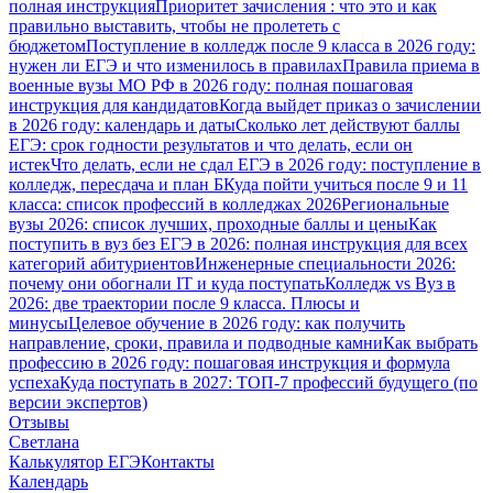
полная инструкция
Приоритет зачисления : что это и как
правильно выставить, чтобы не пролететь с
бюджетом
Поступление в колледж после 9 класса в 2026 году:
нужен ли ЕГЭ и что изменилось в правилах
Правила приема в
военные вузы МО РФ в 2026 году: полная пошаговая
инструкция для кандидатов
Когда выйдет приказ о зачислении
в 2026 году: календарь и даты
Сколько лет действуют баллы
ЕГЭ: срок годности результатов и что делать, если он
истек
Что делать, если не сдал ЕГЭ в 2026 году: поступление в
колледж, пересдача и план Б
Куда пойти учиться после 9 и 11
класса: список профессий в колледжах 2026
Региональные
вузы 2026: список лучших, проходные баллы и цены
Как
поступить в вуз без ЕГЭ в 2026: полная инструкция для всех
категорий абитуриентов
Инженерные специальности 2026:
почему они обогнали IT и куда поступать
Колледж vs Вуз в
2026: две траектории после 9 класса. Плюсы и
минусы
Целевое обучение в 2026 году: как получить
направление, сроки, правила и подводные камни
Как выбрать
профессию в 2026 году: пошаговая инструкция и формула
успеха
Куда поступать в 2027: ТОП-7 профессий будущего (по
версии экспертов)
Отзывы
Светлана
Калькулятор ЕГЭ
Контакты
Календарь