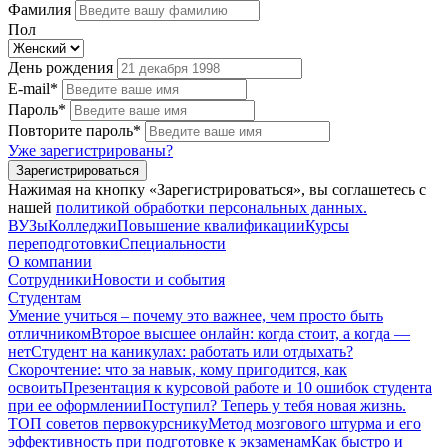
Фамилия
Пол
День рождения
E-mail*
Пароль*
Повторите пароль*
Уже зарегистрированы?
Зарегистрироваться
Нажимая на кнопку «Зарегистрироваться», вы соглашетесь с
нашей
политикой обработки персональных данных.
ВУЗы
Колледжи
Повышение квалификации
Курсы
переподготовки
Специальности
О компании
Сотрудники
Новости и события
Студентам
Умение учиться – почему это важнее, чем просто быть
отличником
Второе высшее онлайн: когда стоит, а когда —
нет
Студент на каникулах: работать или отдыхать?
Скорочтение: что за навык, кому пригодится, как
освоить
Презентация к курсовой работе и 10 ошибок студента
при ее оформлении
Поступил? Теперь у тебя новая жизнь.
ТОП советов первокурснику
Метод мозгового штурма и его
эффективность при подготовке к экзаменам
Как быстро и