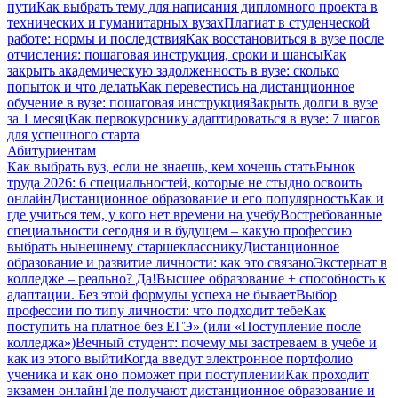
пути
Как выбрать тему для написания дипломного проекта в
технических и гуманитарных вузах
Плагиат в студенческой
работе: нормы и последствия
Как восстановиться в вузе после
отчисления: пошаговая инструкция, сроки и шансы
Как
закрыть академическую задолженность в вузе: сколько
попыток и что делать
Как перевестись на дистанционное
обучение в вузе: пошаговая инструкция
Закрыть долги в вузе
за 1 месяц
Как первокурснику адаптироваться в вузе: 7 шагов
для успешного старта
Абитуриентам
Как выбрать вуз, если не знаешь, кем хочешь стать
Рынок
труда 2026: 6 специальностей, которые не стыдно освоить
онлайн
Дистанционное образование и его популярность
Как и
где учиться тем, у кого нет времени на учебу
Востребованные
специальности сегодня и в будущем – какую профессию
выбрать нынешнему старшекласснику
Дистанционное
образование и развитие личности: как это связано
Экстернат в
колледже – реально? Да!
Высшее образование + способность к
адаптации. Без этой формулы успеха не бывает
Выбор
профессии по типу личности: что подходит тебе
Как
поступить на платное без ЕГЭ» (или «Поступление после
колледжа»)
Вечный студент: почему мы застреваем в учебе и
как из этого выйти
Когда введут электронное портфолио
ученика и как оно поможет при поступлении
Как проходит
экзамен онлайн
Где получают дистанционное образование и