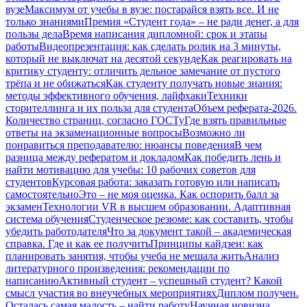
вузе
Максимум от учебы в вузе: постарайся взять все. И не
только знаниями
Премия «Студент года» – не ради денег, а для
пользы дела
Время написания дипломной: срок и этапы
работы
Видеопрезентация: как сделать ролик на 3 минуты,
который не выключат на десятой секунде
Как реагировать на
критику студенту: отличить дельное замечание от пустого
трёпа и не обижаться
Как студенту получать новые знания:
методы эффективного обучения, лайфхаки
Техники
сторителлинга и их польза для студента
Объем реферата-2026.
Количество страниц, согласно ГОСТу
Где взять правильные
ответы на экзаменационные вопросы
Возможно ли
понравиться преподавателю: нюансы поведения
В чем
разница между рефератом и докладом
Как победить лень и
найти мотивацию для учебы: 10 рабочих советов для
студентов
Курсовая работа: заказать готовую или написать
самостоятельно
Это – не моя оценка. Как оспорить балл за
экзамен
Технологии VR в высшем образовании. Адаптивная
система обучения
Студенческое резюме: как составить, чтобы
убедить работодателя
Что за документ такой – академическая
справка. Где и как ее получить
Принципы кайдзен: как
планировать занятия, чтобы учеба не мешала жить
Анализ
литературного произведения: рекомендации по
написанию
Активный студент – успешный студент? Какой
смысл участия во внеучебных мероприятиях
Диплом получен.
Осталась самая малость – найти работу
Научная новизна