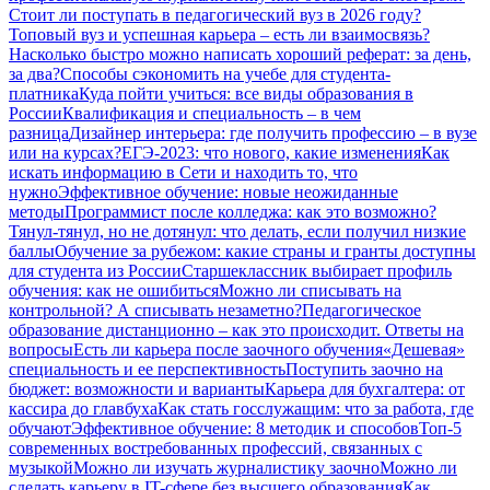
Стоит ли поступать в педагогический вуз в 2026 году?
Топовый вуз и успешная карьера – есть ли взаимосвязь?
Насколько быстро можно написать хороший реферат: за день,
за два?
Способы сэкономить на учебе для студента-
платника
Куда пойти учиться: все виды образования в
России
Квалификация и специальность – в чем
разница
Дизайнер интерьера: где получить профессию – в вузе
или на курсах?
ЕГЭ-2023: что нового, какие изменения
Как
искать информацию в Сети и находить то, что
нужно
Эффективное обучение: новые неожиданные
методы
Программист после колледжа: как это возможно?
Тянул-тянул, но не дотянул: что делать, если получил низкие
баллы
Обучение за рубежом: какие страны и гранты доступны
для студента из России
Старшеклассник выбирает профиль
обучения: как не ошибиться
Можно ли списывать на
контрольной? А списывать незаметно?
Педагогическое
образование дистанционно – как это происходит. Ответы на
вопросы
Есть ли карьера после заочного обучения
«Дешевая»
специальность и ее перспективность
Поступить заочно на
бюджет: возможности и варианты
Карьера для бухгалтера: от
кассира до главбуха
Как стать госслужащим: что за работа, где
обучают
Эффективное обучение: 8 методик и способов
Топ-5
современных востребованных профессий, связанных с
музыкой
Можно ли изучать журналистику заочно
Можно ли
сделать карьеру в IT-сфере без высшего образования
Как