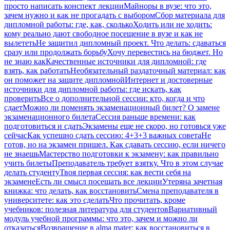
просто написать конспект лекции
Майноры в вузе: что это,
зачем нужно и как не прогадать с выбором
Сбор материала для
дипломной работы: где, как, сколько
Ходить или не ходить:
кому реально дают свободное посещение в вузе и как не
вылететь
Не защитил дипломный проект. Что делать: сдаваться
сразу или продолжать борьбу
Хочу перевестись на бюджет. Но
не знаю как
Качественные источники для дипломной: где
взять, как работать
Необязательный раздаточный материал: как
он поможет на защите дипломной
Интернет и достоверные
источники для дипломной работы: где искать, как
проверить
Все о дополнительной сессии: кто, когда и что
сдает
Можно ли поменять экзаменационный билет? О замене
экзаменационного билета
Сессия раньше времени: как
подготовиться и сдать
Экзамены еще не скоро, но готовься уже
сейчас
Как успешно сдать сессию: 4+3+3 важных совета
Не
готов, но на экзамен пришел. Как сдавать сессию, если ничего
не знаешь
Мастерство подготовки к экзамену: как правильно
учить билеты
Преподаватель требует взятку. Что в этом случае
делать студенту
Твоя первая сессия: как вести себя на
экзамене
Есть ли смысл посещать все лекции
Утеряна зачетная
книжка: что делать, как восстановить
Смена преподавателя в
университете: как это сделать
Что прочитать, кроме
учебников: полезная литература для студентов
Вариативный
модуль учебной программы: что это, зачем и можно ли
отказаться
Возвращение в alma mater: как восстановиться в