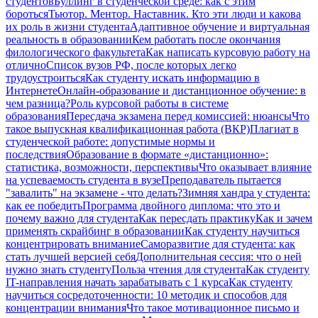
студентов
Буллинг в студенческой среде: как с этим
бороться
Тьютор. Ментор. Наставник. Кто эти люди и какова
их роль в жизни студента
Адаптивное обучение и виртуальная
реальность в образовании
Кем работать после окончания
филологического факультета
Как написать курсовую работу на
отлично
Список вузов РФ, после которых легко
трудоустроиться
Как студенту искать информацию в
Интернете
Онлайн-образование и дистанционное обучение: в
чем разница?
Роль курсовой работы в системе
образования
Пересдача экзамена перед комиссией: нюансы
Что
такое выпускная квалификационная работа (ВКР)
Плагиат в
студенческой работе: допустимые нормы и
последствия
Образование в формате «дистанционно»:
статистика, возможности, перспективы
Что оказывает влияние
на успеваемость студента в вузе
Преподаватель пытается
"завалить" на экзамене - что делать?
Зимняя хандра у студента:
как ее победить
Программа двойного диплома: что это и
почему важно для студента
Как пересдать практику
Как и зачем
применять скрайбинг в образовании
Как студенту научиться
концентрировать внимание
Саморазвитие для студента: как
стать лучшей версией себя
Дополнительная сессия: что о ней
нужно знать студенту
Польза чтения для студента
Как студенту
IT-направления начать зарабатывать с 1 курса
Как студенту
научиться сосредоточенности: 10 методик и способов для
концентрации внимания
Что такое мотивационное письмо и