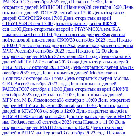
РАНХиГС
27 сентября 2023 года Начало в 19:00 День
открытых дверей МВШСЭН (Шанинка)
28 сентября15:00 День
открытых дверей ТОГУ
28 сентября в17:00 День открытых
дверей СПбРСИ
29 сен.17:00 День открытых дверей
СПбУТУиЭ
29 сен.17:00 День открытых дверей КФУ
30
сен.11:00 День открытых дверей в РГАУ-МСХА им. К.А.
Тимирязева
30 сен.11:00 День открытых дверей Факультета
нефтегазовой инженерии СКФУ
30 сентября 2023 года Начало
в 10:00 День открытых дверей Академии гражданской защиты
МЧС России
30 сентября 2023 года Начало в 12:00 День
открытых дверей МАБиУ
7 октября 2023 года День открытых
дверей МГТУ ГА
7 октября 2023 года День открытых дверей
НИУ МИЭТ
7 октября 2023 года День открытых дверей МАИ
7
октября 2023 года День открытых дверей Московского
Политеха
7 октября 2023 года День открытых дверей МУ им.
С.Ю. Витте
7 октября 2023 года День открытых дверей
РАНХиГС
07 октября в 10:00 День открытых дверей СКФУ
8
сентября 2023 года Начало в 19:00 День открытых дверей
МГУ им. М.В. Ломоносова
08 октября в 10:00 День открытых
дверей МГТУ им. Баумана
08 октября в 10:30 День открытых
дверей в КГАСУ
08 октября в 12:00 День открытых дверей в
НИУ ВШЭ
08 октября в 12:00 День открытых дверей в ННГУ
им. Лобачевского
9 сентября 2023 года Начало в 11:00 День
открытых дверей МАИ
12 октября в 16:00 День открытых
дверей в РГПУ им. Герцена
13 сентября 2023 года Начало в