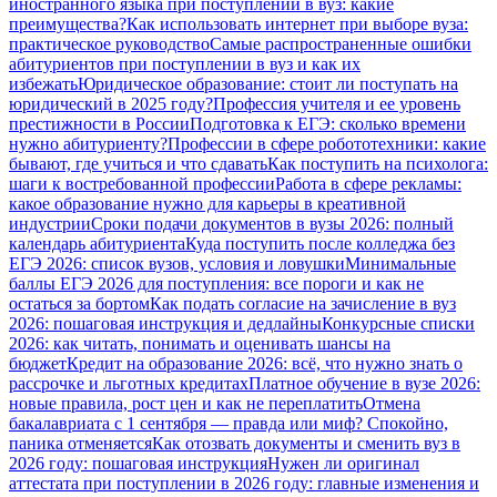
иностранного языка при поступлении в вуз: какие
преимущества?
Как использовать интернет при выборе вуза:
практическое руководство
Самые распространенные ошибки
абитуриентов при поступлении в вуз и как их
избежать
Юридическое образование: стоит ли поступать на
юридический в 2025 году?
Профессия учителя и ее уровень
престижности в России
Подготовка к ЕГЭ: сколько времени
нужно абитуриенту?
Профессии в сфере робототехники: какие
бывают, где учиться и что сдавать
Как поступить на психолога:
шаги к востребованной профессии
Работа в сфере рекламы:
какое образование нужно для карьеры в креативной
индустрии
Сроки подачи документов в вузы 2026: полный
календарь абитуриента
Куда поступить после колледжа без
ЕГЭ 2026: список вузов, условия и ловушки
Минимальные
баллы ЕГЭ 2026 для поступления: все пороги и как не
остаться за бортом
Как подать согласие на зачисление в вуз
2026: пошаговая инструкция и дедлайны
Конкурсные списки
2026: как читать, понимать и оценивать шансы на
бюджет
Кредит на образование 2026: всё, что нужно знать о
рассрочке и льготных кредитах
Платное обучение в вузе 2026:
новые правила, рост цен и как не переплатить
Отмена
бакалавриата с 1 сентября — правда или миф? Спокойно,
паника отменяется
Как отозвать документы и сменить вуз в
2026 году: пошаговая инструкция
Нужен ли оригинал
аттестата при поступлении в 2026 году: главные изменения и