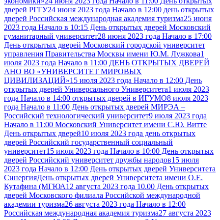
экономики»
24 июня 2023 года Начало в 11:00 День открытых
дверей РГГУ
24 июня 2023 года Начало в 12:00 день открытых
дверей Российская международная академия туризма
25 июня
2023 года Начало в 10:15 День открытых дверей Московский
гуманитарный университет
28 июня 2023 года Начало в 17:00
День открытых дверей Московский городской университет
управления Правительства Москвы имени Ю.М. Лужкова
1
июля 2023 года Начало в 11:00 ДЕНЬ ОТКРЫТЫХ ДВЕРЕЙ
АНО ВО «УНИВЕРСИТЕТ МИРОВЫХ
ЦИВИЛИЗАЦИЙ»
15 июля 2023 года Начало в 12:00 День
открытых дверей Универсального Университета
1 июля 2023
года Начало в 14:00 открытых дверей в ИГУМО
8 июля 2023
года Начало в 11:00 День открытых дверей МИРЭА –
Российский технологический университет
9 июля 2023 года
Начало в 11:00 Московский Университет имени С.Ю. Витте
День открытых дверей
10 июля 2023 года день открытых
дверей Российский государственный социальный
университет
15 июля 2023 года Начало в 10:00 День открытых
дверей Российский университет дружбы народов
15 июля
2023 года Начало в 12:00 День открытых дверей Университета
Синергия
День открытых дверей Университета имени О.Е.
Кутафина (МГЮА
12 августа 2023 года 10.00 День открытых
дверей Московского филиала Российской международной
академии туризма
26 августа 2023 года Начало в 12:00
Российская международная академия туризма
27 августа 2023