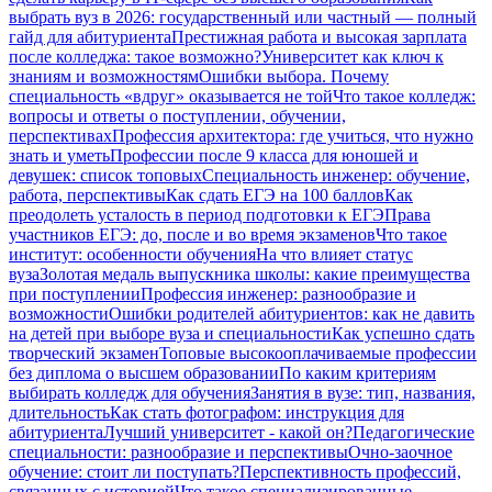
выбрать вуз в 2026: государственный или частный — полный
гайд для абитуриента
Престижная работа и высокая зарплата
после колледжа: такое возможно?
Университет как ключ к
знаниям и возможностям
Ошибки выбора. Почему
специальность «вдруг» оказывается не той
Что такое колледж:
вопросы и ответы о поступлении, обучении,
перспективах
Профессия архитектора: где учиться, что нужно
знать и уметь
Профессии после 9 класса для юношей и
девушек: список топовых
Специальность инженер: обучение,
работа, перспективы
Как сдать ЕГЭ на 100 баллов
Как
преодолеть усталость в период подготовки к ЕГЭ
Права
участников ЕГЭ: до, после и во время экзаменов
Что такое
институт: особенности обучения
На что влияет статус
вуза
Золотая медаль выпускника школы: какие преимущества
при поступлении
Профессия инженер: разнообразие и
возможности
Ошибки родителей абитуриентов: как не давить
на детей при выборе вуза и специальности
Как успешно сдать
творческий экзамен
Топовые высокооплачиваемые профессии
без диплома о высшем образовании
По каким критериям
выбирать колледж для обучения
Занятия в вузе: тип, названия,
длительность
Как стать фотографом: инструкция для
абитуриента
Лучший университет - какой он?
Педагогические
специальности: разнообразие и перспективы
Очно-заочное
обучение: стоит ли поступать?
Перспективность профессий,
связанных с историей
Что такое специализированные