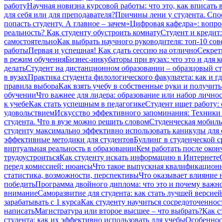
работу
Научная новизна курсовой работы: что это, как вписать 
для себя или для преподавателя?
Причины лени у студента. Сп
попасть студенту. А главное – зачем
«Цифровая кафедра»: вопро
реальность? Как студенту обустроить комнату
Студент и кредит:
самостоятельно
Как выбрать научного руководителя: топ-10 сов
работы
Первая и успешная! Как сдать сессию на отлично
Секрет
в режим обучения
Бизнес-инкубаторы при вузах: что это и для к
делать
Студент на дистанционном образовании – образцовый сту
в вузах
Практика студента филологического факультета: как и гд
правила выбора
Как взять учебу в собственные руки и получит
обучении
Что важнее для лидера: образование или набор лично
к учебе
Как стать успешным в педагогике
Студент ищет работу:
удовольствием
Искусство эффективного запоминания: Техники 
студента. Что в вузе можно решить словом
Студенческая мобиль
студенту максимально эффективно использовать каникулы для 
эффективные методики для студентов
Буллинг в студенческой ср
виртуальная реальность в образовании
Кем работать после окон
трудоустроиться
Как студенту искать информацию в Интернете
перед комиссией: нюансы
Что такое выпускная квалификационн
статистика, возможности, перспективы
Что оказывает влияние н
победить
Программа двойного диплома: что это и почему важно
внимание
Саморазвитие для студента: как стать лучшей версией
зарабатывать с 1 курса
Как студенту научиться сосредоточеннос
написать
Магистратура или второе высшее – что выбрать?
Как с
студента: как их эффективно использовать для учебы
Особеннос