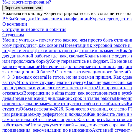
Уже зарегистрированы?
Зарегистрироваться
Нажимая на кнопку «Зарегистрироваться», вы соглашетесь с н
ВУЗы
Колледжи
Повышение квалификации
Курсы переподгото
О компании
Сотрудники
Новости и события
Студентам
Умение учиться – почему это важнее, чем просто быть отлични
кому пригодится, как освоить
Презентация к курсовой работе и
штурма и его эффективность при подготовке к экзаменам
Как б
для дипломной работы: где, как, сколько
Ходить или не ходить: 
или продолжать борьбу
Хочу перевестись на бюджет. Но не зна
защите дипломной
Интернет и достоверные источники для дипл
экзаменационный билет? О замене экзаменационного билета
Се
4+3+3 важных совета
Не готов, но на экзамен пришел. Как сдав
взятку. Что в этом случае делать студенту
Твоя первая сессия: ка
преподавателя в университете: как это сделать
Что прочитать, к
отказаться
Возвращение в alma mater: как восстановиться в вузе
дела
Время написания дипломной: срок и этапы работы
Видеопр
отличить дельное замечание от пустого трёпа и не обижаться
Ка
студента
Объем реферата-2026. Количество страниц, согласно 
чем разница между рефератом и докладом
Как победить лень и 
самостоятельно
Это – не моя оценка. Как оспорить балл за экза
работодателя
Что за документ такой – академическая справка. Гд
произведения: рекомендации по написанию
Активный студент 