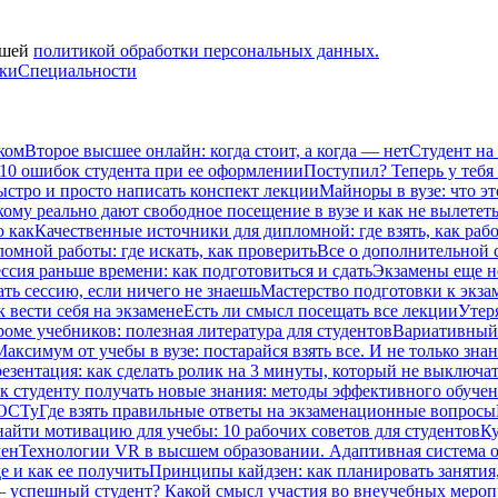
ашей
политикой обработки персональных данных.
вки
Специальности
ком
Второе высшее онлайн: когда стоит, а когда — нет
Студент на
 10 ошибок студента при ее оформлении
Поступил? Теперь у тебя
ыстро и просто написать конспект лекции
Майноры в вузе: что эт
кому реально дают свободное посещение в вузе и как не вылетет
ю как
Качественные источники для дипломной: где взять, как рабо
омной работы: где искать, как проверить
Все о дополнительной се
ссия раньше времени: как подготовиться и сдать
Экзамены еще не
ать сессию, если ничего не знаешь
Мастерство подготовки к экза
к вести себя на экзамене
Есть ли смысл посещать все лекции
Утеря
роме учебников: полезная литература для студентов
Вариативный 
Максимум от учебы в вузе: постарайся взять все. И не только зна
езентация: как сделать ролик на 3 минуты, который не выключат
к студенту получать новые знания: методы эффективного обучен
ГОСТу
Где взять правильные ответы на экзаменационные вопросы
найти мотивацию для учебы: 10 рабочих советов для студентов
Ку
мен
Технологии VR в высшем образовании. Адаптивная система 
е и как ее получить
Принципы кайдзен: как планировать занятия
– успешный студент? Какой смысл участия во внеучебных меро