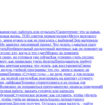
 каникулах: работать или отдыхать?
Скорочтение: что за навык,
 новая жизнь. ТОП советов первокурснику
Метод мозгового
о, зачем нужно и как не прогадать с выбором
Сбор материала
ь
Не защитил дипломный проект. Что делать: сдаваться сразу
тать
Необязательный раздаточный материал: как он поможет на
ссии: кто, когда и что сдает
Можно ли поменять
 скоро, но готовься уже сейчас
Как успешно сдать сессию:
мену: как правильно учить билеты
Преподаватель требует
на зачетная книжка: что делать, как восстановить
Смена
модуль учебной программы: что это, зачем и можно ли
ниями
Премия «Студент года» – не ради денег, а для пользы
 на десятой секунде
Как реагировать на критику студенту:
ия, лайфхаки
Техники сторителлинга и их польза для
Возможно ли понравиться преподавателю: нюансы поведения
В
рсовая работа: заказать готовую или написать
обучения
Студенческое резюме: как составить, чтобы убедить
, чтобы учеба не мешала жить
Анализ литературного
приятиях
Диплом получен. Осталась самая малость – найти