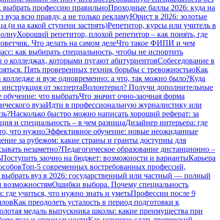
 выбрать профессию правильно
Проходные баллы 2026: куда на
 вуза всю правду, а не только рекламу
Юрист в 2026: золотые
а (и на какой ступени застрять)
Репетитор, курсы или учитель в
волну
Хороший репетитор, плохой репетитор – как понять, где
оветчик. Что делать на самом деле
Что такое ФИПИ и чем
сс: как выбирать специальность, чтобы не испортить
о колледжах, которыми пугают абитуриентов
Собеседование в
бояться. Пять проверенных техник борьбы с тревожностью
Как
 колледже и вузе одновременно: а что, так можно было?
Куда
 инструкция от эксперта
Волонтерил? Получи дополнительные
 обучение: что выбрать
Что значит очно-заочная форма
ического вуза
Идти в профессиональную журналистику или
зь?
Насколько быстро можно написать хороший реферат: за
ия и специальность – в чем разница
Дизайнер интерьера: где
то, что нужно
Эффективное обучение: новые неожиданные
ение за рубежом: какие страны и гранты доступны для
сывать незаметно?
Педагогическое образование дистанционно –
ь
Поступить заочно на бюджет: возможности и варианты
Карьера
особов
Топ-5 современных востребованных профессий,
 выбрать вуз в 2026: государственный или частный — полный
и возможностям
Ошибки выбора. Почему специальность
 где учиться, что нужно знать и уметь
Профессии после 9
ллов
Как преодолеть усталость в период подготовки к
олотая медаль выпускника школы: какие преимущества при
боре вуза и специальности
Как успешно сдать творческий