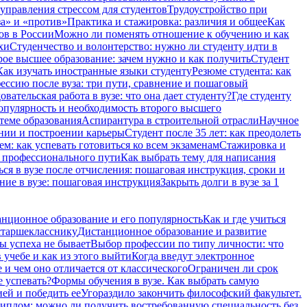
 управления стрессом для студентов
Трудоустройство при
а» и «против»
Практика и стажировка: различия и общее
Как
ов в России
Можно ли поменять отношение к обучению и как
хи
Студенчество и волонтерство: нужно ли cтуденту идти в
ое высшее образование: зачем нужно и как получить
Студент
Как изучать иностранные языки студенту
Резюме студента: как
ессию после вуза: три пути, сравнение и пошаговый
вательская работа в вузе: что она дает студенту?
Где студенту
опулярность и необходимость второго высшего
теме образования
Аспирантура в строительной отрасли
Научное
ении и построении карьеры
Студент после 35 лет: как преодолеть
м: как успевать готовиться ко всем экзаменам
Стажировка и
и профессионального пути
Как выбрать тему для написания
ся в вузе после отчисления: пошаговая инструкция, сроки и
ние в вузе: пошаговая инструкция
Закрыть долги в вузе за 1
нционное образование и его популярность
Как и где учиться
старшекласснику
Дистанционное образование и развитие
ы успеха не бывает
Выбор профессии по типу личности: что
 учебе и как из этого выйти
Когда введут электронное
и чем оно отличается от классического
Ограничен ли срок
е успевать?
Формы обучения в вузе. Как выбрать самую
ией и победить ее
Угораздило закончить философский факультет.
иплом: можно ли получить востребованную специальность без