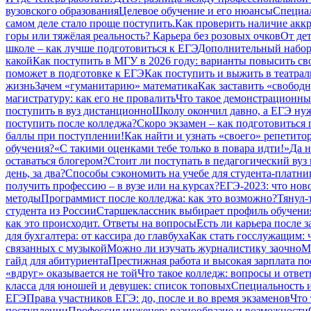
вузовского образования
Целевое обучение и его нюансы
Специал
самом деле стало проще поступить.
Как проверить наличие аккр
горы или тяжёлая реальность? Карьера без розовых очков
От дет
школе – как лучше подготовиться к ЕГЭ
Дополнительный набор 
какой
Как поступить в МГУ в 2026 году: варианты повысить св
поможет в подготовке к ЕГЭ
Как поступить и выжить в театрал
жизнь
Зачем «гуманитарию» математика
Как заставить «свободн
магистратуру: как его не провалить
Что такое демонстрационный
поступить в вуз дистанционно
Школу окончил давно, а ЕГЭ нуж
поступить после колледжа?
Скоро экзамен – как подготовиться
баллы при поступлении!
Как найти и узнать «своего» репетито
обучения?
«С такими оценками тебе только в повара идти!»
Да н
оставаться блогером?
Стоит ли поступать в педагогический вуз 
день, за два?
Способы сэкономить на учебе для студента-платни
получить профессию – в вузе или на курсах?
ЕГЭ-2023: что нов
методы
Программист после колледжа: как это возможно?
Тянул-
студента из России
Старшеклассник выбирает профиль обучения
как это происходит. Ответы на вопросы
Есть ли карьера после 
для бухгалтера: от кассира до главбуха
Как стать госслужащим: ч
связанных с музыкой
Можно ли изучать журналистику заочно
М
гайд для абитуриента
Престижная работа и высокая зарплата по
«вдруг» оказывается не той
Что такое колледж: вопросы и отве
класса для юношей и девушек: список топовых
Специальность и
ЕГЭ
Права участников ЕГЭ: до, после и во время экзаменов
Что 
поступлении
Профессия инженер: разнообразие и возможности