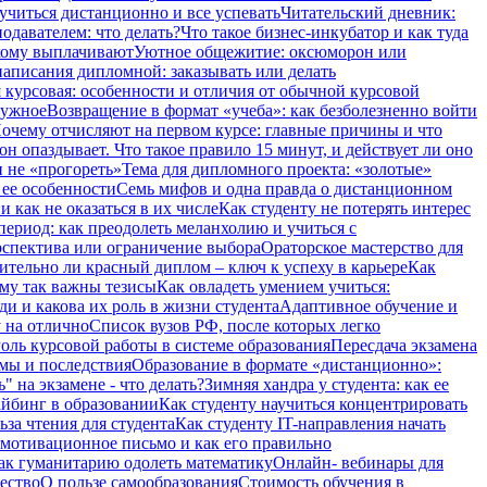
учиться дистанционно и все успевать
Читательский дневник:
одавателем: что делать?
Что такое бизнес-инкубатор и как туда
 кому выплачивают
Уютное общежитие: оксюморон или
аписания дипломной: заказывать или делать
 курсовая: особенности и отличия от обычной курсовой
нужное
Возвращение в формат «учеба»: как безболезненно войти
очему отчисляют на первом курсе: главные причины и что
он опаздывает. Что такое правило 15 минут, и действует ли оно
и не «прогореть»
Тема для дипломного проекта: «золотые»
 ее особенности
Семь мифов и одна правда о дистанционном
 как не оказаться в их числе
Как студенту не потерять интерес
период: как преодолеть меланхолию и учиться с
ерспектива или ограничение выбора
Ораторское мастерство для
ительно ли красный диплом – ключ к успеху в карьере
Как
ему так важны тезисы
Как овладеть умением учиться:
ди и какова их роль в жизни студента
Адаптивное обучение и
 на отлично
Список вузов РФ, после которых легко
оль курсовой работы в системе образования
Пересдача экзамена
рмы и последствия
Образование в формате «дистанционно»:
" на экзамене - что делать?
Зимняя хандра у студента: как ее
айбинг в образовании
Как студенту научиться концентрировать
ьза чтения для студента
Как студенту IT-направления начать
 мотивационное письмо и как его правильно
ак гуманитарию одолеть математику
Онлайн- вебинары для
чество
О пользе самообразования
Стоимость обучения в