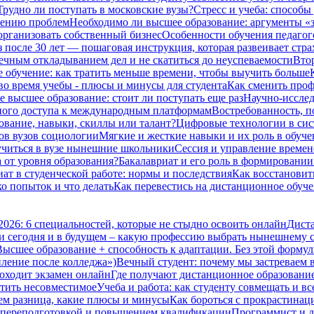
Трудно ли поступать в московские вузы?
Стресс и учеба: способы
шению проблем
Необходимо ли высшее образование: аргументы «з
организовать собственный бизнес
Особенности обучения педагог
з после 30 лет — пошаговая инструкция, которая развеивает стра
вечным откладыванием дел и не скатиться до неуспеваемости
Втор
 обучение: как тратить меньше времени, чтобы выучить больше
во время учебы - плюсы и минусы для студента
Как сменить проф
е высшее образование: стоит ли поступать еще раз
Научно-исследо
нного доступа к международным платформам
Востребованность, п
ование, навыки, скиллы или талант?
Цифровые технологии в сис
ов вузов социологии
Мягкие и жесткие навыки и их роль в обуч
 учиться в вузе нынешние школьники
Сессия и управление времене
а от уровня образования?
Бакалавриат и его роль в формировани
ат в студенческой работе: нормы и последствия
Как восстановить
ко попыток и что делать
Как перевестись на дистанционное обуче
2026: 6 специальностей, которые не стыдно освоить онлайн
Диста
и сегодня и в будущем – какую профессию выбрать нынешнему 
Высшее образование + способность к адаптации. Без этой формул
пление после колледжа»)
Вечный студент: почему мы застреваем в
оходит экзамен онлайн
Где получают дистанционное образование 
стить несовместимое
Учеба и работа: как студенту совмещать и вс
чем разница, какие плюсы и минусы
Как бороться с прокрастинац
 переподготовкой и повышением квалификации
Программист и д