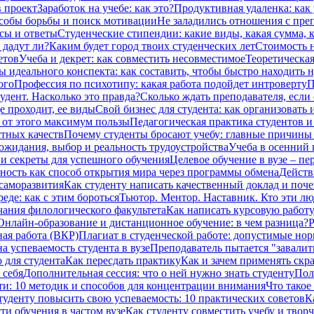
в проект
Заработок на учебе: как это?
Продуктивная удаленка: как 
особы борьбы и поиск мотивации
Не заладились отношения с преп
сы и ответы
Студенческие стипендии: какие виды, какая сумма,
 дадут ли?
Каким будет город твоих студенческих лет
Стоимость н
етов
Учеба и декрет: как совместить несовместимое
Теоретическая
ы идеального конспекта: как составить, чтобы быстро находить 
ого
Профессия по психотипу: какая работа подойдет интроверту
П
дент. Насколько это правда?
Сколько ждать преподавателя, если 
е проходит, ее виды
Свой бизнес для студента: как организовать 
ь от этого максимум пользы
Педагогическая практика студентов и
стных качеств
Почему студенты бросают учебу: главные причины и
 ожидания, выбор и реальность трудоустройства
Учеба в осенний 
и секреты для успешного обучения
Целевое обучение в вузе – п
ность как способ открытия мира через программы обмена
Действ
саморазвития
Как студенту написать качественный доклад и поч
еде: как с этим бороться
Тьютор. Ментор. Наставник. Кто эти лю
чания филологического факультета
Как написать курсовую работу
Онлайн-образование и дистанционное обучение: в чем разница?
Р
ая работа (ВКР)
Плагиат в студенческой работе: допустимые но
а успеваемость студента в вузе
Преподаватель пытается "завалить
 для студента
Как пересдать практику
Как и зачем применять скр
 себя
Дополнительная сессия: что о ней нужно знать студенту
Пол
ти: 10 методик и способов для концентрации внимания
Что такое
туденту повысить свою успеваемость: 10 практических советов
К
ти обучения в частом вузе
Как студенту совместить учебу и твор