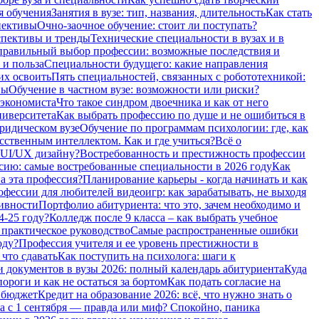
я обучения
Занятия в вузе: тип, названия, длительность
Как стать
пективы
Очно-заочное обучение: стоит ли поступать?
спективы и тренды
Технические специальности в вузах и в
равильный выбор профессии: возможные последствия и
 и польза
Специальности будущего: какие направления
их освоить
Пять специальностей, связанных с робототехникой:
вы
Обучение в частном вузе: возможности или риски?
 экономиста
Что такое синдром двоечника и как от него
ниверситета
Как выбрать профессию по душе и не ошибиться в
ридическом вузе
Обучение по программам психологии: где, как
сственным интеллектом. Как и где учиться?
Всё о
 UI/UX дизайну?
Востребованность и престижность профессии
сию: самые востребованные специальности в 2026 году
Как
а эта профессия?
Планирование карьеры - когда начинать и как
фессии для любителей видеоигр: как зарабатывать, не выходя
тивности
Портфолио абитуриента: что это, зачем необходимо и
4-25 году?
Колледж после 9 класса – как выбрать учебное
 практическое руководство
Самые распространенные ошибки
оду?
Профессия учителя и ее уровень престижности в
 что сдавать
Как поступить на психолога: шаги к
 документов в вузы 2026: полный календарь абитуриента
Куда
роги и как не остаться за бортом
Как подать согласие на
а бюджет
Кредит на образование 2026: всё, что нужно знать о
а с 1 сентября — правда или миф? Спокойно, паника