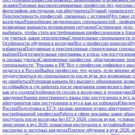
экзамен
Топовые высокооплачиваемые профессии без диплома 
фотографом: инструкция для абитуриента
Лучший университет 
Перспективность профессий, связанных с историей
Что такое 
колледжах
Разнообразие медицинских специальностей - информ
возможные варианты исправления ситуации
Сестринское дело: 
выбирать, чтобы стать востребованным профессионалом в бли
где учиться, какие перспективы
Строительные специальности по
Особенности обучения в колледже
Все о профессии кинолога
Ну
избавиться
Популярные и перспективные строительные специа
выборе
Подготовительные программы и курсы для поступления 
и сколько учиться
Современные профессии, объединяющие твор
специальности "Реклама и PR"
Все о профессии цифрового ана
педагога в России
Выбор профессии: что делать, если мнение а
трудоустроиться по специальности после вуза: все возможные 
не ошибиться
Успешная карьера без высшего образования: возм
из гейма
Кем и где работать после окончания химического факул
как его создать
Особенности сессии в колледжах и техникумах
В
заведение
Знание иностранного языка при поступлении в вуз: 
абитуриентов при поступлении в вуз и как их избежать
Юридиче
России
Подготовка к ЕГЭ: сколько времени нужно абитуриенту
востребованной профессии
Работа в сфере рекламы: какое обр
поступить после колледжа без ЕГЭ 2026: список вузов, услови
зачисление в вуз 2026: пошаговая инструкция и дедлайны
Конку
рассрочке и льготных кредитах
Платное обучение в вузе 2026: н