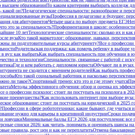
о высшем образовании
По каким критериям выбирать колледж дл
- какой он?
Педагогические специальности: разнообразие и перс
специализированные вузы
Профессия в педагогике и будущее: пер
ация для абитуриентов
Четыре шага по выбору предмета ЕГЭ
Неп
что это за специальность?
Профориентация в школе: особенности
жайшие 10 лет
Технологические специальности: сколько их и как 
сле вуза
Кто такой маркетолог: образование, навыки, перспекти
жны ли подготовительные курсы абитуриенту?
Все о профессии
льности
Родительская поддержка: как помочь ребенку в выборе у
в вуз: как выбрать
Как выбрать специальность при обучении в ю
чество и технологии
Специальности, связанные с работой с иску
литика
Где и кем работать с дипломом юриста
Обучают ли в вузах
битуриента не сходится с мнением родителей
Как выбрать профес
способы
Кто такой социальный работник и насколько перспективн
ожно ли такое?
Спортивный тренер: кто это и где этому учатся
Про
ьтета
Методы эффективного обучения: обзор и оценка их эффек
се о профессии психолог: стоит ли поступать на психолога в 202
какие преимущества?
Как использовать интернет при выборе вуза:
ское образование: стоит ли поступать на юридический в 2025 г
?
Профессии в сфере робототехники: какие бывают, где учиться и
азование нужно для карьеры в креативной индустрии
Сроки подачи
я и ловушки
Минимальные баллы ЕГЭ 2026 для поступления: все по
рсные списки 2026: как читать, понимать и оценивать шансы н
овые правила, рост цен и как не переплатить
Отмена бакалавриат