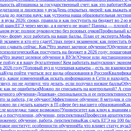
ьность айтишника за государственный счет: как это работает
Как
едитации и лицензии у вуза
День открытых дверей: как выжать из
сада до доктора наук: как устроена наша образовательная лестниц
в вузы 2026: сроки, правила и как поступить на бюджет во 2‑ю 
ой шанс
ЕГЭ через месяц, а я ничего не знаю? Паника — плохой с
ьном вузе: полное руководство без розовых очков
Профильный кла
ую» форму эссе работать на ваши баллы. План от эксперта.
Мифы 
 экзамен и кто его сдает
Страх перед экзаменом: как перестать 
но сдавать сейчас. Как?
Что значит заочное обучение?
Обучение в
 психологически
Как поступить на бюджет в 2026 году: пошаговая
ра
Что значит целевое обучение в ВУЗе?
Очное или дистанционное
е пойду я в вашу бухгалтерию! Кем работать выпускнику эконом
в 2026 году?
Топовый вуз и успешная карьера – есть ли взаимосвя
ка
Куда пойти учиться: все виды образования в России
Квалификац
ого, какие изменения
Как искать информацию в Сети и находить 
тянул, но не дотянул: что делать, если получил низкие баллы
Обуч
: как не ошибиться
Можно ли списывать на контрольной? А спи
заочного обучения
«Дешевая» специальность и ее перспективност
то за работа, где обучают
Эффективное обучение: 8 методик и сп
ожно ли сделать карьеру в IT-сфере без высшего образования
Как
сле колледжа: такое возможно?
Университет как ключ к знаниям 
ты о поступлении, обучении, перспективах
Профессия архитектора:
нженер: обучение, работа, перспективы
Как сдать ЕГЭ на 100 ба
такое институт: особенности обучения
На что влияет статус вуза
З
Ошибки родителей абитуриентов: как не давить на детей при вы