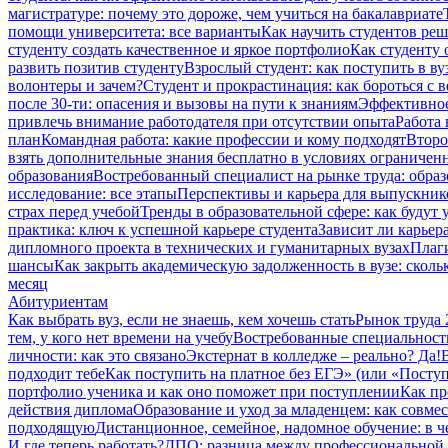
магистратуре: почему это дороже, чем учиться на бакалавриате
помощи университета: все варианты
Как научить студентов ре
студенту создать качественное и яркое портфолио
Как студенту 
развить позитив студенту
Взрослый студент: как поступить в ву
волонтеры и зачем?
Студент и прокрастинация: как бороться с 
после 30-ти: опасения и вызовы на пути к знаниям
Эффективное
привлечь внимание работодателя при отсутствии опыта
Работа 
план
Командная работа: какие профессии и кому подходят
Второ
взять дополнительные знания бесплатно в условиях ограниче
образования
Востребованный специалист на рынке труда: образ
исследование: все этапы
Перспективы и карьера для выпускник
страх перед учебой
Тренды в образовательной сфере: как будут
практика: ключ к успешной карьере студента
Зависит ли карьер
дипломного проекта в технических и гуманитарных вузах
Плаги
шансы
Как закрыть академическую задолженность в вузе: сколь
месяц
Абитуриентам
Как выбрать вуз, если не знаешь, кем хочешь стать
Рынок труда 
тем, у кого нет времени на учебу
Востребованные специальност
личности: как это связано
Экстернат в колледже – реально? Да!
подходит тебе
Как поступить на платное без ЕГЭ» (или «Посту
портфолио ученика и как оно поможет при поступлении
Как пр
действия диплома
Образование и уход за младенцем: как совме
подходящую
Дистанционное, семейное, надомное обучение: в 
И где теперь работать?
ДПО: разница между профессиональной