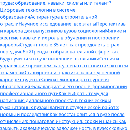
труда: образование, навыки, скиллы или талант?
Цифровые технологии в системе
образования
Аспирантура в строительной
отрасли
Научное исследование: все этапы
Перспективы
и карьера для выпускников вузов социологии
Мягкие и
жесткие навыки и их роль в обучении и построении
карьеры
Студент после 35 лет: как преодолеть страх
перед учебой
Тренды в образовательной сфере: как
будут учиться в вузе нынешние школьники
Сессия и
управление временем: как успевать готовиться ко всем
экзаменам
Стажировка и практика: ключ к успешной
карьере студента
Зависит ли карьера от уровня
образования?
Бакалавриат и его роль в формировании
профессионального пути
Как выбрать тему для
написания дипломного проекта в технических и
гуманитарных вузах
Плагиат в студенческой работе:
нормы и последствия
Как восстановиться в вузе после
отчисления: пошаговая инструкция, сроки и шансы
Как
закрыть академическую задолженность в вузе: сколько