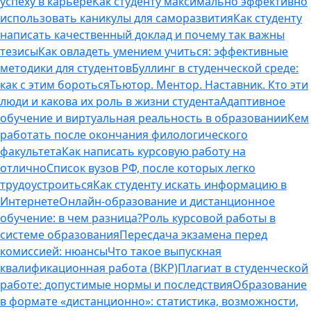
успеху в карьере
Как студенту максимально эффективно
использовать каникулы для саморазвития
Как студенту
написать качественный доклад и почему так важны
тезисы
Как овладеть умением учиться: эффективные
методики для студентов
Буллинг в студенческой среде:
как с этим бороться
Тьютор. Ментор. Наставник. Кто эти
люди и какова их роль в жизни студента
Адаптивное
обучение и виртуальная реальность в образовании
Кем
работать после окончания филологического
факультета
Как написать курсовую работу на
отлично
Список вузов РФ, после которых легко
трудоустроиться
Как студенту искать информацию в
Интернете
Онлайн-образование и дистанционное
обучение: в чем разница?
Роль курсовой работы в
системе образования
Пересдача экзамена перед
комиссией: нюансы
Что такое выпускная
квалификационная работа (ВКР)
Плагиат в студенческой
работе: допустимые нормы и последствия
Образование
в формате «дистанционно»: статистика, возможности,