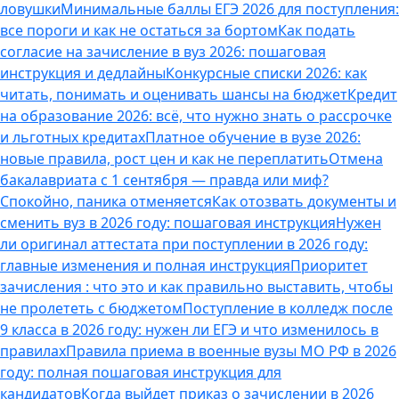
ловушки
Минимальные баллы ЕГЭ 2026 для поступления:
все пороги и как не остаться за бортом
Как подать
согласие на зачисление в вуз 2026: пошаговая
инструкция и дедлайны
Конкурсные списки 2026: как
читать, понимать и оценивать шансы на бюджет
Кредит
на образование 2026: всё, что нужно знать о рассрочке
и льготных кредитах
Платное обучение в вузе 2026:
новые правила, рост цен и как не переплатить
Отмена
бакалавриата с 1 сентября — правда или миф?
Спокойно, паника отменяется
Как отозвать документы и
сменить вуз в 2026 году: пошаговая инструкция
Нужен
ли оригинал аттестата при поступлении в 2026 году:
главные изменения и полная инструкция
Приоритет
зачисления : что это и как правильно выставить, чтобы
не пролететь с бюджетом
Поступление в колледж после
9 класса в 2026 году: нужен ли ЕГЭ и что изменилось в
правилах
Правила приема в военные вузы МО РФ в 2026
году: полная пошаговая инструкция для
кандидатов
Когда выйдет приказ о зачислении в 2026