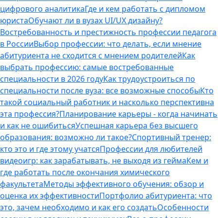
цифрового аналитика
Где и кем работать с дипломом
юриста
Обучают ли в вузах UI/UX дизайну?
Востребованность и престижность профессии педагога
в России
Выбор профессии: что делать, если мнение
абитуриента не сходится с мнением родителей
Как
выбрать профессию: самые востребованные
специальности в 2026 году
Как трудоустроиться по
специальности после вуза: все возможные способы
Кто
такой социальный работник и насколько перспективна
эта профессия?
Планирование карьеры - когда начинать
и как не ошибиться
Успешная карьера без высшего
образования: возможно ли такое?
Спортивный тренер:
кто это и где этому учатся
Профессии для любителей
видеоигр: как зарабатывать, не выходя из гейма
Кем и
где работать после окончания химического
факультета
Методы эффективного обучения: обзор и
оценка их эффективности
Портфолио абитуриента: что
это, зачем необходимо и как его создать
Особенности