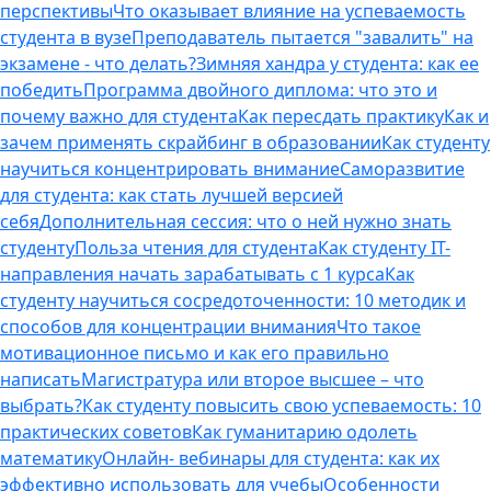
перспективы
Что оказывает влияние на успеваемость
студента в вузе
Преподаватель пытается "завалить" на
экзамене - что делать?
Зимняя хандра у студента: как ее
победить
Программа двойного диплома: что это и
почему важно для студента
Как пересдать практику
Как и
зачем применять скрайбинг в образовании
Как студенту
научиться концентрировать внимание
Саморазвитие
для студента: как стать лучшей версией
себя
Дополнительная сессия: что о ней нужно знать
студенту
Польза чтения для студента
Как студенту IT-
направления начать зарабатывать с 1 курса
Как
студенту научиться сосредоточенности: 10 методик и
способов для концентрации внимания
Что такое
мотивационное письмо и как его правильно
написать
Магистратура или второе высшее – что
выбрать?
Как студенту повысить свою успеваемость: 10
практических советов
Как гуманитарию одолеть
математику
Онлайн- вебинары для студента: как их
эффективно использовать для учебы
Особенности