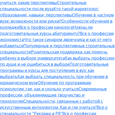
учиться, какие перспективы
Строительные
специальности после вуза
Кто такой маркетолог:
образование, навыки, перспективы
Обучение в частном
вузе: возможности или риски?
Особенности обучения в
колледже
Все о профессии кинолога
Нужны ли
подготовительные курсы абитуриенту?
Все о профессии
экономиста
Что такое синдром двоечника и как от него
избавиться
Популярные и перспективные строительные
специальности
Родительская поддержка: как помочь
ребенку в выборе университета
Как выбрать профессию
по душе и не ошибиться в выборе
Подготовительные
программы и курсы для поступления в вуз: как
выбрать
Как выбрать специальность при обучении в
юридическом вузе
Обучение по программам
психологии: где, как и сколько учиться
Современные
профессии, объединяющие творчество и
технологии
Специальности, связанные с работой с
искусственным интеллектом. Как и где учиться?
Всё о
специальности "Реклама и PR"
Все о профессии