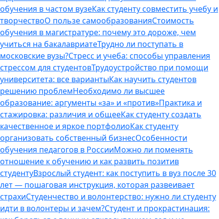
обучения в частом вузе
Как студенту совместить учебу и
творчество
О пользе самообразования
Стоимость
обучения в магистратуре: почему это дороже, чем
учиться на бакалавриате
Трудно ли поступать в
московские вузы?
Стресс и учеба: способы управления
стрессом для студентов
Трудоустройство при помощи
университета: все варианты
Как научить студентов
решению проблем
Необходимо ли высшее
образование: аргументы «за» и «против»
Практика и
стажировка: различия и общее
Как студенту создать
качественное и яркое портфолио
Как студенту
организовать собственный бизнес
Особенности
обучения педагогов в России
Можно ли поменять
отношение к обучению и как развить позитив
студенту
Взрослый студент: как поступить в вуз после 30
лет — пошаговая инструкция, которая развеивает
страхи
Студенчество и волонтерство: нужно ли cтуденту
идти в волонтеры и зачем?
Студент и прокрастинация: