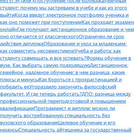
без ЕГЭ» (или «Поступление после колледжа»)
Вечный
студент: почему мы застреваем в учебе и как из этого
выйти
Когда введут электронное портфолио ученика и
как оно поможет при поступлении
Как проходит экзамен
онлайн
Где получают дистанционное образование и чем
оно отличается от классического
Ограничен ли срок
действия диплома
Образование и уход за младенцем:
как совместить несовместимое
Учеба и работа: как
студенту совмещать и все успевать?
Формы обучения в
вузе. Как выбрать самую подходящую
Дистанционное,
семейное, надомное обучение: в чем разница, какие
плюсы и минусы
Как бороться с прокрастинацией и
победить ее
Угораздило закончить философский
факультет. И где теперь работать?
ДПО: разница между
профессиональной переподготовкой и повышением
квалификации
Программист и диплом: можно ли
получить востребованную специальность без
вузовского образования
Целевое обучение и его
нюансы
Специальность айтишника за государственный