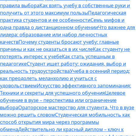
правила выбора
Как взять учебу в собственные руки и
получить от этого максимум пользы
Педагогическая
практика студентов и ее особенности
Семь мифов и
одна правда о дистанционном обучении
Что важнее для
лидера: образование или набор личностных
качеств
Почему студенты бросают учебу: главные
причины и как не оказаться в их числе
Как студенту не
потерять интерес к учебе
Как стать успешным в
педагогике
Студент ищет работу: ожидания, выбор и
реальность трудоустройства
Учеба в осенний период:
как преодолеть меланхолию и учиться с
удовольствием
Искусство эффективного запоминания:
Техники и секреты для успешного обучения
Целевое
обучение в вузе – перспектива или ограничение
выбора
Ораторское мастерство для студента. Что в вузе
можно решить словом
Студенческая мобильность как
способ открытия мира через программы
обмена
Действительно ли красный диплом – ключ к