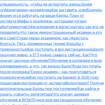
специальность, чтобы не испортить жизнь
Зачем
«гуманитарию» математика
Как заставить «свободную»
форму эссе работать на ваши баллы. План от
эксперта.
Мифы о колледжах, которыми пугают
абитуриентов
Собеседование в магистратуру: как его не
провалить
Что такое демонстрационный экзамен и кто
его сдает
Страх перед экзаменом: как перестать
бояться. Пять проверенных техник борьбы с
тревожностью
Как поступить в вуз дистанционно
Школу
окончил давно, а ЕГЭ нужно сдавать сейчас. Как?
Что
значит заочное обучение?
Обучение в колледже и вузе
одновременно: а что, так можно было?
Куда поступить
после колледжа?
Скоро экзамен – как подготовиться
психологически
Как поступить на бюджет в 2026 году:
пошаговая инструкция от эксперта
Волонтерил? Получи
дополнительные баллы при поступлении!
Как найти и
узнать «своего» репетитора
Что значит целевое
обучение в ВУЗе?
Очное или дистанционное обучение: