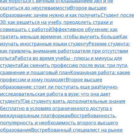
как бороться с вечным откладыванием дел и не
скатиться до неуспеваемости
Второе высшее
образование: зачем нужно и как получить
Студент после
30: как решиться на учебу, преодолеть страхи и
совмещать с работой
Эффективное обучение: как
тратить меньше времени, чтобы выучить больше
Как
изучать иностранные языки студенту
Резюме студента:
как привлечь внимание работодателя при отсутствии
опыта
Работа во время учебы - плюсы и минусы для
студента
Как сменить профессию после вуза: три пути,
сравнение и пошаговый план
Командная работа: какие
профессии и кому подходят
Второе высшее
образование: стоит ли поступать еще раз
Научно-
исследовательская работа в вузе: что она дает
студенту?
Где студенту взять дополнительные знания
бесплатно в условиях ограниченного доступа к
международным платформам
Востребованность,
популярность и необходимость второго высшего
образования
Востребованный специалист на рынке