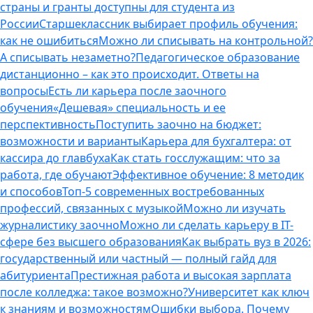
страны и гранты доступны для студента из
России
Старшеклассник выбирает профиль обучения:
как не ошибиться
Можно ли списывать на контрольной?
А списывать незаметно?
Педагогическое образование
дистанционно – как это происходит. Ответы на
вопросы
Есть ли карьера после заочного
обучения
«Дешевая» специальность и ее
перспективность
Поступить заочно на бюджет:
возможности и варианты
Карьера для бухгалтера: от
кассира до главбуха
Как стать госслужащим: что за
работа, где обучают
Эффективное обучение: 8 методик
и способов
Топ-5 современных востребованных
профессий, связанных с музыкой
Можно ли изучать
журналистику заочно
Можно ли сделать карьеру в IT-
сфере без высшего образования
Как выбрать вуз в 2026:
государственный или частный — полный гайд для
абитуриента
Престижная работа и высокая зарплата
после колледжа: такое возможно?
Университет как ключ
к знаниям и возможностям
Ошибки выбора. Почему