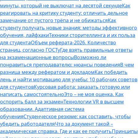
минуты, который не выключат на десятой секунде
Как
реагировать на критику студенту: отличить дельное
замечание от пустого трёпа и не обижаться
Как
студенту получать новые знания: методы эффективного
обучения, лайфхаки
Техники сторителлинга и их польза
для студента
Объем реферата-2026. Количество
страниц, согласно ГОСТу
Где взять правильные ответы
на экзаменационные вопросы
Возможно ли
понравиться преподавателю: нюансы поведения
В чем
разница между рефератом и докладом
Как победить
лень и найти мотивацию для учебы: 10 рабочих советов
для студентов
Курсовая работа: заказать готовую или
написать самостоятельно
Это – не моя оценка. Как
оспорить балл за экзамен
Технологии VR в высшем
образовании. Адаптивная система
обучения
Студенческое резюме: как составить, чтобы
убедить работодателя
Что за документ такой –
академическая справка. Где и как ее получить
Принципы