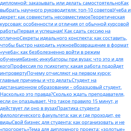
дипломной: заказывать или делать самостоятельно
Как
выбрать научного руководителя: топ-10 советов
Учеба и
декрет: как совместить несовместимое
Теоретическая
курсовая: особенности и отличия от обычной курсовой
работы
Первая и успешная! Как сдать сессию на
отлично
Секреты идеального конспекта: как составить,
чтобы быстро находить нужное
Возвращение в формат
«учеба»: как безболезненно войти в режим
обучения
Бизнес-инкубаторы при вузах: что это и для
кого
Профессия по психотипу: какая работа подойдет
интроверту
Почему отчисляют на первом курсе:
главные причины и что делать
Студент на
дистанционном образовании – образцовый студент.
Насколько это правда?
Сколько ждать преподавателя,
если он опаздывает. Что такое правило 15 минут, и
действует ли оно в вузах
Практика студента
филологического факультета: как и где проходит, ее
виды
Свой бизнес для студента: как организовать и не
«прогореть»
Тема для дипломного проекта: «золотые»