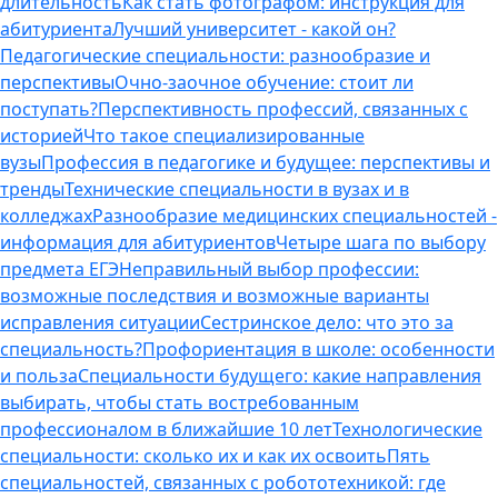
длительность
Как стать фотографом: инструкция для
абитуриента
Лучший университет - какой он?
Педагогические специальности: разнообразие и
перспективы
Очно-заочное обучение: стоит ли
поступать?
Перспективность профессий, связанных с
историей
Что такое специализированные
вузы
Профессия в педагогике и будущее: перспективы и
тренды
Технические специальности в вузах и в
колледжах
Разнообразие медицинских специальностей -
информация для абитуриентов
Четыре шага по выбору
предмета ЕГЭ
Неправильный выбор профессии:
возможные последствия и возможные варианты
исправления ситуации
Сестринское дело: что это за
специальность?
Профориентация в школе: особенности
и польза
Специальности будущего: какие направления
выбирать, чтобы стать востребованным
профессионалом в ближайшие 10 лет
Технологические
специальности: сколько их и как их освоить
Пять
специальностей, связанных с робототехникой: где