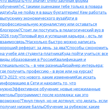
что выбрать
Что значит очно-заочная форма
обучения?
«С такими оценками тебе только в повара
идти!»
Да не пойду я в вашу бухгалтерию! Кем работать
выпускнику экономического вуза
Идти в
профессиональную журналистику или оставаться
блогером?
Стоит ли поступать в педагогический вуз в
2026 году?
Топовый вуз и успешная карьера – есть ли
взаимосвязь?
Насколько быстро можно написать
хороший реферат: за день, за два?
Способы сэкономить
на учебе для студента-платника
Куда пойти учиться: все
виды образования в России
Квалификация и
специальность – в чем разница
Дизайнер интерьера:
где получить профессию – в вузе или на курсах?
ЕГЭ-2023: что нового, какие изменения
Как искать
информацию в Сети и находить то, что
нужно
Эффективное обучение: новые неожиданные
методы
Программист после колледжа: как это
возможно?
Тянул-тянул, но не дотянул: что делать, если
получил низкие баллы
Обучение за рубежом: какие