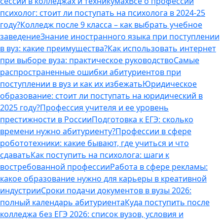
сессии в колледжах и техникумах
Все о профессии
психолог: стоит ли поступать на психолога в 2024-25
году?
Колледж после 9 класса – как выбрать учебное
заведение
Знание иностранного языка при поступлении
в вуз: какие преимущества?
Как использовать интернет
при выборе вуза: практическое руководство
Самые
распространенные ошибки абитуриентов при
поступлении в вуз и как их избежать
Юридическое
образование: стоит ли поступать на юридический в
2025 году?
Профессия учителя и ее уровень
престижности в России
Подготовка к ЕГЭ: сколько
времени нужно абитуриенту?
Профессии в сфере
робототехники: какие бывают, где учиться и что
сдавать
Как поступить на психолога: шаги к
востребованной профессии
Работа в сфере рекламы:
какое образование нужно для карьеры в креативной
индустрии
Сроки подачи документов в вузы 2026:
полный календарь абитуриента
Куда поступить после
колледжа без ЕГЭ 2026: список вузов, условия и