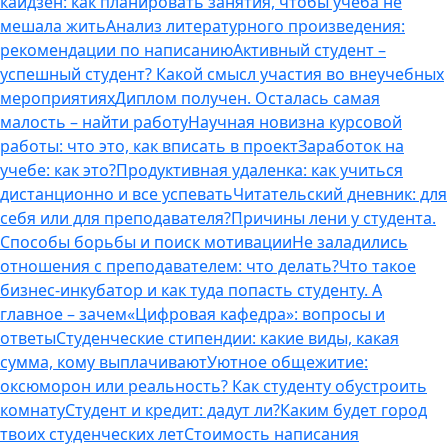
кайдзен: как планировать занятия, чтобы учеба не
мешала жить
Анализ литературного произведения:
рекомендации по написанию
Активный студент –
успешный студент? Какой смысл участия во внеучебных
мероприятиях
Диплом получен. Осталась самая
малость – найти работу
Научная новизна курсовой
работы: что это, как вписать в проект
Заработок на
учебе: как это?
Продуктивная удаленка: как учиться
дистанционно и все успевать
Читательский дневник: для
себя или для преподавателя?
Причины лени у студента.
Способы борьбы и поиск мотивации
Не заладились
отношения с преподавателем: что делать?
Что такое
бизнес-инкубатор и как туда попасть студенту. А
главное – зачем
«Цифровая кафедра»: вопросы и
ответы
Студенческие стипендии: какие виды, какая
сумма, кому выплачивают
Уютное общежитие:
оксюморон или реальность? Как студенту обустроить
комнату
Студент и кредит: дадут ли?
Каким будет город
твоих студенческих лет
Стоимость написания