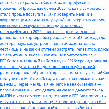
счет: как это работает
Как выбрать профессию
правильно
Проходные баллы 2026: куда на самом деле
стало проще поступить.
Как проверить наличие
аккредитации и лицензии у вуза
День открытых дверей:
как выжать из вуза всю правду, а не только
рекламу
Юрист в 2026: золотые горы или тяжёлая
реальность? Карьера без розовых очков
От детсада до
доктора наук: как устроена наша образовательная
лестница (и на какой ступени застрять)
Репетитор, курсы
или учитель в школе – как лучше подготовиться к
ЕГЭ
Дополнительный набор в вузы 2026: сроки, правила
и как поступить на бюджет во 2‑ю волну
Хороший
репетитор, плохой репетитор – как понять, где какой
Как
поступить в МГУ в 2026 году: варианты повысить свой
шанс
ЕГЭ через месяц, а я ничего не знаю? Паника —
плохой советчик. Что делать на самом деле
Что такое
ФИПИ и чем поможет в подготовке к ЕГЭ
Как поступить
и выжить в театральном вузе: полное руководство без
розовых очков
Профильный класс: как выбирать