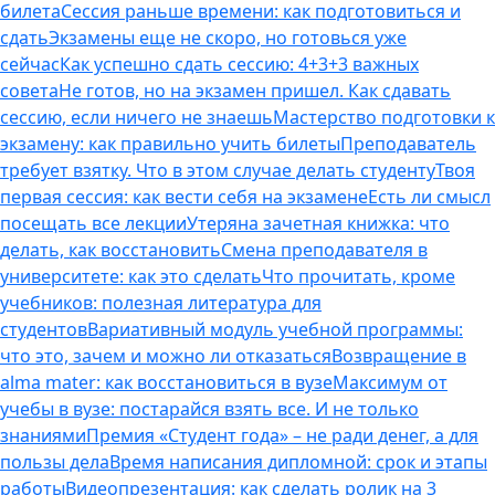
билета
Сессия раньше времени: как подготовиться и
сдать
Экзамены еще не скоро, но готовься уже
сейчас
Как успешно сдать сессию: 4+3+3 важных
совета
Не готов, но на экзамен пришел. Как сдавать
сессию, если ничего не знаешь
Мастерство подготовки к
экзамену: как правильно учить билеты
Преподаватель
требует взятку. Что в этом случае делать студенту
Твоя
первая сессия: как вести себя на экзамене
Есть ли смысл
посещать все лекции
Утеряна зачетная книжка: что
делать, как восстановить
Смена преподавателя в
университете: как это сделать
Что прочитать, кроме
учебников: полезная литература для
студентов
Вариативный модуль учебной программы:
что это, зачем и можно ли отказаться
Возвращение в
alma mater: как восстановиться в вузе
Максимум от
учебы в вузе: постарайся взять все. И не только
знаниями
Премия «Студент года» – не ради денег, а для
пользы дела
Время написания дипломной: срок и этапы
работы
Видеопрезентация: как сделать ролик на 3