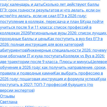
году: календарь и даты
Сколько лет действуют баллы
ЕГЭ: срок годности результатов и что делать, если он
истек
Что делать, если не сдал ЕГЭ в 2026 году:
поступление в колледж, пересдача и план Б
Куда пойти
учиться после 9 и 11 класса: список профессий в
колледжах 2026
Региональные вузы 2026: список лучших,
проходные баллы и цены
Как поступить в вуз без ЕГЭ в
2026: полная инструкция для всех категорий
абитуриентов
Инженерные специальности 2026: почему
они обогнали IT и куда поступать
Колледж vs Вуз в 2026:
две траектории после 9 класса. Плюсы и минусы
Целевое
обучение в 2026 году: как получить направление, сроки,
правила и подводные камни
Как выбрать профессию в
2026 году: пошаговая инструкция и формула успеха
Куда
поступать в 2027: ТОП-7 профессий будущего (по
версии экспертов)
Отзывы
Светлана