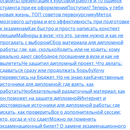
освоить
Презентация к курсовой работе и 10 ошибок
студента при ее оформлении
Поступил? Теперь у тебя
новая жизнь. ТОП советов первокурснику
Метод
мозгового штурма и его эффективность при подготовке
к экзаменам
Как быстро и просто написать конспект
лекции
Майноры в вузе: что это, зачем нужно и как не
прогадать с выбором
Сбор материала для дипломной
работы: где, как, сколько
Ходить или не ходить: кому
реально дают свободное посещение в вузе и как не
вылететь
Не защитил дипломный проект. Что делать:
сдаваться сразу или продолжать борьбу
Хочу
перевестись на бюджет. Но не знаю как
Качественные
источники для дипломной: где взять, как
работать
Необязательный раздаточный материал: как
он поможет на защите дипломной
Интернет и
достоверные источники для дипломной работы: где
искать, как проверить
Все о дополнительной сессии:
кто, когда и что сдает
Можно ли поменять
экзаменационный билет? О замене экзаменационного