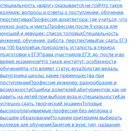
специальность «вдруг» оказывается не той
Что такое
колледж: вопросы и ответы о поступлении, обучении,
перспективах
Профессия архитектора: где учиться, что
нужно знать и уметь
Профессии после 9 класса для
юношей и девушек: список топовых
Специальность
инженер: обучение, работа, перспективы
Как сдать ЕГЭ
на 100 баллов
Как преодолеть усталость в период
подготовки к ЕГЭ
Права участников ЕГЭ: до, после и во
время экзаменов
Что такое институт: особенности
обучения
На что влияет статус вуза
Золотая медаль
выпускника школы: какие преимущества при
поступлении
Профессия инженер: разнообразие и
возможности
Ошибки родителей абитуриентов: как не
давить на детей при выборе вуза и специальности
Как
успешно сдать творческий экзамен
Топовые
высокооплачиваемые профессии без диплома о
высшем образовании
По каким критериям выбирать
колледж для обучения
Занятия в вузе: тип, названия,