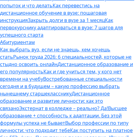
попыток и что делать
Как перевестись на
дистанционное обучение в вузе: пошаговая
инструкция
Закрыть долги в вузе за 1 месяц
Как
первокурснику адаптироваться в вузе: 7 шагов для
успешного старта
Абитуриентам
Как выбрать вуз, если не знаешь, кем хочешь
стать
Рынок труда 2026: 6 специальностей, которые не
стыдно освоить онлайн
Дистанционное образование и
его популярность
Как и где учиться тем, у кого нет
времени на учебу
Востребованные специальности
сегодня и в будущем – какую профессию выбрать
нынешнему старшекласснику
Дистанционное
образование и развитие личности: как это
связано
Экстернат в колледже – реально? Да!
Высшее
образование + способность к адаптации. Без этой
формулы успеха не бывает
Выбор профессии по типу
личности: что подходит тебе
Как поступить на платное