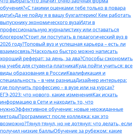
что выбрать
Что значит очно-заочная форма
обучения?
«С такими оценками тебе только в повара
идти!»
Да не пойду я в вашу бухгалтерию! Кем работать
выпускнику экономического вуза
Идти в
профессиональную журналистику или оставаться
блогером?
Стоит ли поступать в педагогический вуз в
2026 году?
Топовый вуз и успешная карьера – есть ли
взаимосвязь?
Насколько быстро можно написать
хороший реферат: за день, за два?
Способы сэкономить
на учебе для студента-платника
Куда пойти учиться: все
виды образования в России
Квалификация и
специальность – в чем разница
Дизайнер интерьера:
где получить профессию – в вузе или на курсах?
ЕГЭ-2023: что нового, какие изменения
Как искать
информацию в Сети и находить то, что
нужно
Эффективное обучение: новые неожиданные
методы
Программист после колледжа: как это
возможно?
Тянул-тянул, но не дотянул: что делать, если
получил низкие баллы
Обучение за рубежом: какие