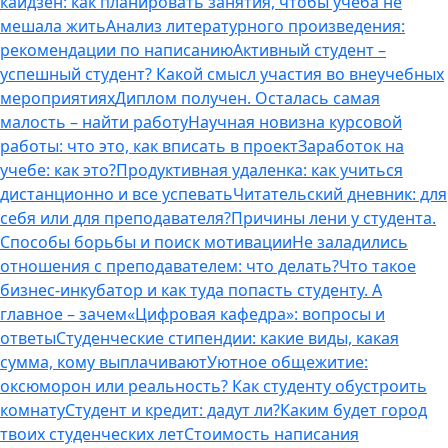
кайдзен: как планировать занятия, чтобы учеба не
мешала жить
Анализ литературного произведения:
рекомендации по написанию
Активный студент –
успешный студент? Какой смысл участия во внеучебных
мероприятиях
Диплом получен. Осталась самая
малость – найти работу
Научная новизна курсовой
работы: что это, как вписать в проект
Заработок на
учебе: как это?
Продуктивная удаленка: как учиться
дистанционно и все успевать
Читательский дневник: для
себя или для преподавателя?
Причины лени у студента.
Способы борьбы и поиск мотивации
Не заладились
отношения с преподавателем: что делать?
Что такое
бизнес-инкубатор и как туда попасть студенту. А
главное – зачем
«Цифровая кафедра»: вопросы и
ответы
Студенческие стипендии: какие виды, какая
сумма, кому выплачивают
Уютное общежитие:
оксюморон или реальность? Как студенту обустроить
комнату
Студент и кредит: дадут ли?
Каким будет город
твоих студенческих лет
Стоимость написания