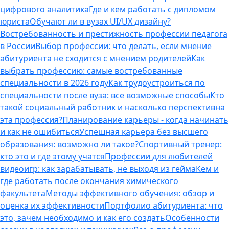
цифрового аналитика
Где и кем работать с дипломом
юриста
Обучают ли в вузах UI/UX дизайну?
Востребованность и престижность профессии педагога
в России
Выбор профессии: что делать, если мнение
абитуриента не сходится с мнением родителей
Как
выбрать профессию: самые востребованные
специальности в 2026 году
Как трудоустроиться по
специальности после вуза: все возможные способы
Кто
такой социальный работник и насколько перспективна
эта профессия?
Планирование карьеры - когда начинать
и как не ошибиться
Успешная карьера без высшего
образования: возможно ли такое?
Спортивный тренер:
кто это и где этому учатся
Профессии для любителей
видеоигр: как зарабатывать, не выходя из гейма
Кем и
где работать после окончания химического
факультета
Методы эффективного обучения: обзор и
оценка их эффективности
Портфолио абитуриента: что
это, зачем необходимо и как его создать
Особенности