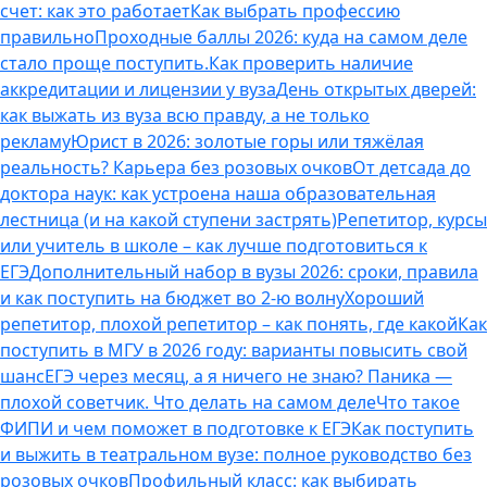
счет: как это работает
Как выбрать профессию
правильно
Проходные баллы 2026: куда на самом деле
стало проще поступить.
Как проверить наличие
аккредитации и лицензии у вуза
День открытых дверей:
как выжать из вуза всю правду, а не только
рекламу
Юрист в 2026: золотые горы или тяжёлая
реальность? Карьера без розовых очков
От детсада до
доктора наук: как устроена наша образовательная
лестница (и на какой ступени застрять)
Репетитор, курсы
или учитель в школе – как лучше подготовиться к
ЕГЭ
Дополнительный набор в вузы 2026: сроки, правила
и как поступить на бюджет во 2‑ю волну
Хороший
репетитор, плохой репетитор – как понять, где какой
Как
поступить в МГУ в 2026 году: варианты повысить свой
шанс
ЕГЭ через месяц, а я ничего не знаю? Паника —
плохой советчик. Что делать на самом деле
Что такое
ФИПИ и чем поможет в подготовке к ЕГЭ
Как поступить
и выжить в театральном вузе: полное руководство без
розовых очков
Профильный класс: как выбирать