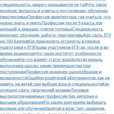
специальность «вдруг» оказывается не той
Что такое
колледж: вопросы и ответы о поступлении, обучении,
перспективах
Профессия архитектора: где учиться, что
нужно знать и уметь
Профессии после 9 класса для
юношей и девушек: список топовых
Специальность
инженер: обучение, работа, перспективы
Как сдать ЕГЭ
на 100 баллов
Как преодолеть усталость в период
подготовки к ЕГЭ
Права участников ЕГЭ: до, после и во
время экзаменов
Что такое институт: особенности
обучения
На что влияет статус вуза
Золотая медаль
выпускника школы: какие преимущества при
поступлении
Профессия инженер: разнообразие и
возможности
Ошибки родителей абитуриентов: как не
давить на детей при выборе вуза и специальности
Как
успешно сдать творческий экзамен
Топовые
высокооплачиваемые профессии без диплома о
высшем образовании
По каким критериям выбирать
колледж для обучения
Занятия в вузе: тип, названия,