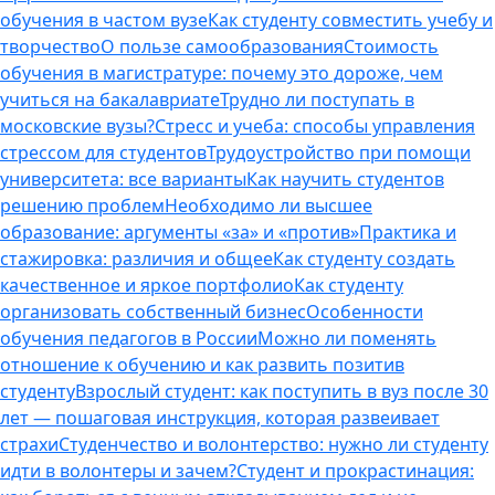
обучения в частом вузе
Как студенту совместить учебу и
творчество
О пользе самообразования
Стоимость
обучения в магистратуре: почему это дороже, чем
учиться на бакалавриате
Трудно ли поступать в
московские вузы?
Стресс и учеба: способы управления
стрессом для студентов
Трудоустройство при помощи
университета: все варианты
Как научить студентов
решению проблем
Необходимо ли высшее
образование: аргументы «за» и «против»
Практика и
стажировка: различия и общее
Как студенту создать
качественное и яркое портфолио
Как студенту
организовать собственный бизнес
Особенности
обучения педагогов в России
Можно ли поменять
отношение к обучению и как развить позитив
студенту
Взрослый студент: как поступить в вуз после 30
лет — пошаговая инструкция, которая развеивает
страхи
Студенчество и волонтерство: нужно ли cтуденту
идти в волонтеры и зачем?
Студент и прокрастинация: