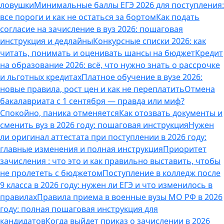
ловушки
Минимальные баллы ЕГЭ 2026 для поступления:
все пороги и как не остаться за бортом
Как подать
согласие на зачисление в вуз 2026: пошаговая
инструкция и дедлайны
Конкурсные списки 2026: как
читать, понимать и оценивать шансы на бюджет
Кредит
на образование 2026: всё, что нужно знать о рассрочке
и льготных кредитах
Платное обучение в вузе 2026:
новые правила, рост цен и как не переплатить
Отмена
бакалавриата с 1 сентября — правда или миф?
Спокойно, паника отменяется
Как отозвать документы и
сменить вуз в 2026 году: пошаговая инструкция
Нужен
ли оригинал аттестата при поступлении в 2026 году:
главные изменения и полная инструкция
Приоритет
зачисления : что это и как правильно выставить, чтобы
не пролететь с бюджетом
Поступление в колледж после
9 класса в 2026 году: нужен ли ЕГЭ и что изменилось в
правилах
Правила приема в военные вузы МО РФ в 2026
году: полная пошаговая инструкция для
кандидатов
Когда выйдет приказ о зачислении в 2026