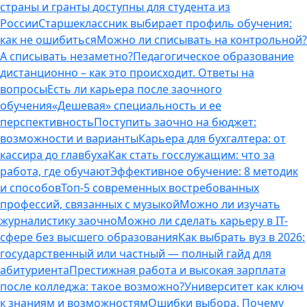
страны и гранты доступны для студента из
России
Старшеклассник выбирает профиль обучения:
как не ошибиться
Можно ли списывать на контрольной?
А списывать незаметно?
Педагогическое образование
дистанционно – как это происходит. Ответы на
вопросы
Есть ли карьера после заочного
обучения
«Дешевая» специальность и ее
перспективность
Поступить заочно на бюджет:
возможности и варианты
Карьера для бухгалтера: от
кассира до главбуха
Как стать госслужащим: что за
работа, где обучают
Эффективное обучение: 8 методик
и способов
Топ-5 современных востребованных
профессий, связанных с музыкой
Можно ли изучать
журналистику заочно
Можно ли сделать карьеру в IT-
сфере без высшего образования
Как выбрать вуз в 2026:
государственный или частный — полный гайд для
абитуриента
Престижная работа и высокая зарплата
после колледжа: такое возможно?
Университет как ключ
к знаниям и возможностям
Ошибки выбора. Почему