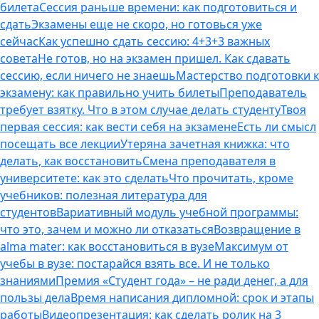
билета
Сессия раньше времени: как подготовиться и
сдать
Экзамены еще не скоро, но готовься уже
сейчас
Как успешно сдать сессию: 4+3+3 важных
совета
Не готов, но на экзамен пришел. Как сдавать
сессию, если ничего не знаешь
Мастерство подготовки к
экзамену: как правильно учить билеты
Преподаватель
требует взятку. Что в этом случае делать студенту
Твоя
первая сессия: как вести себя на экзамене
Есть ли смысл
посещать все лекции
Утеряна зачетная книжка: что
делать, как восстановить
Смена преподавателя в
университете: как это сделать
Что прочитать, кроме
учебников: полезная литература для
студентов
Вариативный модуль учебной программы:
что это, зачем и можно ли отказаться
Возвращение в
alma mater: как восстановиться в вузе
Максимум от
учебы в вузе: постарайся взять все. И не только
знаниями
Премия «Студент года» – не ради денег, а для
пользы дела
Время написания дипломной: срок и этапы
работы
Видеопрезентация: как сделать ролик на 3