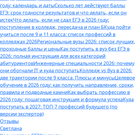
году: календарь и даты
Сколько лет действуют баллы
ЕГЭ: срок годности результатов и что делать, если он
истек
Что делать, если не сдал ЕГЭ в 2026 году:
поступление в колледж, пересдача и план Б
Куда пойти
учиться после 9 и 11 класса: список профессий в
колледжах 2026
Региональные вузы 2026: список лучших,
проходные баллы и цены
Как поступить в вуз без ЕГЭ в
2026: полная инструкция для всех категорий
абитуриентов
Инженерные специальности 2026: почему
они обогнали IT и куда поступать
Колледж vs Вуз в 2026:
две траектории после 9 класса. Плюсы и минусы
Целевое
обучение в 2026 году: как получить направление, сроки,
правила и подводные камни
Как выбрать профессию в
2026 году: пошаговая инструкция и формула успеха
Куда
поступать в 2027: ТОП-7 профессий будущего (по
версии экспертов)
Отзывы
Светлана