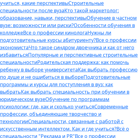
учиться, какие перспективы
Строительные
специальности после вуза
Кто такой маркетолог:
образование, навыки, перспективы
Обучение в частном
вузе: возможности или риски?
Особенности обучения в
колледже
Все о профессии кинолога
Нужны ли
подготовительные курсы абитуриенту?
Все о профессии
экономиста
Что такое синдром двоечника и как от него
избавиться
Популярные и перспективные строительные
специальности
Родительская поддержка: как помочь
ребенку в выборе университета
Как выбрать профессию
по душе и не ошибиться в выборе
Подготовительные
программы и курсы для поступления в вуз: как
выбрать
Как выбрать специальность при обучении в
юридическом вузе
Обучение по программам
психологии: где, как и сколько учиться
Современные
профессии, объединяющие творчество и
технологии
Специальности, связанные с работой с
искусственным интеллектом. Как и где учиться?
Всё о
специальности "Реклама и PR"
Все о профессии