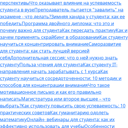
перспективы
Что оказывает влияние на успеваемость
студента в вузе
Преподаватель пытается "завалить" на
экзамене - что делать?
Зимняя хандра у студента: как ее
победить
Программа двойного диплома: что это и
почему важно для студента
Как пересдать практику
Как и
зачем применять скрайбинг в образовании
Как студенту
научиться концентрировать внимание
Саморазвитие
для студента: как стать лучшей версией
себя
Дополнительная сессия: что о ней нужно знать
студенту
Польза чтения для студента
Как студенту IT-
направления начать зарабатывать с 1 курса
Как
студенту научиться сосредоточенности: 10 методик и
способов для концентрации внимания
Что такое
мотивационное письмо и как его правильно
написать
Магистратура или второе высшее – что
выбрать?
Как студенту повысить свою успеваемость: 10
практических советов
Как гуманитарию одолеть
математику
Онлайн- вебинары для студента: как их
эффективно использовать для учебы
Особенности