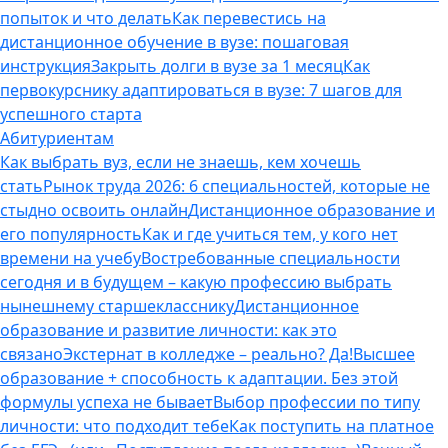
попыток и что делать
Как перевестись на
дистанционное обучение в вузе: пошаговая
инструкция
Закрыть долги в вузе за 1 месяц
Как
первокурснику адаптироваться в вузе: 7 шагов для
успешного старта
Абитуриентам
Как выбрать вуз, если не знаешь, кем хочешь
стать
Рынок труда 2026: 6 специальностей, которые не
стыдно освоить онлайн
Дистанционное образование и
его популярность
Как и где учиться тем, у кого нет
времени на учебу
Востребованные специальности
сегодня и в будущем – какую профессию выбрать
нынешнему старшекласснику
Дистанционное
образование и развитие личности: как это
связано
Экстернат в колледже – реально? Да!
Высшее
образование + способность к адаптации. Без этой
формулы успеха не бывает
Выбор профессии по типу
личности: что подходит тебе
Как поступить на платное