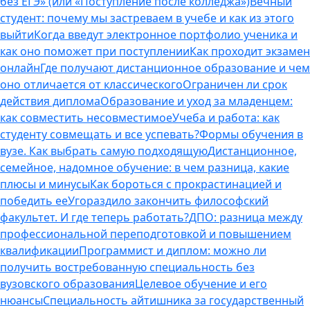
без ЕГЭ» (или «Поступление после колледжа»)
Вечный
студент: почему мы застреваем в учебе и как из этого
выйти
Когда введут электронное портфолио ученика и
как оно поможет при поступлении
Как проходит экзамен
онлайн
Где получают дистанционное образование и чем
оно отличается от классического
Ограничен ли срок
действия диплома
Образование и уход за младенцем:
как совместить несовместимое
Учеба и работа: как
студенту совмещать и все успевать?
Формы обучения в
вузе. Как выбрать самую подходящую
Дистанционное,
семейное, надомное обучение: в чем разница, какие
плюсы и минусы
Как бороться с прокрастинацией и
победить ее
Угораздило закончить философский
факультет. И где теперь работать?
ДПО: разница между
профессиональной переподготовкой и повышением
квалификации
Программист и диплом: можно ли
получить востребованную специальность без
вузовского образования
Целевое обучение и его
нюансы
Специальность айтишника за государственный