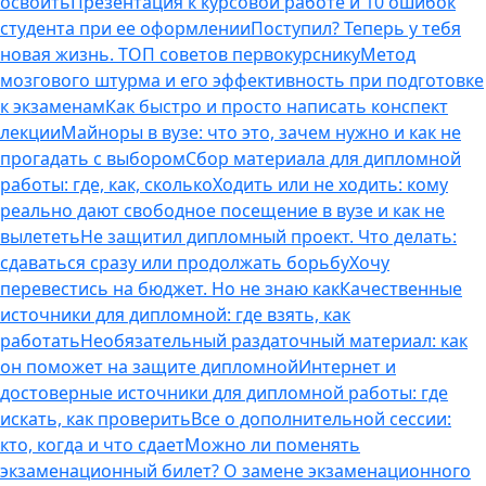
освоить
Презентация к курсовой работе и 10 ошибок
студента при ее оформлении
Поступил? Теперь у тебя
новая жизнь. ТОП советов первокурснику
Метод
мозгового штурма и его эффективность при подготовке
к экзаменам
Как быстро и просто написать конспект
лекции
Майноры в вузе: что это, зачем нужно и как не
прогадать с выбором
Сбор материала для дипломной
работы: где, как, сколько
Ходить или не ходить: кому
реально дают свободное посещение в вузе и как не
вылететь
Не защитил дипломный проект. Что делать:
сдаваться сразу или продолжать борьбу
Хочу
перевестись на бюджет. Но не знаю как
Качественные
источники для дипломной: где взять, как
работать
Необязательный раздаточный материал: как
он поможет на защите дипломной
Интернет и
достоверные источники для дипломной работы: где
искать, как проверить
Все о дополнительной сессии:
кто, когда и что сдает
Можно ли поменять
экзаменационный билет? О замене экзаменационного