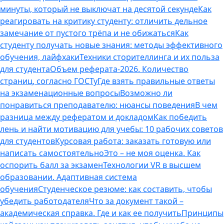
минуты, который не выключат на десятой секунде
Как
реагировать на критику студенту: отличить дельное
замечание от пустого трёпа и не обижаться
Как
студенту получать новые знания: методы эффективного
обучения, лайфхаки
Техники сторителлинга и их польза
для студента
Объем реферата-2026. Количество
страниц, согласно ГОСТу
Где взять правильные ответы
на экзаменационные вопросы
Возможно ли
понравиться преподавателю: нюансы поведения
В чем
разница между рефератом и докладом
Как победить
лень и найти мотивацию для учебы: 10 рабочих советов
для студентов
Курсовая работа: заказать готовую или
написать самостоятельно
Это – не моя оценка. Как
оспорить балл за экзамен
Технологии VR в высшем
образовании. Адаптивная система
обучения
Студенческое резюме: как составить, чтобы
убедить работодателя
Что за документ такой –
академическая справка. Где и как ее получить
Принципы