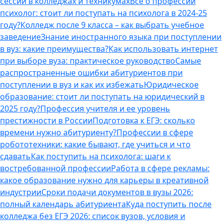
сессии в колледжах и техникумах
Все о профессии
психолог: стоит ли поступать на психолога в 2024-25
году?
Колледж после 9 класса – как выбрать учебное
заведение
Знание иностранного языка при поступлении
в вуз: какие преимущества?
Как использовать интернет
при выборе вуза: практическое руководство
Самые
распространенные ошибки абитуриентов при
поступлении в вуз и как их избежать
Юридическое
образование: стоит ли поступать на юридический в
2025 году?
Профессия учителя и ее уровень
престижности в России
Подготовка к ЕГЭ: сколько
времени нужно абитуриенту?
Профессии в сфере
робототехники: какие бывают, где учиться и что
сдавать
Как поступить на психолога: шаги к
востребованной профессии
Работа в сфере рекламы:
какое образование нужно для карьеры в креативной
индустрии
Сроки подачи документов в вузы 2026:
полный календарь абитуриента
Куда поступить после
колледжа без ЕГЭ 2026: список вузов, условия и