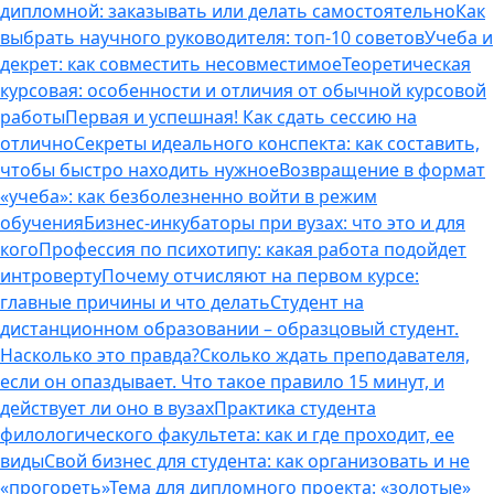
дипломной: заказывать или делать самостоятельно
Как
выбрать научного руководителя: топ-10 советов
Учеба и
декрет: как совместить несовместимое
Теоретическая
курсовая: особенности и отличия от обычной курсовой
работы
Первая и успешная! Как сдать сессию на
отлично
Секреты идеального конспекта: как составить,
чтобы быстро находить нужное
Возвращение в формат
«учеба»: как безболезненно войти в режим
обучения
Бизнес-инкубаторы при вузах: что это и для
кого
Профессия по психотипу: какая работа подойдет
интроверту
Почему отчисляют на первом курсе:
главные причины и что делать
Студент на
дистанционном образовании – образцовый студент.
Насколько это правда?
Сколько ждать преподавателя,
если он опаздывает. Что такое правило 15 минут, и
действует ли оно в вузах
Практика студента
филологического факультета: как и где проходит, ее
виды
Свой бизнес для студента: как организовать и не
«прогореть»
Тема для дипломного проекта: «золотые»