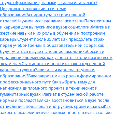
труда: образование, навыки, скиллы или талант?
Цифровые технологии в системе
образования
Аспирантура в строительной
отрасли
Научное исследование: все этапы
Перспективы
и карьера для выпускников вузов социологии
Мягкие и
жесткие навыки и их роль в обучении и построении
карьеры
Студент после 35 лет: как преодолеть страх
перед учебой
Тренды в образовательной сфере: как
будут учиться в вузе нынешние школьники
Сессия и
управление временем: как успевать готовиться ко всем
экзаменам
Стажировка и практика: ключ к успешной
карьере студента
Зависит ли карьера от уровня
образования?
Бакалавриат и его роль в формировании
профессионального пути
Как выбрать тему для
написания дипломного проекта в технических и
гуманитарных вузах
Плагиат в студенческой работе:
нормы и последствия
Как восстановиться в вузе после
отчисления: пошаговая инструкция, сроки и шансы
Как
закрыть академическую задолженность в вузе: сколько