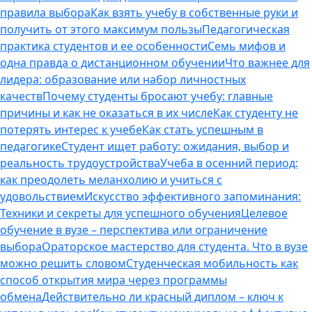
правила выбора
Как взять учебу в собственные руки и
получить от этого максимум пользы
Педагогическая
практика студентов и ее особенности
Семь мифов и
одна правда о дистанционном обучении
Что важнее для
лидера: образование или набор личностных
качеств
Почему студенты бросают учебу: главные
причины и как не оказаться в их числе
Как студенту не
потерять интерес к учебе
Как стать успешным в
педагогике
Студент ищет работу: ожидания, выбор и
реальность трудоустройства
Учеба в осенний период:
как преодолеть меланхолию и учиться с
удовольствием
Искусство эффективного запоминания:
Техники и секреты для успешного обучения
Целевое
обучение в вузе – перспектива или ограничение
выбора
Ораторское мастерство для студента. Что в вузе
можно решить словом
Студенческая мобильность как
способ открытия мира через программы
обмена
Действительно ли красный диплом – ключ к