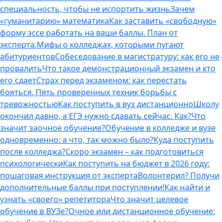
специальность, чтобы не испортить жизнь
Зачем
«гуманитарию» математика
Как заставить «свободную»
форму эссе работать на ваши баллы. План от
эксперта.
Мифы о колледжах, которыми пугают
абитуриентов
Собеседование в магистратуру: как его не
провалить
Что такое демонстрационный экзамен и кто
его сдает
Страх перед экзаменом: как перестать
бояться. Пять проверенных техник борьбы с
тревожностью
Как поступить в вуз дистанционно
Школу
окончил давно, а ЕГЭ нужно сдавать сейчас. Как?
Что
значит заочное обучение?
Обучение в колледже и вузе
одновременно: а что, так можно было?
Куда поступить
после колледжа?
Скоро экзамен – как подготовиться
психологически
Как поступить на бюджет в 2026 году:
пошаговая инструкция от эксперта
Волонтерил? Получи
дополнительные баллы при поступлении!
Как найти и
узнать «своего» репетитора
Что значит целевое
обучение в ВУЗе?
Очное или дистанционное обучение: