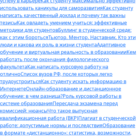
успеху в карьере
Как студенту максимально эффективно
использовать каникулы для саморазвития
Как студенту
написать качественный доклад и почему так важны
тезисы
Как овладеть умением учиться: эффективные
методики для студентов
Буллинг в студенческой среде:
как с этим бороться
Тьютор. Ментор. Наставник. Кто эти
люди и какова их роль в жизни студента
Адаптивное
обучение и виртуальная реальность в образовании
Кем
работать после окончания филологического
факультета
Как написать курсовую работу на
отлично
Список вузов РФ, после которых легко
трудоустроиться
Как студенту искать информацию в
Интернете
Онлайн-образование и дистанционное
обучение: в чем разница?
Роль курсовой работы в
системе образования
Пересдача экзамена перед
комиссией: нюансы
Что такое выпускная
квалификационная работа (ВКР)
Плагиат в студенческой
работе: допустимые нормы и последствия
Образование
в формате «дистанционно»: статистика, возможности,