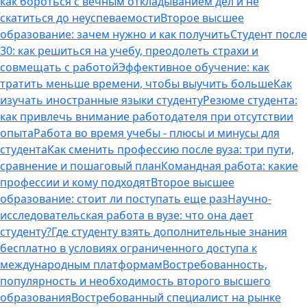
как бороться с вечным откладыванием дел и не
скатиться до неуспеваемости
Второе высшее
образование: зачем нужно и как получить
Студент после
30: как решиться на учебу, преодолеть страхи и
совмещать с работой
Эффективное обучение: как
тратить меньше времени, чтобы выучить больше
Как
изучать иностранные языки студенту
Резюме студента:
как привлечь внимание работодателя при отсутствии
опыта
Работа во время учебы - плюсы и минусы для
студента
Как сменить профессию после вуза: три пути,
сравнение и пошаговый план
Командная работа: какие
профессии и кому подходят
Второе высшее
образование: стоит ли поступать еще раз
Научно-
исследовательская работа в вузе: что она дает
студенту?
Где студенту взять дополнительные знания
бесплатно в условиях ограниченного доступа к
международным платформам
Востребованность,
популярность и необходимость второго высшего
образования
Востребованный специалист на рынке