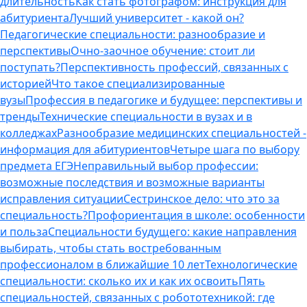
длительность
Как стать фотографом: инструкция для
абитуриента
Лучший университет - какой он?
Педагогические специальности: разнообразие и
перспективы
Очно-заочное обучение: стоит ли
поступать?
Перспективность профессий, связанных с
историей
Что такое специализированные
вузы
Профессия в педагогике и будущее: перспективы и
тренды
Технические специальности в вузах и в
колледжах
Разнообразие медицинских специальностей -
информация для абитуриентов
Четыре шага по выбору
предмета ЕГЭ
Неправильный выбор профессии:
возможные последствия и возможные варианты
исправления ситуации
Сестринское дело: что это за
специальность?
Профориентация в школе: особенности
и польза
Специальности будущего: какие направления
выбирать, чтобы стать востребованным
профессионалом в ближайшие 10 лет
Технологические
специальности: сколько их и как их освоить
Пять
специальностей, связанных с робототехникой: где