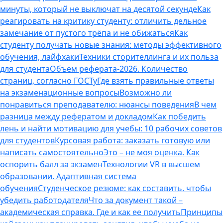
минуты, который не выключат на десятой секунде
Как
реагировать на критику студенту: отличить дельное
замечание от пустого трёпа и не обижаться
Как
студенту получать новые знания: методы эффективного
обучения, лайфхаки
Техники сторителлинга и их польза
для студента
Объем реферата-2026. Количество
страниц, согласно ГОСТу
Где взять правильные ответы
на экзаменационные вопросы
Возможно ли
понравиться преподавателю: нюансы поведения
В чем
разница между рефератом и докладом
Как победить
лень и найти мотивацию для учебы: 10 рабочих советов
для студентов
Курсовая работа: заказать готовую или
написать самостоятельно
Это – не моя оценка. Как
оспорить балл за экзамен
Технологии VR в высшем
образовании. Адаптивная система
обучения
Студенческое резюме: как составить, чтобы
убедить работодателя
Что за документ такой –
академическая справка. Где и как ее получить
Принципы