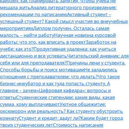
кайдзен: как планировать занятия, чтобы учеба не
мешала жить
Анализ литературного произведения:
рекомендации по написанию
Активный студент –
успешный студент? Какой смысл участия во внеучебных
мероприятиях
Диплом получен. Осталась самая
малость – найти работу
Научная новизна курсовой
работы: что это, как вписать в проект
Заработок на
учебе: как это?
Продуктивная удаленка: как учиться
дистанционно и все успевать
Читательский дневник: для
себя или для преподавателя?
Причины лени у студента.
Способы борьбы и поиск мотивации
Не заладились
отношения с преподавателем: что делать?
Что такое
бизнес-инкубатор и как туда попасть студенту. А
главное – зачем
«Цифровая кафедра»: вопросы и
ответы
Студенческие стипендии: какие виды, какая
сумма, кому выплачивают
Уютное общежитие:
оксюморон или реальность? Как студенту обустроить
комнату
Студент и кредит: дадут ли?
Каким будет город
твоих студенческих лет
Стоимость написания