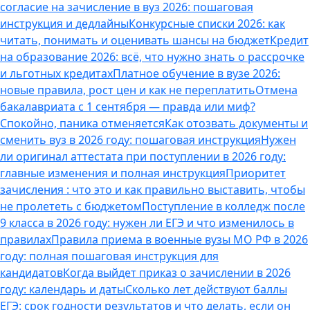
согласие на зачисление в вуз 2026: пошаговая
инструкция и дедлайны
Конкурсные списки 2026: как
читать, понимать и оценивать шансы на бюджет
Кредит
на образование 2026: всё, что нужно знать о рассрочке
и льготных кредитах
Платное обучение в вузе 2026:
новые правила, рост цен и как не переплатить
Отмена
бакалавриата с 1 сентября — правда или миф?
Спокойно, паника отменяется
Как отозвать документы и
сменить вуз в 2026 году: пошаговая инструкция
Нужен
ли оригинал аттестата при поступлении в 2026 году:
главные изменения и полная инструкция
Приоритет
зачисления : что это и как правильно выставить, чтобы
не пролететь с бюджетом
Поступление в колледж после
9 класса в 2026 году: нужен ли ЕГЭ и что изменилось в
правилах
Правила приема в военные вузы МО РФ в 2026
году: полная пошаговая инструкция для
кандидатов
Когда выйдет приказ о зачислении в 2026
году: календарь и даты
Сколько лет действуют баллы
ЕГЭ: срок годности результатов и что делать, если он