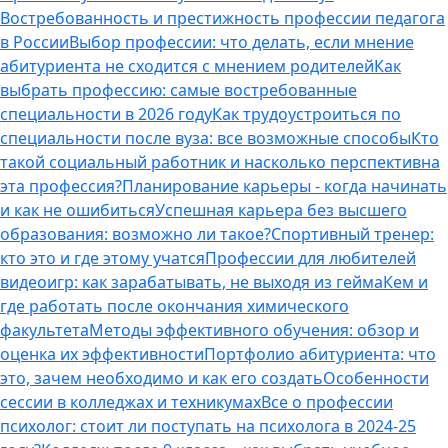
Востребованность и престижность профессии педагога
в России
Выбор профессии: что делать, если мнение
абитуриента не сходится с мнением родителей
Как
выбрать профессию: самые востребованные
специальности в 2026 году
Как трудоустроиться по
специальности после вуза: все возможные способы
Кто
такой социальный работник и насколько перспективна
эта профессия?
Планирование карьеры - когда начинать
и как не ошибиться
Успешная карьера без высшего
образования: возможно ли такое?
Спортивный тренер:
кто это и где этому учатся
Профессии для любителей
видеоигр: как зарабатывать, не выходя из гейма
Кем и
где работать после окончания химического
факультета
Методы эффективного обучения: обзор и
оценка их эффективности
Портфолио абитуриента: что
это, зачем необходимо и как его создать
Особенности
сессии в колледжах и техникумах
Все о профессии
психолог: стоит ли поступать на психолога в 2024-25