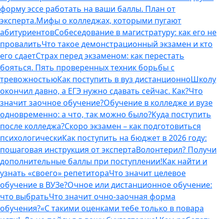
форму эссе работать на ваши баллы. План от
эксперта.
Мифы о колледжах, которыми пугают
абитуриентов
Собеседование в магистратуру: как его не
провалить
Что такое демонстрационный экзамен и кто
его сдает
Страх перед экзаменом: как перестать
бояться. Пять проверенных техник борьбы с
тревожностью
Как поступить в вуз дистанционно
Школу
окончил давно, а ЕГЭ нужно сдавать сейчас. Как?
Что
значит заочное обучение?
Обучение в колледже и вузе
одновременно: а что, так можно было?
Куда поступить
после колледжа?
Скоро экзамен – как подготовиться
психологически
Как поступить на бюджет в 2026 году:
пошаговая инструкция от эксперта
Волонтерил? Получи
дополнительные баллы при поступлении!
Как найти и
узнать «своего» репетитора
Что значит целевое
обучение в ВУЗе?
Очное или дистанционное обучение:
что выбрать
Что значит очно-заочная форма
обучения?
«С такими оценками тебе только в повара