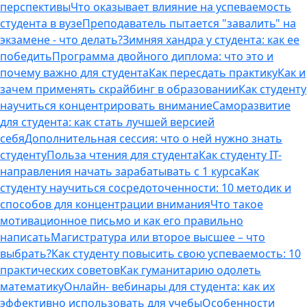
перспективы
Что оказывает влияние на успеваемость
студента в вузе
Преподаватель пытается "завалить" на
экзамене - что делать?
Зимняя хандра у студента: как ее
победить
Программа двойного диплома: что это и
почему важно для студента
Как пересдать практику
Как и
зачем применять скрайбинг в образовании
Как студенту
научиться концентрировать внимание
Саморазвитие
для студента: как стать лучшей версией
себя
Дополнительная сессия: что о ней нужно знать
студенту
Польза чтения для студента
Как студенту IT-
направления начать зарабатывать с 1 курса
Как
студенту научиться сосредоточенности: 10 методик и
способов для концентрации внимания
Что такое
мотивационное письмо и как его правильно
написать
Магистратура или второе высшее – что
выбрать?
Как студенту повысить свою успеваемость: 10
практических советов
Как гуманитарию одолеть
математику
Онлайн- вебинары для студента: как их
эффективно использовать для учебы
Особенности