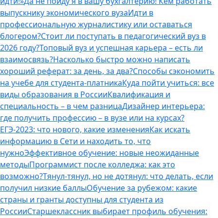
идти!»
Да не пойду я в вашу бухгалтерию! Кем работать
выпускнику экономического вуза
Идти в
профессиональную журналистику или оставаться
блогером?
Стоит ли поступать в педагогический вуз в
2026 году?
Топовый вуз и успешная карьера – есть ли
взаимосвязь?
Насколько быстро можно написать
хороший реферат: за день, за два?
Способы сэкономить
на учебе для студента-платника
Куда пойти учиться: все
виды образования в России
Квалификация и
специальность – в чем разница
Дизайнер интерьера:
где получить профессию – в вузе или на курсах?
ЕГЭ-2023: что нового, какие изменения
Как искать
информацию в Сети и находить то, что
нужно
Эффективное обучение: новые неожиданные
методы
Программист после колледжа: как это
возможно?
Тянул-тянул, но не дотянул: что делать, если
получил низкие баллы
Обучение за рубежом: какие
страны и гранты доступны для студента из
России
Старшеклассник выбирает профиль обучения: