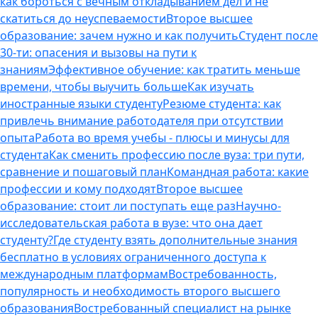
как бороться с вечным откладыванием дел и не
скатиться до неуспеваемости
Второе высшее
образование: зачем нужно и как получить
Студент после
30-ти: опасения и вызовы на пути к
знаниям
Эффективное обучение: как тратить меньше
времени, чтобы выучить больше
Как изучать
иностранные языки студенту
Резюме студента: как
привлечь внимание работодателя при отсутствии
опыта
Работа во время учебы - плюсы и минусы для
студента
Как сменить профессию после вуза: три пути,
сравнение и пошаговый план
Командная работа: какие
профессии и кому подходят
Второе высшее
образование: стоит ли поступать еще раз
Научно-
исследовательская работа в вузе: что она дает
студенту?
Где студенту взять дополнительные знания
бесплатно в условиях ограниченного доступа к
международным платформам
Востребованность,
популярность и необходимость второго высшего
образования
Востребованный специалист на рынке