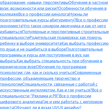
образование, навыки, перспективы
Обучение в частном
вузе: возможности или риски?
Особенности обучения в
колледже
Все о профессии кинолога
Нужны ли
подготовительные курсы абитуриенту?
Все о профессии
экономиста
Что такое синдром двоечника и как от него
избавиться
Популярные и перспективные строительные
специальности
Родительская поддержка: как помочь
ребенку в выборе университета
Как выбрать профессию
по душе и не ошибиться в выборе
Подготовительные
программы и курсы для поступления в вуз: как
выбрать
Как выбрать специальность при обучении в
юридическом вузе
Обучение по программам
психологии: где, как и сколько учиться
Современные
профессии, объединяющие творчество и
технологии
Специальности, связанные с работой с
искусственным интеллектом. Как и где учиться?
Всё о
специальности "Реклама и PR"
Все о профессии
цифрового аналитика
Где и кем работать с дипломом
юриста
Обучают ли в вузах UI/UX дизайну?