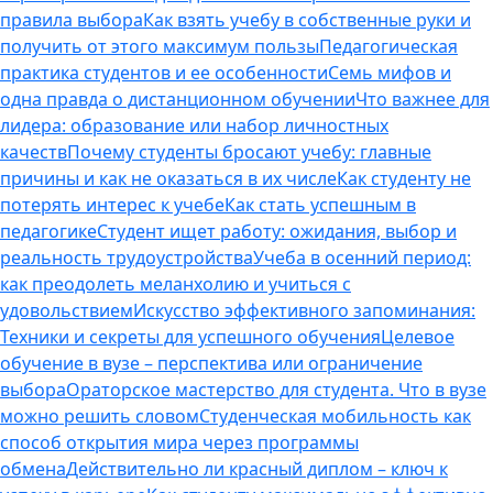
правила выбора
Как взять учебу в собственные руки и
получить от этого максимум пользы
Педагогическая
практика студентов и ее особенности
Семь мифов и
одна правда о дистанционном обучении
Что важнее для
лидера: образование или набор личностных
качеств
Почему студенты бросают учебу: главные
причины и как не оказаться в их числе
Как студенту не
потерять интерес к учебе
Как стать успешным в
педагогике
Студент ищет работу: ожидания, выбор и
реальность трудоустройства
Учеба в осенний период:
как преодолеть меланхолию и учиться с
удовольствием
Искусство эффективного запоминания:
Техники и секреты для успешного обучения
Целевое
обучение в вузе – перспектива или ограничение
выбора
Ораторское мастерство для студента. Что в вузе
можно решить словом
Студенческая мобильность как
способ открытия мира через программы
обмена
Действительно ли красный диплом – ключ к