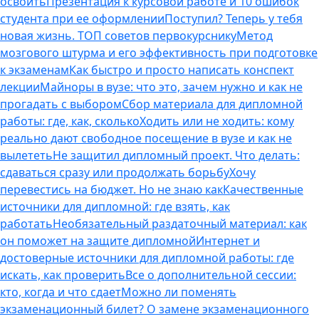
освоить
Презентация к курсовой работе и 10 ошибок
студента при ее оформлении
Поступил? Теперь у тебя
новая жизнь. ТОП советов первокурснику
Метод
мозгового штурма и его эффективность при подготовке
к экзаменам
Как быстро и просто написать конспект
лекции
Майноры в вузе: что это, зачем нужно и как не
прогадать с выбором
Сбор материала для дипломной
работы: где, как, сколько
Ходить или не ходить: кому
реально дают свободное посещение в вузе и как не
вылететь
Не защитил дипломный проект. Что делать:
сдаваться сразу или продолжать борьбу
Хочу
перевестись на бюджет. Но не знаю как
Качественные
источники для дипломной: где взять, как
работать
Необязательный раздаточный материал: как
он поможет на защите дипломной
Интернет и
достоверные источники для дипломной работы: где
искать, как проверить
Все о дополнительной сессии:
кто, когда и что сдает
Можно ли поменять
экзаменационный билет? О замене экзаменационного