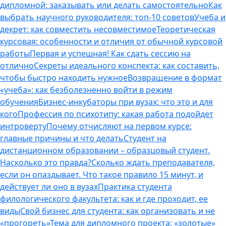
дипломной: заказывать или делать самостоятельно
Как
выбрать научного руководителя: топ-10 советов
Учеба и
декрет: как совместить несовместимое
Теоретическая
курсовая: особенности и отличия от обычной курсовой
работы
Первая и успешная! Как сдать сессию на
отлично
Секреты идеального конспекта: как составить,
чтобы быстро находить нужное
Возвращение в формат
«учеба»: как безболезненно войти в режим
обучения
Бизнес-инкубаторы при вузах: что это и для
кого
Профессия по психотипу: какая работа подойдет
интроверту
Почему отчисляют на первом курсе:
главные причины и что делать
Студент на
дистанционном образовании – образцовый студент.
Насколько это правда?
Сколько ждать преподавателя,
если он опаздывает. Что такое правило 15 минут, и
действует ли оно в вузах
Практика студента
филологического факультета: как и где проходит, ее
виды
Свой бизнес для студента: как организовать и не
«прогореть»
Тема для дипломного проекта: «золотые»