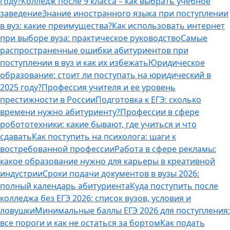
году?
Колледж после 9 класса – как выбрать учебное
заведение
Знание иностранного языка при поступлении
в вуз: какие преимущества?
Как использовать интернет
при выборе вуза: практическое руководство
Самые
распространенные ошибки абитуриентов при
поступлении в вуз и как их избежать
Юридическое
образование: стоит ли поступать на юридический в
2025 году?
Профессия учителя и ее уровень
престижности в России
Подготовка к ЕГЭ: сколько
времени нужно абитуриенту?
Профессии в сфере
робототехники: какие бывают, где учиться и что
сдавать
Как поступить на психолога: шаги к
востребованной профессии
Работа в сфере рекламы:
какое образование нужно для карьеры в креативной
индустрии
Сроки подачи документов в вузы 2026:
полный календарь абитуриента
Куда поступить после
колледжа без ЕГЭ 2026: список вузов, условия и
ловушки
Минимальные баллы ЕГЭ 2026 для поступления:
все пороги и как не остаться за бортом
Как подать