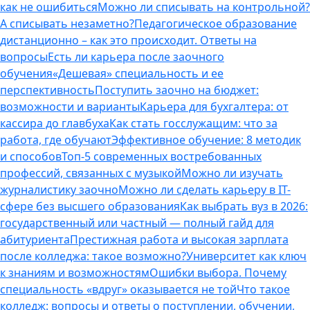
как не ошибиться
Можно ли списывать на контрольной?
А списывать незаметно?
Педагогическое образование
дистанционно – как это происходит. Ответы на
вопросы
Есть ли карьера после заочного
обучения
«Дешевая» специальность и ее
перспективность
Поступить заочно на бюджет:
возможности и варианты
Карьера для бухгалтера: от
кассира до главбуха
Как стать госслужащим: что за
работа, где обучают
Эффективное обучение: 8 методик
и способов
Топ-5 современных востребованных
профессий, связанных с музыкой
Можно ли изучать
журналистику заочно
Можно ли сделать карьеру в IT-
сфере без высшего образования
Как выбрать вуз в 2026:
государственный или частный — полный гайд для
абитуриента
Престижная работа и высокая зарплата
после колледжа: такое возможно?
Университет как ключ
к знаниям и возможностям
Ошибки выбора. Почему
специальность «вдруг» оказывается не той
Что такое
колледж: вопросы и ответы о поступлении, обучении,