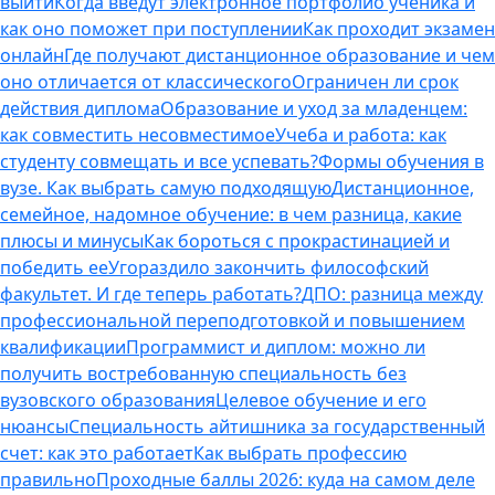
выйти
Когда введут электронное портфолио ученика и
как оно поможет при поступлении
Как проходит экзамен
онлайн
Где получают дистанционное образование и чем
оно отличается от классического
Ограничен ли срок
действия диплома
Образование и уход за младенцем:
как совместить несовместимое
Учеба и работа: как
студенту совмещать и все успевать?
Формы обучения в
вузе. Как выбрать самую подходящую
Дистанционное,
семейное, надомное обучение: в чем разница, какие
плюсы и минусы
Как бороться с прокрастинацией и
победить ее
Угораздило закончить философский
факультет. И где теперь работать?
ДПО: разница между
профессиональной переподготовкой и повышением
квалификации
Программист и диплом: можно ли
получить востребованную специальность без
вузовского образования
Целевое обучение и его
нюансы
Специальность айтишника за государственный
счет: как это работает
Как выбрать профессию
правильно
Проходные баллы 2026: куда на самом деле