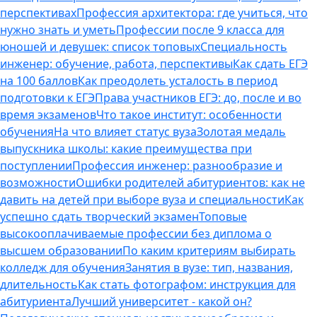
перспективах
Профессия архитектора: где учиться, что
нужно знать и уметь
Профессии после 9 класса для
юношей и девушек: список топовых
Специальность
инженер: обучение, работа, перспективы
Как сдать ЕГЭ
на 100 баллов
Как преодолеть усталость в период
подготовки к ЕГЭ
Права участников ЕГЭ: до, после и во
время экзаменов
Что такое институт: особенности
обучения
На что влияет статус вуза
Золотая медаль
выпускника школы: какие преимущества при
поступлении
Профессия инженер: разнообразие и
возможности
Ошибки родителей абитуриентов: как не
давить на детей при выборе вуза и специальности
Как
успешно сдать творческий экзамен
Топовые
высокооплачиваемые профессии без диплома о
высшем образовании
По каким критериям выбирать
колледж для обучения
Занятия в вузе: тип, названия,
длительность
Как стать фотографом: инструкция для
абитуриента
Лучший университет - какой он?