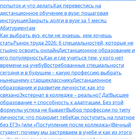
попыток и что делать
Как перевестись на
дистанционное обучение в вузе: пошаговая
инструкция
Закрыть долги в вузе за 1 месяц
Абитуриентам
Как выбрать вуз, если не знаешь, кем хочешь
стать
Рынок труда 2026: 6 специальностей, которые не
стыдно освоить онлайн
Дистанционное образование и
его популярность
Как и где учиться тем, у кого нет
времени на учебу
Востребованные специальности
сегодня и в будущем – какую профессию выбрать
нынешнему старшекласснику
Дистанционное
образование и развитие личности: как это
связано
Экстернат в колледже – реально? Да!
Высшее
образование + способность к адаптации. Без этой
формулы успеха не бывает
Выбор профессии по типу
личности: что подходит тебе
Как поступить на платное
без ЕГЭ» (или «Поступление после колледжа»)
Вечный
студент: почему мы застреваем в учебе и как из этого