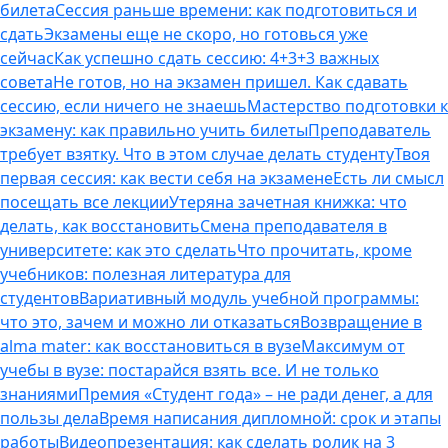
билета
Сессия раньше времени: как подготовиться и
сдать
Экзамены еще не скоро, но готовься уже
сейчас
Как успешно сдать сессию: 4+3+3 важных
совета
Не готов, но на экзамен пришел. Как сдавать
сессию, если ничего не знаешь
Мастерство подготовки к
экзамену: как правильно учить билеты
Преподаватель
требует взятку. Что в этом случае делать студенту
Твоя
первая сессия: как вести себя на экзамене
Есть ли смысл
посещать все лекции
Утеряна зачетная книжка: что
делать, как восстановить
Смена преподавателя в
университете: как это сделать
Что прочитать, кроме
учебников: полезная литература для
студентов
Вариативный модуль учебной программы:
что это, зачем и можно ли отказаться
Возвращение в
alma mater: как восстановиться в вузе
Максимум от
учебы в вузе: постарайся взять все. И не только
знаниями
Премия «Студент года» – не ради денег, а для
пользы дела
Время написания дипломной: срок и этапы
работы
Видеопрезентация: как сделать ролик на 3