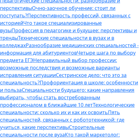
Педагогические специальности: разнообразие и
перспективы
Очно-заочное обучение: стоит ли
поступать?
Перспективность профессий, связанных с
историей
Что такое специализированные
вузы
Профессия в педагогике и будущее: перспективы и
тренды
Технические специальности в вузах и в
колледжах
Разнообразие медицинских специальностей -
информация для абитуриентов
Четыре шага по выбору
предмета ЕГЭ
Неправильный выбор профессии:
возможные последствия и возможные варианты
исправления ситуации
Сестринское дело: что это за
специальность?
Профориентация в школе: особенности
и польза
Специальности будущего: какие направления
выбирать, чтобы стать востребованным
профессионалом в ближайшие 10 лет
Технологические
специальности: сколько их и как их освоить
Пять
специальностей, связанных с робототехникой: где
учиться, какие перспективы
Строительные
специальности после вуза
Кто такой маркетолог: