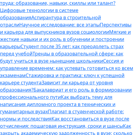
труда: образование, навыки, скиллы или талант?
Цифровые технологии в системе
образования
Аспирантура в строительной
отрасли
Научное исследование: все этапы
Перспективы
и карьера для выпускников вузов социологии
Мягкие и
жесткие навыки и их роль в обучении и построении
карьеры
Студент после 35 лет: как преодолеть страх
перед учебой
Тренды в образовательной сфере: как
будут учиться в вузе нынешние школьники
Сессия и
управление временем: как успевать готовиться ко всем
экзаменам
Стажировка и практика: ключ к успешной
карьере студента
Зависит ли карьера от уровня
образования?
Бакалавриат и его роль в формировании
профессионального пути
Как выбрать тему для
написания дипломного проекта в технических и
гуманитарных вузах
Плагиат в студенческой работе:
нормы и последствия
Как восстановиться в вузе после
отчисления: пошаговая инструкция, сроки и шансы
Как
закрыть академическую задолженность в вузе: сколько