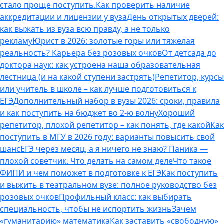
стало проще поступить.
Как проверить наличие
аккредитации и лицензии у вуза
День открытых дверей:
как выжать из вуза всю правду, а не только
рекламу
Юрист в 2026: золотые горы или тяжёлая
реальность? Карьера без розовых очков
От детсада до
доктора наук: как устроена наша образовательная
лестница (и на какой ступени застрять)
Репетитор, курсы
или учитель в школе – как лучше подготовиться к
ЕГЭ
Дополнительный набор в вузы 2026: сроки, правила
и как поступить на бюджет во 2‑ю волну
Хороший
репетитор, плохой репетитор – как понять, где какой
Как
поступить в МГУ в 2026 году: варианты повысить свой
шанс
ЕГЭ через месяц, а я ничего не знаю? Паника —
плохой советчик. Что делать на самом деле
Что такое
ФИПИ и чем поможет в подготовке к ЕГЭ
Как поступить
и выжить в театральном вузе: полное руководство без
розовых очков
Профильный класс: как выбирать
специальность, чтобы не испортить жизнь
Зачем
«гуманитарию» математика
Как заставить «свободную»