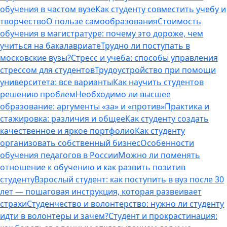
обучения в частом вузе
Как студенту совместить учебу и
творчество
О пользе самообразования
Стоимость
обучения в магистратуре: почему это дороже, чем
учиться на бакалавриате
Трудно ли поступать в
московские вузы?
Стресс и учеба: способы управления
стрессом для студентов
Трудоустройство при помощи
университета: все варианты
Как научить студентов
решению проблем
Необходимо ли высшее
образование: аргументы «за» и «против»
Практика и
стажировка: различия и общее
Как студенту создать
качественное и яркое портфолио
Как студенту
организовать собственный бизнес
Особенности
обучения педагогов в России
Можно ли поменять
отношение к обучению и как развить позитив
студенту
Взрослый студент: как поступить в вуз после 30
лет — пошаговая инструкция, которая развеивает
страхи
Студенчество и волонтерство: нужно ли cтуденту
идти в волонтеры и зачем?
Студент и прокрастинация: