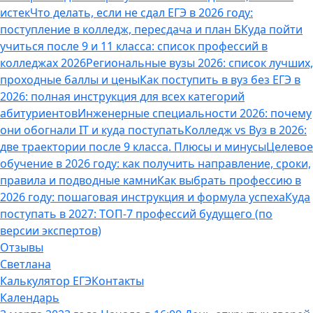
истек
Что делать, если не сдал ЕГЭ в 2026 году:
поступление в колледж, пересдача и план Б
Куда пойти
учиться после 9 и 11 класса: список профессий в
колледжах 2026
Региональные вузы 2026: список лучших,
проходные баллы и цены
Как поступить в вуз без ЕГЭ в
2026: полная инструкция для всех категорий
абитуриентов
Инженерные специальности 2026: почему
они обогнали IT и куда поступать
Колледж vs Вуз в 2026:
две траектории после 9 класса. Плюсы и минусы
Целевое
обучение в 2026 году: как получить направление, сроки,
правила и подводные камни
Как выбрать профессию в
2026 году: пошаговая инструкция и формула успеха
Куда
поступать в 2027: ТОП-7 профессий будущего (по
версии экспертов)
Отзывы
Светлана
Калькулятор ЕГЭ
Контакты
Календарь