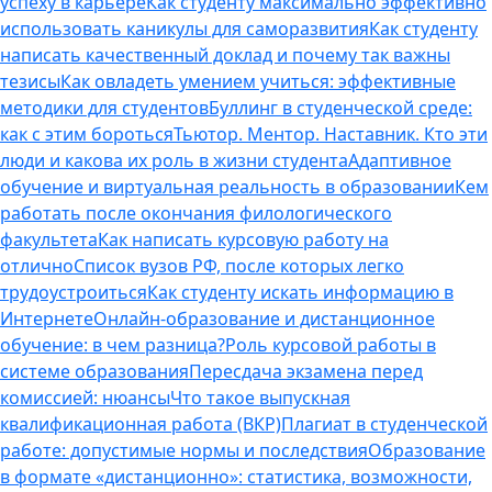
успеху в карьере
Как студенту максимально эффективно
использовать каникулы для саморазвития
Как студенту
написать качественный доклад и почему так важны
тезисы
Как овладеть умением учиться: эффективные
методики для студентов
Буллинг в студенческой среде:
как с этим бороться
Тьютор. Ментор. Наставник. Кто эти
люди и какова их роль в жизни студента
Адаптивное
обучение и виртуальная реальность в образовании
Кем
работать после окончания филологического
факультета
Как написать курсовую работу на
отлично
Список вузов РФ, после которых легко
трудоустроиться
Как студенту искать информацию в
Интернете
Онлайн-образование и дистанционное
обучение: в чем разница?
Роль курсовой работы в
системе образования
Пересдача экзамена перед
комиссией: нюансы
Что такое выпускная
квалификационная работа (ВКР)
Плагиат в студенческой
работе: допустимые нормы и последствия
Образование
в формате «дистанционно»: статистика, возможности,