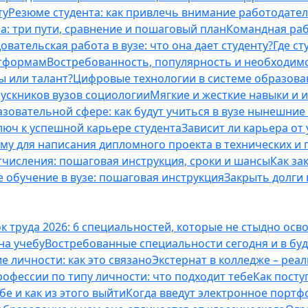
ту
Резюме студента: как привлечь внимание работодател
а: три пути, сравнение и пошаговый план
Командная раб
вательская работа в вузе: что она дает студенту?
Где с
атформам
Востребованность, популярность и необходим
ы или талант?
Цифровые технологии в системе образова
ускников вузов социологии
Мягкие и жесткие навыки и 
азовательной сфере: как будут учиться в вузе нынешни
люч к успешной карьере студента
Зависит ли карьера от
ему для написания дипломного проекта в технических и 
отчисления: пошаговая инструкция, сроки и шансы
Как за
 обучение в вузе: пошаговая инструкция
Закрыть долги в
к труда 2026: 6 специальностей, которые не стыдно осв
 на учебу
Востребованные специальности сегодня и в б
 личности: как это связано
Экстернат в колледже – реал
офессии по типу личности: что подходит тебе
Как посту
е и как из этого выйти
Когда введут электронное портф