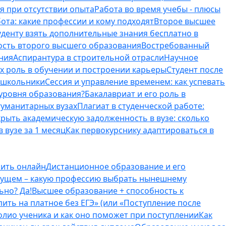
я при отсутствии опыта
Работа во время учебы - плюсы
ота: какие профессии и кому подходят
Второе высшее
туденту взять дополнительные знания бесплатно в
ость второго высшего образования
Востребованный
ния
Аспирантура в строительной отрасли
Научное
их роль в обучении и построении карьеры
Студент после
е школьники
Сессия и управление временем: как успевать
 уровня образования?
Бакалавриат и его роль в
гуманитарных вузах
Плагиат в студенческой работе:
крыть академическую задолженность в вузе: сколько
 вузе за 1 месяц
Как первокурснику адаптироваться в
оить онлайн
Дистанционное образование и его
удущем – какую профессию выбрать нынешнему
ьно? Да!
Высшее образование + способность к
пить на платное без ЕГЭ» (или «Поступление после
олио ученика и как оно поможет при поступлении
Как