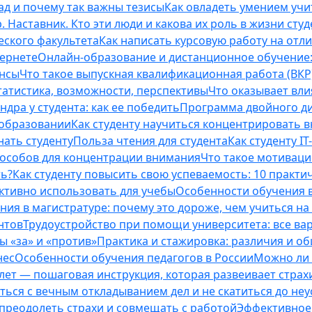
ад и почему так важны тезисы
Как овладеть умением учи
 Наставник. Кто эти люди и какова их роль в жизни студ
еского факультета
Как написать курсовую работу на отл
тернете
Онлайн-образование и дистанционное обучение:
ансы
Что такое выпускная квалификационная работа (ВКР
татистика, возможности, перспективы
Что оказывает вли
ндра у студента: как ее победить
Программа двойного дип
 образовании
Как студенту научиться концентрировать 
нать студенту
Польза чтения для студента
Как студенту I
способов для концентрации внимания
Что такое мотиваци
ть?
Как студенту повысить свою успеваемость: 10 практи
ективно использовать для учебы
Особенности обучения в
ния в магистратуре: почему это дороже, чем учиться на
нтов
Трудоустройство при помощи университета: все ва
 «за» и «против»
Практика и стажировка: различия и о
нес
Особенности обучения педагогов в России
Можно ли 
0 лет — пошаговая инструкция, которая развеивает страх
оться с вечным откладыванием дел и не скатиться до не
, преодолеть страхи и совмещать с работой
Эффективное 