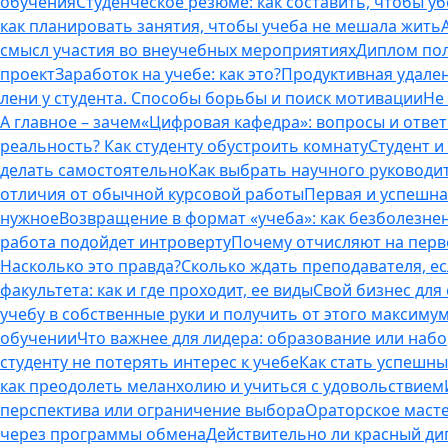
обучения
Студенческое резюме: как составить, чтобы у
как планировать занятия, чтобы учеба не мешала жить
смысл участия во внеучебных мероприятиях
Диплом пол
проект
Заработок на учебе: как это?
Продуктивная удален
лени у студента. Способы борьбы и поиск мотивации
Не
А главное – зачем
«Цифровая кафедра»: вопросы и отве
реальность? Как студенту обустроить комнату
Студент и 
делать самостоятельно
Как выбрать научного руководит
отличия от обычной курсовой работы
Первая и успешна
нужное
Возвращение в формат «учеба»: как безболезне
работа подойдет интроверту
Почему отчисляют на перво
Насколько это правда?
Сколько ждать преподавателя, есл
факультета: как и где проходит, ее виды
Свой бизнес для 
учебу в собственные руки и получить от этого максиму
обучении
Что важнее для лидера: образование или наб
студенту не потерять интерес к учебе
Как стать успешны
как преодолеть меланхолию и учиться с удовольствием
перспектива или ограничение выбора
Ораторское масте
через программы обмена
Действительно ли красный дип