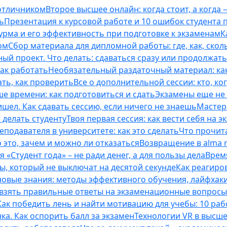
 отличником
Второе высшее онлайн: когда стоит, а когда 
ь
Презентация к курсовой работе и 10 ошибок студента
рма и его эффективность при подготовке к экзаменам
К
ом
Сбор материала для дипломной работы: где, как, скол
ый проект. Что делать: сдаваться сразу или продолжат
как работать
Необязательный раздаточный материал: ка
ть, как проверить
Все о дополнительной сессии: кто, ког
е времени: как подготовиться и сдать
Экзамены еще не 
ишел. Как сдавать сессию, если ничего не знаешь
Мастерс
 делать студенту
Твоя первая сессия: как вести себя на э
еподавателя в университете: как это сделать
Что прочита
это, зачем и можно ли отказаться
Возвращение в alma m
 «Студент года» – не ради денег, а для пользы дела
Врем
ты, который не выключат на десятой секунде
Как реагиро
 новые знания: методы эффективного обучения, лайфхак
 взять правильные ответы на экзаменационные вопросы
Как победить лень и найти мотивацию для учебы: 10 раб
нка. Как оспорить балл за экзамен
Технологии VR в высш