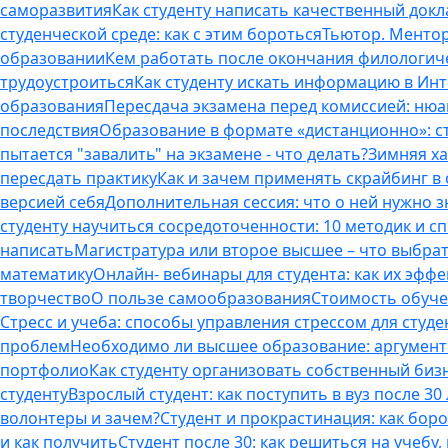
саморазвития
Как студенту написать качественный докл
студенческой среде: как с этим бороться
Тьютор. Ментор.
образовании
Кем работать после окончания филологич
трудоустроиться
Как студенту искать информацию в Ин
образования
Пересдача экзамена перед комиссией: ню
последствия
Образование в формате «дистанционно»: с
пытается "завалить" на экзамене - что делать?
Зимняя ха
пересдать практику
Как и зачем применять скрайбинг в
версией себя
Дополнительная сессия: что о ней нужно з
студенту научиться сосредоточенности: 10 методик и 
написать
Магистратура или второе высшее – что выбра
математику
Онлайн- вебинары для студента: как их эфф
творчество
О пользе самообразования
Стоимость обуче
Стресс и учеба: способы управления стрессом для студе
проблем
Необходимо ли высшее образование: аргументы
портфолио
Как студенту организовать собственный биз
студенту
Взрослый студент: как поступить в вуз после 3
волонтеры и зачем?
Студент и прокрастинация: как бор
и как получить
Студент после 30: как решиться на учебу