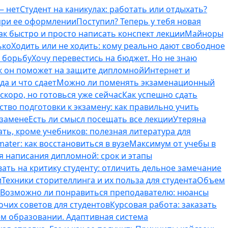
— нет
Студент на каникулах: работать или отдыхать?
 при ее оформлении
Поступил? Теперь у тебя новая
ак быстро и просто написать конспект лекции
Майноры
ько
Ходить или не ходить: кому реально дают свободное
ь борьбу
Хочу перевестись на бюджет. Но не знаю
к он поможет на защите дипломной
Интернет и
да и что сдает
Можно ли поменять экзаменационный
скоро, но готовься уже сейчас
Как успешно сдать
тво подготовки к экзамену: как правильно учить
кзамене
Есть ли смысл посещать все лекции
Утеряна
ть, кроме учебников: полезная литература для
ater: как восстановиться в вузе
Максимум от учебы в
я написания дипломной: срок и этапы
вать на критику студенту: отличить дельное замечание
и
Техники сторителлинга и их польза для студента
Объем
Возможно ли понравиться преподавателю: нюансы
очих советов для студентов
Курсовая работа: заказать
ем образовании. Адаптивная система