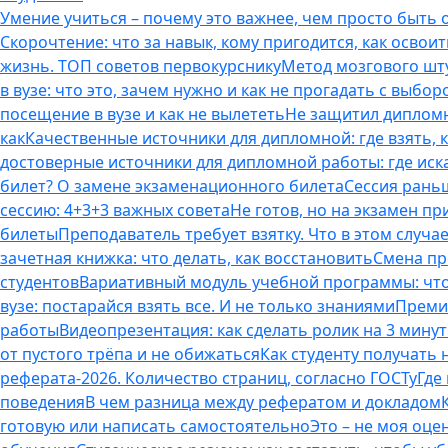
Умение учиться – почему это важнее, чем просто быть
Скорочтение: что за навык, кому пригодится, как освоит
жизнь. ТОП советов первокурснику
Метод мозгового шту
в вузе: что это, зачем нужно и как не прогадать с выбор
посещение в вузе и как не вылететь
Не защитил дипломн
как
Качественные источники для дипломной: где взять, 
достоверные источники для дипломной работы: где иска
билет? О замене экзаменационного билета
Сессия раньш
сессию: 4+3+3 важных совета
Не готов, но на экзамен пр
билеты
Преподаватель требует взятку. Что в этом случае
зачетная книжка: что делать, как восстановить
Смена пр
студентов
Вариативный модуль учебной программы: что 
вузе: постарайся взять все. И не только знаниями
Премия
работы
Видеопрезентация: как сделать ролик на 3 мину
от пустого трёпа и не обижаться
Как студенту получать
реферата-2026. Количество страниц, согласно ГОСТу
Где
поведения
В чем разница между рефератом и докладом
готовую или написать самостоятельно
Это – не моя оце