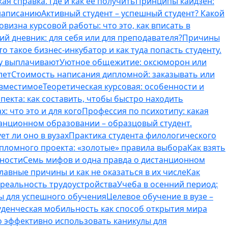
ая справка. Где и как ее получить
Принципы кайдзен:
 написанию
Активный студент – успешный студент? Какой
овизна курсовой работы: что это, как вписать в
ий дневник: для себя или для преподавателя?
Причины
то такое бизнес-инкубатор и как туда попасть студенту.
му выплачивают
Уютное общежитие: оксюморон или
лет
Стоимость написания дипломной: заказывать или
овместимое
Теоретическая курсовая: особенности и
пекта: как составить, чтобы быстро находить
: что это и для кого
Профессия по психотипу: какая
танционном образовании – образцовый студент.
ет ли оно в вузах
Практика студента филологического
ипломного проекта: «золотые» правила выбора
Как взять
нности
Семь мифов и одна правда о дистанционном
лавные причины и как не оказаться в их числе
Как
 реальность трудоустройства
Учеба в осенний период:
ты для успешного обучения
Целевое обучение в вузе –
уденческая мобильность как способ открытия мира
о эффективно использовать каникулы для