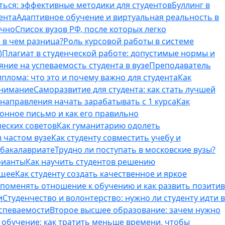
ться: эффективные методики для студентов
Буллинг в
ента
Адаптивное обучение и виртуальная реальность в
ично
Список вузов РФ, после которых легко
 в чем разница?
Роль курсовой работы в системе
)
Плагиат в студенческой работе: допустимые нормы и
яние на успеваемость студента в вузе
Преподаватель
лома: что это и почему важно для студента
Как
внимание
Саморазвитие для студента: как стать лучшей
T-направления начать зарабатывать с 1 курса
Как
онное письмо и как его правильно
ческих советов
Как гуманитарию одолеть
 частом вузе
Как студенту совместить учебу и
 бакалавриате
Трудно ли поступать в московские вузы?
рианты
Как научить студентов решению
бщее
Как студенту создать качественное и яркое
поменять отношение к обучению и как развить позитив
и
Студенчество и волонтерство: нужно ли cтуденту идти в
успеваемости
Второе высшее образование: зачем нужно
обучение: как тратить меньше времени, чтобы