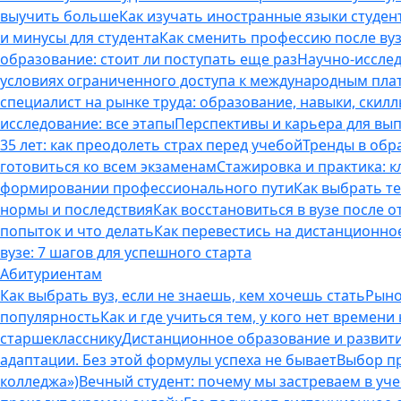
выучить больше
Как изучать иностранные языки студен
и минусы для студента
Как сменить профессию после вуз
образование: стоит ли поступать еще раз
Научно-исследо
условиях ограниченного доступа к международным пл
специалист на рынке труда: образование, навыки, скилл
исследование: все этапы
Перспективы и карьера для вып
35 лет: как преодолеть страх перед учебой
Тренды в обр
готовиться ко всем экзаменам
Стажировка и практика: к
формировании профессионального пути
Как выбрать т
нормы и последствия
Как восстановиться в вузе после 
попыток и что делать
Как перевестись на дистанционное
вузе: 7 шагов для успешного старта
Абитуриентам
Как выбрать вуз, если не знаешь, кем хочешь стать
Рыно
популярность
Как и где учиться тем, у кого нет времени
старшекласснику
Дистанционное образование и развитие
адаптации. Без этой формулы успеха не бывает
Выбор пр
колледжа»)
Вечный студент: почему мы застреваем в учеб