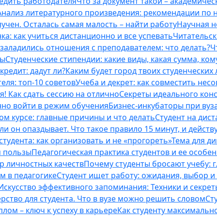
бедить работодателя
Что за документ такой – академическ
Анализ литературного произведения: рекомендации по
учен. Осталась самая малость – найти работу
Научная н
ка: как учиться дистанционно и все успевать
Читательск
 заладились отношения с преподавателем: что делать?
Ч
ты
Студенческие стипендии: какие виды, какая сумма, ко
кредит: дадут ли?
Каким будет город твоих студенческих 
еля: топ-10 советов
Учеба и декрет: как совместить нес
я! Как сдать сессию на отлично
Секреты идеального конс
нно войти в режим обучения
Бизнес-инкубаторы при вузах
м курсе: главные причины и что делать
Студент на дис
и он опаздывает. Что такое правило 15 минут, и действу
студента: как организовать и не «прогореть»
Тема для д
м пользы
Педагогическая практика студентов и ее особе
ор личностных качеств
Почему студенты бросают учебу: г
м в педагогике
Студент ищет работу: ожидания, выбор и
Искусство эффективного запоминания: Техники и секре
рство для студента. Что в вузе можно решить словом
Ст
лом – ключ к успеху в карьере
Как студенту максимальн