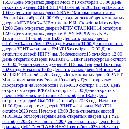
16:30 День открытых дверей МосГУ
13 октября в 18:00 День
открытых дверей СПбГУПТД
14 сентября 2023 года Начало в
19:00 День открытых дверей ВАВТ Минэкономразвития
России
14 октября в10:00 Общеакадемический день открытых
дверей МГАВМиБ – МВА имени К.И. Скрябина
14 октября в
12:00 День открытых дверей МГТУ СТАНКИН
14 октября в
12:00 День открытых дверей в РГАУ-МСХА им. К.А.
Тимирязева
14 октября в 16:00 День открытых дверей
СПбГЭУ
14 октября 2023 года Начало в 11:00 День открытых
дверей ЗПИТ – филиала РМАТ
15 октября в 12:00 День
открытых дверей ННГУ им. Лобачевского
15 октября в 12:00
День открытых дверей РАНХиГС Санкт-Петербург
18 октября
в 16:00 День открытых дверей РГПУ им. Герцена
18 октября
2023 года Начало в 19:00 День открытых дверей Института
МИРБИС
19 октября 2023 года День открытых дверей ВАВТ
Минэкономразвития России
19 октября День открытых
лабораторий на Ломоносова ИТМО
20 октября в 18:00 День
открытых дверей КФУ
21 октября в 13:00 День открытых
дверей Московский Политех
21 октября в 13:30 День
открытых дверей ОмГУПС
21 октября 2023 года Начало в
11:00 День открытых дверей ЗПИТ – филиала РМАТ
21
октября 2023 года Начало в 13:00 День открытых дверей
МФЮА
22 октября Первый день открытых дверей ДГТУ
21
сентября 2023 г Начало в 14:00 День открытых дверей ЕТИ
(филиала) МГТУ «СТАНКИН»
21 сентября 2023 г Начало в