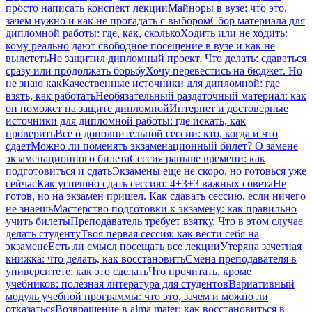
просто написать конспект лекции
Майноры в вузе: что это,
зачем нужно и как не прогадать с выбором
Сбор материала для
дипломной работы: где, как, сколько
Ходить или не ходить:
кому реально дают свободное посещение в вузе и как не
вылететь
Не защитил дипломный проект. Что делать: сдаваться
сразу или продолжать борьбу
Хочу перевестись на бюджет. Но
не знаю как
Качественные источники для дипломной: где
взять, как работать
Необязательный раздаточный материал: как
он поможет на защите дипломной
Интернет и достоверные
источники для дипломной работы: где искать, как
проверить
Все о дополнительной сессии: кто, когда и что
сдает
Можно ли поменять экзаменационный билет? О замене
экзаменационного билета
Сессия раньше времени: как
подготовиться и сдать
Экзамены еще не скоро, но готовься уже
сейчас
Как успешно сдать сессию: 4+3+3 важных совета
Не
готов, но на экзамен пришел. Как сдавать сессию, если ничего
не знаешь
Мастерство подготовки к экзамену: как правильно
учить билеты
Преподаватель требует взятку. Что в этом случае
делать студенту
Твоя первая сессия: как вести себя на
экзамене
Есть ли смысл посещать все лекции
Утеряна зачетная
книжка: что делать, как восстановить
Смена преподавателя в
университете: как это сделать
Что прочитать, кроме
учебников: полезная литература для студентов
Вариативный
модуль учебной программы: что это, зачем и можно ли
отказаться
Возвращение в alma mater: как восстановиться в