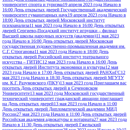
университет спорта и туризма
19 апреля 2023 года Начало в
16:00 День открытых дверей Государственный академический
университет гуманитарных наук
19 апреля 2023 года Начало в
18:00 День открытых дверей Московский институт
психоанализа
11 мая 2023 года Начало в 16:00 День открытых
дверей Сергиево-Посадский институт игрушки – филиал
Высшей школы народных искусств (академии)
11 мая 2023
года Начало в 16:00 День открытых дверей Московская
государственная художественно-промышленная академия им.
С.Г. Строганова
11 мая 2023 года Начало в 18:00 День
открытых дверей Российский институт театрального
искусства – ГИТИС
12 мая 2023 года Начало в 16:00 День
открытых дверей Института экономики и культуры
12 мая
2023 года Начало в 17:00 День открытых дверей РАНХиГС
12
мая 2023 года Начало в 18:30 День открытых дверей МГУТУ
им. К.Г. Разумовского (ПКУ)
13 мая 2023 года Приглашаем вас
посетить День открытых дверей в Сеченовском
Университете
13 мая 2023 года Московский государственный
технический университет гражданской авиации приглашает
на День открытых дверей
13 мая 2023 года Начало в 11:00
День открытых дверей Дипломатической академии МИД
России
27 мая 2023 года Начало в 11:00 День открытых дверей
Российская академия адвокатуры и нотариата
27 мая 2023 года
Начало в 11:30 День открытых дверей Гжельский
государственный университет
28 мая 2023 года Начало в 10:15