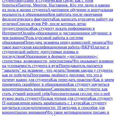
студентов
Буллинг в студенческой среде: как с этим
бороться
Тьютор. Ментор. Наставник. Кто эти люди и какова
их роль в жизни студента
Адаптивное обучение и виртуальная
реальность в образовании
Кем работать после окончания
филологического факультета
Как написать курсовую работу на
отлично
Список вузов РФ, после которых легко
трудоустроиться
Как студенту искать информацию в
Интернете
Онлайн-образование и дистанционное обучение: в
чем разница?
Роль курсовой работы в системе
образования
Пересдача экзамена перед комиссией: нюансы
Что
такое выпускная квалификационная работа (ВКР)
Плагиат в
студенческой работе: допустимые нормы и
последствия
Образование в формате «дистанционно»:
статистика, возможности, перспективы
Что оказывает влияние
на успеваемость студента в вузе
Преподаватель пытается
"завалить" на экзамене - что делать?
Зимняя хандра у студента:
как ее победить
Программа двойного диплома: что это и
почему важно для студента
Как пересдать практику
Как и зачем
применять скрайбинг в образовании
Как студенту научиться
концентрировать внимание
Саморазвитие для студента: как
стать лучшей версией себя
Дополнительная сессия: что о ней
нужно знать студенту
Польза чтения для студента
Как студенту
IT-направления начать зарабатывать с 1 курса
Как студенту
научиться сосредоточенности: 10 методик и способов для
концентрации внимания
Что такое мотивационное письмо и