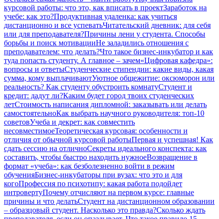
курсовой работы: что это, как вписать в проект
Заработок на
учебе: как это?
Продуктивная удаленка: как учиться
дистанционно и все успевать
Читательский дневник: для себя
или для преподавателя?
Причины лени у студента. Способы
борьбы и поиск мотивации
Не заладились отношения с
преподавателем: что делать?
Что такое бизнес-инкубатор и как
туда попасть студенту. А главное – зачем
«Цифровая кафедра»:
вопросы и ответы
Студенческие стипендии: какие виды, какая
сумма, кому выплачивают
Уютное общежитие: оксюморон или
реальность? Как студенту обустроить комнату
Студент и
кредит: дадут ли?
Каким будет город твоих студенческих
лет
Стоимость написания дипломной: заказывать или делать
самостоятельно
Как выбрать научного руководителя: топ-10
советов
Учеба и декрет: как совместить
несовместимое
Теоретическая курсовая: особенности и
отличия от обычной курсовой работы
Первая и успешная! Как
сдать сессию на отлично
Секреты идеального конспекта: как
составить, чтобы быстро находить нужное
Возвращение в
формат «учеба»: как безболезненно войти в режим
обучения
Бизнес-инкубаторы при вузах: что это и для
кого
Профессия по психотипу: какая работа подойдет
интроверту
Почему отчисляют на первом курсе: главные
причины и что делать
Студент на дистанционном образовании
– образцовый студент. Насколько это правда?
Сколько ждать
преподавателя, если он опаздывает. Что такое правило 15