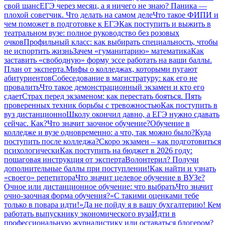
свой шанс
ЕГЭ через месяц, а я ничего не знаю? Паника —
плохой советчик. Что делать на самом деле
Что такое ФИПИ и
чем поможет в подготовке к ЕГЭ
Как поступить и выжить в
театральном вузе: полное руководство без розовых
очков
Профильный класс: как выбирать специальность, чтобы
не испортить жизнь
Зачем «гуманитарию» математика
Как
заставить «свободную» форму эссе работать на ваши баллы.
План от эксперта.
Мифы о колледжах, которыми пугают
абитуриентов
Собеседование в магистратуру: как его не
провалить
Что такое демонстрационный экзамен и кто его
сдает
Страх перед экзаменом: как перестать бояться. Пять
проверенных техник борьбы с тревожностью
Как поступить в
вуз дистанционно
Школу окончил давно, а ЕГЭ нужно сдавать
сейчас. Как?
Что значит заочное обучение?
Обучение в
колледже и вузе одновременно: а что, так можно было?
Куда
поступить после колледжа?
Скоро экзамен – как подготовиться
психологически
Как поступить на бюджет в 2026 году:
пошаговая инструкция от эксперта
Волонтерил? Получи
дополнительные баллы при поступлении!
Как найти и узнать
«своего» репетитора
Что значит целевое обучение в ВУЗе?
Очное или дистанционное обучение: что выбрать
Что значит
очно-заочная форма обучения?
«С такими оценками тебе
только в повара идти!»
Да не пойду я в вашу бухгалтерию! Кем
работать выпускнику экономического вуза
Идти в
профессиональную журналистику или оставаться блогером?