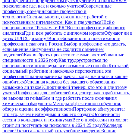
при обучении в юридическом вузе
Обучение по программам
психологии: где, как и сколько учиться
Современные
профессии, объединяющие творчество и
технологии
Специальности, связанные с работой с
искусственным интеллектом. Как и где учиться?
Всё о
специальности "Реклама и PR"
Все о профессии цифрового
аналитика
Где и кем работать с дипломом юриста
Обучают ли в
вузах UI/UX дизайну?
Востребованность и престижность
профессии педагога в России
Выбор профессии: что делать,
если мнение абитуриента не сходится с мнением
родителей
Как выбрать профессию: самые востребованные
специальности в 2026 году
Как трудоустроиться по
специальности после вуза: все возможные способы
Кто такой
социальный работник и насколько перспективна эта
профессия?
Планирование карьеры - когда начинать и как не
ошибиться
Успешная карьера без высшего образования:
возможно ли такое?
Спортивный тренер: кто это и где этому
учатся
Профессии для любителей видеоигр: как зарабатывать,
не выходя из гейма
Кем и где работать после окончания
химического факультета
Методы эффективного обучения:
обзор и оценка их эффективности
Портфолио абитуриента:
что это, зачем необходимо и как его создать
Особенности
сессии в колледжах и техникумах
Все о профессии психолог:
стоит ли поступать на психолога в 2024-25 году?
Колледж
после 9 класса – как выбрать учебное заведение
Знание