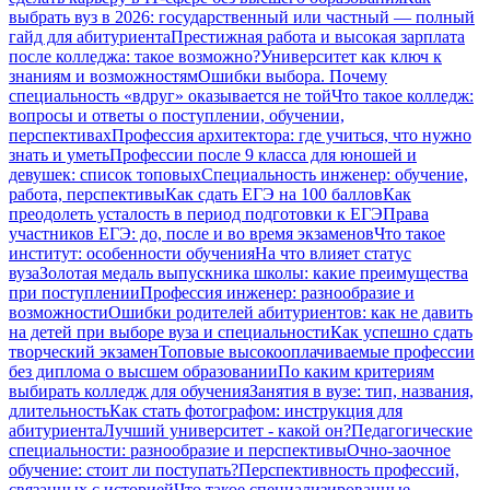
выбрать вуз в 2026: государственный или частный — полный
гайд для абитуриента
Престижная работа и высокая зарплата
после колледжа: такое возможно?
Университет как ключ к
знаниям и возможностям
Ошибки выбора. Почему
специальность «вдруг» оказывается не той
Что такое колледж:
вопросы и ответы о поступлении, обучении,
перспективах
Профессия архитектора: где учиться, что нужно
знать и уметь
Профессии после 9 класса для юношей и
девушек: список топовых
Специальность инженер: обучение,
работа, перспективы
Как сдать ЕГЭ на 100 баллов
Как
преодолеть усталость в период подготовки к ЕГЭ
Права
участников ЕГЭ: до, после и во время экзаменов
Что такое
институт: особенности обучения
На что влияет статус
вуза
Золотая медаль выпускника школы: какие преимущества
при поступлении
Профессия инженер: разнообразие и
возможности
Ошибки родителей абитуриентов: как не давить
на детей при выборе вуза и специальности
Как успешно сдать
творческий экзамен
Топовые высокооплачиваемые профессии
без диплома о высшем образовании
По каким критериям
выбирать колледж для обучения
Занятия в вузе: тип, названия,
длительность
Как стать фотографом: инструкция для
абитуриента
Лучший университет - какой он?
Педагогические
специальности: разнообразие и перспективы
Очно-заочное
обучение: стоит ли поступать?
Перспективность профессий,
связанных с историей
Что такое специализированные