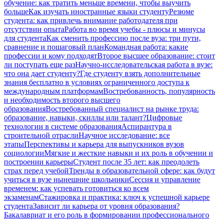
обучение: как тратить меньше времени, чтобы выучить
больше
Как изучать иностранные языки студенту
Резюме
студента: как привлечь внимание работодателя при
отсутствии опыта
Работа во время учебы - плюсы и минусы
для студента
Как сменить профессию после вуза: три пути,
сравнение и пошаговый план
Командная работа: какие
профессии и кому подходят
Второе высшее образование: стоит
ли поступать еще раз
Научно-исследовательская работа в вузе:
что она дает студенту?
Где студенту взять дополнительные
знания бесплатно в условиях ограниченного доступа к
международным платформам
Востребованность, популярность
и необходимость второго высшего
образования
Востребованный специалист на рынке труда:
образование, навыки, скиллы или талант?
Цифровые
технологии в системе образования
Аспирантура в
строительной отрасли
Научное исследование: все
этапы
Перспективы и карьера для выпускников вузов
социологии
Мягкие и жесткие навыки и их роль в обучении и
построении карьеры
Студент после 35 лет: как преодолеть
страх перед учебой
Тренды в образовательной сфере: как будут
учиться в вузе нынешние школьники
Сессия и управление
временем: как успевать готовиться ко всем
экзаменам
Стажировка и практика: ключ к успешной карьере
студента
Зависит ли карьера от уровня образования?
Бакалавриат и его роль в формировании профессионального