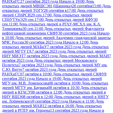
РАНХиГС
27 сентября 2023 года Начало в 19:00 День
открытых дверей МВШСЭН (Шанинка)
28 сентября15:00 День
открытых дверей ТОГУ
28 сентября в17:00 День открытых
дверей СПбРСИ
29 сен.17:00 День открытых дверей
СПбУТУиЭ
29 сен.17:00 День открытых дверей КФУ
30
сен.11:00 День открытых дверей в РГАУ-МСХА им. К.А.
Тимирязева
30 сен.11:00 День открытых дверей Факультета
нефтегазовой инженерии СКФУ
30 сентября 2023 года Начало
в 10:00 День открытых дверей Академии гражданской защиты
МЧС России
30 сентября 2023 года Начало в 12:00 День
открытых дверей МАБиУ
7 октября 2023 года День открытых
дверей МГТУ ГА
7 октября 2023 года День открытых дверей
НИУ МИЭТ
7 октября 2023 года День открытых дверей МАИ
7
октября 2023 года День открытых дверей Московского
Политеха
7 октября 2023 года День открытых дверей МУ им.
С.Ю. Витте
7 октября 2023 года День открытых дверей
РАНХиГС
07 октября в 10:00 День открытых дверей СКФУ
8
сентября 2023 года Начало в 19:00 День открытых дверей
МГУ им. М.В. Ломоносова
08 октября в 10:00 День открытых
дверей МГТУ им. Баумана
08 октября в 10:30 День открытых
дверей в КГАСУ
08 октября в 12:00 День открытых дверей в
НИУ ВШЭ
08 октября в 12:00 День открытых дверей в ННГУ
им. Лобачевского
9 сентября 2023 года Начало в 11:00 День
открытых дверей МАИ
12 октября в 16:00 День открытых
дверей в РГПУ им. Герцена
13 сентября 2023 года Начало в