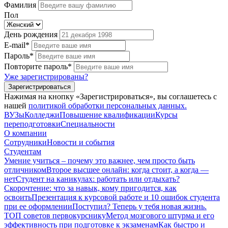
Фамилия
Пол
День рождения
E-mail*
Пароль*
Повторите пароль*
Уже зарегистрированы?
Зарегистрироваться
Нажимая на кнопку «Зарегистрироваться», вы соглашетесь с
нашей
политикой обработки персональных данных.
ВУЗы
Колледжи
Повышение квалификации
Курсы
переподготовки
Специальности
О компании
Сотрудники
Новости и события
Студентам
Умение учиться – почему это важнее, чем просто быть
отличником
Второе высшее онлайн: когда стоит, а когда —
нет
Студент на каникулах: работать или отдыхать?
Скорочтение: что за навык, кому пригодится, как
освоить
Презентация к курсовой работе и 10 ошибок студента
при ее оформлении
Поступил? Теперь у тебя новая жизнь.
ТОП советов первокурснику
Метод мозгового штурма и его
эффективность при подготовке к экзаменам
Как быстро и