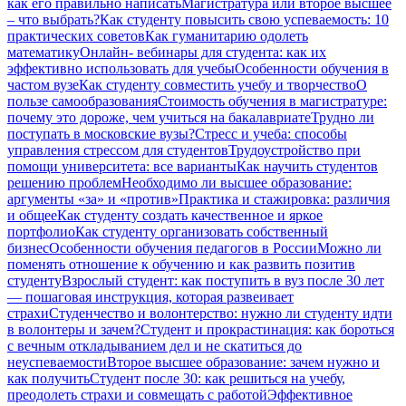
как его правильно написать
Магистратура или второе высшее
– что выбрать?
Как студенту повысить свою успеваемость: 10
практических советов
Как гуманитарию одолеть
математику
Онлайн- вебинары для студента: как их
эффективно использовать для учебы
Особенности обучения в
частом вузе
Как студенту совместить учебу и творчество
О
пользе самообразования
Стоимость обучения в магистратуре:
почему это дороже, чем учиться на бакалавриате
Трудно ли
поступать в московские вузы?
Стресс и учеба: способы
управления стрессом для студентов
Трудоустройство при
помощи университета: все варианты
Как научить студентов
решению проблем
Необходимо ли высшее образование:
аргументы «за» и «против»
Практика и стажировка: различия
и общее
Как студенту создать качественное и яркое
портфолио
Как студенту организовать собственный
бизнес
Особенности обучения педагогов в России
Можно ли
поменять отношение к обучению и как развить позитив
студенту
Взрослый студент: как поступить в вуз после 30 лет
— пошаговая инструкция, которая развеивает
страхи
Студенчество и волонтерство: нужно ли cтуденту идти
в волонтеры и зачем?
Студент и прокрастинация: как бороться
с вечным откладыванием дел и не скатиться до
неуспеваемости
Второе высшее образование: зачем нужно и
как получить
Студент после 30: как решиться на учебу,
преодолеть страхи и совмещать с работой
Эффективное