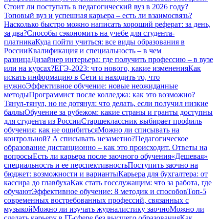
Стоит ли поступать в педагогический вуз в 2026 году?
Топовый вуз и успешная карьера – есть ли взаимосвязь?
Насколько быстро можно написать хороший реферат: за день,
за два?
Способы сэкономить на учебе для студента-
платника
Куда пойти учиться: все виды образования в
России
Квалификация и специальность – в чем
разница
Дизайнер интерьера: где получить профессию – в вузе
или на курсах?
ЕГЭ-2023: что нового, какие изменения
Как
искать информацию в Сети и находить то, что
нужно
Эффективное обучение: новые неожиданные
методы
Программист после колледжа: как это возможно?
Тянул-тянул, но не дотянул: что делать, если получил низкие
баллы
Обучение за рубежом: какие страны и гранты доступны
для студента из России
Старшеклассник выбирает профиль
обучения: как не ошибиться
Можно ли списывать на
контрольной? А списывать незаметно?
Педагогическое
образование дистанционно – как это происходит. Ответы на
вопросы
Есть ли карьера после заочного обучения
«Дешевая»
специальность и ее перспективность
Поступить заочно на
бюджет: возможности и варианты
Карьера для бухгалтера: от
кассира до главбуха
Как стать госслужащим: что за работа, где
обучают
Эффективное обучение: 8 методик и способов
Топ-5
современных востребованных профессий, связанных с
музыкой
Можно ли изучать журналистику заочно
Можно ли
сделать карьеру в IT-сфере без высшего образования
Как