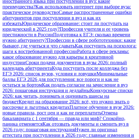
иностранного языка при поступлении в вуз: какие
преимущества?
Как использовать интернет при выборе вуза:
практическое руководство
Самые распространенные ошибки
абитуриентов при поступлении в вуз и как их
избежать
Юридическое образование: стоит ли поступать на
юридический в 2025 году?
Профессия учителя и ее уровень
престижности в России
Подготовка к ЕГЭ: сколько времени
нужно абитуриенту?
Профессии в сфере робототехники: какие
бывают, где учиться и что сдавать
Как поступить на психолога:
шаги к востребованной профессии
Работа в сфере рекламы:
какое образование нужно для карьеры в креативной
индустрии
Сроки подачи документов в вузы 2026: полный
календарь абитуриента
Куда поступить после колледжа без
ЕГЭ 2026: список вузов, условия и ловушки
Минимальные
баллы ЕГЭ 2026 для поступления: все пороги и как не
остаться за бортом
Как подать согласие на зачисление в вуз
2026: пошаговая инструкция и дедлайны
Конкурсные списки
2026: как читать, понимать и оценивать шансы на
бюджет
Кредит на образование 2026: всё, что нужно знать о
рассрочке и льготных кредитах
Платное обучение в вузе 2026:
новые правила, рост цен и как не переплатить
Отмена
бакалавриата с 1 сентября — правда или миф? Спокойно,
паника отменяется
Как отозвать документы и сменить вуз в
2026 году: пошаговая инструкция
Нужен ли оригинал
аттестата при поступлении в 2026 году: главные изменения и