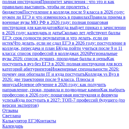
полная инструкция
Приоритет зачисления : что это и как
правильно выставить, чтобы не пролететь с
бюджетом
Поступление в колледж после 9 класса в 2026 году:
нужен ли ЕГЭ и что изменилось в правилах
Правила приема в
военные вузы МО РФ в 2026 году: полная пошаговая
инструкция для кандидатов
Когда выйдет приказ о зачислении
в 2026 году: календарь и даты
Сколько лет действуют баллы
ЕГЭ: срок годности результатов и что делать, если он
истек
Что делать, если не сдал ЕГЭ в 2026 году: поступление в
колледж, пересдача и план Б
Куда пойти учиться после 9 и 11
класса: список профессий в колледжах 2026
Региональные
вузы 2026: список лучших, проходные баллы и цены
Как
поступить в вуз без ЕГЭ в 2026: полная инструкция для всех
категорий абитуриентов
Инженерные специальности 2026:
почему они обогнали IT и куда поступать
Колледж vs Вуз в
2026: две траектории после 9 класса. Плюсы и
минусы
Целевое обучение в 2026 году: как получить
направление, сроки, правила и подводные камни
Как выбрать
профессию в 2026 году: пошаговая инструкция и формула
успеха
Куда поступать в 2027: ТОП-7 профессий будущего (по
версии экспертов)
Отзывы
Светлана
Калькулятор ЕГЭ
Контакты
Календарь