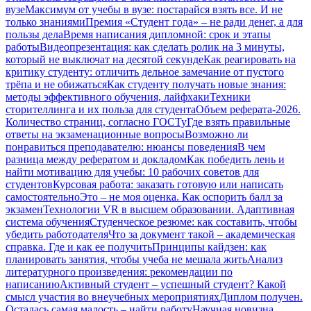
вузе
Максимум от учебы в вузе: постарайся взять все. И не
только знаниями
Премия «Студент года» – не ради денег, а для
пользы дела
Время написания дипломной: срок и этапы
работы
Видеопрезентация: как сделать ролик на 3 минуты,
который не выключат на десятой секунде
Как реагировать на
критику студенту: отличить дельное замечание от пустого
трёпа и не обижаться
Как студенту получать новые знания:
методы эффективного обучения, лайфхаки
Техники
сторителлинга и их польза для студента
Объем реферата-2026.
Количество страниц, согласно ГОСТу
Где взять правильные
ответы на экзаменационные вопросы
Возможно ли
понравиться преподавателю: нюансы поведения
В чем
разница между рефератом и докладом
Как победить лень и
найти мотивацию для учебы: 10 рабочих советов для
студентов
Курсовая работа: заказать готовую или написать
самостоятельно
Это – не моя оценка. Как оспорить балл за
экзамен
Технологии VR в высшем образовании. Адаптивная
система обучения
Студенческое резюме: как составить, чтобы
убедить работодателя
Что за документ такой – академическая
справка. Где и как ее получить
Принципы кайдзен: как
планировать занятия, чтобы учеба не мешала жить
Анализ
литературного произведения: рекомендации по
написанию
Активный студент – успешный студент? Какой
смысл участия во внеучебных мероприятиях
Диплом получен.
Осталась самая малость – найти работу
Научная новизна