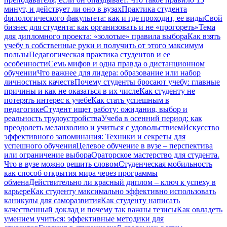
минут, и действует ли оно в вузах
Практика студента
филологического факультета: как и где проходит, ее виды
Свой
бизнес для студента: как организовать и не «прогореть»
Тема
для дипломного проекта: «золотые» правила выбора
Как взять
учебу в собственные руки и получить от этого максимум
пользы
Педагогическая практика студентов и ее
особенности
Семь мифов и одна правда о дистанционном
обучении
Что важнее для лидера: образование или набор
личностных качеств
Почему студенты бросают учебу: главные
причины и как не оказаться в их числе
Как студенту не
потерять интерес к учебе
Как стать успешным в
педагогике
Студент ищет работу: ожидания, выбор и
реальность трудоустройства
Учеба в осенний период: как
преодолеть меланхолию и учиться с удовольствием
Искусство
эффективного запоминания: Техники и секреты для
успешного обучения
Целевое обучение в вузе – перспектива
или ограничение выбора
Ораторское мастерство для студента.
Что в вузе можно решить словом
Студенческая мобильность
как способ открытия мира через программы
обмена
Действительно ли красный диплом – ключ к успеху в
карьере
Как студенту максимально эффективно использовать
каникулы для саморазвития
Как студенту написать
качественный доклад и почему так важны тезисы
Как овладеть
умением учиться: эффективные методики для