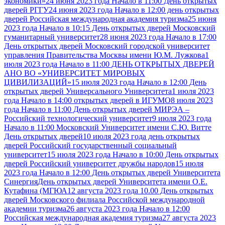
экономики»
24 июня 2023 года Начало в 11:00 День открытых
дверей РГГУ
24 июня 2023 года Начало в 12:00 день открытых
дверей Российская международная академия туризма
25 июня
2023 года Начало в 10:15 День открытых дверей Московский
гуманитарный университет
28 июня 2023 года Начало в 17:00
День открытых дверей Московский городской университет
управления Правительства Москвы имени Ю.М. Лужкова
1
июля 2023 года Начало в 11:00 ДЕНЬ ОТКРЫТЫХ ДВЕРЕЙ
АНО ВО «УНИВЕРСИТЕТ МИРОВЫХ
ЦИВИЛИЗАЦИЙ»
15 июля 2023 года Начало в 12:00 День
открытых дверей Универсального Университета
1 июля 2023
года Начало в 14:00 открытых дверей в ИГУМО
8 июля 2023
года Начало в 11:00 День открытых дверей МИРЭА –
Российский технологический университет
9 июля 2023 года
Начало в 11:00 Московский Университет имени С.Ю. Витте
День открытых дверей
10 июля 2023 года день открытых
дверей Российский государственный социальный
университет
15 июля 2023 года Начало в 10:00 День открытых
дверей Российский университет дружбы народов
15 июля
2023 года Начало в 12:00 День открытых дверей Университета
Синергия
День открытых дверей Университета имени О.Е.
Кутафина (МГЮА
12 августа 2023 года 10.00 День открытых
дверей Московского филиала Российской международной
академии туризма
26 августа 2023 года Начало в 12:00
Российская международная академия туризма
27 августа 2023