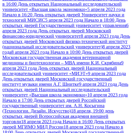
в 16:00 День открытых Национальный исследовательский
университет «Высшая школа экономики»
5 апреля 2023 года
Начало в 16:20 День открытых дверей Университет науки и
технологий МИСИС
5 апреля 2023 года Начало в 18:00 День
открытых дверей Государственный университет управления
6
апреля 2023 года День открытых дверей Московский
финансово-юридический университет
8 апреля 2023 года День
открытых дверей Московский физико-технический институт
(национальный исследовательский университет)
8 апреля 2023
года
8 апреля 2023 года Начало в 10:00 День открытых дверей
Московская государственная академия ветеринарной
медицины и биотехнологии – МВА имени К.И. Скрябина
9
апреля 2023 года День открытых дверей Национальный
исследовательский университет «МИЭТ»
9 апреля 2023 года
День открытых дверей Московский государственный
институт музыки имени А.Г. Шнитке
9 апреля 2023 года День
открытых дверей Национальный исследовательский
университет «Высшая школа экономики»
10 апреля 2023 года
Начало в 17:00 День открытых дверей Российский
государственный университет им. А.Н. Косыгина
(Технологии. Дизайн. Искусство)
18 апреля, 19:00 день
открытых дверей Всероссийская академия внешней
торговли
18 апреля 2023 года Начало в 16:00 День открытых
дверей МГИМО МИД России
18 апреля 2023 года Начало в
18:00 День открытых дверей Московский государственный