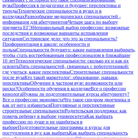
вузы
Профессия в педагогике и будущее: перспективы и
тренды
Технические специальности в вузах и в
колледжах
Разнообразие медицинских специальностей -
информация для абитуриентов
Четыре шага по выбору
предмета ЕГЭ
Неправильный выбор профессии: возможные
последствия и возможные варианты исправления
ситуации
Сестринское дело: что это за специальность?
Профориентация в школе: особенности и
польза
Специальности будущего: какие направления выбирать,
чтобы стать востребованным профессионалом в ближайшие
10 лет
Технологические специальности: сколько их и как их
освоить
Пять специальностей, связанных с робототехникой:
где учиться, какие перспективы
Строительные специальности
после вуза
Кто такой маркетолог: образование, навыки,
перспективы
Обучение в частном вузе: возможности или
риски?
Особенности обучения в колледже
Все о профессии
кинолога
Нужны ли подготовительные курсы абитуриенту?
Все о профессии экономиста
Что такое синдром двоечника и
как от него избавиться
Популярные и перспективные
строительные специальности
Родительская поддержка: как
помочь ребенку в выборе университета
Как выбрать
профессию по душе и не ошибиться в
выборе
Подготовительные программы и курсы для
поступления в вуз: как выбрать
Как выбрать специальность