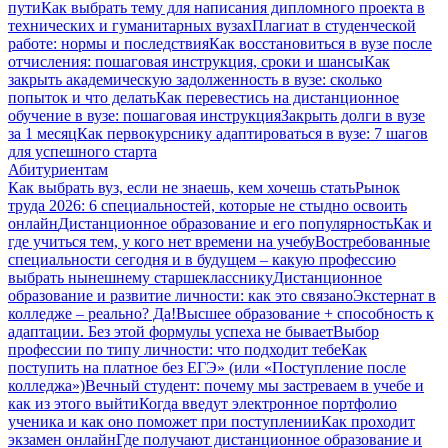
пути
Как выбрать тему для написания дипломного проекта в
технических и гуманитарных вузах
Плагиат в студенческой
работе: нормы и последствия
Как восстановиться в вузе после
отчисления: пошаговая инструкция, сроки и шансы
Как
закрыть академическую задолженность в вузе: сколько
попыток и что делать
Как перевестись на дистанционное
обучение в вузе: пошаговая инструкция
Закрыть долги в вузе
за 1 месяц
Как первокурснику адаптироваться в вузе: 7 шагов
для успешного старта
Абитуриентам
Как выбрать вуз, если не знаешь, кем хочешь стать
Рынок
труда 2026: 6 специальностей, которые не стыдно освоить
онлайн
Дистанционное образование и его популярность
Как и
где учиться тем, у кого нет времени на учебу
Востребованные
специальности сегодня и в будущем – какую профессию
выбрать нынешнему старшекласснику
Дистанционное
образование и развитие личности: как это связано
Экстернат в
колледже – реально? Да!
Высшее образование + способность к
адаптации. Без этой формулы успеха не бывает
Выбор
профессии по типу личности: что подходит тебе
Как
поступить на платное без ЕГЭ» (или «Поступление после
колледжа»)
Вечный студент: почему мы застреваем в учебе и
как из этого выйти
Когда введут электронное портфолио
ученика и как оно поможет при поступлении
Как проходит
экзамен онлайн
Где получают дистанционное образование и