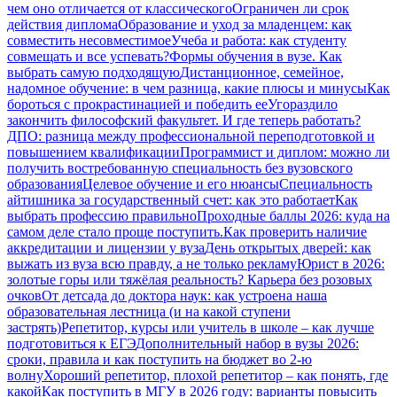
чем оно отличается от классического
Ограничен ли срок
действия диплома
Образование и уход за младенцем: как
совместить несовместимое
Учеба и работа: как студенту
совмещать и все успевать?
Формы обучения в вузе. Как
выбрать самую подходящую
Дистанционное, семейное,
надомное обучение: в чем разница, какие плюсы и минусы
Как
бороться с прокрастинацией и победить ее
Угораздило
закончить философский факультет. И где теперь работать?
ДПО: разница между профессиональной переподготовкой и
повышением квалификации
Программист и диплом: можно ли
получить востребованную специальность без вузовского
образования
Целевое обучение и его нюансы
Специальность
айтишника за государственный счет: как это работает
Как
выбрать профессию правильно
Проходные баллы 2026: куда на
самом деле стало проще поступить.
Как проверить наличие
аккредитации и лицензии у вуза
День открытых дверей: как
выжать из вуза всю правду, а не только рекламу
Юрист в 2026:
золотые горы или тяжёлая реальность? Карьера без розовых
очков
От детсада до доктора наук: как устроена наша
образовательная лестница (и на какой ступени
застрять)
Репетитор, курсы или учитель в школе – как лучше
подготовиться к ЕГЭ
Дополнительный набор в вузы 2026:
сроки, правила и как поступить на бюджет во 2‑ю
волну
Хороший репетитор, плохой репетитор – как понять, где
какой
Как поступить в МГУ в 2026 году: варианты повысить