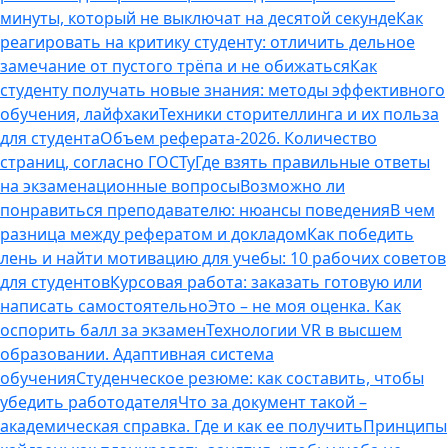
минуты, который не выключат на десятой секунде
Как
реагировать на критику студенту: отличить дельное
замечание от пустого трёпа и не обижаться
Как
студенту получать новые знания: методы эффективного
обучения, лайфхаки
Техники сторителлинга и их польза
для студента
Объем реферата-2026. Количество
страниц, согласно ГОСТу
Где взять правильные ответы
на экзаменационные вопросы
Возможно ли
понравиться преподавателю: нюансы поведения
В чем
разница между рефератом и докладом
Как победить
лень и найти мотивацию для учебы: 10 рабочих советов
для студентов
Курсовая работа: заказать готовую или
написать самостоятельно
Это – не моя оценка. Как
оспорить балл за экзамен
Технологии VR в высшем
образовании. Адаптивная система
обучения
Студенческое резюме: как составить, чтобы
убедить работодателя
Что за документ такой –
академическая справка. Где и как ее получить
Принципы