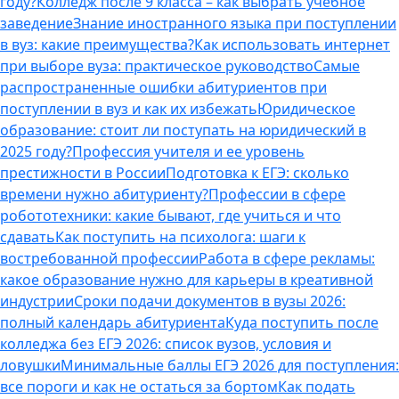
году?
Колледж после 9 класса – как выбрать учебное
заведение
Знание иностранного языка при поступлении
в вуз: какие преимущества?
Как использовать интернет
при выборе вуза: практическое руководство
Самые
распространенные ошибки абитуриентов при
поступлении в вуз и как их избежать
Юридическое
образование: стоит ли поступать на юридический в
2025 году?
Профессия учителя и ее уровень
престижности в России
Подготовка к ЕГЭ: сколько
времени нужно абитуриенту?
Профессии в сфере
робототехники: какие бывают, где учиться и что
сдавать
Как поступить на психолога: шаги к
востребованной профессии
Работа в сфере рекламы:
какое образование нужно для карьеры в креативной
индустрии
Сроки подачи документов в вузы 2026:
полный календарь абитуриента
Куда поступить после
колледжа без ЕГЭ 2026: список вузов, условия и
ловушки
Минимальные баллы ЕГЭ 2026 для поступления:
все пороги и как не остаться за бортом
Как подать