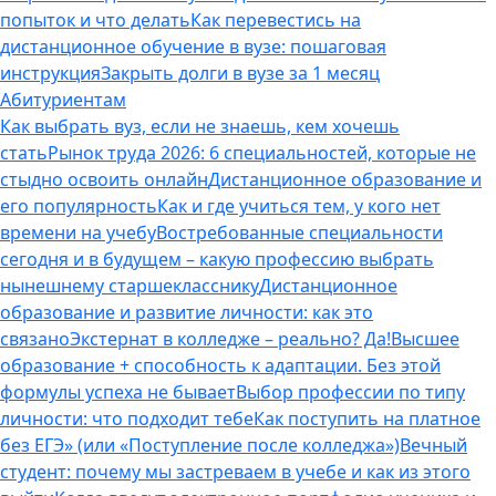
попыток и что делать
Как перевестись на
дистанционное обучение в вузе: пошаговая
инструкция
Закрыть долги в вузе за 1 месяц
Абитуриентам
Как выбрать вуз, если не знаешь, кем хочешь
стать
Рынок труда 2026: 6 специальностей, которые не
стыдно освоить онлайн
Дистанционное образование и
его популярность
Как и где учиться тем, у кого нет
времени на учебу
Востребованные специальности
сегодня и в будущем – какую профессию выбрать
нынешнему старшекласснику
Дистанционное
образование и развитие личности: как это
связано
Экстернат в колледже – реально? Да!
Высшее
образование + способность к адаптации. Без этой
формулы успеха не бывает
Выбор профессии по типу
личности: что подходит тебе
Как поступить на платное
без ЕГЭ» (или «Поступление после колледжа»)
Вечный
студент: почему мы застреваем в учебе и как из этого