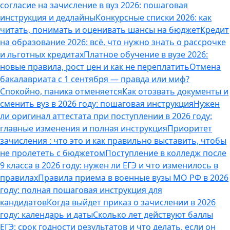
согласие на зачисление в вуз 2026: пошаговая
инструкция и дедлайны
Конкурсные списки 2026: как
читать, понимать и оценивать шансы на бюджет
Кредит
на образование 2026: всё, что нужно знать о рассрочке
и льготных кредитах
Платное обучение в вузе 2026:
новые правила, рост цен и как не переплатить
Отмена
бакалавриата с 1 сентября — правда или миф?
Спокойно, паника отменяется
Как отозвать документы и
сменить вуз в 2026 году: пошаговая инструкция
Нужен
ли оригинал аттестата при поступлении в 2026 году:
главные изменения и полная инструкция
Приоритет
зачисления : что это и как правильно выставить, чтобы
не пролететь с бюджетом
Поступление в колледж после
9 класса в 2026 году: нужен ли ЕГЭ и что изменилось в
правилах
Правила приема в военные вузы МО РФ в 2026
году: полная пошаговая инструкция для
кандидатов
Когда выйдет приказ о зачислении в 2026
году: календарь и даты
Сколько лет действуют баллы
ЕГЭ: срок годности результатов и что делать, если он