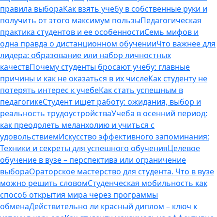
правила выбора
Как взять учебу в собственные руки и
получить от этого максимум пользы
Педагогическая
практика студентов и ее особенности
Семь мифов и
одна правда о дистанционном обучении
Что важнее для
лидера: образование или набор личностных
качеств
Почему студенты бросают учебу: главные
причины и как не оказаться в их числе
Как студенту не
потерять интерес к учебе
Как стать успешным в
педагогике
Студент ищет работу: ожидания, выбор и
реальность трудоустройства
Учеба в осенний период:
как преодолеть меланхолию и учиться с
удовольствием
Искусство эффективного запоминания:
Техники и секреты для успешного обучения
Целевое
обучение в вузе – перспектива или ограничение
выбора
Ораторское мастерство для студента. Что в вузе
можно решить словом
Студенческая мобильность как
способ открытия мира через программы
обмена
Действительно ли красный диплом – ключ к