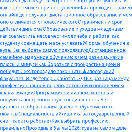
выйти
Когда введут электронное портфолио ученика и
как оно поможет при поступлении
Как проходит экзамен
онлайн
Где получают дистанционное образование и чем
оно отличается от классического
Ограничен ли срок
действия диплома
Образование и уход за младенцем:
как совместить несовместимое
Учеба и работа: как
студенту совмещать и все успевать?
Формы обучения в
вузе. Как выбрать самую подходящую
Дистанционное,
семейное, надомное обучение: в чем разница, какие
плюсы и минусы
Как бороться с прокрастинацией и
победить ее
Угораздило закончить философский
факультет. И где теперь работать?
ДПО: разница между
профессиональной переподготовкой и повышением
квалификации
Программист и диплом: можно ли
получить востребованную специальность без
вузовского образования
Целевое обучение и его
нюансы
Специальность айтишника за государственный
счет: как это работает
Как выбрать профессию
правильно
Проходные баллы 2026: куда на самом деле