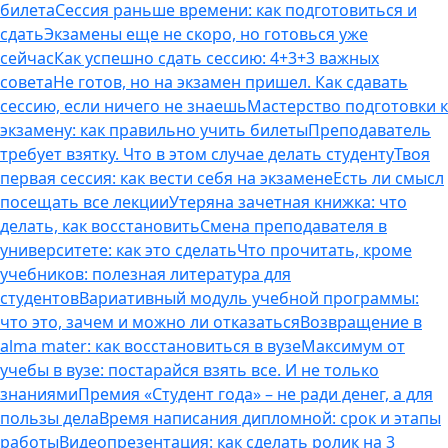
билета
Сессия раньше времени: как подготовиться и
сдать
Экзамены еще не скоро, но готовься уже
сейчас
Как успешно сдать сессию: 4+3+3 важных
совета
Не готов, но на экзамен пришел. Как сдавать
сессию, если ничего не знаешь
Мастерство подготовки к
экзамену: как правильно учить билеты
Преподаватель
требует взятку. Что в этом случае делать студенту
Твоя
первая сессия: как вести себя на экзамене
Есть ли смысл
посещать все лекции
Утеряна зачетная книжка: что
делать, как восстановить
Смена преподавателя в
университете: как это сделать
Что прочитать, кроме
учебников: полезная литература для
студентов
Вариативный модуль учебной программы:
что это, зачем и можно ли отказаться
Возвращение в
alma mater: как восстановиться в вузе
Максимум от
учебы в вузе: постарайся взять все. И не только
знаниями
Премия «Студент года» – не ради денег, а для
пользы дела
Время написания дипломной: срок и этапы
работы
Видеопрезентация: как сделать ролик на 3