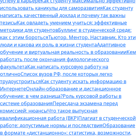
успеху в карьере
Как студенту максимально эффективно
использовать каникулы для саморазвития
Как студенту
написать качественный доклад и почему так важны
тезисы
Как овладеть умением учиться: эффективные
методики для студентов
Буллинг в студенческой среде:
как с этим бороться
Тьютор. Ментор. Наставник. Кто эти
люди и какова их роль в жизни студента
Адаптивное
обучение и виртуальная реальность в образовании
Кем
работать после окончания филологического
факультета
Как написать курсовую работу на
отлично
Список вузов РФ, после которых легко
трудоустроиться
Как студенту искать информацию в
Интернете
Онлайн-образование и дистанционное
обучение: в чем разница?
Роль курсовой работы в
системе образования
Пересдача экзамена перед
комиссией: нюансы
Что такое выпускная
квалификационная работа (ВКР)
Плагиат в студенческой
работе: допустимые нормы и последствия
Образование
в формате «дистанционно»: статистика, возможности,