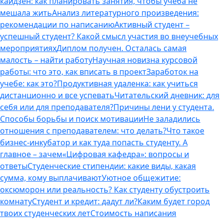
кайдзен: как планировать занятия, чтобы учеба не
мешала жить
Анализ литературного произведения:
рекомендации по написанию
Активный студент –
успешный студент? Какой смысл участия во внеучебных
мероприятиях
Диплом получен. Осталась самая
малость – найти работу
Научная новизна курсовой
работы: что это, как вписать в проект
Заработок на
учебе: как это?
Продуктивная удаленка: как учиться
дистанционно и все успевать
Читательский дневник: для
себя или для преподавателя?
Причины лени у студента.
Способы борьбы и поиск мотивации
Не заладились
отношения с преподавателем: что делать?
Что такое
бизнес-инкубатор и как туда попасть студенту. А
главное – зачем
«Цифровая кафедра»: вопросы и
ответы
Студенческие стипендии: какие виды, какая
сумма, кому выплачивают
Уютное общежитие:
оксюморон или реальность? Как студенту обустроить
комнату
Студент и кредит: дадут ли?
Каким будет город
твоих студенческих лет
Стоимость написания