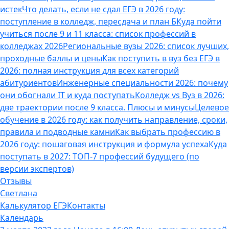
истек
Что делать, если не сдал ЕГЭ в 2026 году:
поступление в колледж, пересдача и план Б
Куда пойти
учиться после 9 и 11 класса: список профессий в
колледжах 2026
Региональные вузы 2026: список лучших,
проходные баллы и цены
Как поступить в вуз без ЕГЭ в
2026: полная инструкция для всех категорий
абитуриентов
Инженерные специальности 2026: почему
они обогнали IT и куда поступать
Колледж vs Вуз в 2026:
две траектории после 9 класса. Плюсы и минусы
Целевое
обучение в 2026 году: как получить направление, сроки,
правила и подводные камни
Как выбрать профессию в
2026 году: пошаговая инструкция и формула успеха
Куда
поступать в 2027: ТОП-7 профессий будущего (по
версии экспертов)
Отзывы
Светлана
Калькулятор ЕГЭ
Контакты
Календарь