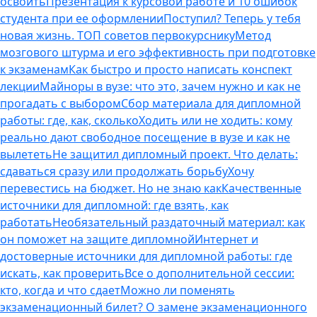
освоить
Презентация к курсовой работе и 10 ошибок
студента при ее оформлении
Поступил? Теперь у тебя
новая жизнь. ТОП советов первокурснику
Метод
мозгового штурма и его эффективность при подготовке
к экзаменам
Как быстро и просто написать конспект
лекции
Майноры в вузе: что это, зачем нужно и как не
прогадать с выбором
Сбор материала для дипломной
работы: где, как, сколько
Ходить или не ходить: кому
реально дают свободное посещение в вузе и как не
вылететь
Не защитил дипломный проект. Что делать:
сдаваться сразу или продолжать борьбу
Хочу
перевестись на бюджет. Но не знаю как
Качественные
источники для дипломной: где взять, как
работать
Необязательный раздаточный материал: как
он поможет на защите дипломной
Интернет и
достоверные источники для дипломной работы: где
искать, как проверить
Все о дополнительной сессии:
кто, когда и что сдает
Можно ли поменять
экзаменационный билет? О замене экзаменационного