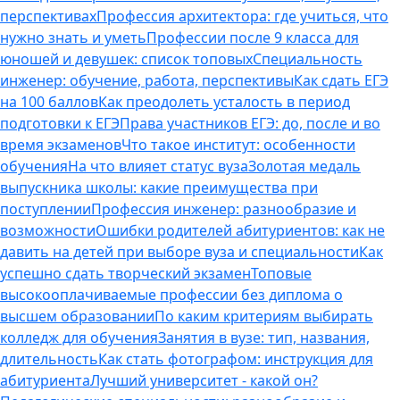
перспективах
Профессия архитектора: где учиться, что
нужно знать и уметь
Профессии после 9 класса для
юношей и девушек: список топовых
Специальность
инженер: обучение, работа, перспективы
Как сдать ЕГЭ
на 100 баллов
Как преодолеть усталость в период
подготовки к ЕГЭ
Права участников ЕГЭ: до, после и во
время экзаменов
Что такое институт: особенности
обучения
На что влияет статус вуза
Золотая медаль
выпускника школы: какие преимущества при
поступлении
Профессия инженер: разнообразие и
возможности
Ошибки родителей абитуриентов: как не
давить на детей при выборе вуза и специальности
Как
успешно сдать творческий экзамен
Топовые
высокооплачиваемые профессии без диплома о
высшем образовании
По каким критериям выбирать
колледж для обучения
Занятия в вузе: тип, названия,
длительность
Как стать фотографом: инструкция для
абитуриента
Лучший университет - какой он?