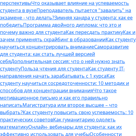
перспективы
Что оказывает влияние на успеваемость
студента в вузе
Преподаватель пытается "завалить" на
экзамене - что делать?
Зимняя хандра у студента: как ее
победить
Программа двойного диплома: что это и
почему важно для студента
Как пересдать практику
Как и
зачем применять скрайбинг в образовании
Как студенту
научиться концентрировать внимание
Саморазвитие
для студента: как стать лучшей версией
себя
Дополнительная сессия: что о ней нужно знать
студенту
Польза чтения для студента
Как студенту IT-
направления начать зарабатывать с 1 курса
Как
студенту научиться сосредоточенности: 10 методик и
способов для концентрации внимания
Что такое
мотивационное письмо и как его правильно
написать
Магистратура или второе высшее – что
выбрать?
Как студенту повысить свою успеваемость: 10
практических советов
Как гуманитарию одолеть
математику
Онлайн- вебинары для студента: как их
эффективно использовать для учебы
Особенности