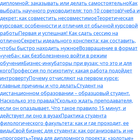
дипломной: заказывать или делать самостоятельно
Как
выбрать научного руководителя: топ-10 советов
Учеба и
декрет: как совместить несовместимое
Теоретическая
курсовая: особенности и отличия от обычной курсовой
работы
Первая и успешная! Как сдать сессию на
отлично
Секреты идеального конспекта: как составить,
чтобы быстро находить нужное
Возвращение в формат
«учеба»: как безболезненно войти в режим
обучения
Бизнес-инкубаторы при вузах: что это и для
кого
Профессия по психотипу: какая работа подойдет
интроверту
Почему отчисляют на первом курсе:
главные причины и что делать
Студент на
дистанционном образовании – образцовый студент.
Насколько это правда?
Сколько ждать преподавателя,
если он опаздывает. Что такое правило 15 минут, и
действует ли оно в вузах
Практика студента
филологического факультета: как и где проходит, ее
виды
Свой бизнес для студента: как организовать и не
«прогореть»
Тема для дипломного проекта: «золотые»