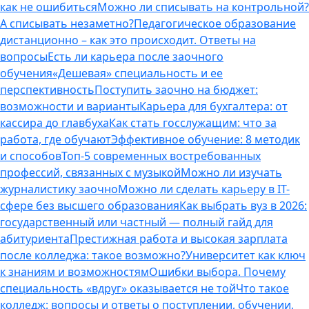
как не ошибиться
Можно ли списывать на контрольной?
А списывать незаметно?
Педагогическое образование
дистанционно – как это происходит. Ответы на
вопросы
Есть ли карьера после заочного
обучения
«Дешевая» специальность и ее
перспективность
Поступить заочно на бюджет:
возможности и варианты
Карьера для бухгалтера: от
кассира до главбуха
Как стать госслужащим: что за
работа, где обучают
Эффективное обучение: 8 методик
и способов
Топ-5 современных востребованных
профессий, связанных с музыкой
Можно ли изучать
журналистику заочно
Можно ли сделать карьеру в IT-
сфере без высшего образования
Как выбрать вуз в 2026:
государственный или частный — полный гайд для
абитуриента
Престижная работа и высокая зарплата
после колледжа: такое возможно?
Университет как ключ
к знаниям и возможностям
Ошибки выбора. Почему
специальность «вдруг» оказывается не той
Что такое
колледж: вопросы и ответы о поступлении, обучении,