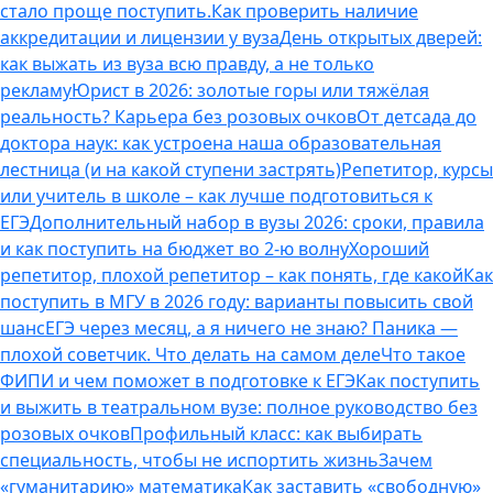
стало проще поступить.
Как проверить наличие
аккредитации и лицензии у вуза
День открытых дверей:
как выжать из вуза всю правду, а не только
рекламу
Юрист в 2026: золотые горы или тяжёлая
реальность? Карьера без розовых очков
От детсада до
доктора наук: как устроена наша образовательная
лестница (и на какой ступени застрять)
Репетитор, курсы
или учитель в школе – как лучше подготовиться к
ЕГЭ
Дополнительный набор в вузы 2026: сроки, правила
и как поступить на бюджет во 2‑ю волну
Хороший
репетитор, плохой репетитор – как понять, где какой
Как
поступить в МГУ в 2026 году: варианты повысить свой
шанс
ЕГЭ через месяц, а я ничего не знаю? Паника —
плохой советчик. Что делать на самом деле
Что такое
ФИПИ и чем поможет в подготовке к ЕГЭ
Как поступить
и выжить в театральном вузе: полное руководство без
розовых очков
Профильный класс: как выбирать
специальность, чтобы не испортить жизнь
Зачем
«гуманитарию» математика
Как заставить «свободную»