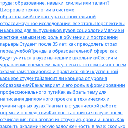
труда: образование, навыки, скиллы или талант?
Цифровые технологии в системе
образования
Аспирантура в строительной
отрасли
Научное исследование: все этапы
Перспективы
и карьера для выпускников вузов социологии
Мягкие и
жесткие навыки и их роль в обучении и построении
карьеры
Студент после 35 лет: как преодолеть страх
перед учебой
Тренды в образовательной сфере: как
будут учиться в вузе нынешние школьники
Сессия и
управление временем: как успевать готовиться ко всем
экзаменам
Стажировка и практика: ключ к успешной
карьере студента
Зависит ли карьера от уровня
образования?
Бакалавриат и его роль в формировании
профессионального пути
Как выбрать тему для
написания дипломного проекта в технических и
гуманитарных вузах
Плагиат в студенческой работе:
нормы и последствия
Как восстановиться в вузе после
отчисления: пошаговая инструкция, сроки и шансы
Как
закрыть академическую задолженность в вузе: сколько