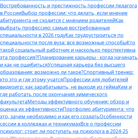
Востребованность и престижность профессии педагога
в России
Выбор профессии: что делать, если мнение
абитуриента не сходится с мнением родителей
Как
выбрать профессию: самые востребованные
специальности в 2026 году
Как трудоустроиться по
специальности после вуза: все возможные способы
Кто
такой социальный работник и насколько перспективна
эта профессия?
Планирование карьеры - когда начинать
и как не ошибиться
Успешная карьера без высшего
образования: возможно ли такое?
Спортивный тренер:
кто это и где этому учатся
Профессии для любителей
видеоигр: как зарабатывать, не выходя из гейма
Кем и
где работать после окончания химического
факультета
Методы эффективного обучения: обзор и
оценка их эффективности
Портфолио абитуриента: что
это, зачем необходимо и как его создать
Особенности
сессии в колледжах и техникумах
Все о профессии
психолог: стоит ли поступать на психолога в 2024-25