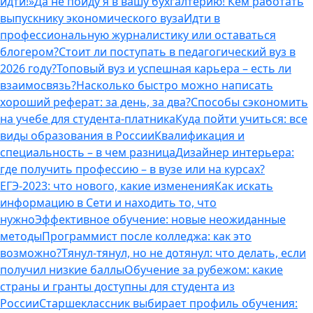
идти!»
Да не пойду я в вашу бухгалтерию! Кем работать
выпускнику экономического вуза
Идти в
профессиональную журналистику или оставаться
блогером?
Стоит ли поступать в педагогический вуз в
2026 году?
Топовый вуз и успешная карьера – есть ли
взаимосвязь?
Насколько быстро можно написать
хороший реферат: за день, за два?
Способы сэкономить
на учебе для студента-платника
Куда пойти учиться: все
виды образования в России
Квалификация и
специальность – в чем разница
Дизайнер интерьера:
где получить профессию – в вузе или на курсах?
ЕГЭ-2023: что нового, какие изменения
Как искать
информацию в Сети и находить то, что
нужно
Эффективное обучение: новые неожиданные
методы
Программист после колледжа: как это
возможно?
Тянул-тянул, но не дотянул: что делать, если
получил низкие баллы
Обучение за рубежом: какие
страны и гранты доступны для студента из
России
Старшеклассник выбирает профиль обучения: