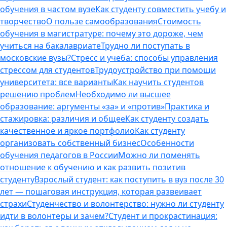
обучения в частом вузе
Как студенту совместить учебу и
творчество
О пользе самообразования
Стоимость
обучения в магистратуре: почему это дороже, чем
учиться на бакалавриате
Трудно ли поступать в
московские вузы?
Стресс и учеба: способы управления
стрессом для студентов
Трудоустройство при помощи
университета: все варианты
Как научить студентов
решению проблем
Необходимо ли высшее
образование: аргументы «за» и «против»
Практика и
стажировка: различия и общее
Как студенту создать
качественное и яркое портфолио
Как студенту
организовать собственный бизнес
Особенности
обучения педагогов в России
Можно ли поменять
отношение к обучению и как развить позитив
студенту
Взрослый студент: как поступить в вуз после 30
лет — пошаговая инструкция, которая развеивает
страхи
Студенчество и волонтерство: нужно ли cтуденту
идти в волонтеры и зачем?
Студент и прокрастинация: