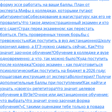
форму эссе работать на ваши баллы. План от
эксперта.
Мифы о колледжах, которыми пугают
абитуриентов
Собеседование в магистратуру: как его не
провалить
Что такое демонстрационный экзамен и кто
его сдает
Страх перед экзаменом: как перестать
бояться. Пять проверенных техник борьбы с
тревожностью
Как поступить в вуз дистанционно
Школу
окончил давно, а ЕГЭ нужно сдавать сейчас. Как?
Что
значит заочное обучение?
Обучение в колледже и вузе
одновременно: а что, так можно было?
Куда поступить
после колледжа?
Скоро экзамен – как подготовиться
психологически
Как поступить на бюджет в 2026 году:
пошаговая инструкция от эксперта
Волонтерил? Получи
дополнительные баллы при поступлении!
Как найти и
узнать «своего» репетитора
Что значит целевое
обучение в ВУЗе?
Очное или дистанционное обучение:
что выбрать
Что значит очно-заочная форма
обучения?
«С такими оценками тебе только в повара