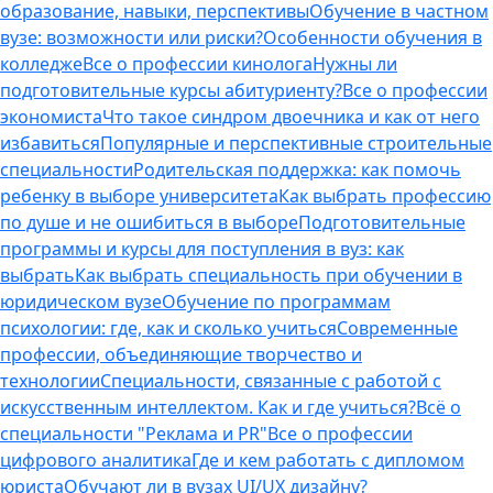
образование, навыки, перспективы
Обучение в частном
вузе: возможности или риски?
Особенности обучения в
колледже
Все о профессии кинолога
Нужны ли
подготовительные курсы абитуриенту?
Все о профессии
экономиста
Что такое синдром двоечника и как от него
избавиться
Популярные и перспективные строительные
специальности
Родительская поддержка: как помочь
ребенку в выборе университета
Как выбрать профессию
по душе и не ошибиться в выборе
Подготовительные
программы и курсы для поступления в вуз: как
выбрать
Как выбрать специальность при обучении в
юридическом вузе
Обучение по программам
психологии: где, как и сколько учиться
Современные
профессии, объединяющие творчество и
технологии
Специальности, связанные с работой с
искусственным интеллектом. Как и где учиться?
Всё о
специальности "Реклама и PR"
Все о профессии
цифрового аналитика
Где и кем работать с дипломом
юриста
Обучают ли в вузах UI/UX дизайну?