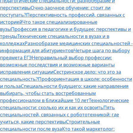
Педагогические специальности: разнообразие и
перспективы
Очно-заочное обучение: стоит ли
поступать?
Перспективность профессий, связанных с
историей
Что такое специализированные
вузы
Профессия в педагогике и будущее: перспективы и
тренды
Технические специальности в вузах и в
колледжах
Разнообразие медицинских специальностей -
информация для абитуриентов
Четыре шага по выбору
предмета ЕГЭ
Неправильный выбор профессии:
возможные последствия и возможные варианты
исправления ситуации
Сестринское дело: что это за
специальность?
Профориентация в школе: особенности
и польза
Специальности будущего: какие направления
выбирать, чтобы стать востребованным
профессионалом в ближайшие 10 лет
Технологические
специальности: сколько их и как их освоить
Пять
специальностей, связанных с робототехникой: где
учиться, какие перспективы
Строительные
специальности после вуза
Кто такой маркетолог: