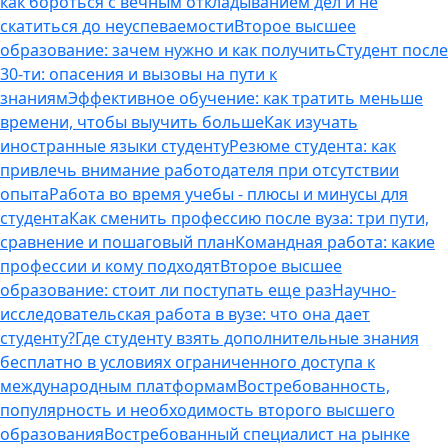
как бороться с вечным откладыванием дел и не
скатиться до неуспеваемости
Второе высшее
образование: зачем нужно и как получить
Студент после
30-ти: опасения и вызовы на пути к
знаниям
Эффективное обучение: как тратить меньше
времени, чтобы выучить больше
Как изучать
иностранные языки студенту
Резюме студента: как
привлечь внимание работодателя при отсутствии
опыта
Работа во время учебы - плюсы и минусы для
студента
Как сменить профессию после вуза: три пути,
сравнение и пошаговый план
Командная работа: какие
профессии и кому подходят
Второе высшее
образование: стоит ли поступать еще раз
Научно-
исследовательская работа в вузе: что она дает
студенту?
Где студенту взять дополнительные знания
бесплатно в условиях ограниченного доступа к
международным платформам
Востребованность,
популярность и необходимость второго высшего
образования
Востребованный специалист на рынке